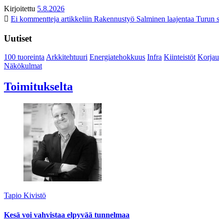
Kirjoitettu
5.8.2026
Ei kommentteja
artikkeliin Rakennustyö Salminen laajentaa Turun s
Uutiset
100 tuoreinta
Arkkitehtuuri
Energiatehokkuus
Infra
Kiinteistöt
Korjau
Näkökulmat
Toimitukselta
Tapio Kivistö
Kesä voi vahvistaa elpyvää tunnelmaa