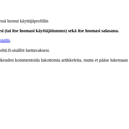
ssä luonut käyttäjäprofiilin
i (tai itse luomasi käyttäjätunnus) sekä itse luomasi salasana.
täällä
.
hti.fi-sisällöt luettavaksesi.
at oikeuden kommentoida lukottomia artikkeleita, mutta et pääse lukemaan l