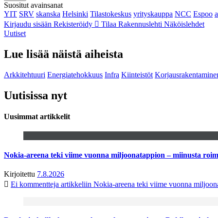
Suositut avainsanat
YIT
SRV
skanska
Helsinki
Tilastokeskus
yrityskauppa
NCC
Espoo
Kirjaudu sisään
Rekisteröidy
Tilaa Rakennuslehti
Näköislehdet
Uutiset
Lue lisää näistä aiheista
Arkkitehtuuri
Energiatehokkuus
Infra
Kiinteistöt
Korjausrakentamine
Uutisissa nyt
Uusimmat artikkelit
Nokia-areena teki viime vuonna miljoonatappion – miinusta ro
Kirjoitettu
7.8.2026
Ei kommentteja
artikkeliin Nokia-areena teki viime vuonna miljoo