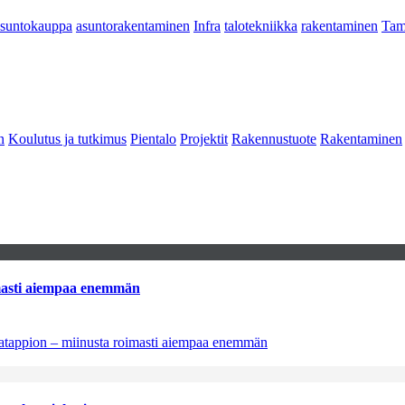
asuntokauppa
asuntorakentaminen
Infra
talotekniikka
rakentaminen
Tam
n
Koulutus ja tutkimus
Pientalo
Projektit
Rakennustuote
Rakentaminen
imasti aiempaa enemmän
natappion – miinusta roimasti aiempaa enemmän