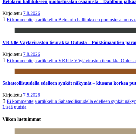
Betolarin hallitukseen puolustusalan osaamista – Dahlbom jatk
Kirjoitettu
7.8.2026
Ei kommentteja
artikkeliin Betolarin hallitukseen puolustusalan o
VRJ:lle Väyläviraston tieurakka Oulusta – Poikkimaantien par
Kirjoitettu
7.8.2026
Ei kommentteja
artikkeliin VRJ:lle Väyläviraston tieurakka Oulust
Sahateollisuudella edelleen synkät näkymät – kiusana korkea pu
Kirjoitettu
7.8.2026
Ei kommentteja
artikkeliin Sahateollisuudella edelleen synkät näk
Lisää uutisia
Viikon luetuimmat