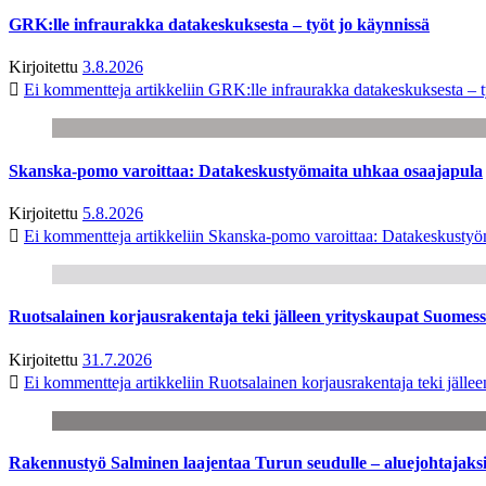
GRK:lle infraurakka datakeskuksesta – työt jo käynnissä
Kirjoitettu
3.8.2026
Ei kommentteja
artikkeliin GRK:lle infraurakka datakeskuksesta – t
Skanska-pomo varoittaa: Datakeskustyömaita uhkaa osaajapula
Kirjoitettu
5.8.2026
Ei kommentteja
artikkeliin Skanska-pomo varoittaa: Datakeskustyö
Ruotsalainen korjausrakentaja teki jälleen yrityskaupat Suome
Kirjoitettu
31.7.2026
Ei kommentteja
artikkeliin Ruotsalainen korjausrakentaja teki jäl
Rakennustyö Salminen laajentaa Turun seudulle – aluejohtajaks