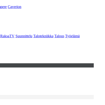
pere
Caverion
RaksaTV
Suunnittelu
Talotekniikka
Talous
Työelämä