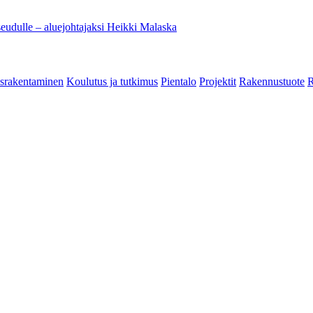
eudulle – aluejohtajaksi Heikki Malaska
srakentaminen
Koulutus ja tutkimus
Pientalo
Projektit
Rakennustuote
R