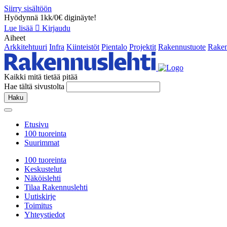
Siirry sisältöön
Hyödynnä 1kk/0€ diginäyte!
Lue lisää
Kirjaudu
Aiheet
Arkkitehtuuri
Infra
Kiinteistöt
Pientalo
Projektit
Rakennustuote
Raken
Kaikki mitä tietää pitää
Hae tältä sivustolta
Haku
Etusivu
100 tuoreinta
Suurimmat
100 tuoreinta
Keskustelut
Näköislehti
Tilaa Rakennuslehti
Uutiskirje
Toimitus
Yhteystiedot