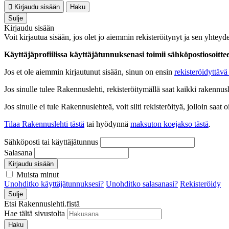
Kirjaudu sisään
Haku
Sulje
Kirjaudu sisään
Voit kirjautua sisään, jos olet jo aiemmin rekisteröitynyt ja sen yhteyde
Käyttäjäprofiilissa käyttäjätunnuksenasi toimii sähköpostiosoittees
Jos et ole aiemmin kirjautunut sisään, sinun on ensin
rekisteröidyttävä 
Jos sinulle tulee Rakennuslehti, rekisteröitymällä saat kaikki rakennusle
Jos sinulle ei tule Rakennuslehteä, voit silti rekisteröityä, jolloin sa
Tilaa Rakennuslehti tästä
tai hyödynnä
maksuton koejakso tästä
.
Sähköposti tai käyttäjätunnus
Salasana
Kirjaudu sisään
Muista minut
Unohditko käyttäjätunnuksesi?
Unohditko salasanasi?
Rekisteröidy
Sulje
Etsi Rakennuslehti.fistä
Hae tältä sivustolta
Haku