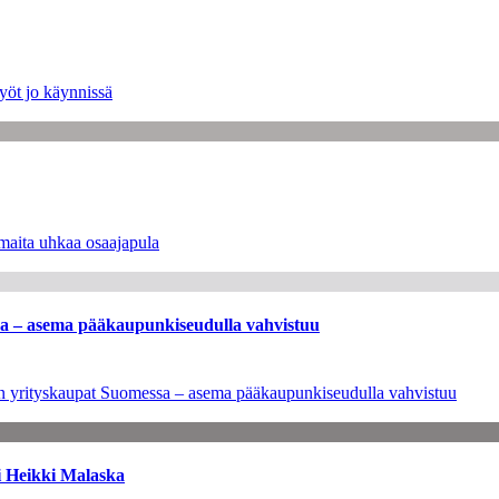
yöt jo käynnissä
maita uhkaa osaajapula
ssa – asema pääkaupunkiseudulla vahvistuu
leen yrityskaupat Suomessa – asema pääkaupunkiseudulla vahvistuu
i Heikki Malaska