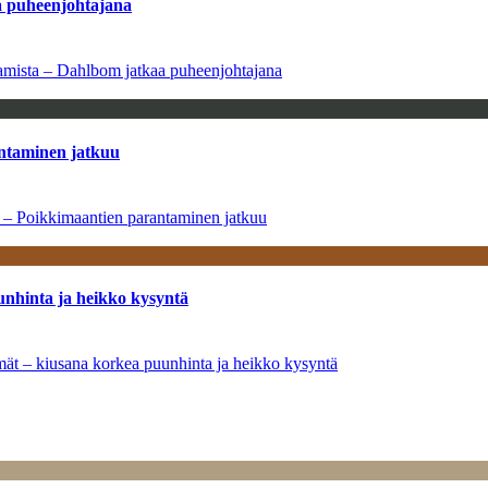
aa puheenjohtajana
saamista – Dahlbom jatkaa puheenjohtajana
antaminen jatkuu
a – Poikkimaantien parantaminen jatkuu
unhinta ja heikko kysyntä
ymät – kiusana korkea puunhinta ja heikko kysyntä