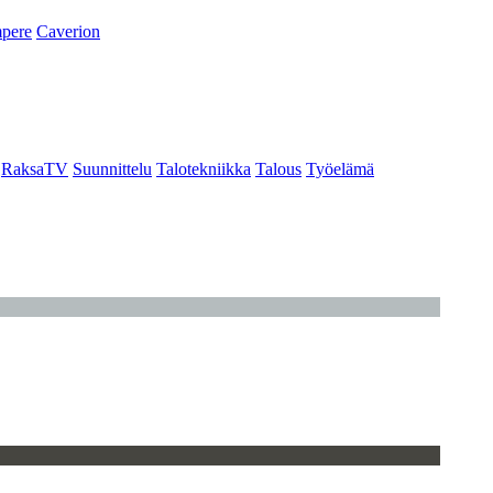
pere
Caverion
RaksaTV
Suunnittelu
Talotekniikka
Talous
Työelämä