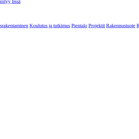
istyy Iissä
srakentaminen
Koulutus ja tutkimus
Pientalo
Projektit
Rakennustuote
R