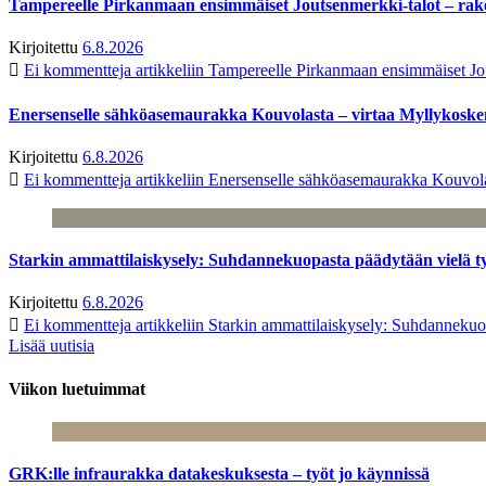
Tampereelle Pirkanmaan ensimmäiset Joutsenmerkki-talot – ra
Kirjoitettu
6.8.2026
Ei kommentteja
artikkeliin Tampereelle Pirkanmaan ensimmäiset Jo
Enersenselle sähköasemaurakka Kouvolasta – virtaa Myllykoske
Kirjoitettu
6.8.2026
Ei kommentteja
artikkeliin Enersenselle sähköasemaurakka Kouvola
Starkin ammattilaiskysely: Suhdannekuopasta päädytään vielä 
Kirjoitettu
6.8.2026
Ei kommentteja
artikkeliin Starkin ammattilaiskysely: Suhdanneku
Lisää uutisia
Viikon luetuimmat
GRK:lle infraurakka datakeskuksesta – työt jo käynnissä