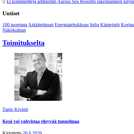
Ei kommentteja
artikkeliin Aurora Sea Resortin rakentaminen käynn
Uutiset
100 tuoreinta
Arkkitehtuuri
Energiatehokkuus
Infra
Kiinteistöt
Korjau
Näkökulmat
Toimitukselta
Tapio Kivistö
Kesä voi vahvistaa elpyvää tunnelmaa
Kirjoitettu
26.6.2026