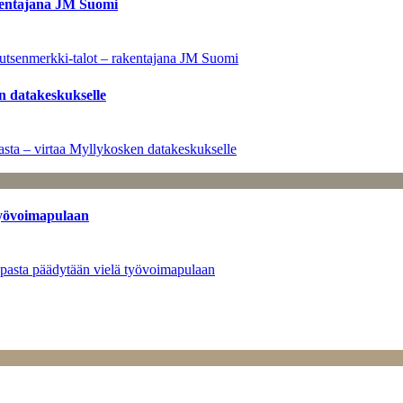
kentajana JM Suomi
utsenmerkki-talot – rakentajana JM Suomi
n datakeskukselle
sta – virtaa Myllykosken datakeskukselle
työvoimapulaan
opasta päädytään vielä työvoimapulaan