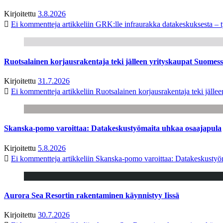
Kirjoitettu
3.8.2026
Ei kommentteja
artikkeliin GRK:lle infraurakka datakeskuksesta – t
Ruotsalainen korjausrakentaja teki jälleen yrityskaupat Suome
Kirjoitettu
31.7.2026
Ei kommentteja
artikkeliin Ruotsalainen korjausrakentaja teki jäl
Skanska-pomo varoittaa: Datakeskustyömaita uhkaa osaajapula
Kirjoitettu
5.8.2026
Ei kommentteja
artikkeliin Skanska-pomo varoittaa: Datakeskustyö
Aurora Sea Resortin rakentaminen käynnistyy Iissä
Kirjoitettu
30.7.2026