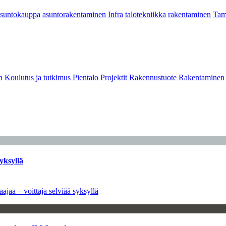
asuntokauppa
asuntorakentaminen
Infra
talotekniikka
rakentaminen
Tam
n
Koulutus ja tutkimus
Pientalo
Projektit
Rakennustuote
Rakentaminen
yksyllä
ajaa – voittaja selviää syksyllä