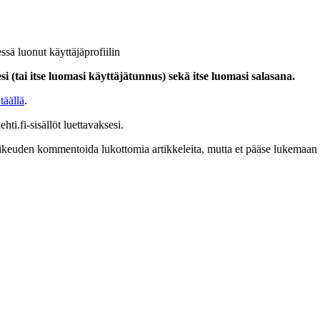
ssä luonut käyttäjäprofiilin
i (tai itse luomasi käyttäjätunnus) sekä itse luomasi salasana.
täällä
.
hti.fi-sisällöt luettavaksesi.
at oikeuden kommentoida lukottomia artikkeleita, mutta et pääse lukemaan l