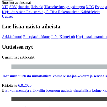
Suositut avainsanat
YIT
SRV
skanska
Helsinki
Tilastokeskus
yrityskauppa
NCC
Espoo
Kirjaudu sisään
Rekisteröidy
Tilaa Rakennuslehti
Näköislehdet
Uutiset
Lue lisää näistä aiheista
Arkkitehtuuri
Energiatehokkuus
Infra
Kiinteistöt
Korjausrakentamine
Uutisissa nyt
Uusimmat artikkelit
Joensuun uudesta uimahallista kolme kisaajaa – voittaja selviää s
Kirjoitettu
6.8.2026
Ei kommentteja
artikkeliin Joensuun uudesta uimahallista kolme kisa