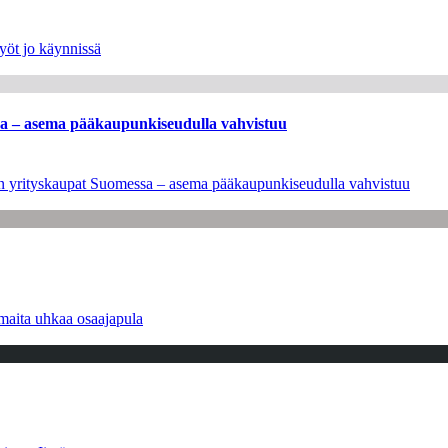
yöt jo käynnissä
ssa – asema pääkaupunkiseudulla vahvistuu
leen yrityskaupat Suomessa – asema pääkaupunkiseudulla vahvistuu
maita uhkaa osaajapula