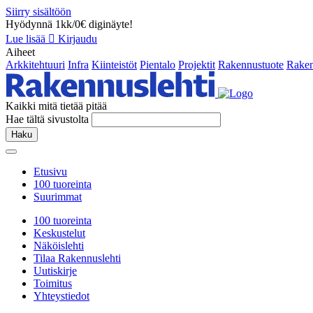
Siirry sisältöön
Hyödynnä 1kk/0€ diginäyte!
Lue lisää
Kirjaudu
Aiheet
Arkkitehtuuri
Infra
Kiinteistöt
Pientalo
Projektit
Rakennustuote
Raken
Kaikki mitä tietää pitää
Hae tältä sivustolta
Haku
Etusivu
100 tuoreinta
Suurimmat
100 tuoreinta
Keskustelut
Näköislehti
Tilaa Rakennuslehti
Uutiskirje
Toimitus
Yhteystiedot