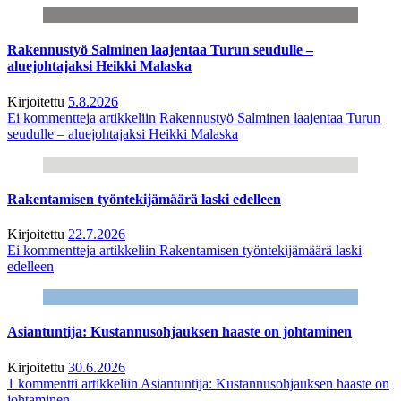
Rakennustyö Salminen laajentaa Turun seudulle –
aluejohtajaksi Heikki Malaska
Kirjoitettu
5.8.2026
Ei kommentteja
artikkeliin Rakennustyö Salminen laajentaa Turun
seudulle – aluejohtajaksi Heikki Malaska
Rakentamisen työntekijämäärä laski edelleen
Kirjoitettu
22.7.2026
Ei kommentteja
artikkeliin Rakentamisen työntekijämäärä laski
edelleen
Asiantuntija: Kustannusohjauksen haaste on johtaminen
Kirjoitettu
30.6.2026
1 kommentti
artikkeliin Asiantuntija: Kustannusohjauksen haaste on
johtaminen