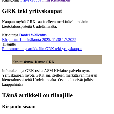
Kategoriat
Yrityskauppa
Infra
Kiertotalous
GRK teki yrityskaupat
Kaupan myötä GRK saa itselleen merkittävän määrän
kiertotalouspisteitä Uudeltamaalta.
Kirjoittaja
Daniel Wallenius
Kirjoitettu 1. heinäkuuta 2025, 11:38
1.7.2025
Tilaajille
Ei kommentteja
artikkeliin GRK teki yrityskaupat
Kuvituskuva. Kuva: GRK
Infrarakentaja GRK ostaa ASM Kiviainespalvelu oy:n.
Yrityskaupan myötä GRK saa itselleen merkittävän määrän
kiertotalouspisteitä Uudeltamaalta. Osapuolet eivät julkista
kauppahintaa.
Tämä artikkeli on tilaajille
Kirjaudu sisään