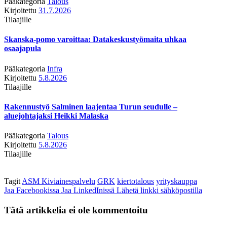
Pääkategoria
Talous
Kirjoitettu
31.7.2026
Tilaajille
Skanska-pomo varoittaa: Datakeskustyömaita uhkaa
osaajapula
Pääkategoria
Infra
Kirjoitettu
5.8.2026
Tilaajille
Rakennustyö Salminen laajentaa Turun seudulle –
aluejohtajaksi Heikki Malaska
Pääkategoria
Talous
Kirjoitettu
5.8.2026
Tilaajille
Tagit
ASM Kiviainespalvelu
GRK
kiertotalous
yrityskauppa
Jaa Facebookissa
Jaa LinkedInissä
Lähetä linkki sähköpostilla
Tätä artikkelia ei ole kommentoitu