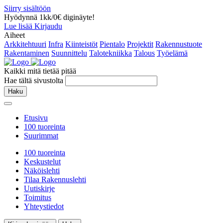
Siirry sisältöön
Hyödynnä 1kk/0€ diginäyte!
Lue lisää
Kirjaudu
Aiheet
Arkkitehtuuri
Infra
Kiinteistöt
Pientalo
Projektit
Rakennustuote
Rakentaminen
Suunnittelu
Talotekniikka
Talous
Työelämä
Kaikki mitä tietää pitää
Hae tältä sivustolta
Haku
Etusivu
100 tuoreinta
Suurimmat
100 tuoreinta
Keskustelut
Näköislehti
Tilaa Rakennuslehti
Uutiskirje
Toimitus
Yhteystiedot