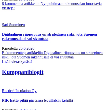
8 kommenttia
artikkeliin Nyt pohtimaan rakennusalan innostavia
viestejä!
Sari Suominen
Digitaalinen riippuvuus on strateginen riski, jota Suomen
rakennusala ei voi sivuuttaa
Kirjoitettu
25.6.2026
Ei kommentteja
artikkeliin Digitaalinen riippuvuus on strateginen
riski, jota Suomen rakennusala ei voi sivuuttaa
Lisää vieraskynästä
Kumppaniblogit
Recticel Insulation Oy
PIR-katto pitää pintansa kovillakin keleillä