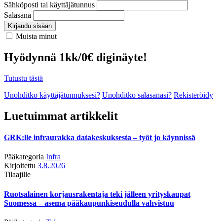
Sähköposti tai käyttäjätunnus
Salasana
Kirjaudu sisään
Muista minut
Hyödynnä 1kk/0€ diginäyte!
Tutustu tästä
Unohditko käyttäjätunnuksesi?
Unohditko salasanasi?
Rekisteröidy
Luetuimmat artikkelit
GRK:lle infraurakka datakeskuksesta – työt jo käynnissä
Pääkategoria
Infra
Kirjoitettu
3.8.2026
Tilaajille
Ruotsalainen korjausrakentaja teki jälleen yrityskaupat
Suomessa – asema pääkaupunkiseudulla vahvistuu