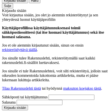
Kirjaudu sisään
Haku
Sulje
Kirjaudu sisään
Voit kirjautua sisään, jos olet jo aiemmin rekisteröitynyt ja sen
yhteydessä luonut käyttäjäprofiilin
Käyttäjäprofiilissa käyttäjätunnuksenasi toimii
sähköpostiosoitteesi (tai itse luomasi käyttäjätunnus) sekä itse
luomasi salasana.
Jos et ole aiemmin kirjautunut sisään, sinun on ensin
rekisteröidyttävä täällä
.
Jos sinulle tulee Rakennuslehti, rekisteröitymällä saat kaikki
rakennuslehti.fi-sisällöt luettavaksesi.
Jos sinulle ei tule Rakennuslehteä, voit silti rekisteröityä, jolloin saat
oikeuden kommentoida lukottomia artikkeleita, mutta et pääse
lukemaan lukittuja artikkeleita.
Tilaa Rakennuslehti tästä
tai hyödynnä
maksuton koejakso tästä
.
Sähköposti tai käyttäjätunnus
Salasana
Kirjaudu sisään