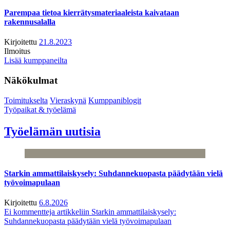
Parempaa tietoa kierrätysmateriaaleista kaivataan
rakennusalalla
Kirjoitettu
21.8.2023
Ilmoitus
Lisää kumppaneilta
Näkökulmat
Toimitukselta
Vieraskynä
Kumppaniblogit
Työpaikat & työelämä
Työelämän uutisia
Starkin ammattilaiskysely: Suhdannekuopasta päädytään vielä
työvoimapulaan
Kirjoitettu
6.8.2026
Ei kommentteja
artikkeliin Starkin ammattilaiskysely:
Suhdannekuopasta päädytään vielä työvoimapulaan