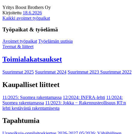
Yritys
Boost Brothers Oy
Kirjoitettu
18.6.2026
Kaikki avoimet työpaikat
Työpaikat & työelämä
Avoimet työpaikat
Työelämän uutisia
Teemat & liitteet
Toimialakatsaukset
Suurimmat 2025
Suurimmat 2024
Suurimmat 2023
Suurimmat 2022
Kaupalliset liitteet
11/2025: Suomea rakentamassa
12/2024: INFRA-lehti
11/2024:
Suomea rakentamassa
11/2023: Jokka − Rakennusteollisuus RT:n
lehti kestävästä rakentamisesta
Tapahtumia
Urapolkuja-oppilaitoskiertue 2026-2027
05/2026: Vähähiilinen