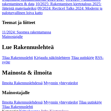
rakentaminen & data
10/2025: Rakentamisen kiertotalous 2025:
Jätteistä materiaaleiksi
09/2024: Recticel Talks 2024: Moderni ja
paloturvallinen loiva katto
Teemat ja liitteet
11/2024: Suomea rakentamassa
Mainostajalle
Lue Rakennuslehteä
Tilaa Rakennuslehti
Kirjaudu näköislehteen
Tilaa uutiskirje
RSS-
syöte
Mainosta & ilmoita
Ilmoita Rakennuslehdessä
Myynnin yhteystiedot
Mainostajalle
Ilmoita Rakennuslehdessä
Myynnin yhteystiedot
Tilaa uutiskirje
Tilaa Rakennuslehti