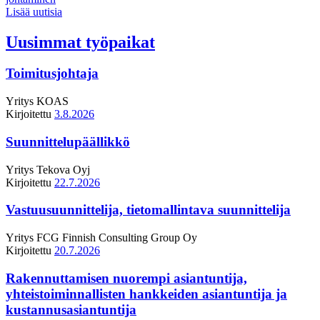
Lisää uutisia
Uusimmat työpaikat
Toimitusjohtaja
Yritys
KOAS
Kirjoitettu
3.8.2026
Suunnittelupäällikkö
Yritys
Tekova Oyj
Kirjoitettu
22.7.2026
Vastuusuunnittelija, tietomallintava suunnittelija
Yritys
FCG Finnish Consulting Group Oy
Kirjoitettu
20.7.2026
Rakennuttamisen nuorempi asiantuntija,
yhteistoiminnallisten hankkeiden asiantuntija ja
kustannusasiantuntija