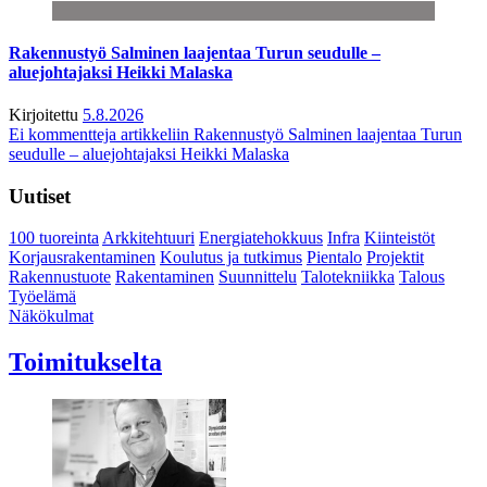
Rakennustyö Salminen laajentaa Turun seudulle –
aluejohtajaksi Heikki Malaska
Kirjoitettu
5.8.2026
Ei kommentteja
artikkeliin Rakennustyö Salminen laajentaa Turun
seudulle – aluejohtajaksi Heikki Malaska
Uutiset
100 tuoreinta
Arkkitehtuuri
Energiatehokkuus
Infra
Kiinteistöt
Korjausrakentaminen
Koulutus ja tutkimus
Pientalo
Projektit
Rakennustuote
Rakentaminen
Suunnittelu
Talotekniikka
Talous
Työelämä
Näkökulmat
Toimitukselta