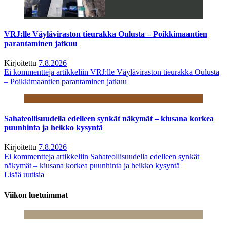
VRJ:lle Väyläviraston tieurakka Oulusta – Poikkimaantien
parantaminen jatkuu
Kirjoitettu
7.8.2026
Ei kommentteja
artikkeliin VRJ:lle Väyläviraston tieurakka Oulusta
– Poikkimaantien parantaminen jatkuu
Sahateollisuudella edelleen synkät näkymät – kiusana korkea
puunhinta ja heikko kysyntä
Kirjoitettu
7.8.2026
Ei kommentteja
artikkeliin Sahateollisuudella edelleen synkät
näkymät – kiusana korkea puunhinta ja heikko kysyntä
Lisää uutisia
Viikon luetuimmat