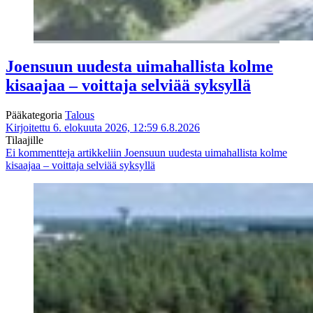
Joensuun uudesta uimahallista kolme
kisaajaa – voittaja selviää syksyllä
Pääkategoria
Talous
Kirjoitettu 6. elokuuta 2026, 12:59
6.8.2026
Tilaajille
Ei kommentteja
artikkeliin Joensuun uudesta uimahallista kolme
kisaajaa – voittaja selviää syksyllä