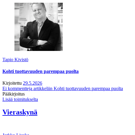
Tapio Kivistö
Kohti tuottavuuden parempaa puolta
Kirjoitettu
29.5.2026
Ei kommentteja
artikkeliin Kohti tuottavuuden parempaa puolta
Pääkirjoitus
Lisää toimitukselta
Vieraskynä