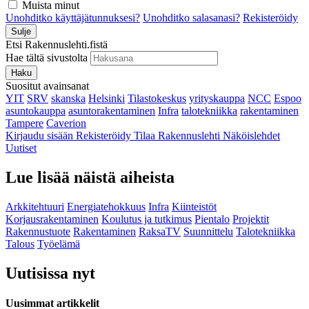
Muista minut
Unohditko käyttäjätunnuksesi?
Unohditko salasanasi?
Rekisteröidy
Sulje
Etsi Rakennuslehti.fistä
Hae tältä sivustolta
Haku
Suositut avainsanat
YIT
SRV
skanska
Helsinki
Tilastokeskus
yrityskauppa
NCC
Espoo
asuntokauppa
asuntorakentaminen
Infra
talotekniikka
rakentaminen
Tampere
Caverion
Kirjaudu sisään
Rekisteröidy
Tilaa Rakennuslehti
Näköislehdet
Uutiset
Lue lisää näistä aiheista
Arkkitehtuuri
Energiatehokkuus
Infra
Kiinteistöt
Korjausrakentaminen
Koulutus ja tutkimus
Pientalo
Projektit
Rakennustuote
Rakentaminen
RaksaTV
Suunnittelu
Talotekniikka
Talous
Työelämä
Uutisissa nyt
Uusimmat artikkelit