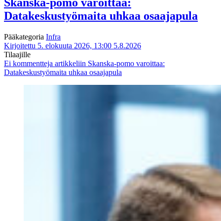
Skanska-pomo varoittaa:
Datakeskustyömaita uhkaa osaajapula
Pääkategoria
Infra
Kirjoitettu 5. elokuuta 2026, 13:00
5.8.2026
Tilaajille
Ei kommentteja
artikkeliin Skanska-pomo varoittaa:
Datakeskustyömaita uhkaa osaajapula