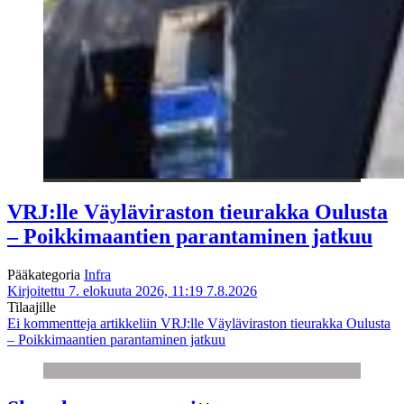
VRJ:lle Väyläviraston tieurakka Oulusta
– Poikkimaantien parantaminen jatkuu
Pääkategoria
Infra
Kirjoitettu 7. elokuuta 2026, 11:19
7.8.2026
Tilaajille
Ei kommentteja
artikkeliin VRJ:lle Väyläviraston tieurakka Oulusta
– Poikkimaantien parantaminen jatkuu