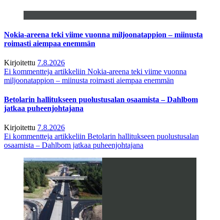
Nokia-areena teki viime vuonna miljoonatappion – miinusta
roimasti aiempaa enemmän
Kirjoitettu
7.8.2026
Ei kommentteja
artikkeliin Nokia-areena teki viime vuonna
miljoonatappion – miinusta roimasti aiempaa enemmän
Betolarin hallitukseen puolustusalan osaamista – Dahlbom
jatkaa puheenjohtajana
Kirjoitettu
7.8.2026
Ei kommentteja
artikkeliin Betolarin hallitukseen puolustusalan
osaamista – Dahlbom jatkaa puheenjohtajana