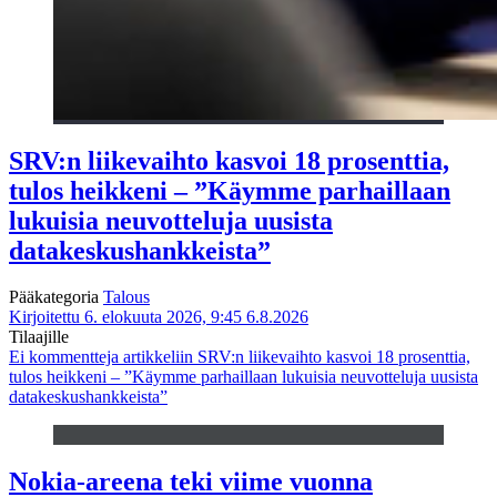
SRV:n liikevaihto kasvoi 18 prosenttia,
tulos heikkeni – ”Käymme parhaillaan
lukuisia neuvotteluja uusista
datakeskushankkeista”
Pääkategoria
Talous
Kirjoitettu 6. elokuuta 2026, 9:45
6.8.2026
Tilaajille
Ei kommentteja
artikkeliin SRV:n liikevaihto kasvoi 18 prosenttia,
tulos heikkeni – ”Käymme parhaillaan lukuisia neuvotteluja uusista
datakeskushankkeista”
Nokia-areena teki viime vuonna