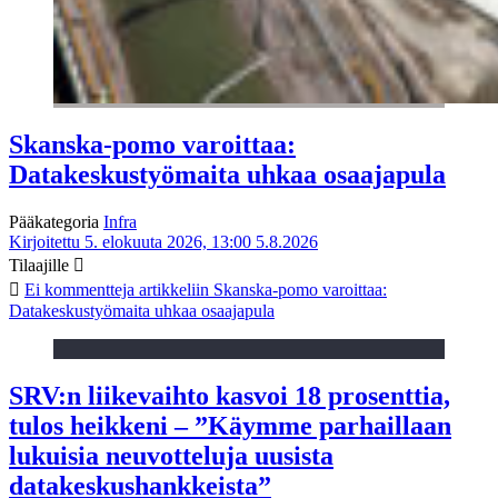
Skanska-pomo varoittaa:
Datakeskustyömaita uhkaa osaajapula
Pääkategoria
Infra
Kirjoitettu 5. elokuuta 2026, 13:00
5.8.2026
Tilaajille
Ei kommentteja
artikkeliin Skanska-pomo varoittaa:
Datakeskustyömaita uhkaa osaajapula
SRV:n liikevaihto kasvoi 18 prosenttia,
tulos heikkeni – ”Käymme parhaillaan
lukuisia neuvotteluja uusista
datakeskushankkeista”