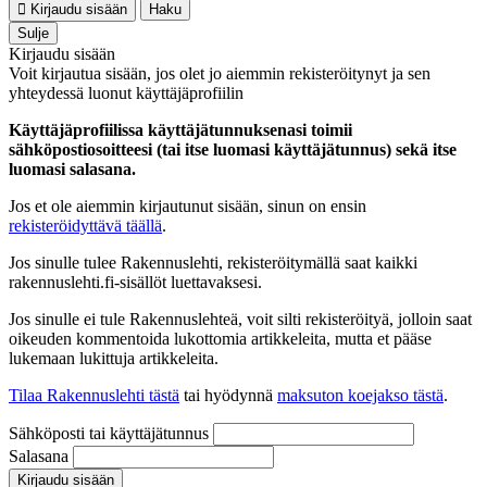
Kirjaudu sisään
Haku
Sulje
Kirjaudu sisään
Voit kirjautua sisään, jos olet jo aiemmin rekisteröitynyt ja sen
yhteydessä luonut käyttäjäprofiilin
Käyttäjäprofiilissa käyttäjätunnuksenasi toimii
sähköpostiosoitteesi (tai itse luomasi käyttäjätunnus) sekä itse
luomasi salasana.
Jos et ole aiemmin kirjautunut sisään, sinun on ensin
rekisteröidyttävä täällä
.
Jos sinulle tulee Rakennuslehti, rekisteröitymällä saat kaikki
rakennuslehti.fi-sisällöt luettavaksesi.
Jos sinulle ei tule Rakennuslehteä, voit silti rekisteröityä, jolloin saat
oikeuden kommentoida lukottomia artikkeleita, mutta et pääse
lukemaan lukittuja artikkeleita.
Tilaa Rakennuslehti tästä
tai hyödynnä
maksuton koejakso tästä
.
Sähköposti tai käyttäjätunnus
Salasana
Kirjaudu sisään