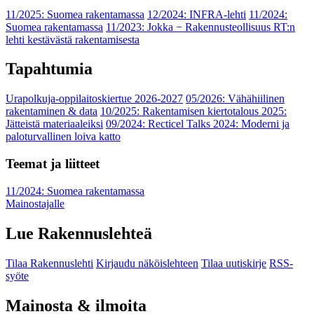
11/2025: Suomea rakentamassa
12/2024: INFRA-lehti
11/2024:
Suomea rakentamassa
11/2023: Jokka − Rakennusteollisuus RT:n
lehti kestävästä rakentamisesta
Tapahtumia
Urapolkuja-oppilaitoskiertue 2026-2027
05/2026: Vähähiilinen
rakentaminen & data
10/2025: Rakentamisen kiertotalous 2025:
Jätteistä materiaaleiksi
09/2024: Recticel Talks 2024: Moderni ja
paloturvallinen loiva katto
Teemat ja liitteet
11/2024: Suomea rakentamassa
Mainostajalle
Lue Rakennuslehteä
Tilaa Rakennuslehti
Kirjaudu näköislehteen
Tilaa uutiskirje
RSS-
syöte
Mainosta & ilmoita