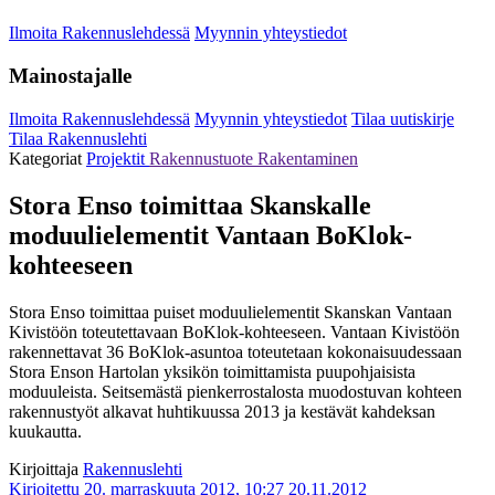
Ilmoita Rakennuslehdessä
Myynnin yhteystiedot
Mainostajalle
Ilmoita Rakennuslehdessä
Myynnin yhteystiedot
Tilaa uutiskirje
Tilaa Rakennuslehti
Kategoriat
Projektit
Rakennustuote
Rakentaminen
Stora Enso toimittaa Skanskalle
moduulielementit Vantaan BoKlok-
kohteeseen
Stora Enso toimittaa puiset moduulielementit Skanskan Vantaan
Kivistöön toteutettavaan BoKlok-kohteeseen. Vantaan Kivistöön
rakennettavat 36 BoKlok-asuntoa toteutetaan kokonaisuudessaan
Stora Enson Hartolan yksikön toimittamista puupohjaisista
moduuleista. Seitsemästä pienkerrostalosta muodostuvan kohteen
rakennustyöt alkavat huhtikuussa 2013 ja kestävät kahdeksan
kuukautta.
Kirjoittaja
Rakennuslehti
Kirjoitettu 20. marraskuuta 2012, 10:27
20.11.2012