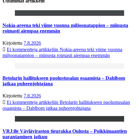
Uusimmat artikkelit
Nokia-areena teki viime vuonna miljoonatappion – miinusta
roimasti aiempaa enemmän
Kirjoitettu
7.8.2026
Ei kommentteja
artikkeliin Nokia-areena teki viime vuonna
miljoonatappion – miinusta roimasti aiempaa enemmän
Betolarin hallitukseen puolustusalan osaamista – Dahlbom
jatkaa puheenjohtajana
Kirjoitettu
7.8.2026
Ei kommentteja
artikkeliin Betolarin hallitukseen puolustusalan
osaamista – Dahlbom jatkaa puheenjohtajana
VRJ:lle Väyläviraston tieurakka Oulusta – Poikkimaantien
parantaminen jatkuu