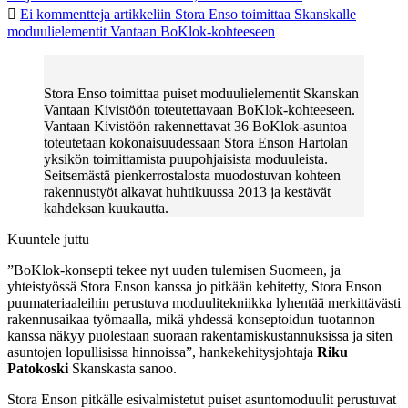
Ei kommentteja
artikkeliin Stora Enso toimittaa Skanskalle
moduulielementit Vantaan BoKlok-kohteeseen
Stora Enso toimittaa puiset moduulielementit Skanskan
Vantaan Kivistöön toteutettavaan BoKlok-kohteeseen.
Vantaan Kivistöön rakennettavat 36 BoKlok-asuntoa
toteutetaan kokonaisuudessaan Stora Enson Hartolan
yksikön toimittamista puupohjaisista moduuleista.
Seitsemästä pienkerrostalosta muodostuvan kohteen
rakennustyöt alkavat huhtikuussa 2013 ja kestävät
kahdeksan kuukautta.
Kuuntele juttu
”BoKlok-konsepti tekee nyt uuden tulemisen Suomeen, ja
yhteistyössä Stora Enson kanssa jo pitkään kehitetty, Stora Enson
puumateriaaleihin perustuva moduulitekniikka lyhentää merkittävästi
rakennusaikaa työmaalla, mikä yhdessä konseptoidun tuotannon
kanssa näkyy puolestaan suoraan rakentamiskustannuksissa ja siten
asuntojen lopullisissa hinnoissa”, hankekehitysjohtaja
Riku
Patokoski
Skanskasta sanoo.
Stora Enson pitkälle esivalmistetut puiset asuntomoduulit perustuvat