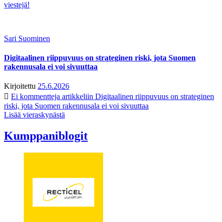
viestejä!
Sari Suominen
Digitaalinen riippuvuus on strateginen riski, jota Suomen
rakennusala ei voi sivuuttaa
Kirjoitettu
25.6.2026
Ei kommentteja
artikkeliin Digitaalinen riippuvuus on strateginen
riski, jota Suomen rakennusala ei voi sivuuttaa
Lisää vieraskynästä
Kumppaniblogit