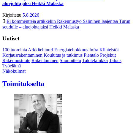
aluejohtajaksi Heikki Malaska
Kirjoitettu
5.8.2026
Ei kommentteja
artikkeliin Rakennustyö Salminen laajentaa Turun
seudulle – aluejohtajaksi Heikki Malaska
Uutiset
100 tuoreinta
Arkkitehtuuri
Energiatehokkuus
Infra
Kiinteistöt
Korjausrakentaminen
Koulutus ja tutkimus
Pientalo
Projektit
Rakennustuote
Rakentaminen
Suunnittelu
Talotekniikka
Talous
Työelämä
Näkökulmat
Toimitukselta