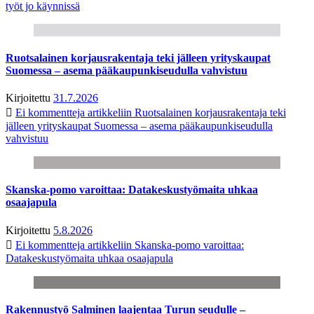
työt jo käynnissä
Ruotsalainen korjausrakentaja teki jälleen yrityskaupat
Suomessa – asema pääkaupunkiseudulla vahvistuu
Kirjoitettu
31.7.2026
Ei kommentteja
artikkeliin Ruotsalainen korjausrakentaja teki
jälleen yrityskaupat Suomessa – asema pääkaupunkiseudulla
vahvistuu
Skanska-pomo varoittaa: Datakeskustyömaita uhkaa
osaajapula
Kirjoitettu
5.8.2026
Ei kommentteja
artikkeliin Skanska-pomo varoittaa:
Datakeskustyömaita uhkaa osaajapula
Rakennustyö Salminen laajentaa Turun seudulle –