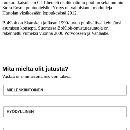
runkoratkaisultaan CLT:hen eli ristiliimattuun puuhun sekä muihin
Stora Enson puutuotteisiin. Yritys on valmistanut moduuleja
Hartolan yksikössään loppukesästä 2012.
BoKlok on Skanskan ja Ikean 1990-luvun puolivälissä kehittämä
asumisen konsepti. Suomessa BoKlok-omistusasuntoja on
rakennettu viimeksi vuonna 2006 Porvooseen ja Vantaalle.
Mitä mieltä olit jutusta?
Vastaa ensimmäisenä mieleen tuleva
MIELENKIINTOINEN
HYÖDYLLINEN