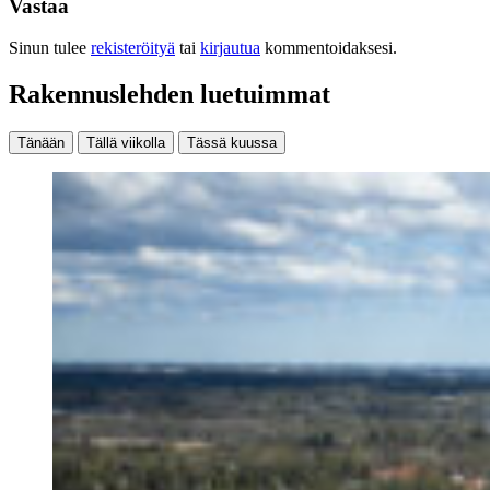
Vastaa
Sinun tulee
rekisteröityä
tai
kirjautua
kommentoidaksesi.
Rakennuslehden luetuimmat
Tänään
Tällä viikolla
Tässä kuussa