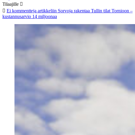
Tilaajille
Ei kommentteja
artikkeliin Sorvoja rakentaa Tullin tilat Tornioon –
kustannusarvio 14 miljoonaa