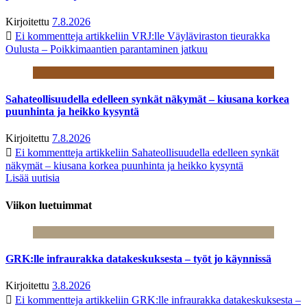
Kirjoitettu
7.8.2026
Ei kommentteja
artikkeliin VRJ:lle Väyläviraston tieurakka
Oulusta – Poikkimaantien parantaminen jatkuu
Sahateollisuudella edelleen synkät näkymät – kiusana korkea
puunhinta ja heikko kysyntä
Kirjoitettu
7.8.2026
Ei kommentteja
artikkeliin Sahateollisuudella edelleen synkät
näkymät – kiusana korkea puunhinta ja heikko kysyntä
Lisää uutisia
Viikon luetuimmat
GRK:lle infraurakka datakeskuksesta – työt jo käynnissä
Kirjoitettu
3.8.2026
Ei kommentteja
artikkeliin GRK:lle infraurakka datakeskuksesta –