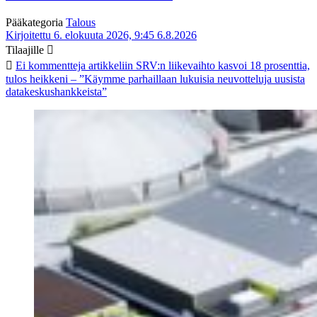
Pääkategoria
Talous
Kirjoitettu 6. elokuuta 2026, 9:45
6.8.2026
Tilaajille
Ei kommentteja
artikkeliin SRV:n liikevaihto kasvoi 18 prosenttia,
tulos heikkeni – ”Käymme parhaillaan lukuisia neuvotteluja uusista
datakeskushankkeista”