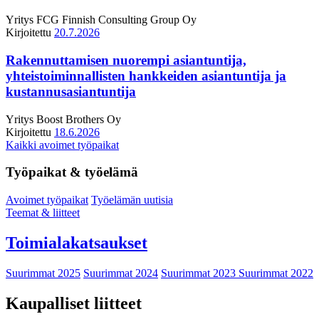
Yritys
FCG Finnish Consulting Group Oy
Kirjoitettu
20.7.2026
Rakennuttamisen nuorempi asiantuntija,
yhteistoiminnallisten hankkeiden asiantuntija ja
kustannusasiantuntija
Yritys
Boost Brothers Oy
Kirjoitettu
18.6.2026
Kaikki avoimet työpaikat
Työpaikat & työelämä
Avoimet työpaikat
Työelämän uutisia
Teemat & liitteet
Toimialakatsaukset
Suurimmat 2025
Suurimmat 2024
Suurimmat 2023
Suurimmat 2022
Kaupalliset liitteet