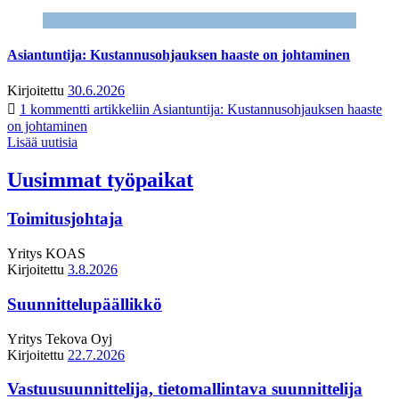
Asiantuntija: Kustannusohjauksen haaste on johtaminen
Kirjoitettu
30.6.2026
1 kommentti
artikkeliin Asiantuntija: Kustannusohjauksen haaste
on johtaminen
Lisää uutisia
Uusimmat työpaikat
Toimitusjohtaja
Yritys
KOAS
Kirjoitettu
3.8.2026
Suunnittelupäällikkö
Yritys
Tekova Oyj
Kirjoitettu
22.7.2026
Vastuusuunnittelija, tietomallintava suunnittelija