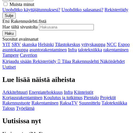
Muista minut
Unohditko käyttäjätunnuksesi?
Unohditko salasanasi?
Rekisteröidy
Sulje
Etsi Rakennuslehti.fistä
Hae tältä sivustolta
Haku
Suositut avainsanat
YIT
SRV
skanska
Helsinki
Tilastokeskus
yrityskauppa
NCC
Espoo
asuntokauppa
asuntorakentaminen
Infra
talotekniikka
rakentaminen
Tampere
Caverion
Kirjaudu sisään
Rekisteröidy
Tilaa Rakennuslehti
Näköislehdet
Uutiset
Lue lisää näistä aiheista
Arkkitehtuuri
Energiatehokkuus
Infra
Kiinteistöt
Korjausrakentaminen
Koulutus ja tutkimus
Pientalo
Projektit
Rakennustuote
Rakentaminen
RaksaTV
Suunnittelu
Talotekniikka
Talous
Työelämä
Uutisissa nyt