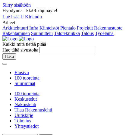
Siirry sisältöön
Hyödynnä 1kk/0€ diginäyte!
Lue lisää
Kirjaudu
Aiheet
Arkkitehtuuri
Infra
Kiinteistöt
Pientalo
Projektit
Rakennustuote
Rakentaminen
Suunnittelu
Talotekniikka
Talous
Työelämä
Kaikki mitä tietää pitää
Hae tältä sivustolta
Haku
Etusivu
100 tuoreinta
Suurimmat
100 tuoreinta
Keskustelut
Näköislehti
Tilaa Rakennuslehti
Uutiskirje
Toimitus
Yhteystiedot