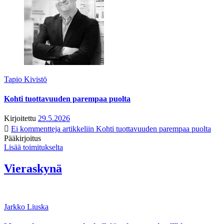
Tapio Kivistö
Kohti tuottavuuden parempaa puolta
Kirjoitettu
29.5.2026
Ei kommentteja
artikkeliin Kohti tuottavuuden parempaa puolta
Pääkirjoitus
Lisää toimitukselta
Vieraskynä
Jarkko Liuska