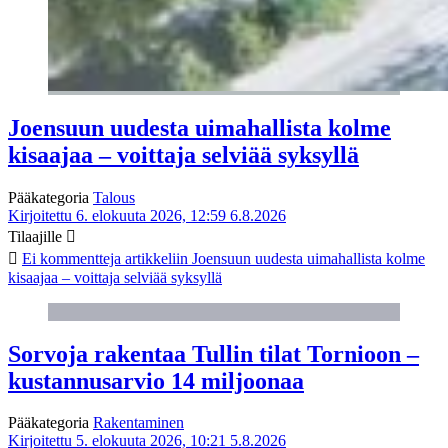
Joensuun uudesta uimahallista kolme
kisaajaa – voittaja selviää syksyllä
Pääkategoria
Talous
Kirjoitettu 6. elokuuta 2026, 12:59
6.8.2026
Tilaajille
Ei kommentteja
artikkeliin Joensuun uudesta uimahallista kolme
kisaajaa – voittaja selviää syksyllä
Sorvoja rakentaa Tullin tilat Tornioon –
kustannusarvio 14 miljoonaa
Pääkategoria
Rakentaminen
Kirjoitettu 5. elokuuta 2026, 10:21
5.8.2026