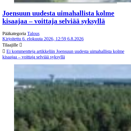
Joensuun uudesta uimahallista kolme
kisaajaa – voittaja selviää syksyllä
Pääkategoria
Talous
Kirjoitettu 6. elokuuta 2026, 12:59
6.8.2026
Tilaajille
Ei kommentteja
artikkeliin Joensuun uudesta uimahallista kolme
kisaajaa – voittaja selviää syksyllä