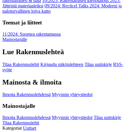
rakentaminen & data
10/2025: Rakentamisen kiertotalous 2025:
Jätteistä materiaaleiksi
09/2024: Recticel Talks 2024: Moderni ja
paloturvallinen loiva katto
Teemat ja liitteet
11/2024: Suomea rakentamassa
Mainostajalle
Lue Rakennuslehteä
Tilaa Rakennuslehti
Kirjaudu näköislehteen
Tilaa uutiskirje
RSS-
syöte
Mainosta & ilmoita
Ilmoita Rakennuslehdessä
Myynnin yhteystiedot
Mainostajalle
Ilmoita Rakennuslehdessä
Myynnin yhteystiedot
Tilaa uutiskirje
Tilaa Rakennuslehti
Kategoriat
Uutiset