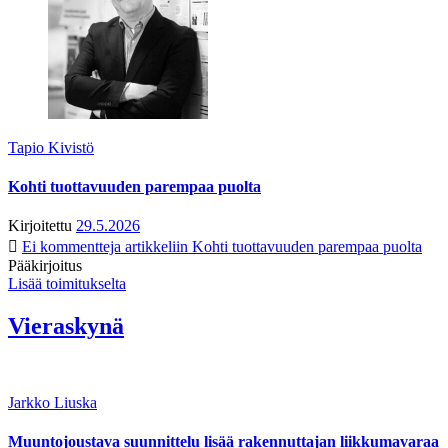
Tapio Kivistö
Kohti tuottavuuden parempaa puolta
Kirjoitettu
29.5.2026
Ei kommentteja
artikkeliin Kohti tuottavuuden parempaa puolta
Pääkirjoitus
Lisää toimitukselta
Vieraskynä
Jarkko Liuska
Muuntojoustava suunnittelu lisää rakennuttajan liikkumavaraa