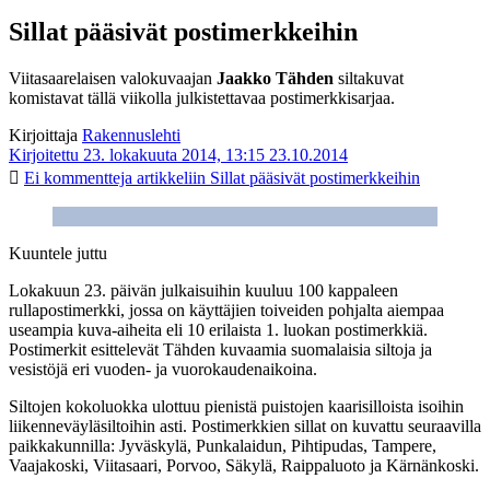
Sillat pääsivät postimerkkeihin
Viitasaarelaisen valokuvaajan
Jaakko Tähden
siltakuvat
komistavat tällä viikolla julkistettavaa postimerkkisarjaa.
Kirjoittaja
Rakennuslehti
Kirjoitettu 23. lokakuuta 2014, 13:15
23.10.2014
Ei kommentteja
artikkeliin Sillat pääsivät postimerkkeihin
Kuuntele juttu
Lokakuun 23. päivän julkaisuihin kuuluu 100 kappaleen
rullapostimerkki, jossa on käyttäjien toiveiden pohjalta aiempaa
useampia kuva-aiheita eli 10 erilaista 1. luokan postimerkkiä.
Postimerkit esittelevät Tähden kuvaamia suomalaisia siltoja ja
vesistöjä eri vuoden- ja vuorokaudenaikoina.
Siltojen kokoluokka ulottuu pienistä puistojen kaarisilloista isoihin
liikenneväyläsiltoihin asti. Postimerkkien sillat on kuvattu seuraavilla
paikkakunnilla: Jyväskylä, Punkalaidun, Pihtipudas, Tampere,
Vaajakoski, Viitasaari, Porvoo, Säkylä, Raippaluoto ja Kärnänkoski.