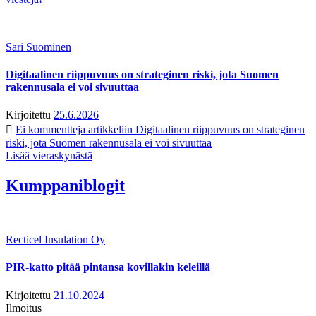
Sari Suominen
Digitaalinen riippuvuus on strateginen riski, jota Suomen
rakennusala ei voi sivuuttaa
Kirjoitettu
25.6.2026
Ei kommentteja
artikkeliin Digitaalinen riippuvuus on strateginen
riski, jota Suomen rakennusala ei voi sivuuttaa
Lisää vieraskynästä
Kumppaniblogit
Recticel Insulation Oy
PIR-katto pitää pintansa kovillakin keleillä
Kirjoitettu
21.10.2024
Ilmoitus