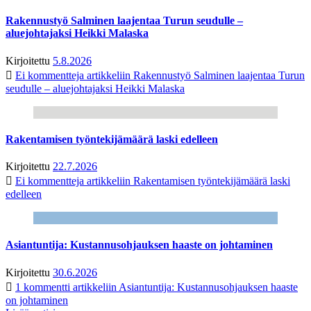
Rakennustyö Salminen laajentaa Turun seudulle –
aluejohtajaksi Heikki Malaska
Kirjoitettu
5.8.2026
Ei kommentteja
artikkeliin Rakennustyö Salminen laajentaa Turun
seudulle – aluejohtajaksi Heikki Malaska
Rakentamisen työntekijämäärä laski edelleen
Kirjoitettu
22.7.2026
Ei kommentteja
artikkeliin Rakentamisen työntekijämäärä laski
edelleen
Asiantuntija: Kustannusohjauksen haaste on johtaminen
Kirjoitettu
30.6.2026
1 kommentti
artikkeliin Asiantuntija: Kustannusohjauksen haaste
on johtaminen