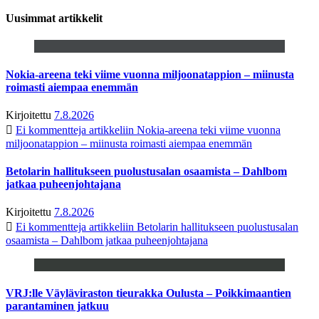
Uusimmat artikkelit
Nokia-areena teki viime vuonna miljoonatappion – miinusta
roimasti aiempaa enemmän
Kirjoitettu
7.8.2026
Ei kommentteja
artikkeliin Nokia-areena teki viime vuonna
miljoonatappion – miinusta roimasti aiempaa enemmän
Betolarin hallitukseen puolustusalan osaamista – Dahlbom
jatkaa puheenjohtajana
Kirjoitettu
7.8.2026
Ei kommentteja
artikkeliin Betolarin hallitukseen puolustusalan
osaamista – Dahlbom jatkaa puheenjohtajana
VRJ:lle Väyläviraston tieurakka Oulusta – Poikkimaantien
parantaminen jatkuu