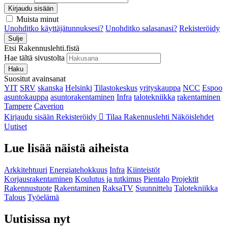
Kirjaudu sisään
Muista minut
Unohditko käyttäjätunnuksesi?
Unohditko salasanasi?
Rekisteröidy
Sulje
Etsi Rakennuslehti.fistä
Hae tältä sivustolta
Haku
Suositut avainsanat
YIT
SRV
skanska
Helsinki
Tilastokeskus
yrityskauppa
NCC
Espoo
asuntokauppa
asuntorakentaminen
Infra
talotekniikka
rakentaminen
Tampere
Caverion
Kirjaudu sisään
Rekisteröidy
Tilaa Rakennuslehti
Näköislehdet
Uutiset
Lue lisää näistä aiheista
Arkkitehtuuri
Energiatehokkuus
Infra
Kiinteistöt
Korjausrakentaminen
Koulutus ja tutkimus
Pientalo
Projektit
Rakennustuote
Rakentaminen
RaksaTV
Suunnittelu
Talotekniikka
Talous
Työelämä
Uutisissa nyt