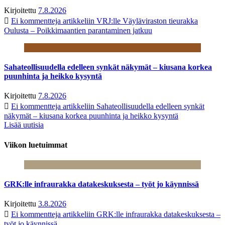
Kirjoitettu
7.8.2026
Ei kommentteja
artikkeliin VRJ:lle Väyläviraston tieurakka
Oulusta – Poikkimaantien parantaminen jatkuu
Sahateollisuudella edelleen synkät näkymät – kiusana korkea
puunhinta ja heikko kysyntä
Kirjoitettu
7.8.2026
Ei kommentteja
artikkeliin Sahateollisuudella edelleen synkät
näkymät – kiusana korkea puunhinta ja heikko kysyntä
Lisää uutisia
Viikon luetuimmat
GRK:lle infraurakka datakeskuksesta – työt jo käynnissä
Kirjoitettu
3.8.2026
Ei kommentteja
artikkeliin GRK:lle infraurakka datakeskuksesta –
työt jo käynnissä