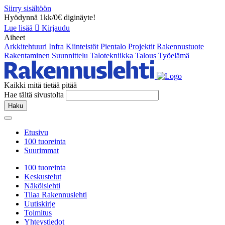
Siirry sisältöön
Hyödynnä 1kk/0€ diginäyte!
Lue lisää
Kirjaudu
Aiheet
Arkkitehtuuri
Infra
Kiinteistöt
Pientalo
Projektit
Rakennustuote
Rakentaminen
Suunnittelu
Talotekniikka
Talous
Työelämä
Kaikki mitä tietää pitää
Hae tältä sivustolta
Haku
Etusivu
100 tuoreinta
Suurimmat
100 tuoreinta
Keskustelut
Näköislehti
Tilaa Rakennuslehti
Uutiskirje
Toimitus
Yhteystiedot