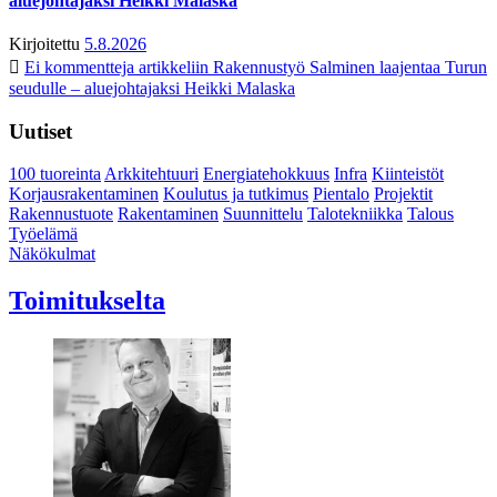
aluejohtajaksi Heikki Malaska
Kirjoitettu
5.8.2026
Ei kommentteja
artikkeliin Rakennustyö Salminen laajentaa Turun
seudulle – aluejohtajaksi Heikki Malaska
Uutiset
100 tuoreinta
Arkkitehtuuri
Energiatehokkuus
Infra
Kiinteistöt
Korjausrakentaminen
Koulutus ja tutkimus
Pientalo
Projektit
Rakennustuote
Rakentaminen
Suunnittelu
Talotekniikka
Talous
Työelämä
Näkökulmat
Toimitukselta