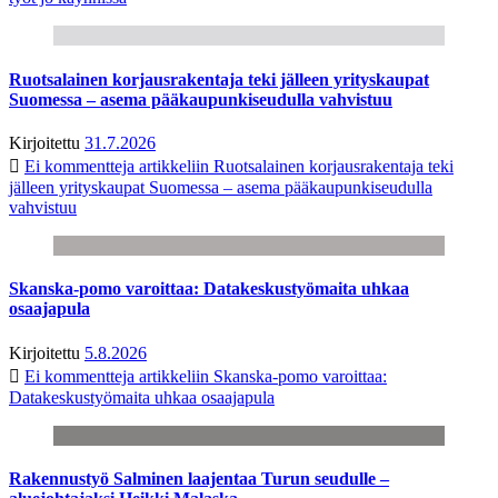
Ruotsalainen korjausrakentaja teki jälleen yrityskaupat
Suomessa – asema pääkaupunkiseudulla vahvistuu
Kirjoitettu
31.7.2026
Ei kommentteja
artikkeliin Ruotsalainen korjausrakentaja teki
jälleen yrityskaupat Suomessa – asema pääkaupunkiseudulla
vahvistuu
Skanska-pomo varoittaa: Datakeskustyömaita uhkaa
osaajapula
Kirjoitettu
5.8.2026
Ei kommentteja
artikkeliin Skanska-pomo varoittaa:
Datakeskustyömaita uhkaa osaajapula
Rakennustyö Salminen laajentaa Turun seudulle –