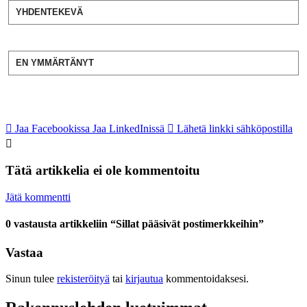
YHDENTEKEVÄ
EN YMMÄRTÄNYT
Jaa Facebookissa
Jaa LinkedInissä
Lähetä linkki sähköpostilla
Tätä artikkelia ei ole kommentoitu
Jätä kommentti
0 vastausta artikkeliin “Sillat pääsivät postimerkkeihin”
Vastaa
Sinun tulee
rekisteröityä
tai
kirjautua
kommentoidaksesi.