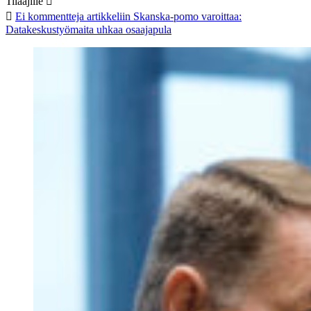
Tilaajille
Ei kommentteja
artikkeliin Skanska-pomo varoittaa:
Datakeskustyömaita uhkaa osaajapula