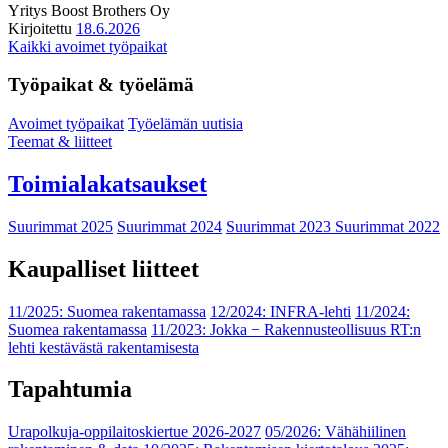
Yritys
Boost Brothers Oy
Kirjoitettu
18.6.2026
Kaikki avoimet työpaikat
Työpaikat & työelämä
Avoimet työpaikat
Työelämän uutisia
Teemat & liitteet
Toimialakatsaukset
Suurimmat 2025
Suurimmat 2024
Suurimmat 2023
Suurimmat 2022
Kaupalliset liitteet
11/2025: Suomea rakentamassa
12/2024: INFRA-lehti
11/2024:
Suomea rakentamassa
11/2023: Jokka − Rakennusteollisuus RT:n
lehti kestävästä rakentamisesta
Tapahtumia
Urapolkuja-oppilaitoskiertue 2026-2027
05/2026: Vähähiilinen