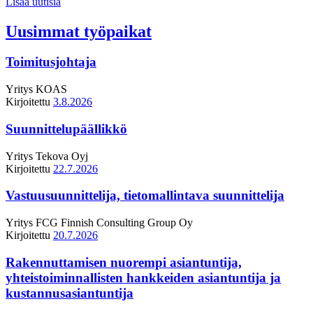
Lisää uutisia
Uusimmat työpaikat
Toimitusjohtaja
Yritys
KOAS
Kirjoitettu
3.8.2026
Suunnittelupäällikkö
Yritys
Tekova Oyj
Kirjoitettu
22.7.2026
Vastuusuunnittelija, tietomallintava suunnittelija
Yritys
FCG Finnish Consulting Group Oy
Kirjoitettu
20.7.2026
Rakennuttamisen nuorempi asiantuntija,
yhteistoiminnallisten hankkeiden asiantuntija ja
kustannusasiantuntija