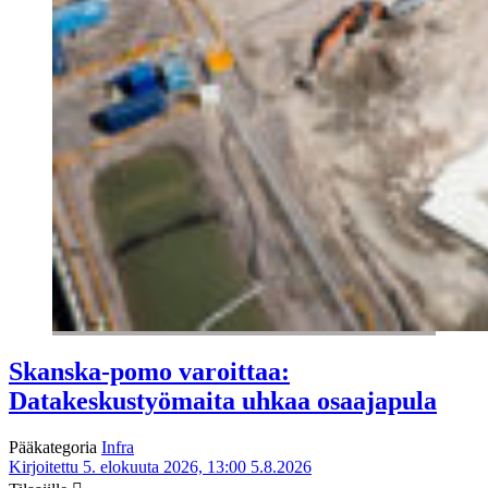
Skanska-pomo varoittaa:
Datakeskustyömaita uhkaa osaajapula
Pääkategoria
Infra
Kirjoitettu 5. elokuuta 2026, 13:00
5.8.2026