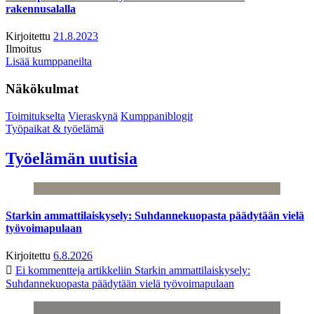
rakennusalalla
Kirjoitettu
21.8.2023
Ilmoitus
Lisää kumppaneilta
Näkökulmat
Toimitukselta
Vieraskynä
Kumppaniblogit
Työpaikat & työelämä
Työelämän uutisia
Starkin ammattilaiskysely: Suhdannekuopasta päädytään vielä
työvoimapulaan
Kirjoitettu
6.8.2026
Ei kommentteja
artikkeliin Starkin ammattilaiskysely:
Suhdannekuopasta päädytään vielä työvoimapulaan