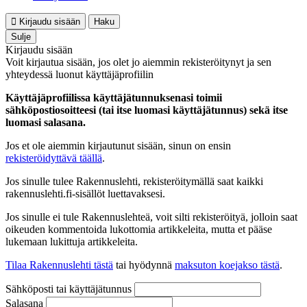
Kirjaudu sisään
Haku
Sulje
Kirjaudu sisään
Voit kirjautua sisään, jos olet jo aiemmin rekisteröitynyt ja sen
yhteydessä luonut käyttäjäprofiilin
Käyttäjäprofiilissa käyttäjätunnuksenasi toimii
sähköpostiosoitteesi (tai itse luomasi käyttäjätunnus) sekä itse
luomasi salasana.
Jos et ole aiemmin kirjautunut sisään, sinun on ensin
rekisteröidyttävä täällä
.
Jos sinulle tulee Rakennuslehti, rekisteröitymällä saat kaikki
rakennuslehti.fi-sisällöt luettavaksesi.
Jos sinulle ei tule Rakennuslehteä, voit silti rekisteröityä, jolloin saat
oikeuden kommentoida lukottomia artikkeleita, mutta et pääse
lukemaan lukittuja artikkeleita.
Tilaa Rakennuslehti tästä
tai hyödynnä
maksuton koejakso tästä
.
Sähköposti tai käyttäjätunnus
Salasana