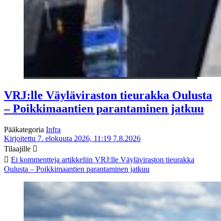
VRJ:lle Väyläviraston tieurakka Oulusta
– Poikkimaantien parantaminen jatkuu
Pääkategoria
Infra
Kirjoitettu 7. elokuuta 2026, 11:19
7.8.2026
Tilaajille
Ei kommentteja
artikkeliin VRJ:lle Väyläviraston tieurakka
Oulusta – Poikkimaantien parantaminen jatkuu