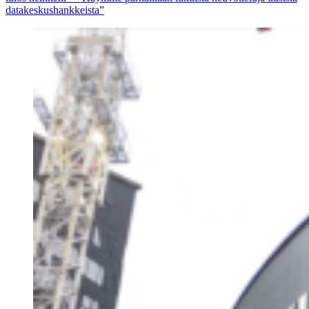
datakeskushankkeista”