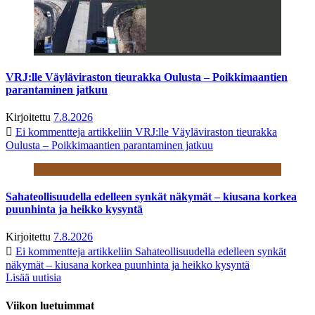
VRJ:lle Väyläviraston tieurakka Oulusta – Poikkimaantien
parantaminen jatkuu
Kirjoitettu
7.8.2026
Ei kommentteja
artikkeliin VRJ:lle Väyläviraston tieurakka
Oulusta – Poikkimaantien parantaminen jatkuu
Sahateollisuudella edelleen synkät näkymät – kiusana korkea
puunhinta ja heikko kysyntä
Kirjoitettu
7.8.2026
Ei kommentteja
artikkeliin Sahateollisuudella edelleen synkät
näkymät – kiusana korkea puunhinta ja heikko kysyntä
Lisää uutisia
Viikon luetuimmat