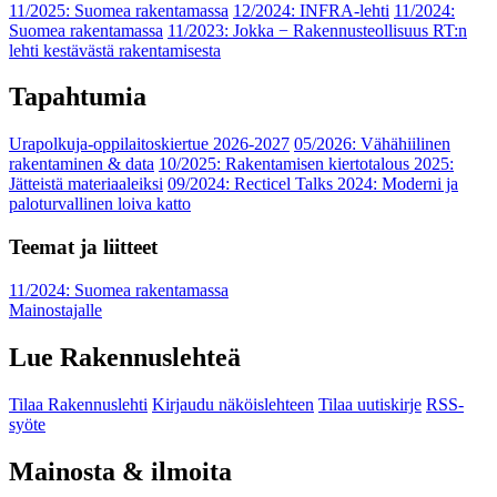
11/2025: Suomea rakentamassa
12/2024: INFRA-lehti
11/2024:
Suomea rakentamassa
11/2023: Jokka − Rakennusteollisuus RT:n
lehti kestävästä rakentamisesta
Tapahtumia
Urapolkuja-oppilaitoskiertue 2026-2027
05/2026: Vähähiilinen
rakentaminen & data
10/2025: Rakentamisen kiertotalous 2025:
Jätteistä materiaaleiksi
09/2024: Recticel Talks 2024: Moderni ja
paloturvallinen loiva katto
Teemat ja liitteet
11/2024: Suomea rakentamassa
Mainostajalle
Lue Rakennuslehteä
Tilaa Rakennuslehti
Kirjaudu näköislehteen
Tilaa uutiskirje
RSS-
syöte
Mainosta & ilmoita