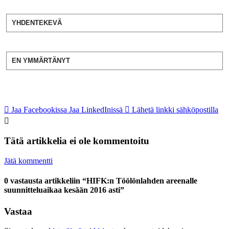
YHDENTEKEVÄ
EN YMMÄRTÄNYT
Jaa Facebookissa
Jaa LinkedInissä
Lähetä linkki sähköpostilla
Tätä artikkelia ei ole kommentoitu
Jätä kommentti
0 vastausta artikkeliin “HIFK:n Töölönlahden areenalle
suunnitteluaikaa kesään 2016 asti”
Vastaa