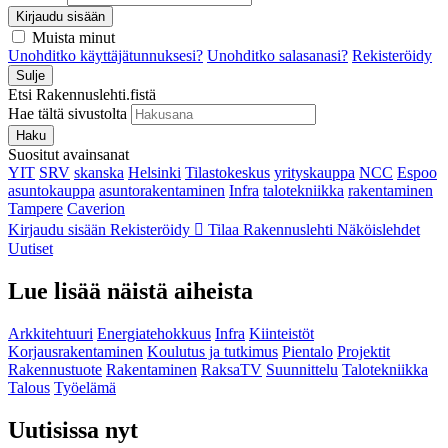
Kirjaudu sisään
Muista minut
Unohditko käyttäjätunnuksesi?
Unohditko salasanasi?
Rekisteröidy
Sulje
Etsi Rakennuslehti.fistä
Hae tältä sivustolta
Haku
Suositut avainsanat
YIT
SRV
skanska
Helsinki
Tilastokeskus
yrityskauppa
NCC
Espoo
asuntokauppa
asuntorakentaminen
Infra
talotekniikka
rakentaminen
Tampere
Caverion
Kirjaudu sisään
Rekisteröidy
Tilaa Rakennuslehti
Näköislehdet
Uutiset
Lue lisää näistä aiheista
Arkkitehtuuri
Energiatehokkuus
Infra
Kiinteistöt
Korjausrakentaminen
Koulutus ja tutkimus
Pientalo
Projektit
Rakennustuote
Rakentaminen
RaksaTV
Suunnittelu
Talotekniikka
Talous
Työelämä
Uutisissa nyt