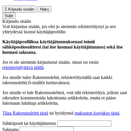
Kirjaudu sisään
Haku
Sulje
Kirjaudu sisään
Voit kirjautua sisään, jos olet jo aiemmin rekisteröitynyt ja sen
yhteydessä luonut käyttäjäprofiilin
Käyttäjäprofiilissa käyttäjätunnuksenasi toimii
sähköpostiosoitteesi (tai itse luomasi käyttäjätunnus) sekä itse
luomasi salasana.
Jos et ole aiemmin kirjautunut sisään, sinun on ensin
rekisteröidyttävä täällä
.
Jos sinulle tulee Rakennuslehti, rekisteröitymällä saat kaikki
rakennuslehti.fi-sisällöt luettavaksesi.
Jos sinulle ei tule Rakennuslehteä, voit silti rekisteröityä, jolloin saat
oikeuden kommentoida lukottomia artikkeleita, mutta et pääse
lukemaan lukittuja artikkeleita.
Tilaa Rakennuslehti tästä
tai hyödynnä
maksuton koejakso tästä
.
Sähköposti tai käyttäjätunnus
Salasana