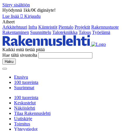
Siirry sisältöön
Hyödynnä 1kk/0€ diginäyte!
Lue lisää
Kirjaudu
Aiheet
Arkkitehtuuri
Infra
Kiinteistöt
Pientalo
Projektit
Rakennustuote
Rakentaminen
Suunnittelu
Talotekniikka
Talous
Työelämä
Kaikki mitä tietää pitää
Hae tältä sivustolta
Haku
Etusivu
100 tuoreinta
Suurimmat
100 tuoreinta
Keskustelut
Näköislehti
Tilaa Rakennuslehti
Uutiskirje
Toimitus
Yhteystiedot