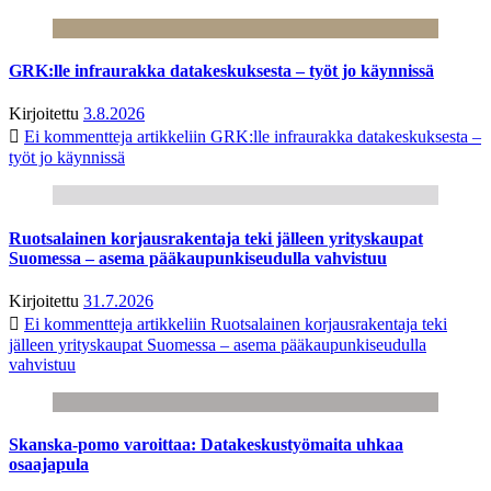
GRK:lle infraurakka datakeskuksesta – työt jo käynnissä
Kirjoitettu
3.8.2026
Ei kommentteja
artikkeliin GRK:lle infraurakka datakeskuksesta –
työt jo käynnissä
Ruotsalainen korjausrakentaja teki jälleen yrityskaupat
Suomessa – asema pääkaupunkiseudulla vahvistuu
Kirjoitettu
31.7.2026
Ei kommentteja
artikkeliin Ruotsalainen korjausrakentaja teki
jälleen yrityskaupat Suomessa – asema pääkaupunkiseudulla
vahvistuu
Skanska-pomo varoittaa: Datakeskustyömaita uhkaa
osaajapula