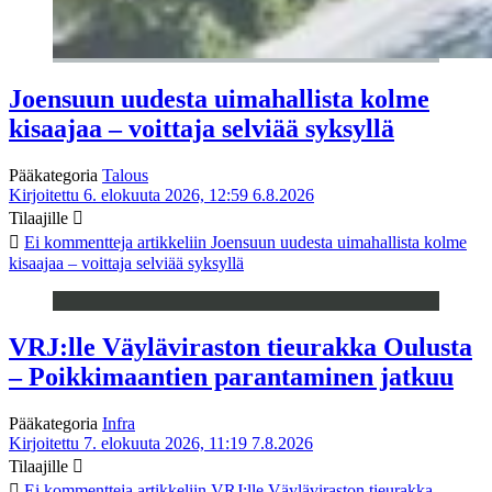
Joensuun uudesta uimahallista kolme
kisaajaa – voittaja selviää syksyllä
Pääkategoria
Talous
Kirjoitettu 6. elokuuta 2026, 12:59
6.8.2026
Tilaajille
Ei kommentteja
artikkeliin Joensuun uudesta uimahallista kolme
kisaajaa – voittaja selviää syksyllä
VRJ:lle Väyläviraston tieurakka Oulusta
– Poikkimaantien parantaminen jatkuu
Pääkategoria
Infra
Kirjoitettu 7. elokuuta 2026, 11:19
7.8.2026
Tilaajille
Ei kommentteja
artikkeliin VRJ:lle Väyläviraston tieurakka