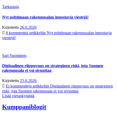
Tarkastaja
Nyt pohtimaan rakennusalan innostavia viestejä!
Kirjoitettu
26.6.2026
8 kommenttia
artikkeliin Nyt pohtimaan rakennusalan innostavia
viestejä!
Sari Suominen
Digitaalinen riippuvuus on strateginen riski, jota Suomen
rakennusala ei voi sivuuttaa
Kirjoitettu
25.6.2026
Ei kommentteja
artikkeliin Digitaalinen riippuvuus on strateginen
riski, jota Suomen rakennusala ei voi sivuuttaa
Lisää vieraskynästä
Kumppaniblogit