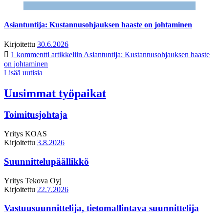
Asiantuntija: Kustannusohjauksen haaste on johtaminen
Kirjoitettu
30.6.2026
1 kommentti
artikkeliin Asiantuntija: Kustannusohjauksen haaste
on johtaminen
Lisää uutisia
Uusimmat työpaikat
Toimitusjohtaja
Yritys
KOAS
Kirjoitettu
3.8.2026
Suunnittelupäällikkö
Yritys
Tekova Oyj
Kirjoitettu
22.7.2026
Vastuusuunnittelija, tietomallintava suunnittelija