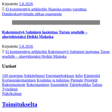
Kirjoitettu
5.8.2026
Ei kommentteja
artikkeliin Skanska-pomo varoittaa:
Datakeskustyömaita uhkaa osaajapula
Rakennustyö Salminen laajentaa Turun seudulle –
aluejohtajaksi Heikki Malaska
Kirjoitettu
5.8.2026
Ei kommentteja
artikkeliin Rakennustyö Salminen laajentaa Turun
seudulle – aluejohtajaksi Heikki Malaska
Uutiset
100 tuoreinta
Arkkitehtuuri
Energiatehokkuus
Infra
Kiinteistöt
Korjausrakentaminen
Koulutus ja tutkimus
Pientalo
Projektit
Rakennustuote
Rakentaminen
Suunnittelu
Talotekniikka
Talous
Työelämä
Näkökulmat
Toimitukselta