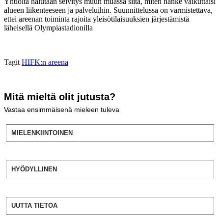
Yhtiöltä halutaan selvitys muun muassa siitä, miten hanke vaikuttaisi
alueen liikenteeseen ja palveluihin. Suunnittelussa on varmistettava,
ettei areenan toiminta rajoita yleisötilaisuuksien järjestämistä
läheisellä Olympiastadionilla
Tagit
HIFK:n areena
Mitä mieltä olit jutusta?
Vastaa ensimmäisenä mieleen tuleva
MIELENKIINTOINEN
HYÖDYLLINEN
UUTTA TIETOA