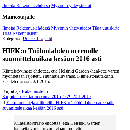
Ilmoita Rakennuslehdessä
Myynnin yhteystiedot
Mainostajalle
Ilmoita Rakennuslehdessä
Myynnin yhteystiedot
Tilaa uutiskirje
Tilaa Rakennuslehti
Kategoriat
Uutiset
Projektit
HIFK:n Töölönlahden areenalle
suunnitteluaikaa kesään 2016 asti
Kiinteistövirasto ehdottaa, että Helsinki Garden -hanketta varten
myönnetään rajoitettu suunnitteluvaraus. Kiinteistölautakunta
käsittelee asiaa 22.1.2015.
Kirjoittaja
Rakennuslehti
Kirjoitettu 20. tammikuuta 2015, 9:29
20.1.2015
Ei kommentteja
artikkeliin HIFK:n Töölönlahden areenalle
suunnitteluaikaa kesään 2016 asti
Kiinteistövirasto ehdottaa, että Helsinki Garden -
hanketta varten myönnetään rajoitettu