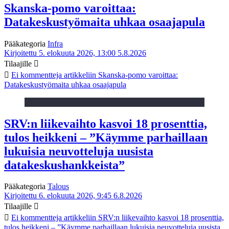
Skanska-pomo varoittaa:
Datakeskustyömaita uhkaa osaajapula
Pääkategoria
Infra
Kirjoitettu 5. elokuuta 2026, 13:00
5.8.2026
Tilaajille
Ei kommentteja
artikkeliin Skanska-pomo varoittaa:
Datakeskustyömaita uhkaa osaajapula
SRV:n liikevaihto kasvoi 18 prosenttia,
tulos heikkeni – ”Käymme parhaillaan
lukuisia neuvotteluja uusista
datakeskushankkeista”
Pääkategoria
Talous
Kirjoitettu 6. elokuuta 2026, 9:45
6.8.2026
Tilaajille
Ei kommentteja
artikkeliin SRV:n liikevaihto kasvoi 18 prosenttia,
tulos heikkeni – ”Käymme parhaillaan lukuisia neuvotteluja uusista