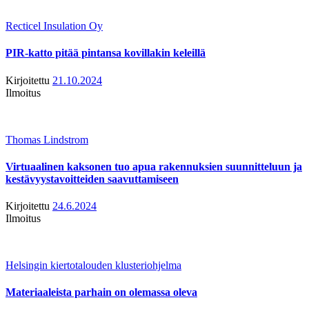
Recticel Insulation Oy
PIR-katto pitää pintansa kovillakin keleillä
Kirjoitettu
21.10.2024
Ilmoitus
Thomas Lindstrom
Virtuaalinen kaksonen tuo apua rakennuksien suunnitteluun ja
kestävyystavoitteiden saavuttamiseen
Kirjoitettu
24.6.2024
Ilmoitus
Helsingin kiertotalouden klusteriohjelma
Materiaaleista parhain on olemassa oleva