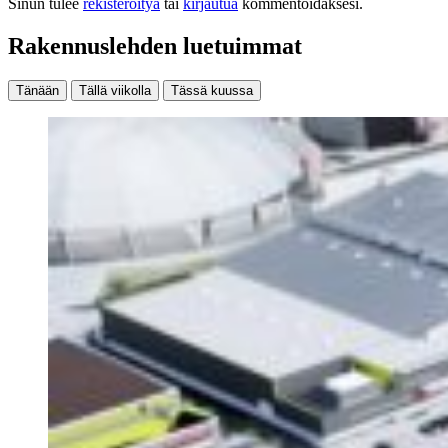
Sinun tulee
rekisteröityä
tai
kirjautua
kommentoidaksesi.
Rakennuslehden luetuimmat
Tänään
Tällä viikolla
Tässä kuussa