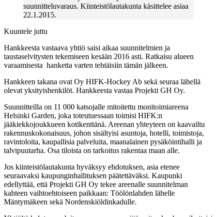
suunnitteluvaraus. Kiinteistölautakunta käsittelee asiaa
22.1.2015.
Kuuntele juttu
Hankkeesta vastaava yhtiö saisi aikaa suunnitelmien ja
taustaselvitysten tekemiseen kesään 2016 asti. Ratkaisu alueen
varaamisesta hanketta varten tehtäisiin tämän jälkeen.
Hankkeen takana ovat Oy HIFK-Hockey Ab sekä seuraa lähellä
olevat yksityishenkilöt. Hankkeesta vastaa Projekti GH Oy.
Suunnitteilla on 11 000 katsojalle mitoitettu monitoimiareena
Helsinki Garden, joka toteutuessaan toimisi HIFK:n
jääkiekkojoukkueen kotikenttänä. Areenan yhteyteen on kaavailtu
rakennuskokonaisuus, johon sisältyisi asuntoja, hotelli, toimistoja,
ravintoloita, kaupallisia palveluita, maanalainen pysäköintihalli ja
talvipuutarha. Osa tiloista on tarkoitus rakentaa maan alle.
Jos kiinteistölautakunta hyväksyy ehdotuksen, asia etenee
seuraavaksi kaupunginhallituksen päätettäväksi. Kaupunki
edellyttää, että Projekti GH Oy tekee areenalle suunnitelman
kahteen vaihtoehtoiseen paikkaan: Töölönlahden lähelle
Mäntymäkeen sekä Nordenskiöldinkadulle.