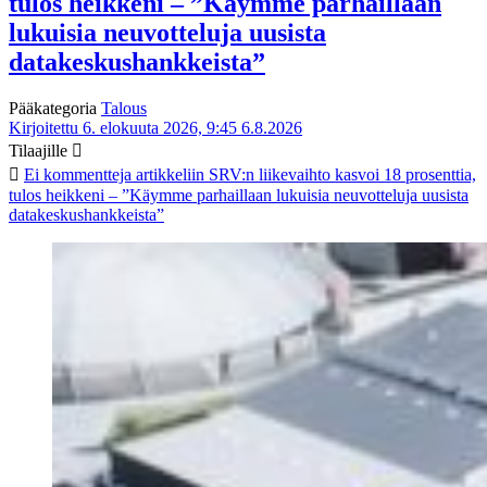
tulos heikkeni – ”Käymme parhaillaan
lukuisia neuvotteluja uusista
datakeskushankkeista”
Pääkategoria
Talous
Kirjoitettu 6. elokuuta 2026, 9:45
6.8.2026
Tilaajille
Ei kommentteja
artikkeliin SRV:n liikevaihto kasvoi 18 prosenttia,
tulos heikkeni – ”Käymme parhaillaan lukuisia neuvotteluja uusista
datakeskushankkeista”