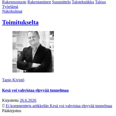
Rakennustuote
Rakentaminen
Suunnittelu
Talotekniikka
Talous
Työelämä
Näkökulmat
Toimitukselta
Tapio Kivistö
Kesä voi vahvistaa elpyvää tunnelmaa
Kirjoitettu
26.6.2026
Ei kommentteja
artikkeliin Kesä voi vahvistaa elpyvää tunnelmaa
Pääkirjoitus