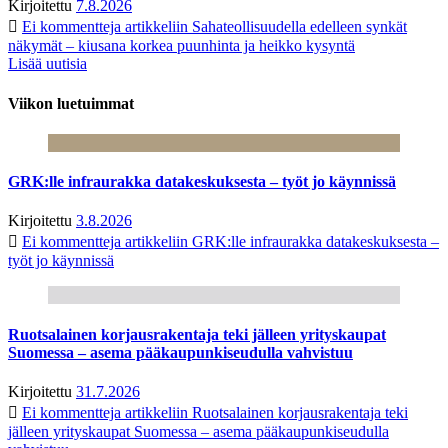
Kirjoitettu
7.8.2026
Ei kommentteja
artikkeliin Sahateollisuudella edelleen synkät
näkymät – kiusana korkea puunhinta ja heikko kysyntä
Lisää uutisia
Viikon luetuimmat
GRK:lle infraurakka datakeskuksesta – työt jo käynnissä
Kirjoitettu
3.8.2026
Ei kommentteja
artikkeliin GRK:lle infraurakka datakeskuksesta –
työt jo käynnissä
Ruotsalainen korjausrakentaja teki jälleen yrityskaupat
Suomessa – asema pääkaupunkiseudulla vahvistuu
Kirjoitettu
31.7.2026
Ei kommentteja
artikkeliin Ruotsalainen korjausrakentaja teki
jälleen yrityskaupat Suomessa – asema pääkaupunkiseudulla