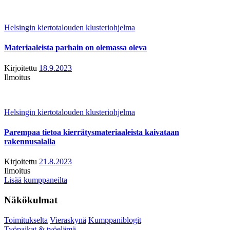
Helsingin kiertotalouden klusteriohjelma
Materiaaleista parhain on olemassa oleva
Kirjoitettu
18.9.2023
Ilmoitus
Helsingin kiertotalouden klusteriohjelma
Parempaa tietoa kierrätysmateriaaleista kaivataan
rakennusalalla
Kirjoitettu
21.8.2023
Ilmoitus
Lisää kumppaneilta
Näkökulmat
Toimitukselta
Vieraskynä
Kumppaniblogit
Työpaikat & työelämä