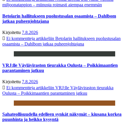
miljoonatappion – miinusta roimasti aiempaa enemmän
Betolarin hallitukseen puolustusalan osaamista – Dahlbom
jatkaa puheenjohtajana
Kirjoitettu
7.8.2026
Ei kommentteja
artikkeliin Betolarin hallitukseen puolustusalan
osaamista – Dahlbom jatkaa puheenjohtajana
VRJ:lle Väyläviraston tieurakka Oulusta – Poikkimaantien
parantaminen jatkuu
Kirjoitettu
7.8.2026
Ei kommentteja
artikkeliin VRJ:lle Väyläviraston tieurakka
Oulusta – Poikkimaantien parantaminen jatkuu
Sahateollisuudella edelleen synkät näkymät – kiusana korkea
puunhinta ja heikko kysyntä