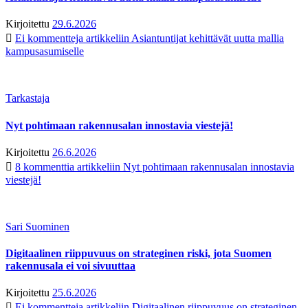
Kirjoitettu
29.6.2026
Ei kommentteja
artikkeliin Asiantuntijat kehittävät uutta mallia
kampusasumiselle
Tarkastaja
Nyt pohtimaan rakennusalan innostavia viestejä!
Kirjoitettu
26.6.2026
8 kommenttia
artikkeliin Nyt pohtimaan rakennusalan innostavia
viestejä!
Sari Suominen
Digitaalinen riippuvuus on strateginen riski, jota Suomen
rakennusala ei voi sivuuttaa
Kirjoitettu
25.6.2026
Ei kommentteja
artikkeliin Digitaalinen riippuvuus on strateginen