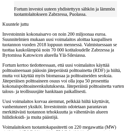
Fortum investoi uuteen yhdistettyyn sähkön ja lämmön
tuotantolaitokseen Zabrzessa, Puolassa.
Kuuntele juttu
Investoinnin kokonaisarvo on noin 200 miljoonaa euroa.
Suunnitelmien mukaan uusi voimalaitos aloittaa kaupallisen
tuotannon vuoden 2018 loppuun mennessä. Valmistuessaan se
tuottaa kaukolämpöä noin 70 000 kotitaloudelle Zabrzessa ja
Bytomissa Katowicen alueella Ylä-Silesiassa.
Fortum kertoo tiedotteessaan, että uusi voimalaitos käyttää
polttoaineenaan pääosin jäteperäistä polttoainetta (RDF) ja hiiltä,
mutta voi käyttää myös biomassaa ja polttoaineiden seoksia.
Jäteperäisen polttoaineen osuus voi olla jopa 50 prosenttia
kokonaispolttoaineenkulutuksesta. Jäteperäistä polttoainetta varten
talous- ja teollisuusjäte hankitaan paikallisesti.
Uusi voimalaitos korvaa aiemmat, pelkkää hiiltä käyttävät,
vanhentuneet yksiköt. Investoinnin odotetaan parantavan
merkittävästi tuotannon tehokkuutta ja vähentävän alueen
hiilidioksidi- ja muita päästöjä.
Voimalaitoksen tuotantokapasiteetti on 220 megawattia (MW)