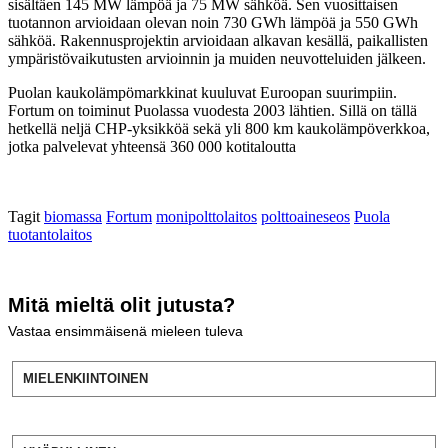
sisältäen 145 MW lämpöä ja 75 MW sähköä. Sen vuosittaisen
tuotannon arvioidaan olevan noin 730 GWh lämpöä ja 550 GWh
sähköä. Rakennusprojektin arvioidaan alkavan kesällä, paikallisten
ympäristövaikutusten arvioinnin ja muiden neuvotteluiden jälkeen.
Puolan kaukolämpömarkkinat kuuluvat Euroopan suurimpiin.
Fortum on toiminut Puolassa vuodesta 2003 lähtien. Sillä on tällä
hetkellä neljä CHP-yksikköä sekä yli 800 km kaukolämpöverkkoa,
jotka palvelevat yhteensä 360 000 kotitaloutta
Tagit
biomassa
Fortum
monipolttolaitos
polttoaineseos
Puola
tuotantolaitos
Mitä mieltä olit jutusta?
Vastaa ensimmäisenä mieleen tuleva
MIELENKIINTOINEN