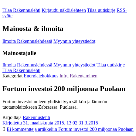
Tilaa Rakennuslehti
Kirjaudu näköislehteen
Tilaa uutiskirje
RSS-
syöte
Mainosta & ilmoita
Ilmoita Rakennuslehdessä
Myynnin yhteystiedot
Mainostajalle
Ilmoita Rakennuslehdessä
Myynnin yhteystiedot
Tilaa uutiskirje
Tilaa Rakennuslehti
Kategoriat
Energiatehokkuus
Infra
Rakentaminen
Fortum investoi 200 miljoonaa Puolaan
Fortum investoi uuteen yhdistettyyn sähkön ja lämmön
tuotantolaitokseen Zabrzessa, Puolassa.
Kirjoittaja
Rakennuslehti
Kirjoitettu 31. maaliskuuta 2015, 13:02
31.3.2015
Ei kommentteja
artikkeliin Fortum investoi 200 miljoonaa Puolaan