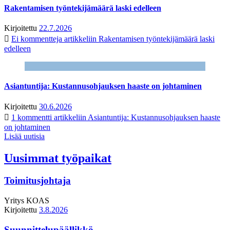
Rakentamisen työntekijämäärä laski edelleen
Kirjoitettu
22.7.2026
Ei kommentteja
artikkeliin Rakentamisen työntekijämäärä laski
edelleen
Asiantuntija: Kustannusohjauksen haaste on johtaminen
Kirjoitettu
30.6.2026
1 kommentti
artikkeliin Asiantuntija: Kustannusohjauksen haaste
on johtaminen
Lisää uutisia
Uusimmat työpaikat
Toimitusjohtaja
Yritys
KOAS
Kirjoitettu
3.8.2026
Suunnittelupäällikkö