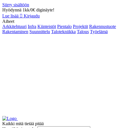
Siirry sisältöön
Hyödynnä 1kk/0€ diginäyte!
Lue lisää
Kirjaudu
Aiheet
Arkkitehtuuri
Infra
Kiinteistöt
Pientalo
Projektit
Rakennustuote
Rakentaminen
Suunnittelu
Talotekniikka
Talous
Työelämä
Kaikki mitä tietää pitää