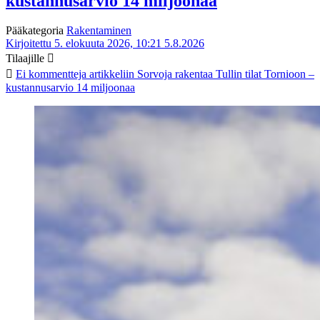
kustannusarvio 14 miljoonaa
Pääkategoria
Rakentaminen
Kirjoitettu 5. elokuuta 2026, 10:21
5.8.2026
Tilaajille
Ei kommentteja
artikkeliin Sorvoja rakentaa Tullin tilat Tornioon –
kustannusarvio 14 miljoonaa