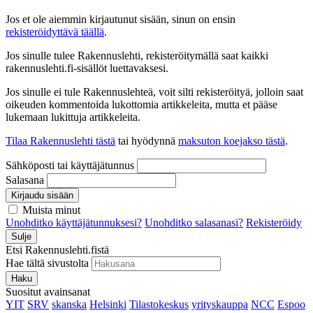
Jos et ole aiemmin kirjautunut sisään, sinun on ensin
rekisteröidyttävä täällä
.
Jos sinulle tulee Rakennuslehti, rekisteröitymällä saat kaikki
rakennuslehti.fi-sisällöt luettavaksesi.
Jos sinulle ei tule Rakennuslehteä, voit silti rekisteröityä, jolloin saat
oikeuden kommentoida lukottomia artikkeleita, mutta et pääse
lukemaan lukittuja artikkeleita.
Tilaa Rakennuslehti tästä
tai hyödynnä
maksuton koejakso tästä
.
Sähköposti tai käyttäjätunnus
Salasana
Kirjaudu sisään
Muista minut
Unohditko käyttäjätunnuksesi?
Unohditko salasanasi?
Rekisteröidy
Sulje
Etsi Rakennuslehti.fistä
Hae tältä sivustolta
Haku
Suositut avainsanat
YIT
SRV
skanska
Helsinki
Tilastokeskus
yrityskauppa
NCC
Espoo