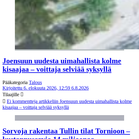
Joensuun uudesta uimahallista kolme
kisaajaa – voittaja selviää syksyllä
Pääkategoria
Talous
Kirjoitettu 6. elokuuta 2026, 12:59
6.8.2026
Tilaajille
Ei kommentteja
artikkeliin Joensuun uudesta uimahallista kolme
kisaajaa – voittaja selviää syksyllä
Sorvoja rakentaa Tullin tilat Tornioon –