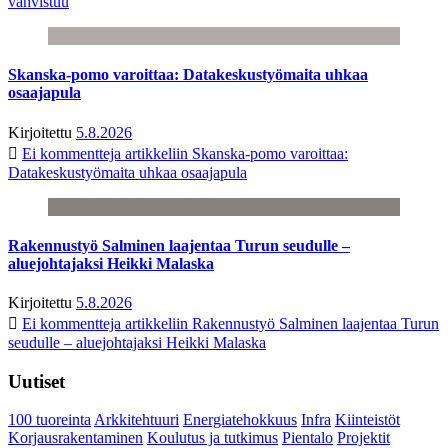
vahvistuu
Skanska-pomo varoittaa: Datakeskustyömaita uhkaa
osaajapula
Kirjoitettu
5.8.2026
Ei kommentteja
artikkeliin Skanska-pomo varoittaa:
Datakeskustyömaita uhkaa osaajapula
Rakennustyö Salminen laajentaa Turun seudulle –
aluejohtajaksi Heikki Malaska
Kirjoitettu
5.8.2026
Ei kommentteja
artikkeliin Rakennustyö Salminen laajentaa Turun
seudulle – aluejohtajaksi Heikki Malaska
Uutiset
100 tuoreinta
Arkkitehtuuri
Energiatehokkuus
Infra
Kiinteistöt
Korjausrakentaminen
Koulutus ja tutkimus
Pientalo
Projektit