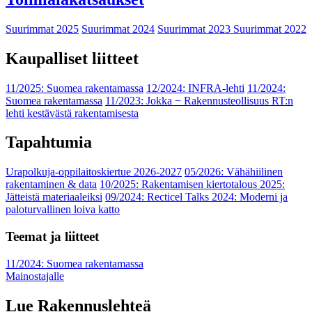
Suurimmat 2025
Suurimmat 2024
Suurimmat 2023
Suurimmat 2022
Kaupalliset liitteet
11/2025: Suomea rakentamassa
12/2024: INFRA-lehti
11/2024:
Suomea rakentamassa
11/2023: Jokka − Rakennusteollisuus RT:n
lehti kestävästä rakentamisesta
Tapahtumia
Urapolkuja-oppilaitoskiertue 2026-2027
05/2026: Vähähiilinen
rakentaminen & data
10/2025: Rakentamisen kiertotalous 2025:
Jätteistä materiaaleiksi
09/2024: Recticel Talks 2024: Moderni ja
paloturvallinen loiva katto
Teemat ja liitteet
11/2024: Suomea rakentamassa
Mainostajalle
Lue Rakennuslehteä