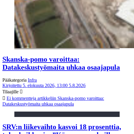
Skanska-pomo varoittaa:
Datakeskustyömaita uhkaa osaajapula
Pääkategoria
Infra
Kirjoitettu 5. elokuuta 2026, 13:00
5.8.2026
Tilaajille
Ei kommentteja
artikkeliin Skanska-pomo varoittaa:
Datakeskustyömaita uhkaa osaajapula
SRV:n liikevaihto kasvoi 18 prosenttia,