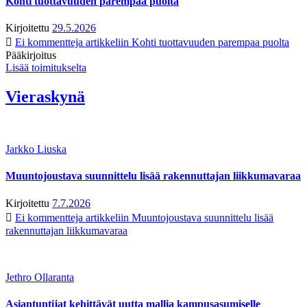
Kohti tuottavuuden parempaa puolta
Kirjoitettu
29.5.2026
Ei kommentteja
artikkeliin Kohti tuottavuuden parempaa puolta
Pääkirjoitus
Lisää toimitukselta
Vieraskynä
Jarkko Liuska
Muuntojoustava suunnittelu lisää rakennuttajan liikkumavaraa
Kirjoitettu
7.7.2026
Ei kommentteja
artikkeliin Muuntojoustava suunnittelu lisää
rakennuttajan liikkumavaraa
Jethro Ollaranta
Asiantuntijat kehittävät uutta mallia kampusasumiselle