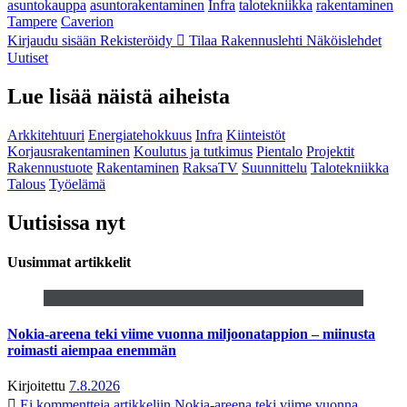
asuntokauppa
asuntorakentaminen
Infra
talotekniikka
rakentaminen
Tampere
Caverion
Kirjaudu sisään
Rekisteröidy
Tilaa Rakennuslehti
Näköislehdet
Uutiset
Lue lisää näistä aiheista
Arkkitehtuuri
Energiatehokkuus
Infra
Kiinteistöt
Korjausrakentaminen
Koulutus ja tutkimus
Pientalo
Projektit
Rakennustuote
Rakentaminen
RaksaTV
Suunnittelu
Talotekniikka
Talous
Työelämä
Uutisissa nyt
Uusimmat artikkelit
Nokia-areena teki viime vuonna miljoonatappion – miinusta
roimasti aiempaa enemmän
Kirjoitettu
7.8.2026
Ei kommentteja
artikkeliin Nokia-areena teki viime vuonna