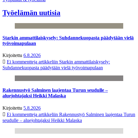
Työelämän uutisia
Starkin ammattilaiskysely: Suhdannekuopasta päädytään vielä
työvoimapulaan
Kirjoitettu
6.8.2026
Ei kommentteja
artikkeliin Starkin ammattilaiskysely:
Suhdannekuopasta päädytään vielä työvoimapulaan
Rakennustyö Salminen laajentaa Turun seudulle –
aluejohtajaksi Heikki Malaska
Kirjoitettu
5.8.2026
Ei kommentteja
artikkeliin Rakennustyö Salminen laajentaa Turun
seudulle – aluejohtajaksi Heikki Malaska