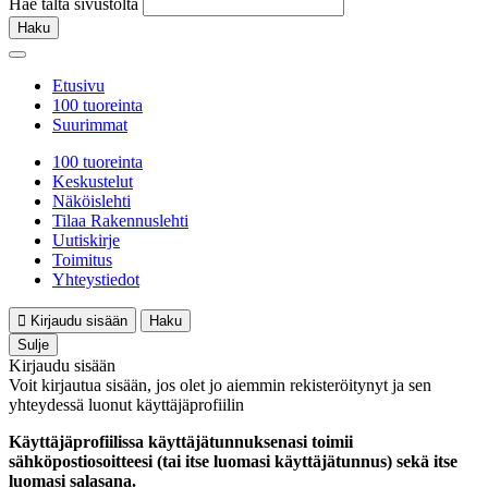
Hae tältä sivustolta
Haku
Etusivu
100 tuoreinta
Suurimmat
100 tuoreinta
Keskustelut
Näköislehti
Tilaa Rakennuslehti
Uutiskirje
Toimitus
Yhteystiedot
Kirjaudu sisään
Haku
Sulje
Kirjaudu sisään
Voit kirjautua sisään, jos olet jo aiemmin rekisteröitynyt ja sen
yhteydessä luonut käyttäjäprofiilin
Käyttäjäprofiilissa käyttäjätunnuksenasi toimii
sähköpostiosoitteesi (tai itse luomasi käyttäjätunnus) sekä itse
luomasi salasana.