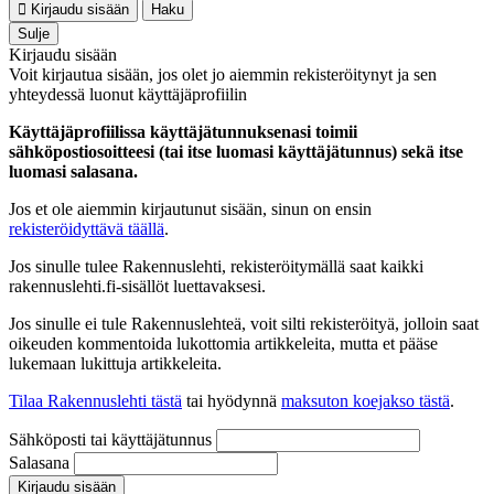
Kirjaudu sisään
Haku
Sulje
Kirjaudu sisään
Voit kirjautua sisään, jos olet jo aiemmin rekisteröitynyt ja sen
yhteydessä luonut käyttäjäprofiilin
Käyttäjäprofiilissa käyttäjätunnuksenasi toimii
sähköpostiosoitteesi (tai itse luomasi käyttäjätunnus) sekä itse
luomasi salasana.
Jos et ole aiemmin kirjautunut sisään, sinun on ensin
rekisteröidyttävä täällä
.
Jos sinulle tulee Rakennuslehti, rekisteröitymällä saat kaikki
rakennuslehti.fi-sisällöt luettavaksesi.
Jos sinulle ei tule Rakennuslehteä, voit silti rekisteröityä, jolloin saat
oikeuden kommentoida lukottomia artikkeleita, mutta et pääse
lukemaan lukittuja artikkeleita.
Tilaa Rakennuslehti tästä
tai hyödynnä
maksuton koejakso tästä
.
Sähköposti tai käyttäjätunnus
Salasana
Kirjaudu sisään