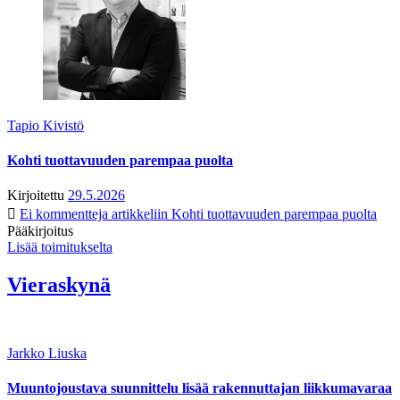
Tapio Kivistö
Kohti tuottavuuden parempaa puolta
Kirjoitettu
29.5.2026
Ei kommentteja
artikkeliin Kohti tuottavuuden parempaa puolta
Pääkirjoitus
Lisää toimitukselta
Vieraskynä
Jarkko Liuska
Muuntojoustava suunnittelu lisää rakennuttajan liikkumavaraa