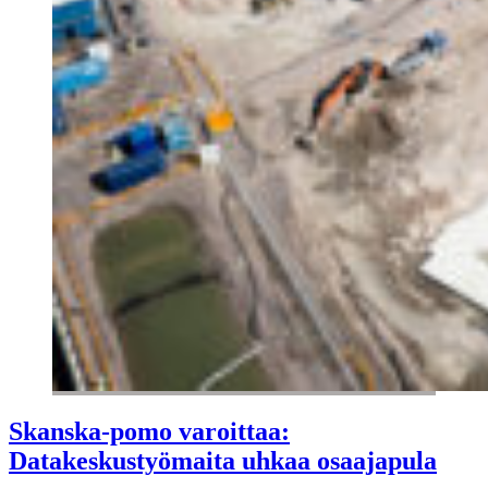
Skanska-pomo varoittaa:
Datakeskustyömaita uhkaa osaajapula