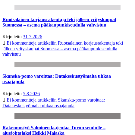
Ruotsalainen korjausrakentaja teki jälleen yrityskaupat
Suomessa – asema pääkaupunkiseudulla vahvistuu
Kirjoitettu
31.7.2026
Ei kommentteja
artikkeliin Ruotsalainen korjausrakentaja teki
jälleen yrityskaupat Suomessa – asema pääkaupunkiseudulla
vahvistuu
Skanska-pomo varoittaa: Datakeskustyömaita uhkaa
osaajapula
Kirjoitettu
5.8.2026
Ei kommentteja
artikkeliin Skanska-pomo varoittaa:
Datakeskustyömaita uhkaa osaajapula
Rakennustyö Salminen laajentaa Turun seudulle –
aluejohtajaksi Heikki Malaska