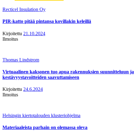
Recticel Insulation Oy
PIR-katto pitää pintansa kovillakin keleillä
Kirjoitettu
21.10.2024
Ilmoitus
Thomas Lindstrom
Virtuaalinen kaksonen tuo apua rakennuksien suunnitteluun ja
kestävyystavoitteiden saavuttamiseen
Kirjoitettu
24.6.2024
Ilmoitus
Helsingin kiertotalouden klusteriohjelma
Materiaaleista parhain on olemassa oleva