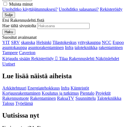
Muista minut
Unohditko käyttäjätunnuksesi?
Unohditko salasanasi?
Rekisteröidy
Sulje
Etsi Rakennuslehti.fistä
Hae tältä sivustolta
Haku
Suositut avainsanat
YIT
SRV
skanska
Helsinki
Tilastokeskus
yrityskauppa
NCC
Espoo
asuntokauppa
asuntorakentaminen
Infra
talotekniikka
rakentaminen
Tampere
Caverion
Kirjaudu sisään
Rekisteröidy
Tilaa Rakennuslehti
Näköislehdet
Uutiset
Lue lisää näistä aiheista
Arkkitehtuuri
Energiatehokkuus
Infra
Kiinteistöt
Korjausrakentaminen
Koulutus ja tutkimus
Pientalo
Projektit
Rakennustuote
Rakentaminen
RaksaTV
Suunnittelu
Talotekniikka
Talous
Työelämä
Uutisissa nyt