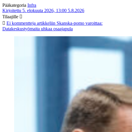
Pääkategoria
Infra
Kirjoitettu 5. elokuuta 2026, 13:00
5.8.2026
Tilaajille
Ei kommentteja
artikkeliin Skanska-pomo varoittaa:
Datakeskustyömaita uhkaa osaajapula