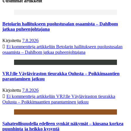
Uusimmat artikkelit
Betolarin hallitukseen puolustusalan osaamista – Dahlbom
jatkaa puheenjohtajana
Kirjoitettu
7.8.2026
Ei kommentteja
artikkeliin Betolarin hallitukseen puolustusalan
osaamista – Dahlbom jatkaa puheenjohtajana
VRJ:lle Väyläviraston tieurakka Oulusta – Poikkimaantien
parantaminen jatkuu
Kirjoitettu
7.8.2026
Ei kommentteja
artikkeliin VRJ:lle Väyläviraston tieurakka
Oulusta – Poikkimaantien parantaminen jatkuu
Sahateollisuudella edelleen synkät näkymät – kiusana korkea
puunhinta ja heikko kysyntä