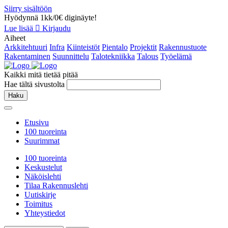
Siirry sisältöön
Hyödynnä 1kk/0€ diginäyte!
Lue lisää
Kirjaudu
Aiheet
Arkkitehtuuri
Infra
Kiinteistöt
Pientalo
Projektit
Rakennustuote
Rakentaminen
Suunnittelu
Talotekniikka
Talous
Työelämä
Kaikki mitä tietää pitää
Hae tältä sivustolta
Haku
Etusivu
100 tuoreinta
Suurimmat
100 tuoreinta
Keskustelut
Näköislehti
Tilaa Rakennuslehti
Uutiskirje
Toimitus
Yhteystiedot