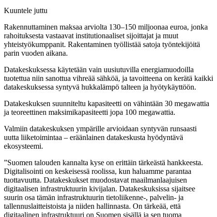
Kuuntele juttu
Rakennuttaminen maksaa arviolta 130–150 miljoonaa euroa, jonka
rahoituksesta vastaavat institutionaaliset sijoittajat ja muut
yhteistyökumppanit. Rakentaminen työllistää satoja työntekijöitä
parin vuoden aikana.
Datakeskuksessa käytetään vain uusiutuvilla energiamuodoilla
tuotettua niin sanottua vihreää sähköä, ja tavoitteena on kerätä kaikki
datakeskuksessa syntyvä hukkalämpö talteen ja hyötykäyttöön.
Datakeskuksen suunniteltu kapasiteetti on vähintään 30 megawattia
ja teoreettinen maksimikapasiteetti jopa 100 megawattia.
Valmiin datakeskuksen ympärille arvioidaan syntyvän runsaasti
uutta liiketoimintaa – eräänlainen datakeskusta hyödyntävä
ekosysteemi.
”Suomen talouden kannalta kyse on erittäin tärkeästä hankkeesta.
Digitalisointi on keskeisessä roolissa, kun haluamme parantaa
tuottavuutta. Datakeskukset muodostavat maailmanlaajuisen
digitaalisen infrastruktuurin kivijalan. Datakeskuksissa sijaitsee
suurin osa tämän infrastruktuurin tietoliikenne-, palvelin- ja
tallennuslaitteistoista ja niiden hallinnasta. On tärkeää, että
digitaalinen infrastruktuuri on Suomen sisällä ja sen tuoma