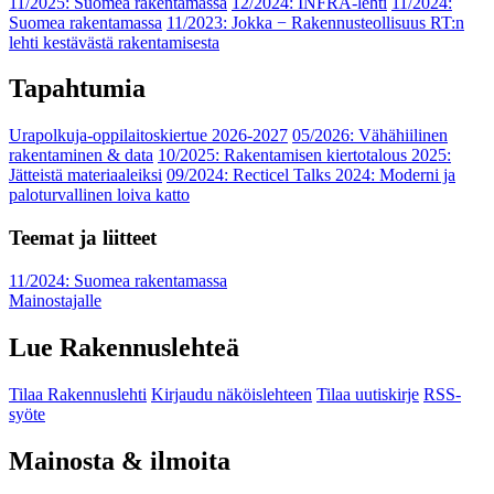
11/2025: Suomea rakentamassa
12/2024: INFRA-lehti
11/2024:
Suomea rakentamassa
11/2023: Jokka − Rakennusteollisuus RT:n
lehti kestävästä rakentamisesta
Tapahtumia
Urapolkuja-oppilaitoskiertue 2026-2027
05/2026: Vähähiilinen
rakentaminen & data
10/2025: Rakentamisen kiertotalous 2025:
Jätteistä materiaaleiksi
09/2024: Recticel Talks 2024: Moderni ja
paloturvallinen loiva katto
Teemat ja liitteet
11/2024: Suomea rakentamassa
Mainostajalle
Lue Rakennuslehteä
Tilaa Rakennuslehti
Kirjaudu näköislehteen
Tilaa uutiskirje
RSS-
syöte
Mainosta & ilmoita