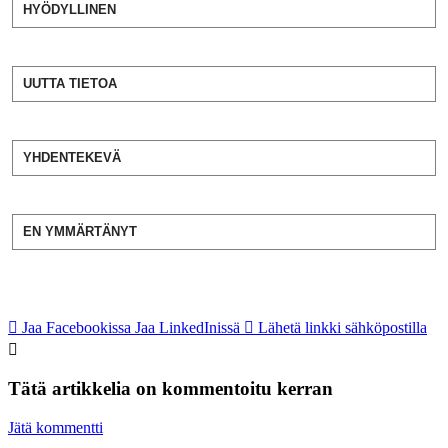
HYÖDYLLINEN
UUTTA TIETOA
YHDENTEKEVÄ
EN YMMÄRTÄNYT
Jaa Facebookissa
Jaa LinkedInissä
Lähetä linkki sähköpostilla
Tätä artikkelia on kommentoitu kerran
Jätä kommentti