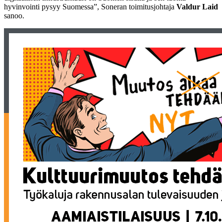
hyvinvointi pysyy Suomessa”, Soneran toimitusjohtaja
Valdur Laid
sanoo.