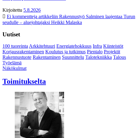
Kirjoitettu
5.8.2026
Ei kommentteja
artikkeliin Rakennustyö Salminen laajentaa Turun
seudulle – aluejohtajaksi Heikki Malaska
Uutiset
100 tuoreinta
Arkkitehtuuri
Energiatehokkuus
Infra
Kiinteistöt
Korjausrakentaminen
Koulutus ja tutkimus
Pientalo
Projektit
Rakennustuote
Rakentaminen
Suunnittelu
Talotekniikka
Talous
Työelämä
Näkökulmat
Toimitukselta