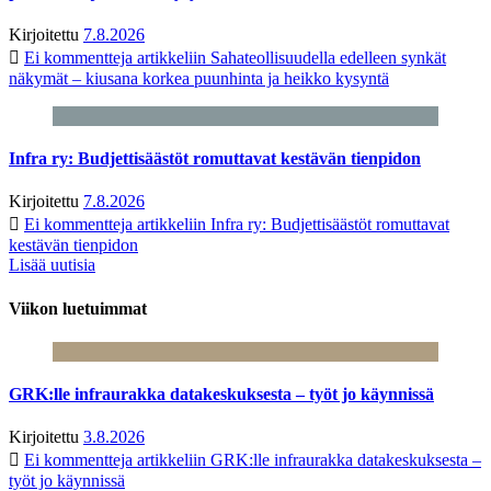
Kirjoitettu
7.8.2026
Ei kommentteja
artikkeliin Sahateollisuudella edelleen synkät
näkymät – kiusana korkea puunhinta ja heikko kysyntä
Infra ry: Budjettisäästöt romuttavat kestävän tienpidon
Kirjoitettu
7.8.2026
Ei kommentteja
artikkeliin Infra ry: Budjettisäästöt romuttavat
kestävän tienpidon
Lisää uutisia
Viikon luetuimmat
GRK:lle infraurakka datakeskuksesta – työt jo käynnissä
Kirjoitettu
3.8.2026
Ei kommentteja
artikkeliin GRK:lle infraurakka datakeskuksesta –
työt jo käynnissä