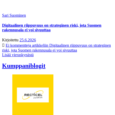
Sari Suominen
Digitaalinen riippuvuus on strateginen riski, jota Suomen
rakennusala ei voi sivuuttaa
Kirjoitettu
25.6.2026
Ei kommentteja
artikkeliin Digitaalinen riippuvuus on strateginen
riski, jota Suomen rakennusala ei voi sivuuttaa
Lisää vieraskynästä
Kumppaniblogit