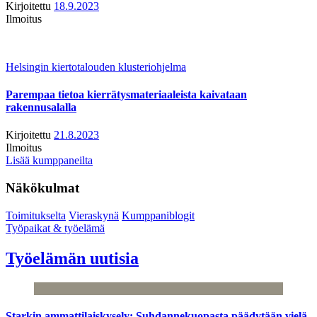
Kirjoitettu
18.9.2023
Ilmoitus
Helsingin kiertotalouden klusteriohjelma
Parempaa tietoa kierrätysmateriaaleista kaivataan
rakennusalalla
Kirjoitettu
21.8.2023
Ilmoitus
Lisää kumppaneilta
Näkökulmat
Toimitukselta
Vieraskynä
Kumppaniblogit
Työpaikat & työelämä
Työelämän uutisia
Starkin ammattilaiskysely: Suhdannekuopasta päädytään vielä