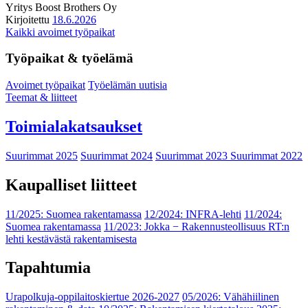
Yritys
Boost Brothers Oy
Kirjoitettu
18.6.2026
Kaikki avoimet työpaikat
Työpaikat & työelämä
Avoimet työpaikat
Työelämän uutisia
Teemat & liitteet
Toimialakatsaukset
Suurimmat 2025
Suurimmat 2024
Suurimmat 2023
Suurimmat 2022
Kaupalliset liitteet
11/2025: Suomea rakentamassa
12/2024: INFRA-lehti
11/2024:
Suomea rakentamassa
11/2023: Jokka − Rakennusteollisuus RT:n
lehti kestävästä rakentamisesta
Tapahtumia
Urapolkuja-oppilaitoskiertue 2026-2027
05/2026: Vähähiilinen