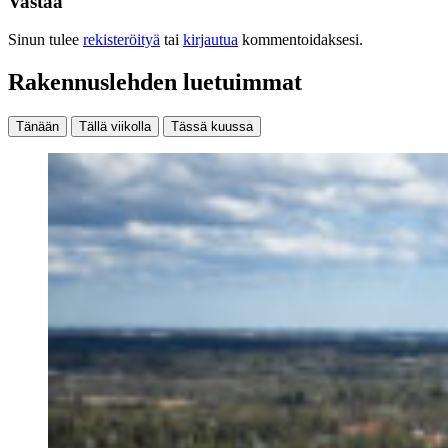
Vastaa
Sinun tulee
rekisteröityä
tai
kirjautua
kommentoidaksesi.
Rakennuslehden luetuimmat
Tänään
Tällä viikolla
Tässä kuussa