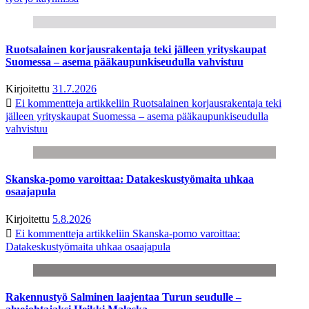
Ruotsalainen korjausrakentaja teki jälleen yrityskaupat
Suomessa – asema pääkaupunkiseudulla vahvistuu
Kirjoitettu
31.7.2026
Ei kommentteja
artikkeliin Ruotsalainen korjausrakentaja teki
jälleen yrityskaupat Suomessa – asema pääkaupunkiseudulla
vahvistuu
Skanska-pomo varoittaa: Datakeskustyömaita uhkaa
osaajapula
Kirjoitettu
5.8.2026
Ei kommentteja
artikkeliin Skanska-pomo varoittaa:
Datakeskustyömaita uhkaa osaajapula
Rakennustyö Salminen laajentaa Turun seudulle –