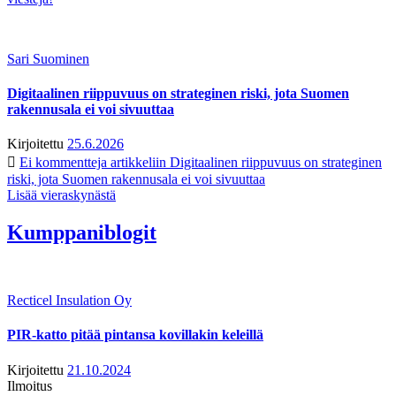
Sari Suominen
Digitaalinen riippuvuus on strateginen riski, jota Suomen
rakennusala ei voi sivuuttaa
Kirjoitettu
25.6.2026
Ei kommentteja
artikkeliin Digitaalinen riippuvuus on strateginen
riski, jota Suomen rakennusala ei voi sivuuttaa
Lisää vieraskynästä
Kumppaniblogit
Recticel Insulation Oy
PIR-katto pitää pintansa kovillakin keleillä
Kirjoitettu
21.10.2024
Ilmoitus