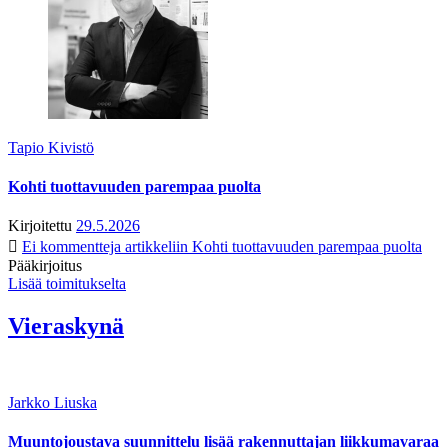
Tapio Kivistö
Kohti tuottavuuden parempaa puolta
Kirjoitettu
29.5.2026
Ei kommentteja
artikkeliin Kohti tuottavuuden parempaa puolta
Pääkirjoitus
Lisää toimitukselta
Vieraskynä
Jarkko Liuska
Muuntojoustava suunnittelu lisää rakennuttajan liikkumavaraa