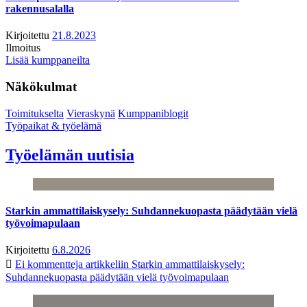
rakennusalalla
Kirjoitettu
21.8.2023
Ilmoitus
Lisää kumppaneilta
Näkökulmat
Toimitukselta
Vieraskynä
Kumppaniblogit
Työpaikat & työelämä
Työelämän uutisia
Starkin ammattilaiskysely: Suhdannekuopasta päädytään vielä
työvoimapulaan
Kirjoitettu
6.8.2026
Ei kommentteja
artikkeliin Starkin ammattilaiskysely:
Suhdannekuopasta päädytään vielä työvoimapulaan