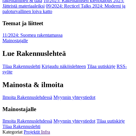
rakentaminen & data
10/2025: Rakentamisen kiertotalous 2025:
Jätteistä materiaaleiksi
09/2024: Recticel Talks 2024: Moderni ja
paloturvallinen loiva katto
Teemat ja liitteet
11/2024: Suomea rakentamassa
Mainostajalle
Lue Rakennuslehteä
Tilaa Rakennuslehti
Kirjaudu näköislehteen
Tilaa uutiskirje
RSS-
syöte
Mainosta & ilmoita
Ilmoita Rakennuslehdessä
Myynnin yhteystiedot
Mainostajalle
Ilmoita Rakennuslehdessä
Myynnin yhteystiedot
Tilaa uutiskirje
Tilaa Rakennuslehti
Kategoriat
Projektit
Infra