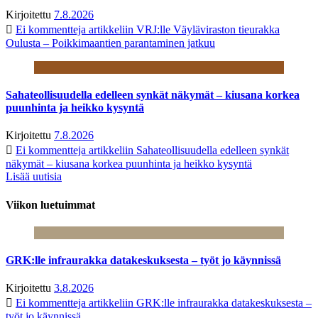
Kirjoitettu
7.8.2026
Ei kommentteja
artikkeliin VRJ:lle Väyläviraston tieurakka
Oulusta – Poikkimaantien parantaminen jatkuu
Sahateollisuudella edelleen synkät näkymät – kiusana korkea
puunhinta ja heikko kysyntä
Kirjoitettu
7.8.2026
Ei kommentteja
artikkeliin Sahateollisuudella edelleen synkät
näkymät – kiusana korkea puunhinta ja heikko kysyntä
Lisää uutisia
Viikon luetuimmat
GRK:lle infraurakka datakeskuksesta – työt jo käynnissä
Kirjoitettu
3.8.2026
Ei kommentteja
artikkeliin GRK:lle infraurakka datakeskuksesta –
työt jo käynnissä