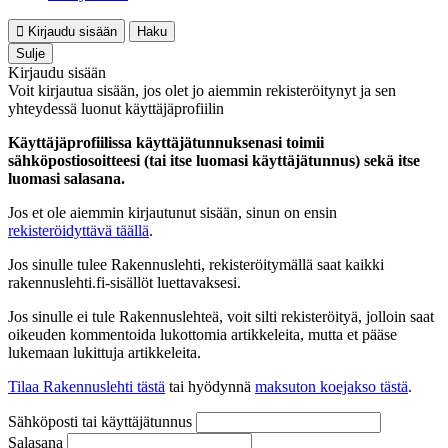
Kirjaudu sisään
Haku
Sulje
Kirjaudu sisään
Voit kirjautua sisään, jos olet jo aiemmin rekisteröitynyt ja sen
yhteydessä luonut käyttäjäprofiilin
Käyttäjäprofiilissa käyttäjätunnuksenasi toimii
sähköpostiosoitteesi (tai itse luomasi käyttäjätunnus) sekä itse
luomasi salasana.
Jos et ole aiemmin kirjautunut sisään, sinun on ensin
rekisteröidyttävä täällä
.
Jos sinulle tulee Rakennuslehti, rekisteröitymällä saat kaikki
rakennuslehti.fi-sisällöt luettavaksesi.
Jos sinulle ei tule Rakennuslehteä, voit silti rekisteröityä, jolloin saat
oikeuden kommentoida lukottomia artikkeleita, mutta et pääse
lukemaan lukittuja artikkeleita.
Tilaa Rakennuslehti tästä
tai hyödynnä
maksuton koejakso tästä
.
Sähköposti tai käyttäjätunnus
Salasana