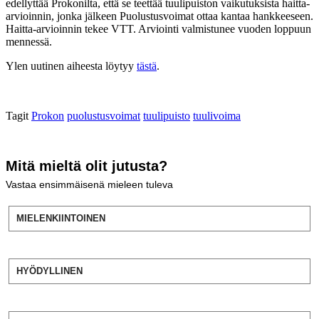
edellyttää Prokonilta, että se teettää tuulipuiston vaikutuksista haitta-
arvioinnin, jonka jälkeen Puolustusvoimat ottaa kantaa hankkeeseen.
Haitta-arvioinnin tekee VTT. Arviointi valmistunee vuoden loppuun
mennessä.
Ylen uutinen aiheesta löytyy
tästä
.
Tagit
Prokon
puolustusvoimat
tuulipuisto
tuulivoima
Mitä mieltä olit jutusta?
Vastaa ensimmäisenä mieleen tuleva
MIELENKIINTOINEN
HYÖDYLLINEN