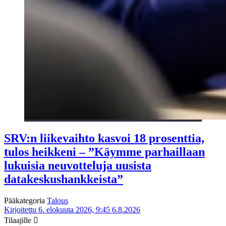
SRV:n liikevaihto kasvoi 18 prosenttia,
tulos heikkeni – ”Käymme parhaillaan
lukuisia neuvotteluja uusista
datakeskushankkeista”
Pääkategoria
Talous
Kirjoitettu 6. elokuuta 2026, 9:45
6.8.2026
Tilaajille