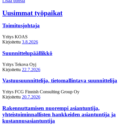
Lisää uutisia
Uusimmat työpaikat
Toimitusjohtaja
Yritys
KOAS
Kirjoitettu
3.8.2026
Suunnittelupäällikkö
Yritys
Tekova Oyj
Kirjoitettu
22.7.2026
Vastuusuunnittelija, tietomallintava suunnittelija
Yritys
FCG Finnish Consulting Group Oy
Kirjoitettu
20.7.2026
Rakennuttamisen nuorempi asiantuntija,
yhteistoiminnallisten hankkeiden asiantuntija ja
kustannusasiantuntija