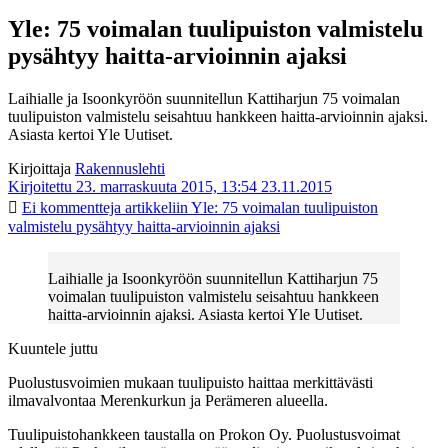
Yle: 75 voimalan tuulipuiston valmistelu
pysähtyy haitta-arvioinnin ajaksi
Laihialle ja Isoonkyröön suunnitellun Kattiharjun 75 voimalan
tuulipuiston valmistelu seisahtuu hankkeen haitta-arvioinnin ajaksi.
Asiasta kertoi Yle Uutiset.
Kirjoittaja
Rakennuslehti
Kirjoitettu 23. marraskuuta 2015, 13:54
23.11.2015
Ei kommentteja
artikkeliin Yle: 75 voimalan tuulipuiston
valmistelu pysähtyy haitta-arvioinnin ajaksi
Laihialle ja Isoonkyröön suunnitellun Kattiharjun 75
voimalan tuulipuiston valmistelu seisahtuu hankkeen
haitta-arvioinnin ajaksi. Asiasta kertoi Yle Uutiset.
Kuuntele juttu
Puolustusvoimien mukaan tuulipuisto haittaa merkittävästi
ilmavalvontaa Merenkurkun ja Perämeren alueella.
Tuulipuistohankkeen taustalla on Prokon Oy. Puolustusvoimat