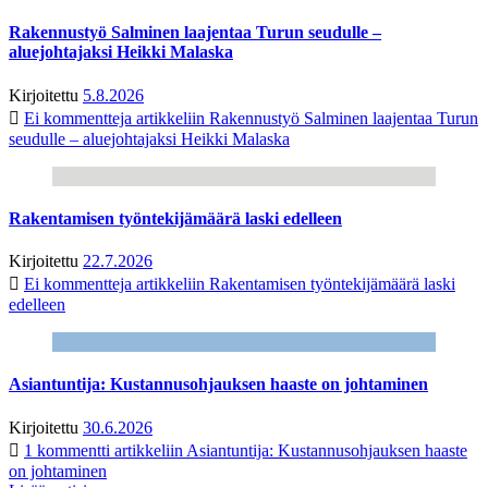
Rakennustyö Salminen laajentaa Turun seudulle –
aluejohtajaksi Heikki Malaska
Kirjoitettu
5.8.2026
Ei kommentteja
artikkeliin Rakennustyö Salminen laajentaa Turun
seudulle – aluejohtajaksi Heikki Malaska
Rakentamisen työntekijämäärä laski edelleen
Kirjoitettu
22.7.2026
Ei kommentteja
artikkeliin Rakentamisen työntekijämäärä laski
edelleen
Asiantuntija: Kustannusohjauksen haaste on johtaminen
Kirjoitettu
30.6.2026
1 kommentti
artikkeliin Asiantuntija: Kustannusohjauksen haaste
on johtaminen