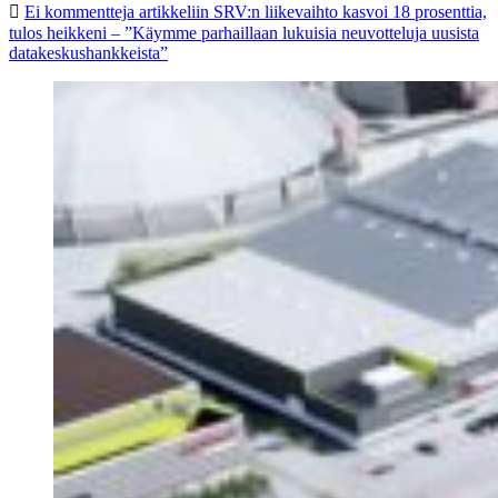
Ei kommentteja
artikkeliin SRV:n liikevaihto kasvoi 18 prosenttia,
tulos heikkeni – ”Käymme parhaillaan lukuisia neuvotteluja uusista
datakeskushankkeista”