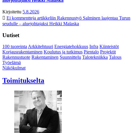
aluejohtajaksi Heikki Malaska
Kirjoitettu
5.8.2026
Ei kommentteja
artikkeliin Rakennustyö Salminen laajentaa Turun
seudulle – aluejohtajaksi Heikki Malaska
Uutiset
100 tuoreinta
Arkkitehtuuri
Energiatehokkuus
Infra
Kiinteistöt
Korjausrakentaminen
Koulutus ja tutkimus
Pientalo
Projektit
Rakennustuote
Rakentaminen
Suunnittelu
Talotekniikka
Talous
Työelämä
Näkökulmat
Toimitukselta