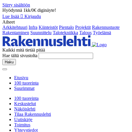
Siirry sisältöön
Hyödynnä 1kk/0€ diginäyte!
Lue lisää
Kirjaudu
Aiheet
Arkkitehtuuri
Infra
Kiinteistöt
Pientalo
Projektit
Rakennustuote
Rakentaminen
Suunnittelu
Talotekniikka
Talous
Työelämä
Kaikki mitä tietää pitää
Hae tältä sivustolta
Haku
Etusivu
100 tuoreinta
Suurimmat
100 tuoreinta
Keskustelut
Näköislehti
Tilaa Rakennuslehti
Uutiskirje
Toimitus
Yhteystiedot