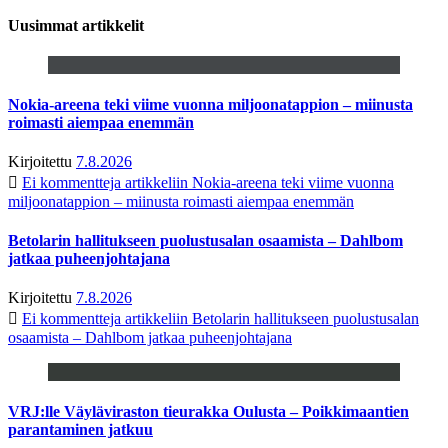
Uusimmat artikkelit
Nokia-areena teki viime vuonna miljoonatappion – miinusta
roimasti aiempaa enemmän
Kirjoitettu
7.8.2026
Ei kommentteja
artikkeliin Nokia-areena teki viime vuonna
miljoonatappion – miinusta roimasti aiempaa enemmän
Betolarin hallitukseen puolustusalan osaamista – Dahlbom
jatkaa puheenjohtajana
Kirjoitettu
7.8.2026
Ei kommentteja
artikkeliin Betolarin hallitukseen puolustusalan
osaamista – Dahlbom jatkaa puheenjohtajana
VRJ:lle Väyläviraston tieurakka Oulusta – Poikkimaantien
parantaminen jatkuu