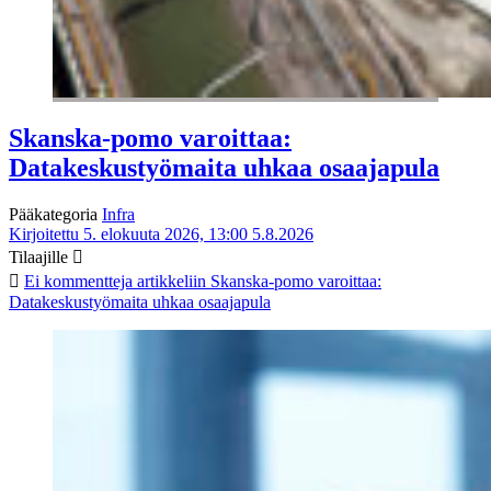
Skanska-pomo varoittaa:
Datakeskustyömaita uhkaa osaajapula
Pääkategoria
Infra
Kirjoitettu 5. elokuuta 2026, 13:00
5.8.2026
Tilaajille
Ei kommentteja
artikkeliin Skanska-pomo varoittaa:
Datakeskustyömaita uhkaa osaajapula