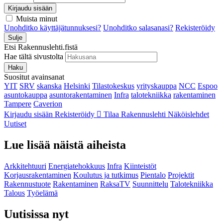
Kirjaudu sisään
Muista minut
Unohditko käyttäjätunnuksesi?
Unohditko salasanasi?
Rekisteröidy
Sulje
Etsi Rakennuslehti.fistä
Hae tältä sivustolta
Haku
Suositut avainsanat
YIT
SRV
skanska
Helsinki
Tilastokeskus
yrityskauppa
NCC
Espoo
asuntokauppa
asuntorakentaminen
Infra
talotekniikka
rakentaminen
Tampere
Caverion
Kirjaudu sisään
Rekisteröidy
Tilaa Rakennuslehti
Näköislehdet
Uutiset
Lue lisää näistä aiheista
Arkkitehtuuri
Energiatehokkuus
Infra
Kiinteistöt
Korjausrakentaminen
Koulutus ja tutkimus
Pientalo
Projektit
Rakennustuote
Rakentaminen
RaksaTV
Suunnittelu
Talotekniikka
Talous
Työelämä
Uutisissa nyt