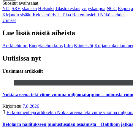
Suositut avainsanat
YIT
SRV
skanska
Helsinki
Tilastokeskus
yrityskauppa
NCC
Espoo
Kirjaudu sisään
Rekisteröidy
Tilaa Rakennuslehti
Näköislehdet
Uutiset
Lue lisää näistä aiheista
Arkkitehtuuri
Energiatehokkuus
Infra
Kiinteistöt
Korjausrakentamine
Uutisissa nyt
Uusimmat artikkelit
Nokia-areena teki viime vuonna miljoonatappion – miinusta ro
Kirjoitettu
7.8.2026
Ei kommentteja
artikkeliin Nokia-areena teki viime vuonna miljoo
Betolarin hallitukseen puolustusalan osaamista – Dahlbom jatk