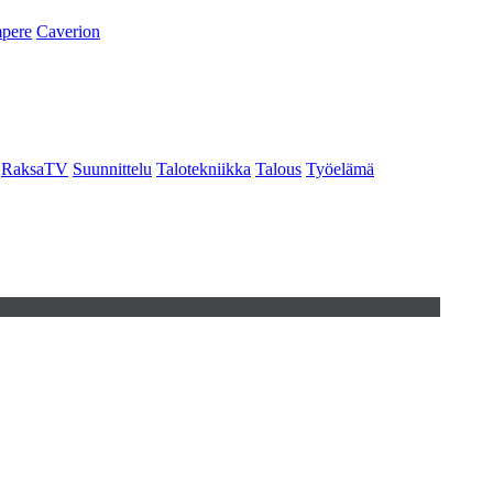
pere
Caverion
RaksaTV
Suunnittelu
Talotekniikka
Talous
Työelämä