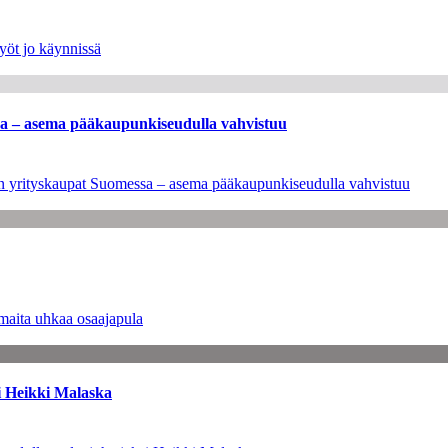
yöt jo käynnissä
ssa – asema pääkaupunkiseudulla vahvistuu
leen yrityskaupat Suomessa – asema pääkaupunkiseudulla vahvistuu
maita uhkaa osaajapula
i Heikki Malaska