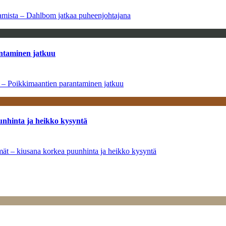
saamista – Dahlbom jatkaa puheenjohtajana
antaminen jatkuu
a – Poikkimaantien parantaminen jatkuu
unhinta ja heikko kysyntä
ymät – kiusana korkea puunhinta ja heikko kysyntä