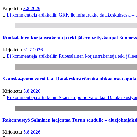
Kirjoitettu
3.8.2026
Ei kommentteja
artikkeliin GRK:lle infraurakka datakeskuksesta – t
Ruotsalainen korjausrakentaja teki jälleen yrityskaupat Suome
Kirjoitettu
31.7.2026
Ei kommentteja
artikkeliin Ruotsalainen korjausrakentaja teki jäl
Skanska-pomo varoittaa: Datakeskustyömaita uhkaa osaajapula
Kirjoitettu
5.8.2026
Ei kommentteja
artikkeliin Skanska-pomo varoittaa: Datakeskustyö
Rakennustyö Salminen laajentaa Turun seudulle – aluejohtajaks
Kirjoitettu
5.8.2026