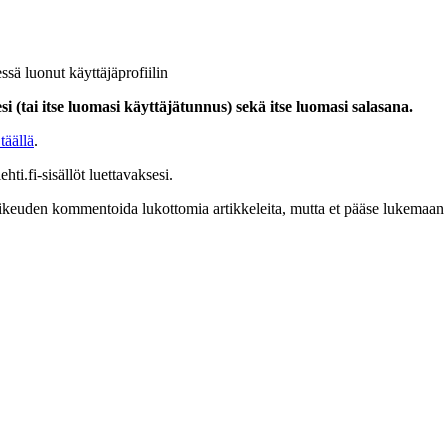
ssä luonut käyttäjäprofiilin
i (tai itse luomasi käyttäjätunnus) sekä itse luomasi salasana.
täällä
.
hti.fi-sisällöt luettavaksesi.
at oikeuden kommentoida lukottomia artikkeleita, mutta et pääse lukemaan l