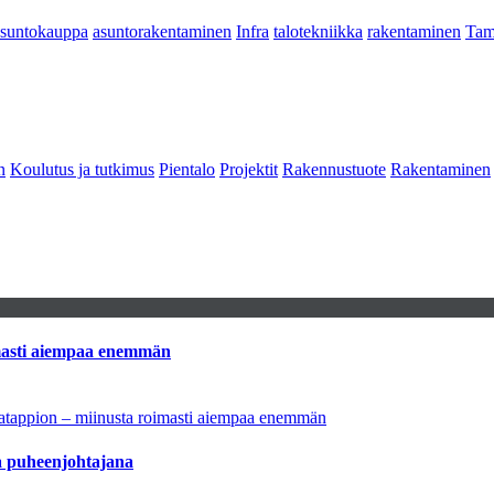
asuntokauppa
asuntorakentaminen
Infra
talotekniikka
rakentaminen
Tam
n
Koulutus ja tutkimus
Pientalo
Projektit
Rakennustuote
Rakentaminen
imasti aiempaa enemmän
natappion – miinusta roimasti aiempaa enemmän
aa puheenjohtajana