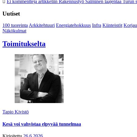
Ei kommentteja
artikkeliin Rakennustyö Salminen laajentaa Turun s
Uutiset
100 tuoreinta
Arkkitehtuuri
Energiatehokkuus
Infra
Kiinteistöt
Korjau
Näkökulmat
Toimitukselta
Tapio Kivistö
Kesä voi vahvistaa elpyvää tunnelmaa
Kirjoitettu
26.6.2026