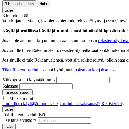
Kirjaudu sisään
Haku
Sulje
Kirjaudu sisään
Voit kirjautua sisään, jos olet jo aiemmin rekisteröitynyt ja sen yhteyde
Käyttäjäprofiilissa käyttäjätunnuksenasi toimii sähköpostiosoittees
Jos et ole aiemmin kirjautunut sisään, sinun on ensin
rekisteröidyttävä 
Jos sinulle tulee Rakennuslehti, rekisteröitymällä saat kaikki rakennusle
Jos sinulle ei tule Rakennuslehteä, voit silti rekisteröityä, jolloin sa
Tilaa Rakennuslehti tästä
tai hyödynnä
maksuton koejakso tästä
.
Sähköposti tai käyttäjätunnus
Salasana
Kirjaudu sisään
Muista minut
Unohditko käyttäjätunnuksesi?
Unohditko salasanasi?
Rekisteröidy
Sulje
Etsi Rakennuslehti.fistä
Hae tältä sivustolta
Haku