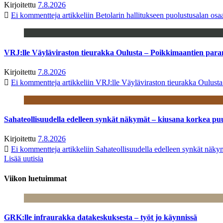
Kirjoitettu
7.8.2026
Ei kommentteja
artikkeliin Betolarin hallitukseen puolustusalan o
VRJ:lle Väyläviraston tieurakka Oulusta – Poikkimaantien par
Kirjoitettu
7.8.2026
Ei kommentteja
artikkeliin VRJ:lle Väyläviraston tieurakka Oulust
Sahateollisuudella edelleen synkät näkymät – kiusana korkea pu
Kirjoitettu
7.8.2026
Ei kommentteja
artikkeliin Sahateollisuudella edelleen synkät näk
Lisää uutisia
Viikon luetuimmat
GRK:lle infraurakka datakeskuksesta – työt jo käynnissä