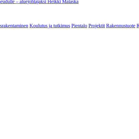
eudulle – aluejohtajaksi Heikki Malaska
srakentaminen
Koulutus ja tutkimus
Pientalo
Projektit
Rakennustuote
R