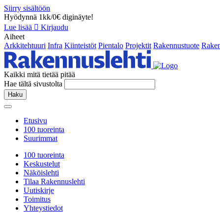
Siirry sisältöön
Hyödynnä 1kk/0€ diginäyte!
Lue lisää
Kirjaudu
Aiheet
Arkkitehtuuri
Infra
Kiinteistöt
Pientalo
Projektit
Rakennustuote
Raken
Kaikki mitä tietää pitää
Hae tältä sivustolta
Haku
Etusivu
100 tuoreinta
Suurimmat
100 tuoreinta
Keskustelut
Näköislehti
Tilaa Rakennuslehti
Uutiskirje
Toimitus
Yhteystiedot