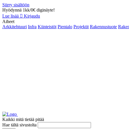
Siirry sisältöön
Hyödynnä 1kk/0€ diginäyte!
Lue lisää
Kirjaudu
Aiheet
Arkkitehtuuri
Infra
Kiinteistöt
Pientalo
Projektit
Rakennustuote
Raken
Kaikki mitä tietää pitää
Hae tältä sivustolta