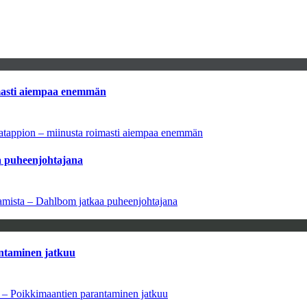
imasti aiempaa enemmän
natappion – miinusta roimasti aiempaa enemmän
aa puheenjohtajana
saamista – Dahlbom jatkaa puheenjohtajana
antaminen jatkuu
a – Poikkimaantien parantaminen jatkuu