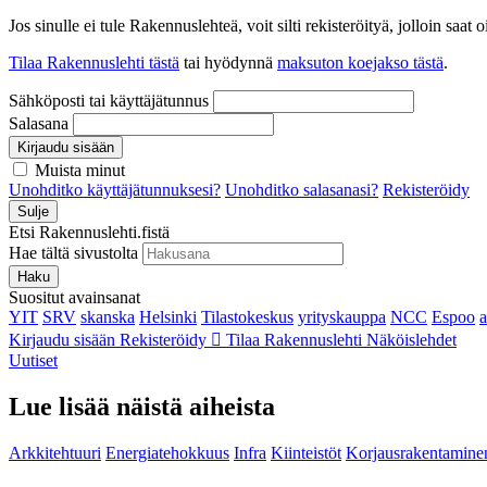
Jos sinulle ei tule Rakennuslehteä, voit silti rekisteröityä, jolloin sa
Tilaa Rakennuslehti tästä
tai hyödynnä
maksuton koejakso tästä
.
Sähköposti tai käyttäjätunnus
Salasana
Kirjaudu sisään
Muista minut
Unohditko käyttäjätunnuksesi?
Unohditko salasanasi?
Rekisteröidy
Sulje
Etsi Rakennuslehti.fistä
Hae tältä sivustolta
Haku
Suositut avainsanat
YIT
SRV
skanska
Helsinki
Tilastokeskus
yrityskauppa
NCC
Espoo
Kirjaudu sisään
Rekisteröidy
Tilaa Rakennuslehti
Näköislehdet
Uutiset
Lue lisää näistä aiheista
Arkkitehtuuri
Energiatehokkuus
Infra
Kiinteistöt
Korjausrakentamine