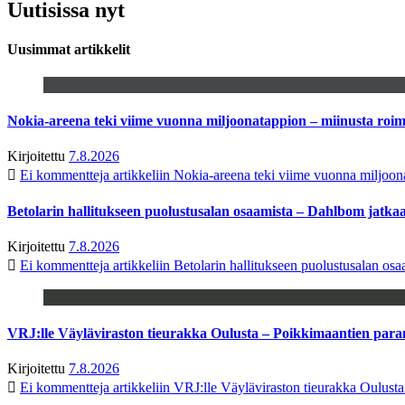
Uutisissa nyt
Uusimmat artikkelit
Nokia-areena teki viime vuonna miljoonatappion – miinusta ro
Kirjoitettu
7.8.2026
Ei kommentteja
artikkeliin Nokia-areena teki viime vuonna miljoo
Betolarin hallitukseen puolustusalan osaamista – Dahlbom jatk
Kirjoitettu
7.8.2026
Ei kommentteja
artikkeliin Betolarin hallitukseen puolustusalan o
VRJ:lle Väyläviraston tieurakka Oulusta – Poikkimaantien par
Kirjoitettu
7.8.2026
Ei kommentteja
artikkeliin VRJ:lle Väyläviraston tieurakka Oulust