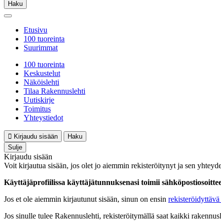
Haku
Etusivu
100 tuoreinta
Suurimmat
100 tuoreinta
Keskustelut
Näköislehti
Tilaa Rakennuslehti
Uutiskirje
Toimitus
Yhteystiedot
Kirjaudu sisään
Haku
Sulje
Kirjaudu sisään
Voit kirjautua sisään, jos olet jo aiemmin rekisteröitynyt ja sen yhteyde
Käyttäjäprofiilissa käyttäjätunnuksenasi toimii sähköpostiosoittees
Jos et ole aiemmin kirjautunut sisään, sinun on ensin
rekisteröidyttävä 
Jos sinulle tulee Rakennuslehti, rekisteröitymällä saat kaikki rakennusle