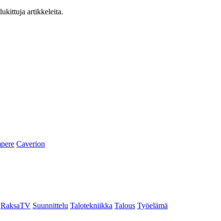
ukittuja artikkeleita.
pere
Caverion
RaksaTV
Suunnittelu
Talotekniikka
Talous
Työelämä