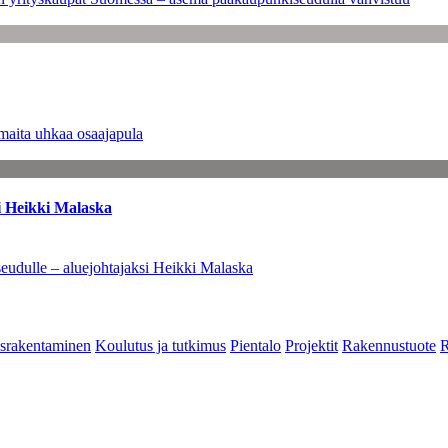
maita uhkaa osaajapula
i Heikki Malaska
eudulle – aluejohtajaksi Heikki Malaska
srakentaminen
Koulutus ja tutkimus
Pientalo
Projektit
Rakennustuote
R