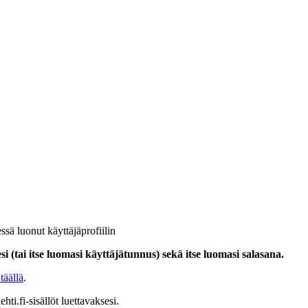
ssä luonut käyttäjäprofiilin
i (tai itse luomasi käyttäjätunnus) sekä itse luomasi salasana.
täällä
.
hti.fi-sisällöt luettavaksesi.