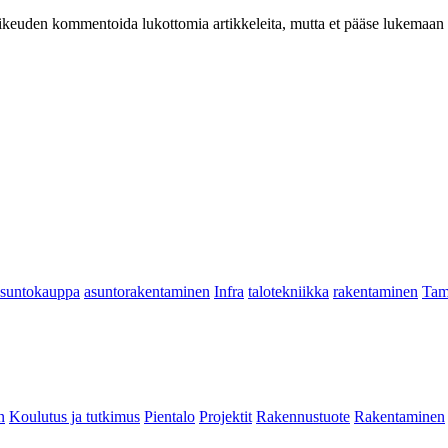
at oikeuden kommentoida lukottomia artikkeleita, mutta et pääse lukemaan l
asuntokauppa
asuntorakentaminen
Infra
talotekniikka
rakentaminen
Tam
n
Koulutus ja tutkimus
Pientalo
Projektit
Rakennustuote
Rakentaminen