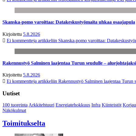
Skanska-pomo varoittaa: Datakeskustyömaita uhkaa osaajapula
Kirjoitettu
5.8.2026
Ei kommentteja
artikkeliin Skanska-pomo varoittaa: Datakeskustyö
Rakennustyö Salminen laajentaa Turun seudulle – aluejohtajaks
Kirjoitettu
5.8.2026
Ei kommentteja
artikkeliin Rakennustyö Salminen laajentaa Turun s
Uutiset
100 tuoreinta
Arkkitehtuuri
Energiatehokkuus
Infra
Kiinteistöt
Korjau
Näkökulmat
Toimitukselta