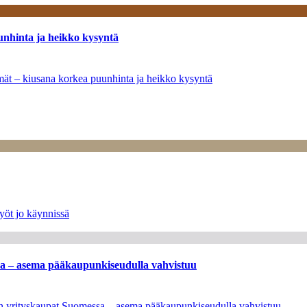
unhinta ja heikko kysyntä
ymät – kiusana korkea puunhinta ja heikko kysyntä
yöt jo käynnissä
ssa – asema pääkaupunkiseudulla vahvistuu
leen yrityskaupat Suomessa – asema pääkaupunkiseudulla vahvistuu