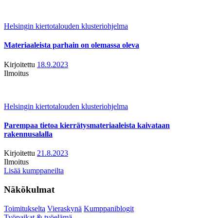
Helsingin kiertotalouden klusteriohjelma
Materiaaleista parhain on olemassa oleva
Kirjoitettu
18.9.2023
Ilmoitus
Helsingin kiertotalouden klusteriohjelma
Parempaa tietoa kierrätysmateriaaleista kaivataan
rakennusalalla
Kirjoitettu
21.8.2023
Ilmoitus
Lisää kumppaneilta
Näkökulmat
Toimitukselta
Vieraskynä
Kumppaniblogit
Työpaikat & työelämä