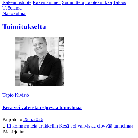
Rakennustuote
Rakentaminen
Suunnittelu
Talotekniikka
Talous
Työelämä
Näkökulmat
Toimitukselta
Tapio Kivistö
Kesä voi vahvistaa elpyvää tunnelmaa
Kirjoitettu
26.6.2026
Ei kommentteja
artikkeliin Kesä voi vahvistaa elpyvää tunnelmaa
Pääkirjoitus