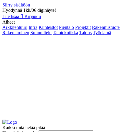
Siirry sisältöön
Hyödynnä 1kk/0€ diginäyte!
Lue lisää
Kirjaudu
Aiheet
Arkkitehtuuri
Infra
Kiinteistöt
Pientalo
Projektit
Rakennustuote
Rakentaminen
Suunnittelu
Talotekniikka
Talous
Työelämä
Kaikki mitä tietää pitää