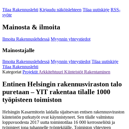
Tilaa Rakennuslehti
Kirjaudu näköislehteen
Tilaa uutiskirje
RSS-
syöte
Mainosta & ilmoita
Ilmoita Rakennuslehdessä
Myynnin yhteystiedot
Mainostajalle
Ilmoita Rakennuslehdessä
Myynnin yhteystiedot
Tilaa uutiskirje
Tilaa Rakennuslehti
Kategoriat
Projektit
Arkkitehtuuri
Kiinteistöt
Rakentaminen
Entinen Helsingin rakennusviraston talo
puretaan – YIT rakentaa tilalle 1000
työpisteen toimiston
Helsingin Kasarmitorin laidalla sijaitsevan entisen rakennusviraston
kiinteistön purkutyöt ovat käynnistyneet. Sen tilalle valmistuu
loppuvuodesta 2017 uutta toimistotilaa 16 000 kerrosneliötä ja
työpisteet jopa tuhannelle työntekijälle. Toimiston yhteyteen