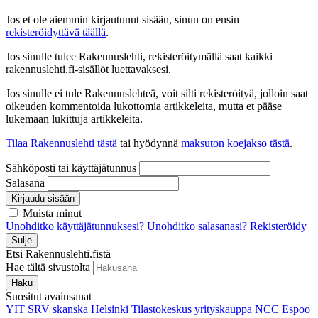
Jos et ole aiemmin kirjautunut sisään, sinun on ensin
rekisteröidyttävä täällä
.
Jos sinulle tulee Rakennuslehti, rekisteröitymällä saat kaikki
rakennuslehti.fi-sisällöt luettavaksesi.
Jos sinulle ei tule Rakennuslehteä, voit silti rekisteröityä, jolloin saat
oikeuden kommentoida lukottomia artikkeleita, mutta et pääse
lukemaan lukittuja artikkeleita.
Tilaa Rakennuslehti tästä
tai hyödynnä
maksuton koejakso tästä
.
Sähköposti tai käyttäjätunnus
Salasana
Kirjaudu sisään
Muista minut
Unohditko käyttäjätunnuksesi?
Unohditko salasanasi?
Rekisteröidy
Sulje
Etsi Rakennuslehti.fistä
Hae tältä sivustolta
Haku
Suositut avainsanat
YIT
SRV
skanska
Helsinki
Tilastokeskus
yrityskauppa
NCC
Espoo