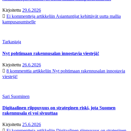
Kirjoitettu
29.6.2026
Ei kommentteja
artikkeliin Asiantuntijat kehittävät uutta mallia
kampusasumiselle
Tarkastaja
Nyt pohtimaan rakennusalan innostavia viestejä!
Kirjoitettu
26.6.2026
8 kommenttia
artikkeliin Nyt pohtimaan rakennusalan innostavia
viestejä!
Sari Suominen
Digitaalinen riippuvuus on strateginen riski, jota Suomen
rakennusala ei voi sivuuttaa
Kirjoitettu
25.6.2026
Ei kommentteja
artikkeliin Digitaalinen riippuvuus on strateginen