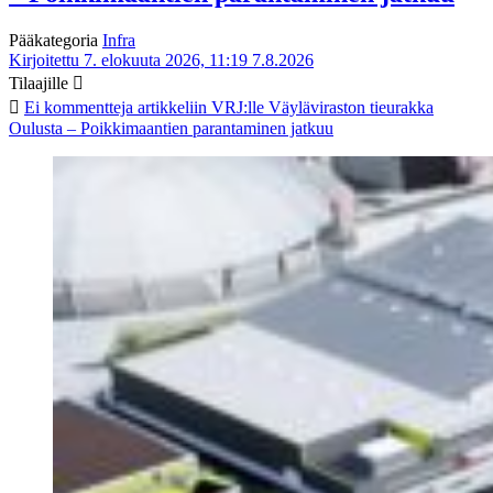
Pääkategoria
Infra
Kirjoitettu 7. elokuuta 2026, 11:19
7.8.2026
Tilaajille
Ei kommentteja
artikkeliin VRJ:lle Väyläviraston tieurakka
Oulusta – Poikkimaantien parantaminen jatkuu