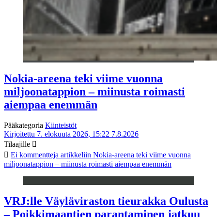
Nokia-areena teki viime vuonna
miljoonatappion – miinusta roimasti
aiempaa enemmän
Pääkategoria
Kiinteistöt
Kirjoitettu 7. elokuuta 2026, 15:22
7.8.2026
Tilaajille
Ei kommentteja
artikkeliin Nokia-areena teki viime vuonna
miljoonatappion – miinusta roimasti aiempaa enemmän
VRJ:lle Väyläviraston tieurakka Oulusta
– Poikkimaantien parantaminen jatkuu