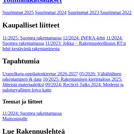
Suurimmat 2025
Suurimmat 2024
Suurimmat 2023
Suurimmat 2022
Kaupalliset liitteet
11/2025: Suomea rakentamassa
12/2024: INFRA-lehti
11/2024:
Suomea rakentamassa
11/2023: Jokka − Rakennusteollisuus RT:n
lehti kestävästä rakentamisesta
Tapahtumia
Urapolkuja-oppilaitoskiertue 2026-2027
05/2026: Vähähiilinen
rakentaminen & data
10/2025: Rakentamisen kiertotalous 2025:
Jätteistä materiaaleiksi
09/2024: Recticel Talks 2024: Moderni ja
paloturvallinen loiva katto
Teemat ja liitteet
11/2024: Suomea rakentamassa
Mainostajalle
Lue Rakennuslehteä