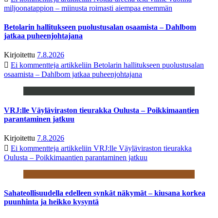
miljoonatappion – miinusta roimasti aiempaa enemmän
Betolarin hallitukseen puolustusalan osaamista – Dahlbom
jatkaa puheenjohtajana
Kirjoitettu
7.8.2026
Ei kommentteja
artikkeliin Betolarin hallitukseen puolustusalan
osaamista – Dahlbom jatkaa puheenjohtajana
VRJ:lle Väyläviraston tieurakka Oulusta – Poikkimaantien
parantaminen jatkuu
Kirjoitettu
7.8.2026
Ei kommentteja
artikkeliin VRJ:lle Väyläviraston tieurakka
Oulusta – Poikkimaantien parantaminen jatkuu
Sahateollisuudella edelleen synkät näkymät – kiusana korkea
puunhinta ja heikko kysyntä