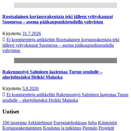
Ruotsalainen korjausrakentaja teki jälleen yrityskaupat
Suomessa – asema pääkaupunkiseudulla vahvistuu
Kirjoitettu
31.7.2026
Ei kommentteja
artikkeliin Ruotsalainen korjausrakentaja teki
jälleen yrityskaupat Suomessa – asema pääkaupunkiseudulla
vahvistuu
Rakennustyö Salminen laajentaa Turun seudulle –
aluejohtajaksi Heikki Malaska
Kirjoitettu
5.8.2026
Ei kommentteja
artikkeliin Rakennustyö Salminen laajentaa Turun
seudulle – aluejohtajaksi Heikki Malaska
Uutiset
100 tuoreinta
Arkkitehtuuri
Energiatehokkuus
Infra
Kiinteistöt
Korjausrakentaminen
Koulutus ja tutkimus
Pientalo
Projektit