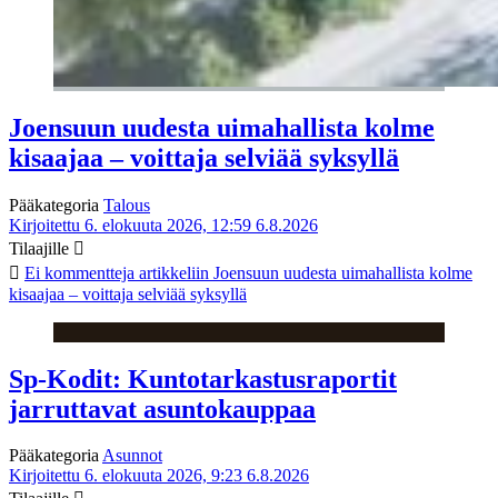
Joensuun uudesta uimahallista kolme
kisaajaa – voittaja selviää syksyllä
Pääkategoria
Talous
Kirjoitettu 6. elokuuta 2026, 12:59
6.8.2026
Tilaajille
Ei kommentteja
artikkeliin Joensuun uudesta uimahallista kolme
kisaajaa – voittaja selviää syksyllä
Sp-Kodit: Kuntotarkastusraportit
jarruttavat asuntokauppaa
Pääkategoria
Asunnot
Kirjoitettu 6. elokuuta 2026, 9:23
6.8.2026