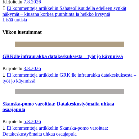
Kirjoitettu
7.8.2026
Ei kommentteja
artikkeliin Sahateollisuudella edelleen synkät
näkymät – kiusana korkea puunhinta ja heikko kysyntä
Lisää uutisia
Viikon luetuimmat
GRK:lle infraurakka datakeskuksesta – työt jo käynnissä
Kirjoitettu
3.8.2026
Ei kommentteja
artikkeliin GRK:lle infraurakka datakeskuksesta –
työt jo käynnissä
Skanska-pomo varoittaa: Datakeskustyömaita uhkaa
osaajapula
Kirjoitettu
5.8.2026
Ei kommentteja
artikkeliin Skanska-pomo varoittaa:
Datakeskustyömaita uhkaa osaajapula