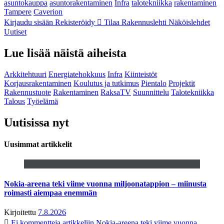
asuntokauppa
asuntorakentaminen
Infra
talotekniikka
rakentaminen
Tampere
Caverion
Kirjaudu sisään
Rekisteröidy
Tilaa Rakennuslehti
Näköislehdet
Uutiset
Lue lisää näistä aiheista
Arkkitehtuuri
Energiatehokkuus
Infra
Kiinteistöt
Korjausrakentaminen
Koulutus ja tutkimus
Pientalo
Projektit
Rakennustuote
Rakentaminen
RaksaTV
Suunnittelu
Talotekniikka
Talous
Työelämä
Uutisissa nyt
Uusimmat artikkelit
Nokia-areena teki viime vuonna miljoonatappion – miinusta
roimasti aiempaa enemmän
Kirjoitettu
7.8.2026
Ei kommentteja
artikkeliin Nokia-areena teki viime vuonna