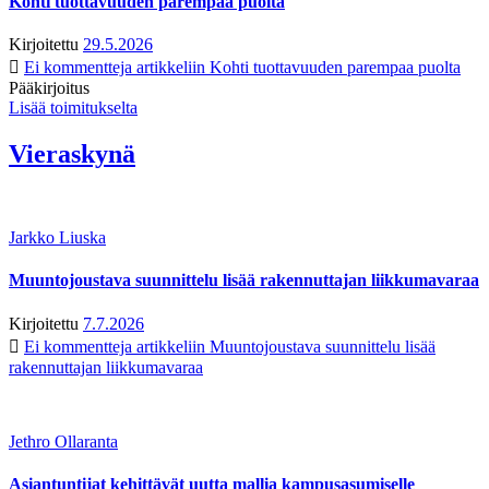
Kohti tuottavuuden parempaa puolta
Kirjoitettu
29.5.2026
Ei kommentteja
artikkeliin Kohti tuottavuuden parempaa puolta
Pääkirjoitus
Lisää toimitukselta
Vieraskynä
Jarkko Liuska
Muuntojoustava suunnittelu lisää rakennuttajan liikkumavaraa
Kirjoitettu
7.7.2026
Ei kommentteja
artikkeliin Muuntojoustava suunnittelu lisää
rakennuttajan liikkumavaraa
Jethro Ollaranta
Asiantuntijat kehittävät uutta mallia kampusasumiselle