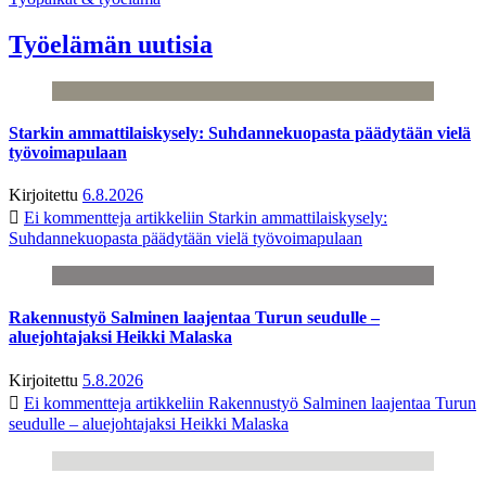
Työelämän uutisia
Starkin ammattilaiskysely: Suhdannekuopasta päädytään vielä
työvoimapulaan
Kirjoitettu
6.8.2026
Ei kommentteja
artikkeliin Starkin ammattilaiskysely:
Suhdannekuopasta päädytään vielä työvoimapulaan
Rakennustyö Salminen laajentaa Turun seudulle –
aluejohtajaksi Heikki Malaska
Kirjoitettu
5.8.2026
Ei kommentteja
artikkeliin Rakennustyö Salminen laajentaa Turun
seudulle – aluejohtajaksi Heikki Malaska