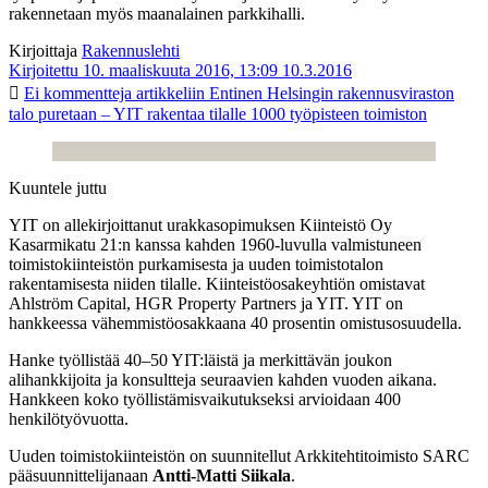
rakennetaan myös maanalainen parkkihalli.
Kirjoittaja
Rakennuslehti
Kirjoitettu 10. maaliskuuta 2016, 13:09
10.3.2016
Ei kommentteja
artikkeliin Entinen Helsingin rakennusviraston
talo puretaan – YIT rakentaa tilalle 1000 työpisteen toimiston
Kuuntele juttu
YIT on allekirjoittanut urakkasopimuksen Kiinteistö Oy
Kasarmikatu 21:n kanssa kahden 1960-luvulla valmistuneen
toimistokiinteistön purkamisesta ja uuden toimistotalon
rakentamisesta niiden tilalle. Kiinteistöosakeyhtiön omistavat
Ahlström Capital, HGR Property Partners ja YIT. YIT on
hankkeessa vähemmistöosakkaana 40 prosentin omistusosuudella.
Hanke työllistää 40–50 YIT:läistä ja merkittävän joukon
alihankkijoita ja konsultteja seuraavien kahden vuoden aikana.
Hankkeen koko työllistämisvaikutukseksi arvioidaan 400
henkilötyövuotta.
Uuden toimistokiinteistön on suunnitellut Arkkitehtitoimisto SARC
pääsuunnittelijanaan
Antti-Matti Siikala
.