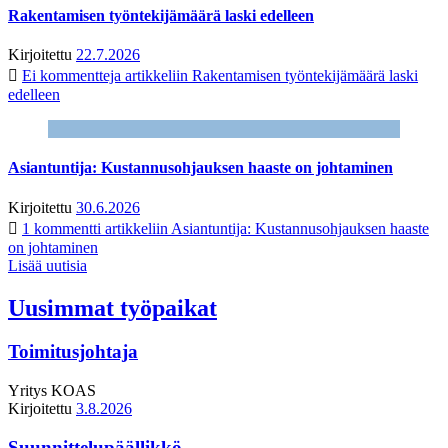
Rakentamisen työntekijämäärä laski edelleen
Kirjoitettu
22.7.2026
Ei kommentteja
artikkeliin Rakentamisen työntekijämäärä laski
edelleen
Asiantuntija: Kustannusohjauksen haaste on johtaminen
Kirjoitettu
30.6.2026
1 kommentti
artikkeliin Asiantuntija: Kustannusohjauksen haaste
on johtaminen
Lisää uutisia
Uusimmat työpaikat
Toimitusjohtaja
Yritys
KOAS
Kirjoitettu
3.8.2026
Suunnittelupäällikkö