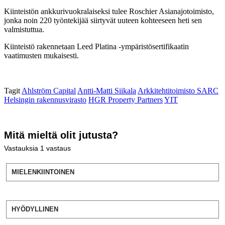
Kiinteistön ankkurivuokralaiseksi tulee Roschier Asianajotoimisto,
jonka noin 220 työntekijää siirtyvät uuteen kohteeseen heti sen
valmistuttua.
Kiinteistö rakennetaan Leed Platina -ympäristösertifikaatin
vaatimusten mukaisesti.
Tagit
Ahlström Capital
Antti-Matti Siikala
Arkkitehtitoimisto SARC
Helsingin rakennusvirasto
HGR Property Partners
YIT
Mitä mieltä olit jutusta?
Vastauksia
1
vastaus
MIELENKIINTOINEN
HYÖDYLLINEN