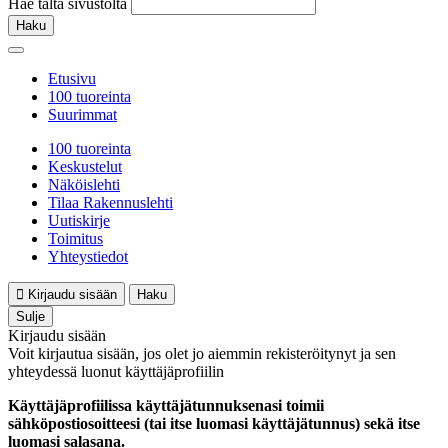
Hae tältä sivustolta
Haku
Etusivu
100 tuoreinta
Suurimmat
100 tuoreinta
Keskustelut
Näköislehti
Tilaa Rakennuslehti
Uutiskirje
Toimitus
Yhteystiedot
Kirjaudu sisään
Haku
Sulje
Kirjaudu sisään
Voit kirjautua sisään, jos olet jo aiemmin rekisteröitynyt ja sen
yhteydessä luonut käyttäjäprofiilin
Käyttäjäprofiilissa käyttäjätunnuksenasi toimii
sähköpostiosoitteesi (tai itse luomasi käyttäjätunnus) sekä itse
luomasi salasana.