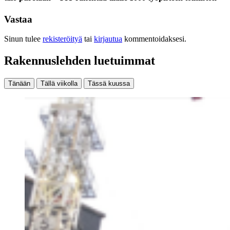
Vastaa
Sinun tulee
rekisteröityä
tai
kirjautua
kommentoidaksesi.
Rakennuslehden luetuimmat
Tänään
Tällä viikolla
Tässä kuussa