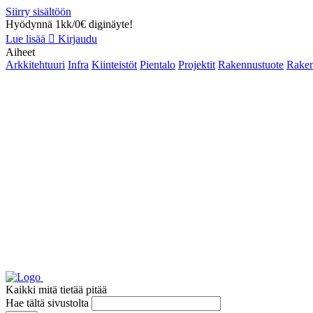
Siirry sisältöön
Hyödynnä 1kk/0€ diginäyte!
Lue lisää
Kirjaudu
Aiheet
Arkkitehtuuri
Infra
Kiinteistöt
Pientalo
Projektit
Rakennustuote
Raken
Kaikki mitä tietää pitää
Hae tältä sivustolta