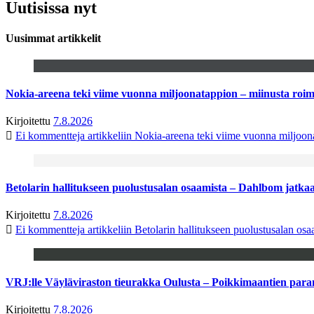
Uutisissa nyt
Uusimmat artikkelit
Nokia-areena teki viime vuonna miljoonatappion – miinusta ro
Kirjoitettu
7.8.2026
Ei kommentteja
artikkeliin Nokia-areena teki viime vuonna miljoo
Betolarin hallitukseen puolustusalan osaamista – Dahlbom jatk
Kirjoitettu
7.8.2026
Ei kommentteja
artikkeliin Betolarin hallitukseen puolustusalan o
VRJ:lle Väyläviraston tieurakka Oulusta – Poikkimaantien par
Kirjoitettu
7.8.2026