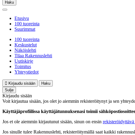
Haku
Etusivu
100 tuoreinta
Suurimmat
100 tuoreinta
Keskustelut
Näköislehti
Tilaa Rakennuslehti
Uutiskirje
Toimitus
Yhteystiedot
Kirjaudu sisään
Haku
Sulje
Kirjaudu sisään
Voit kirjautua sisään, jos olet jo aiemmin rekisteröitynyt ja sen yhteyde
Käyttäjäprofiilissa käyttäjätunnuksenasi toimii sähköpostiosoittees
Jos et ole aiemmin kirjautunut sisään, sinun on ensin
rekisteröidyttävä 
Jos sinulle tulee Rakennuslehti, rekisteröitymällä saat kaikki rakennusle