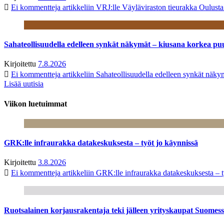
Ei kommentteja
artikkeliin VRJ:lle Väyläviraston tieurakka Oulust
Sahateollisuudella edelleen synkät näkymät – kiusana korkea pu
Kirjoitettu
7.8.2026
Ei kommentteja
artikkeliin Sahateollisuudella edelleen synkät näk
Lisää uutisia
Viikon luetuimmat
GRK:lle infraurakka datakeskuksesta – työt jo käynnissä
Kirjoitettu
3.8.2026
Ei kommentteja
artikkeliin GRK:lle infraurakka datakeskuksesta – t
Ruotsalainen korjausrakentaja teki jälleen yrityskaupat Suome