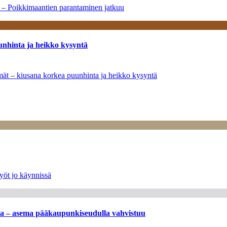
a – Poikkimaantien parantaminen jatkuu
unhinta ja heikko kysyntä
ymät – kiusana korkea puunhinta ja heikko kysyntä
yöt jo käynnissä
ssa – asema pääkaupunkiseudulla vahvistuu