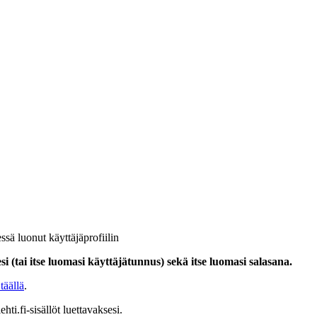
ssä luonut käyttäjäprofiilin
i (tai itse luomasi käyttäjätunnus) sekä itse luomasi salasana.
täällä
.
hti.fi-sisällöt luettavaksesi.