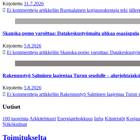
Kirjoitettu
31.7.2026
Ei kommentteja
artikkeliin Ruotsalainen korjausrakentaja teki jäl
Skanska-pomo varoittaa: Datakeskustyömaita uhkaa osaajapula
Kirjoitettu
5.8.2026
Ei kommentteja
artikkeliin Skanska-pomo varoittaa: Datakeskustyö
Rakennustyö Salminen laajentaa Turun seudulle – aluejohtajaks
Kirjoitettu
5.8.2026
Ei kommentteja
artikkeliin Rakennustyö Salminen laajentaa Turun s
Uutiset
100 tuoreinta
Arkkitehtuuri
Energiatehokkuus
Infra
Kiinteistöt
Korjau
Näkökulmat
Toimitukselta