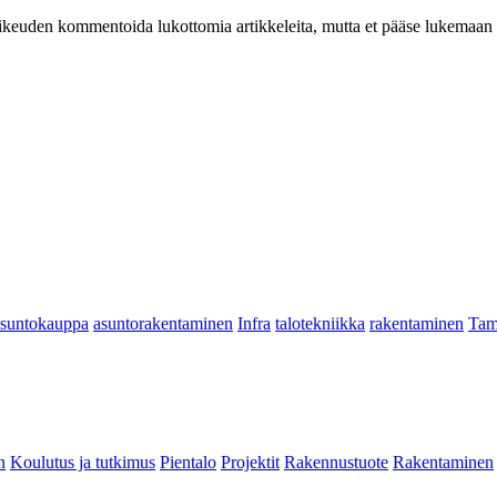
at oikeuden kommentoida lukottomia artikkeleita, mutta et pääse lukemaan l
asuntokauppa
asuntorakentaminen
Infra
talotekniikka
rakentaminen
Tam
n
Koulutus ja tutkimus
Pientalo
Projektit
Rakennustuote
Rakentaminen