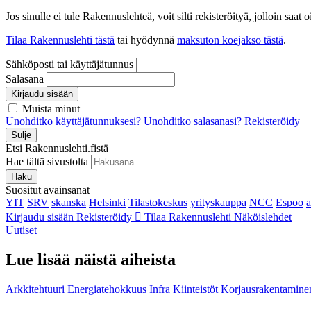
Jos sinulle ei tule Rakennuslehteä, voit silti rekisteröityä, jolloin sa
Tilaa Rakennuslehti tästä
tai hyödynnä
maksuton koejakso tästä
.
Sähköposti tai käyttäjätunnus
Salasana
Kirjaudu sisään
Muista minut
Unohditko käyttäjätunnuksesi?
Unohditko salasanasi?
Rekisteröidy
Sulje
Etsi Rakennuslehti.fistä
Hae tältä sivustolta
Haku
Suositut avainsanat
YIT
SRV
skanska
Helsinki
Tilastokeskus
yrityskauppa
NCC
Espoo
Kirjaudu sisään
Rekisteröidy
Tilaa Rakennuslehti
Näköislehdet
Uutiset
Lue lisää näistä aiheista
Arkkitehtuuri
Energiatehokkuus
Infra
Kiinteistöt
Korjausrakentamine