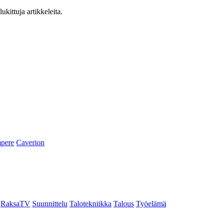
ukittuja artikkeleita.
pere
Caverion
RaksaTV
Suunnittelu
Talotekniikka
Talous
Työelämä