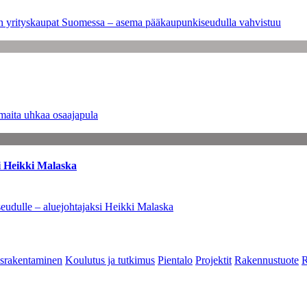
leen yrityskaupat Suomessa – asema pääkaupunkiseudulla vahvistuu
maita uhkaa osaajapula
i Heikki Malaska
eudulle – aluejohtajaksi Heikki Malaska
srakentaminen
Koulutus ja tutkimus
Pientalo
Projektit
Rakennustuote
R