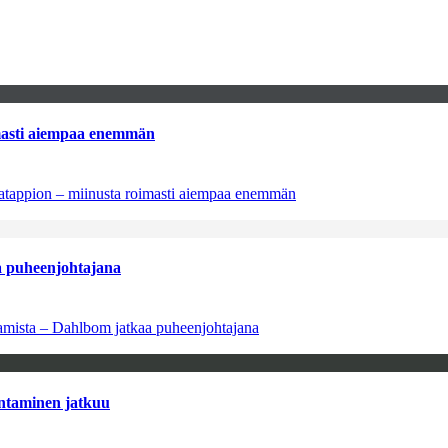
imasti aiempaa enemmän
natappion – miinusta roimasti aiempaa enemmän
aa puheenjohtajana
saamista – Dahlbom jatkaa puheenjohtajana
antaminen jatkuu