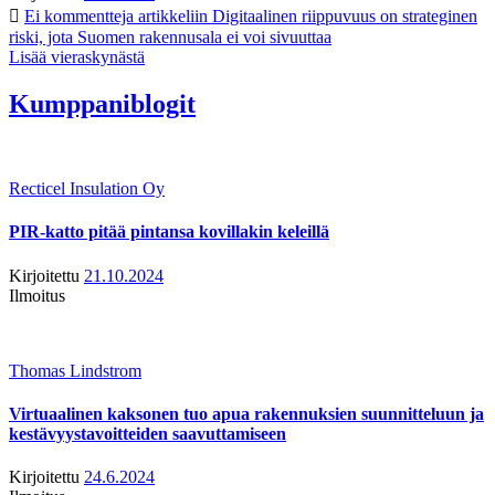
Ei kommentteja
artikkeliin Digitaalinen riippuvuus on strateginen
riski, jota Suomen rakennusala ei voi sivuuttaa
Lisää vieraskynästä
Kumppaniblogit
Recticel Insulation Oy
PIR-katto pitää pintansa kovillakin keleillä
Kirjoitettu
21.10.2024
Ilmoitus
Thomas Lindstrom
Virtuaalinen kaksonen tuo apua rakennuksien suunnitteluun ja
kestävyystavoitteiden saavuttamiseen
Kirjoitettu
24.6.2024