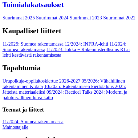
Toimialakatsaukset
Suurimmat 2025
Suurimmat 2024
Suurimmat 2023
Suurimmat 2022
Kaupalliset liitteet
11/2025: Suomea rakentamassa
12/2024: INFRA-lehti
11/2024:
Suomea rakentamassa
11/2023: Jokka − Rakennusteollisuus RT:n
lehti kestävästä rakentamisesta
Tapahtumia
Urapolkuja-oppilaitoskiertue 2026-2027
05/2026: Vähähiilinen
rakentaminen & data
10/2025: Rakentamisen kiertotalous 2025:
Jätteistä materiaaleiksi
09/2024: Recticel Talks 2024: Moderni ja
paloturvallinen loiva katto
Teemat ja liitteet
11/2024: Suomea rakentamassa
Mainostajalle