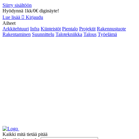
Siirry sisältöön
Hyödynnä 1kk/0€ diginäyte!
Lue lisää
Kirjaudu
Aiheet
Arkkitehtuuri
Infra
Kiinteistöt
Pientalo
Projektit
Rakennustuote
Rakentaminen
Suunnittelu
Talotekniikka
Talous
Työelämä
Kaikki mitä tietää pitää