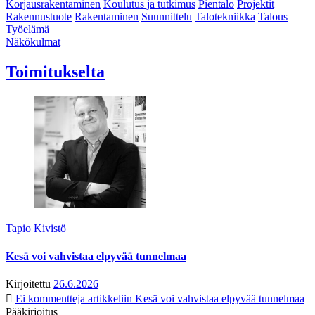
Korjausrakentaminen
Koulutus ja tutkimus
Pientalo
Projektit
Rakennustuote
Rakentaminen
Suunnittelu
Talotekniikka
Talous
Työelämä
Näkökulmat
Toimitukselta
Tapio Kivistö
Kesä voi vahvistaa elpyvää tunnelmaa
Kirjoitettu
26.6.2026
Ei kommentteja
artikkeliin Kesä voi vahvistaa elpyvää tunnelmaa
Pääkirjoitus