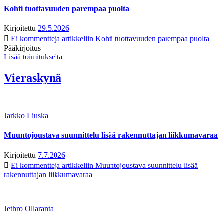
Kohti tuottavuuden parempaa puolta
Kirjoitettu
29.5.2026
Ei kommentteja
artikkeliin Kohti tuottavuuden parempaa puolta
Pääkirjoitus
Lisää toimitukselta
Vieraskynä
Jarkko Liuska
Muuntojoustava suunnittelu lisää rakennuttajan liikkumavaraa
Kirjoitettu
7.7.2026
Ei kommentteja
artikkeliin Muuntojoustava suunnittelu lisää
rakennuttajan liikkumavaraa
Jethro Ollaranta