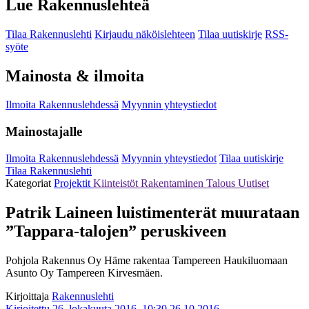
Lue Rakennuslehteä
Tilaa Rakennuslehti
Kirjaudu näköislehteen
Tilaa uutiskirje
RSS-
syöte
Mainosta & ilmoita
Ilmoita Rakennuslehdessä
Myynnin yhteystiedot
Mainostajalle
Ilmoita Rakennuslehdessä
Myynnin yhteystiedot
Tilaa uutiskirje
Tilaa Rakennuslehti
Kategoriat
Projektit
Kiinteistöt
Rakentaminen
Talous
Uutiset
Patrik Laineen luistimenterät muurataan
”Tappara-talojen” peruskiveen
Pohjola Rakennus Oy Häme rakentaa Tampereen Haukiluomaan
Asunto Oy Tampereen Kirvesmäen.
Kirjoittaja
Rakennuslehti
Kirjoitettu 26. lokakuuta 2016, 10:30
26.10.2016