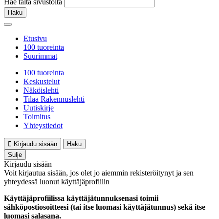
Hae tältä sivustolta
Haku
Etusivu
100 tuoreinta
Suurimmat
100 tuoreinta
Keskustelut
Näköislehti
Tilaa Rakennuslehti
Uutiskirje
Toimitus
Yhteystiedot
Kirjaudu sisään
Haku
Sulje
Kirjaudu sisään
Voit kirjautua sisään, jos olet jo aiemmin rekisteröitynyt ja sen
yhteydessä luonut käyttäjäprofiilin
Käyttäjäprofiilissa käyttäjätunnuksenasi toimii
sähköpostiosoitteesi (tai itse luomasi käyttäjätunnus) sekä itse
luomasi salasana.