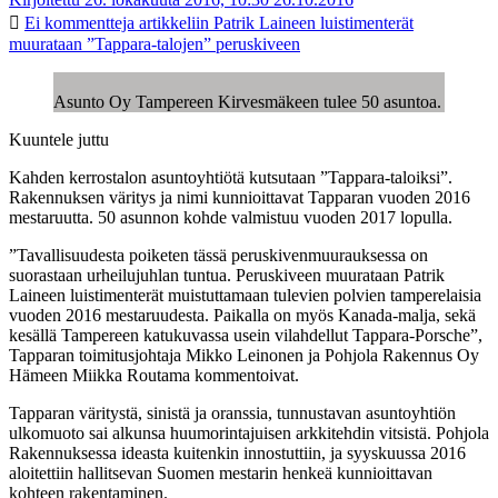
Ei kommentteja
artikkeliin Patrik Laineen luistimenterät
muurataan ”Tappara-talojen” peruskiveen
Asunto Oy Tampereen Kirvesmäkeen tulee 50 asuntoa.
Kuuntele juttu
Kahden kerrostalon asuntoyhtiötä kutsutaan ”Tappara-taloiksi”.
Rakennuksen väritys ja nimi kunnioittavat Tapparan vuoden 2016
mestaruutta. 50 asunnon kohde valmistuu vuoden 2017 lopulla.
”Tavallisuudesta poiketen tässä peruskivenmuurauksessa on
suorastaan urheilujuhlan tuntua. Peruskiveen muurataan Patrik
Laineen luistimenterät muistuttamaan tulevien polvien tamperelaisia
vuoden 2016 mestaruudesta. Paikalla on myös Kanada-malja, sekä
kesällä Tampereen katukuvassa usein vilahdellut Tappara-Porsche”,
Tapparan toimitusjohtaja Mikko Leinonen ja Pohjola Rakennus Oy
Hämeen Miikka Routama kommentoivat.
Tapparan väritystä, sinistä ja oranssia, tunnustavan asuntoyhtiön
ulkomuoto sai alkunsa huumorintajuisen arkkitehdin vitsistä. Pohjola
Rakennuksessa ideasta kuitenkin innostuttiin, ja syyskuussa 2016
aloitettiin hallitsevan Suomen mestarin henkeä kunnioittavan
kohteen rakentaminen.