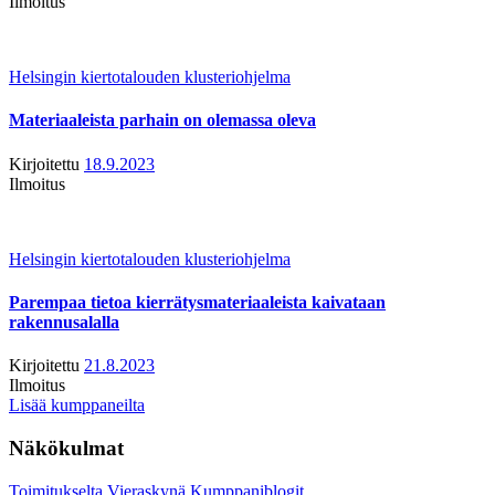
Ilmoitus
Helsingin kiertotalouden klusteriohjelma
Materiaaleista parhain on olemassa oleva
Kirjoitettu
18.9.2023
Ilmoitus
Helsingin kiertotalouden klusteriohjelma
Parempaa tietoa kierrätysmateriaaleista kaivataan
rakennusalalla
Kirjoitettu
21.8.2023
Ilmoitus
Lisää kumppaneilta
Näkökulmat
Toimitukselta
Vieraskynä
Kumppaniblogit