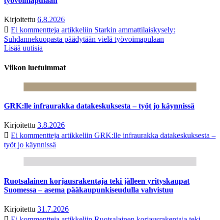
työvoimapulaan
Kirjoitettu
6.8.2026
Ei kommentteja
artikkeliin Starkin ammattilaiskysely:
Suhdannekuopasta päädytään vielä työvoimapulaan
Lisää uutisia
Viikon luetuimmat
GRK:lle infraurakka datakeskuksesta – työt jo käynnissä
Kirjoitettu
3.8.2026
Ei kommentteja
artikkeliin GRK:lle infraurakka datakeskuksesta –
työt jo käynnissä
Ruotsalainen korjausrakentaja teki jälleen yrityskaupat
Suomessa – asema pääkaupunkiseudulla vahvistuu
Kirjoitettu
31.7.2026
Ei kommentteja
artikkeliin Ruotsalainen korjausrakentaja teki