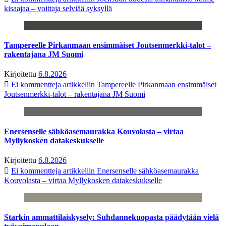
kisaajaa – voittaja selviää syksyllä
Tampereelle Pirkanmaan ensimmäiset Joutsenmerkki-talot –
rakentajana JM Suomi
Kirjoitettu
6.8.2026
Ei kommentteja
artikkeliin Tampereelle Pirkanmaan ensimmäiset
Joutsenmerkki-talot – rakentajana JM Suomi
Enersenselle sähköasemaurakka Kouvolasta – virtaa
Myllykosken datakeskukselle
Kirjoitettu
6.8.2026
Ei kommentteja
artikkeliin Enersenselle sähköasemaurakka
Kouvolasta – virtaa Myllykosken datakeskukselle
Starkin ammattilaiskysely: Suhdannekuopasta päädytään vielä