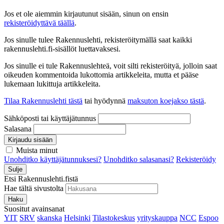
Jos et ole aiemmin kirjautunut sisään, sinun on ensin
rekisteröidyttävä täällä
.
Jos sinulle tulee Rakennuslehti, rekisteröitymällä saat kaikki
rakennuslehti.fi-sisällöt luettavaksesi.
Jos sinulle ei tule Rakennuslehteä, voit silti rekisteröityä, jolloin saat
oikeuden kommentoida lukottomia artikkeleita, mutta et pääse
lukemaan lukittuja artikkeleita.
Tilaa Rakennuslehti tästä
tai hyödynnä
maksuton koejakso tästä
.
Sähköposti tai käyttäjätunnus
Salasana
Kirjaudu sisään
Muista minut
Unohditko käyttäjätunnuksesi?
Unohditko salasanasi?
Rekisteröidy
Sulje
Etsi Rakennuslehti.fistä
Hae tältä sivustolta
Haku
Suositut avainsanat
YIT
SRV
skanska
Helsinki
Tilastokeskus
yrityskauppa
NCC
Espoo