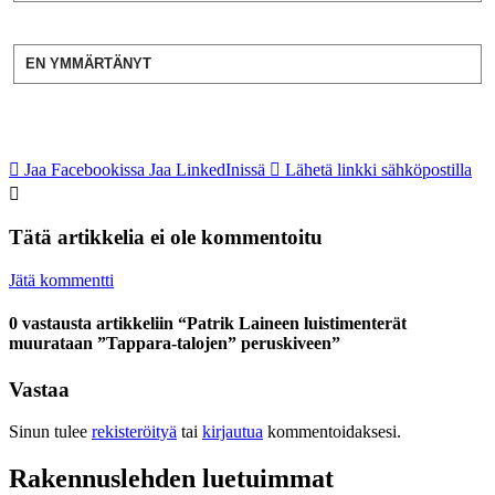
EN YMMÄRTÄNYT
Jaa Facebookissa
Jaa LinkedInissä
Lähetä linkki sähköpostilla
Tätä artikkelia ei ole kommentoitu
Jätä kommentti
0 vastausta artikkeliin “Patrik Laineen luistimenterät
muurataan ”Tappara-talojen” peruskiveen”
Vastaa
Sinun tulee
rekisteröityä
tai
kirjautua
kommentoidaksesi.
Rakennuslehden luetuimmat