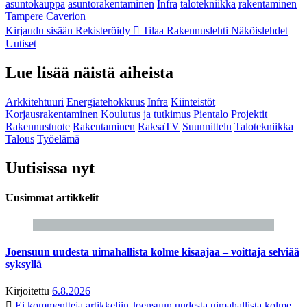
asuntokauppa
asuntorakentaminen
Infra
talotekniikka
rakentaminen
Tampere
Caverion
Kirjaudu sisään
Rekisteröidy
Tilaa Rakennuslehti
Näköislehdet
Uutiset
Lue lisää näistä aiheista
Arkkitehtuuri
Energiatehokkuus
Infra
Kiinteistöt
Korjausrakentaminen
Koulutus ja tutkimus
Pientalo
Projektit
Rakennustuote
Rakentaminen
RaksaTV
Suunnittelu
Talotekniikka
Talous
Työelämä
Uutisissa nyt
Uusimmat artikkelit
Joensuun uudesta uimahallista kolme kisaajaa – voittaja selviää
syksyllä
Kirjoitettu
6.8.2026
Ei kommentteja
artikkeliin Joensuun uudesta uimahallista kolme