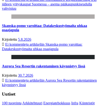
jälleen yrityskaupat Suomessa – asema pääkaupunkiseudulla
vahvistuu
Skanska-pomo varoittaa: Datakeskustyömaita uhkaa
osaajapula
Kirjoitettu
5.8.2026
Ei kommentteja
artikkeliin Skanska-pomo varoittaa:
Datakeskustyömaita uhkaa osaajapula
Aurora Sea Resortin rakentaminen käynnistyy Iissä
Kirjoitettu
30.7.2026
Ei kommentteja
artikkeliin Aurora Sea Resortin rakentaminen
käynnistyy Iissä
Uutiset
100 tuoreinta
Arkkitehtuuri
Energiatehokkuus
Infra
Kiinteistöt