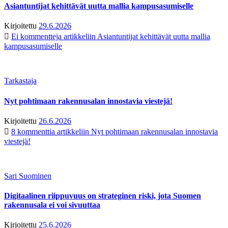
Asiantuntijat kehittävät uutta mallia kampusasumiselle
Kirjoitettu
29.6.2026
Ei kommentteja
artikkeliin Asiantuntijat kehittävät uutta mallia
kampusasumiselle
Tarkastaja
Nyt pohtimaan rakennusalan innostavia viestejä!
Kirjoitettu
26.6.2026
8 kommenttia
artikkeliin Nyt pohtimaan rakennusalan innostavia
viestejä!
Sari Suominen
Digitaalinen riippuvuus on strateginen riski, jota Suomen
rakennusala ei voi sivuuttaa
Kirjoitettu
25.6.2026