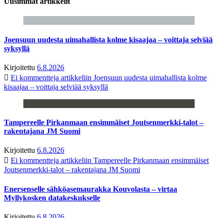
Uusimmat artikkelit
Joensuun uudesta uimahallista kolme kisaajaa – voittaja selviää
syksyllä
Kirjoitettu
6.8.2026
Ei kommentteja
artikkeliin Joensuun uudesta uimahallista kolme
kisaajaa – voittaja selviää syksyllä
Tampereelle Pirkanmaan ensimmäiset Joutsenmerkki-talot –
rakentajana JM Suomi
Kirjoitettu
6.8.2026
Ei kommentteja
artikkeliin Tampereelle Pirkanmaan ensimmäiset
Joutsenmerkki-talot – rakentajana JM Suomi
Enersenselle sähköasemaurakka Kouvolasta – virtaa
Myllykosken datakeskukselle
Kirjoitettu
6.8.2026