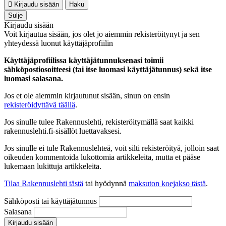
Kirjaudu sisään
Haku
Sulje
Kirjaudu sisään
Voit kirjautua sisään, jos olet jo aiemmin rekisteröitynyt ja sen
yhteydessä luonut käyttäjäprofiilin
Käyttäjäprofiilissa käyttäjätunnuksenasi toimii
sähköpostiosoitteesi (tai itse luomasi käyttäjätunnus) sekä itse
luomasi salasana.
Jos et ole aiemmin kirjautunut sisään, sinun on ensin
rekisteröidyttävä täällä
.
Jos sinulle tulee Rakennuslehti, rekisteröitymällä saat kaikki
rakennuslehti.fi-sisällöt luettavaksesi.
Jos sinulle ei tule Rakennuslehteä, voit silti rekisteröityä, jolloin saat
oikeuden kommentoida lukottomia artikkeleita, mutta et pääse
lukemaan lukittuja artikkeleita.
Tilaa Rakennuslehti tästä
tai hyödynnä
maksuton koejakso tästä
.
Sähköposti tai käyttäjätunnus
Salasana
Kirjaudu sisään