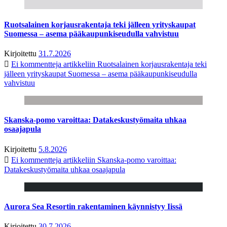
Ruotsalainen korjausrakentaja teki jälleen yrityskaupat
Suomessa – asema pääkaupunkiseudulla vahvistuu
Kirjoitettu
31.7.2026
Ei kommentteja
artikkeliin Ruotsalainen korjausrakentaja teki
jälleen yrityskaupat Suomessa – asema pääkaupunkiseudulla
vahvistuu
Skanska-pomo varoittaa: Datakeskustyömaita uhkaa
osaajapula
Kirjoitettu
5.8.2026
Ei kommentteja
artikkeliin Skanska-pomo varoittaa:
Datakeskustyömaita uhkaa osaajapula
Aurora Sea Resortin rakentaminen käynnistyy Iissä
Kirjoitettu
30.7.2026