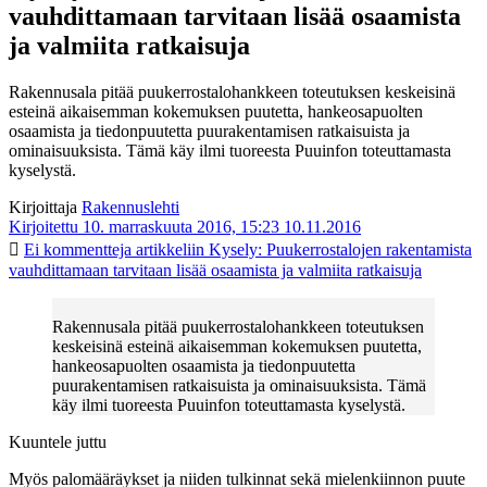
vauhdittamaan tarvitaan lisää osaamista
ja valmiita ratkaisuja
Rakennusala pitää puukerrostalohankkeen toteutuksen keskeisinä
esteinä aikaisemman kokemuksen puutetta, hankeosapuolten
osaamista ja tiedonpuutetta puurakentamisen ratkaisuista ja
ominaisuuksista. Tämä käy ilmi tuoreesta Puuinfon toteuttamasta
kyselystä.
Kirjoittaja
Rakennuslehti
Kirjoitettu 10. marraskuuta 2016, 15:23
10.11.2016
Ei kommentteja
artikkeliin Kysely: Puukerrostalojen rakentamista
vauhdittamaan tarvitaan lisää osaamista ja valmiita ratkaisuja
Rakennusala pitää puukerrostalohankkeen toteutuksen
keskeisinä esteinä aikaisemman kokemuksen puutetta,
hankeosapuolten osaamista ja tiedonpuutetta
puurakentamisen ratkaisuista ja ominaisuuksista. Tämä
käy ilmi tuoreesta Puuinfon toteuttamasta kyselystä.
Kuuntele juttu
Myös palomääräykset ja niiden tulkinnat sekä mielenkiinnon puute