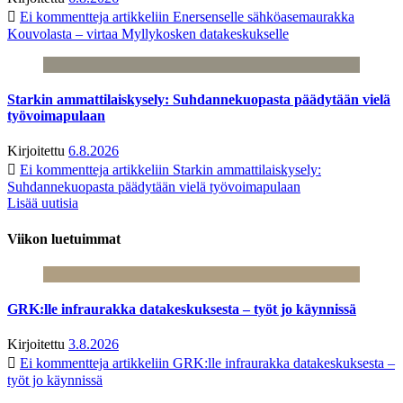
Ei kommentteja
artikkeliin Enersenselle sähköasemaurakka
Kouvolasta – virtaa Myllykosken datakeskukselle
Starkin ammattilaiskysely: Suhdannekuopasta päädytään vielä
työvoimapulaan
Kirjoitettu
6.8.2026
Ei kommentteja
artikkeliin Starkin ammattilaiskysely:
Suhdannekuopasta päädytään vielä työvoimapulaan
Lisää uutisia
Viikon luetuimmat
GRK:lle infraurakka datakeskuksesta – työt jo käynnissä
Kirjoitettu
3.8.2026
Ei kommentteja
artikkeliin GRK:lle infraurakka datakeskuksesta –
työt jo käynnissä