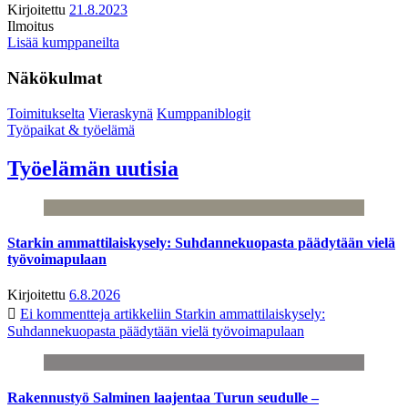
Kirjoitettu
21.8.2023
Ilmoitus
Lisää kumppaneilta
Näkökulmat
Toimitukselta
Vieraskynä
Kumppaniblogit
Työpaikat & työelämä
Työelämän uutisia
Starkin ammattilaiskysely: Suhdannekuopasta päädytään vielä
työvoimapulaan
Kirjoitettu
6.8.2026
Ei kommentteja
artikkeliin Starkin ammattilaiskysely:
Suhdannekuopasta päädytään vielä työvoimapulaan
Rakennustyö Salminen laajentaa Turun seudulle –