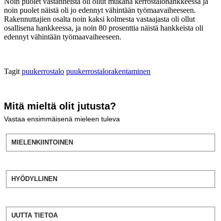
Noin puolet vastanneista oli ollut mukana kerrostalohankkeessa ja
noin puolet näistä oli jo edennyt vähintään työmaavaiheeseen.
Rakennuttajien osalta noin kaksi kolmesta vastaajasta oli ollut
osallisena hankkeessa, ja noin 80 prosenttia näistä hankkeista oli
edennyt vähintään työmaavaiheeseen.
Tagit
puukerrostalo
puukerrostalorakentaminen
Mitä mieltä olit jutusta?
Vastaa ensimmäisenä mieleen tuleva
MIELENKIINTOINEN
HYÖDYLLINEN
UUTTA TIETOA