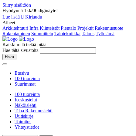
Siirry sisältöön
Hyödynnä 1kk/0€ diginäyte!
Lue lisää
Kirjaudu
Aiheet
Arkkitehtuuri
Infra
Kiinteistöt
Pientalo
Projektit
Rakennustuote
Rakentaminen
Suunnittelu
Talotekniikka
Talous
Työelämä
Kaikki mitä tietää pitää
Hae tältä sivustolta
Haku
Etusivu
100 tuoreinta
Suurimmat
100 tuoreinta
Keskustelut
Näköislehti
Tilaa Rakennuslehti
Uutiskirje
Toimitus
Yhteystiedot