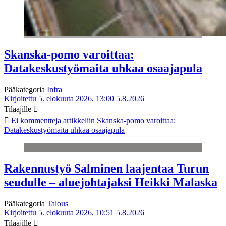
Skanska-pomo varoittaa:
Datakeskustyömaita uhkaa osaajapula
Pääkategoria
Infra
Kirjoitettu 5. elokuuta 2026, 13:00
5.8.2026
Tilaajille
Ei kommentteja
artikkeliin Skanska-pomo varoittaa:
Datakeskustyömaita uhkaa osaajapula
Rakennustyö Salminen laajentaa Turun
seudulle – aluejohtajaksi Heikki Malaska
Pääkategoria
Talous
Kirjoitettu 5. elokuuta 2026, 10:51
5.8.2026
Tilaajille