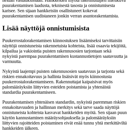
heidän vastauksissaan. Hankkeiden myötä rakennuttajien mielikuva
puurakentamisen laadusta, teknisestä tasosta ja onnistumisesta
karisee. Sen sijaan hankkeisiin osallistuneet kokevat
puurakentamisen uudistaneen jonkin verran asuntorakentamista.
Lisää näyttöjä onnistumisista
Puukerrostalorakentamisen kiinnostuksen lisäämiseksi tarvittaisiin
näyttöjä onnistuneista rakennetuista kohteista, lisää osaavia tekijöitä,
kilpailua ja vakiointia puisten rakennusosien tarjontaan sekä
nykyistä parempaa puurakentamisen kustannustietojen saatavuutta ja
varmuutta.
Nykyistä laajempi puisten rakennusosien saatavuus ja tarjonta sekä
riskien ennakoitavuus ja hallinta lisäisivät myös kiinnostusta
puukerrostalorakentamiseen. Rakennuttajat kaipaisivat myös
palomääräyksiin liittyvien esteiden poistamista ja yhtenäistä
standardia puurakentamiseen.
Puurakentamisen yhtenäisen standardin, nykyistä paremman riskien
ennakoitavuuden ja hallinnan merkitys sekä tarve saada näyttöjä
onnistuneista kohteista kasvavat hankkeiden myötä. Sen sijaan puun
käytön kannustaminen määräysohjauksella ja palomääräyksiin
liittyvien rajoitteiden poistaminen eivät enää tunnu yhtä merkittäviltä
hankkeiden jälkeen.