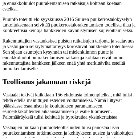
ja ennakkoluulot puurakentamisen ratkaisuja kohtaan koetaan
esteiksi.
Puuinfo toteutti elo-syyskuussa 2016 Suuren puukerrostalokyselyn
tarkoituksenaan selvittää puukerrostalorakentamisen todellista tilaa ja
konkreettisia keinoja hankkeiden käynnistymisen sujuvoittamiseksi.
Rakennuttajien vastauksissa puisten ratkaisujen tarjonta ja saatavuus
ja vastuujaon selkiytymättömyys korostuvat hankkeiden toteutuessa.
Sen sijaan asuntojen kysynnän tai mielenkiinnon puute ja
ennakkoluulot puurakentamisen ratkaisuja kohtaan eivät tunnu
rakennuttajista hankkeen jälkeen enää yhtä merkittäviltä esteiltä
puurakentamiselle.
Teollisuus jakamaan riskejä
Vastaajat tekivät kaikkiaan 156 ehdotusta toimenpiteiksi, mitä tulisi
tehdä edellä mainittujen esteiden voittamiseksi. Nämä liittyvät
pääasiassa osaamisen ja koulutuksen parantamiseen,
esimerkkikohteiden aikaansaamiseen ja esille tuomiseen.
Palomääräyksiä tulisi kehittää ja byrokratiaa yksinkertaistaa.
Vastaajien mukaan puutuoteteollisuuden tulisi panostaa lisää
puurakentamisen tutkimukseen ja kehitykseen uusien ja vakioitujen