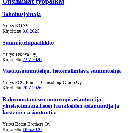
Uusimmat työpaikat
Toimitusjohtaja
Yritys
KOAS
Kirjoitettu
3.8.2026
Suunnittelupäällikkö
Yritys
Tekova Oyj
Kirjoitettu
22.7.2026
Vastuusuunnittelija, tietomallintava suunnittelija
Yritys
FCG Finnish Consulting Group Oy
Kirjoitettu
20.7.2026
Rakennuttamisen nuorempi asiantuntija,
yhteistoiminnallisten hankkeiden asiantuntija ja
kustannusasiantuntija
Yritys
Boost Brothers Oy
Kirjoitettu
18.6.2026