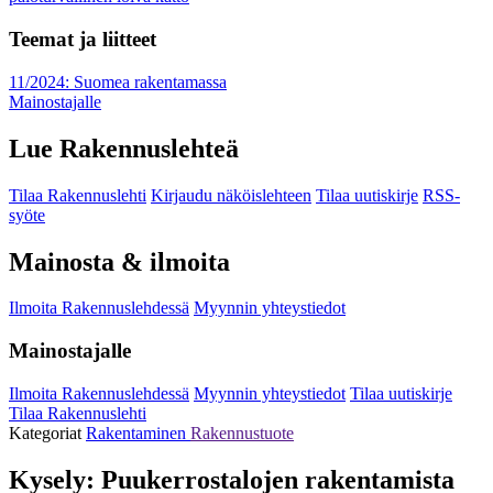
Teemat ja liitteet
11/2024: Suomea rakentamassa
Mainostajalle
Lue Rakennuslehteä
Tilaa Rakennuslehti
Kirjaudu näköislehteen
Tilaa uutiskirje
RSS-
syöte
Mainosta & ilmoita
Ilmoita Rakennuslehdessä
Myynnin yhteystiedot
Mainostajalle
Ilmoita Rakennuslehdessä
Myynnin yhteystiedot
Tilaa uutiskirje
Tilaa Rakennuslehti
Kategoriat
Rakentaminen
Rakennustuote
Kysely: Puukerrostalojen rakentamista