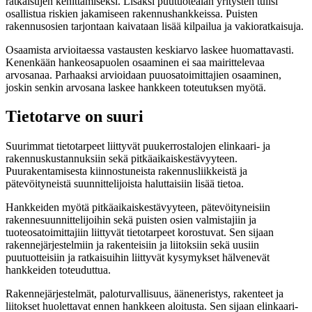
ratkaisujen kehittämiseksi. Lisäksi puutuotealan yritysten tulisi
osallistua riskien jakamiseen rakennushankkeissa. Puisten
rakennusosien tarjontaan kaivataan lisää kilpailua ja vakioratkaisuja.
Osaamista arvioitaessa vastausten keskiarvo laskee huomattavasti.
Kenenkään hankeosapuolen osaaminen ei saa mairittelevaa
arvosanaa. Parhaaksi arvioidaan puuosatoimittajien osaaminen,
joskin senkin arvosana laskee hankkeen toteutuksen myötä.
Tietotarve on suuri
Suurimmat tietotarpeet liittyvät puukerrostalojen elinkaari- ja
rakennuskustannuksiin sekä pitkäaikaiskestävyyteen.
Puurakentamisesta kiinnostuneista rakennusliikkeistä ja
pätevöityneistä suunnittelijoista haluttaisiin lisää tietoa.
Hankkeiden myötä pitkäaikaiskestävyyteen, pätevöityneisiin
rakennesuunnittelijoihin sekä puisten osien valmistajiin ja
tuoteosatoimittajiin liittyvät tietotarpeet korostuvat. Sen sijaan
rakennejärjestelmiin ja rakenteisiin ja liitoksiin sekä uusiin
puutuotteisiin ja ratkaisuihin liittyvät kysymykset hälvenevät
hankkeiden toteuduttua.
Rakennejärjestelmät, paloturvallisuus, ääneneristys, rakenteet ja
liitokset huolettavat ennen hankkeen aloitusta. Sen sijaan elinkaari-