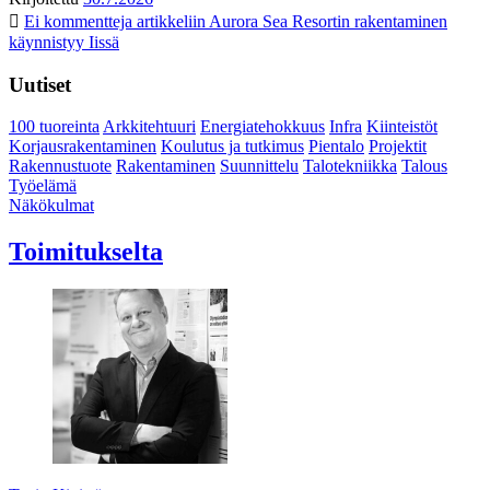
Ei kommentteja
artikkeliin Aurora Sea Resortin rakentaminen
käynnistyy Iissä
Uutiset
100 tuoreinta
Arkkitehtuuri
Energiatehokkuus
Infra
Kiinteistöt
Korjausrakentaminen
Koulutus ja tutkimus
Pientalo
Projektit
Rakennustuote
Rakentaminen
Suunnittelu
Talotekniikka
Talous
Työelämä
Näkökulmat
Toimitukselta