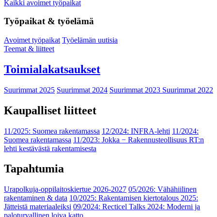
Kaikki avoimet työpaikat
Työpaikat & työelämä
Avoimet työpaikat
Työelämän uutisia
Teemat & liitteet
Toimialakatsaukset
Suurimmat 2025
Suurimmat 2024
Suurimmat 2023
Suurimmat 2022
Kaupalliset liitteet
11/2025: Suomea rakentamassa
12/2024: INFRA-lehti
11/2024:
Suomea rakentamassa
11/2023: Jokka − Rakennusteollisuus RT:n
lehti kestävästä rakentamisesta
Tapahtumia
Urapolkuja-oppilaitoskiertue 2026-2027
05/2026: Vähähiilinen
rakentaminen & data
10/2025: Rakentamisen kiertotalous 2025:
Jätteistä materiaaleiksi
09/2024: Recticel Talks 2024: Moderni ja
paloturvallinen loiva katto