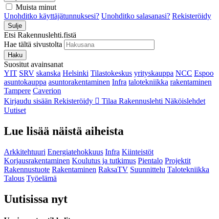
Muista minut
Unohditko käyttäjätunnuksesi?
Unohditko salasanasi?
Rekisteröidy
Sulje
Etsi Rakennuslehti.fistä
Hae tältä sivustolta
Haku
Suositut avainsanat
YIT
SRV
skanska
Helsinki
Tilastokeskus
yrityskauppa
NCC
Espoo
asuntokauppa
asuntorakentaminen
Infra
talotekniikka
rakentaminen
Tampere
Caverion
Kirjaudu sisään
Rekisteröidy
Tilaa Rakennuslehti
Näköislehdet
Uutiset
Lue lisää näistä aiheista
Arkkitehtuuri
Energiatehokkuus
Infra
Kiinteistöt
Korjausrakentaminen
Koulutus ja tutkimus
Pientalo
Projektit
Rakennustuote
Rakentaminen
RaksaTV
Suunnittelu
Talotekniikka
Talous
Työelämä
Uutisissa nyt