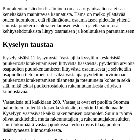
Puurakentamistiedon lisääminen omassa organisaatiossa ei saa
keneltäkään mainittavaa kannatusta. Tämä on melko yllättävää
ottaen huomioon, että riittämätöntä osaamistasoa pidetään yhtenä
suurista puukerrostalorakentamisen esteistä ja että suuri osa
kehitysehdotuksista liittyy osamaisen ja koulutuksen parantamiseen.
Kyselyn taustaa
Kysely sisälsi 11 kysymystä. Vastaajilta kysyttiin keskeisistä
puukerrostalorakentamiseen liittyvistä haasteista, pyydettiin arvioita
osapuolten puurakentamiseen liittyvästä osaamisesta ja selvitettiin
osapuolten tietotarpeita. Lisäksi vastaajia pyydettiin arvioimaan
puukerrostalorakentamisen tilannetta ja toteutuneita kohteita sekä
sitä, mikä tekisi puukerrostalojen rakennuttamisesta erityisen
kiinnostavaa.
Vastauksia tuli kaikkiaan 260. Vastaajat ovat eri puolilta Suomea
painottuen kuitenkin kasvukeskuksiin, etenkin Uudellemaalle.
Kyselyyn vastasivat kaikki rakentamisen osapuolet. Suurin ryhmä
olivat arkkitehdit, mutta rakennuttajien ja rakennuttajakonsulttien
suuri lukumäärä vastaajajoukossa kertoo myös tilaajapuolen
lisääntyneestä kiinnostuksesta.