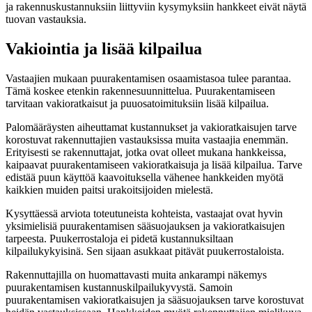
ja rakennuskustannuksiin liittyviin kysymyksiin hankkeet eivät näytä
tuovan vastauksia.
Vakiointia ja lisää kilpailua
Vastaajien mukaan puurakentamisen osaamistasoa tulee parantaa.
Tämä koskee etenkin rakennesuunnittelua. Puurakentamiseen
tarvitaan vakioratkaisut ja puuosatoimituksiin lisää kilpailua.
Palomääräysten aiheuttamat kustannukset ja vakioratkaisujen tarve
korostuvat rakennuttajien vastauksissa muita vastaajia enemmän.
Erityisesti se rakennuttajat, jotka ovat olleet mukana hankkeissa,
kaipaavat puurakentamiseen vakioratkaisuja ja lisää kilpailua. Tarve
edistää puun käyttöä kaavoituksella vähenee hankkeiden myötä
kaikkien muiden paitsi urakoitsijoiden mielestä.
Kysyttäessä arviota toteutuneista kohteista, vastaajat ovat hyvin
yksimielisiä puurakentamisen sääsuojauksen ja vakioratkaisujen
tarpeesta. Puukerrostaloja ei pidetä kustannuksiltaan
kilpailukykyisinä. Sen sijaan asukkaat pitävät puukerrostaloista.
Rakennuttajilla on huomattavasti muita ankarampi näkemys
puurakentamisen kustannuskilpailukyvystä. Samoin
puurakentamisen vakioratkaisujen ja sääsuojauksen tarve korostuvat