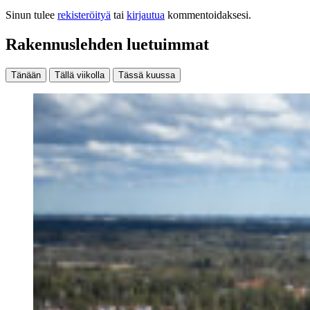
Sinun tulee
rekisteröityä
tai
kirjautua
kommentoidaksesi.
Rakennuslehden luetuimmat
Tänään
Tällä viikolla
Tässä kuussa