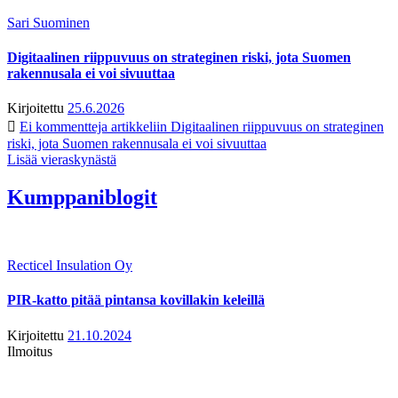
Sari Suominen
Digitaalinen riippuvuus on strateginen riski, jota Suomen
rakennusala ei voi sivuuttaa
Kirjoitettu
25.6.2026
Ei kommentteja
artikkeliin Digitaalinen riippuvuus on strateginen
riski, jota Suomen rakennusala ei voi sivuuttaa
Lisää vieraskynästä
Kumppaniblogit
Recticel Insulation Oy
PIR-katto pitää pintansa kovillakin keleillä
Kirjoitettu
21.10.2024
Ilmoitus