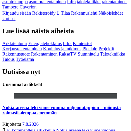
asuntokauppa
asuntorakentaminen
Infra
talotekniikka
rakentaminen
Tampere
Caverion
Kirjaudu sisään
Rekisteröidy
Tilaa Rakennuslehti
Näköislehdet
Uutiset
Lue lisää näistä aiheista
Arkkitehtuuri
Energiatehokkuus
Infra
Kiinteistöt
Korjausrakentaminen
Koulutus ja tutkimus
Pientalo
Projektit
Rakennustuote
Rakentaminen
RaksaTV
Suunnittelu
Talotekniikka
Talous
Työelämä
Uutisissa nyt
Uusimmat artikkelit
Nokia-areena teki viime vuonna miljoonatappion – miinusta
roimasti aiempaa enemmän
Kirjoitettu
7.8.2026
Ei kommentteja
artikkeliin Nokia-areena teki viime vuonna