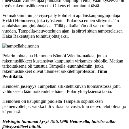
mielestään voineet ajaa puhtaasti kaupungin etua, vaan kyseessä oli
myös rakennusliikkeen etu. Oikeus ei tuominnut tästä.
Voimakkaimmin jääviysepäily kohdistui apulaiskaupunginjohtaja
Erkki Heinoseen
, joka työskenteli Polarissa ennen siirtymistään
apulaiskaupunginjohtajaksi. Tällä paikalla hän oli vain reilun
vuoden, Tampella-neuvottelujen ajan, ja siirtyi sitten tamperelaisen
Haka Rakentajien toimitusjohtajaksi.
Polarin johtajana Heinonen isännöi Wienin-matkaa, jonka
rakennusliikkeet kustansivat kaupungin virkamiesjohdolle. Matkan
tarkoituksena oli tutustua Tampella -suunnitelmiin, jotka
rakennusliikkeet olivat tilanneet arkkitehtiprofessori
Timo
Penttilältä.
Heinosen jäsenyys Tampellan arkkitehtikilvan tuomaristossa johti
valitukseen lääninoikeudelle hänen Polar-yhteyksiensä takia.
Heinonen oli kaupungin puolelta Tampella-sopimuksen
pääneuvottelija, vaikka tuli virkaansa vasta, kun neuvottelut olivat jo
käynnissä.
Helsingin Sanomat kysyi 19.6.1990 Heinoselta, häiritsevätkö
jääviysväitteet häntä
.