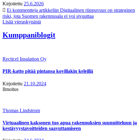
Kirjoitettu
25.6.2026
Ei kommentteja
artikkeliin Digitaalinen riippuvuus on strateginen
riski, jota Suomen rakennusala ei voi sivuuttaa
Lisää vieraskynästä
Kumppaniblogit
Recticel Insulation Oy
PIR-katto pitää pintansa kovillakin keleillä
Kirjoitettu
21.10.2024
Ilmoitus
Thomas Lindstrom
Virtuaalinen kaksonen tuo apua rakennuksien suunnitteluun ja
kestävyystavoitteiden saavuttamiseen