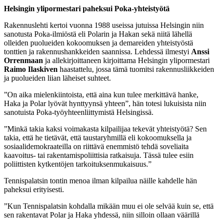
Helsingin ylipormestari paheksui Poka-yhteistyötä
Rakennuslehti kertoi vuonna 1988 useissa jutuissa Helsingin niin
sanotusta Poka-ilmiöstä eli Polarin ja Hakan sekä niitä lähellä
olleiden puolueiden kokoomuksen ja demareiden yhteistyöstä
tonttien ja rakennushankkeiden saannissa. Lehdessä ilmestyi
Anssi
Orrenmaan
ja allekirjoittaneen kirjoittama Helsingin ylipormestari
Raimo Ilaskiven
haastattelu, jossa tämä tuomitsi rakennusliikkeiden
ja puolueiden liian läheiset suhteet.
”On aika mielenkiintoista, että aina kun tulee merkittävä hanke,
Haka ja Polar lyövät hynttyynsä yhteen”, hän totesi lukuisista niin
sanotuista Poka-työyhteenliittymistä Helsingissä.
”Minkä takia kaksi voimakasta kilpailijaa tekevät yhteistyötä? Sen
takia, että he tietävät, että taustaryhmillä eli kokoomuksella ja
sosiaalidemokraateilla on riittävä enemmistö tehdä soveliaita
kaavoitus- tai rakentamispoliittisia ratkaisuja. Tässä tulee esiin
poliittisten kytkentöjen tarkoituksenmukaisuus.”
Tennispalatsin tontin menoa ilman kilpailua näille kahdelle hän
paheksui erityisesti.
”Kun Tennispalatsin kohdalla mikään muu ei ole selvää kuin se, että
sen rakentavat Polar ja Haka yhdessä, niin silloin ollaan väärillä