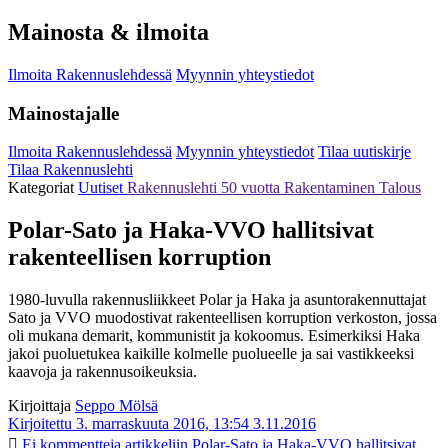
Mainosta & ilmoita
Ilmoita Rakennuslehdessä
Myynnin yhteystiedot
Mainostajalle
Ilmoita Rakennuslehdessä
Myynnin yhteystiedot
Tilaa uutiskirje
Tilaa Rakennuslehti
Kategoriat
Uutiset
Rakennuslehti 50 vuotta
Rakentaminen
Talous
Polar-Sato ja Haka-VVO hallitsivat
rakenteellisen korruption
1980-luvulla rakennusliikkeet Polar ja Haka ja asuntorakennuttajat
Sato ja VVO muodostivat rakenteellisen korruption verkoston, jossa
oli mukana demarit, kommunistit ja kokoomus. Esimerkiksi Haka
jakoi puoluetukea kaikille kolmelle puolueelle ja sai vastikkeeksi
kaavoja ja rakennusoikeuksia.
Kirjoittaja
Seppo Mölsä
Kirjoitettu 3. marraskuuta 2016, 13:54
3.11.2016
Ei kommentteja
artikkeliin Polar-Sato ja Haka-VVO hallitsivat