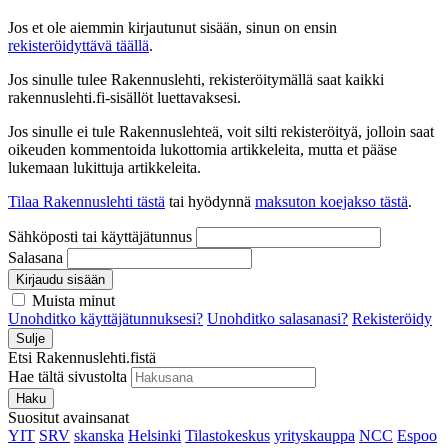
Jos et ole aiemmin kirjautunut sisään, sinun on ensin
rekisteröidyttävä täällä
.
Jos sinulle tulee Rakennuslehti, rekisteröitymällä saat kaikki
rakennuslehti.fi-sisällöt luettavaksesi.
Jos sinulle ei tule Rakennuslehteä, voit silti rekisteröityä, jolloin saat
oikeuden kommentoida lukottomia artikkeleita, mutta et pääse
lukemaan lukittuja artikkeleita.
Tilaa Rakennuslehti tästä
tai hyödynnä
maksuton koejakso tästä
.
Sähköposti tai käyttäjätunnus
Salasana
Kirjaudu sisään
Muista minut
Unohditko käyttäjätunnuksesi?
Unohditko salasanasi?
Rekisteröidy
Sulje
Etsi Rakennuslehti.fistä
Hae tältä sivustolta
Haku
Suositut avainsanat
YIT
SRV
skanska
Helsinki
Tilastokeskus
yrityskauppa
NCC
Espoo