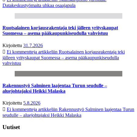
Datakeskustyömaita uhkaa osaajapula
Ruotsalainen korjausrakentaja teki jälleen yrityskaupat
Suomessa – asema pääkaupunkiseudulla vahvistuu
Kirjoitettu
31.7.2026
Ei kommentteja
artikkeliin Ruotsalainen korjausrakentaja teki
jälleen yrityskaupat Suomessa – asema pääkaupunkiseudulla
vahvistuu
Rakennustyö Salminen laajentaa Turun seudulle –
aluejohtajaksi Heikki Malaska
Kirjoitettu
5.8.2026
Ei kommentteja
artikkeliin Rakennustyö Salminen laajentaa Turun
seudulle – aluejohtajaksi Heikki Malaska
Uutiset