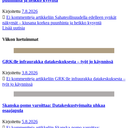
puunhinta ja heikko kysyntä
Kirjoitettu
7.8.2026
Ei kommentteja
artikkeliin Sahateollisuudella edelleen synkät
näkymät – kiusana korkea puunhinta ja heikko kysyntä
Lisää uutisia
Viikon luetuimmat
GRK:lle infraurakka datakeskuksesta – työt jo käynnissä
Kirjoitettu
3.8.2026
Ei kommentteja
artikkeliin GRK:lle infraurakka datakeskuksesta –
työt jo käynnissä
Skanska-pomo varoittaa: Datakeskustyömaita uhkaa
osaajapula
Kirjoitettu
5.8.2026
Ei kommentteja
artikkeliin Skanska-pomo varoittaa: