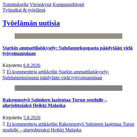
Toimitukselta
Vieraskynä
Kumppaniblogit
Työpaikat & työelämä
Työelämän uutisia
Starkin ammattilaiskysely: Suhdannekuopasta päädytään vielä
työvoimapulaan
Kirjoitettu
6.8.2026
Ei kommentteja
artikkeliin Starkin ammattilaiskysely:
Suhdannekuopasta päädytään vielä työvoimapulaan
Rakennustyö Salminen laajentaa Turun seudulle –
aluejohtajaksi Heikki Malaska
Kirjoitettu
5.8.2026
Ei kommentteja
artikkeliin Rakennustyö Salminen laajentaa Turun
seudulle – aluejohtajaksi Heikki Malaska