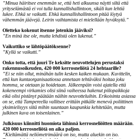
”Minua häiritsee enemmän se, että heti alkuunsa näytti siltä että
yrityselämästä ei voi tulla kunnallishallintoon, sikäli kun lehtiä
lukee. Ehkä se vaikutti. Ehkä kunnallishallintoon pitää löytyä
vähemmän jäävejä. Leirin vaihtamista ei mielellään hyväksytä.”
Oletteko kokenut itsenne jotenkin jääviksi?
”En minä itse ole, mutta lehdistä olen lukenut.”
Vaikuttiko se lähtöpäätöksenne?
”Kyllä se vaikutti.”
Onko totta, että juuri Te keksitte neuvottelujen perustaksi
rakennusoikeuden, 420
000 kerrosneliötä 24 hehtaarille?
”Ei se niin ollut, minähän tulin kesken kaiken mukaan. Kuvittelin,
että kun kuntaorganisaatiossa annetaan tehtäväksi hoitaa joku
homma, se otetaan ja hoidetaan. Jälkeenpäin voisi ajatella että
kokeneempi virkamies olisi siinä vaiheessa hakenut piilopaikkoja
eikä olisi pistänyt päätään näihin neuvotteluihin. Erikoisinta asiassa
on se, että Tampereella vallitsee erittäin pitkälle menevä poliittinen
yksimielisyys siitä mihin suuntaan kaupunkia kehitetään, mutta
julkinen kuva on toisenlainen.”
Julkisuus kiinnitti huomiota lähinnä kerrosneliöitten määrään
.
420
000 kerrosneliötä on aika paljon.
”Kieltämättä neliömetrimäärä on iso, mutta aluekin on iso.