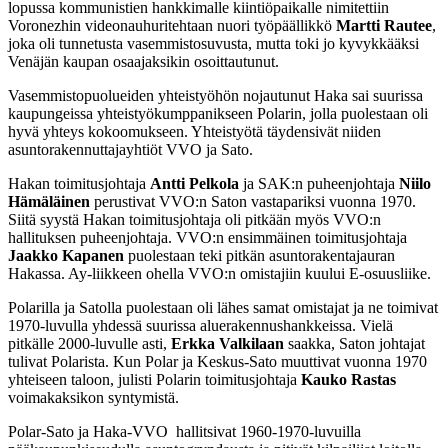
lopussa kommunistien hankkimalle kiintiöpaikalle nimitettiin
Voronezhin videonauhuritehtaan nuori työpäällikkö
Martti Rautee
,
joka oli tunnetusta vasemmistosuvusta, mutta toki jo kyvykkääksi
Venäjän kaupan osaajaksikin osoittautunut.
Vasemmistopuolueiden yhteistyöhön nojautunut Haka sai suurissa
kaupungeissa yhteistyökumppanikseen Polarin, jolla puolestaan oli
hyvä yhteys kokoomukseen. Yhteistyötä täydensivät niiden
asuntorakennuttajayhtiöt VVO ja Sato.
Hakan toimitusjohtaja
Antti Pelkola
ja SAK:n puheenjohtaja
Niilo
Hämäläinen
perustivat VVO:n Saton vastapariksi vuonna 1970.
Siitä syystä Hakan toimitusjohtaja oli pitkään myös VVO:n
hallituksen puheenjohtaja. VVO:n ensimmäinen toimitusjohtaja
Jaakko Kapanen
puolestaan teki pitkän asuntorakentajauran
Hakassa. Ay-liikkeen ohella VVO:n omistajiin kuului E-osuusliike.
Polarilla ja Satolla puolestaan oli lähes samat omistajat ja ne toimivat
1970-luvulla yhdessä suurissa aluerakennushankkeissa. Vielä
pitkälle 2000-luvulle asti,
Erkka Valkilaan
saakka, Saton johtajat
tulivat Polarista. Kun Polar ja Keskus-Sato muuttivat vuonna 1970
yhteiseen taloon, julisti Polarin toimitusjohtaja
Kauko Rastas
voimakaksikon syntymistä.
Polar-Sato ja Haka-VVO hallitsivat 1960-1970-luvuilla