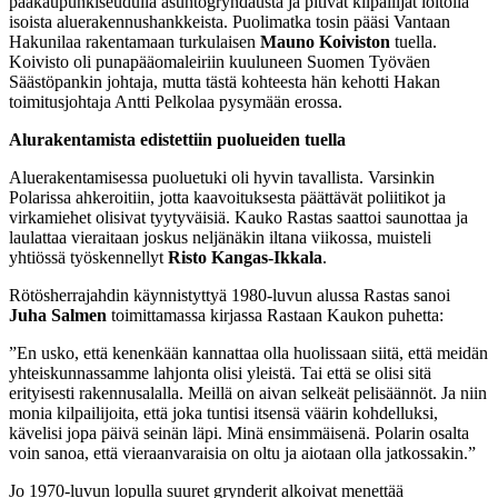
pääkaupunkiseudulla asuntogryndausta ja pitivät kilpailijat loitolla
isoista aluerakennushankkeista. Puolimatka tosin pääsi Vantaan
Hakunilaa rakentamaan turkulaisen
Mauno Koiviston
tuella.
Koivisto oli punapääomaleiriin kuuluneen Suomen Työväen
Säästöpankin johtaja, mutta tästä kohteesta hän kehotti Hakan
toimitusjohtaja Antti Pelkolaa pysymään erossa.
Alurakentamista edistettiin puolueiden tuella
Aluerakentamisessa puoluetuki oli hyvin tavallista. Varsinkin
Polarissa ahkeroitiin, jotta kaavoituksesta päättävät poliitikot ja
virkamiehet olisivat tyytyväisiä. Kauko Rastas saattoi saunottaa ja
laulattaa vieraitaan joskus neljänäkin iltana viikossa, muisteli
yhtiössä työskennellyt
Risto Kangas-Ikkala
.
Rötösherrajahdin käynnistyttyä 1980-luvun alussa Rastas sanoi
Juha Salmen
toimittamassa kirjassa Rastaan Kaukon puhetta:
”En usko, että kenenkään kannattaa olla huolissaan siitä, että meidän
yhteiskunnassamme lahjonta olisi yleistä. Tai että se olisi sitä
erityisesti rakennusalalla. Meillä on aivan selkeät pelisäännöt. Ja niin
monia kilpailijoita, että joka tuntisi itsensä väärin kohdelluksi,
kävelisi jopa päivä seinän läpi. Minä ensimmäisenä. Polarin osalta
voin sanoa, että vieraanvaraisia on oltu ja aiotaan olla jatkossakin.”
Jo 1970-luvun lopulla suuret grynderit alkoivat menettää