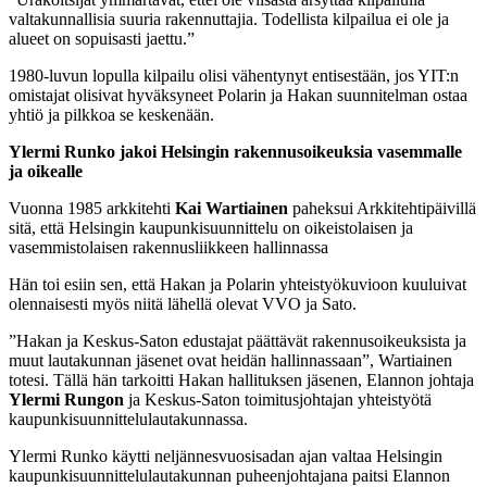
valtakunnallisia suuria rakennuttajia. Todellista kilpailua ei ole ja
alueet on sopuisasti jaettu.”
1980-luvun lopulla kilpailu olisi vähentynyt entisestään, jos YIT:n
omistajat olisivat hyväksyneet Polarin ja Hakan suunnitelman ostaa
yhtiö ja pilkkoa se keskenään.
Ylermi Runko jakoi Helsingin rakennusoikeuksia vasemmalle
ja oikealle
Vuonna 1985 arkkitehti
Kai Wartiainen
paheksui Arkkitehtipäivillä
sitä, että Helsingin kaupunkisuunnittelu on oikeistolaisen ja
vasemmistolaisen rakennusliikkeen hallinnassa
Hän toi esiin sen, että Hakan ja Polarin yhteistyökuvioon kuuluivat
olennaisesti myös niitä lähellä olevat VVO ja Sato.
”Hakan ja Keskus-Saton edustajat päättävät rakennusoikeuksista ja
muut lautakunnan jäsenet ovat heidän hallinnassaan”, Wartiainen
totesi. Tällä hän tarkoitti Hakan hallituksen jäsenen, Elannon johtaja
Ylermi Rungon
ja Keskus-Saton toimitusjohtajan yhteistyötä
kaupunkisuunnittelulautakunnassa.
Ylermi Runko käytti neljännesvuosisadan ajan valtaa Helsingin
kaupunkisuunnittelulautakunnan puheenjohtajana paitsi Elannon