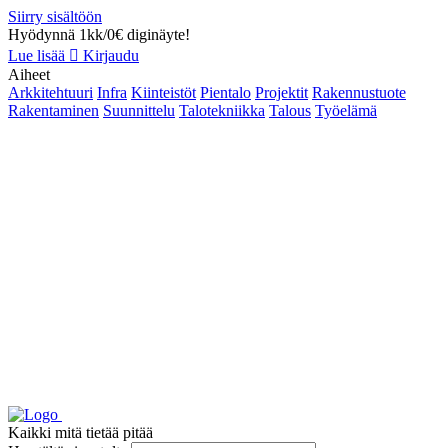
Siirry sisältöön
Hyödynnä 1kk/0€ diginäyte!
Lue lisää
Kirjaudu
Aiheet
Arkkitehtuuri
Infra
Kiinteistöt
Pientalo
Projektit
Rakennustuote
Rakentaminen
Suunnittelu
Talotekniikka
Talous
Työelämä
Kaikki mitä tietää pitää