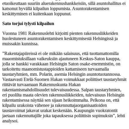
etuoikeuttaan suuriin aluerakennushankkeisiin, sillä asuntohallitus ei
katsonut hyvällä kilpailun loppumista. Asuntorakentamisen
keskittyminen ei kuitenkaan loppunut.
Sato torjui tylysti kilpailun
Vuonna 1981 Rakennuslehti kirjoitti pienten rakennusliikkeiden
huolestuneen asuntorakentamisen keskittymisestä Helsingissä ja
muissakin kunnissa.
”Rakentajapiireissä ei ole mikään salaisuus, että tuottamattomilla
maaomistuksillaan vaikeuksiin ajautuneen Keskus-Saton kauppa,
jolla se hankki varakkaan Helsingin Saton osake-enemmistön, on
tarkoitettu maanomistustappioiden kattamiseen turvaamalla
taustaryhmien, mm. Polarin, asemia Helsingin asuntotuotannossa.
Vastaavasti Etelä-Suomen Hakan voimakkaat poliittiset taustaryhmät
riittävät turvaamaan Rakennuskunta Hakan
rakentamismahdollisuudet tulevaisuudessa. Salpan taustaryhmien,
eri puolilta maata olevien rakennusliikkeiden, tulevaisuus Helsingin
rakentamisessa näyttää sen sijaan heikoimmalta. Pelkona on, että
kilpailu urakoista vähenee ja rakennuttajaorganisaatioiden
taustavoimat jakavat urakat keskenään. Kaupungin vuokratontit
jaetaan rakennuttajille joka tapauksessa poliittisin sopimuksin”, lehti
analysoi.