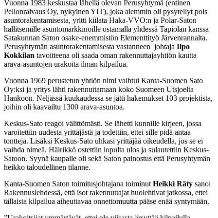
Vuonna 1983 keskustaa lähellä olevan Perusyhtymä (entinen
Pellonraivaus Oy, nykyinen YIT), joka aiemmin oli pysytellyt pois
asuntorakentamisesta, yritti kiilata Haka-VVO:n ja Polar-Saton
hallitsemille asuntomarkkinoille ostamalla yhdessä Tapiolan kanssa
Satakunnan Saton osake-enemmistön Elementtityö Järvenrannalta.
Perusyhtymän asuntorakentamisesta vastanneen johtaja
Ilpo
Kokkilan
tavoitteena oli saada oman rakennuttajayhtiön kautta
arava-asuntojen urakoita ilman kilpailua.
Vuonna 1969 perustetun yhtiön nimi vaihtui Kanta-Suomen Sato
Oy:ksi ja yritys lähti rakennuttamaan koko Suomeen Utsjoelta
Hankoon. Neljässä kuukaudessa se jätti hakemukset 103 projektista,
joihin oli kaavailtu 1300 arava-asuntoa.
Keskus-Sato reagoi välittömästi. Se lähetti kunnille kirjeen, jossa
varoitettiin uudesta yrittäjästä ja todettiin, ettei sille pidä antaa
tontteja. Lisäksi Keskus-Sato uhkasi yrittäjää oikeudella, jos se ei
vaihda nimeä. Häirikkö ostettiin lopulta ulos ja sulautettiin Keskus-
Satoon. Syynä kaupalle oli sekä Saton painostus että Perusyhtymän
heikko taloudellinen tilanne.
Kanta-Suomen Saton toimitusjohtajana toiminut
Heikki Räty
sanoi
Rakennuslehdessä, että isot rakennuttajat huolehtivat jatkossa, ettei
tällaista kilpailua aiheuttavaa onnettomuutta pääse enää syntymään.
”Urakoitsijat ymmärtävät, ettei ole viisasta ärsyttää kilpailulla