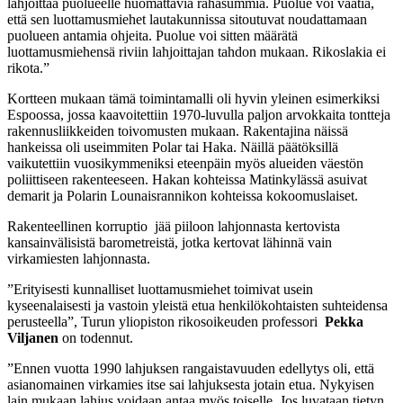
lahjoittaa puolueelle huomattavia rahasummia. Puolue voi vaatia,
että sen luottamusmiehet lautakunnissa sitoutuvat noudattamaan
puolueen antamia ohjeita. Puolue voi sitten määrätä
luottamusmiehensä riviin lahjoittajan tahdon mukaan. Rikoslakia ei
rikota.”
Kortteen mukaan tämä toimintamalli oli hyvin yleinen esimerkiksi
Espoossa, jossa kaavoitettiin 1970-luvulla paljon arvokkaita tontteja
rakennusliikkeiden toivomusten mukaan. Rakentajina näissä
hankeissa oli useimmiten Polar tai Haka. Näillä päätöksillä
vaikutettiin vuosikymmeniksi eteenpäin myös alueiden väestön
poliittiseen rakenteeseen. Hakan kohteissa Matinkylässä asuivat
demarit ja Polarin Lounaisrannikon kohteissa kokoomuslaiset.
Rakenteellinen korruptio jää piiloon lahjonnasta kertovista
kansainvälisistä barometreistä, jotka kertovat lähinnä vain
virkamiesten lahjonnasta.
”Erityisesti kunnalliset luottamusmiehet toimivat usein
kyseenalaisesti ja vastoin yleistä etua henkilökohtaisten suhteidensa
perusteella”, Turun yliopiston rikosoikeuden professori
Pekka
Viljanen
on todennut.
”Ennen vuotta 1990 lahjuksen rangaistavuuden edellytys oli, että
asianomainen virkamies itse sai lahjuksesta jotain etua. Nykyisen
lain mukaan lahjus voidaan antaa myös toiselle. Jos luvataan tietyn