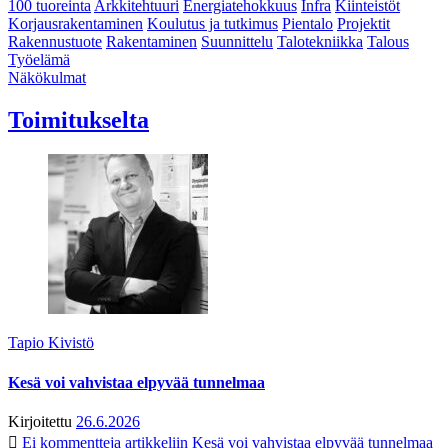
100 tuoreinta
Arkkitehtuuri
Energiatehokkuus
Infra
Kiinteistöt
Korjausrakentaminen
Koulutus ja tutkimus
Pientalo
Projektit
Rakennustuote
Rakentaminen
Suunnittelu
Talotekniikka
Talous
Työelämä
Näkökulmat
Toimitukselta
Tapio Kivistö
Kesä voi vahvistaa elpyvää tunnelmaa
Kirjoitettu
26.6.2026
Ei kommentteja
artikkeliin Kesä voi vahvistaa elpyvää tunnelmaa