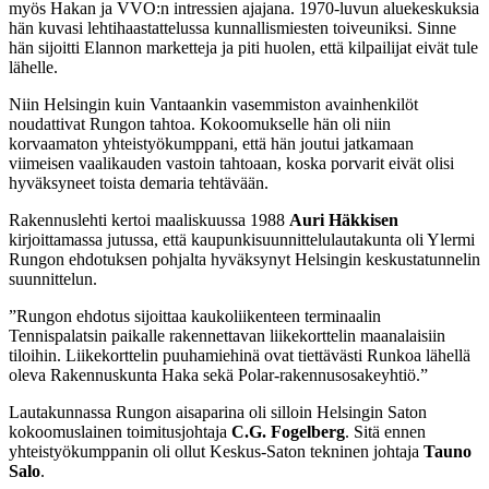
myös Hakan ja VVO:n intressien ajajana. 1970-luvun aluekeskuksia
hän kuvasi lehtihaastattelussa kunnallismiesten toiveuniksi. Sinne
hän sijoitti Elannon marketteja ja piti huolen, että kilpailijat eivät tule
lähelle.
Niin Helsingin kuin Vantaankin vasemmiston avainhenkilöt
noudattivat Rungon tahtoa. Kokoomukselle hän oli niin
korvaamaton yhteistyökumppani, että hän joutui jatkamaan
viimeisen vaalikauden vastoin tahtoaan, koska porvarit eivät olisi
hyväksyneet toista demaria tehtävään.
Rakennuslehti kertoi maaliskuussa 1988
Auri Häkkisen
kirjoittamassa jutussa, että kaupunkisuunnittelulautakunta oli Ylermi
Rungon ehdotuksen pohjalta hyväksynyt Helsingin keskustatunnelin
suunnittelun.
”Rungon ehdotus sijoittaa kaukoliikenteen terminaalin
Tennispalatsin paikalle rakennettavan liikekorttelin maanalaisiin
tiloihin. Liikekorttelin puuhamiehinä ovat tiettävästi Runkoa lähellä
oleva Rakennuskunta Haka sekä Polar-rakennusosakeyhtiö.”
Lautakunnassa Rungon aisaparina oli silloin Helsingin Saton
kokoomuslainen toimitusjohtaja
C.G. Fogelberg
. Sitä ennen
yhteistyökumppanin oli ollut Keskus-Saton tekninen johtaja
Tauno
Salo
.