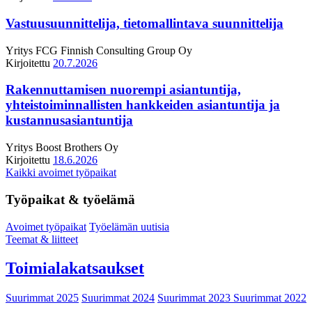
Vastuusuunnittelija, tietomallintava suunnittelija
Yritys
FCG Finnish Consulting Group Oy
Kirjoitettu
20.7.2026
Rakennuttamisen nuorempi asiantuntija,
yhteistoiminnallisten hankkeiden asiantuntija ja
kustannusasiantuntija
Yritys
Boost Brothers Oy
Kirjoitettu
18.6.2026
Kaikki avoimet työpaikat
Työpaikat & työelämä
Avoimet työpaikat
Työelämän uutisia
Teemat & liitteet
Toimialakatsaukset
Suurimmat 2025
Suurimmat 2024
Suurimmat 2023
Suurimmat 2022