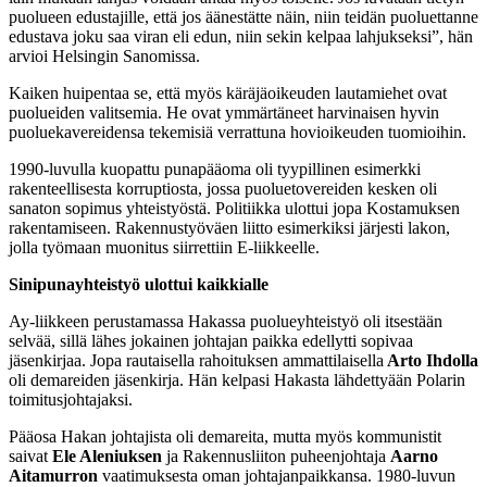
puolueen edustajille, että jos äänestätte näin, niin teidän puoluettanne
edustava joku saa viran eli edun, niin sekin kelpaa lahjukseksi”, hän
arvioi Helsingin Sanomissa.
Kaiken huipentaa se, että myös käräjäoikeuden lautamiehet ovat
puolueiden valitsemia. He ovat ymmärtäneet harvinaisen hyvin
puoluekavereidensa tekemisiä verrattuna hovioikeuden tuomioihin.
1990-luvulla kuopattu punapääoma oli tyypillinen esimerkki
rakenteellisesta korruptiosta, jossa puoluetovereiden kesken oli
sanaton sopimus yhteistyöstä. Politiikka ulottui jopa Kostamuksen
rakentamiseen. Rakennustyöväen liitto esimerkiksi järjesti lakon,
jolla työmaan muonitus siirrettiin E-liikkeelle.
Sinipunayhteistyö ulottui kaikkialle
Ay-liikkeen perustamassa Hakassa puolueyhteistyö oli itsestään
selvää, sillä lähes jokainen johtajan paikka edellytti sopivaa
jäsenkirjaa. Jopa rautaisella rahoituksen ammattilaisella
Arto Ihdolla
oli demareiden jäsenkirja. Hän kelpasi Hakasta lähdettyään Polarin
toimitusjohtajaksi.
Pääosa Hakan johtajista oli demareita, mutta myös kommunistit
saivat
Ele Aleniuksen
ja Rakennusliiton puheenjohtaja
Aarno
Aitamurron
vaatimuksesta oman johtajanpaikkansa. 1980-luvun