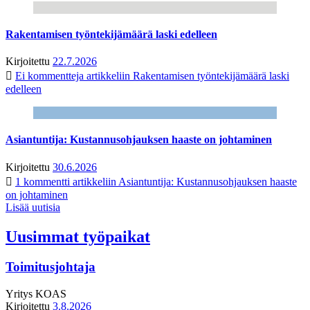
Rakentamisen työntekijämäärä laski edelleen
Kirjoitettu
22.7.2026
Ei kommentteja
artikkeliin Rakentamisen työntekijämäärä laski
edelleen
Asiantuntija: Kustannusohjauksen haaste on johtaminen
Kirjoitettu
30.6.2026
1 kommentti
artikkeliin Asiantuntija: Kustannusohjauksen haaste
on johtaminen
Lisää uutisia
Uusimmat työpaikat
Toimitusjohtaja
Yritys
KOAS
Kirjoitettu
3.8.2026