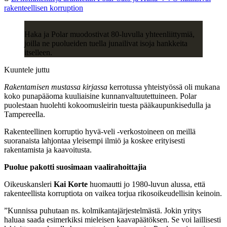
rakenteellisen korruption
Haka ja Polar muodostivat 80-luvulla yhteenliittymiä,
joilla ne puolueiden tuella junailivat isoja hankkeita
itselleen.
Kuuntele juttu
Rakentamisen mustassa kirjassa
kerrotussa yhteistyössä oli mukana
koko punapääoma kuuliaisine kunnanvaltuutettuineen. Polar
puolestaan huolehti kokoomusleirin tuesta pääkaupunkisedulla ja
Tampereella.
Rakenteellinen korruptio hyvä-veli -verkostoineen on meillä
suoranaista lahjontaa yleisempi ilmiö ja koskee erityisesti
rakentamista ja kaavoitusta.
Puolue pakotti suosimaan vaalirahoittajia
Oikeuskansleri
Kai Korte
huomautti jo 1980-luvun alussa, että
rakenteellista korruptiota on vaikea torjua rikosoikeudellisin keinoin.
”Kunnissa puhutaan ns. kolmikantajärjestelmästä. Jokin yritys
haluaa saada esimerkiksi mieleisen kaavapäätöksen. Se voi laillisesti