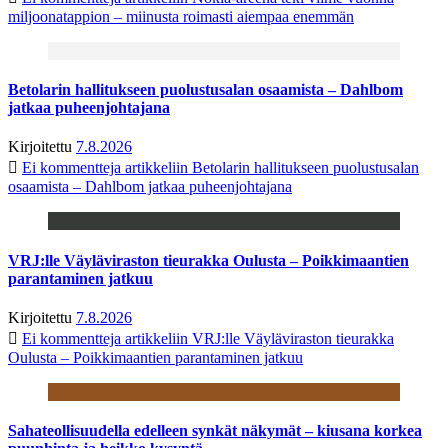
miljoonatappion – miinusta roimasti aiempaa enemmän
Betolarin hallitukseen puolustusalan osaamista – Dahlbom
jatkaa puheenjohtajana
Kirjoitettu
7.8.2026
Ei kommentteja
artikkeliin Betolarin hallitukseen puolustusalan
osaamista – Dahlbom jatkaa puheenjohtajana
VRJ:lle Väyläviraston tieurakka Oulusta – Poikkimaantien
parantaminen jatkuu
Kirjoitettu
7.8.2026
Ei kommentteja
artikkeliin VRJ:lle Väyläviraston tieurakka
Oulusta – Poikkimaantien parantaminen jatkuu
Sahateollisuudella edelleen synkät näkymät – kiusana korkea