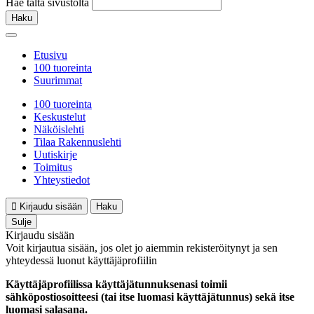
Hae tältä sivustolta
Haku
Etusivu
100 tuoreinta
Suurimmat
100 tuoreinta
Keskustelut
Näköislehti
Tilaa Rakennuslehti
Uutiskirje
Toimitus
Yhteystiedot
Kirjaudu sisään
Haku
Sulje
Kirjaudu sisään
Voit kirjautua sisään, jos olet jo aiemmin rekisteröitynyt ja sen
yhteydessä luonut käyttäjäprofiilin
Käyttäjäprofiilissa käyttäjätunnuksenasi toimii
sähköpostiosoitteesi (tai itse luomasi käyttäjätunnus) sekä itse
luomasi salasana.