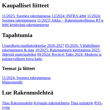
Kaupalliset liitteet
11/2025: Suomea rakentamassa
12/2024: INFRA-lehti
11/2024:
Suomea rakentamassa
11/2023: Jokka − Rakennusteollisuus RT:n
lehti kestävästä rakentamisesta
Tapahtumia
Urapolkuja-oppilaitoskiertue 2026-2027
05/2026: Vähähiilinen
rakentaminen & data
10/2025: Rakentamisen kiertotalous 2025:
Jätteistä materiaaleiksi
09/2024: Recticel Talks 2024: Moderni ja
paloturvallinen loiva katto
Teemat ja liitteet
11/2024: Suomea rakentamassa
Mainostajalle
Lue Rakennuslehteä
Tilaa Rakennuslehti
Kirjaudu näköislehteen
Tilaa uutiskirje
RSS-
syöte