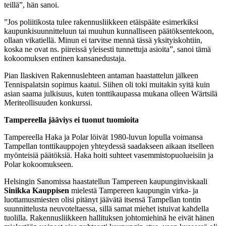
teillä”, hän sanoi.
”Jos poliitikosta tulee rakennusliikkeen etäispääte esimerkiksi
kaupunkisuunnitteluun tai muuhun kunnalliseen päätöksentekoon,
ollaan vikatiellä. Minun ei tarvitse mennä tässä yksityiskohtiin,
koska ne ovat ns. piireissä yleisesti tunnettuja asioita”, sanoi tämä
kokoomuksen entinen kansanedustaja.
Pian Ilaskiven Rakennuslehteen antaman haastattelun jälkeen
Tennispalatsin sopimus kaatui. Siihen oli toki muitakin syitä kuin
asian saama julkisuus, kuten tonttikaupassa mukana olleen Wärtsilä
Meriteollisuuden konkurssi.
Tampereella jääviys ei tuonut tuomioita
Tampereella Haka ja Polar löivät 1980-luvun lopulla voimansa
Tampellan tonttikauppojen yhteydessä saadakseen aikaan itselleen
myönteisiä päätöksiä. Haka hoiti suhteet vasemmistopuolueisiin ja
Polar kokoomukseen.
Helsingin Sanomissa haastatellun Tampereen kaupunginviskaali
Sinikka Kauppisen
mielestä Tampereen kaupungin virka- ja
luottamusmiesten olisi pitänyt jäävätä itsensä Tampellan tontin
suunnittelusta neuvoteltaessa, sillä samat miehet istuivat kahdella
tuolilla. Rakennusliikkeen hallituksen johtomiehinä he eivät hänen