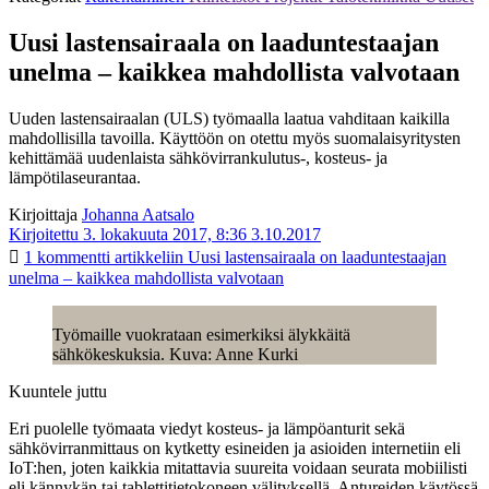
Uusi lastensairaala on laaduntestaajan
unelma – kaikkea mahdollista valvotaan
Uuden lastensairaalan (ULS) työmaalla laatua vahditaan kaikilla
mahdollisilla tavoilla. Käyttöön on otettu myös suomalaisyritysten
kehittämää uudenlaista sähkövirrankulutus-, kosteus- ja
lämpötilaseurantaa.
Kirjoittaja
Johanna Aatsalo
Kirjoitettu 3. lokakuuta 2017, 8:36
3.10.2017
1 kommentti
artikkeliin Uusi lastensairaala on laaduntestaajan
unelma – kaikkea mahdollista valvotaan
Työmaille vuokrataan esimerkiksi älykkäitä
sähkökeskuksia. Kuva: Anne Kurki
Kuuntele juttu
Eri puolelle työmaata viedyt kosteus- ja lämpöanturit sekä
sähkövirranmittaus on kytketty esineiden ja asioiden internetiin eli
IoT:hen, joten kaikkia mitattavia suureita voidaan seurata mobiilisti
eli kännykän tai tablettitietokoneen välityksellä. Antureiden käytössä