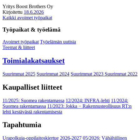
Yritys
Boost Brothers Oy
Kirjoitettu
18.6.2026
Kaikki avoimet työpaikat
Työpaikat & työelämä
Avoimet työpaikat
Työelämän uutisia
Teemat & liitteet
Toimialakatsaukset
Suurimmat 2025
Suurimmat 2024
Suurimmat 2023
Suurimmat 2022
Kaupalliset liitteet
11/2025: Suomea rakentamassa
12/2024: INFRA-lehti
11/2024:
Suomea rakentamassa
11/2023: Jokka − Rakennusteollisuus RT:n
lehti kestävästä rakentamisesta
Tapahtumia
Urapolkuja-oppilaitoskiertue 2026-2027
05/2026: Vähähiilinen