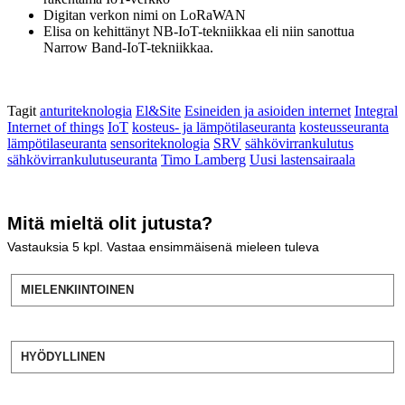
Digitan verkon nimi on LoRaWAN
Elisa on kehittänyt NB-IoT-tekniikkaa eli niin sanottua
Narrow Band-IoT-tekniikkaa.
Tagit
anturiteknologia
El&Site
Esineiden ja asioiden internet
Integral
Internet of things
IoT
kosteus- ja lämpötilaseuranta
kosteusseuranta
lämpötilaseuranta
sensoriteknologia
SRV
sähkövirrankulutus
sähkövirrankulutuseuranta
Timo Lamberg
Uusi lastensairaala
Mitä mieltä olit jutusta?
Vastauksia
5
kpl. Vastaa ensimmäisenä mieleen tuleva
MIELENKIINTOINEN
HYÖDYLLINEN