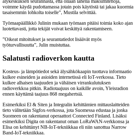
älykeskuksen seurannasta, että ollaan lähellä maksimitehoja,
voimme käydä pudottamassa jotain pois käytöstä tai jakaa kuormia
tasaisemmin lohkolta toiselle”, Mustila selvittää.
Työmaapäällikkö Julinin mukaan työmaan pitäisi toimia koko ajan
luotettavasti, jotta tekijät voivat keskittyä rakentamiseen.
”Oikeat mitoitukset ja seurantatiedot lisäävät myös
työturvallisuutta”, Julin muistuttaa.
Salatusti radioverkon kautta
Kosteus- ja lämpötiedot sekä älysähkökaapin tuottava informaatio
kulkee esineiden ja asioiden internetissä eli IoT-verkossa. Tieto
kulkee alhaisen taajuuden ja vähäisen virrankulutuksen
radioverkkoa pitkin. Radiotaajuus on kaikille avoin, Yleisradion
ennen käyttämä taajuus 868 megahertsiä.
Esimerkiksi El & Siten ja Integralin kehittämien mittauslaitteiden
tieto välitetään Sigfox-verkossa, jota Suomessa edustaa ja jonka
Suomeen on rakentanut operaattori Connected Finland. Lisäksi
esimerkiksi Digita on rakentanut oman LoRaWAN-verkkonsa ja
Elisa on kehittänyt NB-IoT-tekniikkaa eli niin sanottua Narrow
Band-IoT-tekniikkaa.