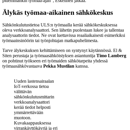
pidemmänkin työmaa-ajan”, Eskelinen jatkaa.
Älykäs työmaa-aikainen sähkökeskus
Sähkönkulutustietoa ULS:n työmaalla kerää sähkökeskuksessa
oleva verkkoanalysaattori. Sen lähetin puolestaan lukee ja tallentaa
analysaattorin tiedot. Ne ovat luettavissa reaaliaikaisesti esimerkiksi
työmaainsinöörin tai työnjohtajan matkapuhelimesta.
Tarve älykeskuksen kehittämiseen on syntynyt käytännössä. El &
Siten perustaja ja työmaasähköistyksen asiantuntija
Timo Lamberg
on pohtinut työkseen eri työmaiden sähkötarpeita yhdessä
työmaasähkövastaava
Pekka Mustilan
kanssa.
Uuden lastensairaalan
IoT-verkossa tietoa
välittävän
sähkönkulutusmittarin
verkkoanalysaattori
kerää tiedot helposti
ymmärrettävään
muotoon.
Kuvakaappauksessa
virrankäyttökäyriä ja eri