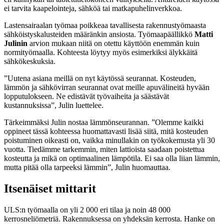
ei tarvita kaapelointeja, sähköä tai matkapuhelinverkkoa.
Lastensairaalan työmaa poikkeaa tavallisesta rakennustyömaasta
sähköistyskalusteiden määränkin ansiosta. Työmaapäällikkö
Matti
Julinin
arvion mukaan niitä on otettu käyttöön enemmän kuin
normityömaalla. Kohteesta löytyy myös esimerkiksi älykkäitä
sähkökeskuksia.
”Uutena asiana meillä on nyt käytössä seurannat. Kosteuden,
lämmön ja sähkövirran seurannat ovat meille apuvälineitä hyvään
lopputulokseen. Ne edistävät työvaiheita ja säästävät
kustannuksissa”, Julin luettelee.
Tärkeimmäksi Julin nostaa lämmönseurannan. ”Olemme kaikki
oppineet tässä kohteessa huomattavasti lisää siitä, mitä kosteuden
poistuminen oikeasti on, vaikka minullakin on työkokemusta yli 30
vuotta. Tiedämme tarkemmin, miten lattioista saadaan poistettua
kosteutta ja mikä on optimaalinen lämpötila. Ei saa olla liian lämmin,
mutta pitää olla tarpeeksi lämmin”, Julin huomauttaa.
Itsenäiset mittarit
ULS:n työmaalla on yli 2 000 eri tilaa ja noin 48 000
kerrosneliömetriä. Rakennuksessa on yhdeksän kerrosta. Hanke on