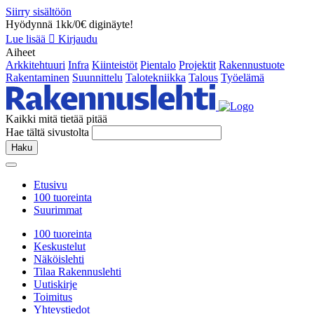
Siirry sisältöön
Hyödynnä 1kk/0€ diginäyte!
Lue lisää
Kirjaudu
Aiheet
Arkkitehtuuri
Infra
Kiinteistöt
Pientalo
Projektit
Rakennustuote
Rakentaminen
Suunnittelu
Talotekniikka
Talous
Työelämä
Kaikki mitä tietää pitää
Hae tältä sivustolta
Haku
Etusivu
100 tuoreinta
Suurimmat
100 tuoreinta
Keskustelut
Näköislehti
Tilaa Rakennuslehti
Uutiskirje
Toimitus
Yhteystiedot