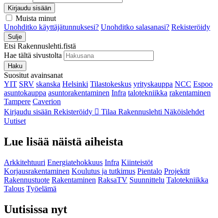
Kirjaudu sisään
Muista minut
Unohditko käyttäjätunnuksesi?
Unohditko salasanasi?
Rekisteröidy
Sulje
Etsi Rakennuslehti.fistä
Hae tältä sivustolta
Haku
Suositut avainsanat
YIT
SRV
skanska
Helsinki
Tilastokeskus
yrityskauppa
NCC
Espoo
asuntokauppa
asuntorakentaminen
Infra
talotekniikka
rakentaminen
Tampere
Caverion
Kirjaudu sisään
Rekisteröidy
Tilaa Rakennuslehti
Näköislehdet
Uutiset
Lue lisää näistä aiheista
Arkkitehtuuri
Energiatehokkuus
Infra
Kiinteistöt
Korjausrakentaminen
Koulutus ja tutkimus
Pientalo
Projektit
Rakennustuote
Rakentaminen
RaksaTV
Suunnittelu
Talotekniikka
Talous
Työelämä
Uutisissa nyt