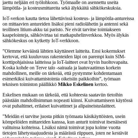
jaettu neljään eri työlohkoon. Työmaalle on asennettu useita
lämpötila- ja kosteusmittareita sekä älykkäitä sähkökeskuksia.
IoT-verkon kautta tietoa lähettävissä kosteus- ja lämpötila-antureissa
on mittaavien antureiden lisäksi pieni radiolähetin ja antenni sekä
teollinen litium-akku tai paristo. Ne eivät tarvitse toimiakseen
kaapelointeja, sähkövirtaa tai matkapuhelinverkkoa. Myös älykäs
sähkökeskus on kytketty IoT-verkkoon.
”Olemme keväästä lähtien käyttäneet laitteita. Ensi kokemukset
kertovat, että kuuluvuus rakenteiden läpi on parempi kuin SIM-
korttipohjaisissa laitteissa ja IoT-laitteet ovat hyvin huoltovapaita.
Koska kohde on Terve talo -sairaala ja laatuvaatimus korkein
mahdollinen, meille on tärkeää, että pystymme kohdentamaan
esimerkiksi kuivattamistoimia oikeisiin paikkoihin”, työmaan
teknisen toimiston päällikkö
Mikko Eskelinen
kertoo.
Eskelisen mukaan on tärkeää, että kohteesta saataviin tietoihin
päästään mahdollisimman nopeasti kiinni. Kuivattamiseen käytössä
ovat puhaltimet, erilaiset kuivattimet ja alipaineistuslaitteet.
”Meidän ei tarvitse juosta pitkin työmaata käsikäyttöisten, usein
kömpelöiden mittareiden kanssa, kun anturit toimivat itsenäisesti
valituissa kohteissa. Lisäksi nämä toimivat jopa kolme vuotta
tietojen lähetystaajuudesta ja määrästä riippuen, joten ne kestävät