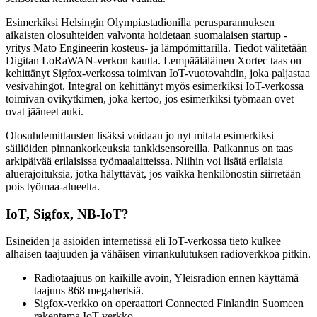
Esimerkiksi Helsingin Olympiastadionilla perusparannuksen
aikaisten olosuhteiden valvonta hoidetaan suomalaisen startup -
yritys Mato Engineerin kosteus- ja lämpömittarilla. Tiedot välitetään
Digitan LoRaWAN-verkon kautta. Lempääläläinen Xortec taas on
kehittänyt Sigfox-verkossa toimivan IoT-vuotovahdin, joka paljastaa
vesivahingot. Integral on kehittänyt myös esimerkiksi IoT-verkossa
toimivan ovikytkimen, joka kertoo, jos esimerkiksi työmaan ovet
ovat jääneet auki.
Olosuhdemittausten lisäksi voidaan jo nyt mitata esimerkiksi
säiliöiden pinnankorkeuksia tankkisensoreilla. Paikannus on taas
arkipäivää erilaisissa työmaalaitteissa. Niihin voi lisätä erilaisia
aluerajoituksia, jotka hälyttävät, jos vaikka henkilönostin siirretään
pois työmaa-alueelta.
IoT, Sigfox, NB-IoT?
Esineiden ja asioiden internetissä eli IoT-verkossa tieto kulkee
alhaisen taajuuden ja vähäisen virrankulutuksen radioverkkoa pitkin.
Radiotaajuus on kaikille avoin, Yleisradion ennen käyttämä
taajuus 868 megahertsiä.
Sigfox-verkko on operaattori Connected Finlandin Suomeen
rakentama IoT-verkko