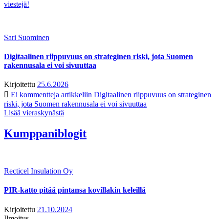
viestejä!
Sari Suominen
Digitaalinen riippuvuus on strateginen riski, jota Suomen
rakennusala ei voi sivuuttaa
Kirjoitettu
25.6.2026
Ei kommentteja
artikkeliin Digitaalinen riippuvuus on strateginen
riski, jota Suomen rakennusala ei voi sivuuttaa
Lisää vieraskynästä
Kumppaniblogit
Recticel Insulation Oy
PIR-katto pitää pintansa kovillakin keleillä
Kirjoitettu
21.10.2024
Ilmoitus