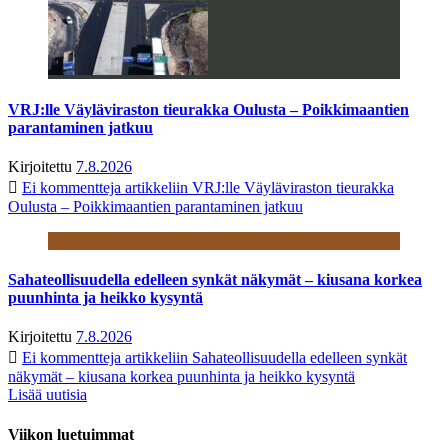
VRJ:lle Väyläviraston tieurakka Oulusta – Poikkimaantien
parantaminen jatkuu
Kirjoitettu
7.8.2026
Ei kommentteja
artikkeliin VRJ:lle Väyläviraston tieurakka
Oulusta – Poikkimaantien parantaminen jatkuu
Sahateollisuudella edelleen synkät näkymät – kiusana korkea
puunhinta ja heikko kysyntä
Kirjoitettu
7.8.2026
Ei kommentteja
artikkeliin Sahateollisuudella edelleen synkät
näkymät – kiusana korkea puunhinta ja heikko kysyntä
Lisää uutisia
Viikon luetuimmat