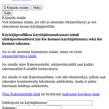
Kirjaudu sisään
Haku
Sulje
Kirjaudu sisään
Voit kirjautua sisään, jos olet jo aiemmin rekisteröitynyt ja sen
yhteydessä luonut käyttäjäprofiilin
Käyttäjäprofiilissa käyttäjätunnuksenasi toimii
sähköpostiosoitteesi (tai itse luomasi käyttäjätunnus) sekä itse
luomasi salasana.
Jos et ole aiemmin kirjautunut sisään, sinun on ensin
rekisteröidyttävä täällä
.
Jos sinulle tulee Rakennuslehti, rekisteröitymällä saat kaikki
rakennuslehti.fi-sisällöt luettavaksesi.
Jos sinulle ei tule Rakennuslehteä, voit silti rekisteröityä, jolloin saat
oikeuden kommentoida lukottomia artikkeleita, mutta et pääse
lukemaan lukittuja artikkeleita.
Tilaa Rakennuslehti tästä
tai hyödynnä
maksuton koejakso tästä
.
Sähköposti tai käyttäjätunnus
Salasana