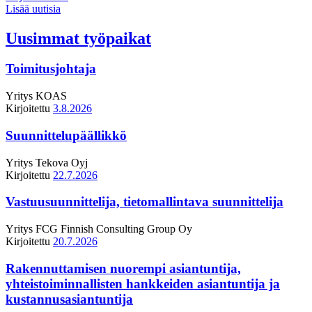
Lisää uutisia
Uusimmat työpaikat
Toimitusjohtaja
Yritys
KOAS
Kirjoitettu
3.8.2026
Suunnittelupäällikkö
Yritys
Tekova Oyj
Kirjoitettu
22.7.2026
Vastuusuunnittelija, tietomallintava suunnittelija
Yritys
FCG Finnish Consulting Group Oy
Kirjoitettu
20.7.2026
Rakennuttamisen nuorempi asiantuntija,
yhteistoiminnallisten hankkeiden asiantuntija ja
kustannusasiantuntija