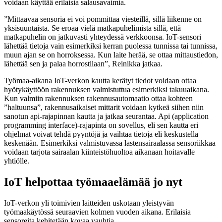
voidaan käyttää erilaisia salausavaimia.
”Mittaavaa sensoria ei voi pommittaa viesteillä, sillä liikenne on
yksisuuntaista. Se eroaa vielä matkapuhelimista sillä, että
matkapuhelin on jatkuvasti yhteydessä verkkoonsa. IoT-sensori
lähettää tietoja vain esimerkiksi kerran puolessa tunnissa tai tunnissa,
muun ajan se on horroksessa. Kun laite herää, se ottaa mittaustiedon,
lähettää sen ja palaa horrostilaan”, Reinikka jatkaa.
Työmaa-aikana IoT-verkon kautta kerätyt tiedot voidaan ottaa
hyötykäyttöön rakennuksen valmistuttua esimerkiksi takuuaikana.
Kun valmiin rakennuksen rakennusautomaatio ottaa kohteen
”haltuunsa”, rakennusaikaiset mittarit voidaan kytkeä siihen niin
sanotun api-rajapinnan kautta ja jatkaa seurantaa. Api (application
programming interface)-rajapinta on sovellus, eli sen kautta eri
ohjelmat voivat tehdä pyyntöjä ja vaihtaa tietoja eli keskustella
keskenään. Esimerkiksi valmistuvassa lastensairaalassa sensoriikkaa
voidaan tarjota sairaalan kiinteistöhuoltoa aikanaan hoitavalle
yhtiölle.
IoT helpottaa työmaaelämää jo nyt
IoT-verkon yli toimivien laitteiden uskotaan yleistyvän
työmaakäytössä seuraavien kolmen vuoden aikana. Erilaisia
sensoreita kehitetään kovaa vauhtia.