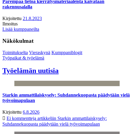
Parempaa tietoa kierrätysmateriaaleista kaivataan
rakennusalalla
Kirjoitettu
21.8.2023
Ilmoitus
Lisää kumppaneilta
Näkökulmat
Toimitukselta
Vieraskynä
Kumppaniblogit
Työpaikat & työelämä
Työelämän uutisia
Starkin ammattilaiskysely: Suhdannekuopasta päädytään vielä
työvoimapulaan
Kirjoitettu
6.8.2026
Ei kommentteja
artikkeliin Starkin ammattilaiskysely:
Suhdannekuopasta päädytään vielä työvoimapulaan