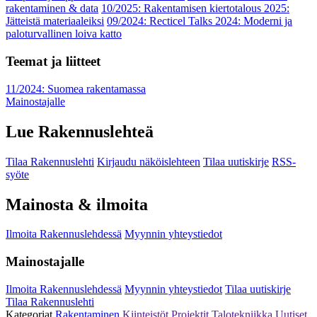
rakentaminen & data
10/2025: Rakentamisen kiertotalous 2025:
Jätteistä materiaaleiksi
09/2024: Recticel Talks 2024: Moderni ja
paloturvallinen loiva katto
Teemat ja liitteet
11/2024: Suomea rakentamassa
Mainostajalle
Lue Rakennuslehteä
Tilaa Rakennuslehti
Kirjaudu näköislehteen
Tilaa uutiskirje
RSS-
syöte
Mainosta & ilmoita
Ilmoita Rakennuslehdessä
Myynnin yhteystiedot
Mainostajalle
Ilmoita Rakennuslehdessä
Myynnin yhteystiedot
Tilaa uutiskirje
Tilaa Rakennuslehti
Kategoriat
Rakentaminen
Kiinteistöt
Projektit
Talotekniikka
Uutiset