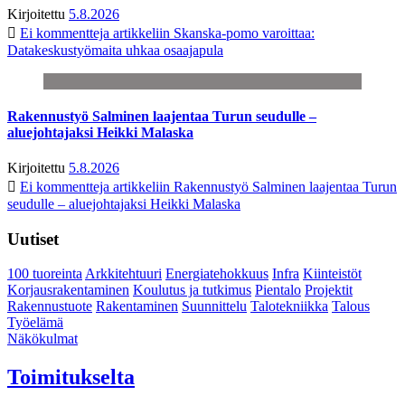
Kirjoitettu
5.8.2026
Ei kommentteja
artikkeliin Skanska-pomo varoittaa:
Datakeskustyömaita uhkaa osaajapula
Rakennustyö Salminen laajentaa Turun seudulle –
aluejohtajaksi Heikki Malaska
Kirjoitettu
5.8.2026
Ei kommentteja
artikkeliin Rakennustyö Salminen laajentaa Turun
seudulle – aluejohtajaksi Heikki Malaska
Uutiset
100 tuoreinta
Arkkitehtuuri
Energiatehokkuus
Infra
Kiinteistöt
Korjausrakentaminen
Koulutus ja tutkimus
Pientalo
Projektit
Rakennustuote
Rakentaminen
Suunnittelu
Talotekniikka
Talous
Työelämä
Näkökulmat
Toimitukselta