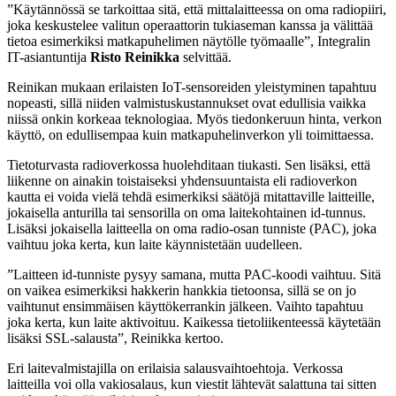
”Käytännössä se tarkoittaa sitä, että mittalaitteessa on oma radiopiiri,
joka keskustelee valitun operaattorin tukiaseman kanssa ja välittää
tietoa esimerkiksi matkapuhelimen näytölle työmaalle”, Integralin
IT-asiantuntija
Risto Reinikka
selvittää.
Reinikan mukaan erilaisten IoT-sensoreiden yleistyminen tapahtuu
nopeasti, sillä niiden valmistuskustannukset ovat edullisia vaikka
niissä onkin korkeaa teknologiaa. Myös tiedonkeruun hinta, verkon
käyttö, on edullisempaa kuin matkapuhelinverkon yli toimittaessa.
Tietoturvasta radioverkossa huolehditaan tiukasti. Sen lisäksi, että
liikenne on ainakin toistaiseksi yhdensuuntaista eli radioverkon
kautta ei voida vielä tehdä esimerkiksi säätöjä mitattaville laitteille,
jokaisella anturilla tai sensorilla on oma laitekohtainen id-tunnus.
Lisäksi jokaisella laitteella on oma radio-osan tunniste (PAC), joka
vaihtuu joka kerta, kun laite käynnistetään uudelleen.
”Laitteen id-tunniste pysyy samana, mutta PAC-koodi vaihtuu. Sitä
on vaikea esimerkiksi hakkerin hankkia tietoonsa, sillä se on jo
vaihtunut ensimmäisen käyttökerrankin jälkeen. Vaihto tapahtuu
joka kerta, kun laite aktivoituu. Kaikessa tietoliikenteessä käytetään
lisäksi SSL-salausta”, Reinikka kertoo.
Eri laitevalmistajilla on erilaisia salausvaihtoehtoja. Verkossa
laitteilla voi olla vakiosalaus, kun viestit lähtevät salattuna tai sitten