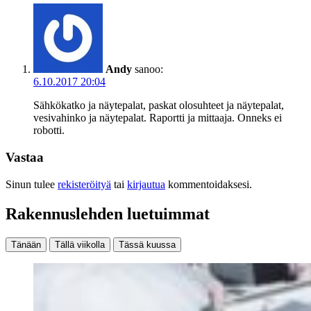
Andy
sanoo:
6.10.2017 20:04
Sähkökatko ja näytepalat, paskat olosuhteet ja näytepalat,
vesivahinko ja näytepalat. Raportti ja mittaaja. Onneks ei
robotti.
Vastaa
Sinun tulee
rekisteröityä
tai
kirjautua
kommentoidaksesi.
Rakennuslehden luetuimmat
Tänään
Tällä viikolla
Tässä kuussa