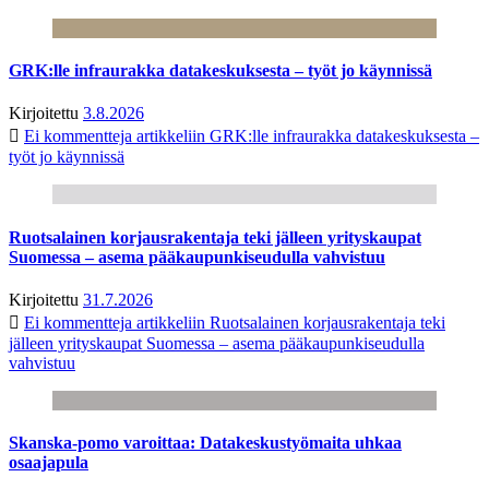
GRK:lle infraurakka datakeskuksesta – työt jo käynnissä
Kirjoitettu
3.8.2026
Ei kommentteja
artikkeliin GRK:lle infraurakka datakeskuksesta –
työt jo käynnissä
Ruotsalainen korjausrakentaja teki jälleen yrityskaupat
Suomessa – asema pääkaupunkiseudulla vahvistuu
Kirjoitettu
31.7.2026
Ei kommentteja
artikkeliin Ruotsalainen korjausrakentaja teki
jälleen yrityskaupat Suomessa – asema pääkaupunkiseudulla
vahvistuu
Skanska-pomo varoittaa: Datakeskustyömaita uhkaa
osaajapula