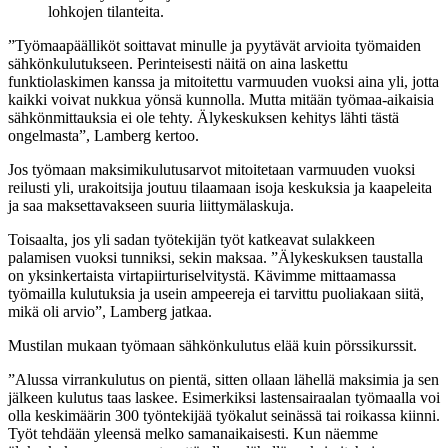
lohkojen tilanteita.
”Työmaapäälliköt soittavat minulle ja pyytävät arvioita työmaiden
sähkönkulutukseen. Perinteisesti näitä on aina laskettu
funktiolaskimen kanssa ja mitoitettu varmuuden vuoksi aina yli, jotta
kaikki voivat nukkua yönsä kunnolla. Mutta mitään työmaa-aikaisia
sähkönmittauksia ei ole tehty. Älykeskuksen kehitys lähti tästä
ongelmasta”, Lamberg kertoo.
Jos työmaan maksimikulutusarvot mitoitetaan varmuuden vuoksi
reilusti yli, urakoitsija joutuu tilaamaan isoja keskuksia ja kaapeleita
ja saa maksettavakseen suuria liittymälaskuja.
Toisaalta, jos yli sadan työtekijän työt katkeavat sulakkeen
palamisen vuoksi tunniksi, sekin maksaa. ”Älykeskuksen taustalla
on yksinkertaista virtapiirturiselvitystä. Kävimme mittaamassa
työmailla kulutuksia ja usein ampeereja ei tarvittu puoliakaan siitä,
mikä oli arvio”, Lamberg jatkaa.
Mustilan mukaan työmaan sähkönkulutus elää kuin pörssikurssit.
”Alussa virrankulutus on pientä, sitten ollaan lähellä maksimia ja sen
jälkeen kulutus taas laskee. Esimerkiksi lastensairaalan työmaalla voi
olla keskimäärin 300 työntekijää työkalut seinässä tai roikassa kiinni.
Työt tehdään yleensä melko samanaikaisesti. Kun näemme