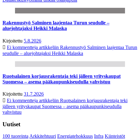
Rakennustyö Salminen laajentaa Turun seudulle –
aluejohtajaksi Heikki Malaska
Kirjoitettu
5.8.2026
Ei kommentteja
artikkeliin Rakennustyö Salminen laajentaa Turun
seudulle – aluejohtajaksi Heikki Malaska
Ruotsalainen korjausrakentaja teki jälleen yrityskaupat
Suomessa – asema pääkaupunkiseudulla vahvistuu
Kirjoitettu
31.7.2026
Ei kommentteja
artikkeliin Ruotsalainen korjausrakentaja teki
jälleen yrityskaupat Suomessa – asema pääkaupunkiseudulla
vahvistuu
Uutiset
100 tuoreinta
Arkkitehtuuri
Energiatehokkuus
Infra
Kiinteistöt