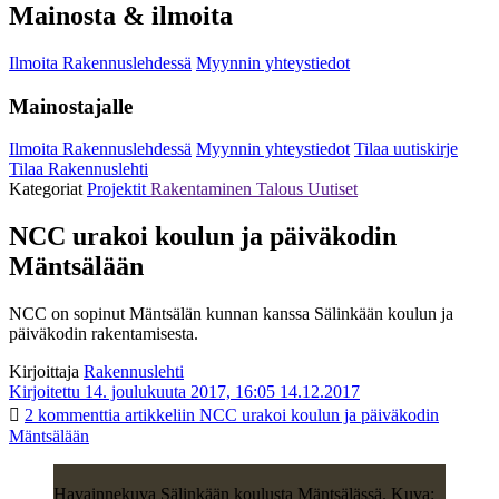
Mainosta & ilmoita
Ilmoita Rakennuslehdessä
Myynnin yhteystiedot
Mainostajalle
Ilmoita Rakennuslehdessä
Myynnin yhteystiedot
Tilaa uutiskirje
Tilaa Rakennuslehti
Kategoriat
Projektit
Rakentaminen
Talous
Uutiset
NCC urakoi koulun ja päiväkodin
Mäntsälään
NCC on sopinut Mäntsälän kunnan kanssa Sälinkään koulun ja
päiväkodin rakentamisesta.
Kirjoittaja
Rakennuslehti
Kirjoitettu 14. joulukuuta 2017, 16:05
14.12.2017
2 kommenttia
artikkeliin NCC urakoi koulun ja päiväkodin
Mäntsälään
Havainnekuva Sälinkään koulusta Mäntsälässä. Kuva: