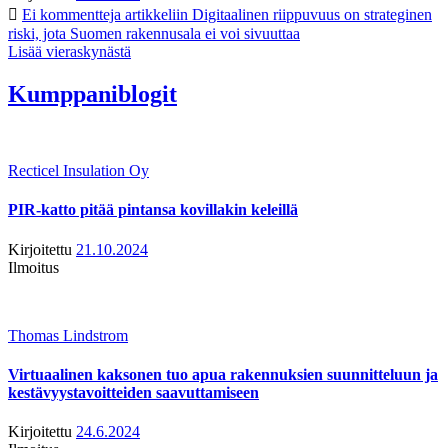
Ei kommentteja
artikkeliin Digitaalinen riippuvuus on strateginen
riski, jota Suomen rakennusala ei voi sivuuttaa
Lisää vieraskynästä
Kumppaniblogit
Recticel Insulation Oy
PIR-katto pitää pintansa kovillakin keleillä
Kirjoitettu
21.10.2024
Ilmoitus
Thomas Lindstrom
Virtuaalinen kaksonen tuo apua rakennuksien suunnitteluun ja
kestävyystavoitteiden saavuttamiseen
Kirjoitettu
24.6.2024