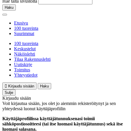
Hae tältä sivustolta
Haku
Etusivu
100 tuoreinta
Suurimmat
100 tuoreinta
Keskustelut
Näköislehti
Tilaa Rakennuslehti
Uutiskirje
Toimitus
Yhteystiedot
Kirjaudu sisään
Haku
Sulje
Kirjaudu sisään
Voit kirjautua sisään, jos olet jo aiemmin rekisteröitynyt ja sen
yhteydessä luonut käyttäjäprofiilin
Käyttäjäprofiilissa käyttäjätunnuksenasi toimii
sähköpostiosoitteesi (tai itse luomasi käyttäjätunnus) sekä itse
luomasi salasana.