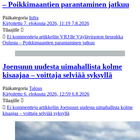
– Poikkimaantien parantaminen jatkuu
Pääkategoria
Infra
Kirjoitettu 7. elokuuta 2026, 11:19
7.8.2026
Tilaajille
Ei kommentteja
artikkeliin VRJ:lle Väyläviraston tieurakka
Oulusta – Poikkimaantien parantaminen jatkuu
Joensuun uudesta uimahallista kolme
kisaajaa – voittaja selviää syksyllä
Pääkategoria
Talous
Kirjoitettu 6. elokuuta 2026, 12:59
6.8.2026
Tilaajille
Ei kommentteja
artikkeliin Joensuun uudesta uimahallista kolme
kisaajaa – voittaja selviää syksyllä