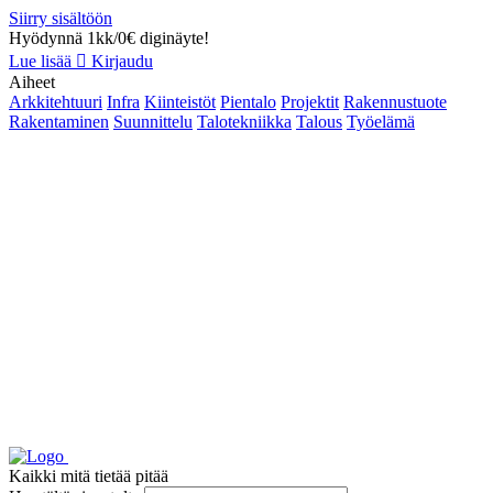
Siirry sisältöön
Hyödynnä 1kk/0€ diginäyte!
Lue lisää
Kirjaudu
Aiheet
Arkkitehtuuri
Infra
Kiinteistöt
Pientalo
Projektit
Rakennustuote
Rakentaminen
Suunnittelu
Talotekniikka
Talous
Työelämä
Kaikki mitä tietää pitää