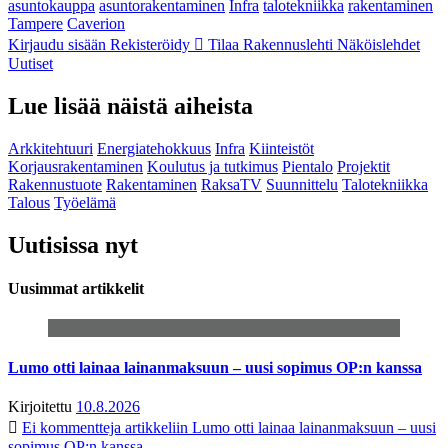
asuntokauppa
asuntorakentaminen
Infra
talotekniikka
rakentaminen
Tampere
Caverion
Kirjaudu sisään
Rekisteröidy
Tilaa Rakennuslehti
Näköislehdet
Uutiset
Lue lisää näistä aiheista
Arkkitehtuuri
Energiatehokkuus
Infra
Kiinteistöt
Korjausrakentaminen
Koulutus ja tutkimus
Pientalo
Projektit
Rakennustuote
Rakentaminen
RaksaTV
Suunnittelu
Talotekniikka
Talous
Työelämä
Uutisissa nyt
Uusimmat artikkelit
Lumo otti lainaa lainanmaksuun – uusi sopimus OP:n kanssa
Kirjoitettu
10.8.2026
Ei kommentteja
artikkeliin Lumo otti lainaa lainanmaksuun – uusi
sopimus OP:n kanssa