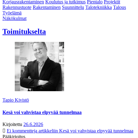
Korjausrakentaminen
Koulutus ja tutkimus
Pientalo
Projektit
Rakennustuote
Rakentaminen
Suunnittelu
Talotekniikka
Talous
Työelämä
Näkökulmat
Toimitukselta
Tapio Kivistö
Kesä voi vahvistaa elpyvää tunnelmaa
Kirjoitettu
26.6.2026
Ei kommentteja
artikkeliin Kesä voi vahvistaa elpyvää tunnelmaa
Pääkirjoitus