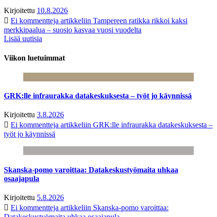
Kirjoitettu
10.8.2026
Ei kommentteja
artikkeliin Tampereen ratikka rikkoi kaksi
merkkipaalua – suosio kasvaa vuosi vuodelta
Lisää uutisia
Viikon luetuimmat
GRK:lle infraurakka datakeskuksesta – työt jo käynnissä
Kirjoitettu
3.8.2026
Ei kommentteja
artikkeliin GRK:lle infraurakka datakeskuksesta –
työt jo käynnissä
Skanska-pomo varoittaa: Datakeskustyömaita uhkaa
osaajapula
Kirjoitettu
5.8.2026
Ei kommentteja
artikkeliin Skanska-pomo varoittaa:
Datakeskustyömaita uhkaa osaajapula