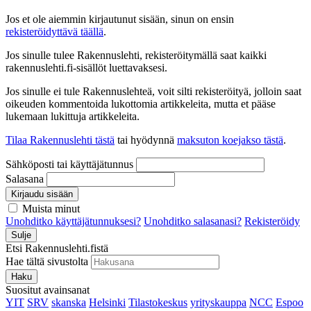
Jos et ole aiemmin kirjautunut sisään, sinun on ensin
rekisteröidyttävä täällä
.
Jos sinulle tulee Rakennuslehti, rekisteröitymällä saat kaikki
rakennuslehti.fi-sisällöt luettavaksesi.
Jos sinulle ei tule Rakennuslehteä, voit silti rekisteröityä, jolloin saat
oikeuden kommentoida lukottomia artikkeleita, mutta et pääse
lukemaan lukittuja artikkeleita.
Tilaa Rakennuslehti tästä
tai hyödynnä
maksuton koejakso tästä
.
Sähköposti tai käyttäjätunnus
Salasana
Kirjaudu sisään
Muista minut
Unohditko käyttäjätunnuksesi?
Unohditko salasanasi?
Rekisteröidy
Sulje
Etsi Rakennuslehti.fistä
Hae tältä sivustolta
Haku
Suositut avainsanat
YIT
SRV
skanska
Helsinki
Tilastokeskus
yrityskauppa
NCC
Espoo