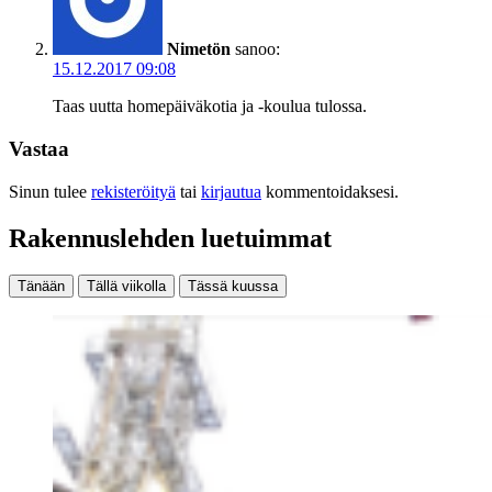
Nimetön
sanoo:
15.12.2017 09:08
Taas uutta homepäiväkotia ja -koulua tulossa.
Vastaa
Sinun tulee
rekisteröityä
tai
kirjautua
kommentoidaksesi.
Rakennuslehden luetuimmat
Tänään
Tällä viikolla
Tässä kuussa