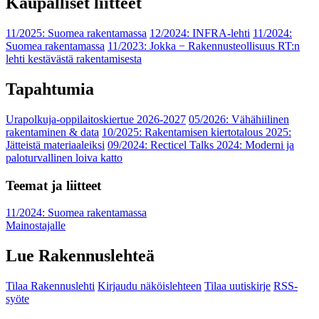
Kaupalliset liitteet
11/2025: Suomea rakentamassa
12/2024: INFRA-lehti
11/2024:
Suomea rakentamassa
11/2023: Jokka − Rakennusteollisuus RT:n
lehti kestävästä rakentamisesta
Tapahtumia
Urapolkuja-oppilaitoskiertue 2026-2027
05/2026: Vähähiilinen
rakentaminen & data
10/2025: Rakentamisen kiertotalous 2025:
Jätteistä materiaaleiksi
09/2024: Recticel Talks 2024: Moderni ja
paloturvallinen loiva katto
Teemat ja liitteet
11/2024: Suomea rakentamassa
Mainostajalle
Lue Rakennuslehteä
Tilaa Rakennuslehti
Kirjaudu näköislehteen
Tilaa uutiskirje
RSS-
syöte