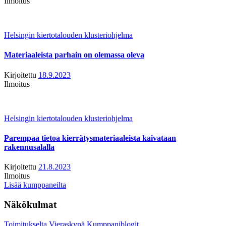
Ilmoitus
Helsingin kiertotalouden klusteriohjelma
Materiaaleista parhain on olemassa oleva
Kirjoitettu
18.9.2023
Ilmoitus
Helsingin kiertotalouden klusteriohjelma
Parempaa tietoa kierrätysmateriaaleista kaivataan
rakennusalalla
Kirjoitettu
21.8.2023
Ilmoitus
Lisää kumppaneilta
Näkökulmat
Toimitukselta
Vieraskynä
Kumppaniblogit