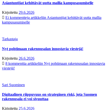
Asiantuntijat kehittävät uutta mallia kampusasumiselle
Kirjoitettu
29.6.2026
Ei kommentteja
artikkeliin Asiantuntijat kehittävät uutta mallia
kampusasumiselle
Tarkastaja
Nyt pohtimaan rakennusalan innostavia viestejä!
Kirjoitettu
26.6.2026
8 kommenttia
artikkeliin Nyt pohtimaan rakennusalan innostavia
viestejä!
Sari Suominen
Digitaalinen riippuvuus on strateginen riski, jota Suomen
rakennusala ei voi sivuuttaa
Kirjoitettu
25.6.2026