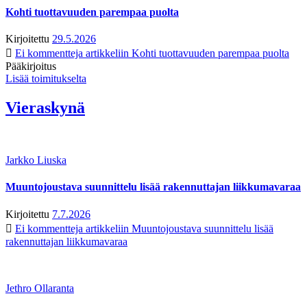
Kohti tuottavuuden parempaa puolta
Kirjoitettu
29.5.2026
Ei kommentteja
artikkeliin Kohti tuottavuuden parempaa puolta
Pääkirjoitus
Lisää toimitukselta
Vieraskynä
Jarkko Liuska
Muuntojoustava suunnittelu lisää rakennuttajan liikkumavaraa
Kirjoitettu
7.7.2026
Ei kommentteja
artikkeliin Muuntojoustava suunnittelu lisää
rakennuttajan liikkumavaraa
Jethro Ollaranta