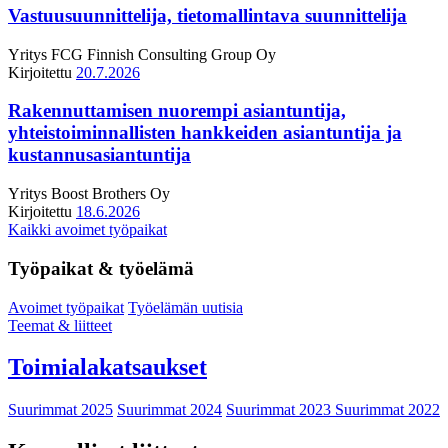
Vastuusuunnittelija, tietomallintava suunnittelija
Yritys
FCG Finnish Consulting Group Oy
Kirjoitettu
20.7.2026
Rakennuttamisen nuorempi asiantuntija,
yhteistoiminnallisten hankkeiden asiantuntija ja
kustannusasiantuntija
Yritys
Boost Brothers Oy
Kirjoitettu
18.6.2026
Kaikki avoimet työpaikat
Työpaikat & työelämä
Avoimet työpaikat
Työelämän uutisia
Teemat & liitteet
Toimialakatsaukset
Suurimmat 2025
Suurimmat 2024
Suurimmat 2023
Suurimmat 2022