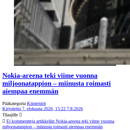
Nokia-areena teki viime vuonna
miljoonatappion – miinusta roimasti
aiempaa enemmän
Pääkategoria
Kiinteistöt
Kirjoitettu 7. elokuuta 2026, 15:22
7.8.2026
Tilaajille
Ei kommentteja
artikkeliin Nokia-areena teki viime vuonna
miljoonatappion – miinusta roimasti aiempaa enemmän