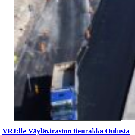
VRJ:lle Väyläviraston tieurakka Oulusta