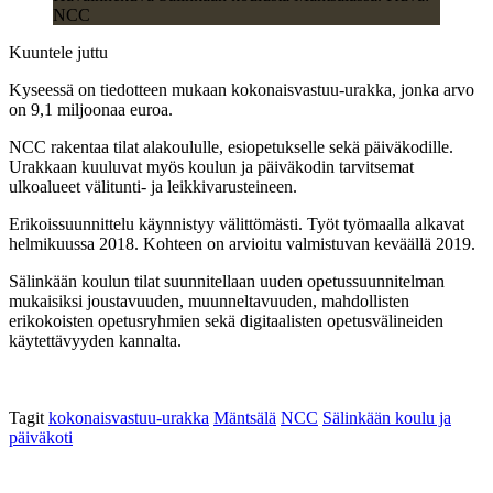
NCC
Kuuntele juttu
Kyseessä on tiedotteen mukaan kokonaisvastuu-urakka, jonka arvo
on 9,1 miljoonaa euroa.
NCC rakentaa tilat alakoululle, esiopetukselle sekä päiväkodille.
Urakkaan kuuluvat myös koulun ja päiväkodin tarvitsemat
ulkoalueet välitunti- ja leikkivarusteineen.
Erikoissuunnittelu käynnistyy välittömästi. Työt työmaalla alkavat
helmikuussa 2018. Kohteen on arvioitu valmistuvan keväällä 2019.
Sälinkään koulun tilat suunnitellaan uuden opetussuunnitelman
mukaisiksi joustavuuden, muunneltavuuden, mahdollisten
erikokoisten opetusryhmien sekä digitaalisten opetusvälineiden
käytettävyyden kannalta.
Tagit
kokonaisvastuu-urakka
Mäntsälä
NCC
Sälinkään koulu ja
päiväkoti