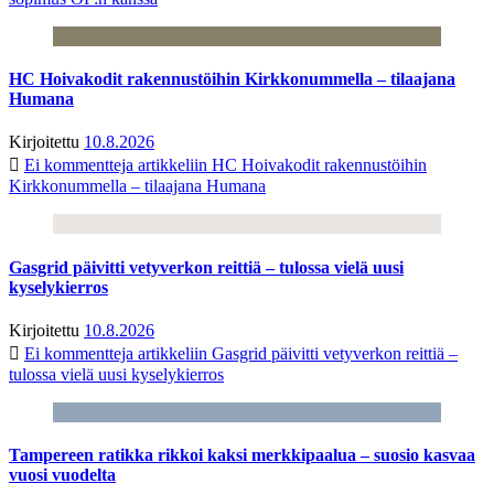
HC Hoivakodit rakennustöihin Kirkkonummella – tilaajana
Humana
Kirjoitettu
10.8.2026
Ei kommentteja
artikkeliin HC Hoivakodit rakennustöihin
Kirkkonummella – tilaajana Humana
Gasgrid päivitti vetyverkon reittiä – tulossa vielä uusi
kyselykierros
Kirjoitettu
10.8.2026
Ei kommentteja
artikkeliin Gasgrid päivitti vetyverkon reittiä –
tulossa vielä uusi kyselykierros
Tampereen ratikka rikkoi kaksi merkkipaalua – suosio kasvaa
vuosi vuodelta