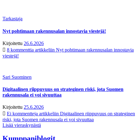
Tarkastaja
Nyt pohtimaan rakennusalan innostavia viestejä!
Kirjoitettu
26.6.2026
8 kommenttia
artikkeliin Nyt pohtimaan rakennusalan innostavia
viestejä!
Sari Suominen
Digitaalinen riippuvuus on strateginen riski, jota Suomen
rakennusala ei voi sivuuttaa
Kirjoitettu
25.6.2026
Ei kommentteja
artikkeliin Digitaalinen riippuvuus on strateginen
riski, jota Suomen rakennusala ei voi sivuuttaa
Lisää vieraskynästä
Kumppaniblogit