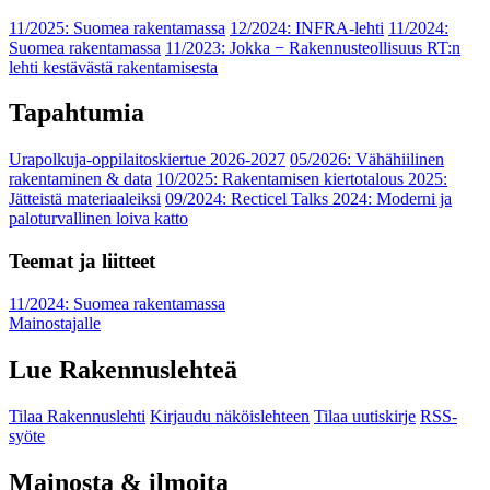
11/2025: Suomea rakentamassa
12/2024: INFRA-lehti
11/2024:
Suomea rakentamassa
11/2023: Jokka − Rakennusteollisuus RT:n
lehti kestävästä rakentamisesta
Tapahtumia
Urapolkuja-oppilaitoskiertue 2026-2027
05/2026: Vähähiilinen
rakentaminen & data
10/2025: Rakentamisen kiertotalous 2025:
Jätteistä materiaaleiksi
09/2024: Recticel Talks 2024: Moderni ja
paloturvallinen loiva katto
Teemat ja liitteet
11/2024: Suomea rakentamassa
Mainostajalle
Lue Rakennuslehteä
Tilaa Rakennuslehti
Kirjaudu näköislehteen
Tilaa uutiskirje
RSS-
syöte
Mainosta & ilmoita