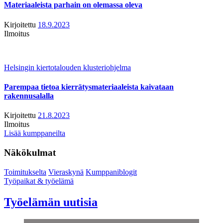
Materiaaleista parhain on olemassa oleva
Kirjoitettu
18.9.2023
Ilmoitus
Helsingin kiertotalouden klusteriohjelma
Parempaa tietoa kierrätysmateriaaleista kaivataan
rakennusalalla
Kirjoitettu
21.8.2023
Ilmoitus
Lisää kumppaneilta
Näkökulmat
Toimitukselta
Vieraskynä
Kumppaniblogit
Työpaikat & työelämä
Työelämän uutisia