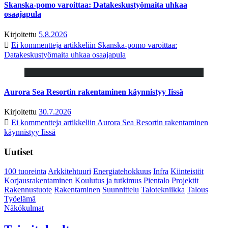
Skanska-pomo varoittaa: Datakeskustyömaita uhkaa
osaajapula
Kirjoitettu
5.8.2026
Ei kommentteja
artikkeliin Skanska-pomo varoittaa:
Datakeskustyömaita uhkaa osaajapula
Aurora Sea Resortin rakentaminen käynnistyy Iissä
Kirjoitettu
30.7.2026
Ei kommentteja
artikkeliin Aurora Sea Resortin rakentaminen
käynnistyy Iissä
Uutiset
100 tuoreinta
Arkkitehtuuri
Energiatehokkuus
Infra
Kiinteistöt
Korjausrakentaminen
Koulutus ja tutkimus
Pientalo
Projektit
Rakennustuote
Rakentaminen
Suunnittelu
Talotekniikka
Talous
Työelämä
Näkökulmat