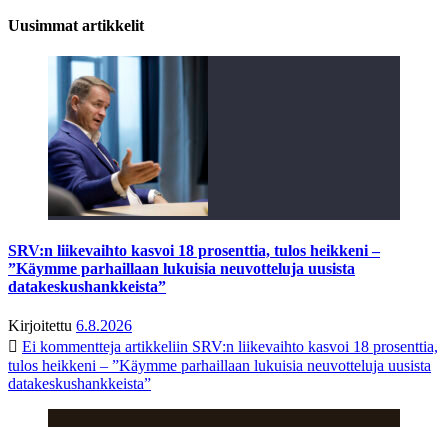
Uusimmat artikkelit
SRV:n liikevaihto kasvoi 18 prosenttia, tulos heikkeni –
”Käymme parhaillaan lukuisia neuvotteluja uusista
datakeskushankkeista”
Kirjoitettu
6.8.2026
Ei kommentteja
artikkeliin SRV:n liikevaihto kasvoi 18 prosenttia,
tulos heikkeni – ”Käymme parhaillaan lukuisia neuvotteluja uusista
datakeskushankkeista”