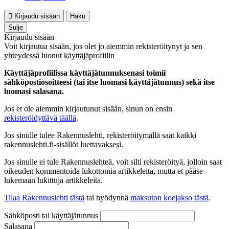
Kirjaudu sisään
Haku
Sulje
Kirjaudu sisään
Voit kirjautua sisään, jos olet jo aiemmin rekisteröitynyt ja sen
yhteydessä luonut käyttäjäprofiilin
Käyttäjäprofiilissa käyttäjätunnuksenasi toimii
sähköpostiosoitteesi (tai itse luomasi käyttäjätunnus) sekä itse
luomasi salasana.
Jos et ole aiemmin kirjautunut sisään, sinun on ensin
rekisteröidyttävä täällä
.
Jos sinulle tulee Rakennuslehti, rekisteröitymällä saat kaikki
rakennuslehti.fi-sisällöt luettavaksesi.
Jos sinulle ei tule Rakennuslehteä, voit silti rekisteröityä, jolloin saat
oikeuden kommentoida lukottomia artikkeleita, mutta et pääse
lukemaan lukittuja artikkeleita.
Tilaa Rakennuslehti tästä
tai hyödynnä
maksuton koejakso tästä
.
Sähköposti tai käyttäjätunnus
Salasana