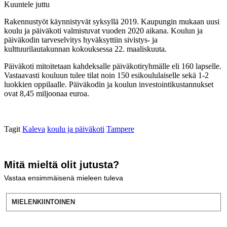
Kuuntele juttu
Rakennustyöt käynnistyvät syksyllä 2019. Kaupungin mukaan uusi
koulu ja päiväkoti valmistuvat vuoden 2020 aikana. Koulun ja
päiväkodin tarveselvitys hyväksyttiin sivistys- ja
kulttuurilautakunnan kokouksessa 22. maaliskuuta.
Päiväkoti mitoitetaan kahdeksalle päiväkotiryhmälle eli 160 lapselle.
Vastaavasti kouluun tulee tilat noin 150 esikoululaiselle sekä 1-2
luokkien oppilaalle. Päiväkodin ja koulun investointikustannukset
ovat 8,45 miljoonaa euroa.
Tagit
Kaleva
koulu ja päiväkoti
Tampere
Mitä mieltä olit jutusta?
Vastaa ensimmäisenä mieleen tuleva
MIELENKIINTOINEN