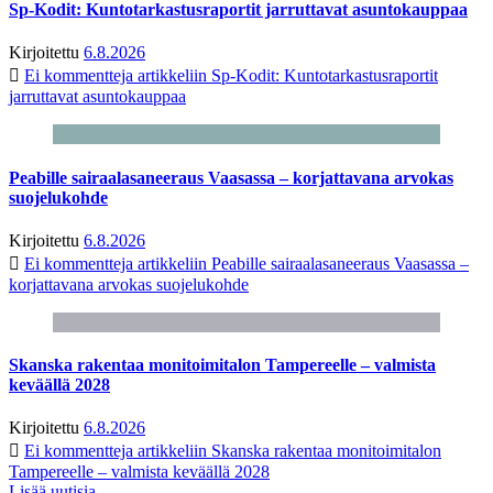
Sp-Kodit: Kuntotarkastusraportit jarruttavat asuntokauppaa
Kirjoitettu
6.8.2026
Ei kommentteja
artikkeliin Sp-Kodit: Kuntotarkastusraportit
jarruttavat asuntokauppaa
Peabille sairaalasaneeraus Vaasassa – korjattavana arvokas
suojelukohde
Kirjoitettu
6.8.2026
Ei kommentteja
artikkeliin Peabille sairaalasaneeraus Vaasassa –
korjattavana arvokas suojelukohde
Skanska rakentaa monitoimitalon Tampereelle – valmista
keväällä 2028
Kirjoitettu
6.8.2026
Ei kommentteja
artikkeliin Skanska rakentaa monitoimitalon
Tampereelle – valmista keväällä 2028
Lisää uutisia