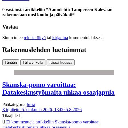
0 vastausta artikkeliin “Aamulehti: Tampereen Kalevaan
rakennetaan uusi koulu ja päiväkoti”
Vastaa
Sinun tulee
rekisteröityä
tai
kirjautua
kommentoidaksesi.
Rakennuslehden luetuimmat
Tänään
Tällä viikolla
Tässä kuussa
Skanska-pomo varoittaa:
Datakeskustyömaita uhkaa osaajapula
Pääkategoria
Infra
Kirjoitettu 5. elokuuta 2026, 13:00
5.8.2026
Tilaajille
Ei kommentteja
artikkeliin Skanska-pomo varoittaa:
Datakeskustyömaita uhkaa osaajapula