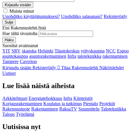
Kirjaudu sisään
Muista minut
Unohditko käyttäjätunnuksesi?
Unohditko salasanasi?
Rekisteröidy
Sulje
Etsi Rakennuslehti.fistä
Hae tältä sivustolta
Haku
Suositut avainsanat
YIT
SRV
skanska
Helsinki
Tilastokeskus
yrityskauppa
NCC
Espoo
asuntokauppa
asuntorakentaminen
Infra
talotekniikka
rakentaminen
Tampere
Caverion
Kirjaudu sisään
Rekisteröidy
Tilaa Rakennuslehti
Näköislehdet
Uutiset
Lue lisää näistä aiheista
Arkkitehtuuri
Energiatehokkuus
Infra
Kiinteistöt
Korjausrakentaminen
Koulutus ja tutkimus
Pientalo
Projektit
Rakennustuote
Rakentaminen
RaksaTV
Suunnittelu
Talotekniikka
Talous
Työelämä
Uutisissa nyt