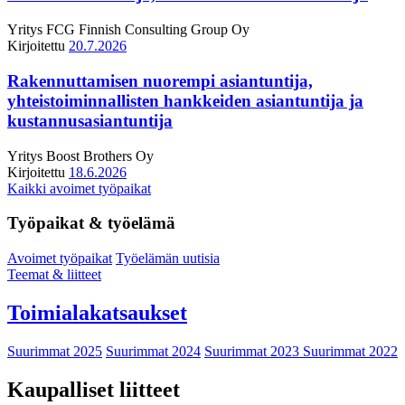
Yritys
FCG Finnish Consulting Group Oy
Kirjoitettu
20.7.2026
Rakennuttamisen nuorempi asiantuntija,
yhteistoiminnallisten hankkeiden asiantuntija ja
kustannusasiantuntija
Yritys
Boost Brothers Oy
Kirjoitettu
18.6.2026
Kaikki avoimet työpaikat
Työpaikat & työelämä
Avoimet työpaikat
Työelämän uutisia
Teemat & liitteet
Toimialakatsaukset
Suurimmat 2025
Suurimmat 2024
Suurimmat 2023
Suurimmat 2022
Kaupalliset liitteet