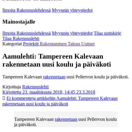
Ilmoita Rakennuslehdessä
Myynnin yhteystiedot
Mainostajalle
Ilmoita Rakennuslehdessä
Myynnin yhteystiedot
Tilaa uutiskirje
Tilaa Rakennuslehti
Kategoriat
Projektit
Rakentaminen
Talous
Uutiset
Aamulehti: Tampereen Kalevaan
rakennetaan uusi koulu ja päiväkoti
Tampereen Kalevaan
rakennetaan
uusi Pellervon koulu ja päiväkoti.
Kirjoittaja
Rakennuslehti
Kirjoitettu 23. maaliskuuta 2018, 14:45
23.3.2018
Ei kommentteja
artikkeliin Aamulehti: Tampereen Kalevaan
rakennetaan uusi koulu ja päiväkoti
Tampereen Kalevaan
rakennetaan
uusi Pellervon koulu
ja päiväkoti.