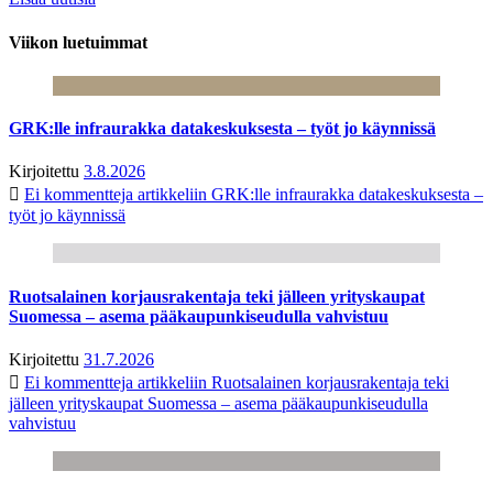
Viikon luetuimmat
GRK:lle infraurakka datakeskuksesta – työt jo käynnissä
Kirjoitettu
3.8.2026
Ei kommentteja
artikkeliin GRK:lle infraurakka datakeskuksesta –
työt jo käynnissä
Ruotsalainen korjausrakentaja teki jälleen yrityskaupat
Suomessa – asema pääkaupunkiseudulla vahvistuu
Kirjoitettu
31.7.2026
Ei kommentteja
artikkeliin Ruotsalainen korjausrakentaja teki
jälleen yrityskaupat Suomessa – asema pääkaupunkiseudulla
vahvistuu