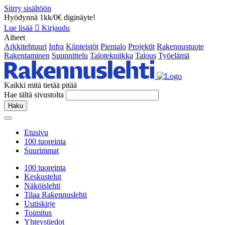
Siirry sisältöön
Hyödynnä 1kk/0€ diginäyte!
Lue lisää
Kirjaudu
Aiheet
Arkkitehtuuri
Infra
Kiinteistöt
Pientalo
Projektit
Rakennustuote
Rakentaminen
Suunnittelu
Talotekniikka
Talous
Työelämä
Kaikki mitä tietää pitää
Hae tältä sivustolta
Haku
Etusivu
100 tuoreinta
Suurimmat
100 tuoreinta
Keskustelut
Näköislehti
Tilaa Rakennuslehti
Uutiskirje
Toimitus
Yhteystiedot