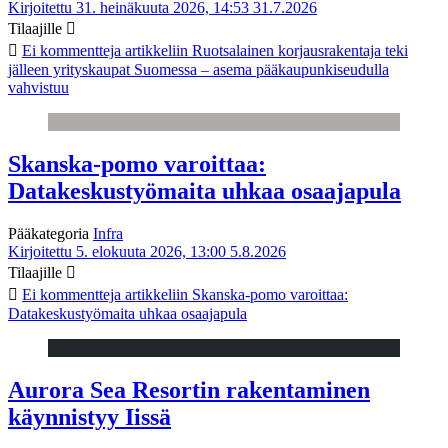
Kirjoitettu 31. heinäkuuta 2026, 14:53
31.7.2026
Tilaajille
Ei kommentteja
artikkeliin Ruotsalainen korjausrakentaja teki
jälleen yrityskaupat Suomessa – asema pääkaupunkiseudulla
vahvistuu
Skanska-pomo varoittaa:
Datakeskustyömaita uhkaa osaajapula
Pääkategoria
Infra
Kirjoitettu 5. elokuuta 2026, 13:00
5.8.2026
Tilaajille
Ei kommentteja
artikkeliin Skanska-pomo varoittaa:
Datakeskustyömaita uhkaa osaajapula
Aurora Sea Resortin rakentaminen
käynnistyy Iissä