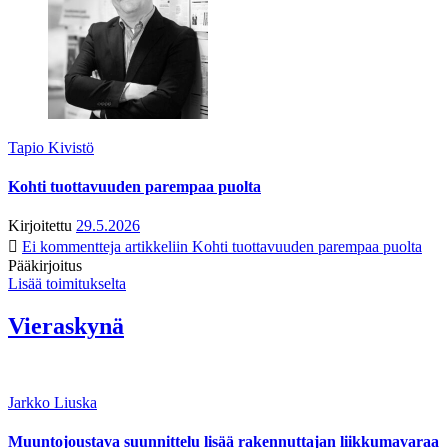
Tapio Kivistö
Kohti tuottavuuden parempaa puolta
Kirjoitettu
29.5.2026
Ei kommentteja
artikkeliin Kohti tuottavuuden parempaa puolta
Pääkirjoitus
Lisää toimitukselta
Vieraskynä
Jarkko Liuska
Muuntojoustava suunnittelu lisää rakennuttajan liikkumavaraa