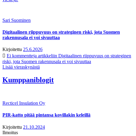
Sari Suominen
Digitaalinen riippuvuus on strateginen riski, jota Suomen
rakennusala ei voi sivuuttaa
Kirjoitettu
25.6.2026
Ei kommentteja
artikkeliin Digitaalinen riippuvuus on strateginen
riski, jota Suomen rakennusala ei voi sivuuttaa
Lisää vieraskynästä
Kumppaniblogit
Recticel Insulation Oy
PIR-katto pitää pintansa kovillakin keleillä
Kirjoitettu
21.10.2024
Ilmoitus