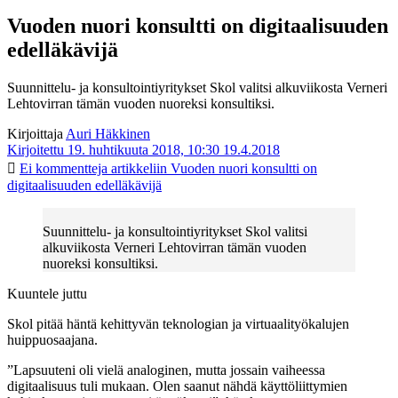
Vuoden nuori konsultti on digitaalisuuden
edelläkävijä
Suunnittelu- ja konsultointiyritykset Skol valitsi alkuviikosta Verneri
Lehtovirran tämän vuoden nuoreksi konsultiksi.
Kirjoittaja
Auri Häkkinen
Kirjoitettu 19. huhtikuuta 2018, 10:30
19.4.2018
Ei kommentteja
artikkeliin Vuoden nuori konsultti on
digitaalisuuden edelläkävijä
Suunnittelu- ja konsultointiyritykset Skol valitsi
alkuviikosta Verneri Lehtovirran tämän vuoden
nuoreksi konsultiksi.
Kuuntele juttu
Skol pitää häntä kehittyvän teknologian ja virtuaalityökalujen
huippuosaajana.
”Lapsuuteni oli vielä analoginen, mutta jossain vaiheessa
digitaalisuus tuli mukaan. Olen saanut nähdä käyttöliittymien