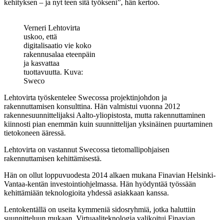
kehityksen – ja nyt teen sitä työkseni”, hän kertoo.
Verneri Lehtovirta
uskoo, että
digitalisaatio vie koko
rakennusalaa eteenpäin
ja kasvattaa
tuottavuutta. Kuva:
Sweco
Lehtovirta työskentelee Swecossa projektinjohdon ja
rakennuttamisen konsulttina. Hän valmistui vuonna 2012
rakennesuunnittelijaksi Aalto-yliopistosta, mutta rakennuttaminen
kiinnosti pian enemmän kuin suunnittelijan yksinäinen puurtaminen
tietokoneen ääressä.
Lehtovirta on vastannut Swecossa tietomallipohjaisen
rakennuttamisen kehittämisestä.
Hän on ollut loppuvuodesta 2014 alkaen mukana Finavian Helsinki-
Vantaa-kentän investointiohjelmassa. Hän hyödyntää työssään
kehittämiään teknologioita yhdessä asiakkaan kanssa.
Lentokentällä on useita kymmeniä sidosryhmiä, jotka haluttiin
suunnitteluun mukaan. Virtuaaliteknologia valikoitui Finavian