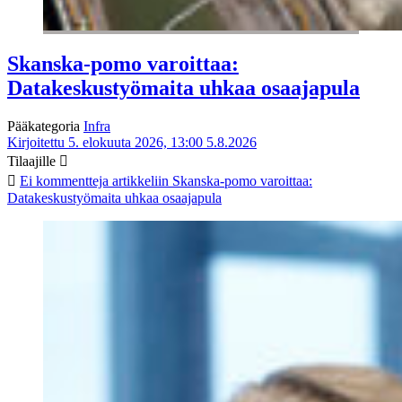
Skanska-pomo varoittaa:
Datakeskustyömaita uhkaa osaajapula
Pääkategoria
Infra
Kirjoitettu 5. elokuuta 2026, 13:00
5.8.2026
Tilaajille
Ei kommentteja
artikkeliin Skanska-pomo varoittaa:
Datakeskustyömaita uhkaa osaajapula