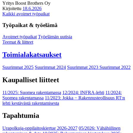
Yritys
Boost Brothers Oy
Kirjoitettu
18.6.2026
Kaikki avoimet työpaikat
Työpaikat & työelämä
Avoimet työpaikat
Työelämän uutisia
Teemat & liitteet
Toimialakatsaukset
Suurimmat 2025
Suurimmat 2024
Suurimmat 2023
Suurimmat 2022
Kaupalliset liitteet
11/2025: Suomea rakentamassa
12/2024: INFRA-lehti
11/2024:
Suomea rakentamassa
11/2023: Jokka − Rakennusteollisuus RT:n
lehti kestävästä rakentamisesta
Tapahtumia
Urapolkuja-oppilaitoskiertue 2026-2027
05/2026: Vähähiilinen