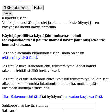
Kirjaudu sisään
Haku
Sulje
Kirjaudu sisään
Voit kirjautua sisään, jos olet jo aiemmin rekisteröitynyt ja sen
yhteydessä luonut käyttäjäprofiilin
Käyttäjäprofiilissa käyttäjätunnuksenasi toimii
sähköpostiosoitteesi (tai itse luomasi käyttäjätunnus) sekä itse
luomasi salasana.
Jos et ole aiemmin kirjautunut sisään, sinun on ensin
rekisteröidyttävä täällä
.
Jos sinulle tulee Rakennuslehti, rekisteröitymällä saat kaikki
rakennuslehti.fi-sisällöt luettavaksesi.
Jos sinulle ei tule Rakennuslehteä, voit silti rekisteröityä, jolloin saat
oikeuden kommentoida lukottomia artikkeleita, mutta et pääse
lukemaan lukittuja artikkeleita.
Tilaa Rakennuslehti tästä
tai hyödynnä
maksuton koejakso tästä
.
Sähköposti tai käyttäjätunnus
Salasana