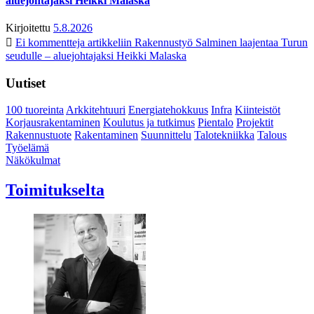
aluejohtajaksi Heikki Malaska
Kirjoitettu
5.8.2026
Ei kommentteja
artikkeliin Rakennustyö Salminen laajentaa Turun
seudulle – aluejohtajaksi Heikki Malaska
Uutiset
100 tuoreinta
Arkkitehtuuri
Energiatehokkuus
Infra
Kiinteistöt
Korjausrakentaminen
Koulutus ja tutkimus
Pientalo
Projektit
Rakennustuote
Rakentaminen
Suunnittelu
Talotekniikka
Talous
Työelämä
Näkökulmat
Toimitukselta