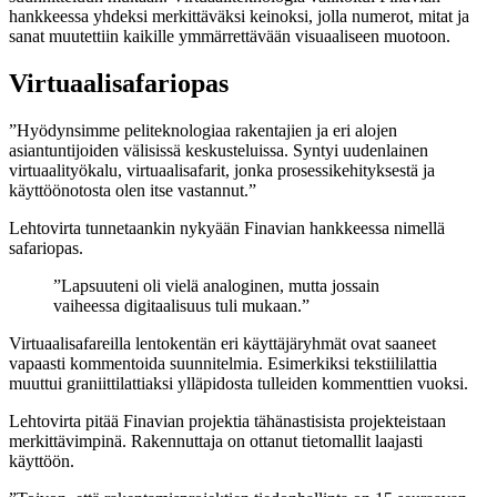
hankkeessa yhdeksi merkittäväksi keinoksi, jolla numerot, mitat ja
sanat muutettiin kaikille ymmärrettävään visuaaliseen muotoon.
Virtuaalisafariopas
”Hyödynsimme peliteknologiaa rakentajien ja eri alojen
asiantuntijoiden välisissä keskusteluissa. Syntyi uudenlainen
virtuaalityökalu, virtuaalisafarit, jonka prosessikehityksestä ja
käyttöönotosta olen itse vastannut.”
Lehtovirta tunnetaankin nykyään Finavian hankkeessa nimellä
safariopas.
”Lapsuuteni oli vielä analoginen, mutta jossain
vaiheessa digitaalisuus tuli mukaan.”
Virtuaalisafareilla lentokentän eri käyttäjäryhmät ovat saaneet
vapaasti kommentoida suunnitelmia. Esimerkiksi tekstiililattia
muuttui graniittilattiaksi ylläpidosta tulleiden kommenttien vuoksi.
Lehtovirta pitää Finavian projektia tähänastisista projekteistaan
merkittävimpinä. Rakennuttaja on ottanut tietomallit laajasti
käyttöön.