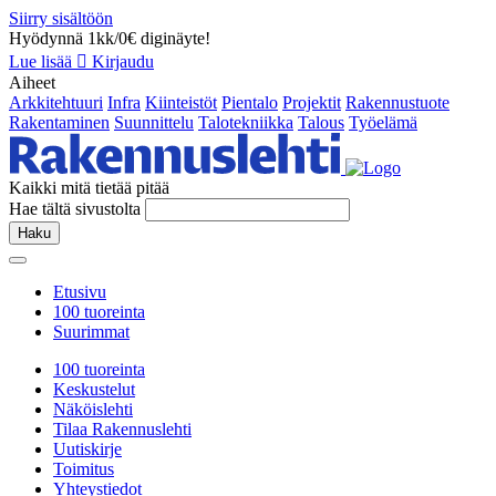
Siirry sisältöön
Hyödynnä 1kk/0€ diginäyte!
Lue lisää
Kirjaudu
Aiheet
Arkkitehtuuri
Infra
Kiinteistöt
Pientalo
Projektit
Rakennustuote
Rakentaminen
Suunnittelu
Talotekniikka
Talous
Työelämä
Kaikki mitä tietää pitää
Hae tältä sivustolta
Haku
Etusivu
100 tuoreinta
Suurimmat
100 tuoreinta
Keskustelut
Näköislehti
Tilaa Rakennuslehti
Uutiskirje
Toimitus
Yhteystiedot