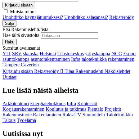
Kirjaudu sisään
Muista minut
Unohditko käyttäjätunnuksesi?
Unohditko salasanasi?
Rekisteröidy
Sulje
Etsi Rakennuslehti.fistä
Hae tältä sivustolta
Haku
Suositut avainsanat
YIT
SRV
skanska
Helsinki
Tilastokeskus
yrityskauppa
NCC
Espoo
asuntokauppa
asuntorakentaminen
Infra
talotekniikka
rakentaminen
Tampere
Caverion
Kirjaudu sisään
Rekisteröidy
Tilaa Rakennuslehti
Näköislehdet
Uutiset
Lue lisää näistä aiheista
Arkkitehtuuri
Energiatehokkuus
Infra
Kiinteistöt
Korjausrakentaminen
Koulutus ja tutkimus
Pientalo
Projektit
Rakennustuote
Rakentaminen
RaksaTV
Suunnittelu
Talotekniikka
Talous
Työelämä
Uutisissa nyt