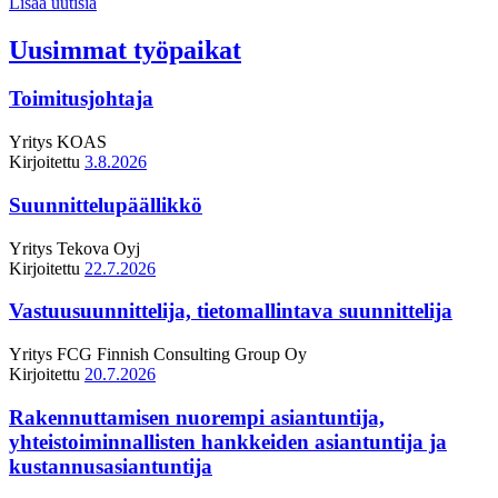
Lisää uutisia
Uusimmat työpaikat
Toimitusjohtaja
Yritys
KOAS
Kirjoitettu
3.8.2026
Suunnittelupäällikkö
Yritys
Tekova Oyj
Kirjoitettu
22.7.2026
Vastuusuunnittelija, tietomallintava suunnittelija
Yritys
FCG Finnish Consulting Group Oy
Kirjoitettu
20.7.2026
Rakennuttamisen nuorempi asiantuntija,
yhteistoiminnallisten hankkeiden asiantuntija ja
kustannusasiantuntija