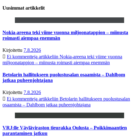
Uusimmat artikkelit
Nokia-areena teki viime vuonna miljoonatappion – miinusta
roimasti aiempaa enemmän
Kirjoitettu
7.8.2026
Ei kommentteja
artikkeliin Nokia-areena teki viime vuonna
miljoonatappion – miinusta roimasti aiempaa enemmän
Betolarin hallitukseen puolustusalan osaamista – Dahlbom
jatkaa puheenjohtajana
Kirjoitettu
7.8.2026
Ei kommentteja
artikkeliin Betolarin hallitukseen puolustusalan
osaamista – Dahlbom jatkaa puheenjohtajana
VRJ:lle Väyläviraston tieurakka Oulusta – Poikkimaantien
parantaminen jatkuu