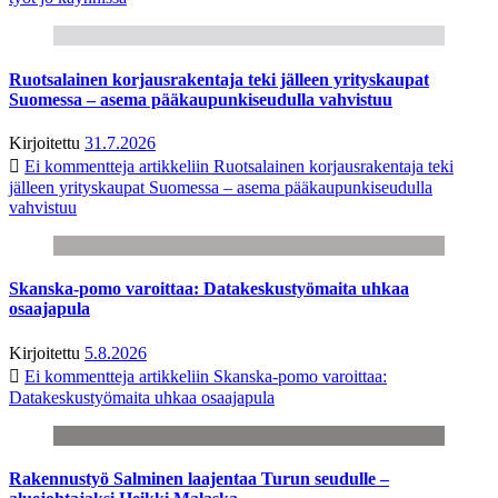
Ruotsalainen korjausrakentaja teki jälleen yrityskaupat
Suomessa – asema pääkaupunkiseudulla vahvistuu
Kirjoitettu
31.7.2026
Ei kommentteja
artikkeliin Ruotsalainen korjausrakentaja teki
jälleen yrityskaupat Suomessa – asema pääkaupunkiseudulla
vahvistuu
Skanska-pomo varoittaa: Datakeskustyömaita uhkaa
osaajapula
Kirjoitettu
5.8.2026
Ei kommentteja
artikkeliin Skanska-pomo varoittaa:
Datakeskustyömaita uhkaa osaajapula
Rakennustyö Salminen laajentaa Turun seudulle –