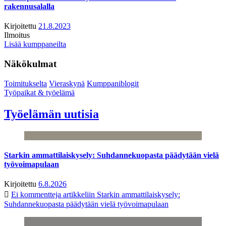
rakennusalalla
Kirjoitettu
21.8.2023
Ilmoitus
Lisää kumppaneilta
Näkökulmat
Toimitukselta
Vieraskynä
Kumppaniblogit
Työpaikat & työelämä
Työelämän uutisia
Starkin ammattilaiskysely: Suhdannekuopasta päädytään vielä
työvoimapulaan
Kirjoitettu
6.8.2026
Ei kommentteja
artikkeliin Starkin ammattilaiskysely:
Suhdannekuopasta päädytään vielä työvoimapulaan