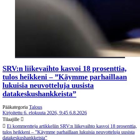
SRV:n liikevaihto kasvoi 18 prosenttia,
tulos heikkeni – ”Käymme parhaillaan
lukuisia neuvotteluja uusista
datakeskushankkeista”
Pääkategoria
Talous
Kirjoitettu 6. elokuuta 2026, 9:45
6.8.2026
Tilaajille
Ei kommentteja
artikkeliin SRV:n liikevaihto kasvoi 18 prosenttia,
tulos heikkeni – ”Käymme parhaillaan lukuisia neuvotteluja uusista
datakeskushankkeista”