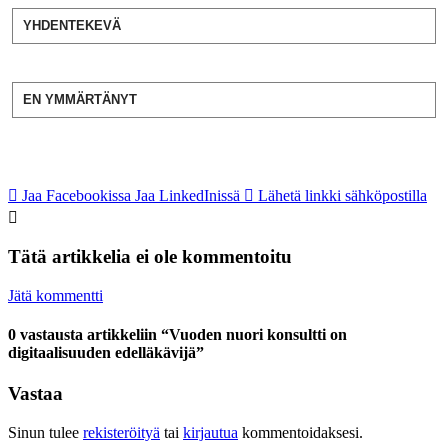
YHDENTEKEVÄ
EN YMMÄRTÄNYT
Jaa Facebookissa
Jaa LinkedInissä
Lähetä linkki sähköpostilla
Tätä artikkelia ei ole kommentoitu
Jätä kommentti
0 vastausta artikkeliin “Vuoden nuori konsultti on
digitaalisuuden edelläkävijä”
Vastaa
Sinun tulee
rekisteröityä
tai
kirjautua
kommentoidaksesi.