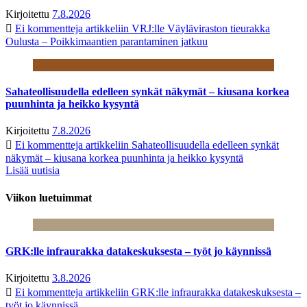
Kirjoitettu
7.8.2026
Ei kommentteja
artikkeliin VRJ:lle Väyläviraston tieurakka
Oulusta – Poikkimaantien parantaminen jatkuu
Sahateollisuudella edelleen synkät näkymät – kiusana korkea
puunhinta ja heikko kysyntä
Kirjoitettu
7.8.2026
Ei kommentteja
artikkeliin Sahateollisuudella edelleen synkät
näkymät – kiusana korkea puunhinta ja heikko kysyntä
Lisää uutisia
Viikon luetuimmat
GRK:lle infraurakka datakeskuksesta – työt jo käynnissä
Kirjoitettu
3.8.2026
Ei kommentteja
artikkeliin GRK:lle infraurakka datakeskuksesta –
työt jo käynnissä