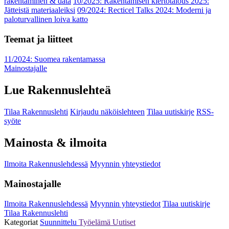
rakentaminen & data
10/2025: Rakentamisen kiertotalous 2025:
Jätteistä materiaaleiksi
09/2024: Recticel Talks 2024: Moderni ja
paloturvallinen loiva katto
Teemat ja liitteet
11/2024: Suomea rakentamassa
Mainostajalle
Lue Rakennuslehteä
Tilaa Rakennuslehti
Kirjaudu näköislehteen
Tilaa uutiskirje
RSS-
syöte
Mainosta & ilmoita
Ilmoita Rakennuslehdessä
Myynnin yhteystiedot
Mainostajalle
Ilmoita Rakennuslehdessä
Myynnin yhteystiedot
Tilaa uutiskirje
Tilaa Rakennuslehti
Kategoriat
Suunnittelu
Työelämä
Uutiset