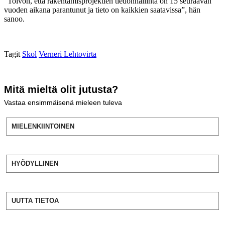
”Toivon, että rakentamisprojektien tiedonhallinta on 15 seuraavan
vuoden aikana parantunut ja tieto on kaikkien saatavissa”, hän
sanoo.
Tagit
Skol
Verneri Lehtovirta
Mitä mieltä olit jutusta?
Vastaa ensimmäisenä mieleen tuleva
MIELENKIINTOINEN
HYÖDYLLINEN
UUTTA TIETOA