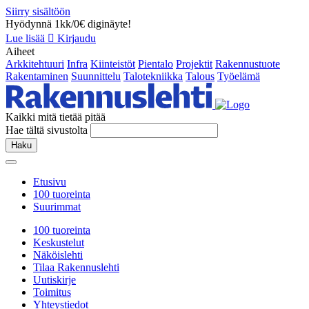
Siirry sisältöön
Hyödynnä 1kk/0€ diginäyte!
Lue lisää
Kirjaudu
Aiheet
Arkkitehtuuri
Infra
Kiinteistöt
Pientalo
Projektit
Rakennustuote
Rakentaminen
Suunnittelu
Talotekniikka
Talous
Työelämä
Kaikki mitä tietää pitää
Hae tältä sivustolta
Haku
Etusivu
100 tuoreinta
Suurimmat
100 tuoreinta
Keskustelut
Näköislehti
Tilaa Rakennuslehti
Uutiskirje
Toimitus
Yhteystiedot