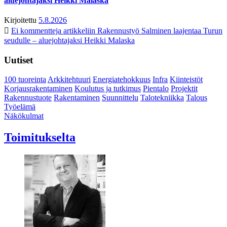
aluejohtajaksi Heikki Malaska
Kirjoitettu
5.8.2026
Ei kommentteja
artikkeliin Rakennustyö Salminen laajentaa Turun
seudulle – aluejohtajaksi Heikki Malaska
Uutiset
100 tuoreinta
Arkkitehtuuri
Energiatehokkuus
Infra
Kiinteistöt
Korjausrakentaminen
Koulutus ja tutkimus
Pientalo
Projektit
Rakennustuote
Rakentaminen
Suunnittelu
Talotekniikka
Talous
Työelämä
Näkökulmat
Toimitukselta