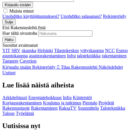
Kirjaudu sisään
Muista minut
Unohditko käyttäjätunnuksesi?
Unohditko salasanasi?
Rekisteröidy
Sulje
Etsi Rakennuslehti.fistä
Hae tältä sivustolta
Haku
Suositut avainsanat
YIT
SRV
skanska
Helsinki
Tilastokeskus
yrityskauppa
NCC
Espoo
asuntokauppa
asuntorakentaminen
Infra
talotekniikka
rakentaminen
Tampere
Caverion
Kirjaudu sisään
Rekisteröidy
Tilaa Rakennuslehti
Näköislehdet
Uutiset
Lue lisää näistä aiheista
Arkkitehtuuri
Energiatehokkuus
Infra
Kiinteistöt
Korjausrakentaminen
Koulutus ja tutkimus
Pientalo
Projektit
Rakennustuote
Rakentaminen
RaksaTV
Suunnittelu
Talotekniikka
Talous
Työelämä
Uutisissa nyt