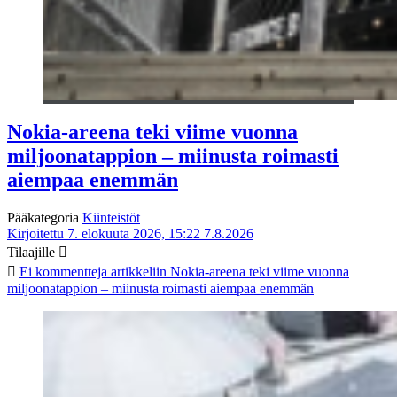
Nokia-areena teki viime vuonna
miljoonatappion – miinusta roimasti
aiempaa enemmän
Pääkategoria
Kiinteistöt
Kirjoitettu 7. elokuuta 2026, 15:22
7.8.2026
Tilaajille
Ei kommentteja
artikkeliin Nokia-areena teki viime vuonna
miljoonatappion – miinusta roimasti aiempaa enemmän