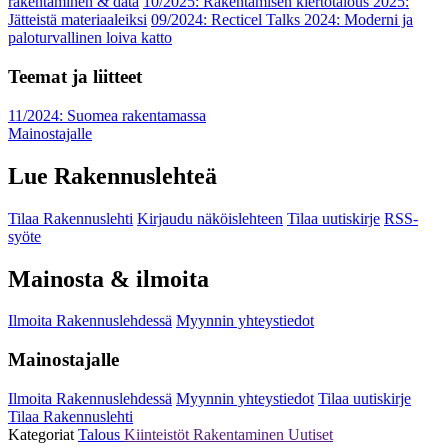
rakentaminen & data
10/2025: Rakentamisen kiertotalous 2025:
Jätteistä materiaaleiksi
09/2024: Recticel Talks 2024: Moderni ja
paloturvallinen loiva katto
Teemat ja liitteet
11/2024: Suomea rakentamassa
Mainostajalle
Lue Rakennuslehteä
Tilaa Rakennuslehti
Kirjaudu näköislehteen
Tilaa uutiskirje
RSS-
syöte
Mainosta & ilmoita
Ilmoita Rakennuslehdessä
Myynnin yhteystiedot
Mainostajalle
Ilmoita Rakennuslehdessä
Myynnin yhteystiedot
Tilaa uutiskirje
Tilaa Rakennuslehti
Kategoriat
Talous
Kiinteistöt
Rakentaminen
Uutiset