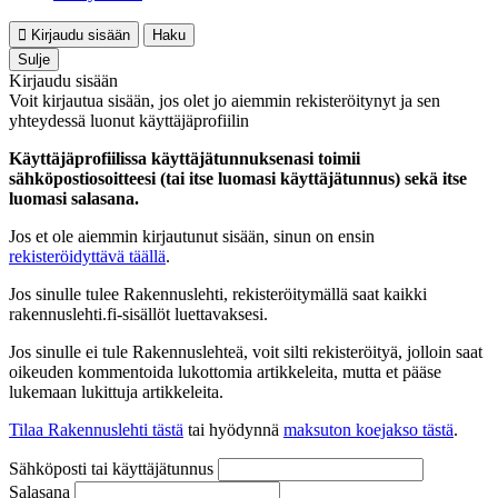
Kirjaudu sisään
Haku
Sulje
Kirjaudu sisään
Voit kirjautua sisään, jos olet jo aiemmin rekisteröitynyt ja sen
yhteydessä luonut käyttäjäprofiilin
Käyttäjäprofiilissa käyttäjätunnuksenasi toimii
sähköpostiosoitteesi (tai itse luomasi käyttäjätunnus) sekä itse
luomasi salasana.
Jos et ole aiemmin kirjautunut sisään, sinun on ensin
rekisteröidyttävä täällä
.
Jos sinulle tulee Rakennuslehti, rekisteröitymällä saat kaikki
rakennuslehti.fi-sisällöt luettavaksesi.
Jos sinulle ei tule Rakennuslehteä, voit silti rekisteröityä, jolloin saat
oikeuden kommentoida lukottomia artikkeleita, mutta et pääse
lukemaan lukittuja artikkeleita.
Tilaa Rakennuslehti tästä
tai hyödynnä
maksuton koejakso tästä
.
Sähköposti tai käyttäjätunnus
Salasana