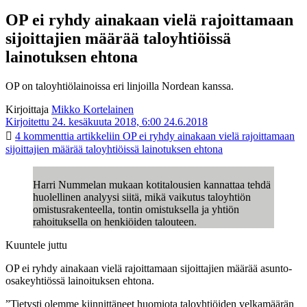
OP ei ryhdy ainakaan vielä rajoittamaan
sijoittajien määrää taloyhtiöissä
lainotuksen ehtona
OP on taloyhtiölainoissa eri linjoilla Nordean kanssa.
Kirjoittaja
Mikko Kortelainen
Kirjoitettu 24. kesäkuuta 2018, 6:00
24.6.2018
4 kommenttia
artikkeliin OP ei ryhdy ainakaan vielä rajoittamaan
sijoittajien määrää taloyhtiöissä lainotuksen ehtona
Harri Nummelan mukaan kotitalousien kannattaa tehdä
huolellinen analyysi siitä, mikä vaikutus taloyhtiön
omistusrakenteella, tontin omistuksella ja yhtiön
rahoituksella on henkiöiden talouteen.
Kuuntele juttu
OP ei ryhdy ainakaan vielä rajoittamaan sijoittajien määrää asunto-
osakeyhtiössä lainoituksen ehtona.
”Tietysti olemme kiinnittäneet huomiota taloyhtiöiden velkamäärän