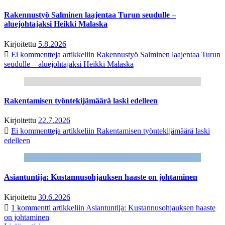
Rakennustyö Salminen laajentaa Turun seudulle –
aluejohtajaksi Heikki Malaska
Kirjoitettu
5.8.2026
Ei kommentteja
artikkeliin Rakennustyö Salminen laajentaa Turun
seudulle – aluejohtajaksi Heikki Malaska
Rakentamisen työntekijämäärä laski edelleen
Kirjoitettu
22.7.2026
Ei kommentteja
artikkeliin Rakentamisen työntekijämäärä laski
edelleen
Asiantuntija: Kustannusohjauksen haaste on johtaminen
Kirjoitettu
30.6.2026
1 kommentti
artikkeliin Asiantuntija: Kustannusohjauksen haaste
on johtaminen