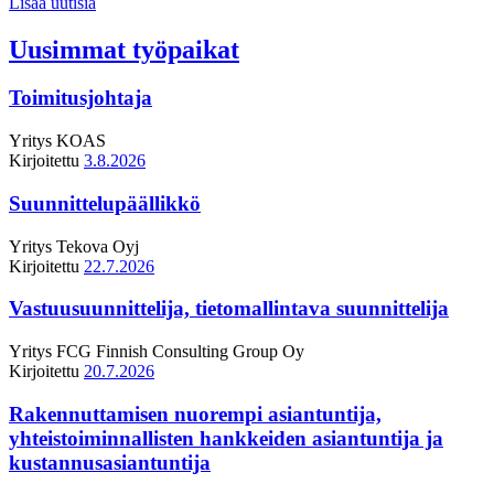
Lisää uutisia
Uusimmat työpaikat
Toimitusjohtaja
Yritys
KOAS
Kirjoitettu
3.8.2026
Suunnittelupäällikkö
Yritys
Tekova Oyj
Kirjoitettu
22.7.2026
Vastuusuunnittelija, tietomallintava suunnittelija
Yritys
FCG Finnish Consulting Group Oy
Kirjoitettu
20.7.2026
Rakennuttamisen nuorempi asiantuntija,
yhteistoiminnallisten hankkeiden asiantuntija ja
kustannusasiantuntija