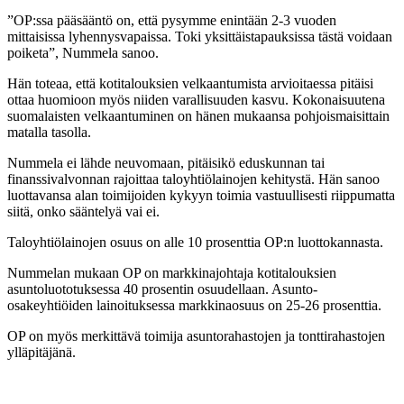
”OP:ssa pääsääntö on, että pysymme enintään 2-3 vuoden
mittaisissa lyhennysvapaissa. Toki yksittäistapauksissa tästä voidaan
poiketa”, Nummela sanoo.
Hän toteaa, että kotitalouksien velkaantumista arvioitaessa pitäisi
ottaa huomioon myös niiden varallisuuden kasvu. Kokonaisuutena
suomalaisten velkaantuminen on hänen mukaansa pohjoismaisittain
matalla tasolla.
Nummela ei lähde neuvomaan, pitäisikö eduskunnan tai
finanssivalvonnan rajoittaa taloyhtiölainojen kehitystä. Hän sanoo
luottavansa alan toimijoiden kykyyn toimia vastuullisesti riippumatta
siitä, onko sääntelyä vai ei.
Taloyhtiölainojen osuus on alle 10 prosenttia OP:n luottokannasta.
Nummelan mukaan OP on markkinajohtaja kotitalouksien
asuntoluototuksessa 40 prosentin osuudellaan. Asunto-
osakeyhtiöiden lainoituksessa markkinaosuus on 25-26 prosenttia.
OP on myös merkittävä toimija asuntorahastojen ja tonttirahastojen
ylläpitäjänä.