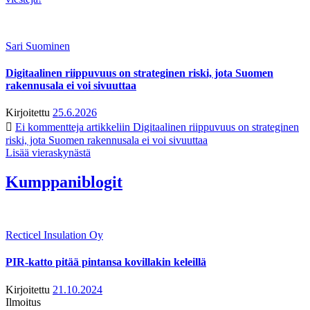
Sari Suominen
Digitaalinen riippuvuus on strateginen riski, jota Suomen
rakennusala ei voi sivuuttaa
Kirjoitettu
25.6.2026
Ei kommentteja
artikkeliin Digitaalinen riippuvuus on strateginen
riski, jota Suomen rakennusala ei voi sivuuttaa
Lisää vieraskynästä
Kumppaniblogit
Recticel Insulation Oy
PIR-katto pitää pintansa kovillakin keleillä
Kirjoitettu
21.10.2024
Ilmoitus