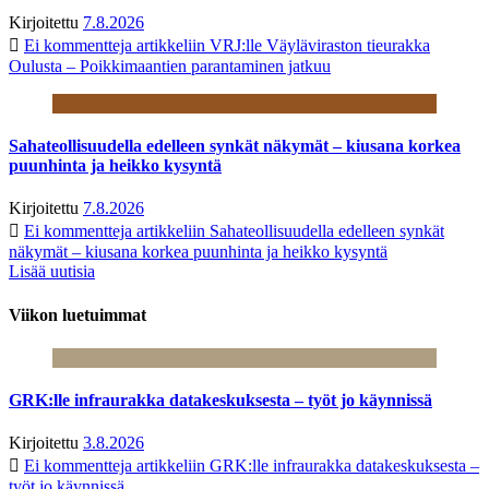
Kirjoitettu
7.8.2026
Ei kommentteja
artikkeliin VRJ:lle Väyläviraston tieurakka
Oulusta – Poikkimaantien parantaminen jatkuu
Sahateollisuudella edelleen synkät näkymät – kiusana korkea
puunhinta ja heikko kysyntä
Kirjoitettu
7.8.2026
Ei kommentteja
artikkeliin Sahateollisuudella edelleen synkät
näkymät – kiusana korkea puunhinta ja heikko kysyntä
Lisää uutisia
Viikon luetuimmat
GRK:lle infraurakka datakeskuksesta – työt jo käynnissä
Kirjoitettu
3.8.2026
Ei kommentteja
artikkeliin GRK:lle infraurakka datakeskuksesta –
työt jo käynnissä