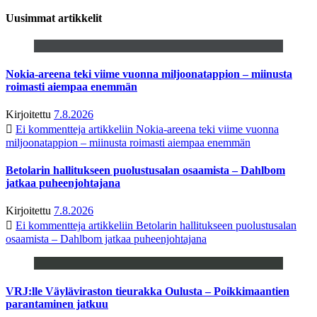
Uusimmat artikkelit
Nokia-areena teki viime vuonna miljoonatappion – miinusta
roimasti aiempaa enemmän
Kirjoitettu
7.8.2026
Ei kommentteja
artikkeliin Nokia-areena teki viime vuonna
miljoonatappion – miinusta roimasti aiempaa enemmän
Betolarin hallitukseen puolustusalan osaamista – Dahlbom
jatkaa puheenjohtajana
Kirjoitettu
7.8.2026
Ei kommentteja
artikkeliin Betolarin hallitukseen puolustusalan
osaamista – Dahlbom jatkaa puheenjohtajana
VRJ:lle Väyläviraston tieurakka Oulusta – Poikkimaantien
parantaminen jatkuu