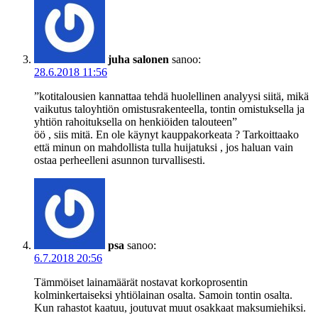
juha salonen
sanoo:
28.6.2018 11:56
”kotitalousien kannattaa tehdä huolellinen analyysi siitä, mikä
vaikutus taloyhtiön omistusrakenteella, tontin omistuksella ja
yhtiön rahoituksella on henkiöiden talouteen”
öö , siis mitä. En ole käynyt kauppakorkeata ? Tarkoittaako
että minun on mahdollista tulla huijatuksi , jos haluan vain
ostaa perheelleni asunnon turvallisesti.
psa
sanoo:
6.7.2018 20:56
Tämmöiset lainamäärät nostavat korkoprosentin
kolminkertaiseksi yhtiölainan osalta. Samoin tontin osalta.
Kun rahastot kaatuu, joutuvat muut osakkaat maksumiehiksi.