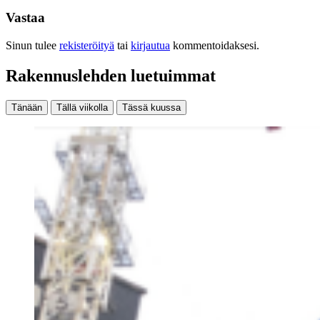
Vastaa
Sinun tulee
rekisteröityä
tai
kirjautua
kommentoidaksesi.
Rakennuslehden luetuimmat
Tänään
Tällä viikolla
Tässä kuussa