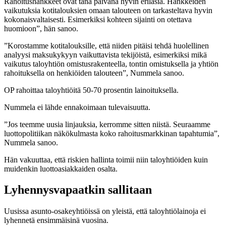
Rahoitushankkeet ovat tänä päivänä hyvin erilasia. Hankkeiden
vaikutuksia kotitalouksien omaan talouteen on tarkasteltava hyvin
kokonaisvaltaisesti. Esimerkiksi kohteen sijainti on otettava
huomioon”, hän sanoo.
”Korostamme kotitalouksille, että niiden pitäisi tehdä huolellinen
analyysi maksukykyyn vaikuttavista tekijöistä, esimerkiksi mikä
vaikutus taloyhtiön omistusrakenteella, tontin omistuksella ja yhtiön
rahoituksella on henkiöiden talouteen”, Nummela sanoo.
OP rahoittaa taloyhtiöitä 50-70 prosentin lainoituksella.
Nummela ei lähde ennakoimaan tulevaisuutta.
”Jos teemme uusia linjauksia, kerromme sitten niistä. Seuraamme
luottopolitiikan näkökulmasta koko rahoitusmarkkinan tapahtumia”,
Nummela sanoo.
Hän vakuuttaa, että riskien hallinta toimii niin taloyhtiöiden kuin
muidenkin luottoasiakkaiden osalta.
Lyhennysvapaatkin sallitaan
Uusissa asunto-osakeyhtiöissä on yleistä, että taloyhtiölainoja ei
lyhennetä ensimmäisinä vuosina.