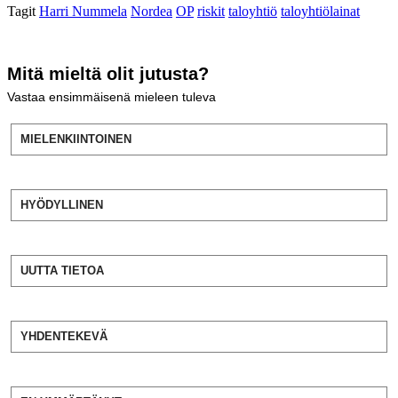
Tagit
Harri Nummela
Nordea
OP
riskit
taloyhtiö
taloyhtiölainat
Mitä mieltä olit jutusta?
Vastaa ensimmäisenä mieleen tuleva
MIELENKIINTOINEN
HYÖDYLLINEN
UUTTA TIETOA
YHDENTEKEVÄ