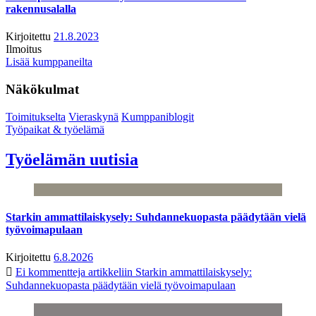
rakennusalalla
Kirjoitettu
21.8.2023
Ilmoitus
Lisää kumppaneilta
Näkökulmat
Toimitukselta
Vieraskynä
Kumppaniblogit
Työpaikat & työelämä
Työelämän uutisia
Starkin ammattilaiskysely: Suhdannekuopasta päädytään vielä
työvoimapulaan
Kirjoitettu
6.8.2026
Ei kommentteja
artikkeliin Starkin ammattilaiskysely:
Suhdannekuopasta päädytään vielä työvoimapulaan