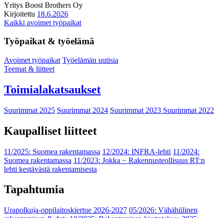
Yritys
Boost Brothers Oy
Kirjoitettu
18.6.2026
Kaikki avoimet työpaikat
Työpaikat & työelämä
Avoimet työpaikat
Työelämän uutisia
Teemat & liitteet
Toimialakatsaukset
Suurimmat 2025
Suurimmat 2024
Suurimmat 2023
Suurimmat 2022
Kaupalliset liitteet
11/2025: Suomea rakentamassa
12/2024: INFRA-lehti
11/2024:
Suomea rakentamassa
11/2023: Jokka − Rakennusteollisuus RT:n
lehti kestävästä rakentamisesta
Tapahtumia
Urapolkuja-oppilaitoskiertue 2026-2027
05/2026: Vähähiilinen