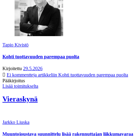
Tapio Kivistö
Kohti tuottavuuden parempaa puolta
Kirjoitettu
29.5.2026
Ei kommentteja
artikkeliin Kohti tuottavuuden parempaa puolta
Pääkirjoitus
Lisää toimitukselta
Vieraskynä
Jarkko Liuska
Muuntojoustava suunnittelu lisää rakennuttajan liikkumavaraa