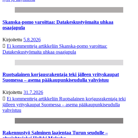
Skanska-pomo varoittaa: Datakeskustyömaita uhkaa
osaajapula
Kirjoitettu
5.8.2026
Ei kommentteja
artikkeliin Skanska-pomo varoittaa:
Datakeskustyömaita uhkaa osaajapula
Ruotsalainen korjausrakentaja teki jälleen yrityskaupat
Suomessa – asema pääkaupunkiseudulla vahvistuu
Kirjoitettu
31.7.2026
Ei kommentteja
artikkeliin Ruotsalainen korjausrakentaja teki
jälleen yrityskaupat Suomessa – asema pääkaupunkiseudulla
vahvistuu
Rakennustyö Salminen laajentaa Turun seudulle –