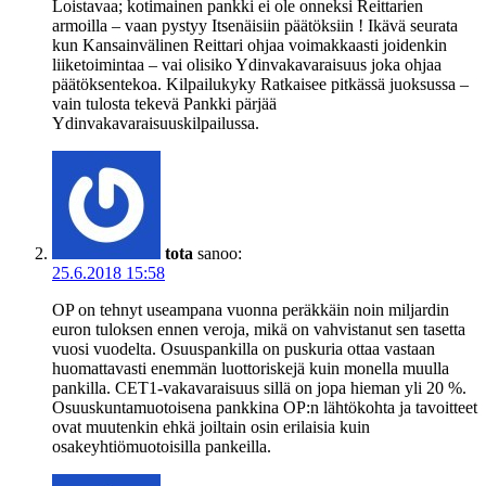
Loistavaa; kotimainen pankki ei ole onneksi Reittarien
armoilla – vaan pystyy Itsenäisiin päätöksiin ! Ikävä seurata
kun Kansainvälinen Reittari ohjaa voimakkaasti joidenkin
liiketoimintaa – vai olisiko Ydinvakavaraisuus joka ohjaa
päätöksentekoa. Kilpailukyky Ratkaisee pitkässä juoksussa –
vain tulosta tekevä Pankki pärjää
Ydinvakavaraisuuskilpailussa.
tota
sanoo:
25.6.2018 15:58
OP on tehnyt useampana vuonna peräkkäin noin miljardin
euron tuloksen ennen veroja, mikä on vahvistanut sen tasetta
vuosi vuodelta. Osuuspankilla on puskuria ottaa vastaan
huomattavasti enemmän luottoriskejä kuin monella muulla
pankilla. CET1-vakavaraisuus sillä on jopa hieman yli 20 %.
Osuuskuntamuotoisena pankkina OP:n lähtökohta ja tavoitteet
ovat muutenkin ehkä joiltain osin erilaisia kuin
osakeyhtiömuotoisilla pankeilla.