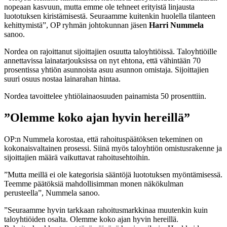
nopeaan kasvuun, mutta emme ole tehneet erityistä linjausta
luototuksen kiristämisestä. Seuraamme kuitenkin huolella tilanteen
kehittymistä”, OP ryhmän johtokunnan jäsen
Harri Nummela
sanoo.
Nordea on rajoittanut sijoittajien osuutta taloyhtiöissä. Taloyhtiöille
annettavissa lainatarjouksissa on nyt ehtona, että vähintään 70
prosentissa yhtiön asunnoista asuu asunnon omistaja. Sijoittajien
suuri osuus nostaa lainarahan hintaa.
Nordea tavoittelee yhtiölainaosuuden painamista 50 prosenttiin.
”Olemme koko ajan hyvin hereillä”
OP:n Nummela korostaa, että rahoituspäätöksen tekeminen on
kokonaisvaltainen prosessi. Siinä myös taloyhtiön omistusrakenne ja
sijoittajien määrä vaikuttavat rahoitusehtoihin.
”Mutta meillä ei ole kategorisia sääntöjä luototuksen myöntämisessä.
Teemme päätöksiä mahdollisimman monen näkökulman
perusteella”, Nummela sanoo.
”Seuraamme hyvin tarkkaan rahoitusmarkkinaa muutenkin kuin
taloyhtiöiden osalta. Olemme koko ajan hyvin hereillä.