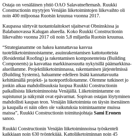
Ostaja on venäläinen yhtiö OAO Salavatneftemash. Ruukki
Constructionin myytyjen Venäjän liiketoimintojen liikevaihto oli
noin 400 miljoonaa Ruotsin kruunua vuonna 2017.
Kaupassa siirtyvät tuotantolaitokset sijaitsevat Obninskissa ja
Balabanovassa Kalugan alueella. Koko Ruukki Constructionin
liikevaihto vuonna 2017 oli noin 5,8 miljardia Ruotsin kruunua.
“Strategianamme on hakea kannattavaa kasvua
tuoteliiketoiminnoistamme, asuinrakentamisen kattotuotteista
(Residential Roofing) ja rakentamisen komponenteista (Building
Components) ja kasvattaa markkinaosuutta nykyisillä päämarkkina-
alueillamme. Projektiliiketoiminnassa, rakentamisen järjestelmissä
(Building Systems), haluamme edelleen lisätä kannattavuutta
kehittämällä projekti- ja tuoteportfoliotamme. Olemme tutkineet jo
jonkin aikaa mahdollisuuksia luopua Ruukki Constructionin
paikallisista liiketoiminnoista Venäjällä. Liiketoimintamme on
supistunut ja näkymät ovat epävarmat. Sopivan ostajan löytyminen
mahdollisti kaupan teon. Venäjän liiketoiminta on täysin itsenäinen
ja kaupalla ei näin ollen ole vaikutuksia toimintaamme muissa
maissa”, Ruukki Constructionin toimitusjohtaja
Sami Eronen
sanoo.
Ruukki Constructionin Venäjän liiketoiminnoissa työskenteli
kaikkiaan noin 630 työntekijää. Kattoliiketoiminnan noin 45