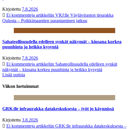
Kirjoitettu
7.8.2026
Ei kommentteja
artikkeliin VRJ:lle Väyläviraston tieurakka
Oulusta – Poikkimaantien parantaminen jatkuu
Sahateollisuudella edelleen synkät näkymät – kiusana korkea
puunhinta ja heikko kysyntä
Kirjoitettu
7.8.2026
Ei kommentteja
artikkeliin Sahateollisuudella edelleen synkät
näkymät – kiusana korkea puunhinta ja heikko kysyntä
Lisää uutisia
Viikon luetuimmat
GRK:lle infraurakka datakeskuksesta – työt jo käynnissä
Kirjoitettu
3.8.2026
Ei kommentteja
artikkeliin GRK:lle infraurakka datakeskuksesta –