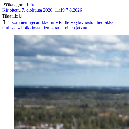
Pääkategoria
Infra
Kirjoitettu 7. elokuuta 2026, 11:19
7.8.2026
Tilaajille
Ei kommentteja
artikkeliin VRJ:lle Väyläviraston tieurakka
Oulusta – Poikkimaantien parantaminen jatkuu