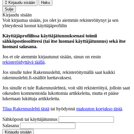
Kirjaudu sisään
Haku
Sulje
Kirjaudu sisään
Voit kirjautua sisään, jos olet jo aiemmin rekisteröitynyt ja sen
yhteydessä luonut käyttäjäprofiilin
Käyttäjäprofiilissa käyttäjätunnuksenasi toimii
sähköpostiosoitteesi (tai itse luomasi käyttäjätunnus) sekä itse
luomasi salasana.
Jos et ole aiemmin kirjautunut sisään, sinun on ensin
rekisteröidyttävä täällä
.
Jos sinulle tulee Rakennuslehti, rekisteröitymällä saat kaikki
rakennuslehti.fi-sisällöt luettavaksesi.
Jos sinulle ei tule Rakennuslehteä, voit silti rekisteröityä, jolloin saat
oikeuden kommentoida lukottomia artikkeleita, mutta et pääse
lukemaan lukittuja artikkeleita.
Tilaa Rakennuslehti tästä
tai hyödynnä
maksuton koejakso tästä
.
Sähköposti tai käyttäjätunnus
Salasana
Kirjaudu sisään