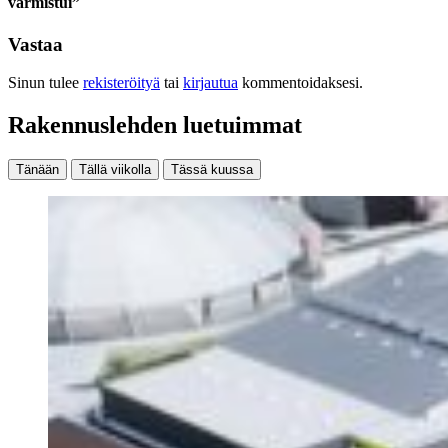
varmistui”
Vastaa
Sinun tulee
rekisteröityä
tai
kirjautua
kommentoidaksesi.
Rakennuslehden luetuimmat
Tänään
Tällä viikolla
Tässä kuussa