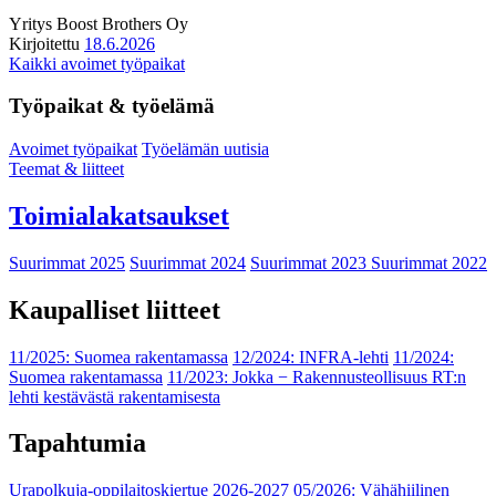
Yritys
Boost Brothers Oy
Kirjoitettu
18.6.2026
Kaikki avoimet työpaikat
Työpaikat & työelämä
Avoimet työpaikat
Työelämän uutisia
Teemat & liitteet
Toimialakatsaukset
Suurimmat 2025
Suurimmat 2024
Suurimmat 2023
Suurimmat 2022
Kaupalliset liitteet
11/2025: Suomea rakentamassa
12/2024: INFRA-lehti
11/2024:
Suomea rakentamassa
11/2023: Jokka − Rakennusteollisuus RT:n
lehti kestävästä rakentamisesta
Tapahtumia
Urapolkuja-oppilaitoskiertue 2026-2027
05/2026: Vähähiilinen