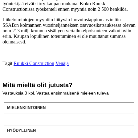
työntekijää eivät siirry kaupan mukana. Koko Ruukki
Constructionissa työskenteli ennen myyntiä noin 2 500 henkilöä.
Liiketoimintojen myyntiin liittyvän luovutustappion arvioitiin
SSAB:n kolmannen vuosineljänneksen osavuosikatsauksessa olevan
noin 213 milj. kruunua sisältyen vertailukelpoisuuteen vaikuttaviin
eriin. Kaupan lopullinen toteutuminen ei ole muuttanut summaa
olennaisesti.
Tagit
Ruukki Construction
Venäjä
Mitä mieltä olit jutusta?
Vastauksia
3
kpl. Vastaa ensimmäisenä mieleen tuleva
MIELENKIINTOINEN
HYÖDYLLINEN