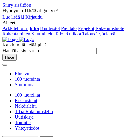
Siirry sisältöön
Hyödynnä 1kk/0€ diginäyte!
Lue lisää
Kirjaudu
Aiheet
Arkkitehtuuri
Infra
Kiinteistöt
Pientalo
Projektit
Rakennustuote
Rakentaminen
Suunnittelu
Talotekniikka
Talous
Työelämä
Kaikki mitä tietää pitää
Hae tältä sivustolta
Haku
Etusivu
100 tuoreinta
Suurimmat
100 tuoreinta
Keskustelut
Näköislehti
Tilaa Rakennuslehti
Uutiskirje
Toimitus
Yhteystiedot