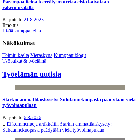
Parempaa tietoa kierrätysmateriaaleista kaivataan
rakennusalalla
Kirjoitettu
21.8.2023
Ilmoitus
Lisää kumppaneilta
Näkökulmat
Toimitukselta
Vieraskynä
Kumppaniblogit
Työpaikat & työelämä
Työelämän uutisia
Starkin ammattilaiskysely: Suhdannekuopasta päädytään vielä
työvoimapulaan
Kirjoitettu
6.8.2026
Ei kommentteja
artikkeliin Starkin ammattilaiskysely:
Suhdannekuopasta päädytään vielä työvoimapulaan