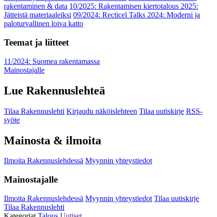
rakentaminen & data
10/2025: Rakentamisen kiertotalous 2025:
Jätteistä materiaaleiksi
09/2024: Recticel Talks 2024: Moderni ja
paloturvallinen loiva katto
Teemat ja liitteet
11/2024: Suomea rakentamassa
Mainostajalle
Lue Rakennuslehteä
Tilaa Rakennuslehti
Kirjaudu näköislehteen
Tilaa uutiskirje
RSS-
syöte
Mainosta & ilmoita
Ilmoita Rakennuslehdessä
Myynnin yhteystiedot
Mainostajalle
Ilmoita Rakennuslehdessä
Myynnin yhteystiedot
Tilaa uutiskirje
Tilaa Rakennuslehti
Kategoriat
Talous
Uutiset