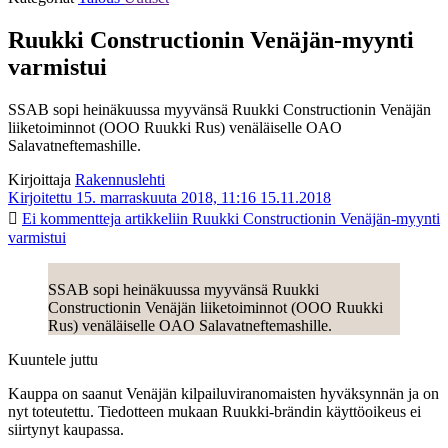
Ruukki Constructionin Venäjän-myynti
varmistui
SSAB sopi heinäkuussa myyvänsä Ruukki Constructionin Venäjän
liiketoiminnot (OOO Ruukki Rus) venäläiselle OAO
Salavatneftemashille.
Kirjoittaja
Rakennuslehti
Kirjoitettu 15. marraskuuta 2018, 11:16
15.11.2018
Ei kommentteja
artikkeliin Ruukki Constructionin Venäjän-myynti
varmistui
SSAB sopi heinäkuussa myyvänsä Ruukki
Constructionin Venäjän liiketoiminnot (OOO Ruukki
Rus) venäläiselle OAO Salavatneftemashille.
Kuuntele juttu
Kauppa on saanut Venäjän kilpailuviranomaisten hyväksynnän ja on
nyt toteutettu. Tiedotteen mukaan Ruukki-brändin käyttöoikeus ei
siirtynyt kaupassa.