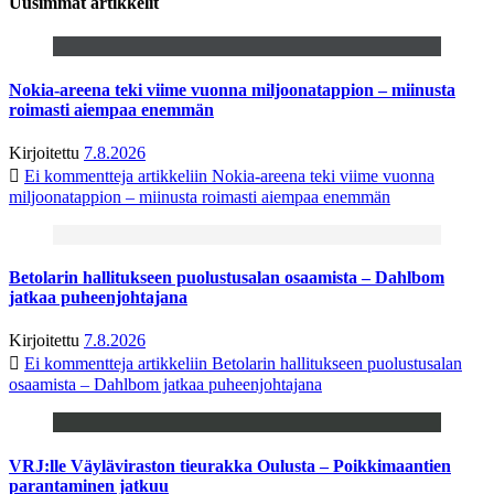
Uusimmat artikkelit
Nokia-areena teki viime vuonna miljoonatappion – miinusta
roimasti aiempaa enemmän
Kirjoitettu
7.8.2026
Ei kommentteja
artikkeliin Nokia-areena teki viime vuonna
miljoonatappion – miinusta roimasti aiempaa enemmän
Betolarin hallitukseen puolustusalan osaamista – Dahlbom
jatkaa puheenjohtajana
Kirjoitettu
7.8.2026
Ei kommentteja
artikkeliin Betolarin hallitukseen puolustusalan
osaamista – Dahlbom jatkaa puheenjohtajana
VRJ:lle Väyläviraston tieurakka Oulusta – Poikkimaantien
parantaminen jatkuu