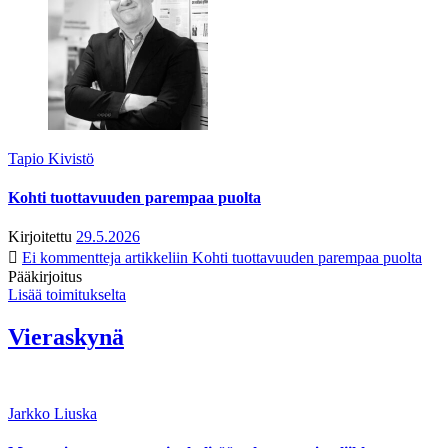
Tapio Kivistö
Kohti tuottavuuden parempaa puolta
Kirjoitettu
29.5.2026
Ei kommentteja
artikkeliin Kohti tuottavuuden parempaa puolta
Pääkirjoitus
Lisää toimitukselta
Vieraskynä
Jarkko Liuska