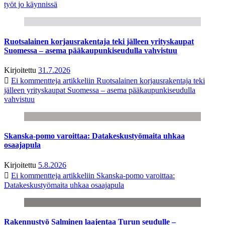
työt jo käynnissä
Ruotsalainen korjausrakentaja teki jälleen yrityskaupat
Suomessa – asema pääkaupunkiseudulla vahvistuu
Kirjoitettu
31.7.2026
Ei kommentteja
artikkeliin Ruotsalainen korjausrakentaja teki
jälleen yrityskaupat Suomessa – asema pääkaupunkiseudulla
vahvistuu
Skanska-pomo varoittaa: Datakeskustyömaita uhkaa
osaajapula
Kirjoitettu
5.8.2026
Ei kommentteja
artikkeliin Skanska-pomo varoittaa:
Datakeskustyömaita uhkaa osaajapula
Rakennustyö Salminen laajentaa Turun seudulle –