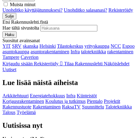
Muista minut
Unohditko käyttäjätunnuksesi?
Unohditko salasanasi?
Rekisteröidy
Sulje
Etsi Rakennuslehti.fistä
Hae tältä sivustolta
Haku
Suositut avainsanat
YIT
SRV
skanska
Helsinki
Tilastokeskus
yrityskauppa
NCC
Espoo
asuntokauppa
asuntorakentaminen
Infra
talotekniikka
rakentaminen
Tampere
Caverion
Kirjaudu sisään
Rekisteröidy
Tilaa Rakennuslehti
Näköislehdet
Uutiset
Lue lisää näistä aiheista
Arkkitehtuuri
Energiatehokkuus
Infra
Kiinteistöt
Korjausrakentaminen
Koulutus ja tutkimus
Pientalo
Projektit
Rakennustuote
Rakentaminen
RaksaTV
Suunnittelu
Talotekniikka
Talous
Työelämä
Uutisissa nyt