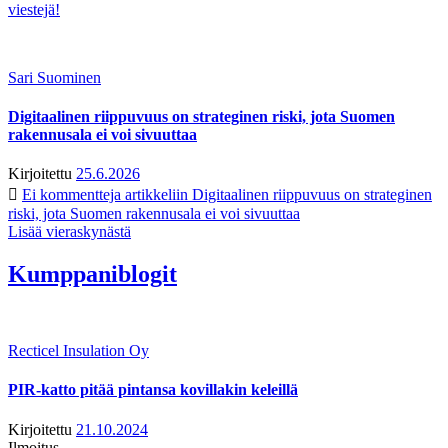
viestejä!
Sari Suominen
Digitaalinen riippuvuus on strateginen riski, jota Suomen
rakennusala ei voi sivuuttaa
Kirjoitettu
25.6.2026
Ei kommentteja
artikkeliin Digitaalinen riippuvuus on strateginen
riski, jota Suomen rakennusala ei voi sivuuttaa
Lisää vieraskynästä
Kumppaniblogit
Recticel Insulation Oy
PIR-katto pitää pintansa kovillakin keleillä
Kirjoitettu
21.10.2024
Ilmoitus