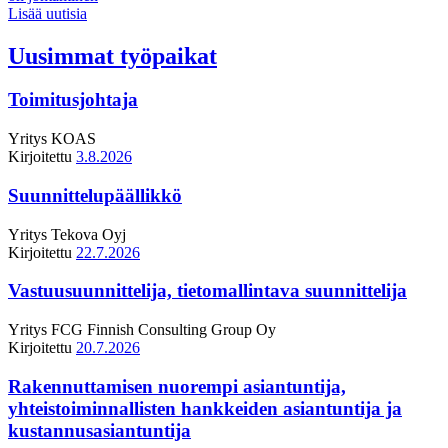
Lisää uutisia
Uusimmat työpaikat
Toimitusjohtaja
Yritys
KOAS
Kirjoitettu
3.8.2026
Suunnittelupäällikkö
Yritys
Tekova Oyj
Kirjoitettu
22.7.2026
Vastuusuunnittelija, tietomallintava suunnittelija
Yritys
FCG Finnish Consulting Group Oy
Kirjoitettu
20.7.2026
Rakennuttamisen nuorempi asiantuntija,
yhteistoiminnallisten hankkeiden asiantuntija ja
kustannusasiantuntija