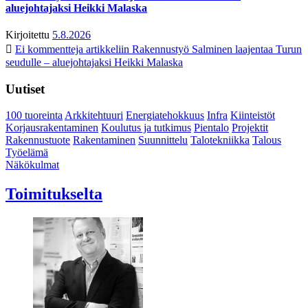
aluejohtajaksi Heikki Malaska
Kirjoitettu
5.8.2026
Ei kommentteja
artikkeliin Rakennustyö Salminen laajentaa Turun
seudulle – aluejohtajaksi Heikki Malaska
Uutiset
100 tuoreinta
Arkkitehtuuri
Energiatehokkuus
Infra
Kiinteistöt
Korjausrakentaminen
Koulutus ja tutkimus
Pientalo
Projektit
Rakennustuote
Rakentaminen
Suunnittelu
Talotekniikka
Talous
Työelämä
Näkökulmat
Toimitukselta