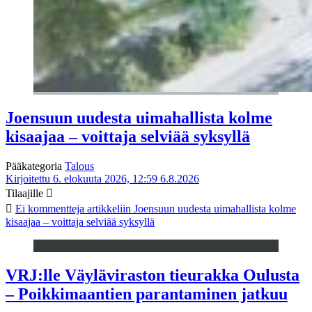
Joensuun uudesta uimahallista kolme
kisaajaa – voittaja selviää syksyllä
Pääkategoria
Talous
Kirjoitettu 6. elokuuta 2026, 12:59
6.8.2026
Tilaajille
Ei kommentteja
artikkeliin Joensuun uudesta uimahallista kolme
kisaajaa – voittaja selviää syksyllä
VRJ:lle Väyläviraston tieurakka Oulusta
– Poikkimaantien parantaminen jatkuu