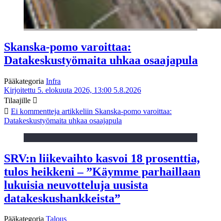
Skanska-pomo varoittaa:
Datakeskustyömaita uhkaa osaajapula
Pääkategoria
Infra
Kirjoitettu 5. elokuuta 2026, 13:00
5.8.2026
Tilaajille
Ei kommentteja
artikkeliin Skanska-pomo varoittaa:
Datakeskustyömaita uhkaa osaajapula
SRV:n liikevaihto kasvoi 18 prosenttia,
tulos heikkeni – ”Käymme parhaillaan
lukuisia neuvotteluja uusista
datakeskushankkeista”
Pääkategoria
Talous