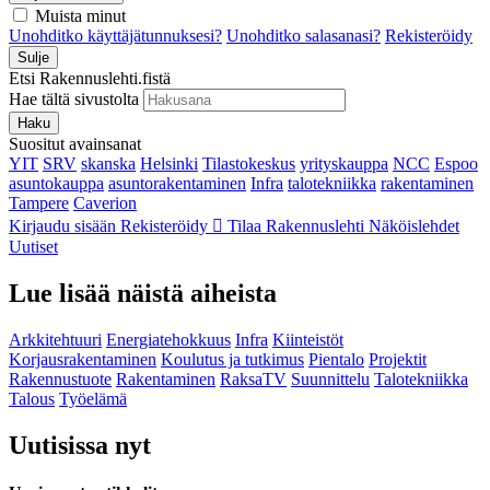
Muista minut
Unohditko käyttäjätunnuksesi?
Unohditko salasanasi?
Rekisteröidy
Sulje
Etsi Rakennuslehti.fistä
Hae tältä sivustolta
Haku
Suositut avainsanat
YIT
SRV
skanska
Helsinki
Tilastokeskus
yrityskauppa
NCC
Espoo
asuntokauppa
asuntorakentaminen
Infra
talotekniikka
rakentaminen
Tampere
Caverion
Kirjaudu sisään
Rekisteröidy
Tilaa Rakennuslehti
Näköislehdet
Uutiset
Lue lisää näistä aiheista
Arkkitehtuuri
Energiatehokkuus
Infra
Kiinteistöt
Korjausrakentaminen
Koulutus ja tutkimus
Pientalo
Projektit
Rakennustuote
Rakentaminen
RaksaTV
Suunnittelu
Talotekniikka
Talous
Työelämä
Uutisissa nyt