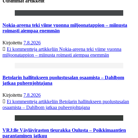
Uusimmat artikkelit
Nokia-areena teki viime vuonna miljoonatappion – miinusta
roimasti aiempaa enemmän
Kirjoitettu
7.8.2026
Ei kommentteja
artikkeliin Nokia-areena teki viime vuonna
miljoonatappion – miinusta roimasti aiempaa enemmän
Betolarin hallitukseen puolustusalan osaamista – Dahlbom
jatkaa puheenjohtajana
Kirjoitettu
7.8.2026
Ei kommentteja
artikkeliin Betolarin hallitukseen puolustusalan
osaamista – Dahlbom jatkaa puheenjohtajana
VRJ:lle Väyläviraston tieurakka Oulusta – Poikkimaantien
parantaminen jatkuu