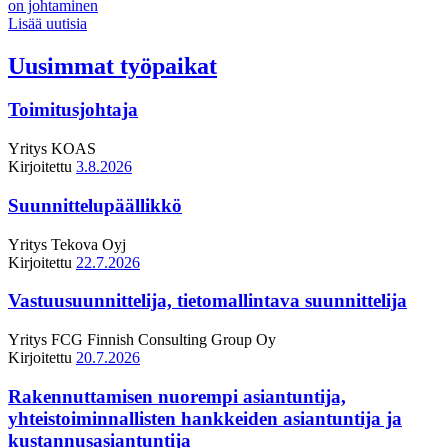
on johtaminen
Lisää uutisia
Uusimmat työpaikat
Toimitusjohtaja
Yritys
KOAS
Kirjoitettu
3.8.2026
Suunnittelupäällikkö
Yritys
Tekova Oyj
Kirjoitettu
22.7.2026
Vastuusuunnittelija, tietomallintava suunnittelija
Yritys
FCG Finnish Consulting Group Oy
Kirjoitettu
20.7.2026
Rakennuttamisen nuorempi asiantuntija,
yhteistoiminnallisten hankkeiden asiantuntija ja
kustannusasiantuntija