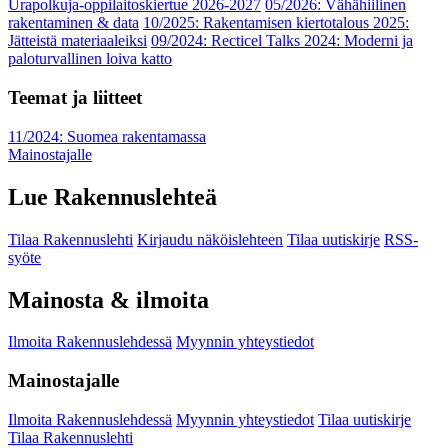
Urapolkuja-oppilaitoskiertue 2026-2027
05/2026: Vähähiilinen
rakentaminen & data
10/2025: Rakentamisen kiertotalous 2025:
Jätteistä materiaaleiksi
09/2024: Recticel Talks 2024: Moderni ja
paloturvallinen loiva katto
Teemat ja liitteet
11/2024: Suomea rakentamassa
Mainostajalle
Lue Rakennuslehteä
Tilaa Rakennuslehti
Kirjaudu näköislehteen
Tilaa uutiskirje
RSS-
syöte
Mainosta & ilmoita
Ilmoita Rakennuslehdessä
Myynnin yhteystiedot
Mainostajalle
Ilmoita Rakennuslehdessä
Myynnin yhteystiedot
Tilaa uutiskirje
Tilaa Rakennuslehti