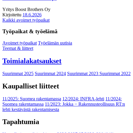
Yritys
Boost Brothers Oy
Kirjoitettu
18.6.2026
Kaikki avoimet työpaikat
Työpaikat & työelämä
Avoimet työpaikat
Työelämän uutisia
Teemat & liitteet
Toimialakatsaukset
Suurimmat 2025
Suurimmat 2024
Suurimmat 2023
Suurimmat 2022
Kaupalliset liitteet
11/2025: Suomea rakentamassa
12/2024: INFRA-lehti
11/2024:
Suomea rakentamassa
11/2023: Jokka − Rakennusteollisuus RT:n
lehti kestävästä rakentamisesta
Tapahtumia