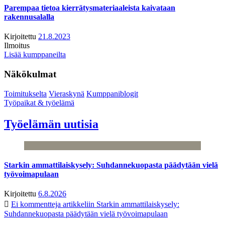
Parempaa tietoa kierrätysmateriaaleista kaivataan
rakennusalalla
Kirjoitettu
21.8.2023
Ilmoitus
Lisää kumppaneilta
Näkökulmat
Toimitukselta
Vieraskynä
Kumppaniblogit
Työpaikat & työelämä
Työelämän uutisia
Starkin ammattilaiskysely: Suhdannekuopasta päädytään vielä
työvoimapulaan
Kirjoitettu
6.8.2026
Ei kommentteja
artikkeliin Starkin ammattilaiskysely:
Suhdannekuopasta päädytään vielä työvoimapulaan