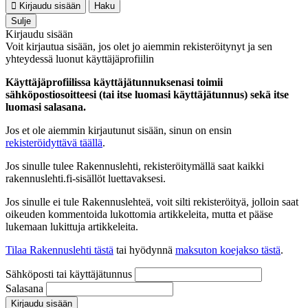
Kirjaudu sisään
Haku
Sulje
Kirjaudu sisään
Voit kirjautua sisään, jos olet jo aiemmin rekisteröitynyt ja sen
yhteydessä luonut käyttäjäprofiilin
Käyttäjäprofiilissa käyttäjätunnuksenasi toimii
sähköpostiosoitteesi (tai itse luomasi käyttäjätunnus) sekä itse
luomasi salasana.
Jos et ole aiemmin kirjautunut sisään, sinun on ensin
rekisteröidyttävä täällä
.
Jos sinulle tulee Rakennuslehti, rekisteröitymällä saat kaikki
rakennuslehti.fi-sisällöt luettavaksesi.
Jos sinulle ei tule Rakennuslehteä, voit silti rekisteröityä, jolloin saat
oikeuden kommentoida lukottomia artikkeleita, mutta et pääse
lukemaan lukittuja artikkeleita.
Tilaa Rakennuslehti tästä
tai hyödynnä
maksuton koejakso tästä
.
Sähköposti tai käyttäjätunnus
Salasana
Kirjaudu sisään