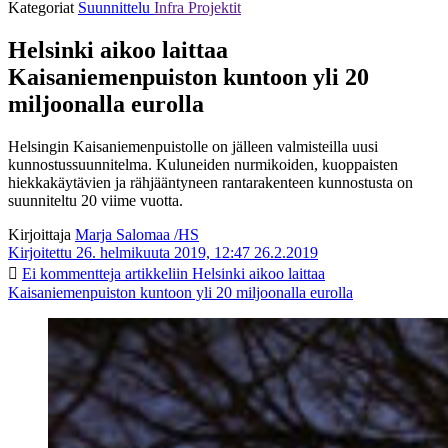
Kategoriat
Suunnittelu
Infra
Projektit
Helsinki aikoo laittaa
Kaisaniemenpuiston kuntoon yli 20
miljoonalla eurolla
Helsingin Kaisaniemenpuistolle on jälleen valmisteilla uusi
kunnostussuunnitelma. Kuluneiden nurmikoiden, kuoppaisten
hiekkakäytävien ja rähjääntyneen rantarakenteen kunnostusta on
suunniteltu 20 viime vuotta.
Kirjoittaja
Marja Salomaa /HS
Kirjoitettu 26. helmikuuta 2019, 12:47
26.2.2019
Ei kommentteja
artikkeliin Helsinki aikoo laittaa
Kaisaniemenpuiston kuntoon yli 20 miljoonalla eurolla