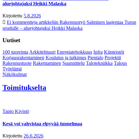
aluejohtajaksi Heikki Malaska
Kirjoitettu
5.8.2026
Ei kommentteja
artikkeliin Rakennustyö Salminen laajentaa Turun
seudulle – aluejohtajaksi Heikki Malaska
Uutiset
100 tuoreinta
Arkkitehtuuri
Energiatehokkuus
Infra
Kiinteistöt
Korjausrakentaminen
Koulutus ja tutkimus
Pientalo
Projektit
Rakennustuote
Rakentaminen
Suunnittelu
Talotekniikka
Talous
Työelämä
Näkökulmat
Toimitukselta
Tapio Kivistö
Kesä voi vahvistaa elpyvää tunnelmaa
Kirjoitettu
26.6.2026