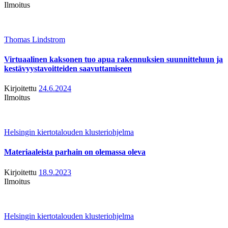
Ilmoitus
Thomas Lindstrom
Virtuaalinen kaksonen tuo apua rakennuksien suunnitteluun ja
kestävyystavoitteiden saavuttamiseen
Kirjoitettu
24.6.2024
Ilmoitus
Helsingin kiertotalouden klusteriohjelma
Materiaaleista parhain on olemassa oleva
Kirjoitettu
18.9.2023
Ilmoitus
Helsingin kiertotalouden klusteriohjelma