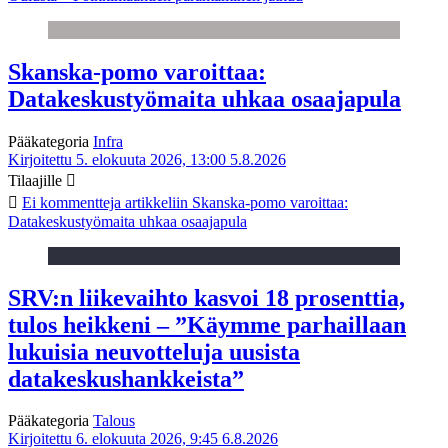
Skanska-pomo varoittaa:
Datakeskustyömaita uhkaa osaajapula
Pääkategoria
Infra
Kirjoitettu 5. elokuuta 2026, 13:00
5.8.2026
Tilaajille
Ei kommentteja
artikkeliin Skanska-pomo varoittaa:
Datakeskustyömaita uhkaa osaajapula
SRV:n liikevaihto kasvoi 18 prosenttia,
tulos heikkeni – ”Käymme parhaillaan
lukuisia neuvotteluja uusista
datakeskushankkeista”
Pääkategoria
Talous
Kirjoitettu 6. elokuuta 2026, 9:45
6.8.2026