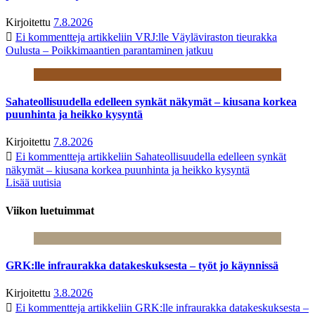
Kirjoitettu
7.8.2026
Ei kommentteja
artikkeliin VRJ:lle Väyläviraston tieurakka
Oulusta – Poikkimaantien parantaminen jatkuu
Sahateollisuudella edelleen synkät näkymät – kiusana korkea
puunhinta ja heikko kysyntä
Kirjoitettu
7.8.2026
Ei kommentteja
artikkeliin Sahateollisuudella edelleen synkät
näkymät – kiusana korkea puunhinta ja heikko kysyntä
Lisää uutisia
Viikon luetuimmat
GRK:lle infraurakka datakeskuksesta – työt jo käynnissä
Kirjoitettu
3.8.2026
Ei kommentteja
artikkeliin GRK:lle infraurakka datakeskuksesta –