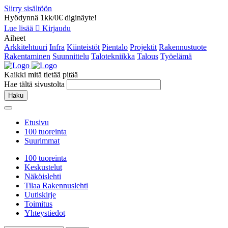
Siirry sisältöön
Hyödynnä 1kk/0€ diginäyte!
Lue lisää
Kirjaudu
Aiheet
Arkkitehtuuri
Infra
Kiinteistöt
Pientalo
Projektit
Rakennustuote
Rakentaminen
Suunnittelu
Talotekniikka
Talous
Työelämä
Kaikki mitä tietää pitää
Hae tältä sivustolta
Haku
Etusivu
100 tuoreinta
Suurimmat
100 tuoreinta
Keskustelut
Näköislehti
Tilaa Rakennuslehti
Uutiskirje
Toimitus
Yhteystiedot