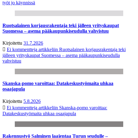
työt jo käynnissä
Ruotsalainen korjausrakentaja teki jälleen yrityskaupat
Suomessa – asema pääkaupunkiseudulla vahvistuu
Kirjoitettu
31.7.2026
Ei kommentteja
artikkeliin Ruotsalainen korjausrakentaja teki
jälleen yrityskaupat Suomessa – asema pääkaupunkiseudulla
vahvistuu
Skanska-pomo varoittaa: Datakeskustyömaita uhkaa
osaajapula
Kirjoitettu
5.8.2026
Ei kommentteja
artikkeliin Skanska-pomo varoittaa:
Datakeskustyömaita uhkaa osaajapula
Rakennustyö Salminen laajentaa Turun seudulle –