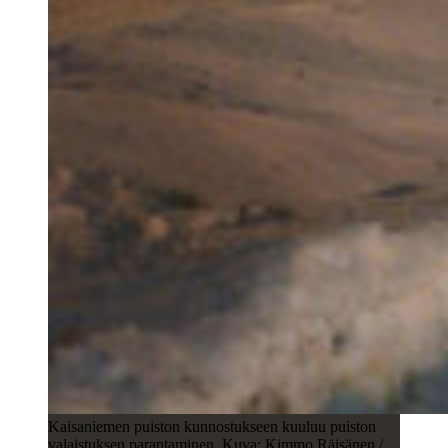
Kaisaniemen puiston kunnostukseen kuuluu puiston
valaistuksen parantaminen. Kuva: Kimmo Räisänen /