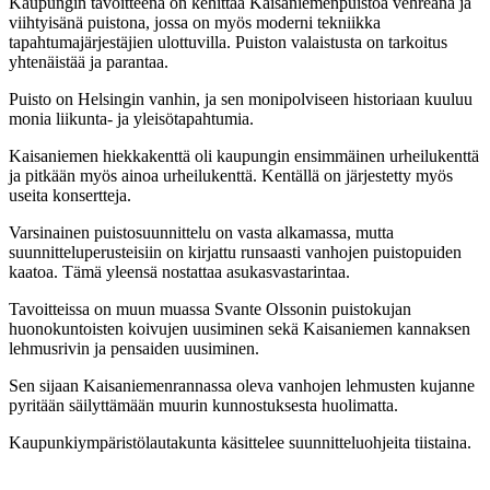
Kaupungin tavoitteena on kehittää Kaisaniemenpuistoa vehreänä ja
viihtyisänä puistona, jossa on myös moderni tekniikka
tapahtumajärjestäjien ulottuvilla. Puiston valaistusta on tarkoitus
yhtenäistää ja parantaa.
Puisto on Helsingin vanhin, ja sen monipolviseen historiaan kuuluu
monia liikunta- ja yleisötapahtumia.
Kaisaniemen hiekkakenttä oli kaupungin ensimmäinen urheilukenttä
ja pitkään myös ainoa urheilukenttä. Kentällä on järjestetty myös
useita konsertteja.
Varsinainen puistosuunnittelu on vasta alkamassa, mutta
suunnitteluperusteisiin on kirjattu runsaasti vanhojen puistopuiden
kaatoa. Tämä yleensä nostattaa asukasvastarintaa.
Tavoitteissa on muun muassa Svante Olssonin puistokujan
huonokuntoisten koivujen uusiminen sekä Kaisaniemen kannaksen
lehmusrivin ja pensaiden uusiminen.
Sen sijaan Kaisaniemenrannassa oleva vanhojen lehmusten kujanne
pyritään säilyttämään muurin kunnostuksesta huolimatta.
Kaupunkiympäristölautakunta käsittelee suunnitteluohjeita tiistaina.