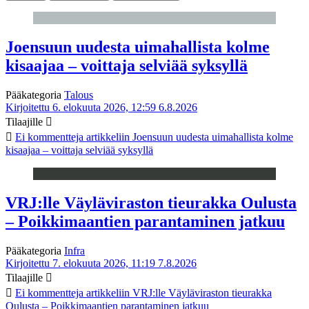
Joensuun uudesta uimahallista kolme
kisaajaa – voittaja selviää syksyllä
Pääkategoria
Talous
Kirjoitettu 6. elokuuta 2026, 12:59
6.8.2026
Tilaajille
Ei kommentteja
artikkeliin Joensuun uudesta uimahallista kolme
kisaajaa – voittaja selviää syksyllä
VRJ:lle Väyläviraston tieurakka Oulusta
– Poikkimaantien parantaminen jatkuu
Pääkategoria
Infra
Kirjoitettu 7. elokuuta 2026, 11:19
7.8.2026
Tilaajille
Ei kommentteja
artikkeliin VRJ:lle Väyläviraston tieurakka
Oulusta – Poikkimaantien parantaminen jatkuu