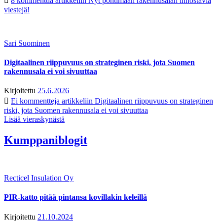
8 kommenttia
artikkeliin Nyt pohtimaan rakennusalan innostavia
viestejä!
Sari Suominen
Digitaalinen riippuvuus on strateginen riski, jota Suomen
rakennusala ei voi sivuuttaa
Kirjoitettu
25.6.2026
Ei kommentteja
artikkeliin Digitaalinen riippuvuus on strateginen
riski, jota Suomen rakennusala ei voi sivuuttaa
Lisää vieraskynästä
Kumppaniblogit
Recticel Insulation Oy
PIR-katto pitää pintansa kovillakin keleillä
Kirjoitettu
21.10.2024