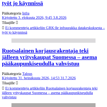
työt jo käynnissä
Pääkategoria
Infra
Kirjoitettu 3. elokuuta 2026, 9:45
3.8.2026
Tilaajille
Ei kommentteja
artikkeliin GRK:lle infraurakka datakeskuksesta –
työt jo käynnissä
Ruotsalainen korjausrakentaja teki
jälleen yrityskaupat Suomessa – asema
pääkaupunkiseudulla vahvistuu
Pääkategoria
Talous
Kirjoitettu 31. heinäkuuta 2026, 14:53
31.7.2026
Tilaajille
Ei kommentteja
artikkeliin Ruotsalainen korjausrakentaja teki
jälleen yrityskaupat Suomessa – asema pääkaupunkiseudulla
vahvistuu