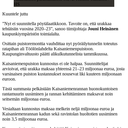
HS
Kuuntele juttu
”Nyt ei suunnitella pöytälaatikkoon. Tavoite on, että urakkaa
tehtäisiin vuosina 2020–23”, sanoo tiimijohtaja
Jouni Heinänen
kaupunkiympäristön toimialalta.
Osittain puistoremonttia vauhdittaa nyt pyöräilytunnelin toteutus
ratapihan ali Töölönlahdelta Kaisaniemenpuistoon.
Kaupunginvaltuusto päätti alikulkutunnelista tammikuussa.
Kaisaniemenpuiston kunnostus ei ole halpaa. Suunnittelijat
arvioivat, että urakka maksaa yhteensä 21–23 miljoonaa euroa, josta
varsinaisen puiston kustannukset nousevat liki kuuteen miljoonaan
euroon.
Tästä summasta pelkästään Kaisaniemenrannan huonokuntoisen
rantamuurin uusiminen ja rannan kehittäminen maksavat noin
seitsemän miljoonaa euroa.
Vesialtaan kunnostus maksaa melkein neljä miljoonaa euroa ja
Kaisaniemenrannan kadun sekä ravintolan huoltotien uusiminen
noin 3,5 miljoonaa euroa.