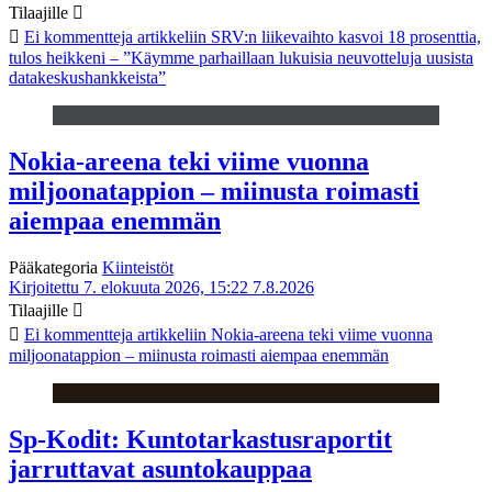
Tilaajille
Ei kommentteja
artikkeliin SRV:n liikevaihto kasvoi 18 prosenttia,
tulos heikkeni – ”Käymme parhaillaan lukuisia neuvotteluja uusista
datakeskushankkeista”
Nokia-areena teki viime vuonna
miljoonatappion – miinusta roimasti
aiempaa enemmän
Pääkategoria
Kiinteistöt
Kirjoitettu 7. elokuuta 2026, 15:22
7.8.2026
Tilaajille
Ei kommentteja
artikkeliin Nokia-areena teki viime vuonna
miljoonatappion – miinusta roimasti aiempaa enemmän
Sp-Kodit: Kuntotarkastusraportit
jarruttavat asuntokauppaa