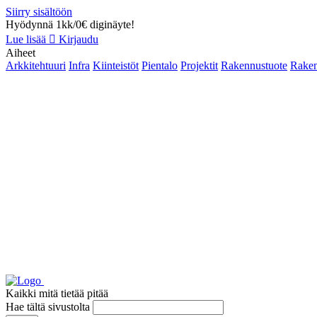
Siirry sisältöön
Hyödynnä 1kk/0€ diginäyte!
Lue lisää
Kirjaudu
Aiheet
Arkkitehtuuri
Infra
Kiinteistöt
Pientalo
Projektit
Rakennustuote
Raken
Kaikki mitä tietää pitää
Hae tältä sivustolta