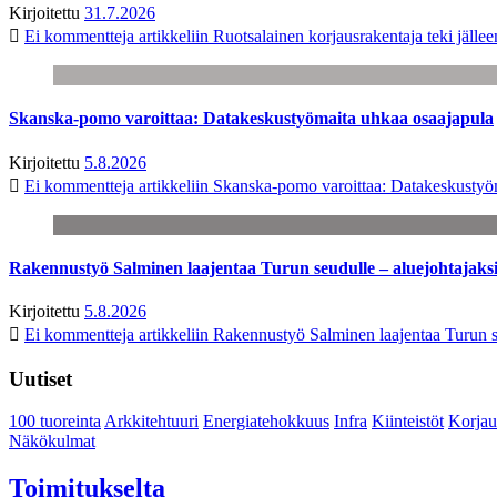
Kirjoitettu
31.7.2026
Ei kommentteja
artikkeliin Ruotsalainen korjausrakentaja teki jäl
Skanska-pomo varoittaa: Datakeskustyömaita uhkaa osaajapula
Kirjoitettu
5.8.2026
Ei kommentteja
artikkeliin Skanska-pomo varoittaa: Datakeskustyö
Rakennustyö Salminen laajentaa Turun seudulle – aluejohtajaks
Kirjoitettu
5.8.2026
Ei kommentteja
artikkeliin Rakennustyö Salminen laajentaa Turun s
Uutiset
100 tuoreinta
Arkkitehtuuri
Energiatehokkuus
Infra
Kiinteistöt
Korjau
Näkökulmat
Toimitukselta