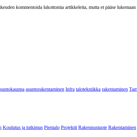
at oikeuden kommentoida lukottomia artikkeleita, mutta et pääse lukemaan l
asuntokauppa
asuntorakentaminen
Infra
talotekniikka
rakentaminen
Tam
n
Koulutus ja tutkimus
Pientalo
Projektit
Rakennustuote
Rakentaminen