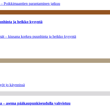
a – Poikkimaantien parantaminen jatkuu
unhinta ja heikko kysyntä
ymät – kiusana korkea puunhinta ja heikko kysyntä
yöt jo käynnissä
ssa – asema pääkaupunkiseudulla vahvistuu