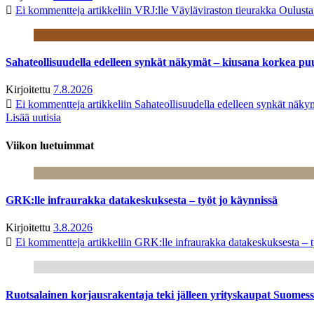
Ei kommentteja
artikkeliin VRJ:lle Väyläviraston tieurakka Oulust
Sahateollisuudella edelleen synkät näkymät – kiusana korkea pu
Kirjoitettu
7.8.2026
Ei kommentteja
artikkeliin Sahateollisuudella edelleen synkät näk
Lisää uutisia
Viikon luetuimmat
GRK:lle infraurakka datakeskuksesta – työt jo käynnissä
Kirjoitettu
3.8.2026
Ei kommentteja
artikkeliin GRK:lle infraurakka datakeskuksesta – t
Ruotsalainen korjausrakentaja teki jälleen yrityskaupat Suome