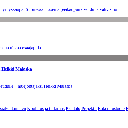
leen yrityskaupat Suomessa – asema pääkaupunkiseudulla vahvistuu
maita uhkaa osaajapula
i Heikki Malaska
eudulle – aluejohtajaksi Heikki Malaska
srakentaminen
Koulutus ja tutkimus
Pientalo
Projektit
Rakennustuote
R