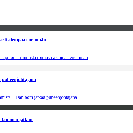
imasti aiempaa enemmän
natappion – miinusta roimasti aiempaa enemmän
aa puheenjohtajana
saamista – Dahlbom jatkaa puheenjohtajana
antaminen jatkuu