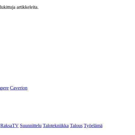
ukittuja artikkeleita.
pere
Caverion
RaksaTV
Suunnittelu
Talotekniikka
Talous
Työelämä