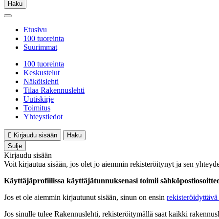
Haku
Etusivu
100 tuoreinta
Suurimmat
100 tuoreinta
Keskustelut
Näköislehti
Tilaa Rakennuslehti
Uutiskirje
Toimitus
Yhteystiedot
Kirjaudu sisään
Haku
Sulje
Kirjaudu sisään
Voit kirjautua sisään, jos olet jo aiemmin rekisteröitynyt ja sen yhteyde
Käyttäjäprofiilissa käyttäjätunnuksenasi toimii sähköpostiosoittees
Jos et ole aiemmin kirjautunut sisään, sinun on ensin
rekisteröidyttävä 
Jos sinulle tulee Rakennuslehti, rekisteröitymällä saat kaikki rakennusle