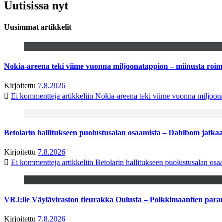
Uutisissa nyt
Uusimmat artikkelit
Nokia-areena teki viime vuonna miljoonatappion – miinusta ro
Kirjoitettu
7.8.2026
Ei kommentteja
artikkeliin Nokia-areena teki viime vuonna miljoo
Betolarin hallitukseen puolustusalan osaamista – Dahlbom jatk
Kirjoitettu
7.8.2026
Ei kommentteja
artikkeliin Betolarin hallitukseen puolustusalan o
VRJ:lle Väyläviraston tieurakka Oulusta – Poikkimaantien par
Kirjoitettu
7.8.2026