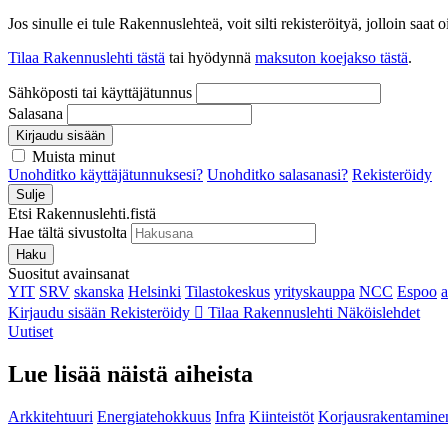
Jos sinulle ei tule Rakennuslehteä, voit silti rekisteröityä, jolloin sa
Tilaa Rakennuslehti tästä
tai hyödynnä
maksuton koejakso tästä
.
Sähköposti tai käyttäjätunnus
Salasana
Kirjaudu sisään
Muista minut
Unohditko käyttäjätunnuksesi?
Unohditko salasanasi?
Rekisteröidy
Sulje
Etsi Rakennuslehti.fistä
Hae tältä sivustolta
Haku
Suositut avainsanat
YIT
SRV
skanska
Helsinki
Tilastokeskus
yrityskauppa
NCC
Espoo
Kirjaudu sisään
Rekisteröidy
Tilaa Rakennuslehti
Näköislehdet
Uutiset
Lue lisää näistä aiheista
Arkkitehtuuri
Energiatehokkuus
Infra
Kiinteistöt
Korjausrakentamine