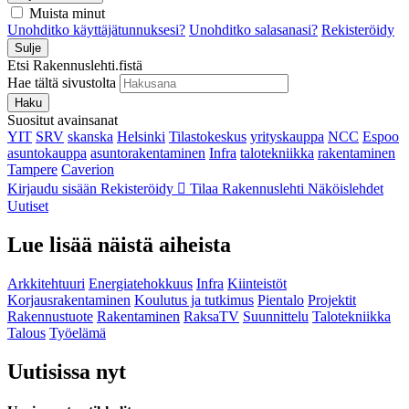
Muista minut
Unohditko käyttäjätunnuksesi?
Unohditko salasanasi?
Rekisteröidy
Sulje
Etsi Rakennuslehti.fistä
Hae tältä sivustolta
Haku
Suositut avainsanat
YIT
SRV
skanska
Helsinki
Tilastokeskus
yrityskauppa
NCC
Espoo
asuntokauppa
asuntorakentaminen
Infra
talotekniikka
rakentaminen
Tampere
Caverion
Kirjaudu sisään
Rekisteröidy
Tilaa Rakennuslehti
Näköislehdet
Uutiset
Lue lisää näistä aiheista
Arkkitehtuuri
Energiatehokkuus
Infra
Kiinteistöt
Korjausrakentaminen
Koulutus ja tutkimus
Pientalo
Projektit
Rakennustuote
Rakentaminen
RaksaTV
Suunnittelu
Talotekniikka
Talous
Työelämä
Uutisissa nyt