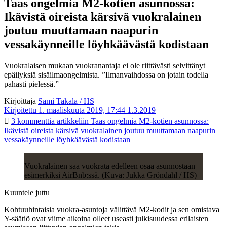
Taas ongelmia M2-kotien asunnossa:
Ikävistä oireista kärsivä vuokralainen
joutuu muuttamaan naapurin
vessakäynneille löyhkäävästä kodistaan
Vuokralaisen mukaan vuokranantaja ei ole riittävästi selvittänyt
epäilyksiä sisäilmaongelmista. ”Ilmanvaihdossa on jotain todella
pahasti pielessä.”
Kirjoittaja
Sami Takala / HS
Kirjoitettu 1. maaliskuuta 2019, 17:44
1.3.2019
3 kommenttia
artikkeliin Taas ongelmia M2-kotien asunnossa:
Ikävistä oireista kärsivä vuokralainen joutuu muuttamaan naapurin
vessakäynneille löyhkäävästä kodistaan
Vuokralainen saa vuokrata edelleen osaa asunnostaan
esimerkiksi AirBnb:ssä. (Kuva: Jukka Gröndahl / HS)
Kuuntele juttu
Kohtuuhintaisia vuokra-asuntoja välittävä M2-kodit ja sen omistava
Y-säätiö ovat viime aikoina olleet useasti julkisuudessa erilaisten