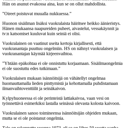
Hän on asunut evakossa aina, kun se on ollut mahdollista.
”Oireet poistuvat muualla nukkuessa.”
Huonon sisäilman lisäksi vuokralaista häiritsee heikko äänieristys.
Hänen mukaansa naapureiden puheet, aivastelut, vessakäynnit ja
tv:n katsomiset kuuluvat kuin seiniä ei olisi.
Vuokralainen on vaatinut useita kertoja kirjallisesti, että
vuokranantaja puuttuu ongelmiin. HS on nähnyt vuokralaisen ja
vuokranantajan käymää kirjeenvaihtoa.
”Yhtään epäkohtaa ei ole onnistuttu korjaamaan. Sisäilmaongelmia
ei ole suostuttu edes tutkimaan.”
Vuokralaisen mukaan isännöitsijä on vähätellyt ongelmaa
huomauttamalla lieden pinttymistä ja kehottamalla puhdistamaan
ilmanvaihtoventtiilit ja seinäkaivon.
Kylpyhuoneessa ei ole perinteistä lattiakaivoa, vaan vesi on
työnnettävä esimerkiksi lastalla seinässä olevasta kolosta kaivoon.
Vuokralainen sanoo toimineensa isännöitsijän ohjeiden mukaan,
mutta se ei ole poistanut ongelmia.
Talo on rakennettu vuonna 1973, eli se on lähes 50 vuotta vanha.