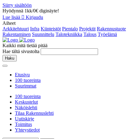
Siirry sisältöön
Hyödynnä 1kk/0€ diginäyte!
Lue lisää
Kirjaudu
Aiheet
Arkkitehtuuri
Infra
Kiinteistöt
Pientalo
Projektit
Rakennustuote
Rakentaminen
Suunnittelu
Talotekniikka
Talous
Työelämä
Kaikki mitä tietää pitää
Hae tältä sivustolta
Haku
Etusivu
100 tuoreinta
Suurimmat
100 tuoreinta
Keskustelut
Näköislehti
Tilaa Rakennuslehti
Uutiskirje
Toimitus
Yhteystiedot