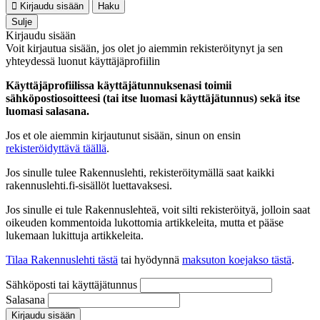
Kirjaudu sisään
Haku
Sulje
Kirjaudu sisään
Voit kirjautua sisään, jos olet jo aiemmin rekisteröitynyt ja sen
yhteydessä luonut käyttäjäprofiilin
Käyttäjäprofiilissa käyttäjätunnuksenasi toimii
sähköpostiosoitteesi (tai itse luomasi käyttäjätunnus) sekä itse
luomasi salasana.
Jos et ole aiemmin kirjautunut sisään, sinun on ensin
rekisteröidyttävä täällä
.
Jos sinulle tulee Rakennuslehti, rekisteröitymällä saat kaikki
rakennuslehti.fi-sisällöt luettavaksesi.
Jos sinulle ei tule Rakennuslehteä, voit silti rekisteröityä, jolloin saat
oikeuden kommentoida lukottomia artikkeleita, mutta et pääse
lukemaan lukittuja artikkeleita.
Tilaa Rakennuslehti tästä
tai hyödynnä
maksuton koejakso tästä
.
Sähköposti tai käyttäjätunnus
Salasana
Kirjaudu sisään