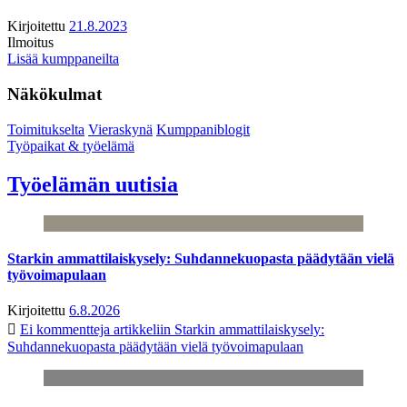
Kirjoitettu
21.8.2023
Ilmoitus
Lisää kumppaneilta
Näkökulmat
Toimitukselta
Vieraskynä
Kumppaniblogit
Työpaikat & työelämä
Työelämän uutisia
Starkin ammattilaiskysely: Suhdannekuopasta päädytään vielä
työvoimapulaan
Kirjoitettu
6.8.2026
Ei kommentteja
artikkeliin Starkin ammattilaiskysely:
Suhdannekuopasta päädytään vielä työvoimapulaan