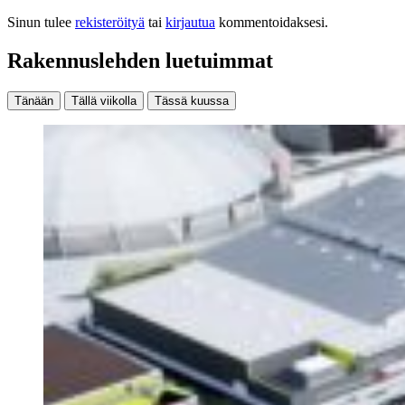
Sinun tulee
rekisteröityä
tai
kirjautua
kommentoidaksesi.
Rakennuslehden luetuimmat
Tänään
Tällä viikolla
Tässä kuussa