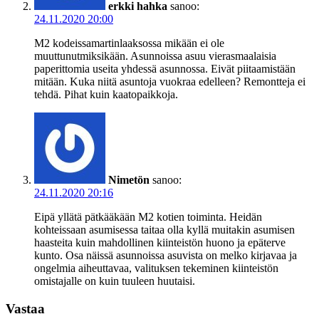
erkki hahka
sanoo:
24.11.2020 20:00
M2 kodeissamartinlaaksossa mikään ei ole
muuttunutmiksikään. Asunnoissa asuu vierasmaalaisia
paperittomia useita yhdessä asunnossa. Eivät piitaamistään
mitään. Kuka niitä asuntoja vuokraa edelleen? Remontteja ei
tehdä. Pihat kuin kaatopaikkoja.
Nimetön
sanoo:
24.11.2020 20:16
Eipä yllätä pätkääkään M2 kotien toiminta. Heidän
kohteissaan asumisessa taitaa olla kyllä muitakin asumisen
haasteita kuin mahdollinen kiinteistön huono ja epäterve
kunto. Osa näissä asunnoissa asuvista on melko kirjavaa ja
ongelmia aiheuttavaa, valituksen tekeminen kiinteistön
omistajalle on kuin tuuleen huutaisi.
Vastaa