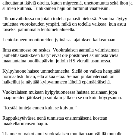
aiheuttanut ikäviä oireita, kuten migreeniä, unettomuutta sekä ihon ja
silmien kutinaa. Tunkkainen haju on tarttunut vaatteisiin.
”Ilmanvaihdossa on jotain todella pahasti pielessä. Asuntoa täytyy
tuulettaa vuorokauden ympäri, mikä on todella vaikeaa, kun asuu
toiseksi pahimmalla lentomelualueella.”
Lentokoneen moottoreiden jytinä saa ajatuksen katkeamaan.
Ilma asunnossa on raskas. Vuokralaisen aamulla valmistaman
jauhelihakastikkeen käryt eivät ole poistuneet asunnosta vielä
maanantaina puoliltapäivin, jolloin HS vieraili asunnossa.
Kylpyhuone haisee ummehtuneelta. Siellä on vaikea hengittää
normaalisti ilman, että alkaa etoa. Seinän pintamateriaali on
halkeillut ja näyttää kylpyammeen lähellä epämääräiseltä.
Vuokralaisen mukaan kylpyhuoneessa haistaa toisinaan jopa
naapureiden jätökset ja suihkun jälkeen se on kuin höyrysauna.
”Kestää tunteja ennen kuin se kuivuu.”
Rappukäytävässä nenä tunnistaa ensimmäisenä kostean
maakellarimaisen hajun.
Tilanne on pakottanut vuokralaisen muuttamaan välillä muualle.