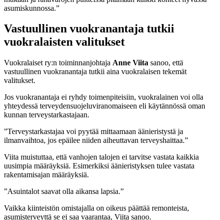
asumiskunnossa.”
Vastuullinen vuokranantaja tutkii
vuokralaisten valitukset
Vuokralaiset ry:n toiminnanjohtaja
Anne Viita
sanoo, että
vastuullinen vuokranantaja tutkii aina vuokralaisen tekemät
valitukset.
Jos vuokranantaja ei ryhdy toimenpiteisiin, vuokralainen voi olla
yhteydessä terveydensuojeluviranomaiseen eli käytännössä oman
kunnan terveystarkastajaan.
”Terveystarkastajaa voi pyytää mittaamaan äänieristystä ja
ilmanvaihtoa, jos epäilee niiden aiheuttavan terveyshaittaa.”
Viita muistuttaa, että vanhojen talojen ei tarvitse vastata kaikkia
uusimpia määräyksiä. Esimerkiksi äänieristyksen tulee vastata
rakentamisajan määräyksiä.
”Asuintalot saavat olla aikansa lapsia.”
Vaikka kiinteistön omistajalla on oikeus päättää remonteista,
asumisterveyttä se ei saa vaarantaa, Viita sanoo.