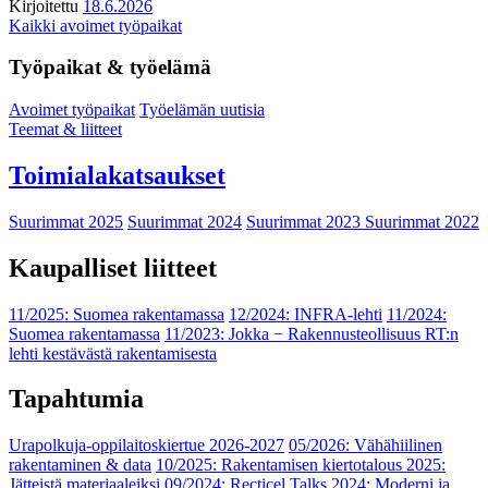
Kirjoitettu
18.6.2026
Kaikki avoimet työpaikat
Työpaikat & työelämä
Avoimet työpaikat
Työelämän uutisia
Teemat & liitteet
Toimialakatsaukset
Suurimmat 2025
Suurimmat 2024
Suurimmat 2023
Suurimmat 2022
Kaupalliset liitteet
11/2025: Suomea rakentamassa
12/2024: INFRA-lehti
11/2024:
Suomea rakentamassa
11/2023: Jokka − Rakennusteollisuus RT:n
lehti kestävästä rakentamisesta
Tapahtumia
Urapolkuja-oppilaitoskiertue 2026-2027
05/2026: Vähähiilinen
rakentaminen & data
10/2025: Rakentamisen kiertotalous 2025:
Jätteistä materiaaleiksi
09/2024: Recticel Talks 2024: Moderni ja