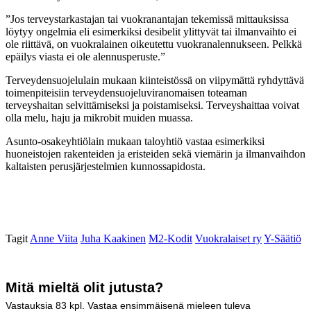
”Jos terveystarkastajan tai vuokranantajan tekemissä mittauksissa
löytyy ongelmia eli esimerkiksi desibelit ylittyvät tai ilmanvaihto ei
ole riittävä, on vuokralainen oikeutettu vuokranalennukseen. Pelkkä
epäilys viasta ei ole alennusperuste.”
Terveydensuojelulain mukaan kiinteistössä on viipymättä ryhdyttävä
toimenpiteisiin terveydensuojeluviranomaisen toteaman
terveyshaitan selvittämiseksi ja poistamiseksi. Terveyshaittaa voivat
olla melu, haju ja mikrobit muiden muassa.
Asunto-osakeyhtiölain mukaan taloyhtiö vastaa esimerkiksi
huoneistojen rakenteiden ja eristeiden sekä viemärin ja ilmanvaihdon
kaltaisten perusjärjestelmien kunnossapidosta.
Tagit
Anne Viita
Juha Kaakinen
M2-Kodit
Vuokralaiset ry
Y-Säätiö
Mitä mieltä olit jutusta?
Vastauksia
83
kpl. Vastaa ensimmäisenä mieleen tuleva