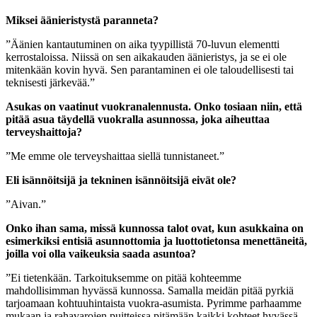
Miksei äänieristystä paranneta?
”Äänien kantautuminen on aika tyypillistä 70-luvun elementti
kerrostaloissa. Niissä on sen aikakauden äänieristys, ja se ei ole
mitenkään kovin hyvä. Sen parantaminen ei ole taloudellisesti tai
teknisesti järkevää.”
Asukas on vaatinut vuokranalennusta. Onko tosiaan niin, että
pitää asua täydellä vuokralla asunnossa, joka aiheuttaa
terveyshaittoja?
”Me emme ole terveyshaittaa siellä tunnistaneet.”
Eli isännöitsijä ja tekninen isännöitsijä eivät ole?
”Aivan.”
Onko ihan sama, missä kunnossa talot ovat, kun asukkaina on
esimerkiksi entisiä asunnottomia ja luottotietonsa menettäneitä,
joilla voi olla vaikeuksia saada asuntoa?
”Ei tietenkään. Tarkoituksemme on pitää kohteemme
mahdollisimman hyvässä kunnossa. Samalla meidän pitää pyrkiä
tarjoamaan kohtuuhintaista vuokra-asumista. Pyrimme parhaamme
mukaan ja rahavarojen puitteissa pitämään kaikki kohteet hyvässä