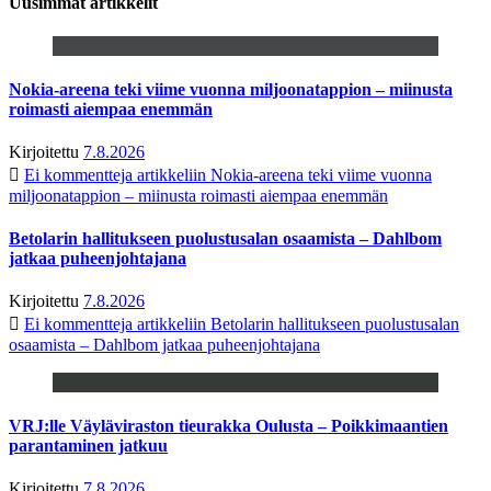
Uusimmat artikkelit
Nokia-areena teki viime vuonna miljoonatappion – miinusta
roimasti aiempaa enemmän
Kirjoitettu
7.8.2026
Ei kommentteja
artikkeliin Nokia-areena teki viime vuonna
miljoonatappion – miinusta roimasti aiempaa enemmän
Betolarin hallitukseen puolustusalan osaamista – Dahlbom
jatkaa puheenjohtajana
Kirjoitettu
7.8.2026
Ei kommentteja
artikkeliin Betolarin hallitukseen puolustusalan
osaamista – Dahlbom jatkaa puheenjohtajana
VRJ:lle Väyläviraston tieurakka Oulusta – Poikkimaantien
parantaminen jatkuu
Kirjoitettu
7.8.2026