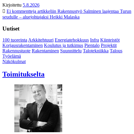
Kirjoitettu
5.8.2026
Ei kommentteja
artikkeliin Rakennustyö Salminen laajentaa Turun
seudulle – aluejohtajaksi Heikki Malaska
Uutiset
100 tuoreinta
Arkkitehtuuri
Energiatehokkuus
Infra
Kiinteistöt
Korjausrakentaminen
Koulutus ja tutkimus
Pientalo
Projektit
Rakennustuote
Rakentaminen
Suunnittelu
Talotekniikka
Talous
Työelämä
Näkökulmat
Toimitukselta