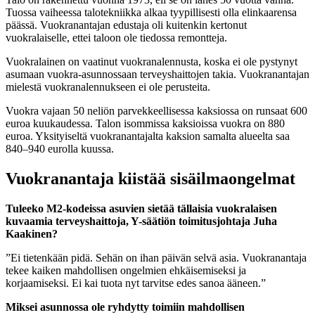
Tuossa vaiheessa talotekniikka alkaa tyypillisesti olla elinkaarensa
päässä. Vuokranantajan edustaja oli kuitenkin kertonut
vuokralaiselle, ettei taloon ole tiedossa remontteja.
Vuokralainen on vaatinut vuokranalennusta, koska ei ole pystynyt
asumaan vuokra-asunnossaan terveyshaittojen takia. Vuokranantajan
mielestä vuokranalennukseen ei ole perusteita.
Vuokra vajaan 50 neliön parvekkeellisessa kaksiossa on runsaat 600
euroa kuukaudessa. Talon isommissa kaksioissa vuokra on 880
euroa. Yksityiseltä vuokranantajalta kaksion samalta alueelta saa
840–940 eurolla kuussa.
Vuokranantaja kiistää sisäilmaongelmat
Tuleeko M2-kodeissa asuvien sietää tällaisia vuokralaisen
kuvaamia terveyshaittoja, Y-säätiön toimitusjohtaja Juha
Kaakinen?
”Ei tietenkään pidä. Sehän on ihan päivän selvä asia. Vuokranantaja
tekee kaiken mahdollisen ongelmien ehkäisemiseksi ja
korjaamiseksi. Ei kai tuota nyt tarvitse edes sanoa ääneen.”
Miksei asunnossa ole ryhdytty toimiin mahdollisen