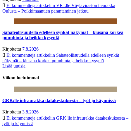
Ei kommentteja
artikkeliin VRJ:lle Väyläviraston tieurakka
Oulusta – Poikkimaantien parantaminen jatkuu
Sahateollisuudella edelleen synkät näkymät – kiusana korkea
puunhinta ja heikko kysyntä
Kirjoitettu
7.8.2026
Ei kommentteja
artikkeliin Sahateollisuudella edelleen synkät
näkymät – kiusana korkea puunhinta ja heikko kysyntä
Lisää uutisia
Viikon luetuimmat
GRK:lle infraurakka datakeskuksesta – työt jo käynnissä
Kirjoitettu
3.8.2026
Ei kommentteja
artikkeliin GRK:lle infraurakka datakeskuksesta –
työt jo käynnissä