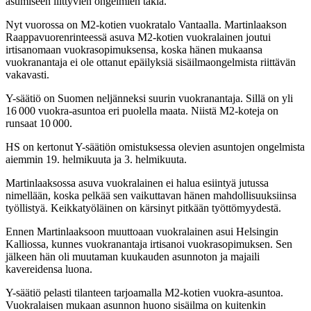
asumiseen liittyvien ongelmien takia.
Nyt vuorossa on M2-kotien vuokratalo Vantaalla. Martinlaakson
Raappavuoren­rinteessä asuva M2-kotien vuokralainen joutui
irtisanomaan vuokrasopimuksensa, koska hänen mukaansa
vuokranantaja ei ole ottanut epäilyksiä sisäilma­ongelmista riittävän
vakavasti.
Y-säätiö on Suomen neljänneksi suurin vuokranantaja. Sillä on yli
16 000 vuokra-asuntoa eri puolella maata. Niistä M2-koteja on
runsaat 10 000.
HS on kertonut Y-säätiön omistuksessa olevien asuntojen ongelmista
aiemmin 19. helmikuuta ja 3. helmikuuta.
Martinlaaksossa asuva vuokralainen ei halua esiintyä jutussa
nimellään, koska pelkää sen vaikuttavan hänen mahdollisuuksiinsa
työllistyä. Keikkatyöläinen on kärsinyt pitkään työttömyydestä.
Ennen Martinlaaksoon muuttoaan vuokralainen asui Helsingin
Kalliossa, kunnes vuokranantaja irtisanoi vuokrasopimuksen. Sen
jälkeen hän oli muutaman kuukauden asunnoton ja majaili
kavereidensa luona.
Y-säätiö pelasti tilanteen tarjoamalla M2-kotien vuokra-asuntoa.
Vuokralaisen mukaan asunnon huono sisäilma on kuitenkin