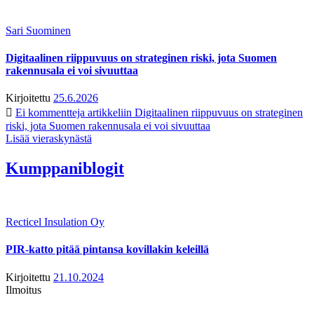
Sari Suominen
Digitaalinen riippuvuus on strateginen riski, jota Suomen
rakennusala ei voi sivuuttaa
Kirjoitettu
25.6.2026
Ei kommentteja
artikkeliin Digitaalinen riippuvuus on strateginen
riski, jota Suomen rakennusala ei voi sivuuttaa
Lisää vieraskynästä
Kumppaniblogit
Recticel Insulation Oy
PIR-katto pitää pintansa kovillakin keleillä
Kirjoitettu
21.10.2024
Ilmoitus