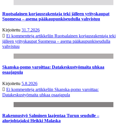
Ruotsalainen korjausrakentaja teki jälleen yrityskaupat
Suomessa – asema pääkaupunkiseudulla vahvistuu
Kirjoitettu
31.7.2026
Ei kommentteja
artikkeliin Ruotsalainen korjausrakentaja teki
jälleen yrityskaupat Suomessa – asema pääkaupunkiseudulla
vahvistuu
Skanska-pomo varoittaa: Datakeskustyömaita uhkaa
osaajapula
Kirjoitettu
5.8.2026
Ei kommentteja
artikkeliin Skanska-pomo varoittaa:
Datakeskustyömaita uhkaa osaajapula
Rakennustyö Salminen laajentaa Turun seudulle –
aluejohtajaksi Heikki Malaska