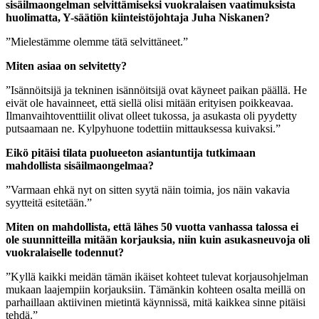
sisäilmaongelman selvittämiseksi vuokralaisen vaatimuksista
huolimatta, Y-säätiön kiinteistöjohtaja Juha Niskanen?
”Mielestämme olemme tätä selvittäneet.”
Miten asiaa on selvitetty?
”Isännöitsijä ja tekninen isännöitsijä ovat käyneet paikan päällä. He
eivät ole havainneet, että siellä olisi mitään erityisen poikkeavaa.
Ilmanvaihtoventtiilit olivat olleet tukossa, ja asukasta oli pyydetty
putsaamaan ne. Kylpyhuone todettiin mittauksessa kuivaksi.”
Eikö pitäisi tilata puolueeton asiantuntija tutkimaan
mahdollista sisäilmaongelmaa?
”Varmaan ehkä nyt on sitten syytä näin toimia, jos näin vakavia
syytteitä esitetään.”
Miten on mahdollista, että lähes 50 vuotta vanhassa talossa ei
ole suunnitteilla mitään korjauksia, niin kuin asukasneuvoja oli
vuokralaiselle todennut?
”Kyllä kaikki meidän tämän ikäiset kohteet tulevat korjausohjelman
mukaan laajempiin korjauksiin. Tämänkin kohteen osalta meillä on
parhaillaan aktiivinen mietintä käynnissä, mitä kaikkea sinne pitäisi
tehdä.”