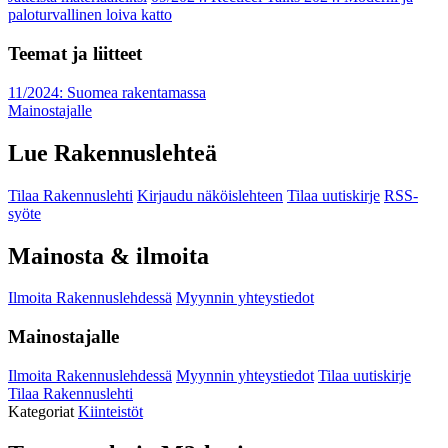
paloturvallinen loiva katto
Teemat ja liitteet
11/2024: Suomea rakentamassa
Mainostajalle
Lue Rakennuslehteä
Tilaa Rakennuslehti
Kirjaudu näköislehteen
Tilaa uutiskirje
RSS-
syöte
Mainosta & ilmoita
Ilmoita Rakennuslehdessä
Myynnin yhteystiedot
Mainostajalle
Ilmoita Rakennuslehdessä
Myynnin yhteystiedot
Tilaa uutiskirje
Tilaa Rakennuslehti
Kategoriat
Kiinteistöt