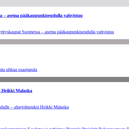
ssa – asema pääkaupunkiseudulla vahvistuu
en yrityskaupat Suomessa – asema pääkaupunkiseudulla vahvistuu
ita uhkaa osaajapula
i Heikki Malaska
dulle – aluejohtajaksi Heikki Malaska