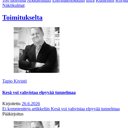
100 tuoreinta
Arkkitehtuuri
Energiatehokkuus
Infra
Kiinteistöt
Korjau
Näkökulmat
Toimitukselta
Tapio Kivistö
Kesä voi vahvistaa elpyvää tunnelmaa
Kirjoitettu
26.6.2026
Ei kommentteja
artikkeliin Kesä voi vahvistaa elpyvää tunnelmaa
Pääkirjoitus