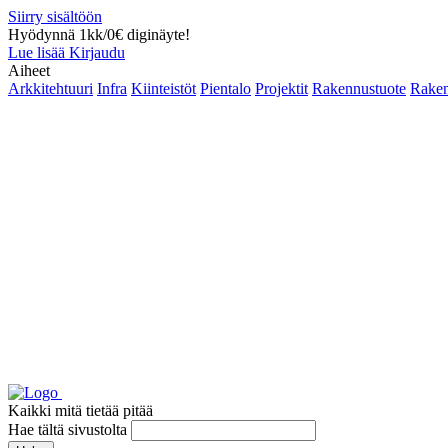
Siirry sisältöön
Hyödynnä 1kk/0€ diginäyte!
Lue lisää
Kirjaudu
Aiheet
Arkkitehtuuri
Infra
Kiinteistöt
Pientalo
Projektit
Rakennustuote
Raken
Kaikki mitä tietää pitää
Hae tältä sivustolta