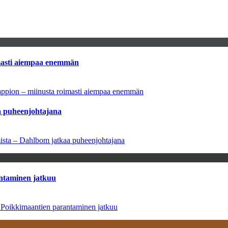
imasti aiempaa enemmän
tappion – miinusta roimasti aiempaa enemmän
aa puheenjohtajana
amista – Dahlbom jatkaa puheenjohtajana
antaminen jatkuu
– Poikkimaantien parantaminen jatkuu