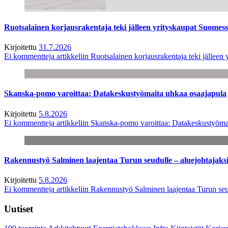
Ruotsalainen korjausrakentaja teki jälleen yrityskaupat Suome
Kirjoitettu
31.7.2026
Ei kommentteja
artikkeliin Ruotsalainen korjausrakentaja teki jälle
Skanska-pomo varoittaa: Datakeskustyömaita uhkaa osaajapula
Kirjoitettu
5.8.2026
Ei kommentteja
artikkeliin Skanska-pomo varoittaa: Datakeskustyöma
Rakennustyö Salminen laajentaa Turun seudulle – aluejohtajaks
Kirjoitettu
5.8.2026
Ei kommentteja
artikkeliin Rakennustyö Salminen laajentaa Turun seu
Uutiset