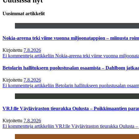
Uusimmat artikkelit
Nokia-areena teki viime vuonna miljoonatappion – miinusta ro
Kirjoitettu
7.8.2026
Ei kommentteja
artikkeliin Nokia-areena teki viime vuonna miljoona
Betolarin hallitukseen puolustusalan osaamista – Dahlbom jatk
Kirjoitettu
7.8.2026
Ei kommentteja
artikkeliin Betolarin hallitukseen puolustusalan osa
VRJ:lle Väyläviraston tieurakka Oulusta – Poikkimaantien par
Kirjoitettu
7.8.2026
Ei kommentteja
artikkeliin VRJ:lle Väyläviraston tieurakka Oulusta 