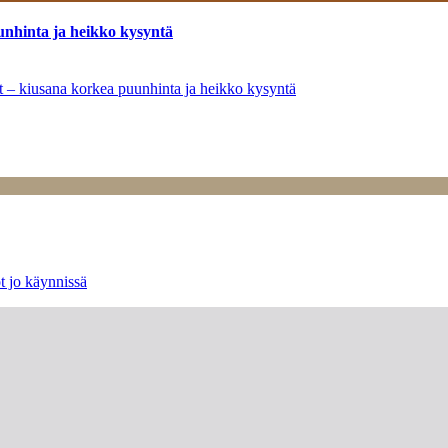
unhinta ja heikko kysyntä
ät – kiusana korkea puunhinta ja heikko kysyntä
t jo käynnissä