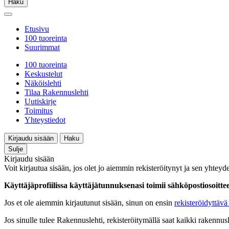
Haku
Etusivu
100 tuoreinta
Suurimmat
100 tuoreinta
Keskustelut
Näköislehti
Tilaa Rakennuslehti
Uutiskirje
Toimitus
Yhteystiedot
Kirjaudu sisään
Haku
Sulje
Kirjaudu sisään
Voit kirjautua sisään, jos olet jo aiemmin rekisteröitynyt ja sen yhteyde
Käyttäjäprofiilissa käyttäjätunnuksenasi toimii sähköpostiosoittees
Jos et ole aiemmin kirjautunut sisään, sinun on ensin
rekisteröidyttävä 
Jos sinulle tulee Rakennuslehti, rekisteröitymällä saat kaikki rakennusle