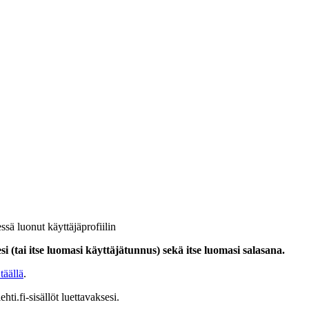
ssä luonut käyttäjäprofiilin
i (tai itse luomasi käyttäjätunnus) sekä itse luomasi salasana.
täällä
.
hti.fi-sisällöt luettavaksesi.