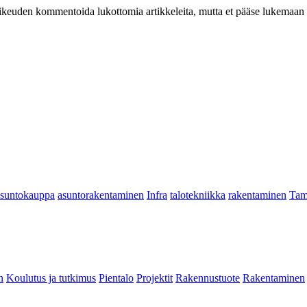
at oikeuden kommentoida lukottomia artikkeleita, mutta et pääse lukemaan l
asuntokauppa
asuntorakentaminen
Infra
talotekniikka
rakentaminen
Tam
n
Koulutus ja tutkimus
Pientalo
Projektit
Rakennustuote
Rakentaminen