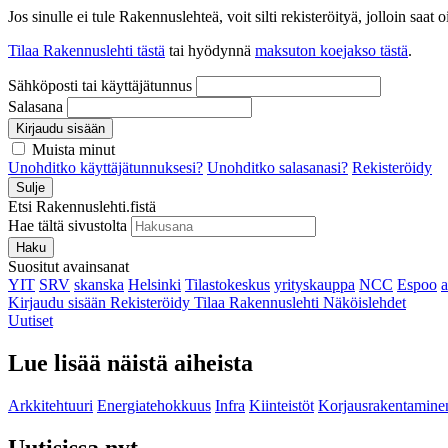
Jos sinulle ei tule Rakennuslehteä, voit silti rekisteröityä, jolloin sa
Tilaa Rakennuslehti tästä
tai hyödynnä
maksuton koejakso tästä
.
Sähköposti tai käyttäjätunnus
Salasana
Kirjaudu sisään
Muista minut
Unohditko käyttäjätunnuksesi?
Unohditko salasanasi?
Rekisteröidy
Sulje
Etsi Rakennuslehti.fistä
Hae tältä sivustolta
Haku
Suositut avainsanat
YIT
SRV
skanska
Helsinki
Tilastokeskus
yrityskauppa
NCC
Espoo
Kirjaudu sisään
Rekisteröidy
Tilaa Rakennuslehti
Näköislehdet
Uutiset
Lue lisää näistä aiheista
Arkkitehtuuri
Energiatehokkuus
Infra
Kiinteistöt
Korjausrakentamine
Uutisissa nyt