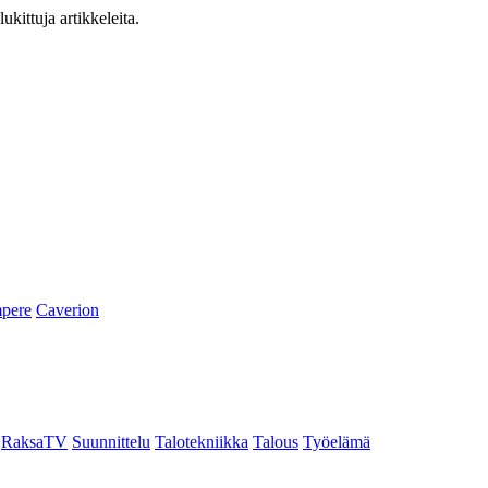
ukittuja artikkeleita.
pere
Caverion
RaksaTV
Suunnittelu
Talotekniikka
Talous
Työelämä