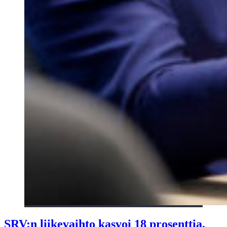
SRV:n liikevaihto kasvoi 18 prosenttia,