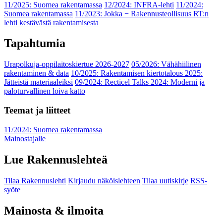
11/2025: Suomea rakentamassa
12/2024: INFRA-lehti
11/2024:
Suomea rakentamassa
11/2023: Jokka − Rakennusteollisuus RT:n
lehti kestävästä rakentamisesta
Tapahtumia
Urapolkuja-oppilaitoskiertue 2026-2027
05/2026: Vähähiilinen
rakentaminen & data
10/2025: Rakentamisen kiertotalous 2025:
Jätteistä materiaaleiksi
09/2024: Recticel Talks 2024: Moderni ja
paloturvallinen loiva katto
Teemat ja liitteet
11/2024: Suomea rakentamassa
Mainostajalle
Lue Rakennuslehteä
Tilaa Rakennuslehti
Kirjaudu näköislehteen
Tilaa uutiskirje
RSS-
syöte
Mainosta & ilmoita