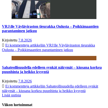
VRJ:lle Väyläviraston tieurakka Oulusta – Poikkimaantien
parantaminen jatkuu
Kirjoitettu
7.8.2026
Ei kommentteja
artikkeliin VRJ:lle Väyläviraston tieurakka
Oulusta – Poikkimaantien parantaminen jatkuu
Sahateollisuudella edelleen synkät näkymät – kiusana korkea
puunhinta ja heikko kysyntä
Kirjoitettu
7.8.2026
Ei kommentteja
artikkeliin Sahateollisuudella edelleen synkät
näkymät – kiusana korkea puunhinta ja heikko kysyntä
Lisää uutisia
Viikon luetuimmat