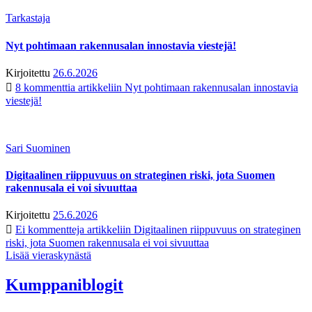
Tarkastaja
Nyt pohtimaan rakennusalan innostavia viestejä!
Kirjoitettu
26.6.2026
8 kommenttia
artikkeliin Nyt pohtimaan rakennusalan innostavia
viestejä!
Sari Suominen
Digitaalinen riippuvuus on strateginen riski, jota Suomen
rakennusala ei voi sivuuttaa
Kirjoitettu
25.6.2026
Ei kommentteja
artikkeliin Digitaalinen riippuvuus on strateginen
riski, jota Suomen rakennusala ei voi sivuuttaa
Lisää vieraskynästä
Kumppaniblogit