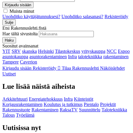
Kirjaudu sisään
Muista minut
Unohditko käyttäjätunnuksesi?
Unohditko salasanasi?
Rekisteröidy
Sulje
Etsi Rakennuslehti.fistä
Hae tältä sivustolta
Haku
Suositut avainsanat
YIT
SRV
skanska
Helsinki
Tilastokeskus
yrityskauppa
NCC
Espoo
asuntokauppa
asuntorakentaminen
Infra
talotekniikka
rakentaminen
Tampere
Caverion
Kirjaudu sisään
Rekisteröidy
Tilaa Rakennuslehti
Näköislehdet
Uutiset
Lue lisää näistä aiheista
Arkkitehtuuri
Energiatehokkuus
Infra
Kiinteistöt
Korjausrakentaminen
Koulutus ja tutkimus
Pientalo
Projektit
Rakennustuote
Rakentaminen
RaksaTV
Suunnittelu
Talotekniikka
Talous
Työelämä
Uutisissa nyt