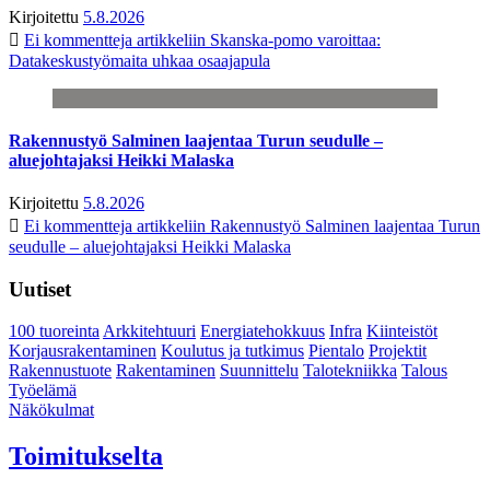
Kirjoitettu
5.8.2026
Ei kommentteja
artikkeliin Skanska-pomo varoittaa:
Datakeskustyömaita uhkaa osaajapula
Rakennustyö Salminen laajentaa Turun seudulle –
aluejohtajaksi Heikki Malaska
Kirjoitettu
5.8.2026
Ei kommentteja
artikkeliin Rakennustyö Salminen laajentaa Turun
seudulle – aluejohtajaksi Heikki Malaska
Uutiset
100 tuoreinta
Arkkitehtuuri
Energiatehokkuus
Infra
Kiinteistöt
Korjausrakentaminen
Koulutus ja tutkimus
Pientalo
Projektit
Rakennustuote
Rakentaminen
Suunnittelu
Talotekniikka
Talous
Työelämä
Näkökulmat
Toimitukselta