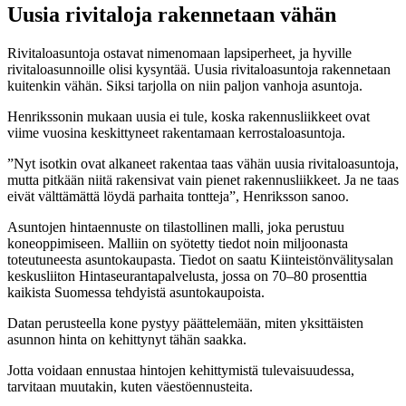
Uusia rivitaloja rakennetaan vähän
Rivitaloasuntoja ostavat nimenomaan lapsiperheet, ja hyville
rivitaloasunnoille olisi kysyntää. Uusia rivitaloasuntoja rakennetaan
kuitenkin vähän. Siksi tarjolla on niin paljon vanhoja asuntoja.
Henrikssonin mukaan uusia ei tule, koska rakennusliikkeet ovat
viime vuosina keskittyneet rakentamaan kerrostaloasuntoja.
”Nyt isotkin ovat alkaneet rakentaa taas vähän uusia rivitaloasuntoja,
mutta pitkään niitä rakensivat vain pienet rakennusliikkeet. Ja ne taas
eivät välttämättä löydä parhaita tontteja”, Henriksson sanoo.
Asuntojen hintaennuste on tilastollinen malli, joka perustuu
koneoppimiseen. Malliin on syötetty tiedot noin miljoonasta
toteutuneesta asuntokaupasta. Tiedot on saatu Kiinteistönvälitysalan
keskusliiton Hintaseurantapalvelusta, jossa on 70–80 prosenttia
kaikista Suomessa tehdyistä asuntokaupoista.
Datan perusteella kone pystyy päättelemään, miten yksittäisten
asunnon hinta on kehittynyt tähän saakka.
Jotta voidaan ennustaa hintojen kehittymistä tulevaisuudessa,
tarvitaan muutakin, kuten väestöennusteita.