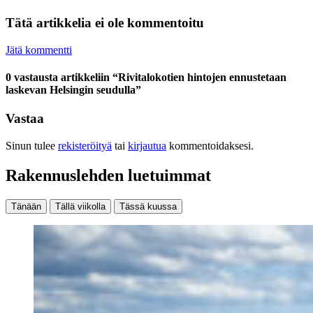
Tätä artikkelia ei ole kommentoitu
Jätä kommentti
0 vastausta artikkeliin “Rivitalokotien hintojen ennustetaan
laskevan Helsingin seudulla”
Vastaa
Sinun tulee
rekisteröityä
tai
kirjautua
kommentoidaksesi.
Rakennuslehden luetuimmat
Tänään
Tällä viikolla
Tässä kuussa