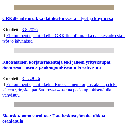
GRK:lle infraurakka datakeskuksesta – työt jo käynnissä
Kirjoitettu
3.8.2026
Ei kommentteja
artikkeliin GRK:lle infraurakka datakeskuksesta –
työt jo käynnissä
Ruotsalainen korjausrakentaja teki jälleen yrityskaupat
Suomessa – asema pääkaupunkiseudulla vahvistuu
Kirjoitettu
31.7.2026
Ei kommentteja
artikkeliin Ruotsalainen korjausrakentaja teki
jälleen yrityskaupat Suomessa – asema pääkaupunkiseudulla
vahvistuu
Skanska-pomo varoittaa: Datakeskustyömaita uhkaa
osaajapula