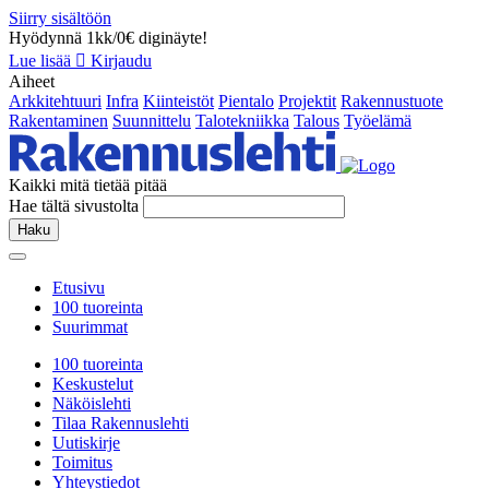
Siirry sisältöön
Hyödynnä 1kk/0€ diginäyte!
Lue lisää
Kirjaudu
Aiheet
Arkkitehtuuri
Infra
Kiinteistöt
Pientalo
Projektit
Rakennustuote
Rakentaminen
Suunnittelu
Talotekniikka
Talous
Työelämä
Kaikki mitä tietää pitää
Hae tältä sivustolta
Haku
Etusivu
100 tuoreinta
Suurimmat
100 tuoreinta
Keskustelut
Näköislehti
Tilaa Rakennuslehti
Uutiskirje
Toimitus
Yhteystiedot