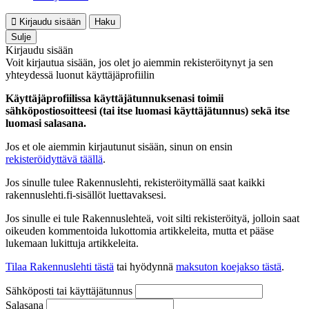
Kirjaudu sisään
Haku
Sulje
Kirjaudu sisään
Voit kirjautua sisään, jos olet jo aiemmin rekisteröitynyt ja sen
yhteydessä luonut käyttäjäprofiilin
Käyttäjäprofiilissa käyttäjätunnuksenasi toimii
sähköpostiosoitteesi (tai itse luomasi käyttäjätunnus) sekä itse
luomasi salasana.
Jos et ole aiemmin kirjautunut sisään, sinun on ensin
rekisteröidyttävä täällä
.
Jos sinulle tulee Rakennuslehti, rekisteröitymällä saat kaikki
rakennuslehti.fi-sisällöt luettavaksesi.
Jos sinulle ei tule Rakennuslehteä, voit silti rekisteröityä, jolloin saat
oikeuden kommentoida lukottomia artikkeleita, mutta et pääse
lukemaan lukittuja artikkeleita.
Tilaa Rakennuslehti tästä
tai hyödynnä
maksuton koejakso tästä
.
Sähköposti tai käyttäjätunnus
Salasana