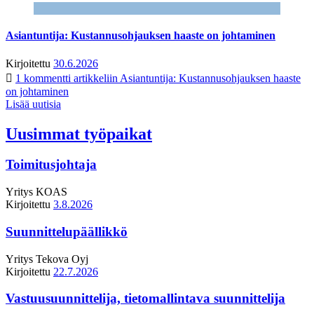
Asiantuntija: Kustannusohjauksen haaste on johtaminen
Kirjoitettu
30.6.2026
1 kommentti
artikkeliin Asiantuntija: Kustannusohjauksen haaste
on johtaminen
Lisää uutisia
Uusimmat työpaikat
Toimitusjohtaja
Yritys
KOAS
Kirjoitettu
3.8.2026
Suunnittelupäällikkö
Yritys
Tekova Oyj
Kirjoitettu
22.7.2026
Vastuusuunnittelija, tietomallintava suunnittelija