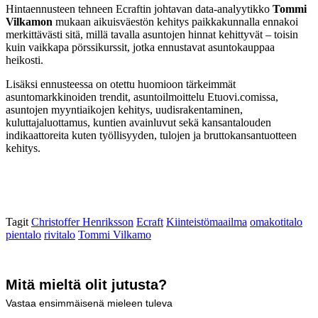
Hintaennusteen tehneen Ecraftin johtavan data-analyytikko
Tommi
Vilkamon
mukaan aikuisväestön kehitys paikkakunnalla ennakoi
merkittävästi sitä, millä tavalla asuntojen hinnat kehittyvät – toisin
kuin vaikkapa pörssikurssit, jotka ennustavat asuntokauppaa
heikosti.
Lisäksi ennusteessa on otettu huomioon tärkeimmät
asuntomarkkinoiden trendit, asuntoilmoittelu Etuovi.comissa,
asuntojen myyntiaikojen kehitys, uudisrakentaminen,
kuluttajaluottamus, kuntien avainluvut sekä kansantalouden
indikaattoreita kuten työllisyyden, tulojen ja bruttokansantuotteen
kehitys.
Tagit
Christoffer Henriksson
Ecraft
Kiinteistömaailma
omakotitalo
pientalo
rivitalo
Tommi Vilkamo
Mitä mieltä olit jutusta?
Vastaa ensimmäisenä mieleen tuleva