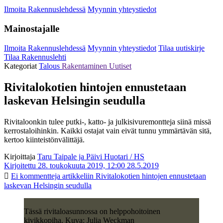
Ilmoita Rakennuslehdessä
Myynnin yhteystiedot
Mainostajalle
Ilmoita Rakennuslehdessä
Myynnin yhteystiedot
Tilaa uutiskirje
Tilaa Rakennuslehti
Kategoriat
Talous
Rakentaminen
Uutiset
Rivitalokotien hintojen ennustetaan
laskevan Helsingin seudulla
Rivitaloonkin tulee putki-, katto- ja julkisivuremontteja siinä missä
kerrostaloihinkin. Kaikki ostajat vain eivät tunnu ymmärtävän sitä,
kertoo kiinteistönvälittäjä.
Kirjoittaja
Taru Taipale ja Päivi Huotari / HS
Kirjoitettu 28. toukokuuta 2019, 12:00
28.5.2019
Ei kommentteja
artikkeliin Rivitalokotien hintojen ennustetaan
laskevan Helsingin seudulla
Tässä rivitaloasunnossa on helppohoitoinen
kivikkopiha. Kuva: Julia Weckman