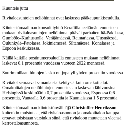
Kuuntele juttu
Rivitaloasuntojen neliöhinnat ovat laskussa pääkaupunkiseudulla.
Kiinteistömaailman konsulttiyhtiö Ecraftilla teettämän ennusteen
mukaan rivitaloasuntojen neliöhinnat pitävät parhaiten Itä-Pakilassa,
Gumböle–Karhusuolla, Veräjämäessä, Reimarlassa, Uusmäessä,
Oulunkylä–Patolassa, Jokiniemessä, Siltamäessä, Konalassa ja
Espoon keskuksessa.
Näillä kaikilla postinumeroalueilla ennusteen mukaan neliöhinnat
laskevat 0,1 prosenttia vuodessa vuoteen 2022 mennessä.
Suurimmillaan hintojen lasku on jopa yli yhden prosentin vuodessa.
Rivitalot seuraavat samanlaista kehitystä kuin omakotitalot.
Omakotitalojen neliöhintojen ennustetaan laskevan lähivuosina
Helsingissä keskimäärin 0,7 prosenttia vuodessa, Espoossa 0,6
prosenttia, Vantaalla 0,6 prosenttia ja Kauniaisissa 1,5 prosenttia.
Kiinteistömaailman kiinteistönvälittäjä
Christoffer Henriksson
kuitenkin muistuttaa, että rivitaloasunnon ja omakotitalon kauppa
eroavat toisistaan varsinkin siinä, että rivitaloon muutetaan yleensä
kerrostaloasunnosta.