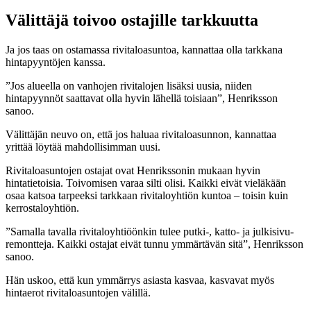
Välittäjä toivoo ostajille tarkkuutta
Ja jos taas on ostamassa rivitaloasuntoa, kannattaa olla tarkkana
hintapyyntöjen kanssa.
”Jos alueella on vanhojen rivitalojen lisäksi uusia, niiden
hintapyynnöt saattavat olla hyvin lähellä toisiaan”, Henriksson
sanoo.
Välittäjän neuvo on, että jos haluaa rivitaloasunnon, kannattaa
yrittää löytää mahdollisimman uusi.
Rivitaloasuntojen ostajat ovat Henrikssonin mukaan hyvin
hintatietoisia. Toivomisen varaa silti olisi. Kaikki eivät vieläkään
osaa katsoa tarpeeksi tarkkaan rivitaloyhtiön kuntoa – toisin kuin
kerrostaloyhtiön.
”Samalla tavalla rivitaloyhtiöönkin tulee putki-, katto- ja julkisivu­
remontteja. Kaikki ostajat eivät tunnu ymmärtävän sitä”, Henriksson
sanoo.
Hän uskoo, että kun ymmärrys asiasta kasvaa, kasvavat myös
hintaerot rivitaloasuntojen välillä.