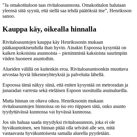
”Ja omakotitaloon taas rivitaloasunnosta. Omakotitalon halutaan
yleensä siitä syystä, että siellä saa tehdä päätöksiä itse”, Henriksson
sanoo.
Kauppa käy, oikealla hinnalla
Rivitaloasuntojen kauppa käy Henrikssonin mukaan
pääkaupunkiseudulla ihan hyvin. Ainakin Espoossa kysyntää on
kaiken kokoisista asunnoista – pienimmistä kaksioista suurimpiin
viiden huoneen asuntoihin.
Alueiden välillä on kuitenkin eroa. Rivitaloasuntoonkin muuttava
arvostaa hyviä liikenneyhteyksiä ja palveluita lähellä.
Espoossa tämä näkyy siinä, että eniten kysyntää on metroradan ja
junaradan varresta sekä eteläisen Espoon suosituilla asuinalueilla.
Mutta hinnan on oltava oikea. Henrikssonin mukaan
rivitaloasuntojen hinnoissa on iso ero riippuen siitä, onko asunto
tyydyttävässä kunnossa vai hyvässä kunnossa.
Jos siis haluaa saada myydyksi rivitaloasunnon, joka ei ole
hyväkuntoinen, sen hinnan pitää olla selvästi alle sen, mitä
vastaavasta hyväkuntoisesta samalla alueella pyydetään.