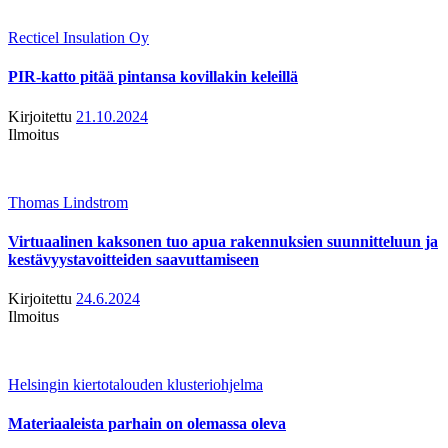
Recticel Insulation Oy
PIR-katto pitää pintansa kovillakin keleillä
Kirjoitettu
21.10.2024
Ilmoitus
Thomas Lindstrom
Virtuaalinen kaksonen tuo apua rakennuksien suunnitteluun ja
kestävyystavoitteiden saavuttamiseen
Kirjoitettu
24.6.2024
Ilmoitus
Helsingin kiertotalouden klusteriohjelma
Materiaaleista parhain on olemassa oleva