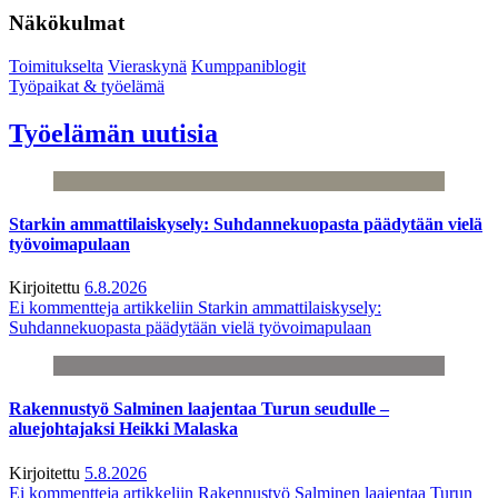
Näkökulmat
Toimitukselta
Vieraskynä
Kumppaniblogit
Työpaikat & työelämä
Työelämän uutisia
Starkin ammattilaiskysely: Suhdannekuopasta päädytään vielä
työvoimapulaan
Kirjoitettu
6.8.2026
Ei kommentteja
artikkeliin Starkin ammattilaiskysely:
Suhdannekuopasta päädytään vielä työvoimapulaan
Rakennustyö Salminen laajentaa Turun seudulle –
aluejohtajaksi Heikki Malaska
Kirjoitettu
5.8.2026
Ei kommentteja
artikkeliin Rakennustyö Salminen laajentaa Turun