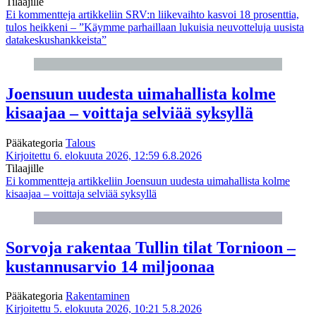
Tilaajille
Ei kommentteja
artikkeliin SRV:n liikevaihto kasvoi 18 prosenttia,
tulos heikkeni – ”Käymme parhaillaan lukuisia neuvotteluja uusista
datakeskushankkeista”
Joensuun uudesta uimahallista kolme
kisaajaa – voittaja selviää syksyllä
Pääkategoria
Talous
Kirjoitettu 6. elokuuta 2026, 12:59
6.8.2026
Tilaajille
Ei kommentteja
artikkeliin Joensuun uudesta uimahallista kolme
kisaajaa – voittaja selviää syksyllä
Sorvoja rakentaa Tullin tilat Tornioon –
kustannusarvio 14 miljoonaa
Pääkategoria
Rakentaminen
Kirjoitettu 5. elokuuta 2026, 10:21
5.8.2026