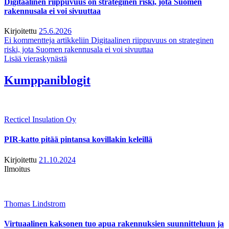
Digitaalinen riippuvuus on strateginen riski, jota Suomen
rakennusala ei voi sivuuttaa
Kirjoitettu
25.6.2026
Ei kommentteja
artikkeliin Digitaalinen riippuvuus on strateginen
riski, jota Suomen rakennusala ei voi sivuuttaa
Lisää vieraskynästä
Kumppaniblogit
Recticel Insulation Oy
PIR-katto pitää pintansa kovillakin keleillä
Kirjoitettu
21.10.2024
Ilmoitus
Thomas Lindstrom
Virtuaalinen kaksonen tuo apua rakennuksien suunnitteluun ja