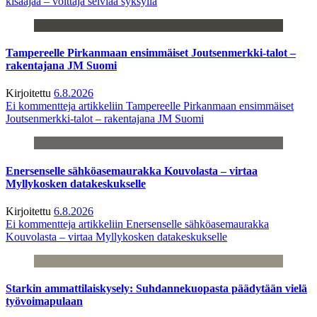
kisaajaa – voittaja selviää syksyllä
Tampereelle Pirkanmaan ensimmäiset Joutsenmerkki-talot –
rakentajana JM Suomi
Kirjoitettu
6.8.2026
Ei kommentteja
artikkeliin Tampereelle Pirkanmaan ensimmäiset
Joutsenmerkki-talot – rakentajana JM Suomi
Enersenselle sähköasemaurakka Kouvolasta – virtaa
Myllykosken datakeskukselle
Kirjoitettu
6.8.2026
Ei kommentteja
artikkeliin Enersenselle sähköasemaurakka
Kouvolasta – virtaa Myllykosken datakeskukselle
Starkin ammattilaiskysely: Suhdannekuopasta päädytään vielä
työvoimapulaan