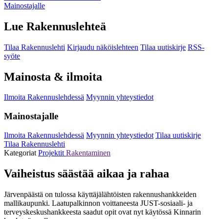
Mainostajalle
Lue Rakennuslehteä
Tilaa Rakennuslehti
Kirjaudu näköislehteen
Tilaa uutiskirje
RSS-
syöte
Mainosta & ilmoita
Ilmoita Rakennuslehdessä
Myynnin yhteystiedot
Mainostajalle
Ilmoita Rakennuslehdessä
Myynnin yhteystiedot
Tilaa uutiskirje
Tilaa Rakennuslehti
Kategoriat
Projektit
Rakentaminen
Vaiheistus säästää aikaa ja rahaa
Järvenpäästä on tulossa käyttäjälähtöisten rakennushankkeiden
mallikaupunki. Laatupalkinnon voittaneesta JUST-sosiaali- ja
terveyskeskushankkeesta saadut opit ovat nyt käytössä Kinnarin