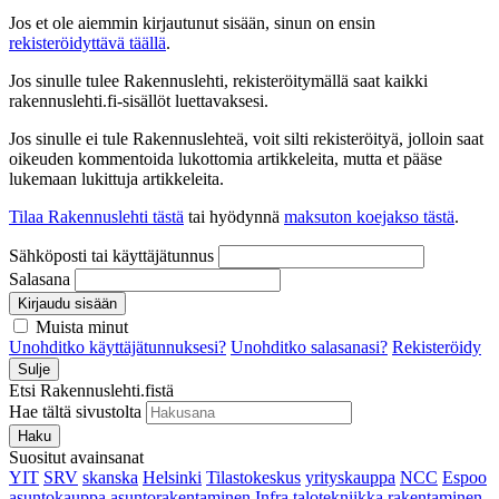
Jos et ole aiemmin kirjautunut sisään, sinun on ensin
rekisteröidyttävä täällä
.
Jos sinulle tulee Rakennuslehti, rekisteröitymällä saat kaikki
rakennuslehti.fi-sisällöt luettavaksesi.
Jos sinulle ei tule Rakennuslehteä, voit silti rekisteröityä, jolloin saat
oikeuden kommentoida lukottomia artikkeleita, mutta et pääse
lukemaan lukittuja artikkeleita.
Tilaa Rakennuslehti tästä
tai hyödynnä
maksuton koejakso tästä
.
Sähköposti tai käyttäjätunnus
Salasana
Kirjaudu sisään
Muista minut
Unohditko käyttäjätunnuksesi?
Unohditko salasanasi?
Rekisteröidy
Sulje
Etsi Rakennuslehti.fistä
Hae tältä sivustolta
Haku
Suositut avainsanat
YIT
SRV
skanska
Helsinki
Tilastokeskus
yrityskauppa
NCC
Espoo
asuntokauppa
asuntorakentaminen
Infra
talotekniikka
rakentaminen