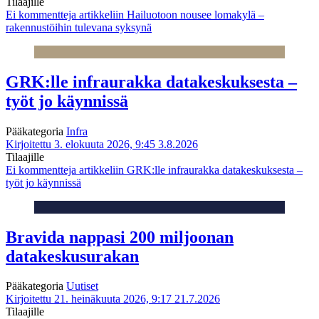
Tilaajille
Ei kommentteja
artikkeliin Hailuotoon nousee lomakylä –
rakennustöihin tulevana syksynä
GRK:lle infraurakka datakeskuksesta –
työt jo käynnissä
Pääkategoria
Infra
Kirjoitettu 3. elokuuta 2026, 9:45
3.8.2026
Tilaajille
Ei kommentteja
artikkeliin GRK:lle infraurakka datakeskuksesta –
työt jo käynnissä
Bravida nappasi 200 miljoonan
datakeskusurakan
Pääkategoria
Uutiset
Kirjoitettu 21. heinäkuuta 2026, 9:17
21.7.2026
Tilaajille