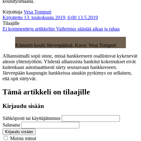
koulutyömaalla.
Kirjoittaja
Vesa Tompuri
Kirjoitettu 13. toukokuuta 2019, 6:00
13.5.2019
Tilaajille
Ei kommentteja
artikkeliin Vaiheistus säästää aikaa ja rahaa
Kinnarin koulu Järvenpäässä. Kuva: Vesa Tompuri
Allianssimalli sopii sinne, missä hankkeeseen osallistuvat kykenevät
aitoon yhteistyöhön. Yhdestä allianssista hankitut kokemukset eivät
kuitenkaan automaattisesti siirry seuraavaan hankkeeseen.
Järvenpään kaupungin hankkeissa ainakin pyrkimys on sellainen,
että opit siirtyvät.
Tämä artikkeli on tilaajille
Kirjaudu sisään
Sähköposti tai käyttäjätunnus
Salasana
Kirjaudu sisään
Muista minut