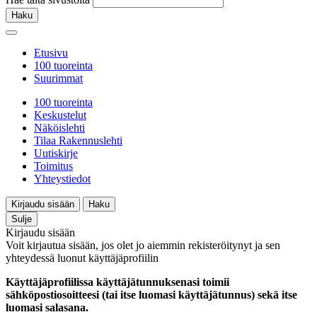
Haku
Etusivu
100 tuoreinta
Suurimmat
100 tuoreinta
Keskustelut
Näköislehti
Tilaa Rakennuslehti
Uutiskirje
Toimitus
Yhteystiedot
Kirjaudu sisään
Haku
Sulje
Kirjaudu sisään
Voit kirjautua sisään, jos olet jo aiemmin rekisteröitynyt ja sen
yhteydessä luonut käyttäjäprofiilin
Käyttäjäprofiilissa käyttäjätunnuksenasi toimii
sähköpostiosoitteesi (tai itse luomasi käyttäjätunnus) sekä itse
luomasi salasana.