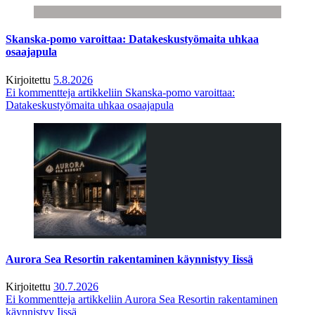
Skanska-pomo varoittaa: Datakeskustyömaita uhkaa
osaajapula
Kirjoitettu
5.8.2026
Ei kommentteja
artikkeliin Skanska-pomo varoittaa:
Datakeskustyömaita uhkaa osaajapula
Aurora Sea Resortin rakentaminen käynnistyy Iissä
Kirjoitettu
30.7.2026
Ei kommentteja
artikkeliin Aurora Sea Resortin rakentaminen
käynnistyy Iissä