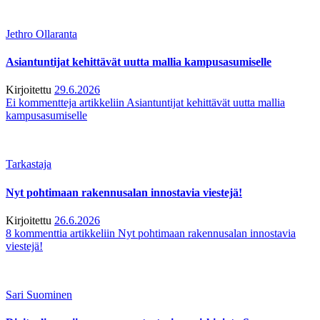
Jethro Ollaranta
Asiantuntijat kehittävät uutta mallia kampusasumiselle
Kirjoitettu
29.6.2026
Ei kommentteja
artikkeliin Asiantuntijat kehittävät uutta mallia
kampusasumiselle
Tarkastaja
Nyt pohtimaan rakennusalan innostavia viestejä!
Kirjoitettu
26.6.2026
8 kommenttia
artikkeliin Nyt pohtimaan rakennusalan innostavia
viestejä!
Sari Suominen