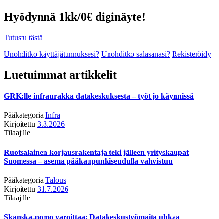
Hyödynnä 1kk/0€ diginäyte!
Tutustu tästä
Unohditko käyttäjätunnuksesi?
Unohditko salasanasi?
Rekisteröidy
Luetuimmat artikkelit
GRK:lle infraurakka datakeskuksesta – työt jo käynnissä
Pääkategoria
Infra
Kirjoitettu
3.8.2026
Tilaajille
Ruotsalainen korjausrakentaja teki jälleen yrityskaupat
Suomessa – asema pääkaupunkiseudulla vahvistuu
Pääkategoria
Talous
Kirjoitettu
31.7.2026
Tilaajille
Skanska-pomo varoittaa: Datakeskustyömaita uhkaa