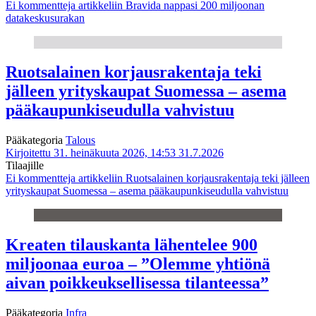
Ei kommentteja
artikkeliin Bravida nappasi 200 miljoonan
datakeskusurakan
Ruotsalainen korjausrakentaja teki
jälleen yrityskaupat Suomessa – asema
pääkaupunkiseudulla vahvistuu
Pääkategoria
Talous
Kirjoitettu 31. heinäkuuta 2026, 14:53
31.7.2026
Tilaajille
Ei kommentteja
artikkeliin Ruotsalainen korjausrakentaja teki jälleen
yrityskaupat Suomessa – asema pääkaupunkiseudulla vahvistuu
Kreaten tilauskanta lähentelee 900
miljoonaa euroa – ”Olemme yhtiönä
aivan poikkeuksellisessa tilanteessa”
Pääkategoria
Infra