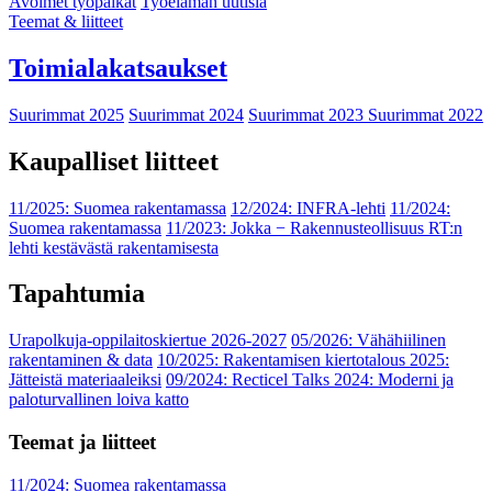
Avoimet työpaikat
Työelämän uutisia
Teemat & liitteet
Toimialakatsaukset
Suurimmat 2025
Suurimmat 2024
Suurimmat 2023
Suurimmat 2022
Kaupalliset liitteet
11/2025: Suomea rakentamassa
12/2024: INFRA-lehti
11/2024:
Suomea rakentamassa
11/2023: Jokka − Rakennusteollisuus RT:n
lehti kestävästä rakentamisesta
Tapahtumia
Urapolkuja-oppilaitoskiertue 2026-2027
05/2026: Vähähiilinen
rakentaminen & data
10/2025: Rakentamisen kiertotalous 2025:
Jätteistä materiaaleiksi
09/2024: Recticel Talks 2024: Moderni ja
paloturvallinen loiva katto
Teemat ja liitteet
11/2024: Suomea rakentamassa