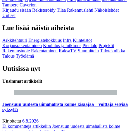
Tampere
Caverion
Kirjaudu sisään
Rekisteröidy
Tilaa Rakennuslehti
Näköislehdet
Uutiset
Lue lisää näistä aiheista
Arkkitehtuuri
Energiatehokkuus
Infra
Kiinteistöt
Korjausrakentaminen
Koulutus ja tutkimus
Pientalo
Projektit
Rakennustuote
Rakentaminen
RaksaTV
Suunnittelu
Talotekniikka
Talous
Työelämä
Uutisissa nyt
Uusimmat artikkelit
Joensuun uudesta uimahallista kolme kisaajaa – voittaja selviää
syksyllä
Kirjoitettu
6.8.2026
Ei kommentteja
artikkeliin Joensuun uudesta uimahallista kolme