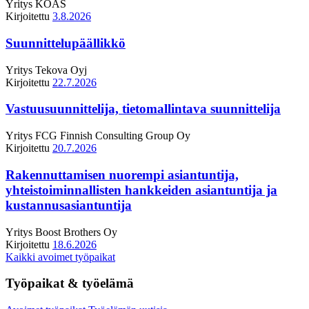
Yritys
KOAS
Kirjoitettu
3.8.2026
Suunnittelupäällikkö
Yritys
Tekova Oyj
Kirjoitettu
22.7.2026
Vastuusuunnittelija, tietomallintava suunnittelija
Yritys
FCG Finnish Consulting Group Oy
Kirjoitettu
20.7.2026
Rakennuttamisen nuorempi asiantuntija,
yhteistoiminnallisten hankkeiden asiantuntija ja
kustannusasiantuntija
Yritys
Boost Brothers Oy
Kirjoitettu
18.6.2026
Kaikki avoimet työpaikat
Työpaikat & työelämä