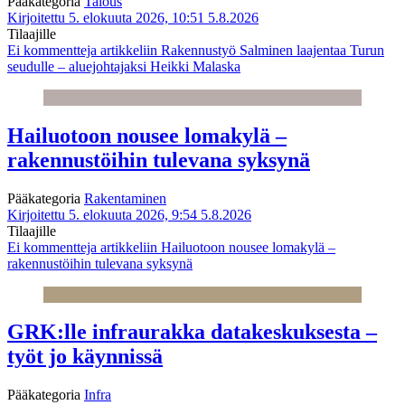
Pääkategoria
Talous
Kirjoitettu 5. elokuuta 2026, 10:51
5.8.2026
Tilaajille
Ei kommentteja
artikkeliin Rakennustyö Salminen laajentaa Turun
seudulle – aluejohtajaksi Heikki Malaska
Hailuotoon nousee lomakylä –
rakennustöihin tulevana syksynä
Pääkategoria
Rakentaminen
Kirjoitettu 5. elokuuta 2026, 9:54
5.8.2026
Tilaajille
Ei kommentteja
artikkeliin Hailuotoon nousee lomakylä –
rakennustöihin tulevana syksynä
GRK:lle infraurakka datakeskuksesta –
työt jo käynnissä
Pääkategoria
Infra