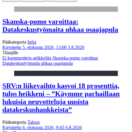
Skanska-pomo varoittaa:
Datakeskustyömaita uhkaa osaajapula
Pääkategoria
Infra
Kirjoitettu 5. elokuuta 2026, 13:00
5.8.2026
Tilaajille
Ei kommentteja
artikkeliin Skanska-pomo varoittaa:
Datakeskustyömaita uhkaa osaajapula
SRV:n liikevaihto kasvoi 18 prosenttia,
tulos heikkeni – ”Käymme parhaillaan
lukuisia neuvotteluja uusista
datakeskushankkeista”
Pääkategoria
Talous
Kirjoitettu 6. elokuuta 2026, 9:45
6.8.2026