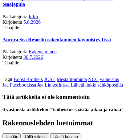
osaajapula
Pääkategoria
Infra
Kirjoitettu
5.8.2026
Tilaajille
Aurora Sea Resortin rakentaminen käynnistyy Iissä
Pääkategoria
Rakentaminen
Kirjoitettu
30.7.2026
Tilaajille
Tagit
Boost Brothers
JUST
Mestaritoiminta
NCC
vaiheistus
Jaa Facebookissa
Jaa LinkedInissä
Lähetä linkki sähköpostilla
Tätä artikkelia ei ole kommentoitu
0 vastausta artikkeliin “Vaiheistus säästää aikaa ja rahaa”
Rakennuslehden luetuimmat
Tänään
Tällä viikolla
Tässä kuussa