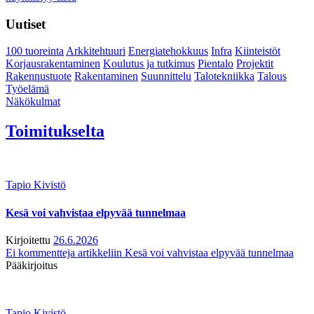
Uutiset
100 tuoreinta
Arkkitehtuuri
Energiatehokkuus
Infra
Kiinteistöt
Korjausrakentaminen
Koulutus ja tutkimus
Pientalo
Projektit
Rakennustuote
Rakentaminen
Suunnittelu
Talotekniikka
Talous
Työelämä
Näkökulmat
Toimitukselta
Tapio Kivistö
Kesä voi vahvistaa elpyvää tunnelmaa
Kirjoitettu
26.6.2026
Ei kommentteja
artikkeliin Kesä voi vahvistaa elpyvää tunnelmaa
Pääkirjoitus
Tapio Kivistö