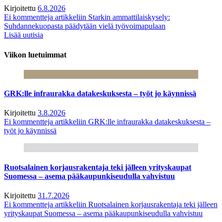
Kirjoitettu
6.8.2026
Ei kommentteja
artikkeliin Starkin ammattilaiskysely:
Suhdannekuopasta päädytään vielä työvoimapulaan
Lisää uutisia
Viikon luetuimmat
GRK:lle infraurakka datakeskuksesta – työt jo käynnissä
Kirjoitettu
3.8.2026
Ei kommentteja
artikkeliin GRK:lle infraurakka datakeskuksesta –
työt jo käynnissä
Ruotsalainen korjausrakentaja teki jälleen yrityskaupat
Suomessa – asema pääkaupunkiseudulla vahvistuu
Kirjoitettu
31.7.2026
Ei kommentteja
artikkeliin Ruotsalainen korjausrakentaja teki jälleen
yrityskaupat Suomessa – asema pääkaupunkiseudulla vahvistuu