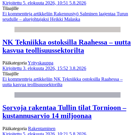
Kirjoitettu 5. elokuuta 2026, 10:51
5.8.2026
Tilaajille
Ei kommentteja
artikkeliin Rakennustyö Salminen laajentaa Turun
seudulle – aluejohtajaksi Heikki Malaska
NK Tekniikka ostoksilla Raahessa – uutta
kasvua teollisuussektorilta
Pääkategoria
Yrityskauppa
Kirjoitettu 3. elokuuta 2026, 15:52
3.8.2026
Tilaajille
Ei kommentteja
artikkeliin NK Tekniikka ostoksilla Raahessa –
uutta kasvua teollisuussektorilta
Sorvoja rakentaa Tullin tilat Tornioon –
kustannusarvio 14 miljoonaa
Pääkategoria
Rakentaminen
Kirjoitettu 5. elokuuta 2026, 10:21
5.8.2026