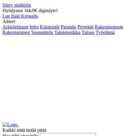
Siirry sisältöön
Hyödynnä 1kk/0€ diginäyte!
Lue lisää
Kirjaudu
Aiheet
Arkkitehtuuri
Infra
Kiinteistöt
Pientalo
Projektit
Rakennustuote
Rakentaminen
Suunnittelu
Talotekniikka
Talous
Työelämä
Kaikki mitä tietää pitää
Hae tältä sivustolta