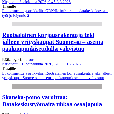
Kirjoitettu 3. elokuuta 2026, 9:45
3.8.2026
Tilaajille
Ei kommentteja
artikkeliin GRK:lle infraurakka datakeskuksesta –
työt jo käynnissä
Ruotsalainen korjausrakentaja teki
jälleen yrityskaupat Suomessa – asema
pääkaupunkiseudulla vahvistuu
Pääkategoria
Talous
Kirjoitettu 31. heinäkuuta 2026, 14:53
31.7.2026
Tilaajille
Ei kommentteja
artikkeliin Ruotsalainen korjausrakentaja teki jälleen
yrityskaupat Suomessa – asema pääkaupunkiseudulla vahvistuu
Skanska-pomo varoittaa:
Datakeskustyömaita uhkaa osaajapula