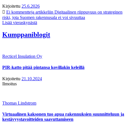
Kirjoitettu
25.6.2026
Ei kommentteja
artikkeliin Digitaalinen riippuvuus on strateginen
riski, jota Suomen rakennusala ei voi sivuuttaa
Lisää vieraskynästä
Kumppaniblogit
Recticel Insulation Oy
PIR-katto pitää pintansa kovillakin keleillä
Kirjoitettu
21.10.2024
Ilmoitus
Thomas Lindstrom
Virtuaalinen kaksonen tuo apua rakennuksien suunnitteluun ja
kestävyystavoitteiden saavuttamiseen