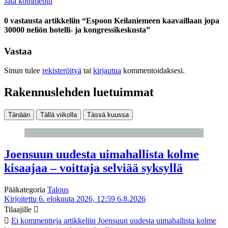
Jätä kommentti
0 vastausta artikkeliin “Espoon Keilaniemeen kaavaillaan jopa
30000 neliön hotelli- ja kongressikeskusta”
Vastaa
Sinun tulee
rekisteröityä
tai
kirjautua
kommentoidaksesi.
Rakennuslehden luetuimmat
Tänään
Tällä viikolla
Tässä kuussa
Joensuun uudesta uimahallista kolme
kisaajaa – voittaja selviää syksyllä
Pääkategoria
Talous
Kirjoitettu 6. elokuuta 2026, 12:59
6.8.2026
Tilaajille
Ei kommentteja
artikkeliin Joensuun uudesta uimahallista kolme