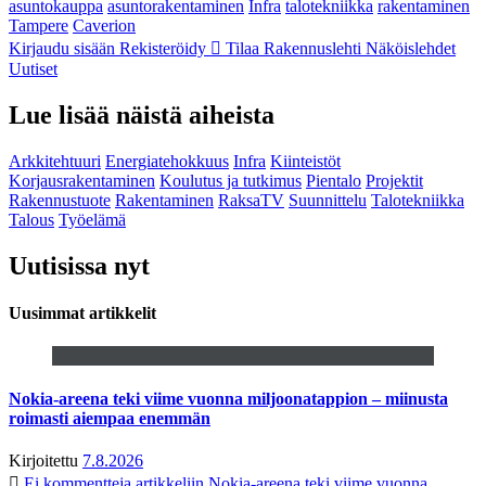
asuntokauppa
asuntorakentaminen
Infra
talotekniikka
rakentaminen
Tampere
Caverion
Kirjaudu sisään
Rekisteröidy
Tilaa Rakennuslehti
Näköislehdet
Uutiset
Lue lisää näistä aiheista
Arkkitehtuuri
Energiatehokkuus
Infra
Kiinteistöt
Korjausrakentaminen
Koulutus ja tutkimus
Pientalo
Projektit
Rakennustuote
Rakentaminen
RaksaTV
Suunnittelu
Talotekniikka
Talous
Työelämä
Uutisissa nyt
Uusimmat artikkelit
Nokia-areena teki viime vuonna miljoonatappion – miinusta
roimasti aiempaa enemmän
Kirjoitettu
7.8.2026
Ei kommentteja
artikkeliin Nokia-areena teki viime vuonna