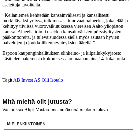
asetettuja tavoitteita.
”Keilaniemeä kehitetään kansainvälisesti ja kansallisesti
merkittäväksi yritys-, tutkimus- ja innovaatioalueeksi, joka elää ja
kehittyy tiiviissä vuorovaikutuksessa viereisen Aalto-yliopiston
kanssa. Alueella toimii useiden kansainvälisten pörssiyritysten
pääkonttoreita, ja tulevaisuudessa siellä myös asutaan hyvien
palvelujen ja joukkoliikenneyhteyksien äärellä.”
Espoon kaupunginhallituksen elinkeino- ja kilpailukykyjaosto
käsittelee hakemusta kokouksessaan maanantaina 14. lokakuuta.
Tagit
AB Invest AS
Olli Isotalo
Mitä mieltä olit jutusta?
Vastauksia
9
kpl. Vastaa ensimmäisenä mieleen tuleva
MIELENKIINTOINEN