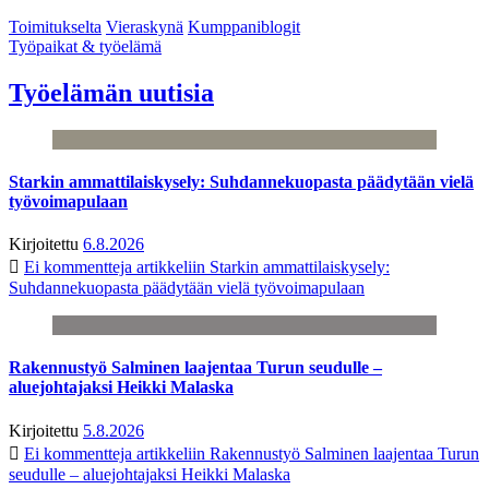
Toimitukselta
Vieraskynä
Kumppaniblogit
Työpaikat & työelämä
Työelämän uutisia
Starkin ammattilaiskysely: Suhdannekuopasta päädytään vielä
työvoimapulaan
Kirjoitettu
6.8.2026
Ei kommentteja
artikkeliin Starkin ammattilaiskysely:
Suhdannekuopasta päädytään vielä työvoimapulaan
Rakennustyö Salminen laajentaa Turun seudulle –
aluejohtajaksi Heikki Malaska
Kirjoitettu
5.8.2026
Ei kommentteja
artikkeliin Rakennustyö Salminen laajentaa Turun
seudulle – aluejohtajaksi Heikki Malaska