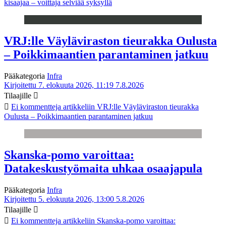
kisaajaa – voittaja selviää syksyllä
VRJ:lle Väyläviraston tieurakka Oulusta
– Poikkimaantien parantaminen jatkuu
Pääkategoria
Infra
Kirjoitettu 7. elokuuta 2026, 11:19
7.8.2026
Tilaajille
Ei kommentteja
artikkeliin VRJ:lle Väyläviraston tieurakka
Oulusta – Poikkimaantien parantaminen jatkuu
Skanska-pomo varoittaa:
Datakeskustyömaita uhkaa osaajapula
Pääkategoria
Infra
Kirjoitettu 5. elokuuta 2026, 13:00
5.8.2026
Tilaajille
Ei kommentteja
artikkeliin Skanska-pomo varoittaa: