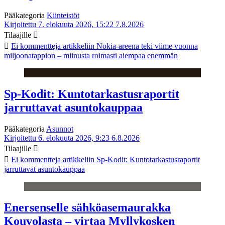
Pääkategoria
Kiinteistöt
Kirjoitettu 7. elokuuta 2026, 15:22
7.8.2026
Tilaajille
Ei kommentteja
artikkeliin Nokia-areena teki viime vuonna
miljoonatappion – miinusta roimasti aiempaa enemmän
Sp-Kodit: Kuntotarkastusraportit
jarruttavat asuntokauppaa
Pääkategoria
Asunnot
Kirjoitettu 6. elokuuta 2026, 9:23
6.8.2026
Tilaajille
Ei kommentteja
artikkeliin Sp-Kodit: Kuntotarkastusraportit
jarruttavat asuntokauppaa
Enersenselle sähköasemaurakka
Kouvolasta – virtaa Myllykosken