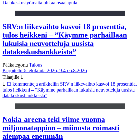
Datakeskustyömaita uhkaa osaajapula
SRV:n liikevaihto kasvoi 18 prosenttia,
tulos heikkeni – ”Käymme parhaillaan
lukuisia neuvotteluja uusista
datakeskushankkeista”
Pääkategoria
Talous
Kirjoitettu 6. elokuuta 2026, 9:45
6.8.2026
Tilaajille
Ei kommentteja
artikkeliin SRV:n liikevaihto kasvoi 18 prosenttia,
tulos heikkeni – ”Käymme parhaillaan lukuisia neuvotteluja uusista
datakeskushankkeista”
Nokia-areena teki viime vuonna
miljoonatappion – miinusta roimasti
aiempaa enemmän