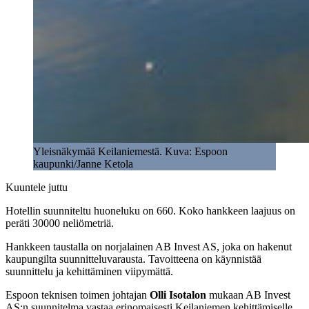
Yleisnäkymää Keilaniemestä. Kuva: Espoon
kaupunki/Janne Ketola
Kuuntele juttu
Hotellin suunniteltu huoneluku on 660. Koko hankkeen laajuus on
peräti 30000 neliömetriä.
Hankkeen taustalla on norjalainen AB Invest AS, joka on hakenut
kaupungilta suunnitteluvarausta. Tavoitteena on käynnistää
suunnittelu ja kehittäminen viipymättä.
Espoon teknisen toimen johtajan
Olli Isotalon
mukaan AB Invest
AS:n suunnitelma vastaa erinomaisesti Keilaniemen kehittämiselle