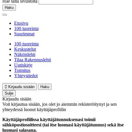
Hae tältä sivustolta
Haku
Etusivu
100 tuoreinta
Suurimmat
100 tuoreinta
Keskustelut
Näköislehti
Tilaa Rakennuslehti
Uutiskirje
Toimitus
Yhteystiedot
Kirjaudu sisään
Haku
Sulje
Kirjaudu sisään
Voit kirjautua sisään, jos olet jo aiemmin rekisteröitynyt ja sen
yhteydessä luonut käyttäjäprofiilin
Käyttäjäprofiilissa käyttäjätunnuksenasi toimii
sähköpostiosoitteesi (tai itse luomasi käyttäjätunnus) sekä itse
luomasi salasana.