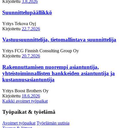
Kirjoitettu
3.8.2026
Suunnittelupäällikkö
Yritys
Tekova Oyj
Kirjoitettu
22.7.2026
Vastuusuunnittelija, tietomallintava suunnittelija
Yritys
FCG Finnish Consulting Group Oy
Kirjoitettu
20.7.2026
Rakennuttamisen nuorempi asiantuntija,
yhteistoiminnallisten hankkeiden asiantuntija ja
kustannusasiantuntija
Yritys
Boost Brothers Oy
Kirjoitettu
18.6.2026
Kaikki avoimet työpaikat
Työpaikat & työelämä
Avoimet työpaikat
Työelämän uutisia