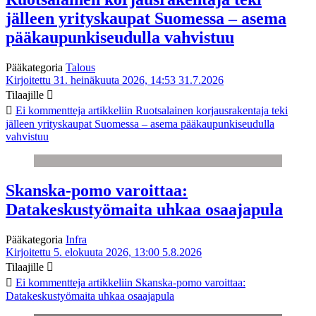
jälleen yrityskaupat Suomessa – asema
pääkaupunkiseudulla vahvistuu
Pääkategoria
Talous
Kirjoitettu 31. heinäkuuta 2026, 14:53
31.7.2026
Tilaajille
Ei kommentteja
artikkeliin Ruotsalainen korjausrakentaja teki
jälleen yrityskaupat Suomessa – asema pääkaupunkiseudulla
vahvistuu
Skanska-pomo varoittaa:
Datakeskustyömaita uhkaa osaajapula
Pääkategoria
Infra
Kirjoitettu 5. elokuuta 2026, 13:00
5.8.2026
Tilaajille
Ei kommentteja
artikkeliin Skanska-pomo varoittaa:
Datakeskustyömaita uhkaa osaajapula