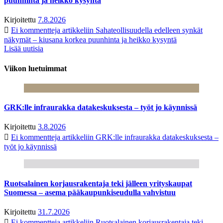
puunhinta ja heikko kysyntä
Kirjoitettu
7.8.2026
Ei kommentteja
artikkeliin Sahateollisuudella edelleen synkät
näkymät – kiusana korkea puunhinta ja heikko kysyntä
Lisää uutisia
Viikon luetuimmat
GRK:lle infraurakka datakeskuksesta – työt jo käynnissä
Kirjoitettu
3.8.2026
Ei kommentteja
artikkeliin GRK:lle infraurakka datakeskuksesta –
työt jo käynnissä
Ruotsalainen korjausrakentaja teki jälleen yrityskaupat
Suomessa – asema pääkaupunkiseudulla vahvistuu
Kirjoitettu
31.7.2026
Ei kommentteja
artikkeliin Ruotsalainen korjausrakentaja teki