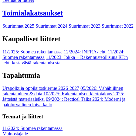
Teemat & liitteet
Toimialakatsaukset
Suurimmat 2025
Suurimmat 2024
Suurimmat 2023
Suurimmat 2022
Kaupalliset liitteet
11/2025: Suomea rakentamassa
12/2024: INFRA-lehti
11/2024:
Suomea rakentamassa
11/2023: Jokka − Rakennusteollisuus RT:n
lehti kestävästä rakentamisesta
Tapahtumia
Urapolkuja-oppilaitoskiertue 2026-2027
05/2026: Vähähiilinen
rakentaminen & data
10/2025: Rakentamisen kiertotalous 2025:
Jätteistä materiaaleiksi
09/2024: Recticel Talks 2024: Moderni ja
paloturvallinen loiva katto
Teemat ja liitteet
11/2024: Suomea rakentamassa
Mainostajalle