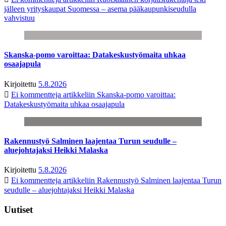
jälleen yrityskaupat Suomessa – asema pääkaupunkiseudulla
vahvistuu
Skanska-pomo varoittaa: Datakeskustyömaita uhkaa
osaajapula
Kirjoitettu
5.8.2026
Ei kommentteja
artikkeliin Skanska-pomo varoittaa:
Datakeskustyömaita uhkaa osaajapula
Rakennustyö Salminen laajentaa Turun seudulle –
aluejohtajaksi Heikki Malaska
Kirjoitettu
5.8.2026
Ei kommentteja
artikkeliin Rakennustyö Salminen laajentaa Turun
seudulle – aluejohtajaksi Heikki Malaska
Uutiset