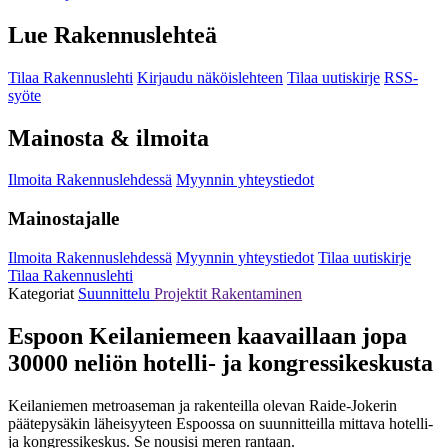
Lue Rakennuslehteä
Tilaa Rakennuslehti
Kirjaudu näköislehteen
Tilaa uutiskirje
RSS-
syöte
Mainosta & ilmoita
Ilmoita Rakennuslehdessä
Myynnin yhteystiedot
Mainostajalle
Ilmoita Rakennuslehdessä
Myynnin yhteystiedot
Tilaa uutiskirje
Tilaa Rakennuslehti
Kategoriat
Suunnittelu
Projektit
Rakentaminen
Espoon Keilaniemeen kaavaillaan jopa
30000 neliön hotelli- ja kongressikeskusta
Keilaniemen metroaseman ja rakenteilla olevan Raide-Jokerin
päätepysäkin läheisyyteen Espoossa on suunnitteilla mittava hotelli-
ja kongressikeskus. Se nousisi meren rantaan.