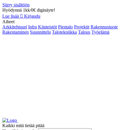
Siirry sisältöön
Hyödynnä 1kk/0€ diginäyte!
Lue lisää
Kirjaudu
Aiheet
Arkkitehtuuri
Infra
Kiinteistöt
Pientalo
Projektit
Rakennustuote
Rakentaminen
Suunnittelu
Talotekniikka
Talous
Työelämä
Kaikki mitä tietää pitää