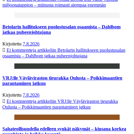
miljoonatappion – miinusta roimasti aiempaa enemmän
Betolarin hallitukseen puolustusalan osaamista – Dahlbom
jatkaa puheenjohtajana
Kirjoitettu
7.8.2026
Ei kommentteja
artikkeliin Betolarin hallitukseen puolustusalan
osaamista – Dahlbom jatkaa puheenjohtajana
VRJ:lle Väyläviraston tieurakka Oulusta – Poikkimaantien
parantaminen jatkuu
Kirjoitettu
7.8.2026
Ei kommentteja
artikkeliin VRJ:lle Väyläviraston tieurakka
Oulusta – Poikkimaantien parantaminen jatkuu
Sahateollisuudella edelleen synkät näkymät – kiusana korkea