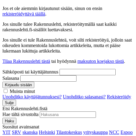
Jos et ole aiemmin kirjautunut sisään, sinun on ensin
rekisteröidyttävä täällä
.
Jos sinulle tulee Rakennuslehti, rekisteröitymällä saat kaikki
rakennuslehti.fi-sisällöt luettavaksesi.
Jos sinulle ei tule Rakennuslehteä, voit silti rekisteröityä, jolloin saat
oikeuden kommentoida lukottomia artikkeleita, mutta et pääse
lukemaan lukittuja artikkeleita.
Tilaa Rakennuslehti tästä
tai hyödynnä
maksuton koejakso tästä
.
Sähköposti tai käyttäjätunnus
Salasana
Kirjaudu sisään
Muista minut
Unohditko käyttäjätunnuksesi?
Unohditko salasanasi?
Rekisteröidy
Sulje
Etsi Rakennuslehti.fistä
Hae tältä sivustolta
Haku
Suositut avainsanat
YIT
SRV
skanska
Helsinki
Tilastokeskus
yrityskauppa
NCC
Espoo