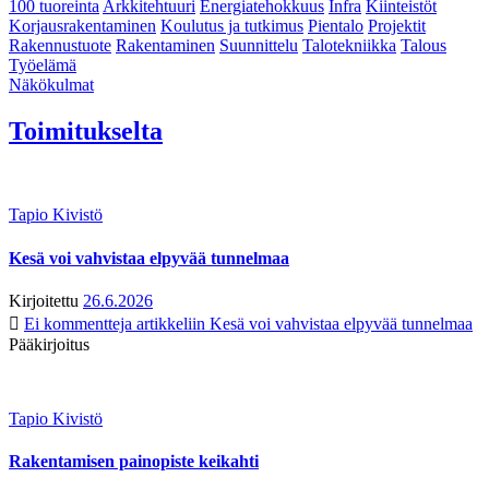
100 tuoreinta
Arkkitehtuuri
Energiatehokkuus
Infra
Kiinteistöt
Korjausrakentaminen
Koulutus ja tutkimus
Pientalo
Projektit
Rakennustuote
Rakentaminen
Suunnittelu
Talotekniikka
Talous
Työelämä
Näkökulmat
Toimitukselta
Tapio Kivistö
Kesä voi vahvistaa elpyvää tunnelmaa
Kirjoitettu
26.6.2026
Ei kommentteja
artikkeliin Kesä voi vahvistaa elpyvää tunnelmaa
Pääkirjoitus
Tapio Kivistö
Rakentamisen painopiste keikahti