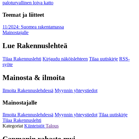
paloturvallinen loiva katto
Teemat ja liitteet
11/2024: Suomea rakentamassa
Mainostajalle
Lue Rakennuslehteä
Tilaa Rakennuslehti
Kirjaudu näköislehteen
Tilaa uutiskirje
RSS-
syöte
Mainosta & ilmoita
Ilmoita Rakennuslehdessä
Myynnin yhteystiedot
Mainostajalle
Ilmoita Rakennuslehdessä
Myynnin yhteystiedot
Tilaa uutiskirje
Tilaa Rakennuslehti
Kategoriat
Kiinteistöt
Talous
Capmanin rahasto myi