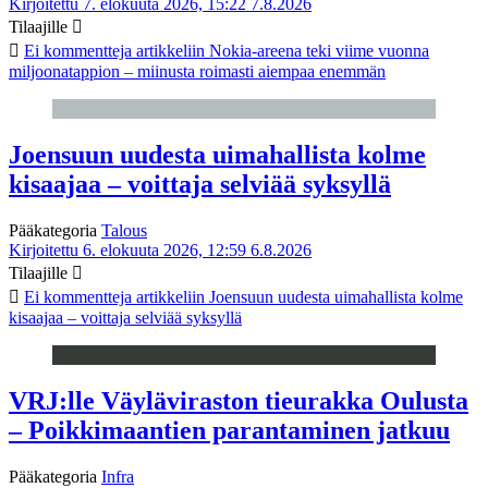
Kirjoitettu 7. elokuuta 2026, 15:22
7.8.2026
Tilaajille
Ei kommentteja
artikkeliin Nokia-areena teki viime vuonna
miljoonatappion – miinusta roimasti aiempaa enemmän
Joensuun uudesta uimahallista kolme
kisaajaa – voittaja selviää syksyllä
Pääkategoria
Talous
Kirjoitettu 6. elokuuta 2026, 12:59
6.8.2026
Tilaajille
Ei kommentteja
artikkeliin Joensuun uudesta uimahallista kolme
kisaajaa – voittaja selviää syksyllä
VRJ:lle Väyläviraston tieurakka Oulusta
– Poikkimaantien parantaminen jatkuu
Pääkategoria
Infra