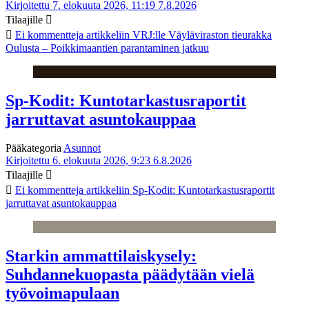
Kirjoitettu 7. elokuuta 2026, 11:19
7.8.2026
Tilaajille
Ei kommentteja
artikkeliin VRJ:lle Väyläviraston tieurakka
Oulusta – Poikkimaantien parantaminen jatkuu
Sp-Kodit: Kuntotarkastusraportit
jarruttavat asuntokauppaa
Pääkategoria
Asunnot
Kirjoitettu 6. elokuuta 2026, 9:23
6.8.2026
Tilaajille
Ei kommentteja
artikkeliin Sp-Kodit: Kuntotarkastusraportit
jarruttavat asuntokauppaa
Starkin ammattilaiskysely:
Suhdannekuopasta päädytään vielä
työvoimapulaan