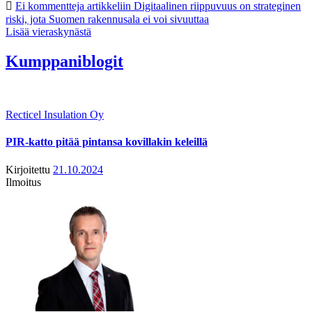
Ei kommentteja
artikkeliin Digitaalinen riippuvuus on strateginen
riski, jota Suomen rakennusala ei voi sivuuttaa
Lisää vieraskynästä
Kumppaniblogit
Recticel Insulation Oy
PIR-katto pitää pintansa kovillakin keleillä
Kirjoitettu
21.10.2024
Ilmoitus