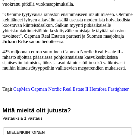
vuokrattu pitkillä vuokrasopimuksilla.
“Olemme tyytyväisiä rahaston ensimmäiseen irtautumiseen. Olemme
kehittäneet lyhyen aikavälin sisällä useasta modernista hoivakodista
koostuvan kiinteistösalkun. Salkun myynti pitkäaikaiselle
yhteiskuntakiinteistöihin keskittyvälle omistajalle täyttää rahaston
tavoitteet”, Capman Real Estaten partneri ja Suomen maajohtaja
Juhani Erke
sanoo tiedotteessa.
425 miljoonan euron suuruinen Capman Nordic Real Estate II -
rahasto sijoittaa pääasiassa pohjoismaisissa kasvukeskuksissa
sijaitseviin toimisto-, liike- ja asuinkiinteistöihin sekä valikoivasti
muihin kiinteistötyyppeihin vallitsevien megatrendien mukaisesti.
Tagit
CapMan
Capman Nordic Real Estate II
Hemfosa Fastigheter
Mitä mieltä olit jutusta?
Vastauksia
1
vastaus
MIELENKIINTOINEN