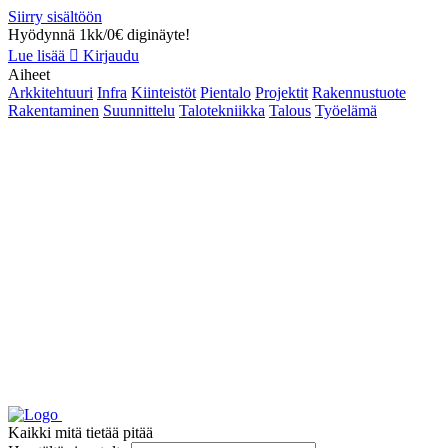
Siirry sisältöön
Hyödynnä 1kk/0€ diginäyte!
Lue lisää
Kirjaudu
Aiheet
Arkkitehtuuri
Infra
Kiinteistöt
Pientalo
Projektit
Rakennustuote
Rakentaminen
Suunnittelu
Talotekniikka
Talous
Työelämä
Kaikki mitä tietää pitää