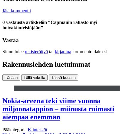
Jätä kommentti
0 vastausta artikkeliin “Capmanin rahasto myi
hoivakiinteistöjään”
Vastaa
Sinun tulee
rekisteröityä
tai
kirjautua
kommentoidaksesi.
Rakennuslehden luetuimmat
Tänään
Tällä viikolla
Tässä kuussa
Nokia-areena teki viime vuonna
miljoonatappion – miinusta roimasti
aiempaa enemmän
Pääkategoria
Kiinteistöt