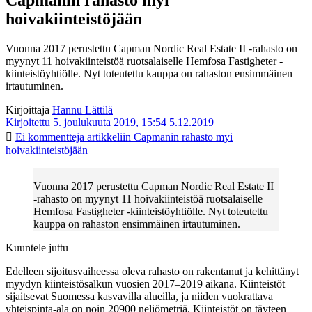
hoivakiinteistöjään
Vuonna 2017 perustettu Capman Nordic Real Estate II -rahasto on
myynyt 11 hoivakiinteistöä ruotsalaiselle Hemfosa Fastigheter -
kiinteistöyhtiölle. Nyt toteutettu kauppa on rahaston ensimmäinen
irtautuminen.
Kirjoittaja
Hannu Lättilä
Kirjoitettu 5. joulukuuta 2019, 15:54
5.12.2019
Ei kommentteja
artikkeliin Capmanin rahasto myi
hoivakiinteistöjään
Vuonna 2017 perustettu Capman Nordic Real Estate II
-rahasto on myynyt 11 hoivakiinteistöä ruotsalaiselle
Hemfosa Fastigheter -kiinteistöyhtiölle. Nyt toteutettu
kauppa on rahaston ensimmäinen irtautuminen.
Kuuntele juttu
Edelleen sijoitusvaiheessa oleva rahasto on rakentanut ja kehittänyt
myydyn kiinteistösalkun vuosien 2017–2019 aikana. Kiinteistöt
sijaitsevat Suomessa kasvavilla alueilla, ja niiden vuokrattava
yhteispinta-ala on noin 20900 neliömetriä. Kiinteistöt on täyteen