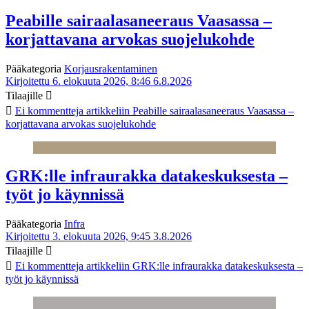
Peabille sairaalasaneeraus Vaasassa –
korjattavana arvokas suojelukohde
Pääkategoria
Korjausrakentaminen
Kirjoitettu 6. elokuuta 2026, 8:46
6.8.2026
Tilaajille
Ei kommentteja
artikkeliin Peabille sairaalasaneeraus Vaasassa –
korjattavana arvokas suojelukohde
GRK:lle infraurakka datakeskuksesta –
työt jo käynnissä
Pääkategoria
Infra
Kirjoitettu 3. elokuuta 2026, 9:45
3.8.2026
Tilaajille
Ei kommentteja
artikkeliin GRK:lle infraurakka datakeskuksesta –
työt jo käynnissä