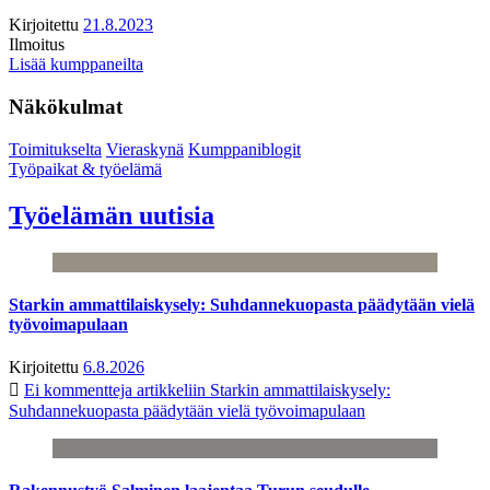
Kirjoitettu
21.8.2023
Ilmoitus
Lisää kumppaneilta
Näkökulmat
Toimitukselta
Vieraskynä
Kumppaniblogit
Työpaikat & työelämä
Työelämän uutisia
Starkin ammattilaiskysely: Suhdannekuopasta päädytään vielä
työvoimapulaan
Kirjoitettu
6.8.2026
Ei kommentteja
artikkeliin Starkin ammattilaiskysely:
Suhdannekuopasta päädytään vielä työvoimapulaan