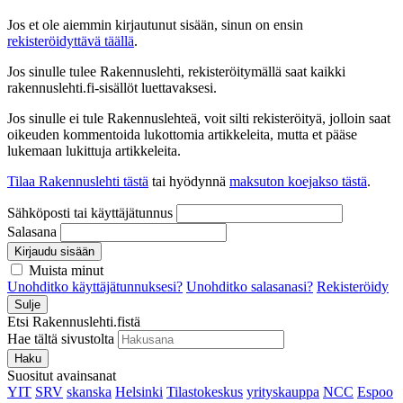
Jos et ole aiemmin kirjautunut sisään, sinun on ensin
rekisteröidyttävä täällä
.
Jos sinulle tulee Rakennuslehti, rekisteröitymällä saat kaikki
rakennuslehti.fi-sisällöt luettavaksesi.
Jos sinulle ei tule Rakennuslehteä, voit silti rekisteröityä, jolloin saat
oikeuden kommentoida lukottomia artikkeleita, mutta et pääse
lukemaan lukittuja artikkeleita.
Tilaa Rakennuslehti tästä
tai hyödynnä
maksuton koejakso tästä
.
Sähköposti tai käyttäjätunnus
Salasana
Kirjaudu sisään
Muista minut
Unohditko käyttäjätunnuksesi?
Unohditko salasanasi?
Rekisteröidy
Sulje
Etsi Rakennuslehti.fistä
Hae tältä sivustolta
Haku
Suositut avainsanat
YIT
SRV
skanska
Helsinki
Tilastokeskus
yrityskauppa
NCC
Espoo