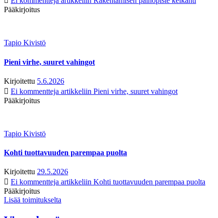
Ei kommentteja
artikkeliin Rakentamisen painopiste keikahti
Pääkirjoitus
Tapio Kivistö
Pieni virhe, suuret vahingot
Kirjoitettu
5.6.2026
Ei kommentteja
artikkeliin Pieni virhe, suuret vahingot
Pääkirjoitus
Tapio Kivistö
Kohti tuottavuuden parempaa puolta
Kirjoitettu
29.5.2026
Ei kommentteja
artikkeliin Kohti tuottavuuden parempaa puolta
Pääkirjoitus
Lisää toimitukselta