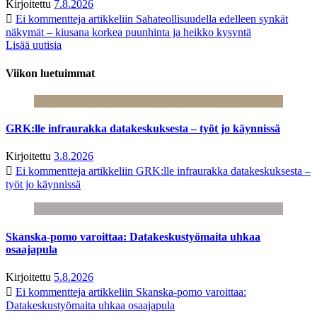
Kirjoitettu
7.8.2026
Ei kommentteja
artikkeliin Sahateollisuudella edelleen synkät
näkymät – kiusana korkea puunhinta ja heikko kysyntä
Lisää uutisia
Viikon luetuimmat
GRK:lle infraurakka datakeskuksesta – työt jo käynnissä
Kirjoitettu
3.8.2026
Ei kommentteja
artikkeliin GRK:lle infraurakka datakeskuksesta –
työt jo käynnissä
Skanska-pomo varoittaa: Datakeskustyömaita uhkaa
osaajapula
Kirjoitettu
5.8.2026
Ei kommentteja
artikkeliin Skanska-pomo varoittaa:
Datakeskustyömaita uhkaa osaajapula