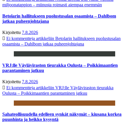
miljoonatappion – miinusta roimasti aiempaa enemmän
Betolarin hallitukseen puolustusalan osaamista – Dahlbom
jatkaa puheenjohtajana
Kirjoitettu
7.8.2026
Ei kommentteja
artikkeliin Betolarin hallitukseen puolustusalan
osaamista – Dahlbom jatkaa puheenjohtajana
VRJ:lle Väyläviraston tieurakka Oulusta – Poikkimaantien
parantaminen jatkuu
Kirjoitettu
7.8.2026
Ei kommentteja
artikkeliin VRJ:lle Väyläviraston tieurakka
Oulusta – Poikkimaantien parantaminen jatkuu
Sahateollisuudella edelleen synkät näkymät – kiusana korkea
puunhinta ja heikko kysyntä