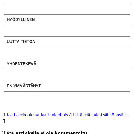
HYÖDYLLINEN
UUTTA TIETOA
YHDENTEKEVÄ
EN YMMÄRTÄNYT
Jaa Facebookissa
Jaa LinkedInissä
Lähetä linkki sähköpostilla
Tätä artikkelia ei ole kommentoitu