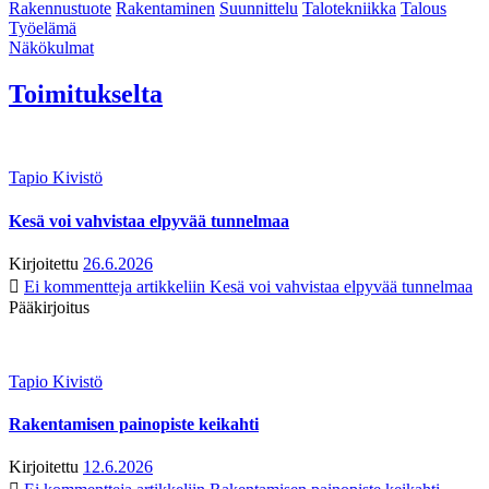
Rakennustuote
Rakentaminen
Suunnittelu
Talotekniikka
Talous
Työelämä
Näkökulmat
Toimitukselta
Tapio Kivistö
Kesä voi vahvistaa elpyvää tunnelmaa
Kirjoitettu
26.6.2026
Ei kommentteja
artikkeliin Kesä voi vahvistaa elpyvää tunnelmaa
Pääkirjoitus
Tapio Kivistö
Rakentamisen painopiste keikahti
Kirjoitettu
12.6.2026