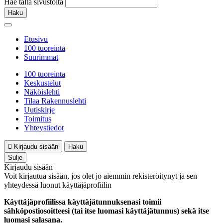
Hae tältä sivustolta
Haku
Etusivu
100 tuoreinta
Suurimmat
100 tuoreinta
Keskustelut
Näköislehti
Tilaa Rakennuslehti
Uutiskirje
Toimitus
Yhteystiedot
Kirjaudu sisään
Haku
Sulje
Kirjaudu sisään
Voit kirjautua sisään, jos olet jo aiemmin rekisteröitynyt ja sen
yhteydessä luonut käyttäjäprofiilin
Käyttäjäprofiilissa käyttäjätunnuksenasi toimii
sähköpostiosoitteesi (tai itse luomasi käyttäjätunnus) sekä itse
luomasi salasana.