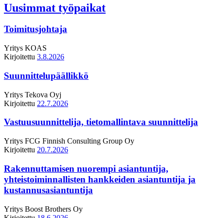
Uusimmat työpaikat
Toimitusjohtaja
Yritys
KOAS
Kirjoitettu
3.8.2026
Suunnittelupäällikkö
Yritys
Tekova Oyj
Kirjoitettu
22.7.2026
Vastuusuunnittelija, tietomallintava suunnittelija
Yritys
FCG Finnish Consulting Group Oy
Kirjoitettu
20.7.2026
Rakennuttamisen nuorempi asiantuntija,
yhteistoiminnallisten hankkeiden asiantuntija ja
kustannusasiantuntija
Yritys
Boost Brothers Oy
Kirjoitettu
18.6.2026