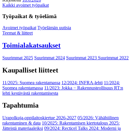
Kaikki avoimet työpaikat
Työpaikat & työelämä
Avoimet työpaikat
Työelämän uutisia
Teemat & liitteet
Toimialakatsaukset
Suurimmat 2025
Suurimmat 2024
Suurimmat 2023
Suurimmat 2022
Kaupalliset liitteet
11/2025: Suomea rakentamassa
12/2024: INFRA-lehti
11/2024:
Suomea rakentamassa
11/2023: Jokka − Rakennusteollisuus RT:n
lehti kestävästä rakentamisesta
Tapahtumia
Urapolkuja-oppilaitoskiertue 2026-2027
05/2026: Vähähiilinen
rakentaminen & data
10/2025: Rakentamisen kiertotalous 2025:
Jätteistä materiaaleiksi
09/2024: Recticel Talks 2024: Moderni ja