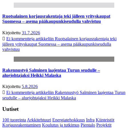
Ruotsalainen korjausrakentaja teki jälleen yrityskaupat
Suomessa – asema pääkaupunkiseudulla vahvistuu
Kirjoitettu
31.7.2026
Ei kommentteja
artikkeliin Ruotsalainen korjausrakentaja teki
jälleen yrityskaupat Suomessa – asema pääkaupunkiseudulla
vahvistuu
Rakennustyö Salminen laajentaa Turun seudulle –
aluejohtajaksi Heikki Malaska
Kirjoitettu
5.8.2026
Ei kommentteja
artikkeliin Rakennustyö Salminen laajentaa Turun
seudulle – aluejohtajaksi Heikki Malaska
Uutiset
100 tuoreinta
Arkkitehtuuri
Energiatehokkuus
Infra
Kiinteistöt
Korjausrakentaminen
Koulutus ja tutkimus
Pientalo
Projektit