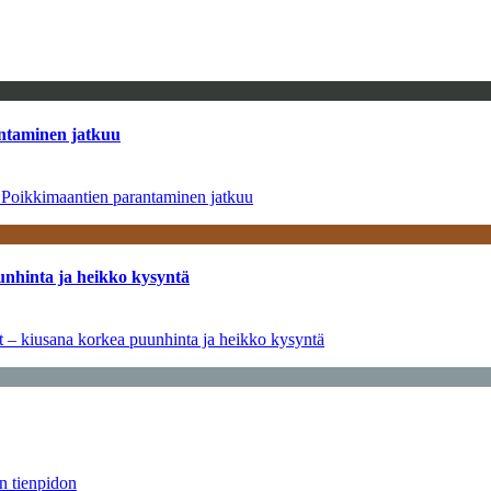
antaminen jatkuu
– Poikkimaantien parantaminen jatkuu
unhinta ja heikko kysyntä
ät – kiusana korkea puunhinta ja heikko kysyntä
än tienpidon