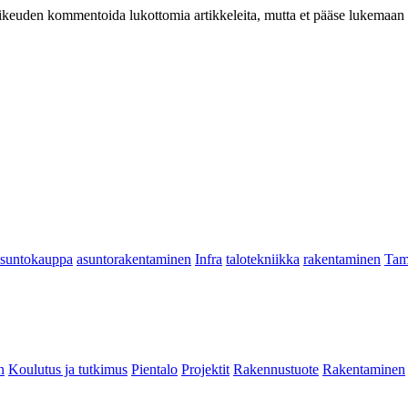
at oikeuden kommentoida lukottomia artikkeleita, mutta et pääse lukemaan l
asuntokauppa
asuntorakentaminen
Infra
talotekniikka
rakentaminen
Tam
n
Koulutus ja tutkimus
Pientalo
Projektit
Rakennustuote
Rakentaminen