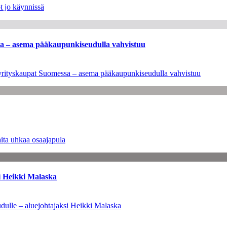
t jo käynnissä
ssa – asema pääkaupunkiseudulla vahvistuu
en yrityskaupat Suomessa – asema pääkaupunkiseudulla vahvistuu
ita uhkaa osaajapula
i Heikki Malaska
dulle – aluejohtajaksi Heikki Malaska