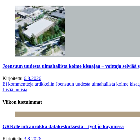
Joensuun uudesta uimahallista kolme kisaajaa – voittaja selviää s
Kirjoitettu
6.8.2026
Ei kommentteja
artikkeliin Joensuun uudesta uimahallista kolme kisaaj
Lisää uutisia
Viikon luetuimmat
GRK:lle infraurakka datakeskuksesta – työt jo käynnissä
Kirjoitettu
3.8.2026