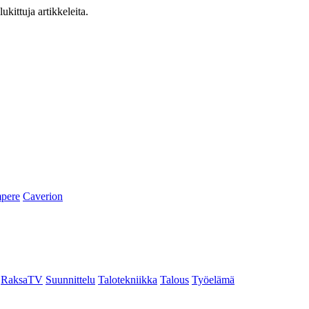
ukittuja artikkeleita.
pere
Caverion
RaksaTV
Suunnittelu
Talotekniikka
Talous
Työelämä