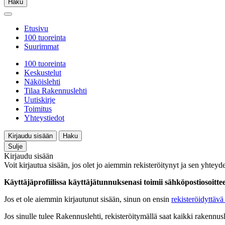
Haku
Etusivu
100 tuoreinta
Suurimmat
100 tuoreinta
Keskustelut
Näköislehti
Tilaa Rakennuslehti
Uutiskirje
Toimitus
Yhteystiedot
Kirjaudu sisään
Haku
Sulje
Kirjaudu sisään
Voit kirjautua sisään, jos olet jo aiemmin rekisteröitynyt ja sen yhteyde
Käyttäjäprofiilissa käyttäjätunnuksenasi toimii sähköpostiosoittees
Jos et ole aiemmin kirjautunut sisään, sinun on ensin
rekisteröidyttävä 
Jos sinulle tulee Rakennuslehti, rekisteröitymällä saat kaikki rakennusle