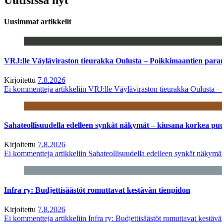
Uusimmat artikkelit
VRJ:lle Väyläviraston tieurakka Oulusta – Poikkimaantien par
Kirjoitettu
7.8.2026
Ei kommentteja
artikkeliin VRJ:lle Väyläviraston tieurakka Oulusta 
Sahateollisuudella edelleen synkät näkymät – kiusana korkea pu
Kirjoitettu
7.8.2026
Ei kommentteja
artikkeliin Sahateollisuudella edelleen synkät näkym
Infra ry: Budjettisäästöt romuttavat kestävän tienpidon
Kirjoitettu
7.8.2026
Ei kommentteja
artikkeliin Infra ry: Budjettisäästöt romuttavat kestäv