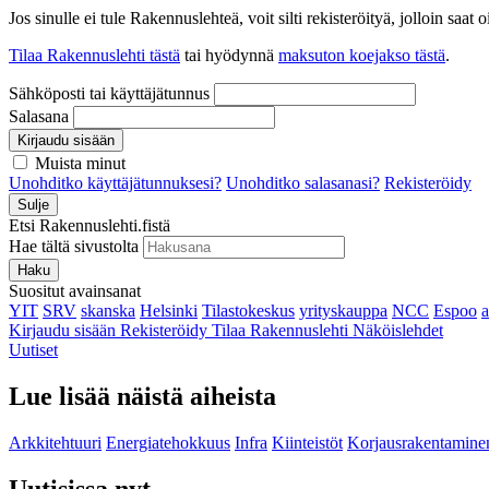
Jos sinulle ei tule Rakennuslehteä, voit silti rekisteröityä, jolloin sa
Tilaa Rakennuslehti tästä
tai hyödynnä
maksuton koejakso tästä
.
Sähköposti tai käyttäjätunnus
Salasana
Kirjaudu sisään
Muista minut
Unohditko käyttäjätunnuksesi?
Unohditko salasanasi?
Rekisteröidy
Sulje
Etsi Rakennuslehti.fistä
Hae tältä sivustolta
Haku
Suositut avainsanat
YIT
SRV
skanska
Helsinki
Tilastokeskus
yrityskauppa
NCC
Espoo
Kirjaudu sisään
Rekisteröidy
Tilaa Rakennuslehti
Näköislehdet
Uutiset
Lue lisää näistä aiheista
Arkkitehtuuri
Energiatehokkuus
Infra
Kiinteistöt
Korjausrakentamine
Uutisissa nyt