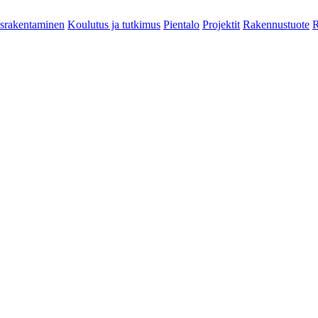
srakentaminen
Koulutus ja tutkimus
Pientalo
Projektit
Rakennustuote
R