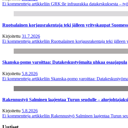
Ei kommentteja
artikkeliin GRK:lle infraurakka datakeskuksesta – työ
Ruotsalainen korjausrakentaja teki jälleen yrityskaupat Suome
Kirjoitettu
31.7.2026
Ei kommentteja
artikkeliin Ruotsalainen korjausrakentaja teki jälle
Skanska-pomo varoittaa: Datakeskustyömaita uhkaa osaajapula
Kirjoitettu
5.8.2026
Ei kommentteja
artikkeliin Skanska-pomo varoittaa: Datakeskustyöma
Rakennustyö Salminen laajentaa Turun seudulle – aluejohtajaks
Kirjoitettu
5.8.2026
Ei kommentteja
artikkeliin Rakennustyö Salminen laajentaa Turun seu
Uutiset