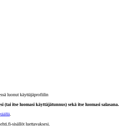
ssä luonut käyttäjäprofiilin
i (tai itse luomasi käyttäjätunnus) sekä itse luomasi salasana.
täällä
.
hti.fi-sisällöt luettavaksesi.