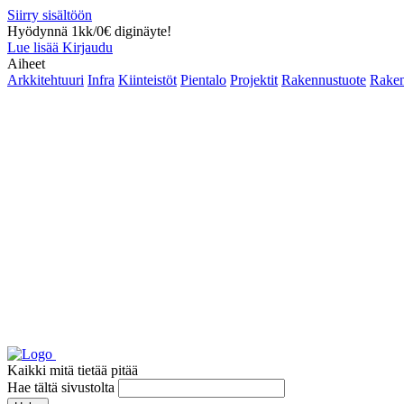
Siirry sisältöön
Hyödynnä 1kk/0€ diginäyte!
Lue lisää
Kirjaudu
Aiheet
Arkkitehtuuri
Infra
Kiinteistöt
Pientalo
Projektit
Rakennustuote
Raken
Kaikki mitä tietää pitää
Hae tältä sivustolta