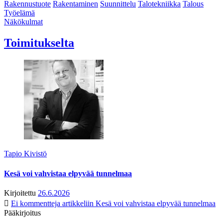
Rakennustuote
Rakentaminen
Suunnittelu
Talotekniikka
Talous
Työelämä
Näkökulmat
Toimitukselta
Tapio Kivistö
Kesä voi vahvistaa elpyvää tunnelmaa
Kirjoitettu
26.6.2026
Ei kommentteja
artikkeliin Kesä voi vahvistaa elpyvää tunnelmaa
Pääkirjoitus