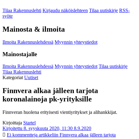
Tilaa Rakennuslehti
Kirjaudu näköislehteen
Tilaa uutiskirje
RSS-
syöte
Mainosta & ilmoita
Ilmoita Rakennuslehdessä
Myynnin yhteystiedot
Mainostajalle
Ilmoita Rakennuslehdessä
Myynnin yhteystiedot
Tilaa uutiskirje
Tilaa Rakennuslehti
Kategoriat
Uutiset
Finnvera alkaa jälleen tarjota
koronalainoja pk-yrityksille
Finnveran huolena erityisesti vientiyritykset ja alihankkijat.
Kirjoittaja
Startel
Kirjoitettu 8. syyskuuta 2020, 11:30
8.9.2020
Ei kommentteja
artikkeliin Finnvera alkaa jälleen tarjota