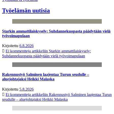
Työelämän uutisia
Starkin ammattilaiskysely: Suhdannekuopasta päädytään vielä
työvoimapulaan
Kirjoitettu
6.8.2026
Ei kommentteja
artikkeliin Starkin ammattilaiskysely:
Suhdannekuopasta päädytään vielä työvoimapulaan
Rakennustyö Salminen laajentaa Turun seudulle –
aluejohtajaksi Heikki Malaska
Kirjoitettu
5.8.2026
Ei kommentteja
artikkeliin Rakennustyö Salminen laajentaa Turun
seudulle – aluejohtajaksi Heikki Malaska