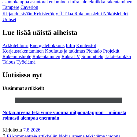
asuntokauppa
asuntorakentaminen
Infra
talotekniikka
rakentaminen
Tampere
Caverion
Kirjaudu sisään
Rekisteröidy
Tilaa Rakennuslehti
Näköislehdet
Uutiset
Lue lisää näistä aiheista
Arkkitehtuuri
Energiatehokkuus
Infra
Kiinteistöt
Korjausrakentaminen
Koulutus ja tutkimus
Pientalo
Projektit
Rakennustuote
Rakentaminen
RaksaTV
Suunnittelu
Talotekniikka
Talous
Työelämä
Uutisissa nyt
Uusimmat artikkelit
Nokia-areena teki viime vuonna miljoonatappion – miinusta
roimasti aiempaa enemmän
Kirjoitettu
7.8.2026
Ei kommentteja
artikkeliin Nokia-areena teki viime vuonna