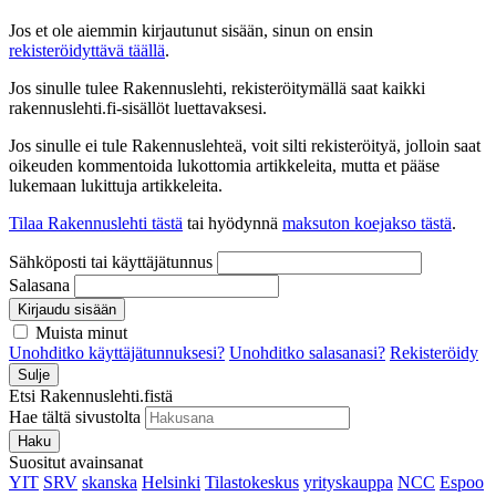
Jos et ole aiemmin kirjautunut sisään, sinun on ensin
rekisteröidyttävä täällä
.
Jos sinulle tulee Rakennuslehti, rekisteröitymällä saat kaikki
rakennuslehti.fi-sisällöt luettavaksesi.
Jos sinulle ei tule Rakennuslehteä, voit silti rekisteröityä, jolloin saat
oikeuden kommentoida lukottomia artikkeleita, mutta et pääse
lukemaan lukittuja artikkeleita.
Tilaa Rakennuslehti tästä
tai hyödynnä
maksuton koejakso tästä
.
Sähköposti tai käyttäjätunnus
Salasana
Kirjaudu sisään
Muista minut
Unohditko käyttäjätunnuksesi?
Unohditko salasanasi?
Rekisteröidy
Sulje
Etsi Rakennuslehti.fistä
Hae tältä sivustolta
Haku
Suositut avainsanat
YIT
SRV
skanska
Helsinki
Tilastokeskus
yrityskauppa
NCC
Espoo