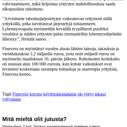
vahvistamiseen, mikä helpottaa yritysten mahdollisuuksia saada
ulkopuolista rahoitusta.
”Arvioimme rahoitusjärjestelyjen vaikeutuvan erityisesti niillä
yrityksillä, jotka tarvitsisivat järjestelyjä toistamiseen.
Lyhennysvapaita myönnettiin keväällä tyypillisesti puoleksi
vuodeksi ja näiden yritysten paluu normaaleihin lyhennysohjelmiin
lähestyy”, Heinilä sanoo.
Finnvera on myöntänyt vuoden alusta lähtien lainoja, takauksia ja
vientitakauksia 1,2 miljardia euroa, josta noin miljardi euroa on
myönnetty maaliskuun 16. päivän jälkeen. Rahoitusten keskikoko
on noussut alun 100 000 eurosta, kun kriisin vaikutukset ovat
levinneet koskemaan useampia toimialoja ja suurempia yrityksiä,
Finnvera kertoo.
Tagit
Finnvera
korona
käyttöpääomalaina
pk-yritys
takaus
yrityslaina
Mitä mieltä olit jutusta?
Vastauksia
2
kpl. Vastaa ensimmäisenä mieleen tuleva