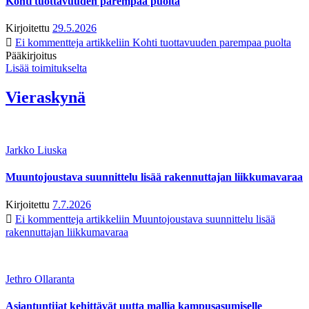
Kohti tuottavuuden parempaa puolta
Kirjoitettu
29.5.2026
Ei kommentteja
artikkeliin Kohti tuottavuuden parempaa puolta
Pääkirjoitus
Lisää toimitukselta
Vieraskynä
Jarkko Liuska
Muuntojoustava suunnittelu lisää rakennuttajan liikkumavaraa
Kirjoitettu
7.7.2026
Ei kommentteja
artikkeliin Muuntojoustava suunnittelu lisää
rakennuttajan liikkumavaraa
Jethro Ollaranta
Asiantuntijat kehittävät uutta mallia kampusasumiselle