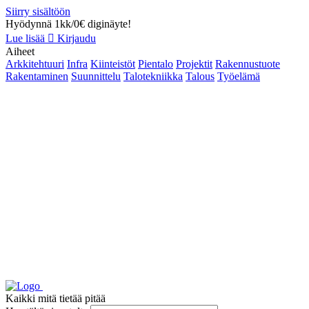
Siirry sisältöön
Hyödynnä 1kk/0€ diginäyte!
Lue lisää
Kirjaudu
Aiheet
Arkkitehtuuri
Infra
Kiinteistöt
Pientalo
Projektit
Rakennustuote
Rakentaminen
Suunnittelu
Talotekniikka
Talous
Työelämä
Kaikki mitä tietää pitää