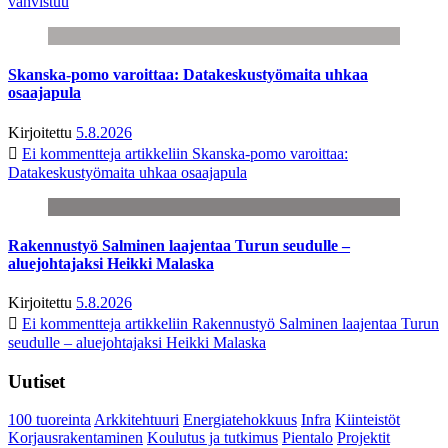
vahvistuu
Skanska-pomo varoittaa: Datakeskustyömaita uhkaa
osaajapula
Kirjoitettu
5.8.2026
Ei kommentteja
artikkeliin Skanska-pomo varoittaa:
Datakeskustyömaita uhkaa osaajapula
Rakennustyö Salminen laajentaa Turun seudulle –
aluejohtajaksi Heikki Malaska
Kirjoitettu
5.8.2026
Ei kommentteja
artikkeliin Rakennustyö Salminen laajentaa Turun
seudulle – aluejohtajaksi Heikki Malaska
Uutiset
100 tuoreinta
Arkkitehtuuri
Energiatehokkuus
Infra
Kiinteistöt
Korjausrakentaminen
Koulutus ja tutkimus
Pientalo
Projektit