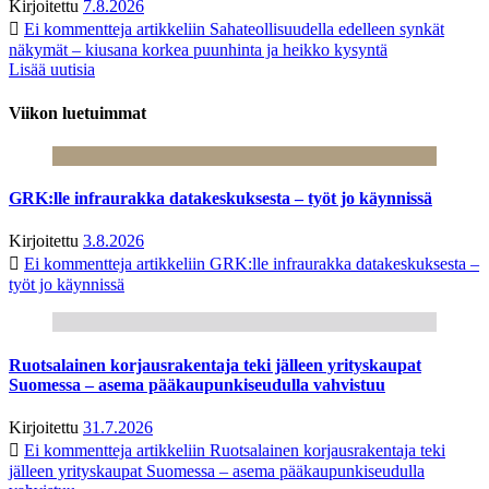
Kirjoitettu
7.8.2026
Ei kommentteja
artikkeliin Sahateollisuudella edelleen synkät
näkymät – kiusana korkea puunhinta ja heikko kysyntä
Lisää uutisia
Viikon luetuimmat
GRK:lle infraurakka datakeskuksesta – työt jo käynnissä
Kirjoitettu
3.8.2026
Ei kommentteja
artikkeliin GRK:lle infraurakka datakeskuksesta –
työt jo käynnissä
Ruotsalainen korjausrakentaja teki jälleen yrityskaupat
Suomessa – asema pääkaupunkiseudulla vahvistuu
Kirjoitettu
31.7.2026
Ei kommentteja
artikkeliin Ruotsalainen korjausrakentaja teki
jälleen yrityskaupat Suomessa – asema pääkaupunkiseudulla