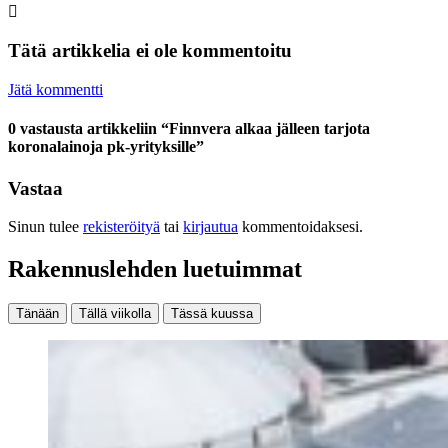
Tätä artikkelia ei ole kommentoitu
Jätä kommentti
0 vastausta artikkeliin “Finnvera alkaa jälleen tarjota
koronalainoja pk-yrityksille”
Vastaa
Sinun tulee
rekisteröityä
tai
kirjautua
kommentoidaksesi.
Rakennuslehden luetuimmat
Tänään
Tällä viikolla
Tässä kuussa