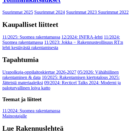
Suurimmat 2025
Suurimmat 2024
Suurimmat 2023
Suurimmat 2022
Kaupalliset liitteet
11/2025: Suomea rakentamassa
12/2024: INFRA-lehti
11/2024:
Suomea rakentamassa
11/2023: Jokka − Rakennusteollisuus RT:n
lehti kestävästä rakentamisesta
Tapahtumia
Urapolkuja-oppilaitoskiertue 2026-2027
05/2026: Vähähiilinen
rakentaminen & data
10/2025: Rakentamisen kiertotalous 2025:
Jätteistä materiaaleiksi
09/2024: Recticel Talks 2024: Moderni ja
paloturvallinen loiva katto
Teemat ja liitteet
11/2024: Suomea rakentamassa
Mainostajalle
Lue Rakennuslehteä