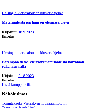
Helsingin kiertotalouden klusteriohjelma
Materiaaleista parhain on olemassa oleva
Kirjoitettu
18.9.2023
Ilmoitus
Helsingin kiertotalouden klusteriohjelma
Parempaa tietoa kierrätysmateriaaleista kaivataan
rakennusalalla
Kirjoitettu
21.8.2023
Ilmoitus
Lisää kumppaneilta
Näkökulmat
Toimitukselta
Vieraskynä
Kumppaniblogit
Työpaikat & työelämä