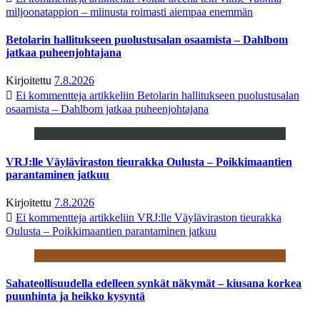
miljoonatappion – miinusta roimasti aiempaa enemmän
Betolarin hallitukseen puolustusalan osaamista – Dahlbom
jatkaa puheenjohtajana
Kirjoitettu
7.8.2026
Ei kommentteja
artikkeliin Betolarin hallitukseen puolustusalan
osaamista – Dahlbom jatkaa puheenjohtajana
VRJ:lle Väyläviraston tieurakka Oulusta – Poikkimaantien
parantaminen jatkuu
Kirjoitettu
7.8.2026
Ei kommentteja
artikkeliin VRJ:lle Väyläviraston tieurakka
Oulusta – Poikkimaantien parantaminen jatkuu
Sahateollisuudella edelleen synkät näkymät – kiusana korkea
puunhinta ja heikko kysyntä