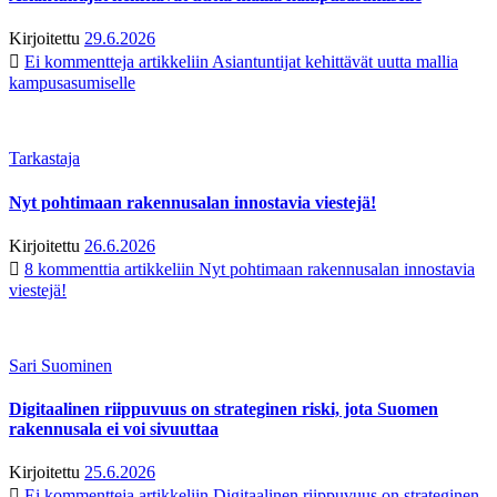
Kirjoitettu
29.6.2026
Ei kommentteja
artikkeliin Asiantuntijat kehittävät uutta mallia
kampusasumiselle
Tarkastaja
Nyt pohtimaan rakennusalan innostavia viestejä!
Kirjoitettu
26.6.2026
8 kommenttia
artikkeliin Nyt pohtimaan rakennusalan innostavia
viestejä!
Sari Suominen
Digitaalinen riippuvuus on strateginen riski, jota Suomen
rakennusala ei voi sivuuttaa
Kirjoitettu
25.6.2026
Ei kommentteja
artikkeliin Digitaalinen riippuvuus on strateginen