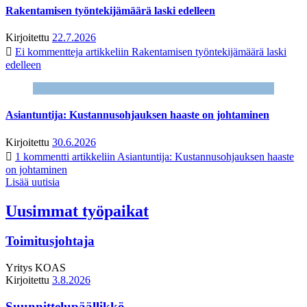
Rakentamisen työntekijämäärä laski edelleen
Kirjoitettu
22.7.2026
Ei kommentteja
artikkeliin Rakentamisen työntekijämäärä laski
edelleen
Asiantuntija: Kustannusohjauksen haaste on johtaminen
Kirjoitettu
30.6.2026
1 kommentti
artikkeliin Asiantuntija: Kustannusohjauksen haaste
on johtaminen
Lisää uutisia
Uusimmat työpaikat
Toimitusjohtaja
Yritys
KOAS
Kirjoitettu
3.8.2026
Suunnittelupäällikkö