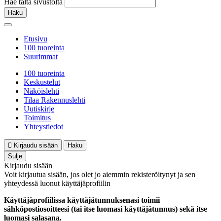
Hae tältä sivustolta
Haku
Etusivu
100 tuoreinta
Suurimmat
100 tuoreinta
Keskustelut
Näköislehti
Tilaa Rakennuslehti
Uutiskirje
Toimitus
Yhteystiedot
Kirjaudu sisään
Haku
Sulje
Kirjaudu sisään
Voit kirjautua sisään, jos olet jo aiemmin rekisteröitynyt ja sen
yhteydessä luonut käyttäjäprofiilin
Käyttäjäprofiilissa käyttäjätunnuksenasi toimii
sähköpostiosoitteesi (tai itse luomasi käyttäjätunnus) sekä itse
luomasi salasana.