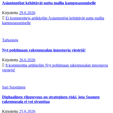
Asiantuntijat kehittävät uutta mallia kampusasumiselle
Kirjoitettu
29.6.2026
Ei kommentteja
artikkeliin Asiantuntijat kehittävät uutta mallia
kampusasumiselle
Tarkastaja
Nyt pohtimaan rakennusalan innostavia viestejä!
Kirjoitettu
26.6.2026
8 kommenttia
artikkeliin Nyt pohtimaan rakennusalan innostavia
viestejä!
Sari Suominen
Digitaalinen riippuvuus on strateginen riski, jota Suomen
rakennusala ei voi sivuuttaa
Kirjoitettu
25.6.2026