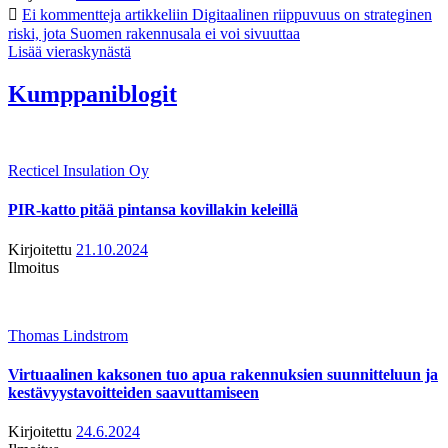
Ei kommentteja
artikkeliin Digitaalinen riippuvuus on strateginen
riski, jota Suomen rakennusala ei voi sivuuttaa
Lisää vieraskynästä
Kumppaniblogit
Recticel Insulation Oy
PIR-katto pitää pintansa kovillakin keleillä
Kirjoitettu
21.10.2024
Ilmoitus
Thomas Lindstrom
Virtuaalinen kaksonen tuo apua rakennuksien suunnitteluun ja
kestävyystavoitteiden saavuttamiseen
Kirjoitettu
24.6.2024