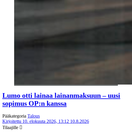
Lumo otti lainaa lainanmaksuun – uusi
sopimus OP:n kanssa
Pääkategoria
Talous
Kirjoitettu 10. elokuuta 2026, 13:12
10.8.2026
Tilaajille