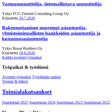
Vastuusuunnittelija, tietomallintava suunnittelija
Yritys
FCG Finnish Consulting Group Oy
Kirjoitettu
20.7.2026
Rakennuttamisen nuorempi asiantuntija,
yhteistoiminnallisten hankkeiden asiantuntija ja
kustannusasiantuntija
Yritys
Boost Brothers Oy
Kirjoitettu
18.6.2026
Kaikki avoimet työpaikat
Työpaikat & työelämä
Avoimet työpaikat
Työelämän uutisia
Teemat & liitteet
Toimialakatsaukset
Suurimmat 2025
Suurimmat 2024
Suurimmat 2023
Suurimmat 2022