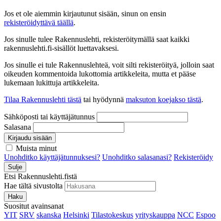
Jos et ole aiemmin kirjautunut sisään, sinun on ensin
rekisteröidyttävä täällä
.
Jos sinulle tulee Rakennuslehti, rekisteröitymällä saat kaikki
rakennuslehti.fi-sisällöt luettavaksesi.
Jos sinulle ei tule Rakennuslehteä, voit silti rekisteröityä, jolloin saat
oikeuden kommentoida lukottomia artikkeleita, mutta et pääse
lukemaan lukittuja artikkeleita.
Tilaa Rakennuslehti tästä
tai hyödynnä
maksuton koejakso tästä
.
Sähköposti tai käyttäjätunnus
Salasana
Kirjaudu sisään
Muista minut
Unohditko käyttäjätunnuksesi?
Unohditko salasanasi?
Rekisteröidy
Sulje
Etsi Rakennuslehti.fistä
Hae tältä sivustolta
Haku
Suositut avainsanat
YIT
SRV
skanska
Helsinki
Tilastokeskus
yrityskauppa
NCC
Espoo