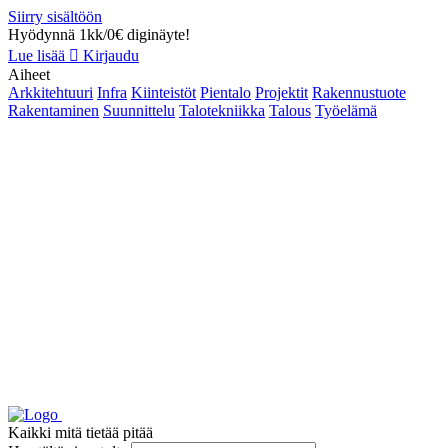
Siirry sisältöön
Hyödynnä 1kk/0€ diginäyte!
Lue lisää
Kirjaudu
Aiheet
Arkkitehtuuri
Infra
Kiinteistöt
Pientalo
Projektit
Rakennustuote
Rakentaminen
Suunnittelu
Talotekniikka
Talous
Työelämä
Kaikki mitä tietää pitää