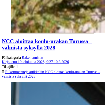
NCC aloittaa koulu-urakan Turussa –
valmista syksyllä 2028
Pääkategoria
Rakentaminen
Kirjoitettu 10. elokuuta 2026, 9:27
10.8.2026
Tilaajille
Ei kommentteja
artikkeliin NCC aloittaa koulu-urakan Turussa –
valmista syksyllä 2028