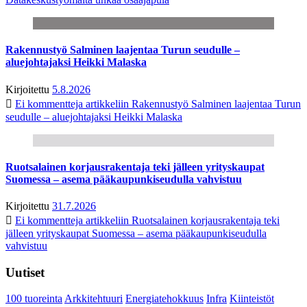
Rakennustyö Salminen laajentaa Turun seudulle –
aluejohtajaksi Heikki Malaska
Kirjoitettu
5.8.2026
Ei kommentteja
artikkeliin Rakennustyö Salminen laajentaa Turun
seudulle – aluejohtajaksi Heikki Malaska
Ruotsalainen korjausrakentaja teki jälleen yrityskaupat
Suomessa – asema pääkaupunkiseudulla vahvistuu
Kirjoitettu
31.7.2026
Ei kommentteja
artikkeliin Ruotsalainen korjausrakentaja teki
jälleen yrityskaupat Suomessa – asema pääkaupunkiseudulla
vahvistuu
Uutiset
100 tuoreinta
Arkkitehtuuri
Energiatehokkuus
Infra
Kiinteistöt