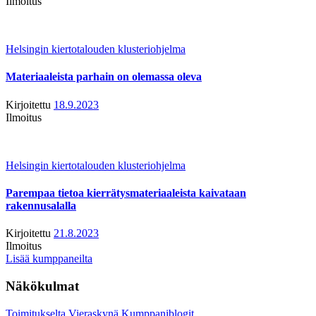
Ilmoitus
Helsingin kiertotalouden klusteriohjelma
Materiaaleista parhain on olemassa oleva
Kirjoitettu
18.9.2023
Ilmoitus
Helsingin kiertotalouden klusteriohjelma
Parempaa tietoa kierrätysmateriaaleista kaivataan
rakennusalalla
Kirjoitettu
21.8.2023
Ilmoitus
Lisää kumppaneilta
Näkökulmat
Toimitukselta
Vieraskynä
Kumppaniblogit