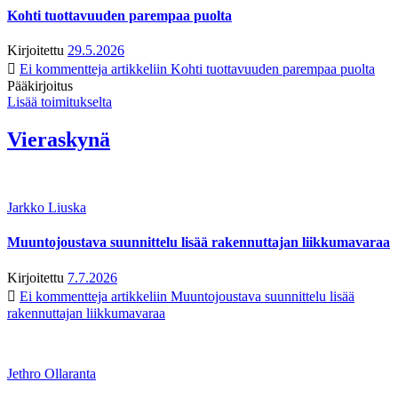
Kohti tuottavuuden parempaa puolta
Kirjoitettu
29.5.2026
Ei kommentteja
artikkeliin Kohti tuottavuuden parempaa puolta
Pääkirjoitus
Lisää toimitukselta
Vieraskynä
Jarkko Liuska
Muuntojoustava suunnittelu lisää rakennuttajan liikkumavaraa
Kirjoitettu
7.7.2026
Ei kommentteja
artikkeliin Muuntojoustava suunnittelu lisää
rakennuttajan liikkumavaraa
Jethro Ollaranta