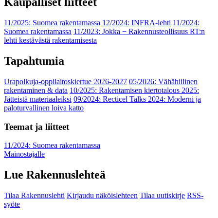
Kaupalliset liitteet
11/2025: Suomea rakentamassa
12/2024: INFRA-lehti
11/2024:
Suomea rakentamassa
11/2023: Jokka − Rakennusteollisuus RT:n
lehti kestävästä rakentamisesta
Tapahtumia
Urapolkuja-oppilaitoskiertue 2026-2027
05/2026: Vähähiilinen
rakentaminen & data
10/2025: Rakentamisen kiertotalous 2025:
Jätteistä materiaaleiksi
09/2024: Recticel Talks 2024: Moderni ja
paloturvallinen loiva katto
Teemat ja liitteet
11/2024: Suomea rakentamassa
Mainostajalle
Lue Rakennuslehteä
Tilaa Rakennuslehti
Kirjaudu näköislehteen
Tilaa uutiskirje
RSS-
syöte