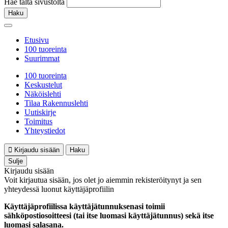
Hae tältä sivustolta
Haku
Etusivu
100 tuoreinta
Suurimmat
100 tuoreinta
Keskustelut
Näköislehti
Tilaa Rakennuslehti
Uutiskirje
Toimitus
Yhteystiedot
Kirjaudu sisään
Haku
Sulje
Kirjaudu sisään
Voit kirjautua sisään, jos olet jo aiemmin rekisteröitynyt ja sen
yhteydessä luonut käyttäjäprofiilin
Käyttäjäprofiilissa käyttäjätunnuksenasi toimii
sähköpostiosoitteesi (tai itse luomasi käyttäjätunnus) sekä itse
luomasi salasana.