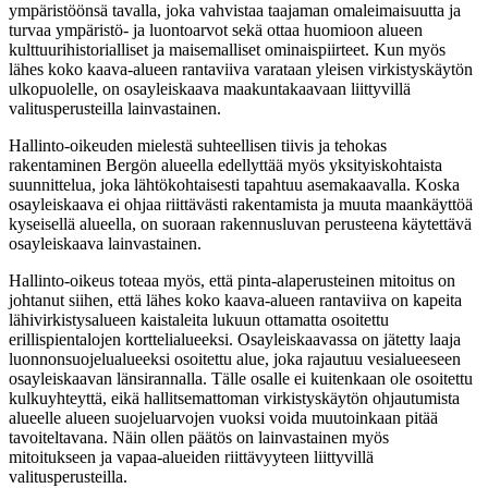
ympäristöönsä tavalla, joka vahvistaa taajaman omaleimaisuutta ja
turvaa ympäristö- ja luontoarvot sekä ottaa huomioon alueen
kulttuurihistorialliset ja maisemalliset ominaispiirteet. Kun myös
lähes koko kaava-alueen rantaviiva varataan yleisen virkistyskäytön
ulkopuolelle, on osayleiskaava maakuntakaavaan liittyvillä
valitusperusteilla lainvastainen.
Hallinto-oikeuden mielestä suhteellisen tiivis ja tehokas
rakentaminen Bergön alueella edellyttää myös yksityiskohtaista
suunnittelua, joka lähtökohtaisesti tapahtuu asemakaavalla. Koska
osayleiskaava ei ohjaa riittävästi rakentamista ja muuta maankäyttöä
kyseisellä alueella, on suoraan rakennusluvan perusteena käytettävä
osayleiskaava lainvastainen.
Hallinto-oikeus toteaa myös, että pinta-alaperusteinen mitoitus on
johtanut siihen, että lähes koko kaava-alueen rantaviiva on kapeita
lähivirkistysalueen kaistaleita lukuun ottamatta osoitettu
erillispientalojen korttelialueeksi. Osayleiskaavassa on jätetty laaja
luonnonsuojelualueeksi osoitettu alue, joka rajautuu vesialueeseen
osayleiskaavan länsirannalla. Tälle osalle ei kuitenkaan ole osoitettu
kulkuyhteyttä, eikä hallitsemattoman virkistyskäytön ohjautumista
alueelle alueen suojeluarvojen vuoksi voida muutoinkaan pitää
tavoiteltavana. Näin ollen päätös on lainvastainen myös
mitoitukseen ja vapaa-alueiden riittävyyteen liittyvillä
valitusperusteilla.