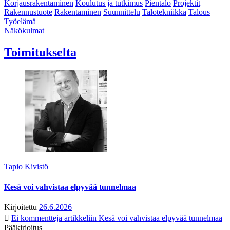
Korjausrakentaminen
Koulutus ja tutkimus
Pientalo
Projektit
Rakennustuote
Rakentaminen
Suunnittelu
Talotekniikka
Talous
Työelämä
Näkökulmat
Toimitukselta
Tapio Kivistö
Kesä voi vahvistaa elpyvää tunnelmaa
Kirjoitettu
26.6.2026
Ei kommentteja
artikkeliin Kesä voi vahvistaa elpyvää tunnelmaa
Pääkirjoitus