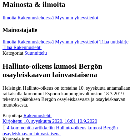
Mainosta & ilmoita
Ilmoita Rakennuslehdessä
Myynnin yhteystiedot
Mainostajalle
Ilmoita Rakennuslehdessä
Myynnin yhteystiedot
Tilaa uutiskirje
Tilaa Rakennuslehti
Kategoriat
Suunnittelu
Hallinto-oikeus kumosi Bergön
osayleiskaavan lainvastaisena
Helsingin Hallinto-oikeus on torstaina 10. syyskuuta antamallaan
ratkaisulla kumonnut Espoon kaupunginvaltuuston 18.3.2019
tekemän päätöksen Bergön osayleiskaavasta ja osayleiskaavan
muutoksesta.
Kirjoittaja
Rakennuslehti
Kirjoitettu 10. syyskuuta 2020, 16:01
10.9.2020
4 kommenttia
artikkeliin Hallinto-oikeus kumosi Bergön
osayleiskaavan lainvastaisena
Kuuntele juttu