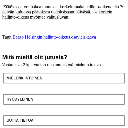
Päätökseen voi hakea muutosta korkeimmalta hallinto-oikeudelta 30
päivän kuluessa päätöksen tiedoksisaantipäivästä, jos korkein
hallinto-oikeus myöntää valitusluvan.
Tagit
Bergö
Helsingin hallinto-oikeus
osayleiskaava
Mitä mieltä olit jutusta?
Vastauksia
2
kpl. Vastaa ensimmäisenä mieleen tuleva
MIELENKIINTOINEN
HYÖDYLLINEN
UUTTA TIETOA