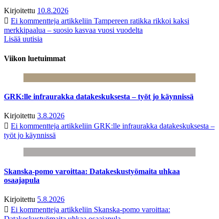
Kirjoitettu
10.8.2026
Ei kommentteja
artikkeliin Tampereen ratikka rikkoi kaksi
merkkipaalua – suosio kasvaa vuosi vuodelta
Lisää uutisia
Viikon luetuimmat
GRK:lle infraurakka datakeskuksesta – työt jo käynnissä
Kirjoitettu
3.8.2026
Ei kommentteja
artikkeliin GRK:lle infraurakka datakeskuksesta –
työt jo käynnissä
Skanska-pomo varoittaa: Datakeskustyömaita uhkaa
osaajapula
Kirjoitettu
5.8.2026
Ei kommentteja
artikkeliin Skanska-pomo varoittaa:
Datakeskustyömaita uhkaa osaajapula