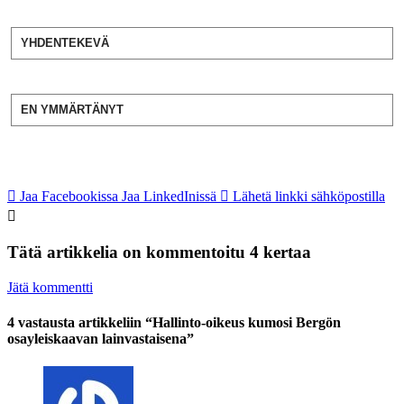
YHDENTEKEVÄ
EN YMMÄRTÄNYT
Jaa Facebookissa
Jaa LinkedInissä
Lähetä linkki sähköpostilla
Tätä artikkelia on kommentoitu 4 kertaa
Jätä kommentti
4 vastausta artikkeliin “Hallinto-oikeus kumosi Bergön
osayleiskaavan lainvastaisena”