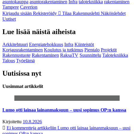
asuntokauppa
asuntorakentaminen
Infra
talotekniikka
rakentaminen
Tampere
Caverion
Kirjaudu sisään
Rekisteröidy
Tilaa Rakennuslehti
Näköislehdet
Uutiset
Lue lisää näistä aiheista
Arkkitehtuuri
Energiatehokkuus
Infra
Kiinteistöt
Korjausrakentaminen
Koulutus ja tutkimus
Pientalo
Projektit
Rakennustuote
Rakentaminen
RaksaTV
Suunnittelu
Talotekniikka
Talous
Työelämä
Uutisissa nyt
Uusimmat artikkelit
Lumo otti lainaa lainanmaksuun – uusi sopimus OP:n kanssa
Kirjoitettu
10.8.2026
Ei kommentteja
artikkeliin Lumo otti lainaa lainanmaksuun – uusi
sopimus OP:n kanssa