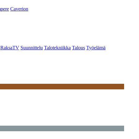
pere
Caverion
RaksaTV
Suunnittelu
Talotekniikka
Talous
Työelämä