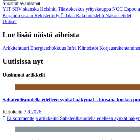
Suositut avainsanat
YIT
SRV
skanska
Helsinki
Tilastokeskus
yrityskauppa
NCC
Espoo
Kirjaudu sisään
Rekisteröidy
Tilaa Rakennuslehti
Näköislehdet
Uutiset
Lue lisää näistä aiheista
Arkkitehtuuri
Energiatehokkuus
Infra
Kiinteistöt
Korjausrakentamine
Uutisissa nyt
Uusimmat artikkelit
Sahateollisuudella edelleen synkät näkymät – kiusana korkea pu
Kirjoitettu
7.8.2026
Ei kommentteja
artikkeliin Sahateollisuudella edelleen synkät näk