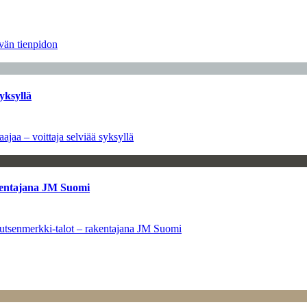
ävän tienpidon
yksyllä
ajaa – voittaja selviää syksyllä
kentajana JM Suomi
utsenmerkki-talot – rakentajana JM Suomi