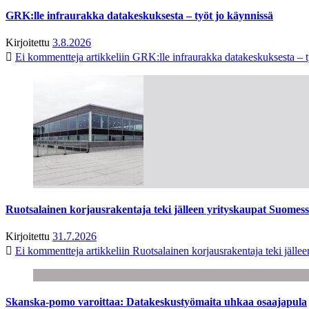
GRK:lle infraurakka datakeskuksesta – työt jo käynnissä
Kirjoitettu
3.8.2026
Ei kommentteja
artikkeliin GRK:lle infraurakka datakeskuksesta – t
Ruotsalainen korjausrakentaja teki jälleen yrityskaupat Suome
Kirjoitettu
31.7.2026
Ei kommentteja
artikkeliin Ruotsalainen korjausrakentaja teki jäl
Skanska-pomo varoittaa: Datakeskustyömaita uhkaa osaajapula