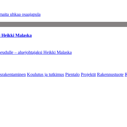
maita uhkaa osaajapula
i Heikki Malaska
eudulle – aluejohtajaksi Heikki Malaska
srakentaminen
Koulutus ja tutkimus
Pientalo
Projektit
Rakennustuote
R