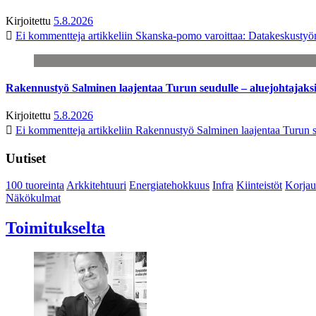
Kirjoitettu
5.8.2026
Ei kommentteja
artikkeliin Skanska-pomo varoittaa: Datakeskustyö
Rakennustyö Salminen laajentaa Turun seudulle – aluejohtajaks
Kirjoitettu
5.8.2026
Ei kommentteja
artikkeliin Rakennustyö Salminen laajentaa Turun s
Uutiset
100 tuoreinta
Arkkitehtuuri
Energiatehokkuus
Infra
Kiinteistöt
Korjau
Näkökulmat
Toimitukselta