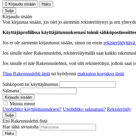
Kirjaudu sisään
Haku
Sulje
Kirjaudu sisään
Voit kirjautua sisään, jos olet jo aiemmin rekisteröitynyt ja sen yhteyde
Käyttäjäprofiilissa käyttäjätunnuksenasi toimii sähköpostiosoittees
Jos et ole aiemmin kirjautunut sisään, sinun on ensin
rekisteröidyttävä 
Jos sinulle tulee Rakennuslehti, rekisteröitymällä saat kaikki rakennusle
Jos sinulle ei tule Rakennuslehteä, voit silti rekisteröityä, jolloin sa
Tilaa Rakennuslehti tästä
tai hyödynnä
maksuton koejakso tästä
.
Sähköposti tai käyttäjätunnus
Salasana
Kirjaudu sisään
Muista minut
Unohditko käyttäjätunnuksesi?
Unohditko salasanasi?
Rekisteröidy
Sulje
Etsi Rakennuslehti.fistä
Hae tältä sivustolta
Haku