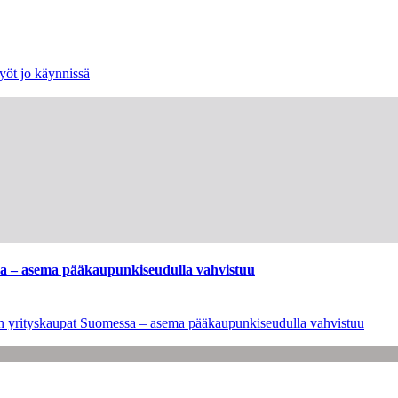
yöt jo käynnissä
ssa – asema pääkaupunkiseudulla vahvistuu
leen yrityskaupat Suomessa – asema pääkaupunkiseudulla vahvistuu