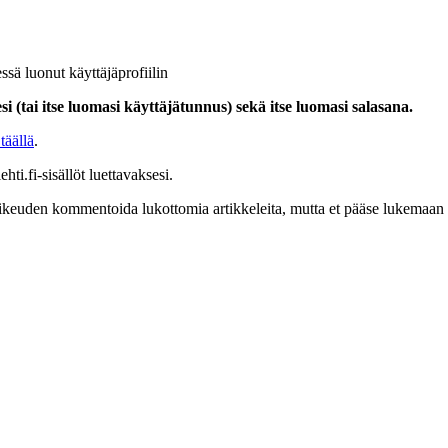
ssä luonut käyttäjäprofiilin
i (tai itse luomasi käyttäjätunnus) sekä itse luomasi salasana.
täällä
.
hti.fi-sisällöt luettavaksesi.
at oikeuden kommentoida lukottomia artikkeleita, mutta et pääse lukemaan l