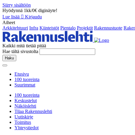
Siirry sisältöön
Hyödynnä 1kk/0€ diginäyte!
Lue lisää
Kirjaudu
Aiheet
Arkkitehtuuri
Infra
Kiinteistöt
Pientalo
Projektit
Rakennustuote
Raken
Kaikki mitä tietää pitää
Hae tältä sivustolta
Haku
Etusivu
100 tuoreinta
Suurimmat
100 tuoreinta
Keskustelut
Näköislehti
Tilaa Rakennuslehti
Uutiskirje
Toimitus
Yhteystiedot