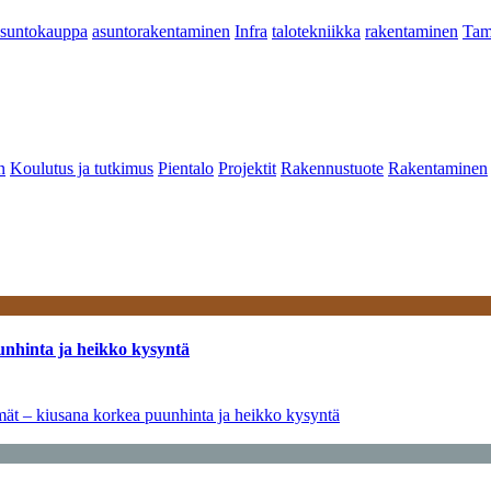
asuntokauppa
asuntorakentaminen
Infra
talotekniikka
rakentaminen
Tam
n
Koulutus ja tutkimus
Pientalo
Projektit
Rakennustuote
Rakentaminen
unhinta ja heikko kysyntä
ymät – kiusana korkea puunhinta ja heikko kysyntä