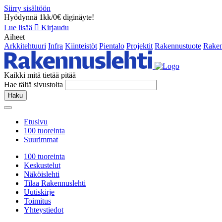
Siirry sisältöön
Hyödynnä 1kk/0€ diginäyte!
Lue lisää
Kirjaudu
Aiheet
Arkkitehtuuri
Infra
Kiinteistöt
Pientalo
Projektit
Rakennustuote
Raken
Kaikki mitä tietää pitää
Hae tältä sivustolta
Haku
Etusivu
100 tuoreinta
Suurimmat
100 tuoreinta
Keskustelut
Näköislehti
Tilaa Rakennuslehti
Uutiskirje
Toimitus
Yhteystiedot