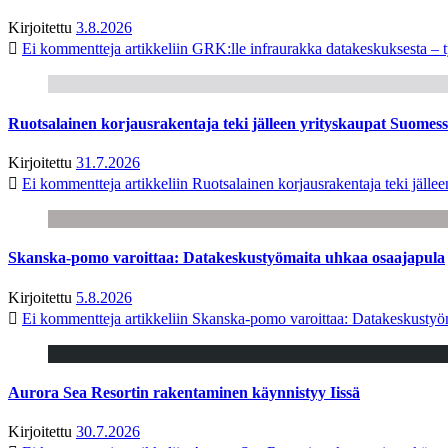
Kirjoitettu
3.8.2026
Ei kommentteja
artikkeliin GRK:lle infraurakka datakeskuksesta – t
Ruotsalainen korjausrakentaja teki jälleen yrityskaupat Suome
Kirjoitettu
31.7.2026
Ei kommentteja
artikkeliin Ruotsalainen korjausrakentaja teki jäl
Skanska-pomo varoittaa: Datakeskustyömaita uhkaa osaajapula
Kirjoitettu
5.8.2026
Ei kommentteja
artikkeliin Skanska-pomo varoittaa: Datakeskustyö
Aurora Sea Resortin rakentaminen käynnistyy Iissä
Kirjoitettu
30.7.2026