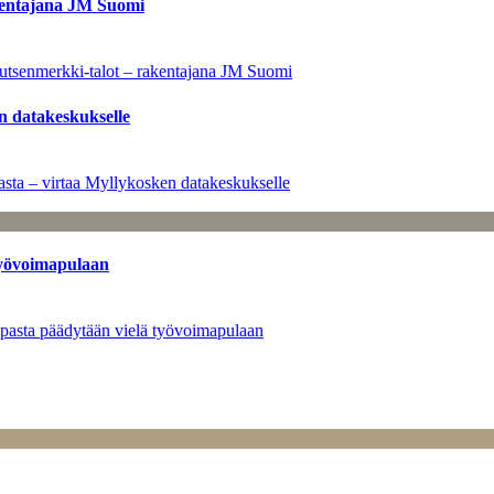
kentajana JM Suomi
utsenmerkki-talot – rakentajana JM Suomi
n datakeskukselle
sta – virtaa Myllykosken datakeskukselle
työvoimapulaan
opasta päädytään vielä työvoimapulaan