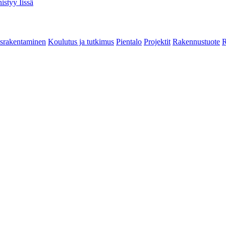
istyy Iissä
srakentaminen
Koulutus ja tutkimus
Pientalo
Projektit
Rakennustuote
R