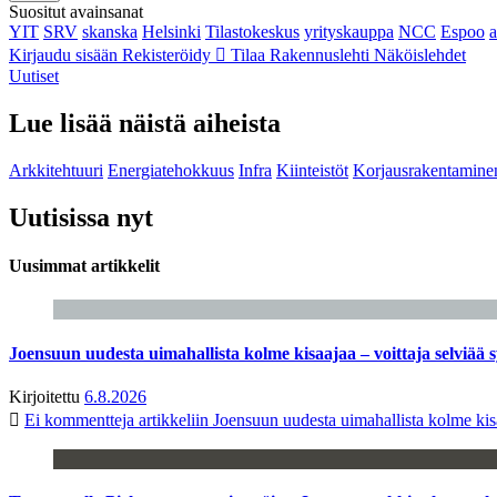
Suositut avainsanat
YIT
SRV
skanska
Helsinki
Tilastokeskus
yrityskauppa
NCC
Espoo
Kirjaudu sisään
Rekisteröidy
Tilaa Rakennuslehti
Näköislehdet
Uutiset
Lue lisää näistä aiheista
Arkkitehtuuri
Energiatehokkuus
Infra
Kiinteistöt
Korjausrakentamine
Uutisissa nyt
Uusimmat artikkelit
Joensuun uudesta uimahallista kolme kisaajaa – voittaja selviää s
Kirjoitettu
6.8.2026
Ei kommentteja
artikkeliin Joensuun uudesta uimahallista kolme kisa