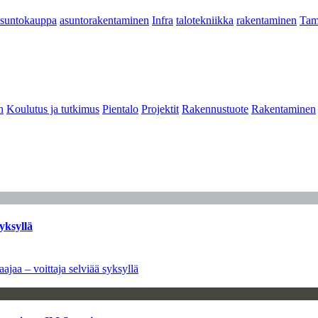
asuntokauppa
asuntorakentaminen
Infra
talotekniikka
rakentaminen
Tam
n
Koulutus ja tutkimus
Pientalo
Projektit
Rakennustuote
Rakentaminen
yksyllä
ajaa – voittaja selviää syksyllä