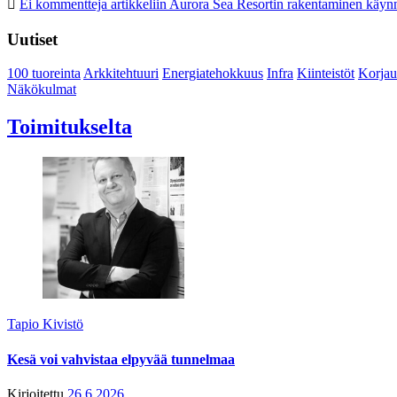
Ei kommentteja
artikkeliin Aurora Sea Resortin rakentaminen käynn
Uutiset
100 tuoreinta
Arkkitehtuuri
Energiatehokkuus
Infra
Kiinteistöt
Korjau
Näkökulmat
Toimitukselta
Tapio Kivistö
Kesä voi vahvistaa elpyvää tunnelmaa
Kirjoitettu
26.6.2026