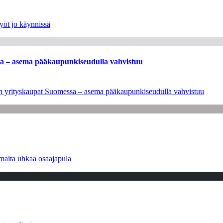
yöt jo käynnissä
ssa – asema pääkaupunkiseudulla vahvistuu
leen yrityskaupat Suomessa – asema pääkaupunkiseudulla vahvistuu
maita uhkaa osaajapula