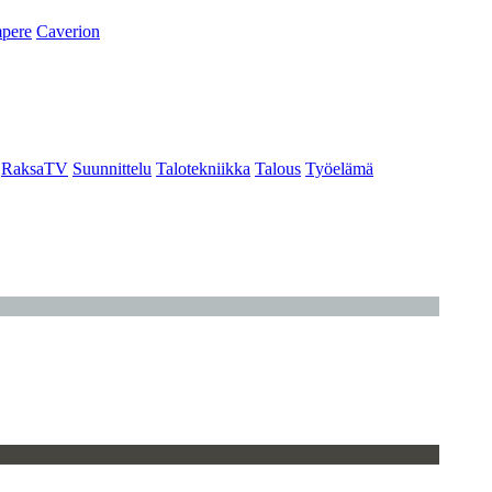
pere
Caverion
RaksaTV
Suunnittelu
Talotekniikka
Talous
Työelämä