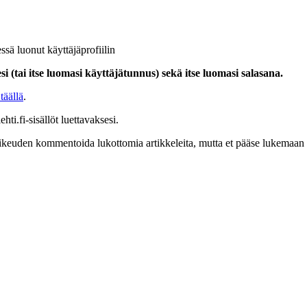
ssä luonut käyttäjäprofiilin
i (tai itse luomasi käyttäjätunnus) sekä itse luomasi salasana.
täällä
.
hti.fi-sisällöt luettavaksesi.
at oikeuden kommentoida lukottomia artikkeleita, mutta et pääse lukemaan l