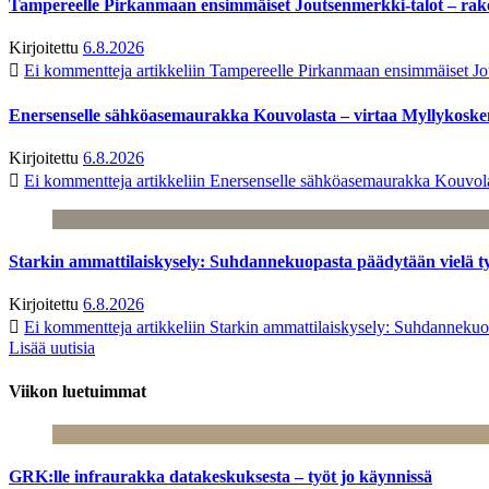
Tampereelle Pirkanmaan ensimmäiset Joutsenmerkki-talot – ra
Kirjoitettu
6.8.2026
Ei kommentteja
artikkeliin Tampereelle Pirkanmaan ensimmäiset Jo
Enersenselle sähköasemaurakka Kouvolasta – virtaa Myllykoske
Kirjoitettu
6.8.2026
Ei kommentteja
artikkeliin Enersenselle sähköasemaurakka Kouvola
Starkin ammattilaiskysely: Suhdannekuopasta päädytään vielä 
Kirjoitettu
6.8.2026
Ei kommentteja
artikkeliin Starkin ammattilaiskysely: Suhdanneku
Lisää uutisia
Viikon luetuimmat
GRK:lle infraurakka datakeskuksesta – työt jo käynnissä