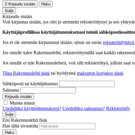
Kirjaudu sisään
Haku
Sulje
Kirjaudu sisään
Voit kirjautua sisään, jos olet jo aiemmin rekisteröitynyt ja sen yhteyde
Käyttäjäprofiilissa käyttäjätunnuksenasi toimii sähköpostiosoittees
Jos et ole aiemmin kirjautunut sisään, sinun on ensin
rekisteröidyttävä 
Jos sinulle tulee Rakennuslehti, rekisteröitymällä saat kaikki rakennusle
Jos sinulle ei tule Rakennuslehteä, voit silti rekisteröityä, jolloin sa
Tilaa Rakennuslehti tästä
tai hyödynnä
maksuton koejakso tästä
.
Sähköposti tai käyttäjätunnus
Salasana
Kirjaudu sisään
Muista minut
Unohditko käyttäjätunnuksesi?
Unohditko salasanasi?
Rekisteröidy
Sulje
Etsi Rakennuslehti.fistä
Hae tältä sivustolta
Haku