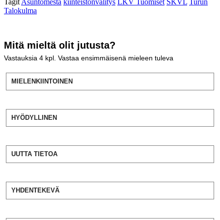
Tagit
Asuntomesta
kiinteistönvälitys
LKV Tuomiset
SKVL
Turun
Talokulma
Mitä mieltä olit jutusta?
Vastauksia
4
kpl. Vastaa ensimmäisenä mieleen tuleva
MIELENKIINTOINEN
HYÖDYLLINEN
UUTTA TIETOA
YHDENTEKEVÄ