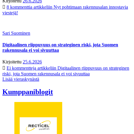
Kirjoitettu
26.6.2026
8 kommenttia
artikkeliin Nyt pohtimaan rakennusalan innostavia
viestejä!
Sari Suominen
Digitaalinen riippuvuus on strateginen riski, jota Suomen
rakennusala ei voi sivuuttaa
Kirjoitettu
25.6.2026
Ei kommentteja
artikkeliin Digitaalinen riippuvuus on strateginen
riski, jota Suomen rakennusala ei voi sivuuttaa
Lisää vieraskynästä
Kumppaniblogit