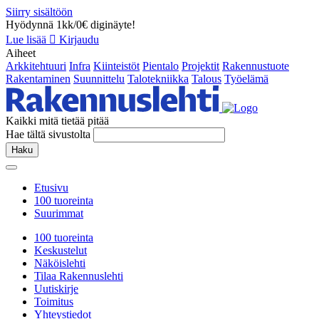
Siirry sisältöön
Hyödynnä 1kk/0€ diginäyte!
Lue lisää
Kirjaudu
Aiheet
Arkkitehtuuri
Infra
Kiinteistöt
Pientalo
Projektit
Rakennustuote
Rakentaminen
Suunnittelu
Talotekniikka
Talous
Työelämä
Kaikki mitä tietää pitää
Hae tältä sivustolta
Haku
Etusivu
100 tuoreinta
Suurimmat
100 tuoreinta
Keskustelut
Näköislehti
Tilaa Rakennuslehti
Uutiskirje
Toimitus
Yhteystiedot