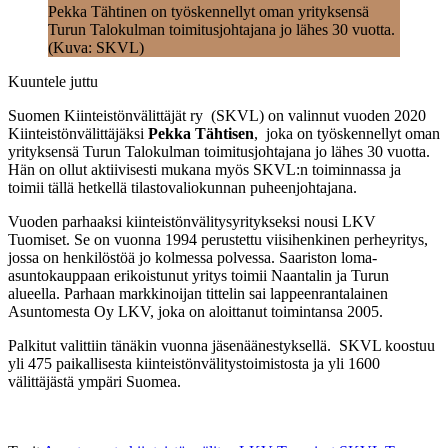
Pekka Tähtinen on työskennellyt oman yrityksensä
Turun Talokulman toimitusjohtajana jo lähes 30 vuotta.
(Kuva: SKVL)
Kuuntele juttu
Suomen Kiinteistönvälittäjät ry (SKVL) on valinnut vuoden 2020
Kiinteistönvälittäjäksi
Pekka Tähtisen
, joka on työskennellyt oman
yrityksensä Turun Talokulman toimitusjohtajana jo lähes 30 vuotta.
Hän on ollut aktiivisesti mukana myös SKVL:n toiminnassa ja
toimii tällä hetkellä tilastovaliokunnan puheenjohtajana.
Vuoden parhaaksi kiinteistönvälitysyritykseksi nousi LKV
Tuomiset. Se on vuonna 1994 perustettu viisihenkinen perheyritys,
jossa on henkilöstöä jo kolmessa polvessa. Saariston loma-
asuntokauppaan erikoistunut yritys toimii Naantalin ja Turun
alueella. Parhaan markkinoijan tittelin sai lappeenrantalainen
Asuntomesta Oy LKV, joka on aloittanut toimintansa 2005.
Palkitut valittiin tänäkin vuonna jäsenäänestyksellä. SKVL koostuu
yli 475 paikallisesta kiinteistönvälitystoimistosta ja yli 1600
välittäjästä ympäri Suomea.