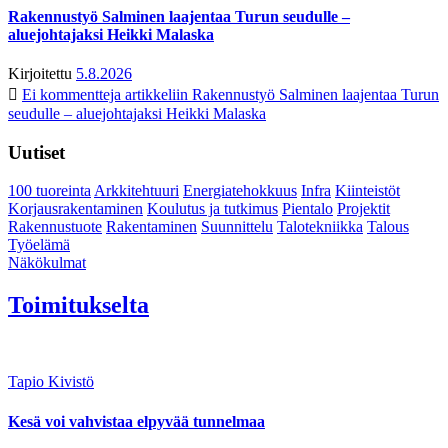
Rakennustyö Salminen laajentaa Turun seudulle –
aluejohtajaksi Heikki Malaska
Kirjoitettu
5.8.2026
Ei kommentteja
artikkeliin Rakennustyö Salminen laajentaa Turun
seudulle – aluejohtajaksi Heikki Malaska
Uutiset
100 tuoreinta
Arkkitehtuuri
Energiatehokkuus
Infra
Kiinteistöt
Korjausrakentaminen
Koulutus ja tutkimus
Pientalo
Projektit
Rakennustuote
Rakentaminen
Suunnittelu
Talotekniikka
Talous
Työelämä
Näkökulmat
Toimitukselta
Tapio Kivistö
Kesä voi vahvistaa elpyvää tunnelmaa