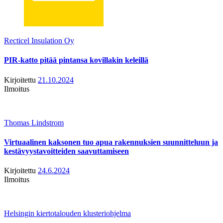
Recticel Insulation Oy
PIR-katto pitää pintansa kovillakin keleillä
Kirjoitettu
21.10.2024
Ilmoitus
Thomas Lindstrom
Virtuaalinen kaksonen tuo apua rakennuksien suunnitteluun ja
kestävyystavoitteiden saavuttamiseen
Kirjoitettu
24.6.2024
Ilmoitus
Helsingin kiertotalouden klusteriohjelma