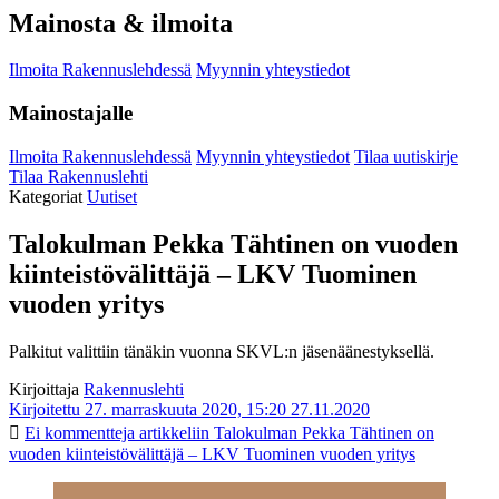
Mainosta & ilmoita
Ilmoita Rakennuslehdessä
Myynnin yhteystiedot
Mainostajalle
Ilmoita Rakennuslehdessä
Myynnin yhteystiedot
Tilaa uutiskirje
Tilaa Rakennuslehti
Kategoriat
Uutiset
Talokulman Pekka Tähtinen on vuoden
kiinteistövälittäjä – LKV Tuominen
vuoden yritys
Palkitut valittiin tänäkin vuonna SKVL:n jäsenäänestyksellä.
Kirjoittaja
Rakennuslehti
Kirjoitettu 27. marraskuuta 2020, 15:20
27.11.2020
Ei kommentteja
artikkeliin Talokulman Pekka Tähtinen on
vuoden kiinteistövälittäjä – LKV Tuominen vuoden yritys