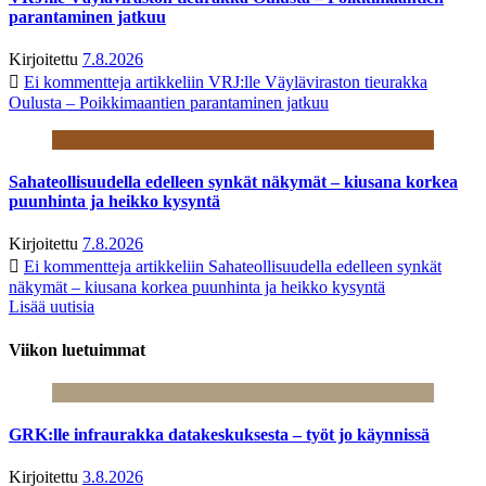
parantaminen jatkuu
Kirjoitettu
7.8.2026
Ei kommentteja
artikkeliin VRJ:lle Väyläviraston tieurakka
Oulusta – Poikkimaantien parantaminen jatkuu
Sahateollisuudella edelleen synkät näkymät – kiusana korkea
puunhinta ja heikko kysyntä
Kirjoitettu
7.8.2026
Ei kommentteja
artikkeliin Sahateollisuudella edelleen synkät
näkymät – kiusana korkea puunhinta ja heikko kysyntä
Lisää uutisia
Viikon luetuimmat
GRK:lle infraurakka datakeskuksesta – työt jo käynnissä
Kirjoitettu
3.8.2026