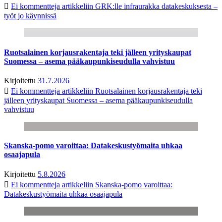
Ei kommentteja
artikkeliin GRK:lle infraurakka datakeskuksesta –
työt jo käynnissä
Ruotsalainen korjausrakentaja teki jälleen yrityskaupat
Suomessa – asema pääkaupunkiseudulla vahvistuu
Kirjoitettu
31.7.2026
Ei kommentteja
artikkeliin Ruotsalainen korjausrakentaja teki
jälleen yrityskaupat Suomessa – asema pääkaupunkiseudulla
vahvistuu
Skanska-pomo varoittaa: Datakeskustyömaita uhkaa
osaajapula
Kirjoitettu
5.8.2026
Ei kommentteja
artikkeliin Skanska-pomo varoittaa:
Datakeskustyömaita uhkaa osaajapula