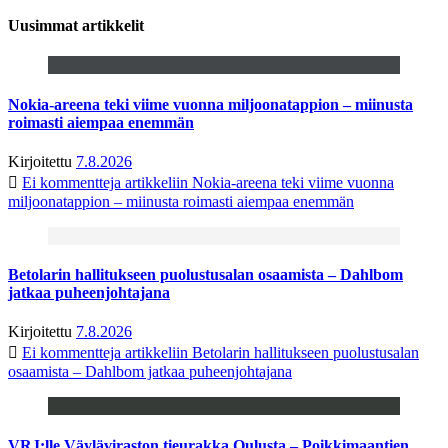
Uusimmat artikkelit
Nokia-areena teki viime vuonna miljoonatappion – miinusta
roimasti aiempaa enemmän
Kirjoitettu
7.8.2026
Ei kommentteja
artikkeliin Nokia-areena teki viime vuonna
miljoonatappion – miinusta roimasti aiempaa enemmän
Betolarin hallitukseen puolustusalan osaamista – Dahlbom
jatkaa puheenjohtajana
Kirjoitettu
7.8.2026
Ei kommentteja
artikkeliin Betolarin hallitukseen puolustusalan
osaamista – Dahlbom jatkaa puheenjohtajana
VRJ:lle Väyläviraston tieurakka Oulusta – Poikkimaantien