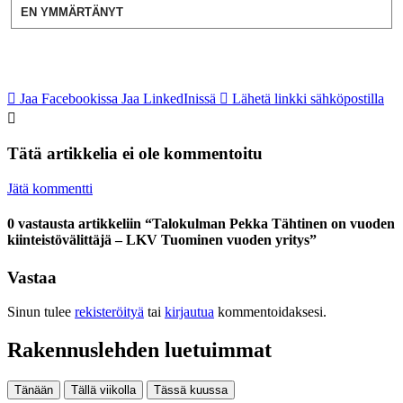
EN YMMÄRTÄNYT
Jaa Facebookissa
Jaa LinkedInissä
Lähetä linkki sähköpostilla
Tätä artikkelia ei ole kommentoitu
Jätä kommentti
0 vastausta artikkeliin “Talokulman Pekka Tähtinen on vuoden
kiinteistövälittäjä – LKV Tuominen vuoden yritys”
Vastaa
Sinun tulee
rekisteröityä
tai
kirjautua
kommentoidaksesi.
Rakennuslehden luetuimmat
Tänään
Tällä viikolla
Tässä kuussa