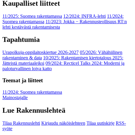
Kaupalliset liitteet
11/2025: Suomea rakentamassa
12/2024: INFRA-lehti
11/2024:
Suomea rakentamassa
11/2023: Jokka − Rakennusteollisuus RT:n
lehti kestävästä rakentamisesta
Tapahtumia
Urapolkuja-oppilaitoskiertue 2026-2027
05/2026: Vähähiilinen
rakentaminen & data
10/2025: Rakentamisen kiertotalous 2025:
Jätteistä materiaaleiksi
09/2024: Recticel Talks 2024: Moderni ja
paloturvallinen loiva katto
Teemat ja liitteet
11/2024: Suomea rakentamassa
Mainostajalle
Lue Rakennuslehteä
Tilaa Rakennuslehti
Kirjaudu näköislehteen
Tilaa uutiskirje
RSS-
syöte