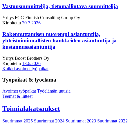
Vastuusuunnittelija, tietomallintava suunnittelija
Yritys
FCG Finnish Consulting Group Oy
Kirjoitettu
20.7.2026
Rakennuttamisen nuorempi asiantuntija,
yhteistoiminnallisten hankkeiden asiantuntija ja
kustannusasiantuntija
Yritys
Boost Brothers Oy
Kirjoitettu
18.6.2026
Kaikki avoimet työpaikat
Työpaikat & työelämä
Avoimet työpaikat
Työelämän uutisia
Teemat & liitteet
Toimialakatsaukset
Suurimmat 2025
Suurimmat 2024
Suurimmat 2023
Suurimmat 2022