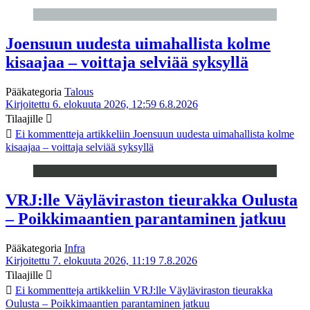
Joensuun uudesta uimahallista kolme
kisaajaa – voittaja selviää syksyllä
Pääkategoria
Talous
Kirjoitettu 6. elokuuta 2026, 12:59
6.8.2026
Tilaajille
Ei kommentteja
artikkeliin Joensuun uudesta uimahallista kolme
kisaajaa – voittaja selviää syksyllä
VRJ:lle Väyläviraston tieurakka Oulusta
– Poikkimaantien parantaminen jatkuu
Pääkategoria
Infra
Kirjoitettu 7. elokuuta 2026, 11:19
7.8.2026
Tilaajille
Ei kommentteja
artikkeliin VRJ:lle Väyläviraston tieurakka
Oulusta – Poikkimaantien parantaminen jatkuu