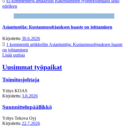
Ei kommentteja
artikkeliin Rakentamisen työntekijämäärä laski
edelleen
Asiantuntija: Kustannusohjauksen haaste on johtaminen
Kirjoitettu
30.6.2026
1 kommentti
artikkeliin Asiantuntija: Kustannusohjauksen haaste
on johtaminen
Lisää uutisia
Uusimmat työpaikat
Toimitusjohtaja
Yritys
KOAS
Kirjoitettu
3.8.2026
Suunnittelupäällikkö
Yritys
Tekova Oyj
Kirjoitettu
22.7.2026