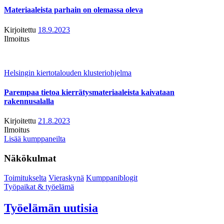
Materiaaleista parhain on olemassa oleva
Kirjoitettu
18.9.2023
Ilmoitus
Helsingin kiertotalouden klusteriohjelma
Parempaa tietoa kierrätysmateriaaleista kaivataan
rakennusalalla
Kirjoitettu
21.8.2023
Ilmoitus
Lisää kumppaneilta
Näkökulmat
Toimitukselta
Vieraskynä
Kumppaniblogit
Työpaikat & työelämä
Työelämän uutisia