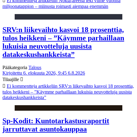
Ei kommentteja
artikkeliin Nokia-areena teki viime vuonna
miljoonatappion – miinusta roimasti aiempaa enemmän
SRV:n liikevaihto kasvoi 18 prosenttia,
tulos heikkeni – ”Käymme parhaillaan
lukuisia neuvotteluja uusista
datakeskushankkeista”
Pääkategoria
Talous
Kirjoitettu 6. elokuuta 2026, 9:45
6.8.2026
Tilaajille
Ei kommentteja
artikkeliin SRV:n liikevaihto kasvoi 18 prosenttia,
tulos heikkeni – ”Käymme parhaillaan lukuisia neuvotteluja uusista
datakeskushankkeista”
Sp-Kodit: Kuntotarkastusraportit
jarruttavat asuntokauppaa