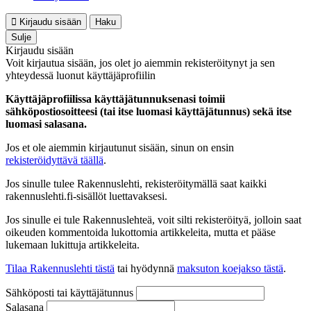
Kirjaudu sisään
Haku
Sulje
Kirjaudu sisään
Voit kirjautua sisään, jos olet jo aiemmin rekisteröitynyt ja sen
yhteydessä luonut käyttäjäprofiilin
Käyttäjäprofiilissa käyttäjätunnuksenasi toimii
sähköpostiosoitteesi (tai itse luomasi käyttäjätunnus) sekä itse
luomasi salasana.
Jos et ole aiemmin kirjautunut sisään, sinun on ensin
rekisteröidyttävä täällä
.
Jos sinulle tulee Rakennuslehti, rekisteröitymällä saat kaikki
rakennuslehti.fi-sisällöt luettavaksesi.
Jos sinulle ei tule Rakennuslehteä, voit silti rekisteröityä, jolloin saat
oikeuden kommentoida lukottomia artikkeleita, mutta et pääse
lukemaan lukittuja artikkeleita.
Tilaa Rakennuslehti tästä
tai hyödynnä
maksuton koejakso tästä
.
Sähköposti tai käyttäjätunnus
Salasana