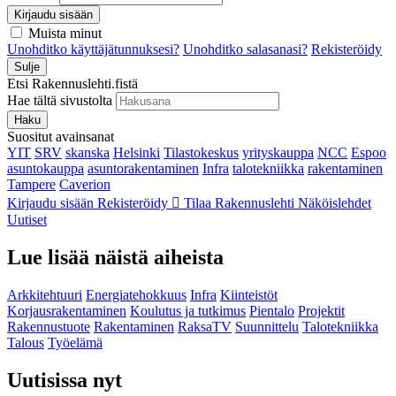
Kirjaudu sisään
Muista minut
Unohditko käyttäjätunnuksesi?
Unohditko salasanasi?
Rekisteröidy
Sulje
Etsi Rakennuslehti.fistä
Hae tältä sivustolta
Haku
Suositut avainsanat
YIT
SRV
skanska
Helsinki
Tilastokeskus
yrityskauppa
NCC
Espoo
asuntokauppa
asuntorakentaminen
Infra
talotekniikka
rakentaminen
Tampere
Caverion
Kirjaudu sisään
Rekisteröidy
Tilaa Rakennuslehti
Näköislehdet
Uutiset
Lue lisää näistä aiheista
Arkkitehtuuri
Energiatehokkuus
Infra
Kiinteistöt
Korjausrakentaminen
Koulutus ja tutkimus
Pientalo
Projektit
Rakennustuote
Rakentaminen
RaksaTV
Suunnittelu
Talotekniikka
Talous
Työelämä
Uutisissa nyt