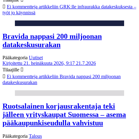
Ei kommentteja
artikkeliin GRK:lle infraurakka datakeskuksesta –
työt jo käynnissä
Bravida nappasi 200 miljoonan
datakeskusurakan
Pääkategoria
Uutiset
Kirjoitettu 21. heinäkuuta 2026, 9:17
21.7.2026
Tilaajille
Ei kommentteja
artikkeliin Bravida nappasi 200 miljoonan
datakeskusurakan
Ruotsalainen korjausrakentaja teki
jälleen yrityskaupat Suomessa – asema
pääkaupunkiseudulla vahvistuu
Pääkategoria
Talous