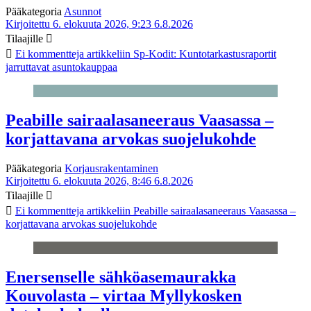
Pääkategoria
Asunnot
Kirjoitettu 6. elokuuta 2026, 9:23
6.8.2026
Tilaajille
Ei kommentteja
artikkeliin Sp-Kodit: Kuntotarkastusraportit
jarruttavat asuntokauppaa
Peabille sairaalasaneeraus Vaasassa –
korjattavana arvokas suojelukohde
Pääkategoria
Korjausrakentaminen
Kirjoitettu 6. elokuuta 2026, 8:46
6.8.2026
Tilaajille
Ei kommentteja
artikkeliin Peabille sairaalasaneeraus Vaasassa –
korjattavana arvokas suojelukohde
Enersenselle sähköasemaurakka
Kouvolasta – virtaa Myllykosken