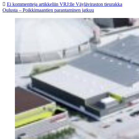
Ei kommentteja
artikkeliin VRJ:lle Väyläviraston tieurakka
Oulusta – Poikkimaantien parantaminen jatkuu