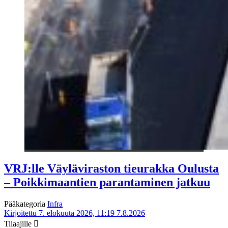
VRJ:lle Väyläviraston tieurakka Oulusta
– Poikkimaantien parantaminen jatkuu
Pääkategoria
Infra
Kirjoitettu 7. elokuuta 2026, 11:19
7.8.2026
Tilaajille