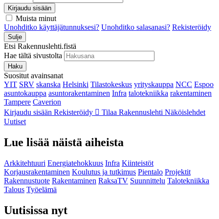
Kirjaudu sisään
Muista minut
Unohditko käyttäjätunnuksesi?
Unohditko salasanasi?
Rekisteröidy
Sulje
Etsi Rakennuslehti.fistä
Hae tältä sivustolta
Haku
Suositut avainsanat
YIT
SRV
skanska
Helsinki
Tilastokeskus
yrityskauppa
NCC
Espoo
asuntokauppa
asuntorakentaminen
Infra
talotekniikka
rakentaminen
Tampere
Caverion
Kirjaudu sisään
Rekisteröidy
Tilaa Rakennuslehti
Näköislehdet
Uutiset
Lue lisää näistä aiheista
Arkkitehtuuri
Energiatehokkuus
Infra
Kiinteistöt
Korjausrakentaminen
Koulutus ja tutkimus
Pientalo
Projektit
Rakennustuote
Rakentaminen
RaksaTV
Suunnittelu
Talotekniikka
Talous
Työelämä
Uutisissa nyt