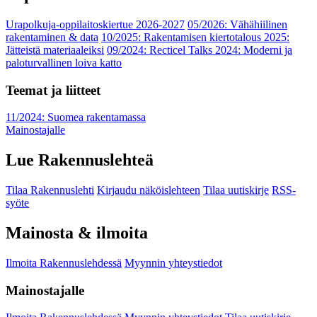
Urapolkuja-oppilaitoskiertue 2026-2027
05/2026: Vähähiilinen
rakentaminen & data
10/2025: Rakentamisen kiertotalous 2025:
Jätteistä materiaaleiksi
09/2024: Recticel Talks 2024: Moderni ja
paloturvallinen loiva katto
Teemat ja liitteet
11/2024: Suomea rakentamassa
Mainostajalle
Lue Rakennuslehteä
Tilaa Rakennuslehti
Kirjaudu näköislehteen
Tilaa uutiskirje
RSS-
syöte
Mainosta & ilmoita
Ilmoita Rakennuslehdessä
Myynnin yhteystiedot
Mainostajalle