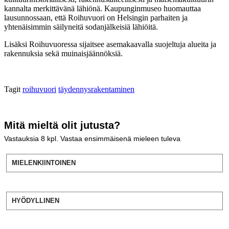
kannalta merkittävänä lähiönä. Kaupunginmuseo huomauttaa
lausunnossaan, että Roihuvuori on Helsingin parhaiten ja
yhtenäisimmin säilyneitä sodanjälkeisiä lähiöitä.
Lisäksi Roihuvuoressa sijaitsee asemakaavalla suojeltuja alueita ja
rakennuksia sekä muinaisjäännöksiä.
Tagit
roihuvuori
täydennysrakentaminen
Mitä mieltä olit jutusta?
Vastauksia
8
kpl. Vastaa ensimmäisenä mieleen tuleva
MIELENKIINTOINEN
HYÖDYLLINEN