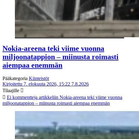
Nokia-areena teki viime vuonna
miljoonatappion – miinusta roimasti
aiempaa enemmän
Pääkategoria
Kiinteistöt
Kirjoitettu 7. elokuuta 2026, 15:22
7.8.2026
Tilaajille
Ei kommentteja
artikkeliin Nokia-areena teki viime vuonna
miljoonatappion – miinusta roimasti aiempaa enemmän