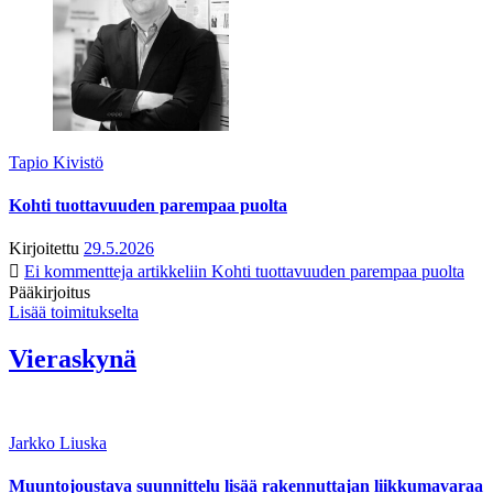
Tapio Kivistö
Kohti tuottavuuden parempaa puolta
Kirjoitettu
29.5.2026
Ei kommentteja
artikkeliin Kohti tuottavuuden parempaa puolta
Pääkirjoitus
Lisää toimitukselta
Vieraskynä
Jarkko Liuska
Muuntojoustava suunnittelu lisää rakennuttajan liikkumavaraa