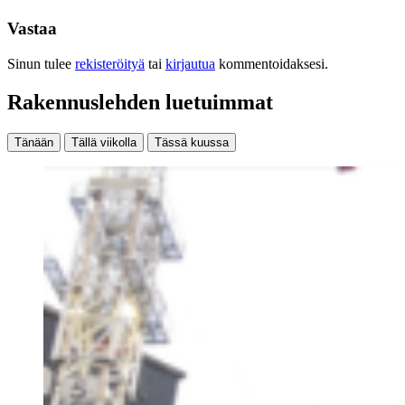
Vastaa
Sinun tulee
rekisteröityä
tai
kirjautua
kommentoidaksesi.
Rakennuslehden luetuimmat
Tänään
Tällä viikolla
Tässä kuussa