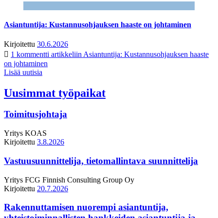
Asiantuntija: Kustannusohjauksen haaste on johtaminen
Kirjoitettu
30.6.2026
1 kommentti
artikkeliin Asiantuntija: Kustannusohjauksen haaste
on johtaminen
Lisää uutisia
Uusimmat työpaikat
Toimitusjohtaja
Yritys
KOAS
Kirjoitettu
3.8.2026
Vastuusuunnittelija, tietomallintava suunnittelija
Yritys
FCG Finnish Consulting Group Oy
Kirjoitettu
20.7.2026
Rakennuttamisen nuorempi asiantuntija,
yhteistoiminnallisten hankkeiden asiantuntija ja