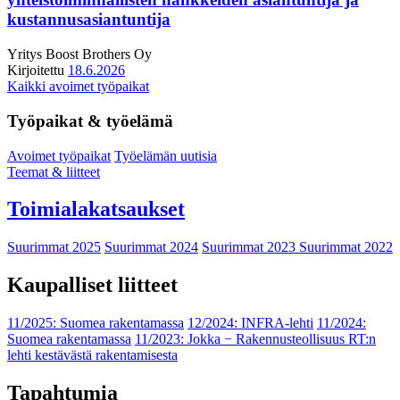
kustannusasiantuntija
Yritys
Boost Brothers Oy
Kirjoitettu
18.6.2026
Kaikki avoimet työpaikat
Työpaikat & työelämä
Avoimet työpaikat
Työelämän uutisia
Teemat & liitteet
Toimialakatsaukset
Suurimmat 2025
Suurimmat 2024
Suurimmat 2023
Suurimmat 2022
Kaupalliset liitteet
11/2025: Suomea rakentamassa
12/2024: INFRA-lehti
11/2024:
Suomea rakentamassa
11/2023: Jokka − Rakennusteollisuus RT:n
lehti kestävästä rakentamisesta
Tapahtumia