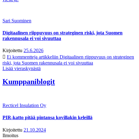
Sari Suominen
Digitaalinen riippuvuus on strateginen riski, jota Suomen
rakennusala ei voi sivuuttaa
Kirjoitettu
25.6.2026
Ei kommentteja
artikkeliin Digitaalinen riippuvuus on strateginen
riski, jota Suomen rakennusala ei voi sivuuttaa
Lisää vieraskynästä
Kumppaniblogit
Recticel Insulation Oy
PIR-katto pitää pintansa kovillakin keleillä
Kirjoitettu
21.10.2024
Ilmoitus