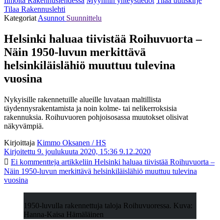
Ilmoita Rakennuslehdessä
Myynnin yhteystiedot
Tilaa uutiskirje
Tilaa Rakennuslehti
Kategoriat
Asunnot
Suunnittelu
Helsinki haluaa tiivistää Roihuvuorta –
Näin 1950-luvun merkittävä
helsinkiläislähiö muuttuu tulevina
vuosina
Nykyisille rakennetuille alueille luvataan maltillista
täydennysrakentamista ja noin kolme- tai nelikerroksisia
rakennuksia. Roihuvuoren pohjoisosassa muutokset olisivat
näkyvämpiä.
Kirjoittaja
Kimmo Oksanen / HS
Kirjoitettu 9. joulukuuta 2020, 15:36
9.12.2020
Ei kommentteja
artikkeliin Helsinki haluaa tiivistää Roihuvuorta –
Näin 1950-luvun merkittävä helsinkiläislähiö muuttuu tulevina
vuosina
1950-luvulla rakennettuja taloja Roihuvuoressa. ­Kuva:
Hanna-Kaisa Hämäläinen