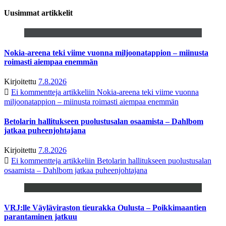
Uusimmat artikkelit
Nokia-areena teki viime vuonna miljoonatappion – miinusta
roimasti aiempaa enemmän
Kirjoitettu
7.8.2026
Ei kommentteja
artikkeliin Nokia-areena teki viime vuonna
miljoonatappion – miinusta roimasti aiempaa enemmän
Betolarin hallitukseen puolustusalan osaamista – Dahlbom
jatkaa puheenjohtajana
Kirjoitettu
7.8.2026
Ei kommentteja
artikkeliin Betolarin hallitukseen puolustusalan
osaamista – Dahlbom jatkaa puheenjohtajana
VRJ:lle Väyläviraston tieurakka Oulusta – Poikkimaantien
parantaminen jatkuu