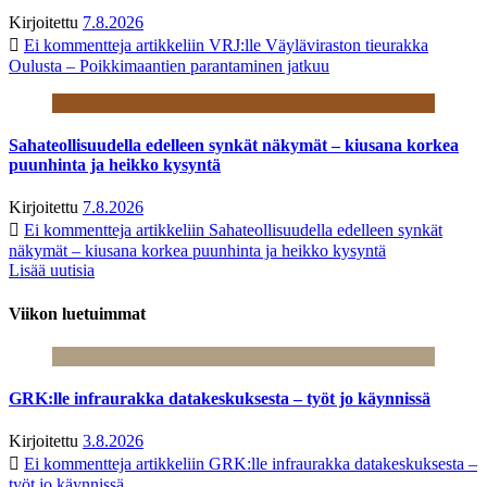
Kirjoitettu
7.8.2026
Ei kommentteja
artikkeliin VRJ:lle Väyläviraston tieurakka
Oulusta – Poikkimaantien parantaminen jatkuu
Sahateollisuudella edelleen synkät näkymät – kiusana korkea
puunhinta ja heikko kysyntä
Kirjoitettu
7.8.2026
Ei kommentteja
artikkeliin Sahateollisuudella edelleen synkät
näkymät – kiusana korkea puunhinta ja heikko kysyntä
Lisää uutisia
Viikon luetuimmat
GRK:lle infraurakka datakeskuksesta – työt jo käynnissä
Kirjoitettu
3.8.2026
Ei kommentteja
artikkeliin GRK:lle infraurakka datakeskuksesta –
työt jo käynnissä