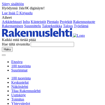
Siirry sisältöön
Hyödynnä 1kk/0€ diginäyte!
Lue lisää
Kirjaudu
Aiheet
Arkkitehtuuri
Infra
Kiinteistöt
Pientalo
Projektit
Rakennustuote
Rakentaminen
Suunnittelu
Talotekniikka
Talous
Työelämä
Kaikki mitä tietää pitää
Hae tältä sivustolta
Haku
Etusivu
100 tuoreinta
Suurimmat
100 tuoreinta
Keskustelut
Näköislehti
Tilaa Rakennuslehti
Uutiskirje
Toimitus
Yhteystiedot