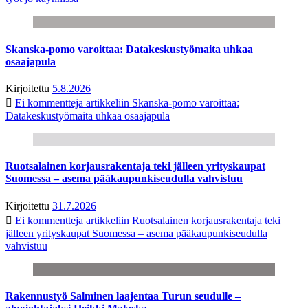
Skanska-pomo varoittaa: Datakeskustyömaita uhkaa
osaajapula
Kirjoitettu
5.8.2026
Ei kommentteja
artikkeliin Skanska-pomo varoittaa:
Datakeskustyömaita uhkaa osaajapula
Ruotsalainen korjausrakentaja teki jälleen yrityskaupat
Suomessa – asema pääkaupunkiseudulla vahvistuu
Kirjoitettu
31.7.2026
Ei kommentteja
artikkeliin Ruotsalainen korjausrakentaja teki
jälleen yrityskaupat Suomessa – asema pääkaupunkiseudulla
vahvistuu
Rakennustyö Salminen laajentaa Turun seudulle –