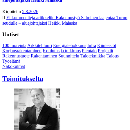
aluejohtajaksi Heikki Malaska
Kirjoitettu
5.8.2026
Ei kommentteja
artikkeliin Rakennustyö Salminen laajentaa Turun
seudulle – aluejohtajaksi Heikki Malaska
Uutiset
100 tuoreinta
Arkkitehtuuri
Energiatehokkuus
Infra
Kiinteistöt
Korjausrakentaminen
Koulutus ja tutkimus
Pientalo
Projektit
Rakennustuote
Rakentaminen
Suunnittelu
Talotekniikka
Talous
Työelämä
Näkökulmat
Toimitukselta