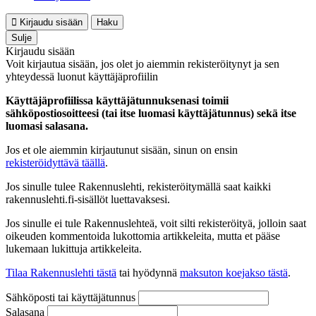
Kirjaudu sisään
Haku
Sulje
Kirjaudu sisään
Voit kirjautua sisään, jos olet jo aiemmin rekisteröitynyt ja sen
yhteydessä luonut käyttäjäprofiilin
Käyttäjäprofiilissa käyttäjätunnuksenasi toimii
sähköpostiosoitteesi (tai itse luomasi käyttäjätunnus) sekä itse
luomasi salasana.
Jos et ole aiemmin kirjautunut sisään, sinun on ensin
rekisteröidyttävä täällä
.
Jos sinulle tulee Rakennuslehti, rekisteröitymällä saat kaikki
rakennuslehti.fi-sisällöt luettavaksesi.
Jos sinulle ei tule Rakennuslehteä, voit silti rekisteröityä, jolloin saat
oikeuden kommentoida lukottomia artikkeleita, mutta et pääse
lukemaan lukittuja artikkeleita.
Tilaa Rakennuslehti tästä
tai hyödynnä
maksuton koejakso tästä
.
Sähköposti tai käyttäjätunnus
Salasana