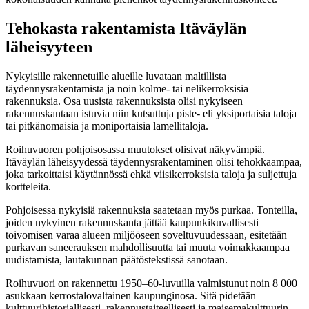
Tehokasta rakentamista Itäväylän
läheisyyteen
Nykyisille rakennetuille alueille luvataan maltillista
täydennysrakentamista ja noin kolme- tai nelikerroksisia
rakennuksia. Osa uusista rakennuksista olisi nykyiseen
rakennuskantaan istuvia niin kutsuttuja piste- eli yksiportaisia taloja
tai pitkänomaisia ja moniportaisia lamellitaloja.
Roihuvuoren pohjoisosassa muutokset olisivat näkyvämpiä.
Itäväylän läheisyydessä täydennysrakentaminen olisi tehokkaampaa,
joka tarkoittaisi käytännössä ehkä viisikerroksisia taloja ja suljettuja
kortteleita.
Pohjoisessa nykyisiä rakennuksia saatetaan myös purkaa. Tonteilla,
joiden nykyinen rakennuskanta jättää kaupunkikuvallisesti
toivomisen varaa alueen miljööseen soveltuvuudessaan, esitetään
purkavan saneerauksen mahdollisuutta tai muuta voimakkaampaa
uudistamista, lautakunnan päätöstekstissä sanotaan.
Roihuvuori on rakennettu 1950–60-luvuilla valmistunut noin 8 000
asukkaan kerrostalovaltainen kaupunginosa. Sitä pidetään
kulttuurihistoriallisesti, rakennustaiteellisesti ja maisemakulttuurin