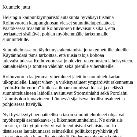
Kuuntele juttu
Helsingin kaupunkiympäristölautakunta hyväksyi tiistaina
Roihuvuoren kaupunginosan yleiset suunnitteluperiaatteet.
Päätöksessä maalattiin Roihuvuoren tulevaisuus sikäli, että
periaatteet sisältävät pohjan myöhemmälle tarkemmalle
suunnittelulle.
Suunnitelmissa on täydennysrakentamista jo rakennetuille alueille.
Käytännössä tämä tarkoittaa, että uusia taloja kohoaa
tulevaisuudessa Roihuvuoressa jo olevien rakennusten läheisyyteen,
katualueiden ja tonttien väleihin sekä pienille viheralueille.
Roihuvuoren laajemmat viheralueet jätettiin suunnittelukartan
ulkopuolelle. Laajat viher- ja virkistysalueet ympäröivät rakennettua
”ydin-Roihuvuorta” kaikissa ilmansuunnissa. Idässä ja etelässä
suunnittelualueen laidoilla avautuvat Strömsinlahti sekä Porolahti
Tammisalon kanavineen. Lännessä sijaitsevat teollisuusalueet ja
pohjoisessa Itäväylä.
Nyt hyväksytyt periaatteellisen tason suunnitteluohjeet ohjaavat
myöhempiä asemakaava- ja liikennesuunnitelmia. Ne eivät siis
tarkoita, että nyt piirretyt viivat toteutuisivat sellaisinaan. Jo
tiistaisessa lautakunnassa esimerkiksi poliitikot pyyhkivät yli
kokonaisuuden kannalta pienehköt täydennysrakennuskohteet.