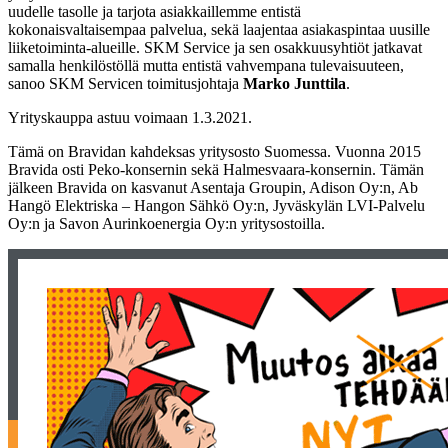
uudelle tasolle ja tarjota asiakkaillemme entistä
kokonaisvaltaisempaa palvelua, sekä laajentaa asiakaspintaa uusille
liiketoiminta-alueille. SKM Service ja sen osakkuusyhtiöt jatkavat
samalla henkilöstöllä mutta entistä vahvempana tulevaisuuteen,
sanoo SKM Servicen toimitusjohtaja
Marko Junttila
.
Yrityskauppa astuu voimaan 1.3.2021.
Tämä on Bravidan kahdeksas yritysosto Suomessa. Vuonna 2015
Bravida osti Peko-konsernin sekä Halmesvaara-konsernin. Tämän
jälkeen Bravida on kasvanut Asentaja Groupin, Adison Oy:n, Ab
Hangö Elektriska – Hangon Sähkö Oy:n, Jyväskylän LVI-Palvelu
Oy:n ja Savon Aurinkoenergia Oy:n yritysostoilla.