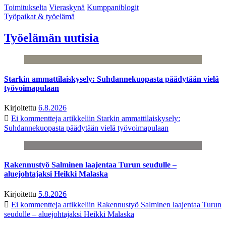
Toimitukselta
Vieraskynä
Kumppaniblogit
Työpaikat & työelämä
Työelämän uutisia
Starkin ammattilaiskysely: Suhdannekuopasta päädytään vielä
työvoimapulaan
Kirjoitettu
6.8.2026
Ei kommentteja
artikkeliin Starkin ammattilaiskysely:
Suhdannekuopasta päädytään vielä työvoimapulaan
Rakennustyö Salminen laajentaa Turun seudulle –
aluejohtajaksi Heikki Malaska
Kirjoitettu
5.8.2026
Ei kommentteja
artikkeliin Rakennustyö Salminen laajentaa Turun
seudulle – aluejohtajaksi Heikki Malaska