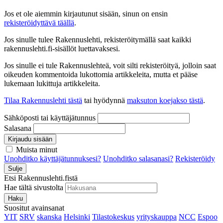
Jos et ole aiemmin kirjautunut sisään, sinun on ensin
rekisteröidyttävä täällä
.
Jos sinulle tulee Rakennuslehti, rekisteröitymällä saat kaikki
rakennuslehti.fi-sisällöt luettavaksesi.
Jos sinulle ei tule Rakennuslehteä, voit silti rekisteröityä, jolloin saat
oikeuden kommentoida lukottomia artikkeleita, mutta et pääse
lukemaan lukittuja artikkeleita.
Tilaa Rakennuslehti tästä
tai hyödynnä
maksuton koejakso tästä
.
Sähköposti tai käyttäjätunnus
Salasana
Kirjaudu sisään
Muista minut
Unohditko käyttäjätunnuksesi?
Unohditko salasanasi?
Rekisteröidy
Sulje
Etsi Rakennuslehti.fistä
Hae tältä sivustolta
Haku
Suositut avainsanat
YIT
SRV
skanska
Helsinki
Tilastokeskus
yrityskauppa
NCC
Espoo