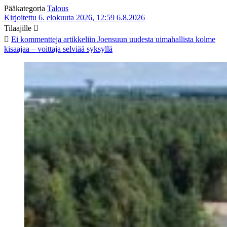
Pääkategoria
Talous
Kirjoitettu 6. elokuuta 2026, 12:59
6.8.2026
Tilaajille
Ei kommentteja
artikkeliin Joensuun uudesta uimahallista kolme
kisaajaa – voittaja selviää syksyllä