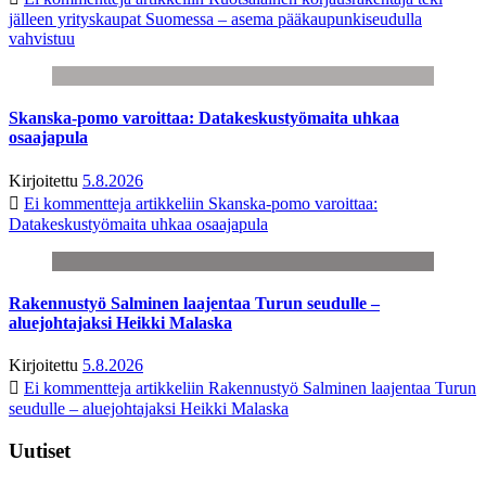
jälleen yrityskaupat Suomessa – asema pääkaupunkiseudulla
vahvistuu
Skanska-pomo varoittaa: Datakeskustyömaita uhkaa
osaajapula
Kirjoitettu
5.8.2026
Ei kommentteja
artikkeliin Skanska-pomo varoittaa:
Datakeskustyömaita uhkaa osaajapula
Rakennustyö Salminen laajentaa Turun seudulle –
aluejohtajaksi Heikki Malaska
Kirjoitettu
5.8.2026
Ei kommentteja
artikkeliin Rakennustyö Salminen laajentaa Turun
seudulle – aluejohtajaksi Heikki Malaska
Uutiset