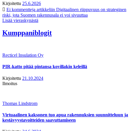
Kirjoitettu
25.6.2026
Ei kommentteja
artikkeliin Digitaalinen riippuvuus on strateginen
riski, jota Suomen rakennusala ei voi sivuuttaa
Lisää vieraskynästä
Kumppaniblogit
Recticel Insulation Oy
PIR-katto pitää pintansa kovillakin keleillä
Kirjoitettu
21.10.2024
Ilmoitus
Thomas Lindstrom
Virtuaalinen kaksonen tuo apua rakennuksien suunnitteluun ja
kestävyystavoitteiden saavuttamiseen