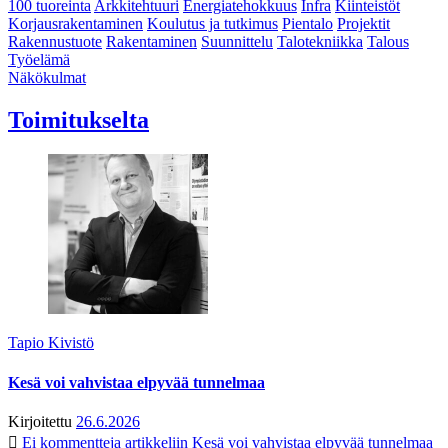
100 tuoreinta
Arkkitehtuuri
Energiatehokkuus
Infra
Kiinteistöt
Korjausrakentaminen
Koulutus ja tutkimus
Pientalo
Projektit
Rakennustuote
Rakentaminen
Suunnittelu
Talotekniikka
Talous
Työelämä
Näkökulmat
Toimitukselta
Tapio Kivistö
Kesä voi vahvistaa elpyvää tunnelmaa
Kirjoitettu
26.6.2026
Ei kommentteja
artikkeliin Kesä voi vahvistaa elpyvää tunnelmaa