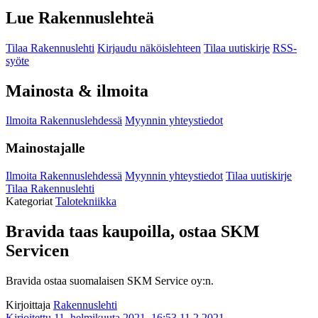
Lue Rakennuslehteä
Tilaa Rakennuslehti
Kirjaudu näköislehteen
Tilaa uutiskirje
RSS-
syöte
Mainosta & ilmoita
Ilmoita Rakennuslehdessä
Myynnin yhteystiedot
Mainostajalle
Ilmoita Rakennuslehdessä
Myynnin yhteystiedot
Tilaa uutiskirje
Tilaa Rakennuslehti
Kategoriat
Talotekniikka
Bravida taas kaupoilla, ostaa SKM
Servicen
Bravida ostaa suomalaisen SKM Service oy:n.
Kirjoittaja
Rakennuslehti
Kirjoitettu 11. helmikuuta 2021, 16:53
11.2.2021