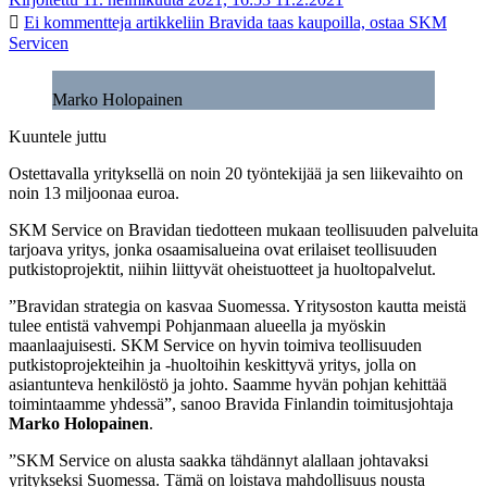
Ei kommentteja
artikkeliin Bravida taas kaupoilla, ostaa SKM
Servicen
Marko Holopainen
Kuuntele juttu
Ostettavalla yrityksellä on noin 20 työntekijää ja sen liikevaihto on
noin 13 miljoonaa euroa.
SKM Service on Bravidan tiedotteen mukaan teollisuuden palveluita
tarjoava yritys, jonka osaamisalueina ovat erilaiset teollisuuden
putkistoprojektit, niihin liittyvät oheistuotteet ja huoltopalvelut.
”Bravidan strategia on kasvaa Suomessa. Yritysoston kautta meistä
tulee entistä vahvempi Pohjanmaan alueella ja myöskin
maanlaajuisesti. SKM Service on hyvin toimiva teollisuuden
putkistoprojekteihin ja -huoltoihin keskittyvä yritys, jolla on
asiantunteva henkilöstö ja johto. Saamme hyvän pohjan kehittää
toimintaamme yhdessä”, sanoo Bravida Finlandin toimitusjohtaja
Marko Holopainen
.
”SKM Service on alusta saakka tähdännyt alallaan johtavaksi
yritykseksi Suomessa. Tämä on loistava mahdollisuus nousta