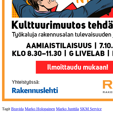
Tagit
Bravida
Marko Holopainen
Marko Junttila
SKM Service