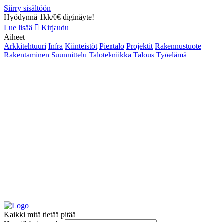
Siirry sisältöön
Hyödynnä 1kk/0€ diginäyte!
Lue lisää
Kirjaudu
Aiheet
Arkkitehtuuri
Infra
Kiinteistöt
Pientalo
Projektit
Rakennustuote
Rakentaminen
Suunnittelu
Talotekniikka
Talous
Työelämä
Kaikki mitä tietää pitää