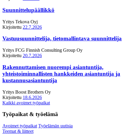
Suunnittelupäällikkö
Yritys
Tekova Oyj
Kirjoitettu
22.7.2026
Vastuusuunnittelija, tietomallintava suunnittelija
Yritys
FCG Finnish Consulting Group Oy
Kirjoitettu
20.7.2026
Rakennuttamisen nuorempi asiantuntija,
yhteistoiminnallisten hankkeiden asiantuntija ja
kustannusasiantuntija
Yritys
Boost Brothers Oy
Kirjoitettu
18.6.2026
Kaikki avoimet työpaikat
Työpaikat & työelämä
Avoimet työpaikat
Työelämän uutisia
Teemat & liitteet