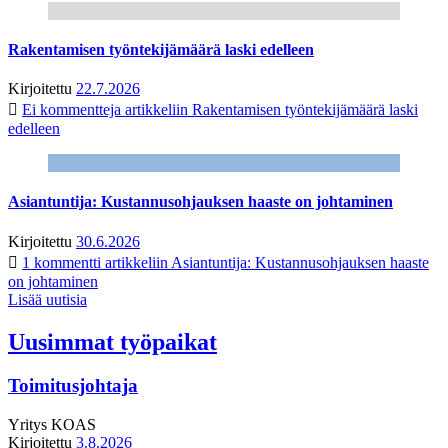
Rakentamisen työntekijämäärä laski edelleen
Kirjoitettu
22.7.2026
Ei kommentteja
artikkeliin Rakentamisen työntekijämäärä laski
edelleen
Asiantuntija: Kustannusohjauksen haaste on johtaminen
Kirjoitettu
30.6.2026
1 kommentti
artikkeliin Asiantuntija: Kustannusohjauksen haaste
on johtaminen
Lisää uutisia
Uusimmat työpaikat
Toimitusjohtaja
Yritys
KOAS
Kirjoitettu
3.8.2026