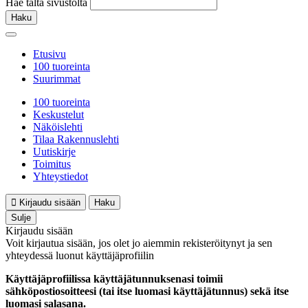
Hae tältä sivustolta
Haku
Etusivu
100 tuoreinta
Suurimmat
100 tuoreinta
Keskustelut
Näköislehti
Tilaa Rakennuslehti
Uutiskirje
Toimitus
Yhteystiedot
Kirjaudu sisään
Haku
Sulje
Kirjaudu sisään
Voit kirjautua sisään, jos olet jo aiemmin rekisteröitynyt ja sen
yhteydessä luonut käyttäjäprofiilin
Käyttäjäprofiilissa käyttäjätunnuksenasi toimii
sähköpostiosoitteesi (tai itse luomasi käyttäjätunnus) sekä itse
luomasi salasana.