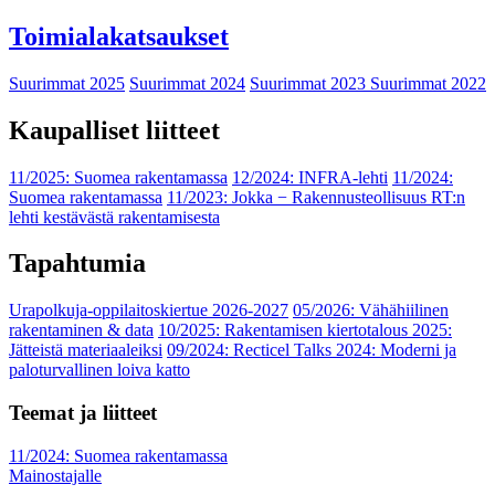
Toimialakatsaukset
Suurimmat 2025
Suurimmat 2024
Suurimmat 2023
Suurimmat 2022
Kaupalliset liitteet
11/2025: Suomea rakentamassa
12/2024: INFRA-lehti
11/2024:
Suomea rakentamassa
11/2023: Jokka − Rakennusteollisuus RT:n
lehti kestävästä rakentamisesta
Tapahtumia
Urapolkuja-oppilaitoskiertue 2026-2027
05/2026: Vähähiilinen
rakentaminen & data
10/2025: Rakentamisen kiertotalous 2025:
Jätteistä materiaaleiksi
09/2024: Recticel Talks 2024: Moderni ja
paloturvallinen loiva katto
Teemat ja liitteet
11/2024: Suomea rakentamassa
Mainostajalle