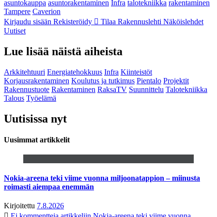
asuntokauppa
asuntorakentaminen
Infra
talotekniikka
rakentaminen
Tampere
Caverion
Kirjaudu sisään
Rekisteröidy
Tilaa Rakennuslehti
Näköislehdet
Uutiset
Lue lisää näistä aiheista
Arkkitehtuuri
Energiatehokkuus
Infra
Kiinteistöt
Korjausrakentaminen
Koulutus ja tutkimus
Pientalo
Projektit
Rakennustuote
Rakentaminen
RaksaTV
Suunnittelu
Talotekniikka
Talous
Työelämä
Uutisissa nyt
Uusimmat artikkelit
Nokia-areena teki viime vuonna miljoonatappion – miinusta
roimasti aiempaa enemmän
Kirjoitettu
7.8.2026
Ei kommentteja
artikkeliin Nokia-areena teki viime vuonna