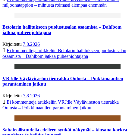
miljoonatappion – miinusta roimasti aiempaa enemmän
Betolarin hallitukseen puolustusalan osaamista – Dahlbom
jatkaa puheenjohtajana
Kirjoitettu
7.8.2026
Ei kommentteja
artikkeliin Betolarin hallitukseen puolustusalan
osaamista – Dahlbom jatkaa puheenjohtajana
VRJ:lle Väyläviraston tieurakka Oulusta – Poikkimaantien
parantaminen jatkuu
Kirjoitettu
7.8.2026
Ei kommentteja
artikkeliin VRJ:lle Väyläviraston tieurakka
Oulusta – Poikkimaantien parantaminen jatkuu
Sahateollisuudella edelleen synkät näkymät – kiusana korkea