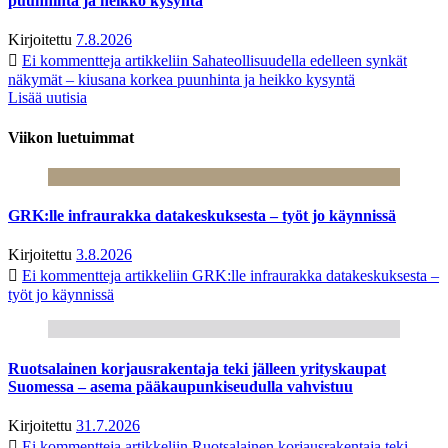
puunhinta ja heikko kysyntä
Kirjoitettu
7.8.2026
Ei kommentteja
artikkeliin Sahateollisuudella edelleen synkät
näkymät – kiusana korkea puunhinta ja heikko kysyntä
Lisää uutisia
Viikon luetuimmat
GRK:lle infraurakka datakeskuksesta – työt jo käynnissä
Kirjoitettu
3.8.2026
Ei kommentteja
artikkeliin GRK:lle infraurakka datakeskuksesta –
työt jo käynnissä
Ruotsalainen korjausrakentaja teki jälleen yrityskaupat
Suomessa – asema pääkaupunkiseudulla vahvistuu
Kirjoitettu
31.7.2026
Ei kommentteja
artikkeliin Ruotsalainen korjausrakentaja teki