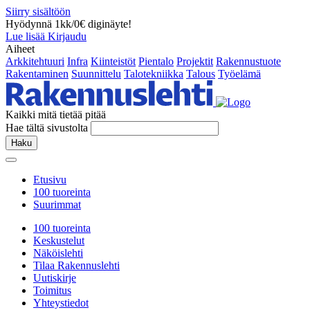
Siirry sisältöön
Hyödynnä 1kk/0€ diginäyte!
Lue lisää
Kirjaudu
Aiheet
Arkkitehtuuri
Infra
Kiinteistöt
Pientalo
Projektit
Rakennustuote
Rakentaminen
Suunnittelu
Talotekniikka
Talous
Työelämä
Kaikki mitä tietää pitää
Hae tältä sivustolta
Haku
Etusivu
100 tuoreinta
Suurimmat
100 tuoreinta
Keskustelut
Näköislehti
Tilaa Rakennuslehti
Uutiskirje
Toimitus
Yhteystiedot