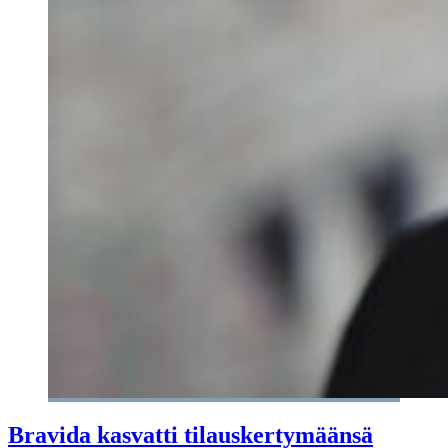
Bravida kasvatti tilauskertymäänsä