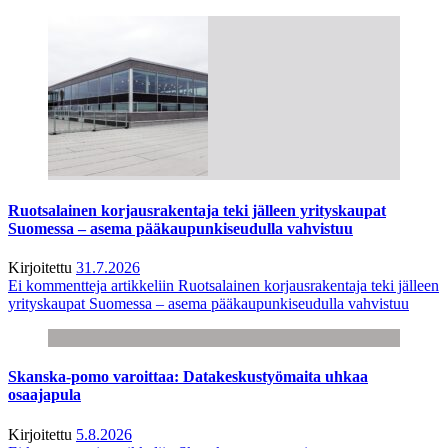
Ruotsalainen korjausrakentaja teki jälleen yrityskaupat
Suomessa – asema pääkaupunkiseudulla vahvistuu
Kirjoitettu
31.7.2026
Ei kommentteja
artikkeliin Ruotsalainen korjausrakentaja teki jälleen
yrityskaupat Suomessa – asema pääkaupunkiseudulla vahvistuu
Skanska-pomo varoittaa: Datakeskustyömaita uhkaa
osaajapula
Kirjoitettu
5.8.2026