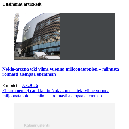
Uusimmat artikkelit
Nokia-areena teki viime vuonna miljoonatappion – miinusta
roimasti aiempaa enemmän
Kirjoitettu
7.8.2026
Ei kommentteja
artikkeliin Nokia-areena teki viime vuonna
miljoonatappion – miinusta roimasti aiempaa enemmän