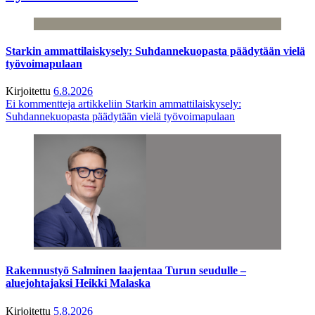
Starkin ammattilaiskysely: Suhdannekuopasta päädytään vielä
työvoimapulaan
Kirjoitettu
6.8.2026
Ei kommentteja
artikkeliin Starkin ammattilaiskysely:
Suhdannekuopasta päädytään vielä työvoimapulaan
Rakennustyö Salminen laajentaa Turun seudulle –
aluejohtajaksi Heikki Malaska
Kirjoitettu
5.8.2026