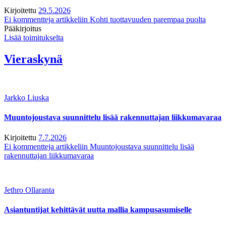
Kirjoitettu
29.5.2026
Ei kommentteja
artikkeliin Kohti tuottavuuden parempaa puolta
Pääkirjoitus
Lisää toimitukselta
Vieraskynä
Jarkko Liuska
Muuntojoustava suunnittelu lisää rakennuttajan liikkumavaraa
Kirjoitettu
7.7.2026
Ei kommentteja
artikkeliin Muuntojoustava suunnittelu lisää
rakennuttajan liikkumavaraa
Jethro Ollaranta
Asiantuntijat kehittävät uutta mallia kampusasumiselle