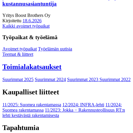
kustannusasiantuntija
Yritys
Boost Brothers Oy
Kirjoitettu
18.6.2026
Kaikki avoimet työpaikat
Työpaikat & työelämä
Avoimet työpaikat
Työelämän uutisia
Teemat & liitteet
Toimialakatsaukset
Suurimmat 2025
Suurimmat 2024
Suurimmat 2023
Suurimmat 2022
Kaupalliset liitteet
11/2025: Suomea rakentamassa
12/2024: INFRA-lehti
11/2024:
Suomea rakentamassa
11/2023: Jokka − Rakennusteollisuus RT:n
lehti kestävästä rakentamisesta
Tapahtumia