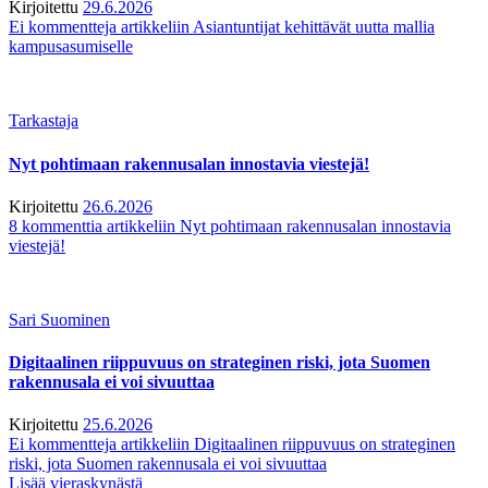
Kirjoitettu
29.6.2026
Ei kommentteja
artikkeliin Asiantuntijat kehittävät uutta mallia
kampusasumiselle
Tarkastaja
Nyt pohtimaan rakennusalan innostavia viestejä!
Kirjoitettu
26.6.2026
8 kommenttia
artikkeliin Nyt pohtimaan rakennusalan innostavia
viestejä!
Sari Suominen
Digitaalinen riippuvuus on strateginen riski, jota Suomen
rakennusala ei voi sivuuttaa
Kirjoitettu
25.6.2026
Ei kommentteja
artikkeliin Digitaalinen riippuvuus on strateginen
riski, jota Suomen rakennusala ei voi sivuuttaa
Lisää vieraskynästä