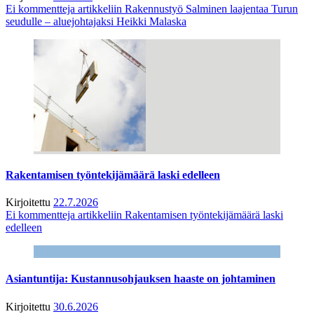
Ei kommentteja
artikkeliin Rakennustyö Salminen laajentaa Turun
seudulle – aluejohtajaksi Heikki Malaska
Rakentamisen työntekijämäärä laski edelleen
Kirjoitettu
22.7.2026
Ei kommentteja
artikkeliin Rakentamisen työntekijämäärä laski
edelleen
Asiantuntija: Kustannusohjauksen haaste on johtaminen
Kirjoitettu
30.6.2026