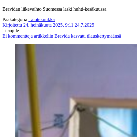
Bravidan liikevaihto Suomessa laski huhti-kesäkuussa.
Pääkategoria
Talotekniikka
Kirjoitettu 24. heinäkuuta 2025, 9:11
24.7.2025
Tilaajille
Ei kommentteja
artikkeliin Bravida kasvatti tilauskertymäänsä