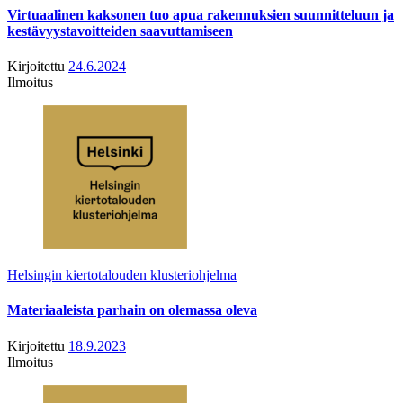
Virtuaalinen kaksonen tuo apua rakennuksien suunnitteluun ja
kestävyystavoitteiden saavuttamiseen
Kirjoitettu
24.6.2024
Ilmoitus
Helsingin kiertotalouden klusteriohjelma
Materiaaleista parhain on olemassa oleva
Kirjoitettu
18.9.2023
Ilmoitus