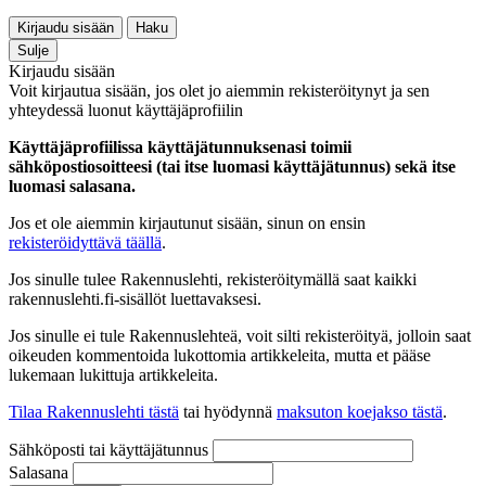
Kirjaudu sisään
Haku
Sulje
Kirjaudu sisään
Voit kirjautua sisään, jos olet jo aiemmin rekisteröitynyt ja sen
yhteydessä luonut käyttäjäprofiilin
Käyttäjäprofiilissa käyttäjätunnuksenasi toimii
sähköpostiosoitteesi (tai itse luomasi käyttäjätunnus) sekä itse
luomasi salasana.
Jos et ole aiemmin kirjautunut sisään, sinun on ensin
rekisteröidyttävä täällä
.
Jos sinulle tulee Rakennuslehti, rekisteröitymällä saat kaikki
rakennuslehti.fi-sisällöt luettavaksesi.
Jos sinulle ei tule Rakennuslehteä, voit silti rekisteröityä, jolloin saat
oikeuden kommentoida lukottomia artikkeleita, mutta et pääse
lukemaan lukittuja artikkeleita.
Tilaa Rakennuslehti tästä
tai hyödynnä
maksuton koejakso tästä
.
Sähköposti tai käyttäjätunnus
Salasana