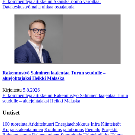
Ei kommentteja
artikkeliin Skanska-pomo varoittaa:
Datakeskustyömaita uhkaa osaajapula
Rakennustyö Salminen laajentaa Turun seudulle –
aluejohtajaksi Heikki Malaska
Kirjoitettu
5.8.2026
Ei kommentteja
artikkeliin Rakennustyö Salminen laajentaa Turun
seudulle – aluejohtajaksi Heikki Malaska
Uutiset
100 tuoreinta
Arkkitehtuuri
Energiatehokkuus
Infra
Kiinteistöt
Korjausrakentaminen
Koulutus ja tutkimus
Pientalo
Projektit
Rakennustuote
Rakentaminen
Suunnittelu
Talotekniikka
Talous