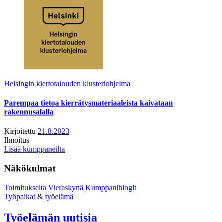
Helsingin kiertotalouden klusteriohjelma
Parempaa tietoa kierrätysmateriaaleista kaivataan
rakennusalalla
Kirjoitettu
21.8.2023
Ilmoitus
Lisää kumppaneilta
Näkökulmat
Toimitukselta
Vieraskynä
Kumppaniblogit
Työpaikat & työelämä
Työelämän uutisia