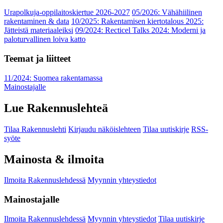
Urapolkuja-oppilaitoskiertue 2026-2027
05/2026: Vähähiilinen
rakentaminen & data
10/2025: Rakentamisen kiertotalous 2025:
Jätteistä materiaaleiksi
09/2024: Recticel Talks 2024: Moderni ja
paloturvallinen loiva katto
Teemat ja liitteet
11/2024: Suomea rakentamassa
Mainostajalle
Lue Rakennuslehteä
Tilaa Rakennuslehti
Kirjaudu näköislehteen
Tilaa uutiskirje
RSS-
syöte
Mainosta & ilmoita
Ilmoita Rakennuslehdessä
Myynnin yhteystiedot
Mainostajalle
Ilmoita Rakennuslehdessä
Myynnin yhteystiedot
Tilaa uutiskirje