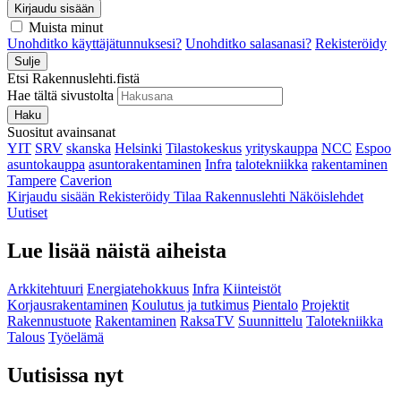
Kirjaudu sisään
Muista minut
Unohditko käyttäjätunnuksesi?
Unohditko salasanasi?
Rekisteröidy
Sulje
Etsi Rakennuslehti.fistä
Hae tältä sivustolta
Haku
Suositut avainsanat
YIT
SRV
skanska
Helsinki
Tilastokeskus
yrityskauppa
NCC
Espoo
asuntokauppa
asuntorakentaminen
Infra
talotekniikka
rakentaminen
Tampere
Caverion
Kirjaudu sisään
Rekisteröidy
Tilaa Rakennuslehti
Näköislehdet
Uutiset
Lue lisää näistä aiheista
Arkkitehtuuri
Energiatehokkuus
Infra
Kiinteistöt
Korjausrakentaminen
Koulutus ja tutkimus
Pientalo
Projektit
Rakennustuote
Rakentaminen
RaksaTV
Suunnittelu
Talotekniikka
Talous
Työelämä
Uutisissa nyt