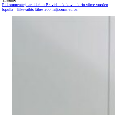
Tilaajille
Ei kommentteja
artikkeliin Bravida teki kovan kirin viime vuoden
lopulla – liikevaihto lähes 200 miljoonaa euroa