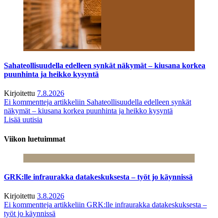
Sahateollisuudella edelleen synkät näkymät – kiusana korkea
puunhinta ja heikko kysyntä
Kirjoitettu
7.8.2026
Ei kommentteja
artikkeliin Sahateollisuudella edelleen synkät
näkymät – kiusana korkea puunhinta ja heikko kysyntä
Lisää uutisia
Viikon luetuimmat
GRK:lle infraurakka datakeskuksesta – työt jo käynnissä
Kirjoitettu
3.8.2026
Ei kommentteja
artikkeliin GRK:lle infraurakka datakeskuksesta –
työt jo käynnissä