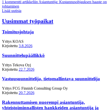
1 kommentti
artikkeliin Asiantuntija: Kustannusohjauksen haaste on
johtaminen
Lisää uutisia
Uusimmat työpaikat
Toimitusjohtaja
Yritys
KOAS
Kirjoitettu
3.8.2026
Suunnittelupäällikkö
Yritys
Tekova Oyj
Kirjoitettu
22.7.2026
Vastuusuunnittelija, tietomallintava suunnittelija
Yritys
FCG Finnish Consulting Group Oy
Kirjoitettu
20.7.2026
Rakennuttamisen nuorempi asiantuntija,
yhteistoiminnallisten hankkeiden asiantuntija ja