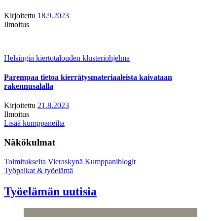
Kirjoitettu
18.9.2023
Ilmoitus
Helsingin kiertotalouden klusteriohjelma
Parempaa tietoa kierrätysmateriaaleista kaivataan
rakennusalalla
Kirjoitettu
21.8.2023
Ilmoitus
Lisää kumppaneilta
Näkökulmat
Toimitukselta
Vieraskynä
Kumppaniblogit
Työpaikat & työelämä
Työelämän uutisia