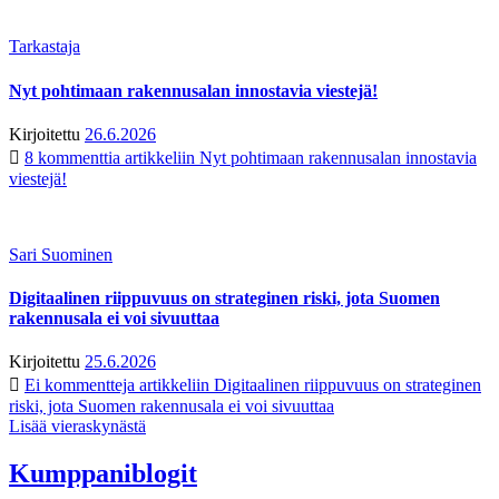
Tarkastaja
Nyt pohtimaan rakennusalan innostavia viestejä!
Kirjoitettu
26.6.2026
8 kommenttia
artikkeliin Nyt pohtimaan rakennusalan innostavia
viestejä!
Sari Suominen
Digitaalinen riippuvuus on strateginen riski, jota Suomen
rakennusala ei voi sivuuttaa
Kirjoitettu
25.6.2026
Ei kommentteja
artikkeliin Digitaalinen riippuvuus on strateginen
riski, jota Suomen rakennusala ei voi sivuuttaa
Lisää vieraskynästä
Kumppaniblogit