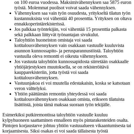
on 100 euroa vuodessa. Maksimivähennyksen saa 5875 euron
työstä. Molemmat puolisot voivat saada vähennyksen.
Vähennyksen saa vain työn osuudesta, yritykseltä tilatun työn
kustannuksista voi vähentää 40 prosenttia. Yrityksen on oltava
ennakkoperintärekisterissä.
Jos palkkaa työntekijän, voi vähentää 15 prosenttia palkasta
sekä palkkaan liittyvät työnantajan sivukulut.
Taloyhtiön huoneiston omistaja voi saada
kotitalousvähennyksen vain osakkaan vastuulle kuuluvista
asunnon kunnossapito- ja perusparannustöistä. Taloyhtiön
vastuulla oleva remontti ei oikeuta vähennykseen.
Jos vastuuta taloyhtiön kunnossapidosta siirretään osakkaalle
yhtiöjärjestyksen muutoksella, se on rekisteröitävä
kaupparekisteriin, jotta työstä voi saada
kotitalousvähennyksen.
Vastuunjakoa ei voi muutella edestakaisin, koska se katsotaan
veron välttelyksi.
Yhtiön päättämän remontin yhteydessä voi saada
kotitalousvähennyksen osakkaan omista, erikseen tilatuista
lisätöistä, joista tämä maksaa suoraan työn tekijälle.
Esimerkiksi putkiremontissa taloyhtiön vastuulle kuuluu
kylpyhuoneen saattaminen ennalleen myös pintarakenteiden osalta.
Pintojen korjaustarve johtuu yhtiön vastuualueen vikaantumisesta tai
korjaamisesta. Siksi osakas ei voi saada tällaisesta työstä