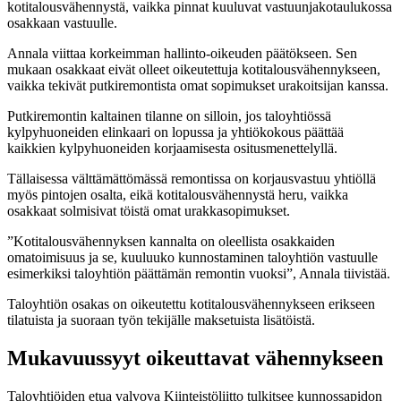
kotitalousvähennystä, vaikka pinnat kuuluvat vastuunjakotaulukossa
osakkaan vastuulle.
Annala viittaa korkeimman hallinto-oikeuden päätökseen. Sen
mukaan osakkaat eivät olleet oikeutettuja kotitalousvähennykseen,
vaikka tekivät putkiremontista omat sopimukset urakoitsijan kanssa.
Putkiremontin kaltainen tilanne on silloin, jos taloyhtiössä
kylpyhuoneiden elinkaari on lopussa ja yhtiökokous päättää
kaikkien kylpyhuoneiden korjaamisesta ositusmenettelyllä.
Tällaisessa välttämättömässä remontissa on korjausvastuu yhtiöllä
myös pintojen osalta, eikä kotitalousvähennystä heru, vaikka
osakkaat solmisivat töistä omat urakkasopimukset.
”Kotitalousvähennyksen kannalta on oleellista osakkaiden
omatoimisuus ja se, kuuluuko kunnostaminen taloyhtiön vastuulle
esimerkiksi taloyhtiön päättämän remontin vuoksi”, Annala tiivistää.
Taloyhtiön osakas on oikeutettu kotitalousvähennykseen erikseen
tilatuista ja suoraan työn tekijälle maksetuista lisätöistä.
Mukavuussyyt oikeuttavat vähennykseen
Taloyhtiöiden etua valvova Kiinteistöliitto tulkitsee kunnossapidon