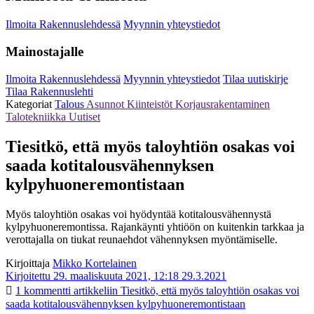
Ilmoita Rakennuslehdessä
Myynnin yhteystiedot
Mainostajalle
Ilmoita Rakennuslehdessä
Myynnin yhteystiedot
Tilaa uutiskirje
Tilaa Rakennuslehti
Kategoriat
Talous
Asunnot
Kiinteistöt
Korjausrakentaminen
Talotekniikka
Uutiset
Tiesitkö, että myös taloyhtiön osakas voi
saada kotitalousvähennyksen
kylpyhuoneremontistaan
Myös taloyhtiön osakas voi hyödyntää kotitalousvähennystä
kylpyhuoneremontissa. Rajankäynti yhtiöön on kuitenkin tarkkaa ja
verottajalla on tiukat reunaehdot vähennyksen myöntämiselle.
Kirjoittaja
Mikko Kortelainen
Kirjoitettu 29. maaliskuuta 2021, 12:18
29.3.2021
1 kommentti
artikkeliin Tiesitkö, että myös taloyhtiön osakas voi
saada kotitalousvähennyksen kylpyhuoneremontistaan