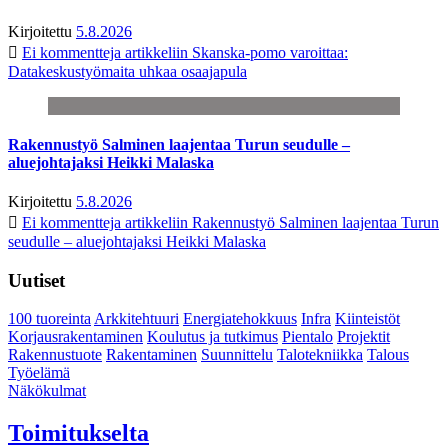
Kirjoitettu
5.8.2026
Ei kommentteja
artikkeliin Skanska-pomo varoittaa:
Datakeskustyömaita uhkaa osaajapula
Rakennustyö Salminen laajentaa Turun seudulle –
aluejohtajaksi Heikki Malaska
Kirjoitettu
5.8.2026
Ei kommentteja
artikkeliin Rakennustyö Salminen laajentaa Turun
seudulle – aluejohtajaksi Heikki Malaska
Uutiset
100 tuoreinta
Arkkitehtuuri
Energiatehokkuus
Infra
Kiinteistöt
Korjausrakentaminen
Koulutus ja tutkimus
Pientalo
Projektit
Rakennustuote
Rakentaminen
Suunnittelu
Talotekniikka
Talous
Työelämä
Näkökulmat
Toimitukselta