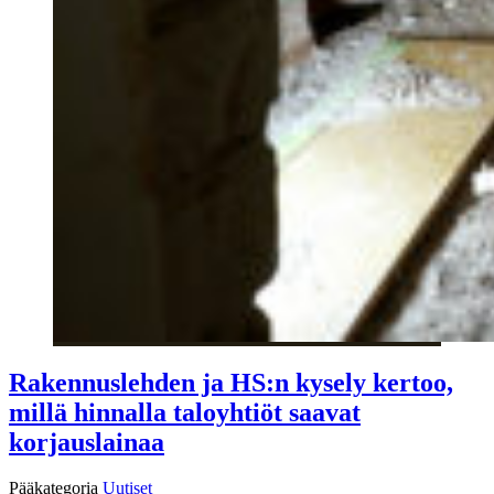
Rakennuslehden ja HS:n kysely kertoo,
millä hinnalla taloyhtiöt saavat
korjauslainaa
Pääkategoria
Uutiset