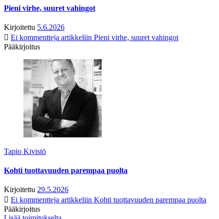
Pieni virhe, suuret vahingot
Kirjoitettu
5.6.2026
Ei kommentteja
artikkeliin Pieni virhe, suuret vahingot
Pääkirjoitus
Tapio Kivistö
Kohti tuottavuuden parempaa puolta
Kirjoitettu
29.5.2026
Ei kommentteja
artikkeliin Kohti tuottavuuden parempaa puolta
Pääkirjoitus
Lisää toimitukselta