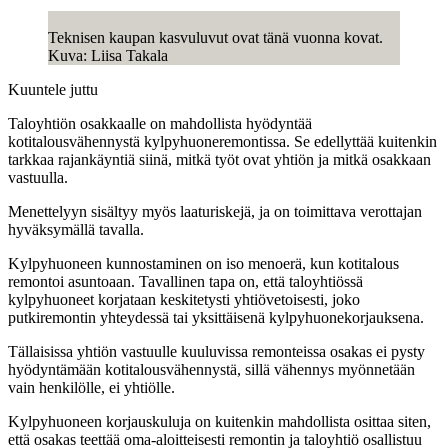
Teknisen kaupan kasvuluvut ovat tänä vuonna kovat.
Kuva: Liisa Takala
Kuuntele juttu
Taloyhtiön osakkaalle on mahdollista hyödyntää
kotitalousvähennystä kylpyhuoneremontissa. Se edellyttää kuitenkin
tarkkaa rajankäyntiä siinä, mitkä työt ovat yhtiön ja mitkä osakkaan
vastuulla.
Menettelyyn sisältyy myös laaturiskejä, ja on toimittava verottajan
hyväksymällä tavalla.
Kylpyhuoneen kunnostaminen on iso menoerä, kun kotitalous
remontoi asuntoaan. Tavallinen tapa on, että taloyhtiössä
kylpyhuoneet korjataan keskitetysti yhtiövetoisesti, joko
putkiremontin yhteydessä tai yksittäisenä kylpyhuonekorjauksena.
Tällaisissa yhtiön vastuulle kuuluvissa remonteissa osakas ei pysty
hyödyntämään kotitalousvähennystä, sillä vähennys myönnetään
vain henkilölle, ei yhtiölle.
Kylpyhuoneen korjauskuluja on kuitenkin mahdollista osittaa siten,
että osakas teettää oma-aloitteisesti remontin ja taloyhtiö osallistuu