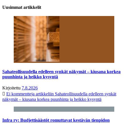
Uusimmat artikkelit
Sahateollisuudella edelleen synkät näkymät – kiusana korkea
puunhinta ja heikko kysyntä
Kirjoitettu
7.8.2026
Ei kommentteja
artikkeliin Sahateollisuudella edelleen synkät
näkymät – kiusana korkea puunhinta ja heikko kysyntä
Infra ry: Budjettisäästöt romuttavat kestävän tienpidon