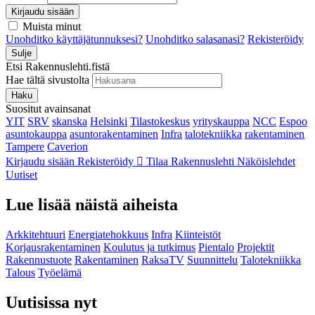
Kirjaudu sisään
Muista minut
Unohditko käyttäjätunnuksesi?
Unohditko salasanasi?
Rekisteröidy
Sulje
Etsi Rakennuslehti.fistä
Hae tältä sivustolta
Haku
Suositut avainsanat
YIT
SRV
skanska
Helsinki
Tilastokeskus
yrityskauppa
NCC
Espoo
asuntokauppa
asuntorakentaminen
Infra
talotekniikka
rakentaminen
Tampere
Caverion
Kirjaudu sisään
Rekisteröidy
Tilaa Rakennuslehti
Näköislehdet
Uutiset
Lue lisää näistä aiheista
Arkkitehtuuri
Energiatehokkuus
Infra
Kiinteistöt
Korjausrakentaminen
Koulutus ja tutkimus
Pientalo
Projektit
Rakennustuote
Rakentaminen
RaksaTV
Suunnittelu
Talotekniikka
Talous
Työelämä
Uutisissa nyt