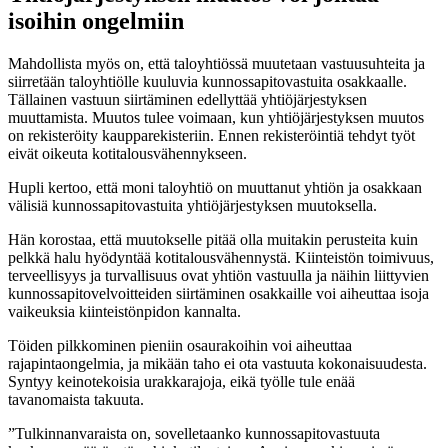
isoihin ongelmiin
Mahdollista myös on, että taloyhtiössä muutetaan vastuusuhteita ja
siirretään taloyhtiölle kuuluvia kunnossapitovastuita osakkaalle.
Tällainen vastuun siirtäminen edellyttää yhtiöjärjestyksen
muuttamista. Muutos tulee voimaan, kun yhtiöjärjestyksen muutos
on rekisteröity kaupparekisteriin. Ennen rekisteröintiä tehdyt työt
eivät oikeuta kotitalousvähennykseen.
Hupli kertoo, että moni taloyhtiö on muuttanut yhtiön ja osakkaan
välisiä kunnossapitovastuita yhtiöjärjestyksen muutoksella.
Hän korostaa, että muutokselle pitää olla muitakin perusteita kuin
pelkkä halu hyödyntää kotitalousvähennystä. Kiinteistön toimivuus,
terveellisyys ja turvallisuus ovat yhtiön vastuulla ja näihin liittyvien
kunnossapitovelvoitteiden siirtäminen osakkaille voi aiheuttaa isoja
vaikeuksia kiinteistönpidon kannalta.
Töiden pilkkominen pieniin osaurakoihin voi aiheuttaa
rajapintaongelmia, ja mikään taho ei ota vastuuta kokonaisuudesta.
Syntyy keinotekoisia urakkarajoja, eikä työlle tule enää
tavanomaista takuuta.
”Tulkinnanvaraista on, sovelletaanko kunnossapitovastuuta