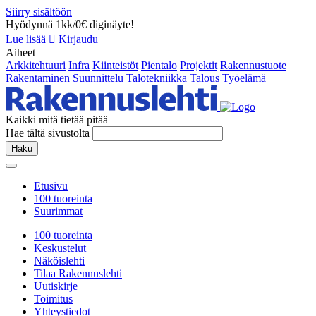
Siirry sisältöön
Hyödynnä 1kk/0€ diginäyte!
Lue lisää
Kirjaudu
Aiheet
Arkkitehtuuri
Infra
Kiinteistöt
Pientalo
Projektit
Rakennustuote
Rakentaminen
Suunnittelu
Talotekniikka
Talous
Työelämä
Kaikki mitä tietää pitää
Hae tältä sivustolta
Haku
Etusivu
100 tuoreinta
Suurimmat
100 tuoreinta
Keskustelut
Näköislehti
Tilaa Rakennuslehti
Uutiskirje
Toimitus
Yhteystiedot