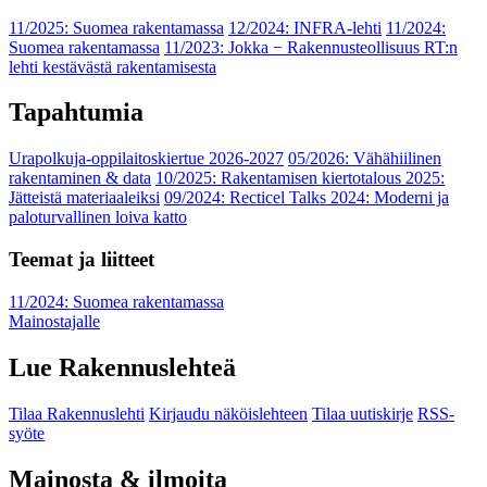
11/2025: Suomea rakentamassa
12/2024: INFRA-lehti
11/2024:
Suomea rakentamassa
11/2023: Jokka − Rakennusteollisuus RT:n
lehti kestävästä rakentamisesta
Tapahtumia
Urapolkuja-oppilaitoskiertue 2026-2027
05/2026: Vähähiilinen
rakentaminen & data
10/2025: Rakentamisen kiertotalous 2025:
Jätteistä materiaaleiksi
09/2024: Recticel Talks 2024: Moderni ja
paloturvallinen loiva katto
Teemat ja liitteet
11/2024: Suomea rakentamassa
Mainostajalle
Lue Rakennuslehteä
Tilaa Rakennuslehti
Kirjaudu näköislehteen
Tilaa uutiskirje
RSS-
syöte
Mainosta & ilmoita