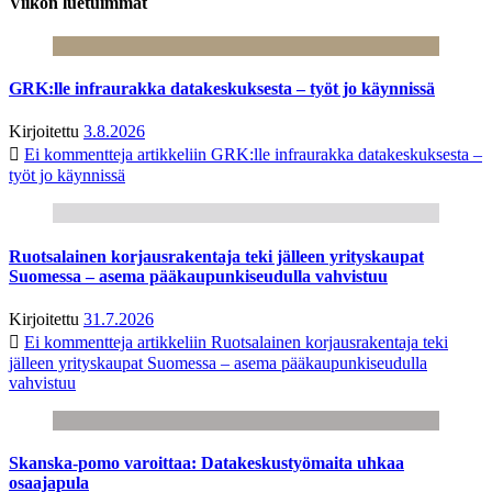
Viikon luetuimmat
GRK:lle infraurakka datakeskuksesta – työt jo käynnissä
Kirjoitettu
3.8.2026
Ei kommentteja
artikkeliin GRK:lle infraurakka datakeskuksesta –
työt jo käynnissä
Ruotsalainen korjausrakentaja teki jälleen yrityskaupat
Suomessa – asema pääkaupunkiseudulla vahvistuu
Kirjoitettu
31.7.2026
Ei kommentteja
artikkeliin Ruotsalainen korjausrakentaja teki
jälleen yrityskaupat Suomessa – asema pääkaupunkiseudulla
vahvistuu
Skanska-pomo varoittaa: Datakeskustyömaita uhkaa
osaajapula