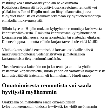
vastuunjakoa asunto-osakeyhtiölain näkökulmasta.
Kotitalousvähennystä hyödyntävä osakasvetoinen remontti voi
päälakimies
Jenni Huplin
mukaan liittyä tilanteisiin, joissa
taloyhtiöt kannustavat osakkaita tekemään kylpyhuoneremontteja
ennakolta mukavuussyistä.
Silloin kyse on Huplin mukaan kylpyhuoneremontteja koskevasta
kannustepäätöksestä. Osakkaita kannustetaan kylpyhuoneiden
korjaamiseen tilanteessa, jossa rakenteiden tai eristeiden elinkaari
lähenee loppuaan, mutta välitön korjaustarve ei ole vielä käsillä.
Yhtiökokous päättää enemmistöllä korvata osakkaille näissä
mukavuusremonteissa vedeneristystyön ja materiaalien
kustannuksista tietyn enimmäismäärän.
”Jos rakenteissa kuitenkin on jo kosteutta ja akuuttia yhtiön
vastattavaa korjaustarvetta, silloin yhtiön on vastattava korjaamisesta
kannustepäätöstä laajemmin eli lain mukaan”, Hupli sanoo.
Omatoimisesta remontista voi saada
hyvitystä myöhemmin
Osakkaalla on mahdollista saada oma-aloitteisen
kylpyhuoneremontin johdosta hyvitystä, jos yhtiö myöhemmin