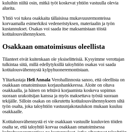
kuluihin niiltä osin, mitkä työt koskevat yhtiön vastuulla olevia
alueita.
Yhtiö voi tukea osakkaita tällaisissa mukavuusremonteissa
korvaamalla esimerkiksi vedeneristyksen, materiaalin ja työn
kustannukset. Osakas voi saada itse maksamistaan töistä
kotitalousvähennyksen.
Osakkaan omatoimisuus oleellista
Tilanteet eivät kuitenkaan ole yksiselitteisiä. Kysyimme verottajan
tulkintaa siitä, millä edellytyksillä taloyhtiön osakas voi saada
kotitalousvähennystä kylpyhuoneremontistaan.
Ylitarkastaja
Heli Annala
Verohallinnosta sanoo, että oleellista on
osakkaan omatoimisuus korjaushankkeessa. Aloite on oltava
osakkaalla, ja hänen on tehtävä korjaamista koskeva sopimus
suoraan urakoitsijan kanssa ja myös maksettava työstä suoraan
tekijälle. Silloin osakas on oikeutettu kotitalousvähennykseen siltä
työn osalta, joka taloyhtiön vastuunjakotaulukon mukaan kuuluu
osakkaalle.
Kotitalousvähennystä ei vie osakkaan vastuulle kuuluvien töiden
osalta se, että taloyhtiö korvaa osakkaan omatoimisessa