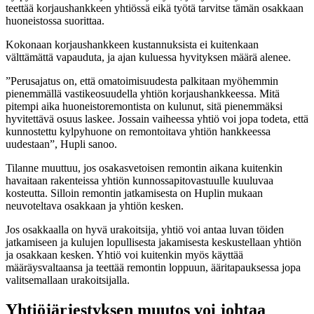
teettää korjaushankkeen yhtiössä eikä työtä tarvitse tämän osakkaan
huoneistossa suorittaa.
Kokonaan korjaushankkeen kustannuksista ei kuitenkaan
välttämättä vapauduta, ja ajan kuluessa hyvityksen määrä alenee.
”Perusajatus on, että omatoimisuudesta palkitaan myöhemmin
pienemmällä vastikeosuudella yhtiön korjaushankkeessa. Mitä
pitempi aika huoneistoremontista on kulunut, sitä pienemmäksi
hyvitettävä osuus laskee. Jossain vaiheessa yhtiö voi jopa todeta, että
kunnostettu kylpyhuone on remontoitava yhtiön hankkeessa
uudestaan”, Hupli sanoo.
Tilanne muuttuu, jos osakasvetoisen remontin aikana kuitenkin
havaitaan rakenteissa yhtiön kunnossapitovastuulle kuuluvaa
kosteutta. Silloin remontin jatkamisesta on Huplin mukaan
neuvoteltava osakkaan ja yhtiön kesken.
Jos osakkaalla on hyvä urakoitsija, yhtiö voi antaa luvan töiden
jatkamiseen ja kulujen lopullisesta jakamisesta keskustellaan yhtiön
ja osakkaan kesken. Yhtiö voi kuitenkin myös käyttää
määräysvaltaansa ja teettää remontin loppuun, ääritapauksessa jopa
valitsemallaan urakoitsijalla.
Yhtiöjärjestyksen muutos voi johtaa