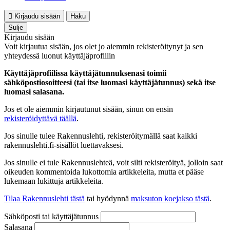
Kirjaudu sisään
Haku
Sulje
Kirjaudu sisään
Voit kirjautua sisään, jos olet jo aiemmin rekisteröitynyt ja sen
yhteydessä luonut käyttäjäprofiilin
Käyttäjäprofiilissa käyttäjätunnuksenasi toimii
sähköpostiosoitteesi (tai itse luomasi käyttäjätunnus) sekä itse
luomasi salasana.
Jos et ole aiemmin kirjautunut sisään, sinun on ensin
rekisteröidyttävä täällä
.
Jos sinulle tulee Rakennuslehti, rekisteröitymällä saat kaikki
rakennuslehti.fi-sisällöt luettavaksesi.
Jos sinulle ei tule Rakennuslehteä, voit silti rekisteröityä, jolloin saat
oikeuden kommentoida lukottomia artikkeleita, mutta et pääse
lukemaan lukittuja artikkeleita.
Tilaa Rakennuslehti tästä
tai hyödynnä
maksuton koejakso tästä
.
Sähköposti tai käyttäjätunnus
Salasana