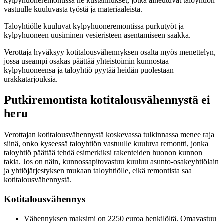
kylpyhuoneremontissa ne kustannukset, jotka aiheutuvat taloyhtiön
vastuulle kuuluvasta työstä ja materiaaleista.
Taloyhtiölle kuuluvat kylpyhuoneremontissa purkutyöt ja
kylpyhuoneen uusiminen vesieristeen asentamiseen saakka.
Verottaja hyväksyy kotitalousvähennyksen osalta myös menettelyn,
jossa useampi osakas päättää yhteistoimin kunnostaa
kylpyhuoneensa ja taloyhtiö pyytää heidän puolestaan
urakkatarjouksia.
Putkiremontista kotitalousvähennystä ei
heru
Verottajan kotitalousvähennystä koskevassa tulkinnassa menee raja
siinä, onko kyseessä taloyhtiön vastuulle kuuluva remontti, jonka
taloyhtiö päättää tehdä esimerkiksi rakenteiden huonon kunnon
takia. Jos on näin, kunnossapitovastuu kuuluu asunto-osakeyhtiölain
ja yhtiöjärjestyksen mukaan taloyhtiölle, eikä remontista saa
kotitalousvähennystä.
Kotitalousvähennys
Vähennyksen maksimi on 2250 euroa henkilöltä. Omavastuu