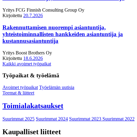
Yritys
FCG Finnish Consulting Group Oy
Kirjoitettu
20.7.2026
Rakennuttamisen nuorempi asiantuntija,
yhteistoiminnallisten hankkeiden asiantuntija ja
kustannusasiantuntija
Yritys
Boost Brothers Oy
Kirjoitettu
18.6.2026
Kaikki avoimet työpaikat
Työpaikat & työelämä
Avoimet työpaikat
Työelämän uutisia
Teemat & liitteet
Toimialakatsaukset
Suurimmat 2025
Suurimmat 2024
Suurimmat 2023
Suurimmat 2022
Kaupalliset liitteet