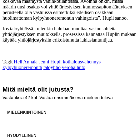
koskevaa määräystä vahinkotilanteissa. Avoinna onkin, missä
määrin uusi osakas voi yhtiöjärjestyksen kunnossapitomääräyksen
perusteella olla vastuussa esimerkiksi edellisen osakkaan
huolimattoman kylpyhuoneremontin vahingoista”, Hupli sanoo.
Jos taloyhtiössä kuitenkin halutaan muuttaa vastuusuhteita
yhtiöjärjestyksen muutoksella, prosessissa kannattaa Huplin mukaan
käyttää yhtiöjärjestyksiin erikoistunutta lakiasiantuntijaa.
Tagit
Heli Annala
Jenni Hupli
kotitalousvähennys
kylpyhuoneremontti
taloyhtiö
verohallinto
Mitä mieltä olit jutusta?
Vastauksia
42
kpl. Vastaa ensimmäisenä mieleen tuleva
MIELENKIINTOINEN
HYÖDYLLINEN