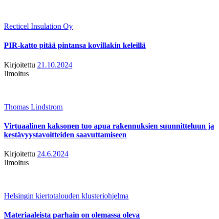
Recticel Insulation Oy
PIR-katto pitää pintansa kovillakin keleillä
Kirjoitettu
21.10.2024
Ilmoitus
Thomas Lindstrom
Virtuaalinen kaksonen tuo apua rakennuksien suunnitteluun ja
kestävyystavoitteiden saavuttamiseen
Kirjoitettu
24.6.2024
Ilmoitus
Helsingin kiertotalouden klusteriohjelma
Materiaaleista parhain on olemassa oleva