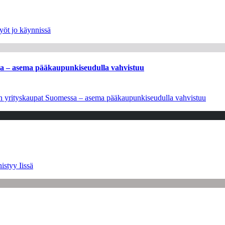
yöt jo käynnissä
ssa – asema pääkaupunkiseudulla vahvistuu
leen yrityskaupat Suomessa – asema pääkaupunkiseudulla vahvistuu
istyy Iissä