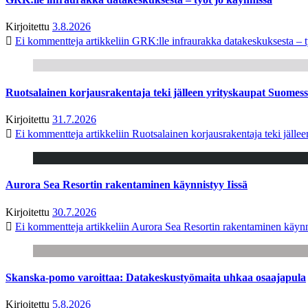
Kirjoitettu
3.8.2026
Ei kommentteja
artikkeliin GRK:lle infraurakka datakeskuksesta – t
Ruotsalainen korjausrakentaja teki jälleen yrityskaupat Suome
Kirjoitettu
31.7.2026
Ei kommentteja
artikkeliin Ruotsalainen korjausrakentaja teki jäl
Aurora Sea Resortin rakentaminen käynnistyy Iissä
Kirjoitettu
30.7.2026
Ei kommentteja
artikkeliin Aurora Sea Resortin rakentaminen käynn
Skanska-pomo varoittaa: Datakeskustyömaita uhkaa osaajapula
Kirjoitettu
5.8.2026