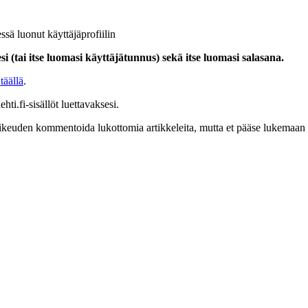
ssä luonut käyttäjäprofiilin
i (tai itse luomasi käyttäjätunnus) sekä itse luomasi salasana.
täällä
.
hti.fi-sisällöt luettavaksesi.
at oikeuden kommentoida lukottomia artikkeleita, mutta et pääse lukemaan l