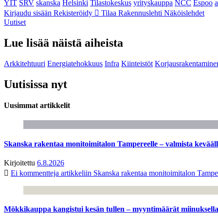
YIT
SRV
skanska
Helsinki
Tilastokeskus
yrityskauppa
NCC
Espoo
Kirjaudu sisään
Rekisteröidy
Tilaa Rakennuslehti
Näköislehdet
Uutiset
Lue lisää näistä aiheista
Arkkitehtuuri
Energiatehokkuus
Infra
Kiinteistöt
Korjausrakentamine
Uutisissa nyt
Uusimmat artikkelit
Skanska rakentaa monitoimitalon Tampereelle – valmista kevääl
Kirjoitettu
6.8.2026
Ei kommentteja
artikkeliin Skanska rakentaa monitoimitalon Tamper
Mökkikauppa kangistui kesän tullen – myyntimäärät miinuksella