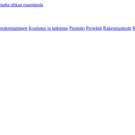
maita uhkaa osaajapula
srakentaminen
Koulutus ja tutkimus
Pientalo
Projektit
Rakennustuote
R