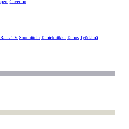
pere
Caverion
RaksaTV
Suunnittelu
Talotekniikka
Talous
Työelämä