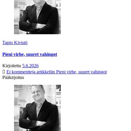
Tapio Kivistö
Pieni virhe, suuret vahingot
Kirjoitettu
5.6.2026
Ei kommentteja
artikkeliin Pieni virhe, suuret vahingot
Pääkirjoitus