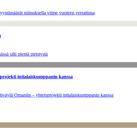
yyntimäärät miinuksella viime vuoteen verrattuna
ä
sä silti pientä piristystä
sprojekti intialaiskumppanin kanssa
tiväylä Omaniin – yhteisprojekti intialaiskumppanin kanssa