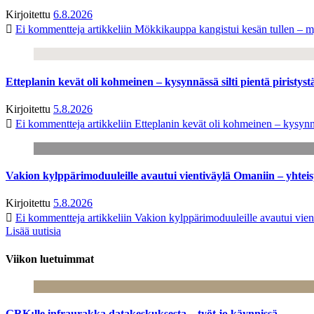
Kirjoitettu
6.8.2026
Ei kommentteja
artikkeliin Mökkikauppa kangistui kesän tullen – m
Etteplanin kevät oli kohmeinen – kysynnässä silti pientä piristyst
Kirjoitettu
5.8.2026
Ei kommentteja
artikkeliin Etteplanin kevät oli kohmeinen – kysynnäs
Vakion kylppärimoduuleille avautui vientiväylä Omaniin – yhtei
Kirjoitettu
5.8.2026
Ei kommentteja
artikkeliin Vakion kylppärimoduuleille avautui vien
Lisää uutisia
Viikon luetuimmat
GRK:lle infraurakka datakeskuksesta – työt jo käynnissä