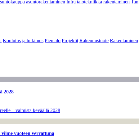
asuntokauppa
asuntorakentaminen
Infra
talotekniikka
rakentaminen
Tam
n
Koulutus ja tutkimus
Pientalo
Projektit
Rakennustuote
Rakentaminen
lä 2028
eelle – valmista keväällä 2028
 viime vuoteen verrattuna