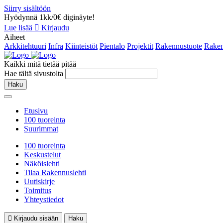
Siirry sisältöön
Hyödynnä 1kk/0€ diginäyte!
Lue lisää
Kirjaudu
Aiheet
Arkkitehtuuri
Infra
Kiinteistöt
Pientalo
Projektit
Rakennustuote
Raken
Kaikki mitä tietää pitää
Hae tältä sivustolta
Haku
Etusivu
100 tuoreinta
Suurimmat
100 tuoreinta
Keskustelut
Näköislehti
Tilaa Rakennuslehti
Uutiskirje
Toimitus
Yhteystiedot
Kirjaudu sisään
Haku