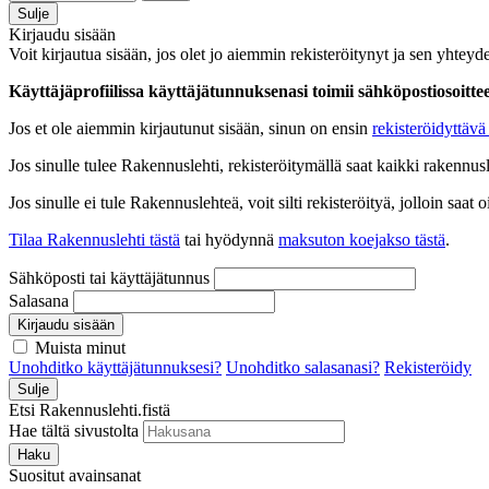
Sulje
Kirjaudu sisään
Voit kirjautua sisään, jos olet jo aiemmin rekisteröitynyt ja sen yhteyde
Käyttäjäprofiilissa käyttäjätunnuksenasi toimii sähköpostiosoittees
Jos et ole aiemmin kirjautunut sisään, sinun on ensin
rekisteröidyttävä 
Jos sinulle tulee Rakennuslehti, rekisteröitymällä saat kaikki rakennusle
Jos sinulle ei tule Rakennuslehteä, voit silti rekisteröityä, jolloin sa
Tilaa Rakennuslehti tästä
tai hyödynnä
maksuton koejakso tästä
.
Sähköposti tai käyttäjätunnus
Salasana
Kirjaudu sisään
Muista minut
Unohditko käyttäjätunnuksesi?
Unohditko salasanasi?
Rekisteröidy
Sulje
Etsi Rakennuslehti.fistä
Hae tältä sivustolta
Haku
Suositut avainsanat