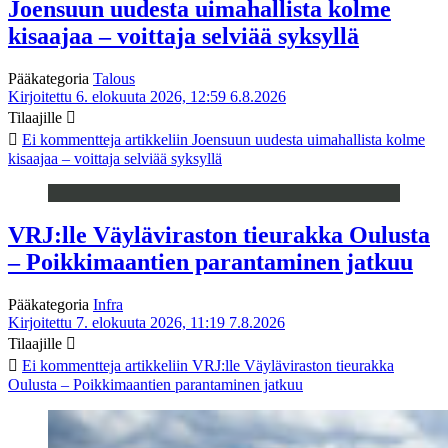
Joensuun uudesta uimahallista kolme
kisaajaa – voittaja selviää syksyllä
Pääkategoria
Talous
Kirjoitettu 6. elokuuta 2026, 12:59
6.8.2026
Tilaajille
Ei kommentteja
artikkeliin Joensuun uudesta uimahallista kolme
kisaajaa – voittaja selviää syksyllä
VRJ:lle Väyläviraston tieurakka Oulusta
– Poikkimaantien parantaminen jatkuu
Pääkategoria
Infra
Kirjoitettu 7. elokuuta 2026, 11:19
7.8.2026
Tilaajille
Ei kommentteja
artikkeliin VRJ:lle Väyläviraston tieurakka
Oulusta – Poikkimaantien parantaminen jatkuu