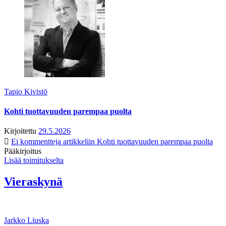
Tapio Kivistö
Kohti tuottavuuden parempaa puolta
Kirjoitettu
29.5.2026
Ei kommentteja
artikkeliin Kohti tuottavuuden parempaa puolta
Pääkirjoitus
Lisää toimitukselta
Vieraskynä
Jarkko Liuska