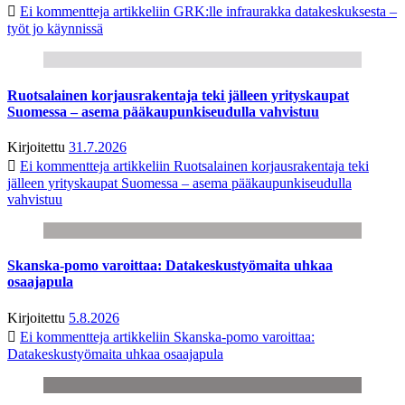
Ei kommentteja
artikkeliin GRK:lle infraurakka datakeskuksesta –
työt jo käynnissä
Ruotsalainen korjausrakentaja teki jälleen yrityskaupat
Suomessa – asema pääkaupunkiseudulla vahvistuu
Kirjoitettu
31.7.2026
Ei kommentteja
artikkeliin Ruotsalainen korjausrakentaja teki
jälleen yrityskaupat Suomessa – asema pääkaupunkiseudulla
vahvistuu
Skanska-pomo varoittaa: Datakeskustyömaita uhkaa
osaajapula
Kirjoitettu
5.8.2026
Ei kommentteja
artikkeliin Skanska-pomo varoittaa:
Datakeskustyömaita uhkaa osaajapula