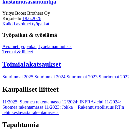
kustannusasiantuntija
Yritys
Boost Brothers Oy
Kirjoitettu
18.6.2026
Kaikki avoimet työpaikat
Työpaikat & työelämä
Avoimet työpaikat
Työelämän uutisia
Teemat & liitteet
Toimialakatsaukset
Suurimmat 2025
Suurimmat 2024
Suurimmat 2023
Suurimmat 2022
Kaupalliset liitteet
11/2025: Suomea rakentamassa
12/2024: INFRA-lehti
11/2024:
Suomea rakentamassa
11/2023: Jokka − Rakennusteollisuus RT:n
lehti kestävästä rakentamisesta
Tapahtumia