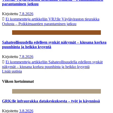
parantaminen jatkuu
Kirjoitettu
7.8.2026
Ei kommentteja
artikkeliin VRJ:lle Väyläviraston tieurakka
Oulusta – Poikkimaantien parantaminen jatkuu
Sahateollisuudella edelleen synkät näkymät – kiusana korkea
puunhinta ja heikko kysyntä
Kirjoitettu
7.8.2026
Ei kommentteja
artikkeliin Sahateollisuudella edelleen synkät
näkymät – kiusana korkea puunhinta ja heikko kysyntä
Lisää uutisia
Viikon luetuimmat
GRK:lle infraurakka datakeskuksesta – työt jo käynnissä
Kirjoitettu
3.8.2026