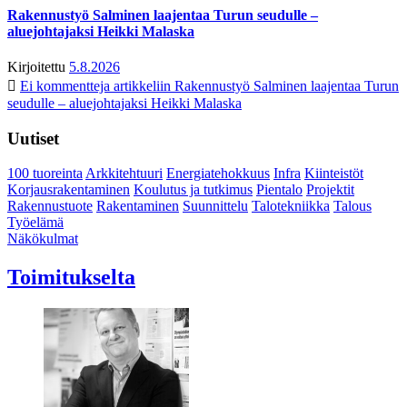
Rakennustyö Salminen laajentaa Turun seudulle –
aluejohtajaksi Heikki Malaska
Kirjoitettu
5.8.2026
Ei kommentteja
artikkeliin Rakennustyö Salminen laajentaa Turun
seudulle – aluejohtajaksi Heikki Malaska
Uutiset
100 tuoreinta
Arkkitehtuuri
Energiatehokkuus
Infra
Kiinteistöt
Korjausrakentaminen
Koulutus ja tutkimus
Pientalo
Projektit
Rakennustuote
Rakentaminen
Suunnittelu
Talotekniikka
Talous
Työelämä
Näkökulmat
Toimitukselta