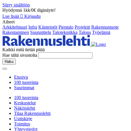
Siirry sisältöön
Hyödynnä 1kk/0€ diginäyte!
Lue lisää
Kirjaudu
Aiheet
Arkkitehtuuri
Infra
Kiinteistöt
Pientalo
Projektit
Rakennustuote
Rakentaminen
Suunnittelu
Talotekniikka
Talous
Työelämä
Kaikki mitä tietää pitää
Hae tältä sivustolta
Haku
Etusivu
100 tuoreinta
Suurimmat
100 tuoreinta
Keskustelut
Näköislehti
Tilaa Rakennuslehti
Uutiskirje
Toimitus
Yhteystiedot