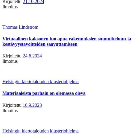
Kirjoitettu
21.10.2024
Ilmoitus
Thomas Lindstrom
Virtuaalinen kaksonen tuo apua rakennuksien suunnitteluun ja
kestävyystavoitteiden saavuttamiseen
Kirjoitettu
24.6.2024
Ilmoitus
Helsingin kiertotalouden klusteriohjelma
Materiaaleista parhain on olemassa oleva
Kirjoitettu
18.9.2023
Ilmoitus
Helsingin kiertotalouden klusteriohjelma