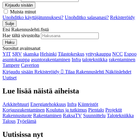
Kirjaudu sisään
Muista minut
Unohditko käyttäjätunnuksesi?
Unohditko salasanasi?
Rekisteröidy
Sulje
Etsi Rakennuslehti.fistä
Hae tältä sivustolta
Haku
Suositut avainsanat
YIT
SRV
skanska
Helsinki
Tilastokeskus
yrityskauppa
NCC
Espoo
asuntokauppa
asuntorakentaminen
Infra
talotekniikka
rakentaminen
Tampere
Caverion
Kirjaudu sisään
Rekisteröidy
Tilaa Rakennuslehti
Näköislehdet
Uutiset
Lue lisää näistä aiheista
Arkkitehtuuri
Energiatehokkuus
Infra
Kiinteistöt
Korjausrakentaminen
Koulutus ja tutkimus
Pientalo
Projektit
Rakennustuote
Rakentaminen
RaksaTV
Suunnittelu
Talotekniikka
Talous
Työelämä
Uutisissa nyt