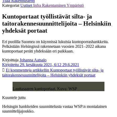
Tilaa Rakennuslehti
Kategoriat
Uutiset
Infra
Rakentaminen
Ympäristö
Kuntoportaat työllistävät silta- ja
taitorakennesuunnittelijoita – Helsinkiin
yhdeksät portaat
Eri puolilla Suomea on käynnissä lukuisia kuntoporrashankkeita.
Pelkästään Helsingissä rakennetaan vuosien 2021–2022 aikana
kuntoportaat peräti yhdeksään eri paikkaan.
Kirjoittaja
Johanna Aatsalo
Kirjoitettu 29. kesäkuuta 2021, 6:12
29.6.2021
Ei kommentteja
artikkeliin Kuntoportaat työllistävät silta- ja
taitorakennesuunnittelijoita – Helsinkiin yhdeksät portaat
Lauttasaaren kuntoportaat. Kuva: WSP
Kuuntele juttu
Helsingin hankkeiden suunnittelusta vastaa WSP:n monialainen
suunnittelijajoukko.