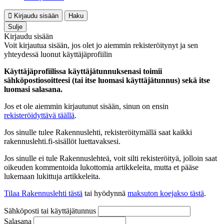
Kirjaudu sisään
Haku
Sulje
Kirjaudu sisään
Voit kirjautua sisään, jos olet jo aiemmin rekisteröitynyt ja sen
yhteydessä luonut käyttäjäprofiilin
Käyttäjäprofiilissa käyttäjätunnuksenasi toimii
sähköpostiosoitteesi (tai itse luomasi käyttäjätunnus) sekä itse
luomasi salasana.
Jos et ole aiemmin kirjautunut sisään, sinun on ensin
rekisteröidyttävä täällä
.
Jos sinulle tulee Rakennuslehti, rekisteröitymällä saat kaikki
rakennuslehti.fi-sisällöt luettavaksesi.
Jos sinulle ei tule Rakennuslehteä, voit silti rekisteröityä, jolloin saat
oikeuden kommentoida lukottomia artikkeleita, mutta et pääse
lukemaan lukittuja artikkeleita.
Tilaa Rakennuslehti tästä
tai hyödynnä
maksuton koejakso tästä
.
Sähköposti tai käyttäjätunnus
Salasana