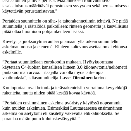
tasalaatuinen ja tiivis perusta. Maa-aineksen routivuus sekä
tasalaatuisuus määrittävät perustuksen syvyyden sekä perustamisessa
käytettävän perustamistavan.”
Portaiden suunnittelu on silta- ja taitorakennetiimin tehtävä. Ne pitää
suunnitella ja räätälöidä paikoilleen: rinteen geometria ja kasvillisuus
pitää ottaa huomioon pohjarakenteen lisäksi.
Kävely- ja juoksurytmiä auttaa pitämään yllä oikein suunniteltu
askelman nousu ja etenemä. Rinteen kaltevuus asettaa omat ehtonsa
askelmille.
”Portaat suunnitellaan eurokoodin mukaan. Hyötykuormana
käytetään C4-luokan kansallisen liitteen 3,0 kilonewtonia/neliömetri
pintakuorman arvoa. Tilaajalla voi olla myös tarkempia
vaatimuksia”, siltasuunnittelija
Lasse Törmänen
kertoo.
Kuntoportaat ovat betoni- ja teräsrakenteisiin verrattuna kevyehköjä
rakenteita, mutta niiden pitää kestää kovaa käyttöä.
”Portaiden ensimmäinen askelma pyöristyy käytössä nopeammin
kuin muiden askelmien. Esimerkiksi Lauttasaaressa ensimmäinen
askelma on asetyloitu eli käsitelty väkevällä etikkaliuoksella. Se
parantaa märän puun kulutuskestävyyttä.”