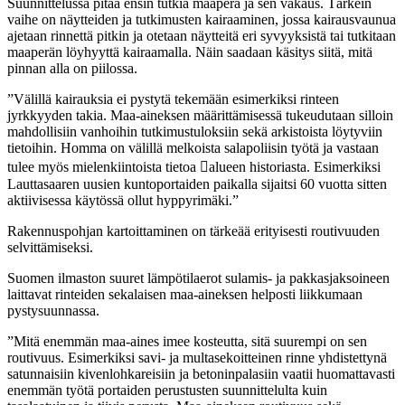
Suunnittelussa pitää ensin tutkia maaperä ja sen vakaus. Tärkein
vaihe on näytteiden ja tutkimusten kairaaminen, jossa kairausvaunua
ajetaan rinnettä pitkin ja otetaan näytteitä eri syvyyksistä tai tutkitaan
maaperän löyhyyttä kairaamalla. Näin saadaan käsitys siitä, mitä
pinnan alla on piilossa.
”Välillä kairauksia ei pystytä tekemään esimerkiksi rinteen
jyrkkyyden takia. Maa-aineksen määrittämisessä tukeudutaan silloin
mahdollisiin vanhoihin tutkimustuloksiin sekä arkistoista löytyviin
tietoihin. Homma on välillä melkoista salapoliisin työtä ja vastaan
tulee myös mielenkiintoista tietoa alueen historiasta. Esimerkiksi
Lauttasaaren uusien kuntoportaiden paikalla sijaitsi 60 vuotta sitten
aktiivisessa käytössä ollut hyppyrimäki.”
Rakennuspohjan kartoittaminen on tärkeää erityisesti routivuuden
selvittämiseksi.
Suomen ilmaston suuret lämpötilaerot sulamis- ja pakkasjaksoineen
laittavat rinteiden sekalaisen maa-aineksen helposti liikkumaan
pystysuunnassa.
”Mitä enemmän maa-aines imee kosteutta, sitä suurempi on sen
routivuus. Esimerkiksi savi- ja multasekoitteinen rinne yhdistettynä
satunnaisiin kivenlohkareisiin ja betoninpalasiin vaatii huomattavasti
enemmän työtä portaiden perustusten suunnittelulta kuin