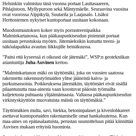
Helsinkiin valmistuu tänä vuonna portaat Lauttasaareen,
Pihlajistoon, Myllypuroon sekä Mäntymäelle. Seuraavina vuosina
ovat vuorossa Alppikylä, Suutarila ja Laajasalo. Lisäksi
Herttoniemen nykyiset kuntoportaat uusitaan kokonaan.
Muodonmuutoksen kokee myös porrastreenipaikka
Malminkartanossa, kun pääkaupunkiseudun pisimmät portaat
uusitaan perustuksia myöten. Jätemäeksikin kutsuttu treeni- ja
näköalapaikka avautuu liikkujille heinäkuussa.
”Paitsi että kyseessä ei oikeasti ole jätemäki”, WSP:n geotekniikan
asiantuntija
Juha Auvinen
kertoo.
”Malminkartanon mäki on täyttömäki, joka on vuosien saatossa
rakennettu rakennustyömaiden ylitse jääneistä kaivu- ja
purkumassoista. Poikkeuksena jätemäkiin, täyttömäet eivät sisällä
pilaantunutta maa-ainesta vaan koostuvat pääosin työmailta
kuljetetusta puhtaasta ylijäämämaasta. Valtaosa pääkaupunkiseudun
virkistyskäyttöön muovatuista mäistä on täyttömäkiä.”
Täyttömäkien multa, savi, hiekka, betoninpalaset ja kivenlohkareet
asettavat kuntoportaiden rakentamiselle omat hankaluutensa. Kun
maa-aines on epätasalaatuista, perustan suunnitteluun pitää kiinnittää
Auvisen mukaan erityistä huomiota.