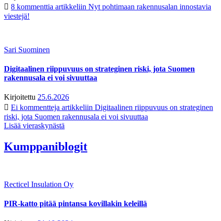
8 kommenttia
artikkeliin Nyt pohtimaan rakennusalan innostavia
viestejä!
Sari Suominen
Digitaalinen riippuvuus on strateginen riski, jota Suomen
rakennusala ei voi sivuuttaa
Kirjoitettu
25.6.2026
Ei kommentteja
artikkeliin Digitaalinen riippuvuus on strateginen
riski, jota Suomen rakennusala ei voi sivuuttaa
Lisää vieraskynästä
Kumppaniblogit
Recticel Insulation Oy
PIR-katto pitää pintansa kovillakin keleillä