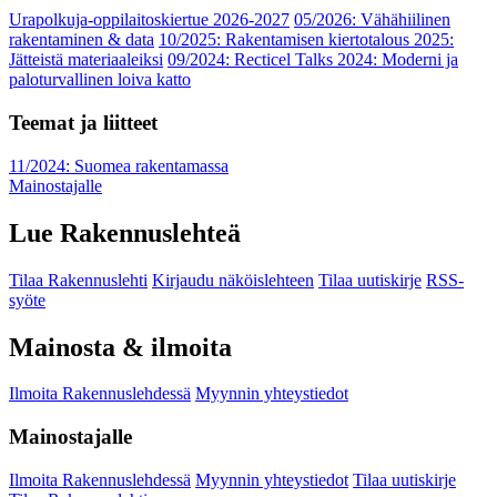
Urapolkuja-oppilaitoskiertue 2026-2027
05/2026: Vähähiilinen
rakentaminen & data
10/2025: Rakentamisen kiertotalous 2025:
Jätteistä materiaaleiksi
09/2024: Recticel Talks 2024: Moderni ja
paloturvallinen loiva katto
Teemat ja liitteet
11/2024: Suomea rakentamassa
Mainostajalle
Lue Rakennuslehteä
Tilaa Rakennuslehti
Kirjaudu näköislehteen
Tilaa uutiskirje
RSS-
syöte
Mainosta & ilmoita
Ilmoita Rakennuslehdessä
Myynnin yhteystiedot
Mainostajalle
Ilmoita Rakennuslehdessä
Myynnin yhteystiedot
Tilaa uutiskirje