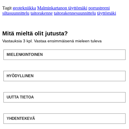
Tagit
geotekniikka
Malminkartanon täyttömäki
porrastreeni
siltasuunnittelu
taitorakenne
taitorakennesuunnittelu
täyttömäki
Mitä mieltä olit jutusta?
Vastauksia
3
kpl. Vastaa ensimmäisenä mieleen tuleva
MIELENKIINTOINEN
HYÖDYLLINEN
UUTTA TIETOA
YHDENTEKEVÄ