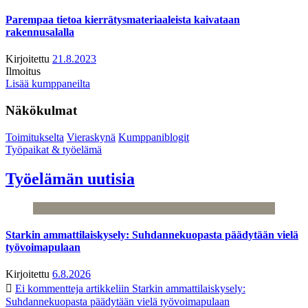
Parempaa tietoa kierrätysmateriaaleista kaivataan
rakennusalalla
Kirjoitettu
21.8.2023
Ilmoitus
Lisää kumppaneilta
Näkökulmat
Toimitukselta
Vieraskynä
Kumppaniblogit
Työpaikat & työelämä
Työelämän uutisia
Starkin ammattilaiskysely: Suhdannekuopasta päädytään vielä
työvoimapulaan
Kirjoitettu
6.8.2026
Ei kommentteja
artikkeliin Starkin ammattilaiskysely:
Suhdannekuopasta päädytään vielä työvoimapulaan