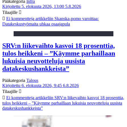
Pääkategoria
Infra
Kirjoitettu 5. elokuuta 2026, 13:00
5.8.2026
Tilaajille
Ei kommentteja
artikkeliin Skanska-pomo varoittaa:
Datakeskustyömaita uhkaa osaajapula
SRV:n liikevaihto kasvoi 18 prosenttia,
tulos heikkeni – ”Käymme parhaillaan
lukuisia neuvotteluja uusista
datakeskushankkeista”
Pääkategoria
Talous
Kirjoitettu 6. elokuuta 2026, 9:45
6.8.2026
Tilaajille
Ei kommentteja
artikkeliin SRV:n liikevaihto kasvoi 18 prosenttia,
tulos heikkeni – ”Käymme parhaillaan lukuisia neuvotteluja uusista
datakeskushankkeista”