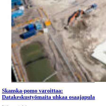
Skanska-pomo varoittaa:
Datakeskustyömaita uhkaa osaajapula