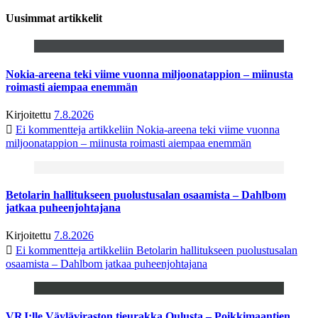
Uusimmat artikkelit
Nokia-areena teki viime vuonna miljoonatappion – miinusta
roimasti aiempaa enemmän
Kirjoitettu
7.8.2026
Ei kommentteja
artikkeliin Nokia-areena teki viime vuonna
miljoonatappion – miinusta roimasti aiempaa enemmän
Betolarin hallitukseen puolustusalan osaamista – Dahlbom
jatkaa puheenjohtajana
Kirjoitettu
7.8.2026
Ei kommentteja
artikkeliin Betolarin hallitukseen puolustusalan
osaamista – Dahlbom jatkaa puheenjohtajana
VRJ:lle Väyläviraston tieurakka Oulusta – Poikkimaantien