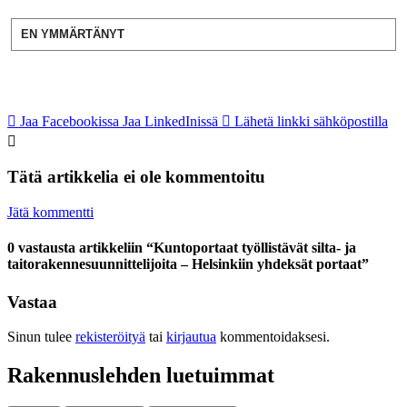
EN YMMÄRTÄNYT
Jaa Facebookissa
Jaa LinkedInissä
Lähetä linkki sähköpostilla
Tätä artikkelia ei ole kommentoitu
Jätä kommentti
0 vastausta artikkeliin “Kuntoportaat työllistävät silta- ja
taitorakennesuunnittelijoita – Helsinkiin yhdeksät portaat”
Vastaa
Sinun tulee
rekisteröityä
tai
kirjautua
kommentoidaksesi.
Rakennuslehden luetuimmat