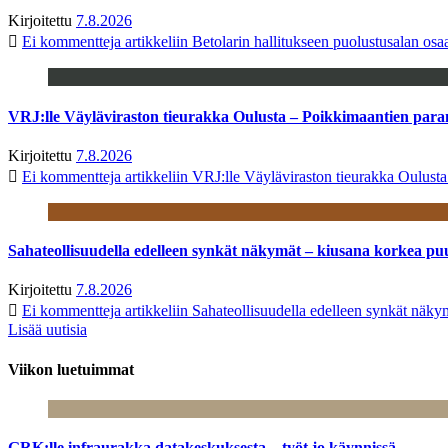
Kirjoitettu
7.8.2026
Ei kommentteja
artikkeliin Betolarin hallitukseen puolustusalan o
VRJ:lle Väyläviraston tieurakka Oulusta – Poikkimaantien par
Kirjoitettu
7.8.2026
Ei kommentteja
artikkeliin VRJ:lle Väyläviraston tieurakka Oulust
Sahateollisuudella edelleen synkät näkymät – kiusana korkea pu
Kirjoitettu
7.8.2026
Ei kommentteja
artikkeliin Sahateollisuudella edelleen synkät näk
Lisää uutisia
Viikon luetuimmat
GRK:lle infraurakka datakeskuksesta – työt jo käynnissä