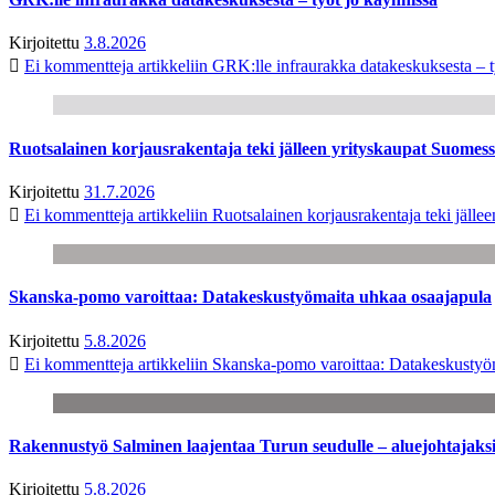
Kirjoitettu
3.8.2026
Ei kommentteja
artikkeliin GRK:lle infraurakka datakeskuksesta – t
Ruotsalainen korjausrakentaja teki jälleen yrityskaupat Suome
Kirjoitettu
31.7.2026
Ei kommentteja
artikkeliin Ruotsalainen korjausrakentaja teki jäl
Skanska-pomo varoittaa: Datakeskustyömaita uhkaa osaajapula
Kirjoitettu
5.8.2026
Ei kommentteja
artikkeliin Skanska-pomo varoittaa: Datakeskustyö
Rakennustyö Salminen laajentaa Turun seudulle – aluejohtajaks
Kirjoitettu
5.8.2026