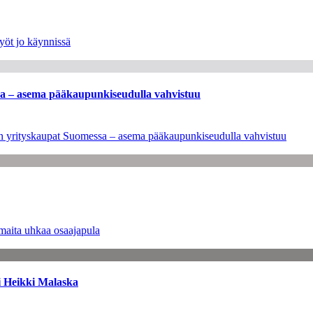
yöt jo käynnissä
ssa – asema pääkaupunkiseudulla vahvistuu
leen yrityskaupat Suomessa – asema pääkaupunkiseudulla vahvistuu
maita uhkaa osaajapula
i Heikki Malaska