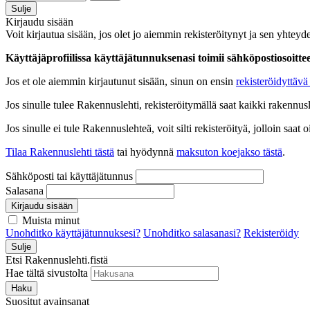
Sulje
Kirjaudu sisään
Voit kirjautua sisään, jos olet jo aiemmin rekisteröitynyt ja sen yhteyde
Käyttäjäprofiilissa käyttäjätunnuksenasi toimii sähköpostiosoittees
Jos et ole aiemmin kirjautunut sisään, sinun on ensin
rekisteröidyttävä 
Jos sinulle tulee Rakennuslehti, rekisteröitymällä saat kaikki rakennusle
Jos sinulle ei tule Rakennuslehteä, voit silti rekisteröityä, jolloin sa
Tilaa Rakennuslehti tästä
tai hyödynnä
maksuton koejakso tästä
.
Sähköposti tai käyttäjätunnus
Salasana
Kirjaudu sisään
Muista minut
Unohditko käyttäjätunnuksesi?
Unohditko salasanasi?
Rekisteröidy
Sulje
Etsi Rakennuslehti.fistä
Hae tältä sivustolta
Haku
Suositut avainsanat