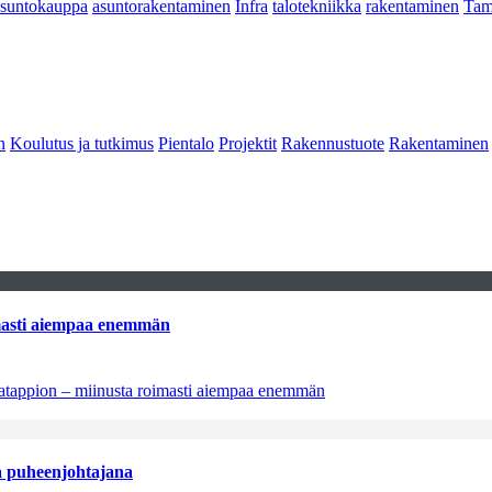
asuntokauppa
asuntorakentaminen
Infra
talotekniikka
rakentaminen
Tam
n
Koulutus ja tutkimus
Pientalo
Projektit
Rakennustuote
Rakentaminen
imasti aiempaa enemmän
natappion – miinusta roimasti aiempaa enemmän
aa puheenjohtajana