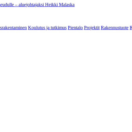
eudulle – aluejohtajaksi Heikki Malaska
srakentaminen
Koulutus ja tutkimus
Pientalo
Projektit
Rakennustuote
R