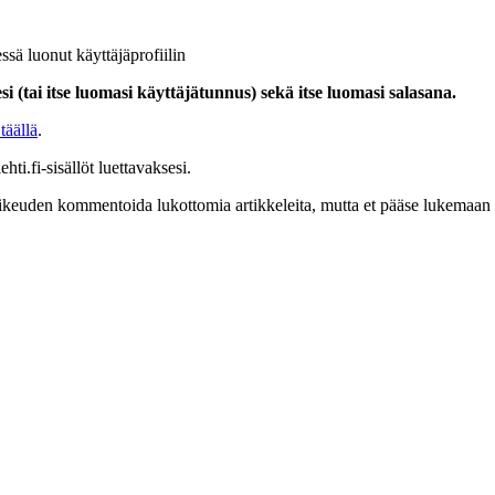
ssä luonut käyttäjäprofiilin
i (tai itse luomasi käyttäjätunnus) sekä itse luomasi salasana.
täällä
.
hti.fi-sisällöt luettavaksesi.
at oikeuden kommentoida lukottomia artikkeleita, mutta et pääse lukemaan l