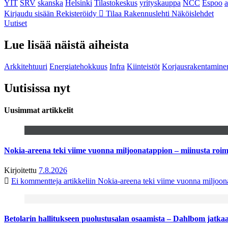
YIT
SRV
skanska
Helsinki
Tilastokeskus
yrityskauppa
NCC
Espoo
Kirjaudu sisään
Rekisteröidy
Tilaa Rakennuslehti
Näköislehdet
Uutiset
Lue lisää näistä aiheista
Arkkitehtuuri
Energiatehokkuus
Infra
Kiinteistöt
Korjausrakentamine
Uutisissa nyt
Uusimmat artikkelit
Nokia-areena teki viime vuonna miljoonatappion – miinusta ro
Kirjoitettu
7.8.2026
Ei kommentteja
artikkeliin Nokia-areena teki viime vuonna miljoo
Betolarin hallitukseen puolustusalan osaamista – Dahlbom jatk