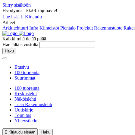
Siirry sisältöön
Hyödynnä 1kk/0€ diginäyte!
Lue lisää
Kirjaudu
Aiheet
Arkkitehtuuri
Infra
Kiinteistöt
Pientalo
Projektit
Rakennustuote
Raken
Kaikki mitä tietää pitää
Hae tältä sivustolta
Haku
Etusivu
100 tuoreinta
Suurimmat
100 tuoreinta
Keskustelut
Näköislehti
Tilaa Rakennuslehti
Uutiskirje
Toimitus
Yhteystiedot
Kirjaudu sisään
Haku