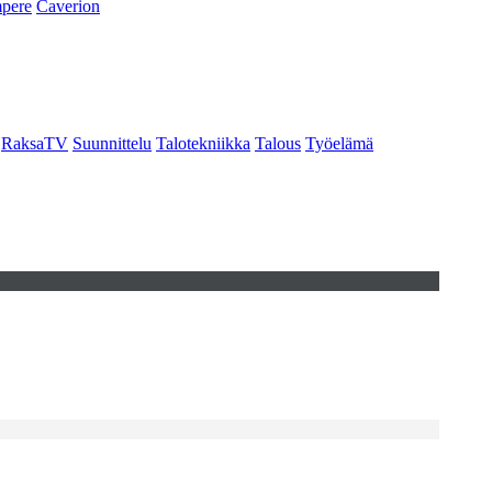
pere
Caverion
RaksaTV
Suunnittelu
Talotekniikka
Talous
Työelämä