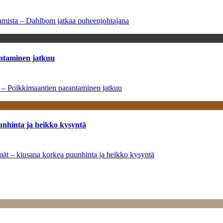
saamista – Dahlbom jatkaa puheenjohtajana
antaminen jatkuu
a – Poikkimaantien parantaminen jatkuu
unhinta ja heikko kysyntä
ymät – kiusana korkea puunhinta ja heikko kysyntä