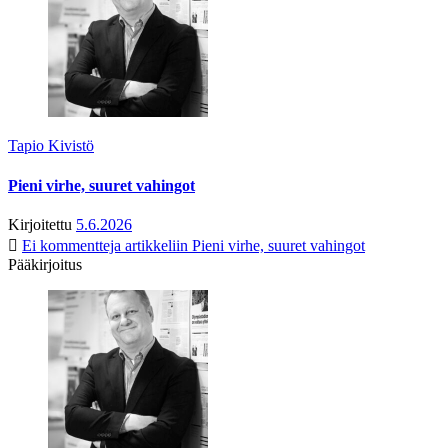
Tapio Kivistö
Pieni virhe, suuret vahingot
Kirjoitettu
5.6.2026
Ei kommentteja
artikkeliin Pieni virhe, suuret vahingot
Pääkirjoitus