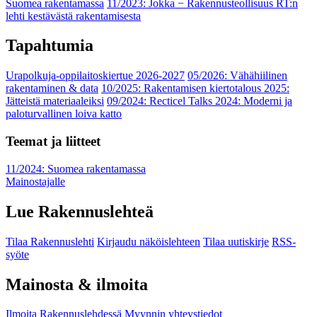
Suomea rakentamassa
11/2023: Jokka − Rakennusteollisuus RT:n
lehti kestävästä rakentamisesta
Tapahtumia
Urapolkuja-oppilaitoskiertue 2026-2027
05/2026: Vähähiilinen
rakentaminen & data
10/2025: Rakentamisen kiertotalous 2025:
Jätteistä materiaaleiksi
09/2024: Recticel Talks 2024: Moderni ja
paloturvallinen loiva katto
Teemat ja liitteet
11/2024: Suomea rakentamassa
Mainostajalle
Lue Rakennuslehteä
Tilaa Rakennuslehti
Kirjaudu näköislehteen
Tilaa uutiskirje
RSS-
syöte
Mainosta & ilmoita
Ilmoita Rakennuslehdessä
Myynnin yhteystiedot