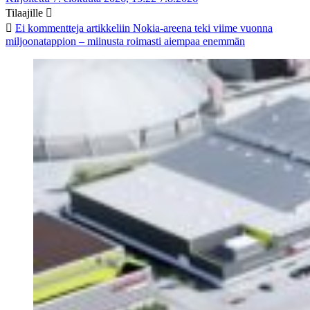
Tilaajille
Ei kommentteja
artikkeliin Nokia-areena teki viime vuonna
miljoonatappion – miinusta roimasti aiempaa enemmän