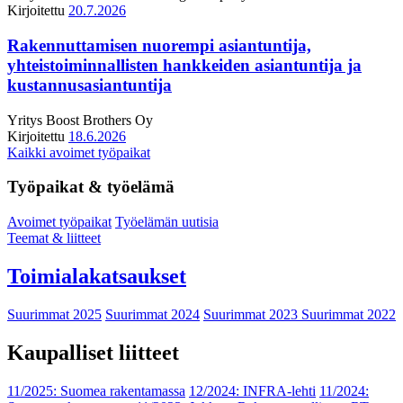
Kirjoitettu
20.7.2026
Rakennuttamisen nuorempi asiantuntija,
yhteistoiminnallisten hankkeiden asiantuntija ja
kustannusasiantuntija
Yritys
Boost Brothers Oy
Kirjoitettu
18.6.2026
Kaikki avoimet työpaikat
Työpaikat & työelämä
Avoimet työpaikat
Työelämän uutisia
Teemat & liitteet
Toimialakatsaukset
Suurimmat 2025
Suurimmat 2024
Suurimmat 2023
Suurimmat 2022
Kaupalliset liitteet
11/2025: Suomea rakentamassa
12/2024: INFRA-lehti
11/2024: