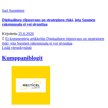
Sari Suominen
Digitaalinen riippuvuus on strateginen riski, jota Suomen
rakennusala ei voi sivuuttaa
Kirjoitettu
25.6.2026
Ei kommentteja
artikkeliin Digitaalinen riippuvuus on strateginen
riski, jota Suomen rakennusala ei voi sivuuttaa
Lisää vieraskynästä
Kumppaniblogit