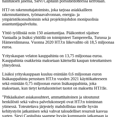
hallituksen jäseniä, Sievi Capitalin pörssitiedotteessa kerrotaan.
HTJ on rakennuttajatoimisto, joka tarjoaa asiakkailleen
rakennuttamisen, työmaavalvonnan, energia- ja
ympäristökonsultoinnin sekä projektinjohdon monipuolisia
asiantuntijapalveluita.
Yhtiö työllistää noin 150 asiantuntijaa. Pääkonttori sijaitsee
Vantaalla ja lisäksi yhtiöllä on toimipisteet Tampereella, Turussa ja
Hämeenlinnassa. Vuonna 2020 HTJ:n liikevaihto oli 18,5 miljoonaa
euroa.
Yrityskaupan velaton kauppahinta on 13,75 miljoonaa euroa.
Kauppahinta osakkeista maksetaan käteisellä kaupan toteuttamisen
yhteydessä.
Lisäksi yrityskauppaan kuuluu enintään 0,6 miljoonan euron
lisäkauppahinta perustuen HTJ:n vuoden 2021 käyttökatteeseen
sekä enintään 0,75 miljoonan euron lisäkauppahinta, joka
maksetaan, kun tietyt kertaluonteiset tuotot on maksettu HTJ:lle.
”Pitkäaikaiset asiakassuhteet, ammattitaitoinen ja sitoutunut
henkilöstö sekä vahva palvelukonsepti ovat HTJ:n toiminnan
ytimessä. Toteutettava järjestely mahdollistaa meille hyvän
kehitystyön jatkamisen sekä vahvat taloudelliset resurssit kasvua
varten. Sievi Capitalista saamme hyvän kumppanin jatkamaan ja