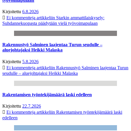
työvoimapulaan
Kirjoitettu
6.8.2026
Ei kommentteja
artikkeliin Starkin ammattilaiskysely:
Suhdannekuopasta päädytään vielä työvoimapulaan
Rakennustyö Salminen laajentaa Turun seudulle –
aluejohtajaksi Heikki Malaska
Kirjoitettu
5.8.2026
Ei kommentteja
artikkeliin Rakennustyö Salminen laajentaa Turun
seudulle – aluejohtajaksi Heikki Malaska
Rakentamisen työntekijämäärä laski edelleen
Kirjoitettu
22.7.2026
Ei kommentteja
artikkeliin Rakentamisen työntekijämäärä laski
edelleen