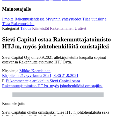
Mainostajalle
Ilmoita Rakennuslehdessä
Myynnin yhteystiedot
Tilaa uutiskirje
Tilaa Rakennuslehti
Kategoriat
Talous
Kiinteistöt
Rakentaminen
Uutiset
Sievi Capital ostaa Rakennuttajatoimisto
HTJ:n, myös johtohenkilöitä omistajiksi
Sievi Capital Oyj on 20.9.2021 allekirjoitetulla kaupalla sopinut
ostavansa Rakennuttajatoimisto HTJ Oy:n.
Kirjoittaja
Mikko Kortelainen
Kirjoitettu 21. syyskuuta 2021, 8:36
21.9.2021
Ei kommentteja
artikkeliin Sievi Capital ostaa
Rakennuttajatoimisto HTJ:n, myös johtohenkilöitä omistajiksi
Kuuntele juttu
Sievi Capitalin ohella omistajiksi tulee HTJ:n johtohenkilöitä sekä