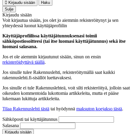
Kirjaudu sisään
Haku
Sulje
Kirjaudu sisään
Voit kirjautua sisään, jos olet jo aiemmin rekisteröitynyt ja sen
yhteydessä luonut käyttäjäprofiilin
Käyttäjäprofiilissa käyttäjätunnuksenasi toimii
sähköpostiosoitteesi (tai itse luomasi käyttäjätunnus) sekä itse
luomasi salasana.
Jos et ole aiemmin kirjautunut sisään, sinun on ensin
rekisteröidyttävä täällä
.
Jos sinulle tulee Rakennuslehti, rekisteröitymällä saat kaikki
rakennuslehti.fi-sisällöt luettavaksesi.
Jos sinulle ei tule Rakennuslehteä, voit silti rekisteröityä, jolloin saat
oikeuden kommentoida lukottomia artikkeleita, mutta et pääse
lukemaan lukittuja artikkeleita.
Tilaa Rakennuslehti tästä
tai hyödynnä
maksuton koejakso tästä
.
Sähköposti tai käyttäjätunnus
Salasana
Kirjaudu sisään