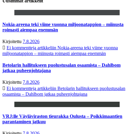
Uusimmat artikkelit
Nokia-areena teki viime vuonna miljoonatappion – miinusta
roimasti aiempaa enemmän
Kirjoitettu
7.8.2026
Ei kommentteja
artikkeliin Nokia-areena teki viime vuonna
miljoonatappion – miinusta roimasti aiempaa enemmän
Betolarin hallitukseen puolustusalan osaamista – Dahlbom
jatkaa puheenjohtajana
Kirjoitettu
7.8.2026
Ei kommentteja
artikkeliin Betolarin hallitukseen puolustusalan
osaamista – Dahlbom jatkaa puheenjohtajana
VRJ:lle Väyläviraston tieurakka Oulusta – Poikkimaantien
parantaminen jatkuu
Kirjoitettu
7.8.2026