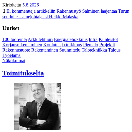
Kirjoitettu
5.8.2026
Ei kommentteja
artikkeliin Rakennustyö Salminen laajentaa Turun
seudulle – aluejohtajaksi Heikki Malaska
Uutiset
100 tuoreinta
Arkkitehtuuri
Energiatehokkuus
Infra
Kiinteistöt
Korjausrakentaminen
Koulutus ja tutkimus
Pientalo
Projektit
Rakennustuote
Rakentaminen
Suunnittelu
Talotekniikka
Talous
Työelämä
Näkökulmat
Toimitukselta