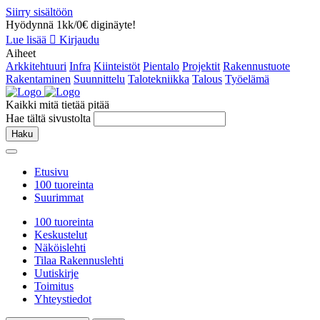
Siirry sisältöön
Hyödynnä 1kk/0€ diginäyte!
Lue lisää
Kirjaudu
Aiheet
Arkkitehtuuri
Infra
Kiinteistöt
Pientalo
Projektit
Rakennustuote
Rakentaminen
Suunnittelu
Talotekniikka
Talous
Työelämä
Kaikki mitä tietää pitää
Hae tältä sivustolta
Haku
Etusivu
100 tuoreinta
Suurimmat
100 tuoreinta
Keskustelut
Näköislehti
Tilaa Rakennuslehti
Uutiskirje
Toimitus
Yhteystiedot