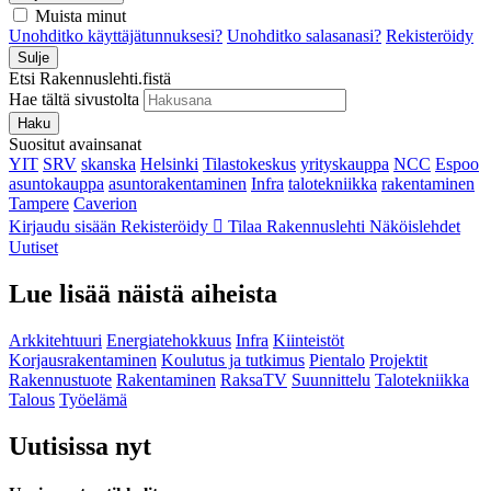
Muista minut
Unohditko käyttäjätunnuksesi?
Unohditko salasanasi?
Rekisteröidy
Sulje
Etsi Rakennuslehti.fistä
Hae tältä sivustolta
Haku
Suositut avainsanat
YIT
SRV
skanska
Helsinki
Tilastokeskus
yrityskauppa
NCC
Espoo
asuntokauppa
asuntorakentaminen
Infra
talotekniikka
rakentaminen
Tampere
Caverion
Kirjaudu sisään
Rekisteröidy
Tilaa Rakennuslehti
Näköislehdet
Uutiset
Lue lisää näistä aiheista
Arkkitehtuuri
Energiatehokkuus
Infra
Kiinteistöt
Korjausrakentaminen
Koulutus ja tutkimus
Pientalo
Projektit
Rakennustuote
Rakentaminen
RaksaTV
Suunnittelu
Talotekniikka
Talous
Työelämä
Uutisissa nyt