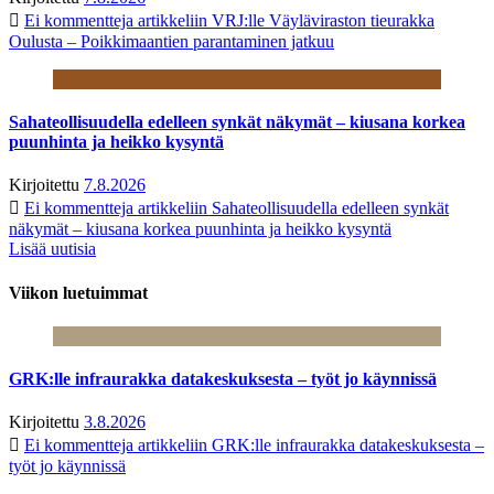
Ei kommentteja
artikkeliin VRJ:lle Väyläviraston tieurakka
Oulusta – Poikkimaantien parantaminen jatkuu
Sahateollisuudella edelleen synkät näkymät – kiusana korkea
puunhinta ja heikko kysyntä
Kirjoitettu
7.8.2026
Ei kommentteja
artikkeliin Sahateollisuudella edelleen synkät
näkymät – kiusana korkea puunhinta ja heikko kysyntä
Lisää uutisia
Viikon luetuimmat
GRK:lle infraurakka datakeskuksesta – työt jo käynnissä
Kirjoitettu
3.8.2026
Ei kommentteja
artikkeliin GRK:lle infraurakka datakeskuksesta –
työt jo käynnissä