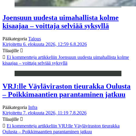
Joensuun uudesta uimahallista kolme
kisaajaa – voittaja selviää syksyllä
Pääkategoria
Talous
Kirjoitettu 6. elokuuta 2026, 12:59
6.8.2026
Tilaajille
Ei kommentteja
artikkeliin Joensuun uudesta uimahallista kolme
kisaajaa – voittaja selviää syksyllä
VRJ:lle Väyläviraston tieurakka Oulusta
– Poikkimaantien parantaminen jatkuu
Pääkategoria
Infra
Kirjoitettu 7. elokuuta 2026, 11:19
7.8.2026
Tilaajille
Ei kommentteja
artikkeliin VRJ:lle Väyläviraston tieurakka
Oulusta – Poikkimaantien parantaminen jatkuu