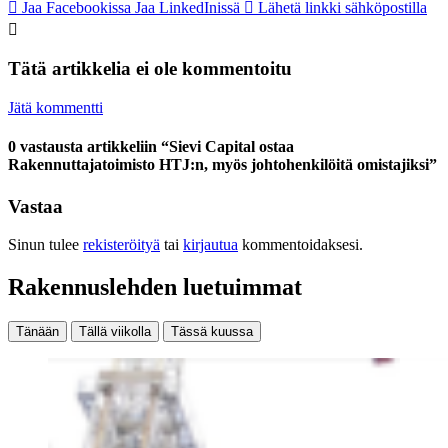
Jaa Facebookissa
Jaa LinkedInissä
Lähetä linkki sähköpostilla
Tätä artikkelia ei ole kommentoitu
Jätä kommentti
0 vastausta artikkeliin “Sievi Capital ostaa
Rakennuttajatoimisto HTJ:n, myös johtohenkilöitä omistajiksi”
Vastaa
Sinun tulee
rekisteröityä
tai
kirjautua
kommentoidaksesi.
Rakennuslehden luetuimmat
Tänään
Tällä viikolla
Tässä kuussa