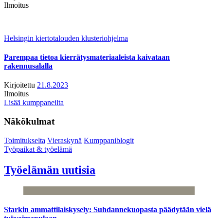
Ilmoitus
Helsingin kiertotalouden klusteriohjelma
Parempaa tietoa kierrätysmateriaaleista kaivataan
rakennusalalla
Kirjoitettu
21.8.2023
Ilmoitus
Lisää kumppaneilta
Näkökulmat
Toimitukselta
Vieraskynä
Kumppaniblogit
Työpaikat & työelämä
Työelämän uutisia
Starkin ammattilaiskysely: Suhdannekuopasta päädytään vielä