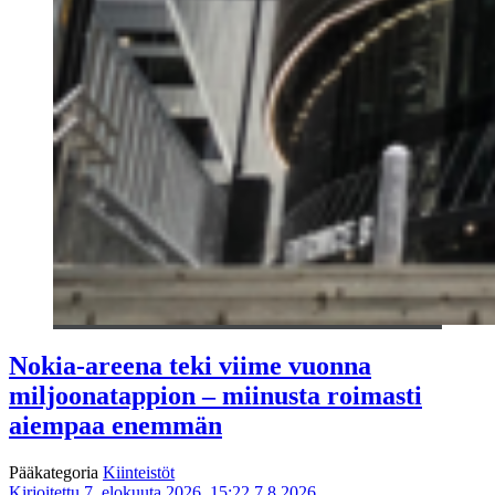
Nokia-areena teki viime vuonna
miljoonatappion – miinusta roimasti
aiempaa enemmän
Pääkategoria
Kiinteistöt
Kirjoitettu 7. elokuuta 2026, 15:22
7.8.2026