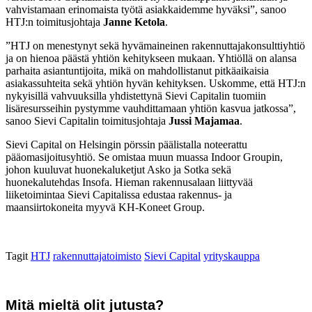
vahvistamaan erinomaista työtä asiakkaidemme hyväksi”, sanoo
HTJ:n toimitusjohtaja
Janne Ketola
.
”HTJ on menestynyt sekä hyvämaineinen rakennuttajakonsulttiyhtiö
ja on hienoa päästä yhtiön kehitykseen mukaan. Yhtiöllä on alansa
parhaita asiantuntijoita, mikä on mahdollistanut pitkäaikaisia
asiakassuhteita sekä yhtiön hyvän kehityksen. Uskomme, että HTJ:n
nykyisillä vahvuuksilla yhdistettynä Sievi Capitalin tuomiin
lisäresursseihin pystymme vauhdittamaan yhtiön kasvua jatkossa”,
sanoo Sievi Capitalin toimitusjohtaja
Jussi Majamaa
.
Sievi Capital on Helsingin pörssin päälistalla noteerattu
pääomasijoitusyhtiö. Se omistaa muun muassa Indoor Groupin,
johon kuuluvat huonekaluketjut Asko ja Sotka sekä
huonekalutehdas Insofa. Hieman rakennusalaan liittyvää
liiketoimintaa Sievi Capitalissa edustaa rakennus- ja
maansiirtokoneita myyvä KH-Koneet Group.
Tagit
HTJ
rakennuttajatoimisto
Sievi Capital
yrityskauppa
Mitä mieltä olit jutusta?