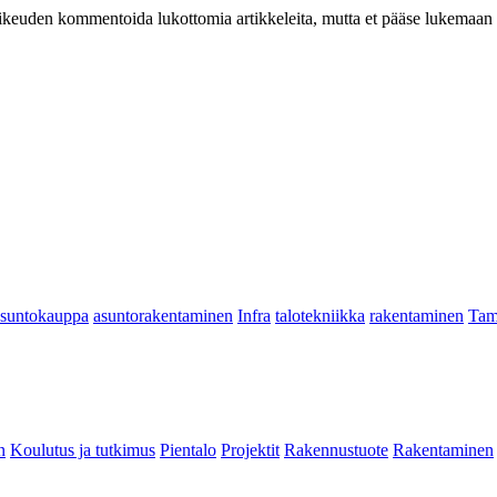
at oikeuden kommentoida lukottomia artikkeleita, mutta et pääse lukemaan l
asuntokauppa
asuntorakentaminen
Infra
talotekniikka
rakentaminen
Tam
n
Koulutus ja tutkimus
Pientalo
Projektit
Rakennustuote
Rakentaminen