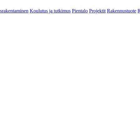
srakentaminen
Koulutus ja tutkimus
Pientalo
Projektit
Rakennustuote
R