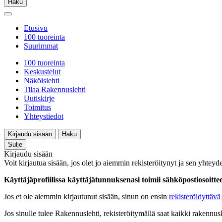
Haku
Etusivu
100 tuoreinta
Suurimmat
100 tuoreinta
Keskustelut
Näköislehti
Tilaa Rakennuslehti
Uutiskirje
Toimitus
Yhteystiedot
Kirjaudu sisään
Haku
Sulje
Kirjaudu sisään
Voit kirjautua sisään, jos olet jo aiemmin rekisteröitynyt ja sen yhteyde
Käyttäjäprofiilissa käyttäjätunnuksenasi toimii sähköpostiosoittees
Jos et ole aiemmin kirjautunut sisään, sinun on ensin
rekisteröidyttävä 
Jos sinulle tulee Rakennuslehti, rekisteröitymällä saat kaikki rakennusle