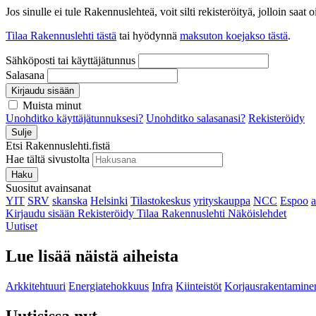
Jos sinulle ei tule Rakennuslehteä, voit silti rekisteröityä, jolloin sa
Tilaa Rakennuslehti tästä
tai hyödynnä
maksuton koejakso tästä
.
Sähköposti tai käyttäjätunnus
Salasana
Kirjaudu sisään
Muista minut
Unohditko käyttäjätunnuksesi?
Unohditko salasanasi?
Rekisteröidy
Sulje
Etsi Rakennuslehti.fistä
Hae tältä sivustolta
Haku
Suositut avainsanat
YIT
SRV
skanska
Helsinki
Tilastokeskus
yrityskauppa
NCC
Espoo
Kirjaudu sisään
Rekisteröidy
Tilaa Rakennuslehti
Näköislehdet
Uutiset
Lue lisää näistä aiheista
Arkkitehtuuri
Energiatehokkuus
Infra
Kiinteistöt
Korjausrakentamine
Uutisissa nyt