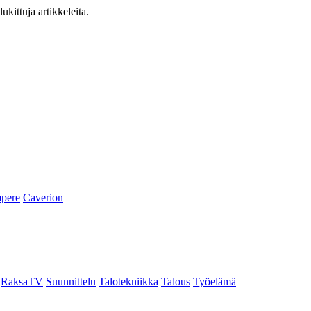
ukittuja artikkeleita.
pere
Caverion
RaksaTV
Suunnittelu
Talotekniikka
Talous
Työelämä