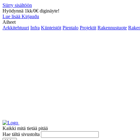
Siirry sisältöön
Hyödynnä 1kk/0€ diginäyte!
Lue lisää
Kirjaudu
Aiheet
Arkkitehtuuri
Infra
Kiinteistöt
Pientalo
Projektit
Rakennustuote
Raken
Kaikki mitä tietää pitää
Hae tältä sivustolta