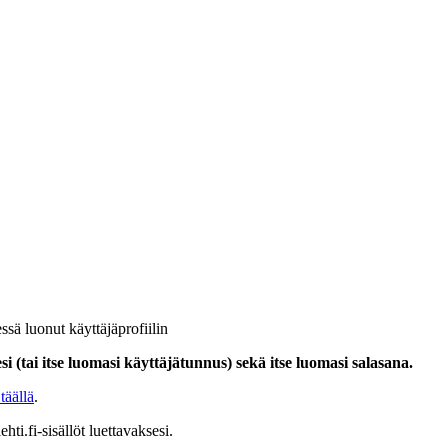
ssä luonut käyttäjäprofiilin
i (tai itse luomasi käyttäjätunnus) sekä itse luomasi salasana.
täällä
.
hti.fi-sisällöt luettavaksesi.