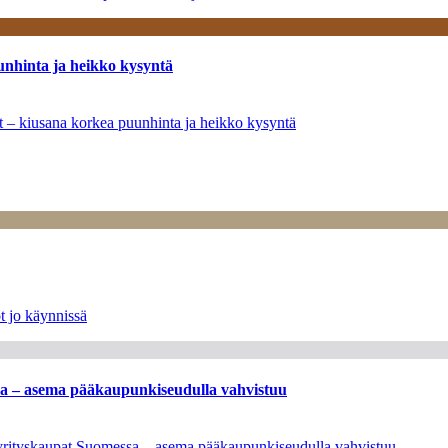
unhinta ja heikko kysyntä
ät – kiusana korkea puunhinta ja heikko kysyntä
t jo käynnissä
ssa – asema pääkaupunkiseudulla vahvistuu
en yrityskaupat Suomessa – asema pääkaupunkiseudulla vahvistuu