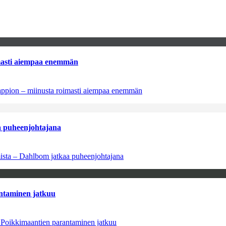
imasti aiempaa enemmän
tappion – miinusta roimasti aiempaa enemmän
aa puheenjohtajana
amista – Dahlbom jatkaa puheenjohtajana
antaminen jatkuu
– Poikkimaantien parantaminen jatkuu