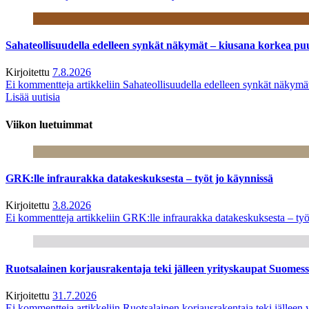
Sahateollisuudella edelleen synkät näkymät – kiusana korkea pu
Kirjoitettu
7.8.2026
Ei kommentteja
artikkeliin Sahateollisuudella edelleen synkät näkym
Lisää uutisia
Viikon luetuimmat
GRK:lle infraurakka datakeskuksesta – työt jo käynnissä
Kirjoitettu
3.8.2026
Ei kommentteja
artikkeliin GRK:lle infraurakka datakeskuksesta – työ
Ruotsalainen korjausrakentaja teki jälleen yrityskaupat Suome
Kirjoitettu
31.7.2026
Ei kommentteja
artikkeliin Ruotsalainen korjausrakentaja teki jälle