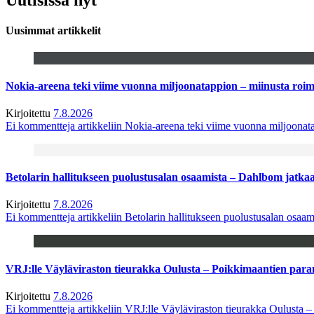
Uusimmat artikkelit
Nokia-areena teki viime vuonna miljoonatappion – miinusta ro
Kirjoitettu
7.8.2026
Ei kommentteja
artikkeliin Nokia-areena teki viime vuonna miljoona
Betolarin hallitukseen puolustusalan osaamista – Dahlbom jatk
Kirjoitettu
7.8.2026
Ei kommentteja
artikkeliin Betolarin hallitukseen puolustusalan osa
VRJ:lle Väyläviraston tieurakka Oulusta – Poikkimaantien par
Kirjoitettu
7.8.2026
Ei kommentteja
artikkeliin VRJ:lle Väyläviraston tieurakka Oulusta 