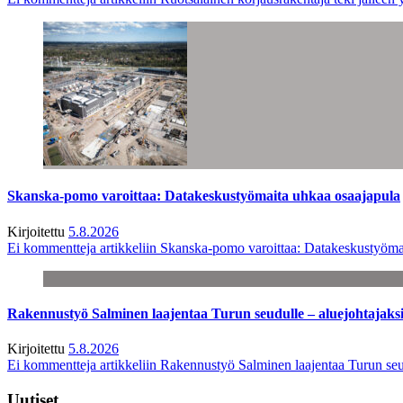
Skanska-pomo varoittaa: Datakeskustyömaita uhkaa osaajapula
Kirjoitettu
5.8.2026
Ei kommentteja
artikkeliin Skanska-pomo varoittaa: Datakeskustyöma
Rakennustyö Salminen laajentaa Turun seudulle – aluejohtajaks
Kirjoitettu
5.8.2026
Ei kommentteja
artikkeliin Rakennustyö Salminen laajentaa Turun seu
Uutiset