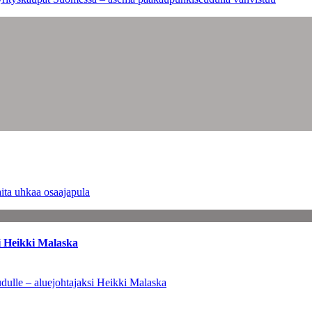
ita uhkaa osaajapula
i Heikki Malaska
dulle – aluejohtajaksi Heikki Malaska