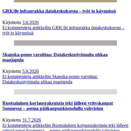
GRK:lle infraurakka datakeskuksesta – työt jo käynnissä
Kirjoitettu
3.8.2026
Ei kommentteja
artikkeliin GRK:lle infraurakka datakeskuksesta –
työt jo käynnissä
Skanska-pomo varoittaa: Datakeskustyömaita uhkaa
osaajapula
Kirjoitettu
5.8.2026
Ei kommentteja
artikkeliin Skanska-pomo varoittaa:
Datakeskustyömaita uhkaa osaajapula
Ruotsalainen korjausrakentaja teki jälleen yrityskaupat
Suomessa – asema pääkaupunkiseudulla vahvistuu
Kirjoitettu
31.7.2026
Ei kommentteja
artikkeliin Ruotsalainen korjausrakentaja teki jälleen
yrityskaupat Suomessa – asema pääkaupunkiseudulla vahvistuu