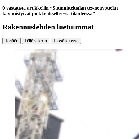
0 vastausta artikkeliin “Suunnittelualan tes-neuvottelut
käynnistyivät poikkeuksellisessa tilanteessa”
Rakennuslehden luetuimmat
Tänään
Tällä viikolla
Tässä kuussa