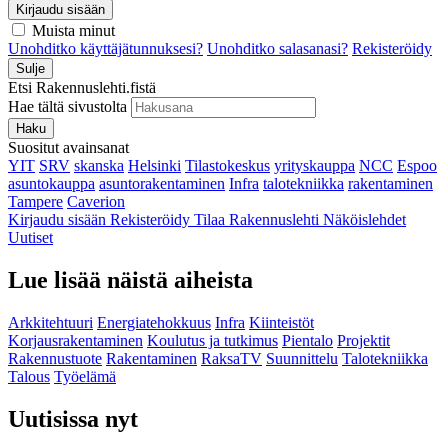
Kirjaudu sisään
Muista minut
Unohditko käyttäjätunnuksesi?
Unohditko salasanasi?
Rekisteröidy
Sulje
Etsi Rakennuslehti.fistä
Hae tältä sivustolta
Haku
Suositut avainsanat
YIT
SRV
skanska
Helsinki
Tilastokeskus
yrityskauppa
NCC
Espoo
asuntokauppa
asuntorakentaminen
Infra
talotekniikka
rakentaminen
Tampere
Caverion
Kirjaudu sisään
Rekisteröidy
Tilaa Rakennuslehti
Näköislehdet
Uutiset
Lue lisää näistä aiheista
Arkkitehtuuri
Energiatehokkuus
Infra
Kiinteistöt
Korjausrakentaminen
Koulutus ja tutkimus
Pientalo
Projektit
Rakennustuote
Rakentaminen
RaksaTV
Suunnittelu
Talotekniikka
Talous
Työelämä
Uutisissa nyt