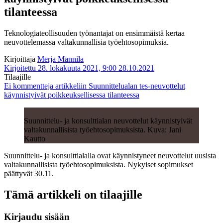
tilanteessa
Teknologiateollisuuden työnantajat on ensimmäistä kertaa
neuvottelemassa valtakunnallisia työehtosopimuksia.
Kirjoittaja
Merja Mannila
Kirjoitettu 28. lokakuuta 2021, 9:00
28.10.2021
Tilaajille
Ei kommentteja
artikkeliin Suunnittelualan tes-neuvottelut
käynnistyivät poikkeuksellisessa tilanteessa
Suunnittelu- ja konsulttialan neuvottelut käynnistyivät
valtakunnallisista työehtosopimuksista. Kuva: Jani
Kautto
Suunnittelu- ja konsulttialalla ovat käynnistyneet neuvottelut uusista
valtakunnallisista työehtosopimuksista. Nykyiset sopimukset
päättyvät 30.11.
Tämä artikkeli on tilaajille
Kirjaudu sisään