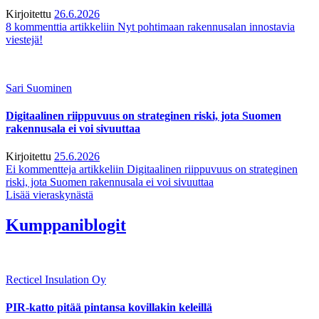
Kirjoitettu
26.6.2026
8 kommenttia
artikkeliin Nyt pohtimaan rakennusalan innostavia
viestejä!
Sari Suominen
Digitaalinen riippuvuus on strateginen riski, jota Suomen
rakennusala ei voi sivuuttaa
Kirjoitettu
25.6.2026
Ei kommentteja
artikkeliin Digitaalinen riippuvuus on strateginen
riski, jota Suomen rakennusala ei voi sivuuttaa
Lisää vieraskynästä
Kumppaniblogit
Recticel Insulation Oy
PIR-katto pitää pintansa kovillakin keleillä