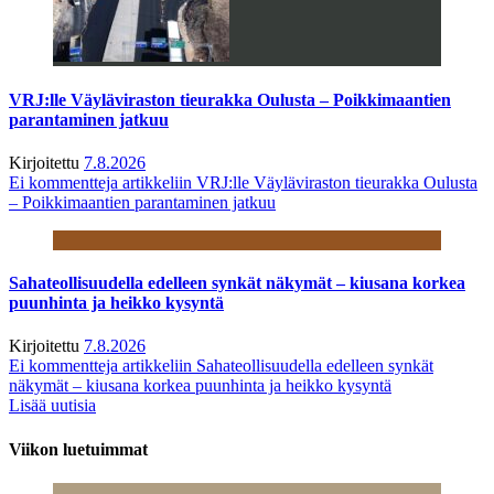
VRJ:lle Väyläviraston tieurakka Oulusta – Poikkimaantien
parantaminen jatkuu
Kirjoitettu
7.8.2026
Ei kommentteja
artikkeliin VRJ:lle Väyläviraston tieurakka Oulusta
– Poikkimaantien parantaminen jatkuu
Sahateollisuudella edelleen synkät näkymät – kiusana korkea
puunhinta ja heikko kysyntä
Kirjoitettu
7.8.2026
Ei kommentteja
artikkeliin Sahateollisuudella edelleen synkät
näkymät – kiusana korkea puunhinta ja heikko kysyntä
Lisää uutisia
Viikon luetuimmat