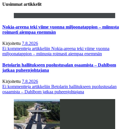
Uusimmat artikkelit
Nokia-areena teki viime vuonna miljoonatappion – miinusta
roimasti aiempaa enemmän
Kirjoitettu
7.8.2026
Ei kommentteja
artikkeliin Nokia-areena teki viime vuonna
miljoonatappion – miinusta roimasti aiempaa enemmän
Betolarin hallitukseen puolustusalan osaamista – Dahlbom
jatkaa puheenjohtajana
Kirjoitettu
7.8.2026
Ei kommentteja
artikkeliin Betolarin hallitukseen puolustusalan
osaamista – Dahlbom jatkaa puheenjohtajana