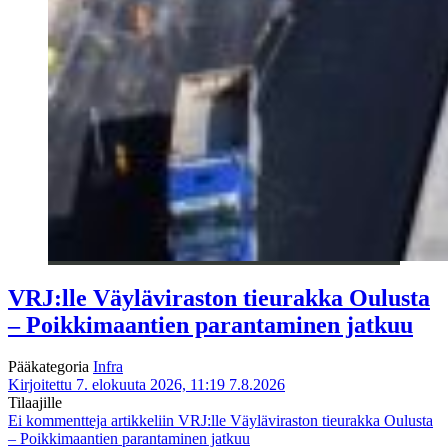
VRJ:lle Väyläviraston tieurakka Oulusta
– Poikkimaantien parantaminen jatkuu
Pääkategoria
Infra
Kirjoitettu 7. elokuuta 2026, 11:19
7.8.2026
Tilaajille
Ei kommentteja
artikkeliin VRJ:lle Väyläviraston tieurakka Oulusta
– Poikkimaantien parantaminen jatkuu