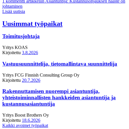
1 kommentti
artikkeliin Asiantuntija: Kustannusohjauksen haaste on
johtaminen
Lisää uutisia
Uusimmat työpaikat
Toimitusjohtaja
Yritys
KOAS
Kirjoitettu
3.8.2026
Vastuusuunnittelija, tietomallintava suunnittelija
Yritys
FCG Finnish Consulting Group Oy
Kirjoitettu
20.7.2026
Rakennuttamisen nuorempi asiantuntija,
yhteistoiminnallisten hankkeiden asiantuntija ja
kustannusasiantuntija
Yritys
Boost Brothers Oy
Kirjoitettu
18.6.2026
Kaikki avoimet työpaikat