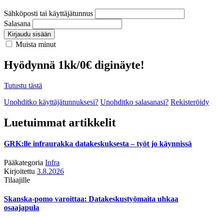
Sähköposti tai käyttäjätunnus
Salasana
Kirjaudu sisään
Muista minut
Hyödynnä 1kk/0€ diginäyte!
Tutustu tästä
Unohditko käyttäjätunnuksesi?
Unohditko salasanasi?
Rekisteröidy
Luetuimmat artikkelit
GRK:lle infraurakka datakeskuksesta – työt jo käynnissä
Pääkategoria
Infra
Kirjoitettu
3.8.2026
Tilaajille
Skanska-pomo varoittaa: Datakeskustyömaita uhkaa
osaajapula