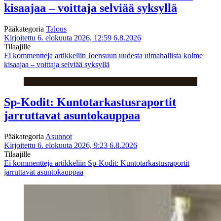
kisaajaa – voittaja selviää syksyllä
Pääkategoria
Talous
Kirjoitettu 6. elokuuta 2026, 12:59
6.8.2026
Tilaajille
Ei kommentteja
artikkeliin Joensuun uudesta uimahallista kolme
kisaajaa – voittaja selviää syksyllä
Sp-Kodit: Kuntotarkastusraportit
jarruttavat asuntokauppaa
Pääkategoria
Asunnot
Kirjoitettu 6. elokuuta 2026, 9:23
6.8.2026
Tilaajille
Ei kommentteja
artikkeliin Sp-Kodit: Kuntotarkastusraportit
jarruttavat asuntokauppaa