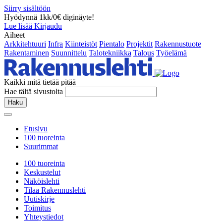
Siirry sisältöön
Hyödynnä 1kk/0€ diginäyte!
Lue lisää
Kirjaudu
Aiheet
Arkkitehtuuri
Infra
Kiinteistöt
Pientalo
Projektit
Rakennustuote
Rakentaminen
Suunnittelu
Talotekniikka
Talous
Työelämä
Kaikki mitä tietää pitää
Hae tältä sivustolta
Haku
Etusivu
100 tuoreinta
Suurimmat
100 tuoreinta
Keskustelut
Näköislehti
Tilaa Rakennuslehti
Uutiskirje
Toimitus
Yhteystiedot