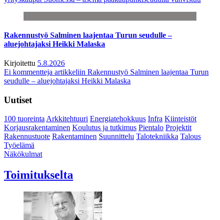
Rakennustyö Salminen laajentaa Turun seudulle –
aluejohtajaksi Heikki Malaska
Kirjoitettu
5.8.2026
Ei kommentteja
artikkeliin Rakennustyö Salminen laajentaa Turun
seudulle – aluejohtajaksi Heikki Malaska
Uutiset
100 tuoreinta
Arkkitehtuuri
Energiatehokkuus
Infra
Kiinteistöt
Korjausrakentaminen
Koulutus ja tutkimus
Pientalo
Projektit
Rakennustuote
Rakentaminen
Suunnittelu
Talotekniikka
Talous
Työelämä
Näkökulmat
Toimitukselta