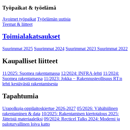
Työpaikat & työelämä
Avoimet työpaikat
Työelämän uutisia
Teemat & liitteet
Toimialakatsaukset
Suurimmat 2025
Suurimmat 2024
Suurimmat 2023
Suurimmat 2022
Kaupalliset liitteet
11/2025: Suomea rakentamassa
12/2024: INFRA-lehti
11/2024:
Suomea rakentamassa
11/2023: Jokka − Rakennusteollisuus RT:n
lehti kestävästä rakentamisesta
Tapahtumia
Urapolkuja-oppilaitoskiertue 2026-2027
05/2026: Vähähiilinen
rakentaminen & data
10/2025: Rakentamisen kiertotalous 2025:
Jätteistä materiaaleiksi
09/2024: Recticel Talks 2024: Moderni ja
paloturvallinen loiva katto