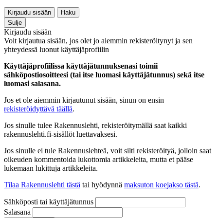
Kirjaudu sisään
Haku
Sulje
Kirjaudu sisään
Voit kirjautua sisään, jos olet jo aiemmin rekisteröitynyt ja sen
yhteydessä luonut käyttäjäprofiilin
Käyttäjäprofiilissa käyttäjätunnuksenasi toimii
sähköpostiosoitteesi (tai itse luomasi käyttäjätunnus) sekä itse
luomasi salasana.
Jos et ole aiemmin kirjautunut sisään, sinun on ensin
rekisteröidyttävä täällä
.
Jos sinulle tulee Rakennuslehti, rekisteröitymällä saat kaikki
rakennuslehti.fi-sisällöt luettavaksesi.
Jos sinulle ei tule Rakennuslehteä, voit silti rekisteröityä, jolloin saat
oikeuden kommentoida lukottomia artikkeleita, mutta et pääse
lukemaan lukittuja artikkeleita.
Tilaa Rakennuslehti tästä
tai hyödynnä
maksuton koejakso tästä
.
Sähköposti tai käyttäjätunnus
Salasana