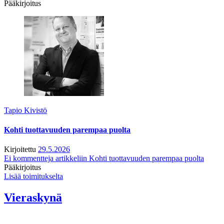
Pääkirjoitus
Tapio Kivistö
Kohti tuottavuuden parempaa puolta
Kirjoitettu
29.5.2026
Ei kommentteja
artikkeliin Kohti tuottavuuden parempaa puolta
Pääkirjoitus
Lisää toimitukselta
Vieraskynä