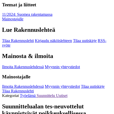
Teemat ja liitteet
11/2024: Suomea rakentamassa
Mainostajalle
Lue Rakennuslehteä
Tilaa Rakennuslehti
Kirjaudu näköislehteen
Tilaa uutiskirje
RSS-
syöte
Mainosta & ilmoita
Ilmoita Rakennuslehdessä
Myynnin yhteystiedot
Mainostajalle
Ilmoita Rakennuslehdessä
Myynnin yhteystiedot
Tilaa uutiskirje
Tilaa Rakennuslehti
Kategoriat
Työelämä
Suunnittelu
Uutiset
Suunnittelualan tes-neuvottelut
käynnistyivät poikkeuksellisessa