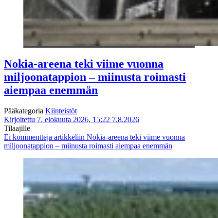
Nokia-areena teki viime vuonna
miljoonatappion – miinusta roimasti
aiempaa enemmän
Pääkategoria
Kiinteistöt
Kirjoitettu 7. elokuuta 2026, 15:22
7.8.2026
Tilaajille
Ei kommentteja
artikkeliin Nokia-areena teki viime vuonna
miljoonatappion – miinusta roimasti aiempaa enemmän