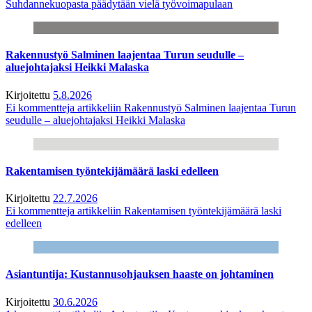
Suhdannekuopasta päädytään vielä työvoimapulaan
Rakennustyö Salminen laajentaa Turun seudulle –
aluejohtajaksi Heikki Malaska
Kirjoitettu
5.8.2026
Ei kommentteja
artikkeliin Rakennustyö Salminen laajentaa Turun
seudulle – aluejohtajaksi Heikki Malaska
Rakentamisen työntekijämäärä laski edelleen
Kirjoitettu
22.7.2026
Ei kommentteja
artikkeliin Rakentamisen työntekijämäärä laski
edelleen
Asiantuntija: Kustannusohjauksen haaste on johtaminen
Kirjoitettu
30.6.2026