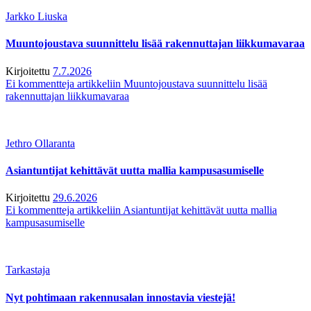
Jarkko Liuska
Muuntojoustava suunnittelu lisää rakennuttajan liikkumavaraa
Kirjoitettu
7.7.2026
Ei kommentteja
artikkeliin Muuntojoustava suunnittelu lisää
rakennuttajan liikkumavaraa
Jethro Ollaranta
Asiantuntijat kehittävät uutta mallia kampusasumiselle
Kirjoitettu
29.6.2026
Ei kommentteja
artikkeliin Asiantuntijat kehittävät uutta mallia
kampusasumiselle
Tarkastaja
Nyt pohtimaan rakennusalan innostavia viestejä!