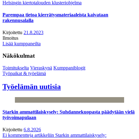
Helsingin kiertotalouden klusteriohjelma
Parempaa tietoa kierrätysmateriaaleista kaivataan
rakennusalalla
Kirjoitettu
21.8.2023
Ilmoitus
Lisää kumppaneilta
Näkökulmat
Toimitukselta
Vieraskynä
Kumppaniblogit
Työpaikat & työelämä
Työelämän uutisia
Starkin ammattilaiskysely: Suhdannekuopasta päädytään vielä
työvoimapulaan
Kirjoitettu
6.8.2026
Ei kommentteja
artikkeliin Starkin ammattilaiskysely: