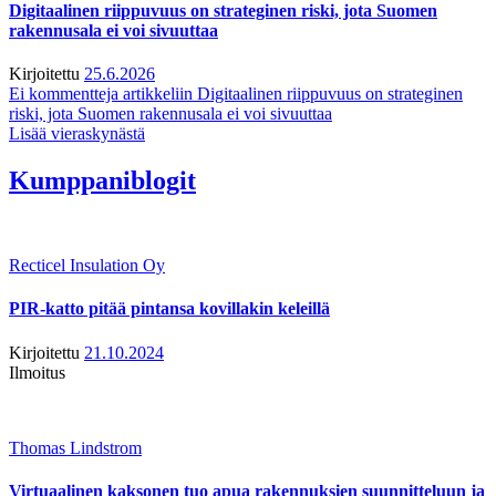
Digitaalinen riippuvuus on strateginen riski, jota Suomen
rakennusala ei voi sivuuttaa
Kirjoitettu
25.6.2026
Ei kommentteja
artikkeliin Digitaalinen riippuvuus on strateginen
riski, jota Suomen rakennusala ei voi sivuuttaa
Lisää vieraskynästä
Kumppaniblogit
Recticel Insulation Oy
PIR-katto pitää pintansa kovillakin keleillä
Kirjoitettu
21.10.2024
Ilmoitus
Thomas Lindstrom
Virtuaalinen kaksonen tuo apua rakennuksien suunnitteluun ja