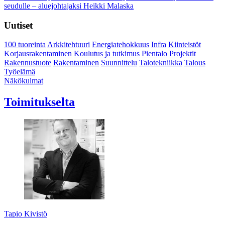
seudulle – aluejohtajaksi Heikki Malaska
Uutiset
100 tuoreinta
Arkkitehtuuri
Energiatehokkuus
Infra
Kiinteistöt
Korjausrakentaminen
Koulutus ja tutkimus
Pientalo
Projektit
Rakennustuote
Rakentaminen
Suunnittelu
Talotekniikka
Talous
Työelämä
Näkökulmat
Toimitukselta
Tapio Kivistö