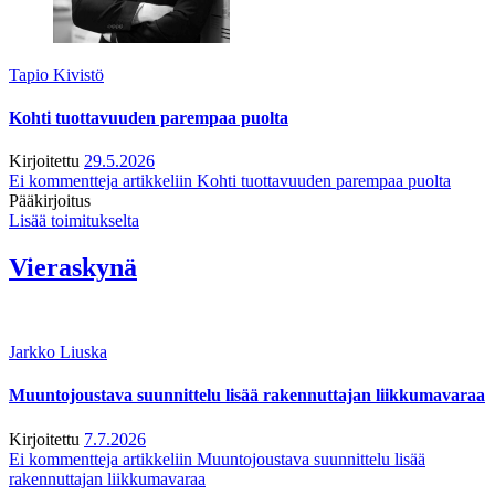
Tapio Kivistö
Kohti tuottavuuden parempaa puolta
Kirjoitettu
29.5.2026
Ei kommentteja
artikkeliin Kohti tuottavuuden parempaa puolta
Pääkirjoitus
Lisää toimitukselta
Vieraskynä
Jarkko Liuska
Muuntojoustava suunnittelu lisää rakennuttajan liikkumavaraa
Kirjoitettu
7.7.2026
Ei kommentteja
artikkeliin Muuntojoustava suunnittelu lisää
rakennuttajan liikkumavaraa