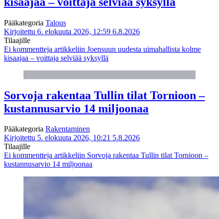
kisaajaa – voittaja selviää syksyllä
Pääkategoria
Talous
Kirjoitettu 6. elokuuta 2026, 12:59
6.8.2026
Tilaajille
Ei kommentteja
artikkeliin Joensuun uudesta uimahallista kolme
kisaajaa – voittaja selviää syksyllä
Sorvoja rakentaa Tullin tilat Tornioon –
kustannusarvio 14 miljoonaa
Pääkategoria
Rakentaminen
Kirjoitettu 5. elokuuta 2026, 10:21
5.8.2026
Tilaajille
Ei kommentteja
artikkeliin Sorvoja rakentaa Tullin tilat Tornioon –
kustannusarvio 14 miljoonaa