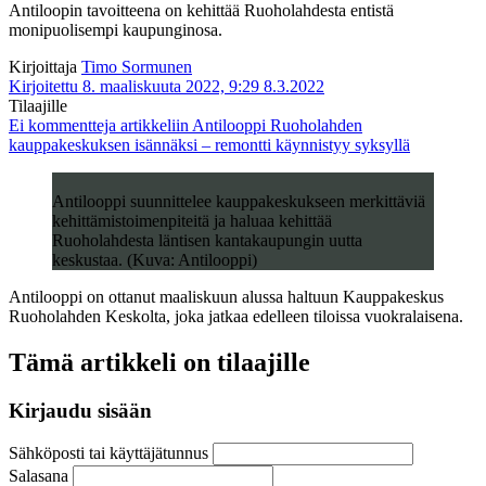
Antiloopin tavoitteena on kehittää Ruoholahdesta entistä
monipuolisempi kaupunginosa.
Kirjoittaja
Timo Sormunen
Kirjoitettu 8. maaliskuuta 2022, 9:29
8.3.2022
Tilaajille
Ei kommentteja
artikkeliin Antilooppi Ruoholahden
kauppakeskuksen isännäksi – remontti käynnistyy syksyllä
Antilooppi suunnittelee kauppakeskukseen merkittäviä
kehittämistoimenpiteitä ja haluaa kehittää
Ruoholahdesta läntisen kantakaupungin uutta
keskustaa. (Kuva: Antilooppi)
Antilooppi on ottanut maaliskuun alussa haltuun Kauppakeskus
Ruoholahden Keskolta, joka jatkaa edelleen tiloissa vuokralaisena.
Tämä artikkeli on tilaajille
Kirjaudu sisään
Sähköposti tai käyttäjätunnus
Salasana