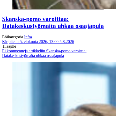
Skanska-pomo varoittaa:
Datakeskustyömaita uhkaa osaajapula
Pääkategoria
Infra
Kirjoitettu 5. elokuuta 2026, 13:00
5.8.2026
Tilaajille
Ei kommentteja
artikkeliin Skanska-pomo varoittaa:
Datakeskustyömaita uhkaa osaajapula