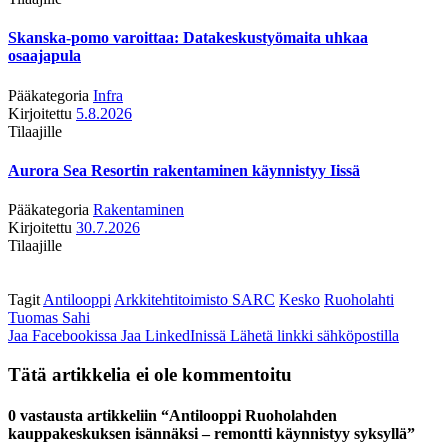
Skanska-pomo varoittaa: Datakeskustyömaita uhkaa
osaajapula
Pääkategoria
Infra
Kirjoitettu
5.8.2026
Tilaajille
Aurora Sea Resortin rakentaminen käynnistyy Iissä
Pääkategoria
Rakentaminen
Kirjoitettu
30.7.2026
Tilaajille
Tagit
Antilooppi
Arkkitehtitoimisto SARC
Kesko
Ruoholahti
Tuomas Sahi
Jaa Facebookissa
Jaa LinkedInissä
Lähetä linkki sähköpostilla
Tätä artikkelia ei ole kommentoitu
0 vastausta artikkeliin “Antilooppi Ruoholahden
kauppakeskuksen isännäksi – remontti käynnistyy syksyllä”