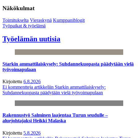
Näkökulmat
Toimitukselta
Vieraskynä
Kumppaniblogit
Työpaikat & työelämä
Työelämän uutisia
Starkin ammattilaiskysely: Suhdannekuopasta päädytään vielä
työvoimapulaan
Kirjoitettu
6.8.2026
Ei kommentteja
artikkeliin Starkin ammattilaiskysely:
Suhdannekuopasta päädytään vielä työvoimapulaan
Rakennustyö Salminen laajentaa Turun seudulle –
aluejohtajaksi Heikki Malaska
Kirjoitettu
5.8.2026