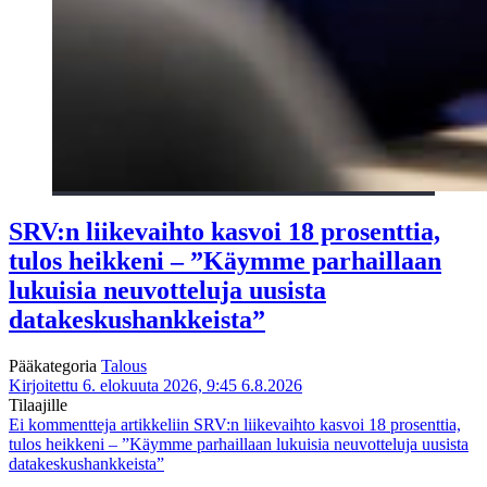
SRV:n liikevaihto kasvoi 18 prosenttia,
tulos heikkeni – ”Käymme parhaillaan
lukuisia neuvotteluja uusista
datakeskushankkeista”
Pääkategoria
Talous
Kirjoitettu 6. elokuuta 2026, 9:45
6.8.2026
Tilaajille
Ei kommentteja
artikkeliin SRV:n liikevaihto kasvoi 18 prosenttia,
tulos heikkeni – ”Käymme parhaillaan lukuisia neuvotteluja uusista
datakeskushankkeista”