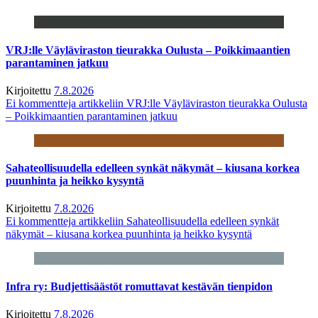
VRJ:lle Väyläviraston tieurakka Oulusta – Poikkimaantien
parantaminen jatkuu
Kirjoitettu
7.8.2026
Ei kommentteja
artikkeliin VRJ:lle Väyläviraston tieurakka Oulusta
– Poikkimaantien parantaminen jatkuu
Sahateollisuudella edelleen synkät näkymät – kiusana korkea
puunhinta ja heikko kysyntä
Kirjoitettu
7.8.2026
Ei kommentteja
artikkeliin Sahateollisuudella edelleen synkät
näkymät – kiusana korkea puunhinta ja heikko kysyntä
Infra ry: Budjettisäästöt romuttavat kestävän tienpidon
Kirjoitettu
7.8.2026