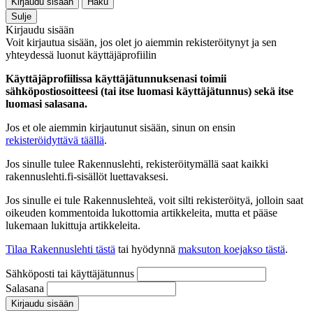
Kirjaudu sisään
Haku
Sulje
Kirjaudu sisään
Voit kirjautua sisään, jos olet jo aiemmin rekisteröitynyt ja sen
yhteydessä luonut käyttäjäprofiilin
Käyttäjäprofiilissa käyttäjätunnuksenasi toimii
sähköpostiosoitteesi (tai itse luomasi käyttäjätunnus) sekä itse
luomasi salasana.
Jos et ole aiemmin kirjautunut sisään, sinun on ensin
rekisteröidyttävä täällä
.
Jos sinulle tulee Rakennuslehti, rekisteröitymällä saat kaikki
rakennuslehti.fi-sisällöt luettavaksesi.
Jos sinulle ei tule Rakennuslehteä, voit silti rekisteröityä, jolloin saat
oikeuden kommentoida lukottomia artikkeleita, mutta et pääse
lukemaan lukittuja artikkeleita.
Tilaa Rakennuslehti tästä
tai hyödynnä
maksuton koejakso tästä
.
Sähköposti tai käyttäjätunnus
Salasana
Kirjaudu sisään