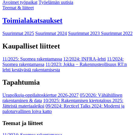
Avoimet työpaikat
Työelämän uutisia
Teemat & liitteet
Toimialakatsaukset
Suurimmat 2025
Suurimmat 2024
Suurimmat 2023
Suurimmat 2022
Kaupalliset liitteet
11/2025: Suomea rakentamassa
12/2024: INFRA-lehti
11/2024:
Suomea rakentamassa
11/2023: Jokka − Rakennusteollisuus RT:n
lehti kestävästä rakentamisesta
Tapahtumia
Urapolkuja-oppilaitoskiertue 2026-2027
05/2026: Vähähiilinen
rakentaminen & data
10/2025: Rakentamisen kiertotalous 2025:
Jätteistä materiaaleiksi
09/2024: Recticel Talks 2024: Moderni ja
paloturvallinen loiva katto
Teemat ja liitteet
11/2024: Suomea rakentamassa