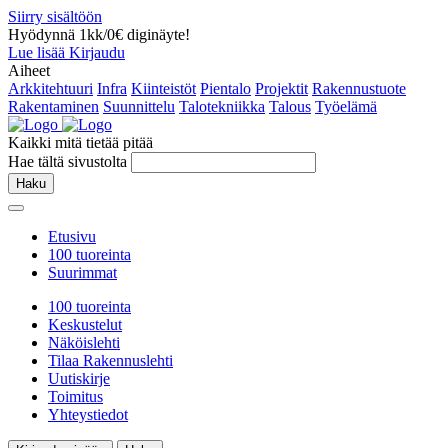
Siirry sisältöön
Hyödynnä 1kk/0€ diginäyte!
Lue lisää
Kirjaudu
Aiheet
Arkkitehtuuri
Infra
Kiinteistöt
Pientalo
Projektit
Rakennustuote
Rakentaminen
Suunnittelu
Talotekniikka
Talous
Työelämä
Kaikki mitä tietää pitää
Hae tältä sivustolta
Haku
Etusivu
100 tuoreinta
Suurimmat
100 tuoreinta
Keskustelut
Näköislehti
Tilaa Rakennuslehti
Uutiskirje
Toimitus
Yhteystiedot