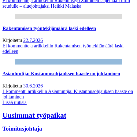
Ei kommentteja
artikkeliin Rakennustyö Salminen laajentaa Turun
seudulle – aluejohtajaksi Heikki Malaska
Rakentamisen työntekijämäärä laski edelleen
Kirjoitettu
22.7.2026
Ei kommentteja
artikkeliin Rakentamisen työntekijämäärä laski
edelleen
Asiantuntija: Kustannusohjauksen haaste on johtaminen
Kirjoitettu
30.6.2026
1 kommentti
artikkeliin Asiantuntija: Kustannusohjauksen haaste on
johtaminen
Lisää uutisia
Uusimmat työpaikat
Toimitusjohtaja