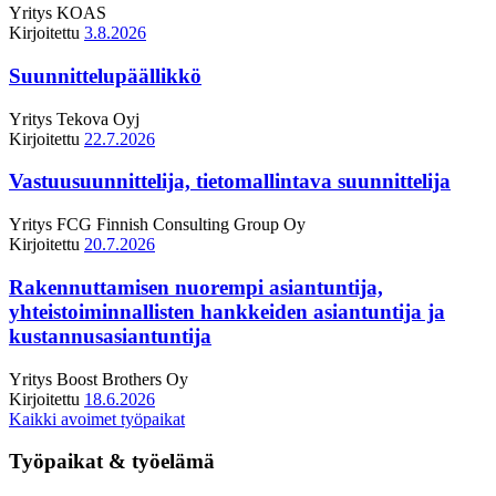
Yritys
KOAS
Kirjoitettu
3.8.2026
Suunnittelupäällikkö
Yritys
Tekova Oyj
Kirjoitettu
22.7.2026
Vastuusuunnittelija, tietomallintava suunnittelija
Yritys
FCG Finnish Consulting Group Oy
Kirjoitettu
20.7.2026
Rakennuttamisen nuorempi asiantuntija,
yhteistoiminnallisten hankkeiden asiantuntija ja
kustannusasiantuntija
Yritys
Boost Brothers Oy
Kirjoitettu
18.6.2026
Kaikki avoimet työpaikat
Työpaikat & työelämä