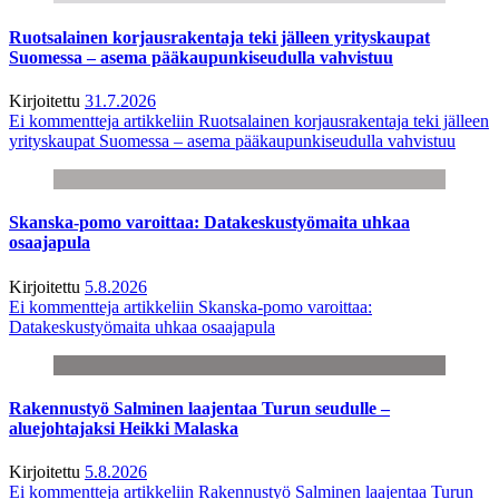
Ruotsalainen korjausrakentaja teki jälleen yrityskaupat
Suomessa – asema pääkaupunkiseudulla vahvistuu
Kirjoitettu
31.7.2026
Ei kommentteja
artikkeliin Ruotsalainen korjausrakentaja teki jälleen
yrityskaupat Suomessa – asema pääkaupunkiseudulla vahvistuu
Skanska-pomo varoittaa: Datakeskustyömaita uhkaa
osaajapula
Kirjoitettu
5.8.2026
Ei kommentteja
artikkeliin Skanska-pomo varoittaa:
Datakeskustyömaita uhkaa osaajapula
Rakennustyö Salminen laajentaa Turun seudulle –
aluejohtajaksi Heikki Malaska
Kirjoitettu
5.8.2026
Ei kommentteja
artikkeliin Rakennustyö Salminen laajentaa Turun