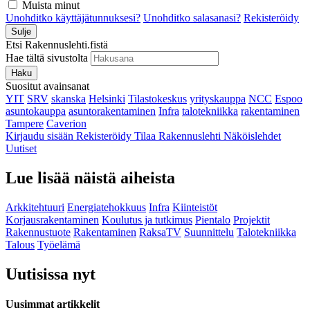
Muista minut
Unohditko käyttäjätunnuksesi?
Unohditko salasanasi?
Rekisteröidy
Sulje
Etsi Rakennuslehti.fistä
Hae tältä sivustolta
Haku
Suositut avainsanat
YIT
SRV
skanska
Helsinki
Tilastokeskus
yrityskauppa
NCC
Espoo
asuntokauppa
asuntorakentaminen
Infra
talotekniikka
rakentaminen
Tampere
Caverion
Kirjaudu sisään
Rekisteröidy
Tilaa Rakennuslehti
Näköislehdet
Uutiset
Lue lisää näistä aiheista
Arkkitehtuuri
Energiatehokkuus
Infra
Kiinteistöt
Korjausrakentaminen
Koulutus ja tutkimus
Pientalo
Projektit
Rakennustuote
Rakentaminen
RaksaTV
Suunnittelu
Talotekniikka
Talous
Työelämä
Uutisissa nyt
Uusimmat artikkelit