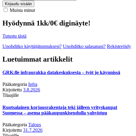
Kirjaudu sisään
Muista minut
Hyödynnä 1kk/0€ diginäyte!
Tutustu tästä
Unohditko käyttäjätunnuksesi?
Unohditko salasanasi?
Rekisteröidy
Luetuimmat artikkelit
GRK:lle infraurakka datakeskuksesta – työt jo käynnissä
Pääkategoria
Infra
Kirjoitettu
3.8.2026
Tilaajille
Ruotsalainen korjausrakentaja teki jälleen yrityskaupat
Suomessa – asema pääkaupunkiseudulla vahvistuu
Pääkategoria
Talous
Kirjoitettu
31.7.2026
Tilaajille