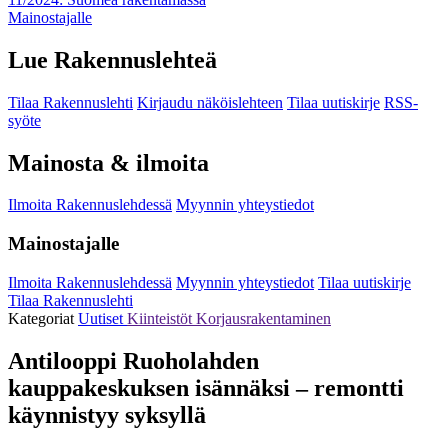
Mainostajalle
Lue Rakennuslehteä
Tilaa Rakennuslehti
Kirjaudu näköislehteen
Tilaa uutiskirje
RSS-
syöte
Mainosta & ilmoita
Ilmoita Rakennuslehdessä
Myynnin yhteystiedot
Mainostajalle
Ilmoita Rakennuslehdessä
Myynnin yhteystiedot
Tilaa uutiskirje
Tilaa Rakennuslehti
Kategoriat
Uutiset
Kiinteistöt
Korjausrakentaminen
Antilooppi Ruoholahden
kauppakeskuksen isännäksi – remontti
käynnistyy syksyllä