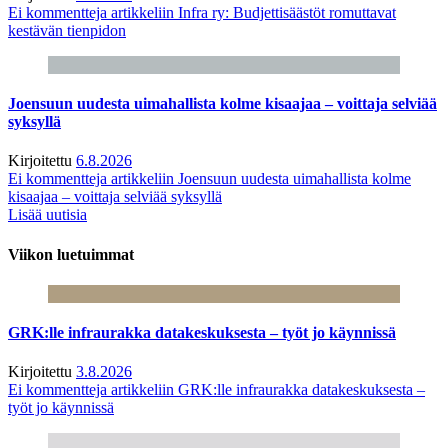
Ei kommentteja
artikkeliin Infra ry: Budjettisäästöt romuttavat
kestävän tienpidon
Joensuun uudesta uimahallista kolme kisaajaa – voittaja selviää
syksyllä
Kirjoitettu
6.8.2026
Ei kommentteja
artikkeliin Joensuun uudesta uimahallista kolme
kisaajaa – voittaja selviää syksyllä
Lisää uutisia
Viikon luetuimmat
GRK:lle infraurakka datakeskuksesta – työt jo käynnissä
Kirjoitettu
3.8.2026
Ei kommentteja
artikkeliin GRK:lle infraurakka datakeskuksesta –
työt jo käynnissä