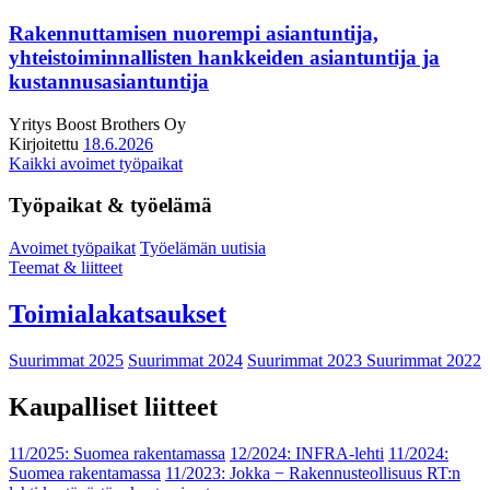
Rakennuttamisen nuorempi asiantuntija,
yhteistoiminnallisten hankkeiden asiantuntija ja
kustannusasiantuntija
Yritys
Boost Brothers Oy
Kirjoitettu
18.6.2026
Kaikki avoimet työpaikat
Työpaikat & työelämä
Avoimet työpaikat
Työelämän uutisia
Teemat & liitteet
Toimialakatsaukset
Suurimmat 2025
Suurimmat 2024
Suurimmat 2023
Suurimmat 2022
Kaupalliset liitteet
11/2025: Suomea rakentamassa
12/2024: INFRA-lehti
11/2024:
Suomea rakentamassa
11/2023: Jokka − Rakennusteollisuus RT:n