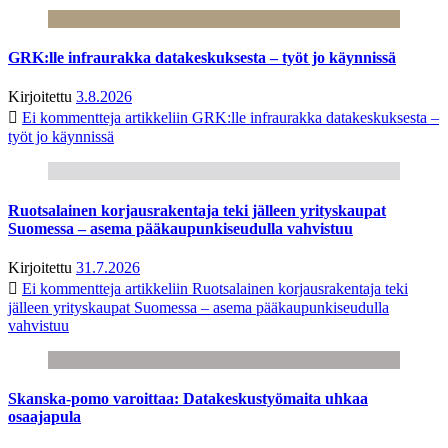
GRK:lle infraurakka datakeskuksesta – työt jo käynnissä
Kirjoitettu
3.8.2026
Ei kommentteja
artikkeliin GRK:lle infraurakka datakeskuksesta –
työt jo käynnissä
Ruotsalainen korjausrakentaja teki jälleen yrityskaupat
Suomessa – asema pääkaupunkiseudulla vahvistuu
Kirjoitettu
31.7.2026
Ei kommentteja
artikkeliin Ruotsalainen korjausrakentaja teki
jälleen yrityskaupat Suomessa – asema pääkaupunkiseudulla
vahvistuu
Skanska-pomo varoittaa: Datakeskustyömaita uhkaa
osaajapula