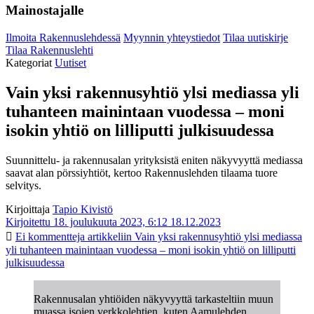
Mainostajalle
Ilmoita Rakennuslehdessä
Myynnin yhteystiedot
Tilaa uutiskirje
Tilaa Rakennuslehti
Kategoriat
Uutiset
Vain yksi rakennusyhtiö ylsi mediassa yli
tuhanteen mainintaan vuodessa – moni
isokin yhtiö on lilliputti julkisuudessa
Suunnittelu- ja rakennusalan yrityksistä eniten näkyvyyttä mediassa
saavat alan pörssiyhtiöt, kertoo Rakennuslehden tilaama tuore
selvitys.
Kirjoittaja
Tapio Kivistö
Kirjoitettu 18. joulukuuta 2023, 6:12
18.12.2023
Ei kommentteja
artikkeliin Vain yksi rakennusyhtiö ylsi mediassa
yli tuhanteen mainintaan vuodessa – moni isokin yhtiö on lilliputti
julkisuudessa
Rakennusalan yhtiöiden näkyvyyttä tarkasteltiin muun
muassa isojen verkkolehtien, kuten Aamulehden,