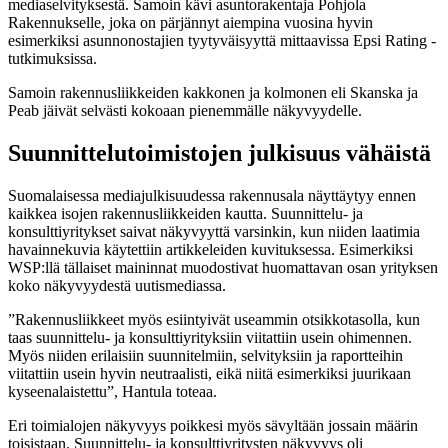
mediaselvityksestä. Samoin kävi asuntorakentaja Pohjola
Rakennukselle, joka on pärjännyt aiempina vuosina hyvin
esimerkiksi asunnonostajien tyytyväisyyttä mittaavissa Epsi Rating -
tutkimuksissa.
Samoin rakennusliikkeiden kakkonen ja kolmonen eli Skanska ja
Peab jäivät selvästi kokoaan pienemmälle näkyvyydelle.
Suunnittelutoimistojen julkisuus vähäistä
Suomalaisessa mediajulkisuudessa rakennusala näyttäytyy ennen
kaikkea isojen rakennusliikkeiden kautta. Suunnittelu- ja
konsulttiyritykset saivat näkyvyyttä varsinkin, kun niiden laatimia
havainnekuvia käytettiin artikkeleiden kuvituksessa. Esimerkiksi
WSP:llä tällaiset maininnat muodostivat huomattavan osan yrityksen
koko näkyvyydestä uutismediassa.
”Rakennusliikkeet myös esiintyivät useammin otsikkotasolla, kun
taas suunnittelu- ja konsulttiyrityksiin viitattiin usein ohimennen.
Myös niiden erilaisiin suunnitelmiin, selvityksiin ja raportteihin
viitattiin usein hyvin neutraalisti, eikä niitä esimerkiksi juurikaan
kyseenalaistettu”, Hantula toteaa.
Eri toimialojen näkyvyys poikkesi myös sävyltään jossain määrin
toisistaan. Suunnittelu- ja konsulttiyritysten näkyvyys oli