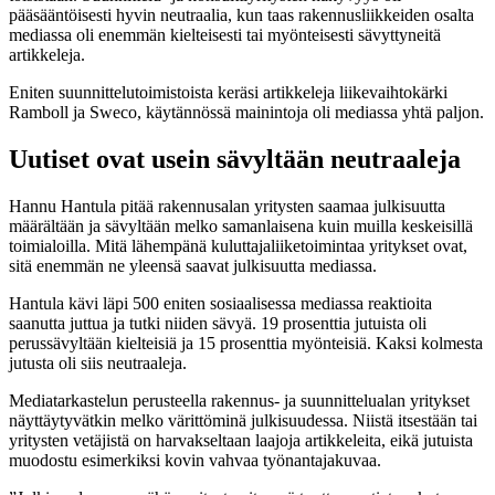
pääsääntöisesti hyvin neutraalia, kun taas rakennusliikkeiden osalta
mediassa oli enemmän kielteisesti tai myönteisesti sävyttyneitä
artikkeleja.
Eniten suunnittelutoimistoista keräsi artikkeleja liikevaihtokärki
Ramboll ja Sweco, käytännössä mainintoja oli mediassa yhtä paljon.
Uutiset ovat usein sävyltään neutraaleja
Hannu Hantula pitää rakennusalan yritysten saamaa julkisuutta
määrältään ja sävyltään melko samanlaisena kuin muilla keskeisillä
toimialoilla. Mitä lähempänä kuluttajaliiketoimintaa yritykset ovat,
sitä enemmän ne yleensä saavat julkisuutta mediassa.
Hantula kävi läpi 500 eniten sosiaalisessa mediassa reaktioita
saanutta juttua ja tutki niiden sävyä. 19 prosenttia jutuista oli
perussävyltään kielteisiä ja 15 prosenttia myönteisiä. Kaksi kolmesta
jutusta oli siis neutraaleja.
Mediatarkastelun perusteella rakennus- ja suunnittelualan yritykset
näyttäytyvätkin melko värittöminä julkisuudessa. Niistä itsestään tai
yritysten vetäjistä on harvakseltaan laajoja artikkeleita, eikä jutuista
muodostu esimerkiksi kovin vahvaa työnantajakuvaa.