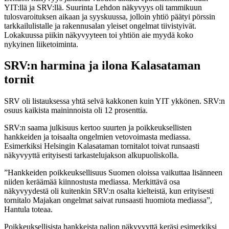
YIT:llä ja SRV:llä. Suurinta Lehdon näkyvyys oli tammikuun
tulosvaroituksen aikaan ja syyskuussa, jolloin yhtiö päätyi pörssin
tarkkailulistalle ja rakennusalan yleiset ongelmat tiivistyivät.
Lokakuussa piikin näkyvyyteen toi yhtiön aie myydä koko
nykyinen liiketoiminta.
SRV:n harmina ja ilona Kalasataman
tornit
SRV oli listauksessa yhtä selvä kakkonen kuin YIT ykkönen. SRV:n
osuus kaikista maininnoista oli 12 prosenttia.
SRV:n saama julkisuus kertoo suurten ja poikkeuksellisten
hankkeiden ja toisaalta ongelmien vetovoimasta mediassa.
Esimerkiksi Helsingin Kalasataman tornitalot toivat runsaasti
näkyvyyttä erityisesti tarkastelujakson alkupuoliskolla.
”Hankkeiden poikkeuksellisuus Suomen oloissa vaikuttaa lisänneen
niiden keräämää kiinnostusta mediassa. Merkittävä osa
näkyvyydestä oli kuitenkin SRV:n osalta kielteistä, kun erityisesti
tornitalo Majakan ongelmat saivat runsaasti huomiota mediassa”,
Hantula toteaa.
Poikkeuksellisista hankkeista paljon näkyvyyttä keräsi esimerkiksi