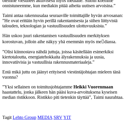
olemme viestineet aktiivisesti myös medialle. Silloin koemme
onnistuneemme, kun mediakin pitää aiheita uutisen arvoisina.”
Taimi antaa rakennusalaa
seuraaville toimittajille hyvän arvosanan:
”He ovat erittäin hyvin perillä rakentamisesta ja siihen liittyvistä
talouden, teknologian ja vastuullisuuden ulottuvuuksista.”
Hän uskoo juuri rakentamisen vastuullisuuden merkityksen
korostuvan, jolloin aihe näkyy yhä enemmän myös me

diassa.
”Olisi kiinnostava nähdä juttuja, joissa käsitellään esimerkiksi
kiertotaloutta, energiatehokkaita älyrakennuksia ja uusia,
innovatiivisia ja vastuullisia rakennusmateriaaleja.”
Entä mikä juttu on jäänyt erityisesti viestintäjohtajan mieleen tänä
vuonna?
”Yksi sellainen on toimitusjohtajamme
Heikki Vuorenmaan
haastattelu, jonka jälkeen hän pääsi kuva-arvoituksena kyseisen
median ristikkoon. Ristikko piti tietenkin täyttää”, Taimi naurahtaa.
Tagit
Lehto Group
MEDIA
SRV
YIT