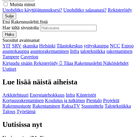
Muista minut
Unohditko käyttäjätunnuksesi?
Unohditko salasanasi?
Rekisteröidy
Sulje
Etsi Rakennuslehti.fistä
Hae tältä sivustolta
Haku
Suositut avainsanat
YIT
SRV
skanska
Helsinki
Tilastokeskus
yrityskauppa
NCC
Espoo
asuntokauppa
asuntorakentaminen
Infra
talotekniikka
rakentaminen
Tampere
Caverion
Kirjaudu sisään
Rekisteröidy
Tilaa Rakennuslehti
Näköislehdet
Uutiset
Lue lisää näistä aiheista
Arkkitehtuuri
Energiatehokkuus
Infra
Kiinteistöt
Korjausrakentaminen
Koulutus ja tutkimus
Pientalo
Projektit
Rakennustuote
Rakentaminen
RaksaTV
Suunnittelu
Talotekniikka
Talous
Työelämä
Uutisissa nyt