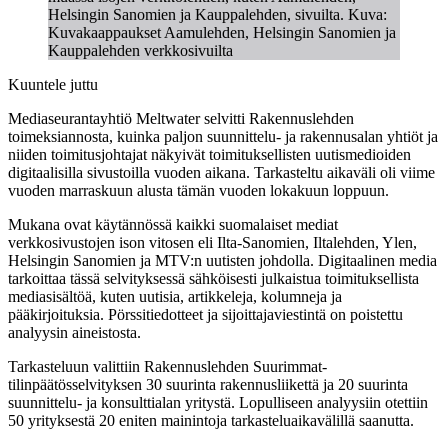
Helsingin Sanomien ja Kauppalehden, sivuilta. Kuva:
Kuvakaappaukset Aamulehden, Helsingin Sanomien ja
Kauppalehden verkkosivuilta
Kuuntele juttu
Mediaseurantayhtiö Meltwater selvitti Rakennuslehden
toimeksiannosta, kuinka paljon suunnittelu- ja rakennusalan yhtiöt ja
niiden toimitusjohtajat näkyivät toimituksellisten uutismedioiden
digitaalisilla sivustoilla vuoden aikana. Tarkasteltu aikaväli oli viime
vuoden marraskuun alusta tämän vuoden lokakuun loppuun.
Mukana ovat käytännössä kaikki suomalaiset mediat
verkkosivustojen ison vitosen eli Ilta-Sanomien, Iltalehden, Ylen,
Helsingin Sanomien ja MTV:n uutisten johdolla. Digitaalinen media
tarkoittaa tässä selvityksessä sähköisesti julkaistua toimituksellista
mediasisältöä, kuten uutisia, artikkeleja, kolumneja ja
pääkirjoituksia. Pörssitiedotteet ja sijoittajaviestintä on poistettu
analyysin aineistosta.
Tarkasteluun valittiin Rakennuslehden Suurimmat-
tilinpäätösselvityksen 30 suurinta rakennusliikettä ja 20 suurinta
suunnittelu- ja konsulttialan yritystä. Lopulliseen analyysiin otettiin
50 yrityksestä 20 eniten mainintoja tarkasteluaikavälillä saanutta.