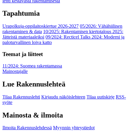
lehti kestävästä rakentamisesta
Tapahtumia
Urapolkuja-oppilaitoskiertue 2026-2027
05/2026: Vähähiilinen
rakentaminen & data
10/2025: Rakentamisen kiertotalous 2025:
Jätteistä materiaaleiksi
09/2024: Recticel Talks 2024: Moderni ja
paloturvallinen loiva katto
Teemat ja liitteet
11/2024: Suomea rakentamassa
Mainostajalle
Lue Rakennuslehteä
Tilaa Rakennuslehti
Kirjaudu näköislehteen
Tilaa uutiskirje
RSS-
syöte
Mainosta & ilmoita
Ilmoita Rakennuslehdessä
Myynnin yhteystiedot