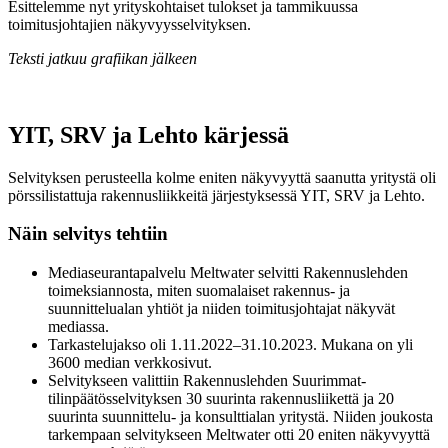
Esittelemme nyt yrityskohtaiset tulokset ja tammikuussa
toimitusjohtajien näkyvyysselvityksen.
Teksti jatkuu grafiikan jälkeen
YIT, SRV ja Lehto kärjessä
Selvityksen perusteella kolme eniten näkyvyyttä saanutta yritystä oli
pörssilistattuja rakennusliikkeitä järjestyksessä YIT, SRV ja Lehto.
Näin selvitys tehtiin
Mediaseurantapalvelu Meltwater selvitti Rakennuslehden
toimeksiannosta, miten suomalaiset rakennus- ja
suunnittelualan yhtiöt ja niiden toimitusjohtajat näkyvät
mediassa.
Tarkastelujakso oli 1.11.2022–31.10.2023. Mukana on yli
3600 median verkkosivut.
Selvitykseen valittiin Rakennuslehden Suurimmat-
tilinpäätösselvityksen 30 suurinta rakennusliikettä ja 20
suurinta suunnittelu- ja konsulttialan yritystä. Niiden joukosta
tarkempaan selvitykseen Meltwater otti 20 eniten näkyvyyttä