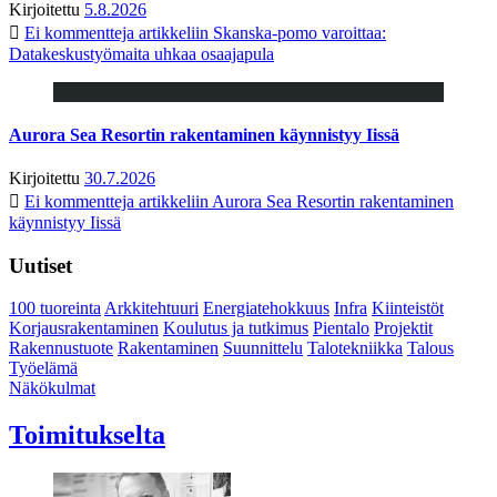
Kirjoitettu
5.8.2026
Ei kommentteja
artikkeliin Skanska-pomo varoittaa:
Datakeskustyömaita uhkaa osaajapula
Aurora Sea Resortin rakentaminen käynnistyy Iissä
Kirjoitettu
30.7.2026
Ei kommentteja
artikkeliin Aurora Sea Resortin rakentaminen
käynnistyy Iissä
Uutiset
100 tuoreinta
Arkkitehtuuri
Energiatehokkuus
Infra
Kiinteistöt
Korjausrakentaminen
Koulutus ja tutkimus
Pientalo
Projektit
Rakennustuote
Rakentaminen
Suunnittelu
Talotekniikka
Talous
Työelämä
Näkökulmat
Toimitukselta