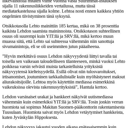
liikevaihdolla mitaten viime vuonna vasta Suurimmat-listauksen
sijalla 11 rakennusliikkeiden vertailussa, mutta tässä
mediatarkastelussa sijalla kolme. Lehtoa nosti ennen kaikkea yhtiön
ongelmien tiivistyminen tänä syksynä.
Otsikkotasolla Lehto mainittiin 185 kertaa, mikä on 38 prosenttia
kaikista Lehdon saamista maininnoista. Otsikkotason suhteellinen
osuus oli suurempi kuin YIT:llä ja SRV:llä, mikä kertoo muun
muassa siitä, että Lehto sai suhteessa vähemmän niin sanottuja
sivumainintoja, eli se oli useimmiten jutun pääaiheena.
”Hyvin merkittävä osuus Lehdon näkyvyydestä liittyi tavalla tai
toisella sen vaikeaan taloudelliseen tilanteeseen, minkä vuoksi Lehto
poikkeaa varsin selvästi muista tarkastelluista yrityksistä
näkyvyytensä kielteisyydellä. Esillä olivat niin tulosvaroitukset,
irtisanomiset, joutuminen tarkkailulistalle kuin myöhästyneet maksut
aliurakoitsijoille. Lehtoa myös käytettiin mediassa esimerkkinä
vaikeuksissa olevista rakennusyrityksistä”, Hantula kertoo.
Lehdon varsinaiset urakat ja hankkeet näkyivät uutismediassa
vähemmän kuin esimerkiksi YIT:llä ja SRV:llä. Tosin jonkin verran
huomiota sai sopimus Makitan Suomen-pääkonttorin rakentamisesta
Tuusulaan. Huomiota saivat myös Lehdon vetäytymiset hankkeista,
kuten Jyväskylän Hippoksesta.
Lehdon näkyvyys jakautui vuoden aikana epätasaisemmin kuin