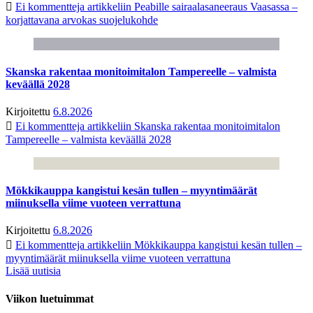
Ei kommentteja
artikkeliin Peabille sairaalasaneeraus Vaasassa –
korjattavana arvokas suojelukohde
Skanska rakentaa monitoimitalon Tampereelle – valmista
keväällä 2028
Kirjoitettu
6.8.2026
Ei kommentteja
artikkeliin Skanska rakentaa monitoimitalon
Tampereelle – valmista keväällä 2028
Mökkikauppa kangistui kesän tullen – myyntimäärät
miinuksella viime vuoteen verrattuna
Kirjoitettu
6.8.2026
Ei kommentteja
artikkeliin Mökkikauppa kangistui kesän tullen –
myyntimäärät miinuksella viime vuoteen verrattuna
Lisää uutisia
Viikon luetuimmat