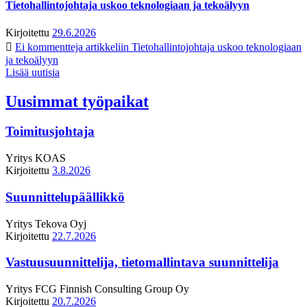
Tietohallintojohtaja uskoo teknologiaan ja tekoälyyn
Kirjoitettu
29.6.2026
Ei kommentteja
artikkeliin Tietohallintojohtaja uskoo teknologiaan
ja tekoälyyn
Lisää uutisia
Uusimmat työpaikat
Toimitusjohtaja
Yritys
KOAS
Kirjoitettu
3.8.2026
Suunnittelupäällikkö
Yritys
Tekova Oyj
Kirjoitettu
22.7.2026
Vastuusuunnittelija, tietomallintava suunnittelija
Yritys
FCG Finnish Consulting Group Oy
Kirjoitettu
20.7.2026