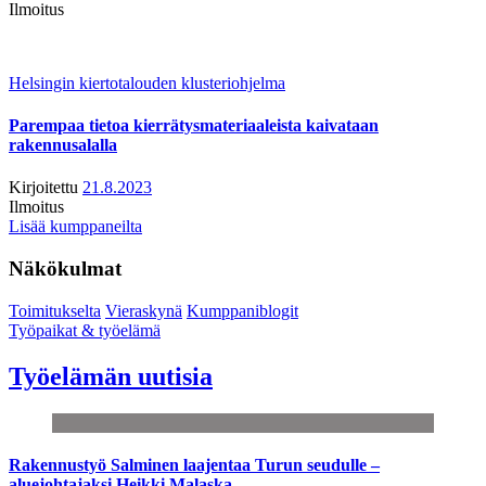
Ilmoitus
Helsingin kiertotalouden klusteriohjelma
Parempaa tietoa kierrätysmateriaaleista kaivataan
rakennusalalla
Kirjoitettu
21.8.2023
Ilmoitus
Lisää kumppaneilta
Näkökulmat
Toimitukselta
Vieraskynä
Kumppaniblogit
Työpaikat & työelämä
Työelämän uutisia
Rakennustyö Salminen laajentaa Turun seudulle –
aluejohtajaksi Heikki Malaska