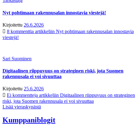
Tarkastaja
Nyt pohtimaan rakennusalan innostavia viestejä!
Kirjoitettu
26.6.2026
8 kommenttia
artikkeliin Nyt pohtimaan rakennusalan innostavia
viestejä!
Sari Suominen
Digitaalinen riippuvuus on strateginen riski, jota Suomen
rakennusala ei voi sivuuttaa
Kirjoitettu
25.6.2026
Ei kommentteja
artikkeliin Digitaalinen riippuvuus on strateginen
riski, jota Suomen rakennusala ei voi sivuuttaa
Lisää vieraskynästä
Kumppaniblogit