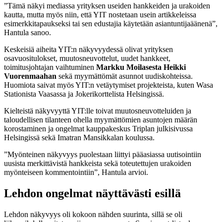
”Tämä näkyi mediassa yrityksen useiden hankkeiden ja urakoiden
kautta, mutta myös niin, että YIT nostetaan usein artikkeleissa
esimerkkitapaukseksi tai sen edustajia käytetään asiantuntijaäänenä”,
Hantula sanoo.
Keskeisiä aiheita YIT:n näkyvyydessä olivat yrityksen
osavuositulokset, muutosneuvottelut, uudet hankkeet,
toimitusjohtajan vaihtuminen
Markku Moilasesta Heikki
Vuorenmaahan
sekä myymättömät asunnot uudiskohteissa.
Huomiota saivat myös YIT:n vetäytymiset projekteista, kuten Wasa
Stationista Vaasassa ja Jokerikorttelista Helsingissä.
Kielteistä näkyvyyttä YIT:lle toivat muutosneuvotteluiden ja
taloudellisen tilanteen ohella myymättömien asuntojen määrän
korostaminen ja ongelmat kauppakeskus Triplan julkisivussa
Helsingissä sekä Imatran Mansikkalan koulussa.
”Myönteinen näkyvyys puolestaan liittyi pääasiassa uutisointiin
uusista merkittävistä hankkeista sekä toteutettujen urakoiden
myönteiseen kommentointiin”, Hantula arvioi.
Lehdon ongelmat näyttävästi esillä
Lehdon näkyvyys oli kokoon nähden suurinta, sillä se oli