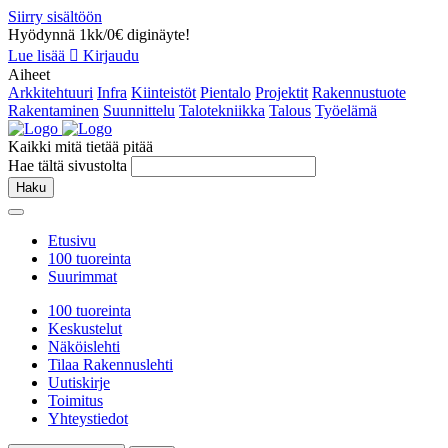
Siirry sisältöön
Hyödynnä 1kk/0€ diginäyte!
Lue lisää
Kirjaudu
Aiheet
Arkkitehtuuri
Infra
Kiinteistöt
Pientalo
Projektit
Rakennustuote
Rakentaminen
Suunnittelu
Talotekniikka
Talous
Työelämä
Kaikki mitä tietää pitää
Hae tältä sivustolta
Haku
Etusivu
100 tuoreinta
Suurimmat
100 tuoreinta
Keskustelut
Näköislehti
Tilaa Rakennuslehti
Uutiskirje
Toimitus
Yhteystiedot