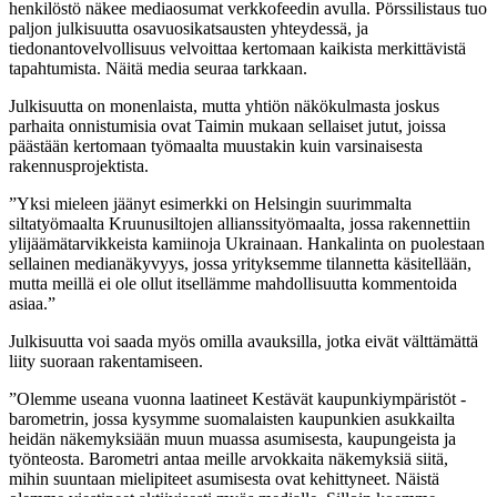
henkilöstö näkee mediaosumat verkkofeedin avulla. Pörssilistaus tuo
paljon julkisuutta osavuosikatsausten yhteydessä, ja
tiedonantovelvollisuus velvoittaa kertomaan kaikista merkittävistä
tapahtumista. Näitä media seuraa tarkkaan.
Julkisuutta on monenlaista, mutta yhtiön näkökulmasta joskus
parhaita onnistumisia ovat Taimin mukaan sellaiset jutut, joissa
päästään kertomaan työmaalta muustakin kuin varsinaisesta
rakennusprojektista.
”Yksi mieleen jäänyt esimerkki on Helsingin suurimmalta
siltatyömaalta Kruunusiltojen allianssityömaalta, jossa rakennettiin
ylijäämätarvikkeista kamiinoja Ukrainaan. Hankalinta on puolestaan
sellainen medianäkyvyys, jossa yrityksemme tilannetta käsitellään,
mutta meillä ei ole ollut itsellämme mahdollisuutta kommentoida
asiaa.”
Julkisuutta voi saada myös omilla avauksilla, jotka eivät välttämättä
liity suoraan rakentamiseen.
”Olemme useana vuonna laatineet Kestävät kaupunkiympäristöt -
barometrin, jossa kysymme suomalaisten kaupunkien asukkailta
heidän näkemyksiään muun muassa asumisesta, kaupungeista ja
työnteosta. Barometri antaa meille arvokkaita näkemyksiä siitä,
mihin suuntaan mielipiteet asumisesta ovat kehittyneet. Näistä