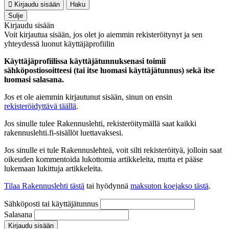
Kirjaudu sisään
Haku
Sulje
Kirjaudu sisään
Voit kirjautua sisään, jos olet jo aiemmin rekisteröitynyt ja sen
yhteydessä luonut käyttäjäprofiilin
Käyttäjäprofiilissa käyttäjätunnuksenasi toimii
sähköpostiosoitteesi (tai itse luomasi käyttäjätunnus) sekä itse
luomasi salasana.
Jos et ole aiemmin kirjautunut sisään, sinun on ensin
rekisteröidyttävä täällä
.
Jos sinulle tulee Rakennuslehti, rekisteröitymällä saat kaikki
rakennuslehti.fi-sisällöt luettavaksesi.
Jos sinulle ei tule Rakennuslehteä, voit silti rekisteröityä, jolloin saat
oikeuden kommentoida lukottomia artikkeleita, mutta et pääse
lukemaan lukittuja artikkeleita.
Tilaa Rakennuslehti tästä
tai hyödynnä
maksuton koejakso tästä
.
Sähköposti tai käyttäjätunnus
Salasana
Kirjaudu sisään