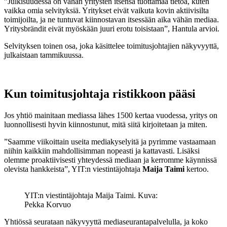
”Julkisuudessa on vähän yritysten itsensä tuottamaa tietoa, kuten
vaikka omia selvityksiä. Yritykset eivät vaikuta kovin aktiivisilta
toimijoilta, ja ne tuntuvat kiinnostavan itsessään aika vähän mediaa.
Yritysbrändit eivät myöskään juuri erotu toisistaan”, Hantula arvioi.
Selvityksen toinen osa, joka käsittelee toimitusjohtajien näkyvyyttä,
julkaistaan tammikuussa.
Kun toimitusjohtaja ristikkoon pääsi
Jos yhtiö
mainitaan mediassa lähes 1500 kertaa vuodessa, yritys on
luonnollisesti hyvin kiinnostunut, mitä siitä kirjoitetaan ja miten.
”Saamme viikoittain useita mediakyselyitä ja pyrimme vastaamaan
niihin kaikkiin mahdollisimman nopeasti ja kattavasti. Lisäksi
olemme proaktiivisesti yhteydessä mediaan ja kerromme käynnissä
olevista hankkeista”, YIT:n viestintäjohtaja
Maija Taimi
kertoo.
YIT:n viestintäjohtaja Maija Taimi. Kuva:
Pekka Korvuo
Yhtiössä seurataan näkyvyyttä mediaseurantapalvelulla, ja koko