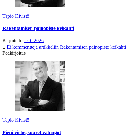
Tapio Kivistö
Rakentamisen painopiste keikahti
Kirjoitettu
12.6.2026
Ei kommentteja
artikkeliin Rakentamisen painopiste keikahti
Pääkirjoitus
Tapio Kivistö
Pieni virhe, suuret vahingot