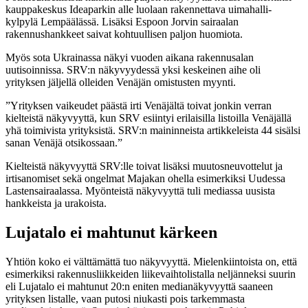
kauppakeskus Ideaparkin alle luolaan rakennettava uimahalli-
kylpylä Lempäälässä. Lisäksi Espoon Jorvin sairaalan
rakennushankkeet saivat kohtuullisen paljon huomiota.
Myös sota Ukrainassa näkyi vuoden aikana rakennusalan
uutisoinnissa. SRV:n näkyvyydessä yksi keskeinen aihe oli
yrityksen jäljellä olleiden Venäjän omistusten myynti.
”Yrityksen vaikeudet päästä irti Venäjältä toivat jonkin verran
kielteistä näkyvyyttä, kun SRV esiintyi erilaisilla listoilla Venäjällä
yhä toimivista yrityksistä. SRV:n maininneista artikkeleista 44 sisälsi
sanan Venäjä otsikossaan.”
Kielteistä näkyvyyttä SRV:lle toivat lisäksi muutosneuvottelut ja
irtisanomiset sekä ongelmat Majakan ohella esimerkiksi Uudessa
Lastensairaalassa. Myönteistä näkyvyyttä tuli mediassa uusista
hankkeista ja urakoista.
Lujatalo ei mahtunut kärkeen
Yhtiön koko ei välttämättä tuo näkyvyyttä. Mielenkiintoista on, että
esimerkiksi rakennusliikkeiden liikevaihtolistalla neljänneksi suurin
eli Lujatalo ei mahtunut 20:n eniten medianäkyvyyttä saaneen
yrityksen listalle, vaan putosi niukasti pois tarkemmasta