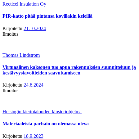
Recticel Insulation Oy
PIR-katto pitää pintansa kovillakin keleillä
Kirjoitettu
21.10.2024
Ilmoitus
Thomas Lindstrom
Virtuaalinen kaksonen tuo apua rakennuksien suunnitteluun ja
kestävyystavoitteiden saavuttamiseen
Kirjoitettu
24.6.2024
Ilmoitus
Helsingin kiertotalouden klusteriohjelma
Materiaaleista parhain on olemassa oleva
Kirjoitettu
18.9.2023