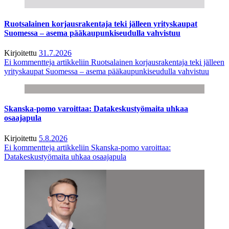
Ruotsalainen korjausrakentaja teki jälleen yrityskaupat
Suomessa – asema pääkaupunkiseudulla vahvistuu
Kirjoitettu
31.7.2026
Ei kommentteja
artikkeliin Ruotsalainen korjausrakentaja teki jälleen
yrityskaupat Suomessa – asema pääkaupunkiseudulla vahvistuu
Skanska-pomo varoittaa: Datakeskustyömaita uhkaa
osaajapula
Kirjoitettu
5.8.2026
Ei kommentteja
artikkeliin Skanska-pomo varoittaa:
Datakeskustyömaita uhkaa osaajapula