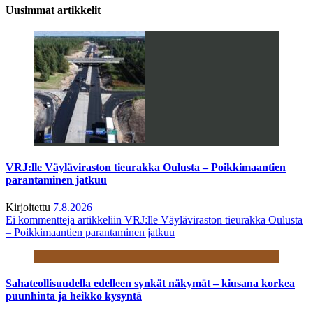
Uusimmat artikkelit
VRJ:lle Väyläviraston tieurakka Oulusta – Poikkimaantien
parantaminen jatkuu
Kirjoitettu
7.8.2026
Ei kommentteja
artikkeliin VRJ:lle Väyläviraston tieurakka Oulusta
– Poikkimaantien parantaminen jatkuu
Sahateollisuudella edelleen synkät näkymät – kiusana korkea
puunhinta ja heikko kysyntä