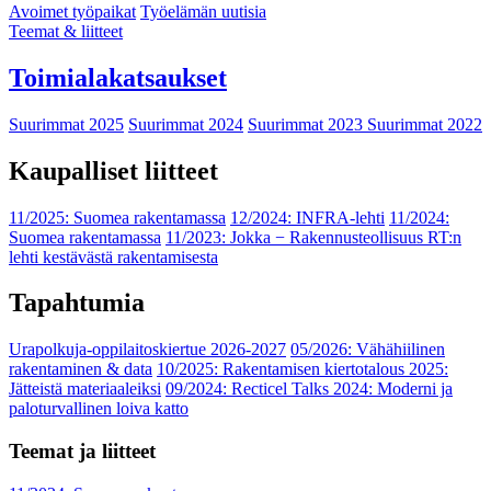
Avoimet työpaikat
Työelämän uutisia
Teemat & liitteet
Toimialakatsaukset
Suurimmat 2025
Suurimmat 2024
Suurimmat 2023
Suurimmat 2022
Kaupalliset liitteet
11/2025: Suomea rakentamassa
12/2024: INFRA-lehti
11/2024:
Suomea rakentamassa
11/2023: Jokka − Rakennusteollisuus RT:n
lehti kestävästä rakentamisesta
Tapahtumia
Urapolkuja-oppilaitoskiertue 2026-2027
05/2026: Vähähiilinen
rakentaminen & data
10/2025: Rakentamisen kiertotalous 2025:
Jätteistä materiaaleiksi
09/2024: Recticel Talks 2024: Moderni ja
paloturvallinen loiva katto
Teemat ja liitteet