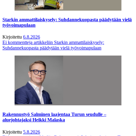
Starkin ammattilaiskysely: Suhdannekuopasta päädytään vielä
työvoimapulaan
Kirjoitettu
6.8.2026
Ei kommentteja
artikkeliin Starkin ammattilaiskysely:
Suhdannekuopasta päädytään vielä työvoimapulaan
Rakennustyö Salminen laajentaa Turun seudulle –
aluejohtajaksi Heikki Malaska
Kirjoitettu
5.8.2026