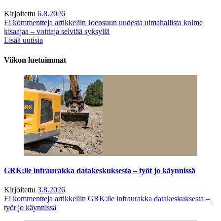
Kirjoitettu
6.8.2026
Ei kommentteja
artikkeliin Joensuun uudesta uimahallista kolme
kisaajaa – voittaja selviää syksyllä
Lisää uutisia
Viikon luetuimmat
GRK:lle infraurakka datakeskuksesta – työt jo käynnissä
Kirjoitettu
3.8.2026
Ei kommentteja
artikkeliin GRK:lle infraurakka datakeskuksesta –
työt jo käynnissä