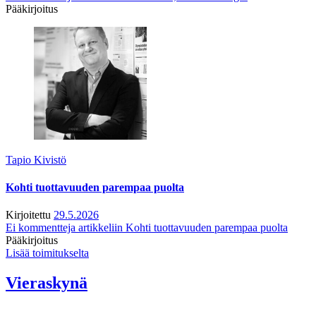
Pääkirjoitus
Tapio Kivistö
Kohti tuottavuuden parempaa puolta
Kirjoitettu
29.5.2026
Ei kommentteja
artikkeliin Kohti tuottavuuden parempaa puolta
Pääkirjoitus
Lisää toimitukselta
Vieraskynä