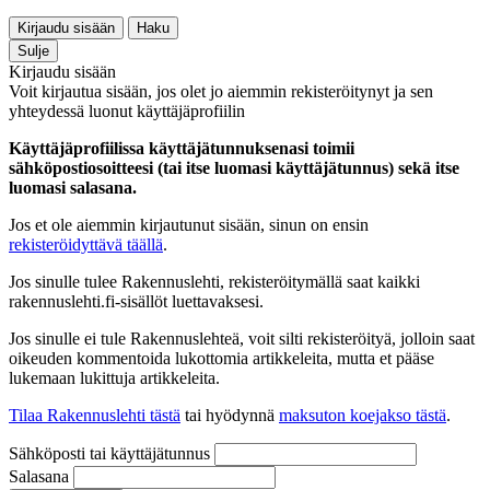
Kirjaudu sisään
Haku
Sulje
Kirjaudu sisään
Voit kirjautua sisään, jos olet jo aiemmin rekisteröitynyt ja sen
yhteydessä luonut käyttäjäprofiilin
Käyttäjäprofiilissa käyttäjätunnuksenasi toimii
sähköpostiosoitteesi (tai itse luomasi käyttäjätunnus) sekä itse
luomasi salasana.
Jos et ole aiemmin kirjautunut sisään, sinun on ensin
rekisteröidyttävä täällä
.
Jos sinulle tulee Rakennuslehti, rekisteröitymällä saat kaikki
rakennuslehti.fi-sisällöt luettavaksesi.
Jos sinulle ei tule Rakennuslehteä, voit silti rekisteröityä, jolloin saat
oikeuden kommentoida lukottomia artikkeleita, mutta et pääse
lukemaan lukittuja artikkeleita.
Tilaa Rakennuslehti tästä
tai hyödynnä
maksuton koejakso tästä
.
Sähköposti tai käyttäjätunnus
Salasana