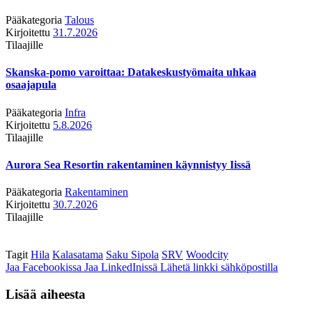
Pääkategoria
Talous
Kirjoitettu
31.7.2026
Tilaajille
Skanska-pomo varoittaa: Datakeskustyömaita uhkaa
osaajapula
Pääkategoria
Infra
Kirjoitettu
5.8.2026
Tilaajille
Aurora Sea Resortin rakentaminen käynnistyy Iissä
Pääkategoria
Rakentaminen
Kirjoitettu
30.7.2026
Tilaajille
Tagit
Hila
Kalasatama
Saku Sipola
SRV
Woodcity
Jaa Facebookissa
Jaa LinkedInissä
Lähetä linkki sähköpostilla
Lisää aiheesta