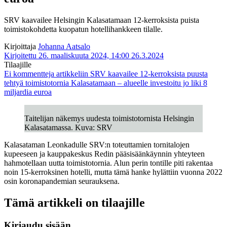
SRV kaavailee Helsingin Kalasatamaan 12-kerroksista puista
toimistokohdetta kuopatun hotellihankkeen tilalle.
Kirjoittaja
Johanna Aatsalo
Kirjoitettu 26. maaliskuuta 2024, 14:00
26.3.2024
Tilaajille
Ei kommentteja
artikkeliin SRV kaavailee 12-kerroksista puusta
tehtyä toimistotornia Kalasatamaan – alueelle investoitu jo liki 8
miljardia euroa
Taitelijan näkemys uudesta toimistotornista Helsingin
Kalasatamassa. Kuva: SRV
Kalasataman Leonkadulle SRV:n toteuttamien tornitalojen
kupeeseen ja kauppakeskus Redin pääsisäänkäynnin yhteyteen
hahmotellaan uutta toimistotornia. Alun perin tontille piti rakentaa
noin 15-kerroksinen hotelli, mutta tämä hanke hylättiin vuonna 2022
osin koronapandemian seurauksena.
Tämä artikkeli on tilaajille
Kirjaudu sisään