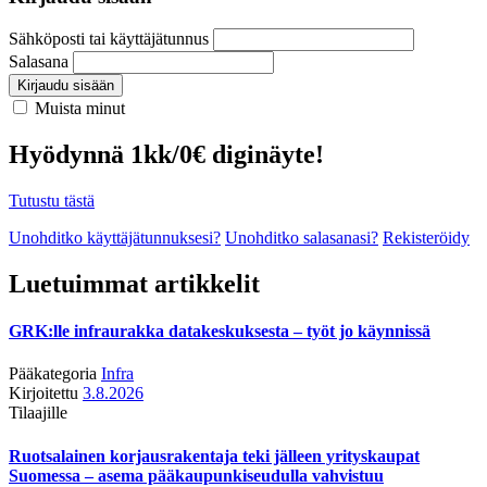
Sähköposti tai käyttäjätunnus
Salasana
Kirjaudu sisään
Muista minut
Hyödynnä 1kk/0€ diginäyte!
Tutustu tästä
Unohditko käyttäjätunnuksesi?
Unohditko salasanasi?
Rekisteröidy
Luetuimmat artikkelit
GRK:lle infraurakka datakeskuksesta – työt jo käynnissä
Pääkategoria
Infra
Kirjoitettu
3.8.2026
Tilaajille
Ruotsalainen korjausrakentaja teki jälleen yrityskaupat
Suomessa – asema pääkaupunkiseudulla vahvistuu