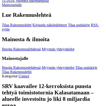
11/2024: Suomea rakentamassa
Mainostajalle
Lue Rakennuslehteä
Tilaa Rakennuslehti
Kirjaudu näköislehteen
Tilaa uutiskirje
RSS-
syöte
Mainosta & ilmoita
Ilmoita Rakennuslehdessä
Myynnin yhteystiedot
Mainostajalle
Ilmoita Rakennuslehdessä
Myynnin yhteystiedot
Tilaa uutiskirje
Tilaa Rakennuslehti
Kategoriat
Uutiset
SRV kaavailee 12-kerroksista puusta
tehtyä toimistotornia Kalasatamaan –
alueelle investoitu jo liki 8 miljardia
euroa