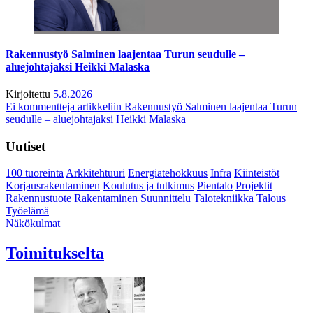
Rakennustyö Salminen laajentaa Turun seudulle –
aluejohtajaksi Heikki Malaska
Kirjoitettu
5.8.2026
Ei kommentteja
artikkeliin Rakennustyö Salminen laajentaa Turun
seudulle – aluejohtajaksi Heikki Malaska
Uutiset
100 tuoreinta
Arkkitehtuuri
Energiatehokkuus
Infra
Kiinteistöt
Korjausrakentaminen
Koulutus ja tutkimus
Pientalo
Projektit
Rakennustuote
Rakentaminen
Suunnittelu
Talotekniikka
Talous
Työelämä
Näkökulmat
Toimitukselta