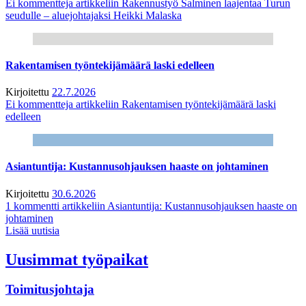
Ei kommentteja
artikkeliin Rakennustyö Salminen laajentaa Turun
seudulle – aluejohtajaksi Heikki Malaska
Rakentamisen työntekijämäärä laski edelleen
Kirjoitettu
22.7.2026
Ei kommentteja
artikkeliin Rakentamisen työntekijämäärä laski
edelleen
Asiantuntija: Kustannusohjauksen haaste on johtaminen
Kirjoitettu
30.6.2026
1 kommentti
artikkeliin Asiantuntija: Kustannusohjauksen haaste on
johtaminen
Lisää uutisia
Uusimmat työpaikat
Toimitusjohtaja