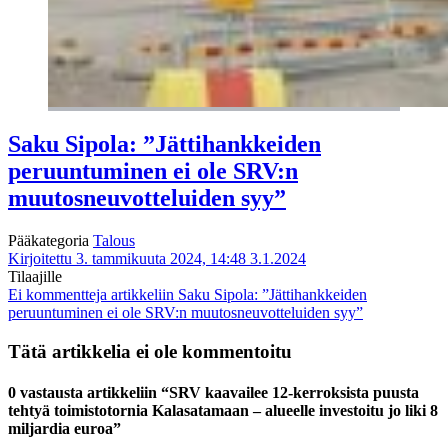
Saku Sipola: ”Jättihankkeiden
peruuntuminen ei ole SRV:n
muutosneuvotteluiden syy”
Pääkategoria
Talous
Kirjoitettu 3. tammikuuta 2024, 14:48
3.1.2024
Tilaajille
Ei kommentteja
artikkeliin Saku Sipola: ”Jättihankkeiden
peruuntuminen ei ole SRV:n muutosneuvotteluiden syy”
Tätä artikkelia ei ole kommentoitu
0 vastausta artikkeliin “SRV kaavailee 12-kerroksista puusta
tehtyä toimistotornia Kalasatamaan – alueelle investoitu jo liki 8
miljardia euroa”