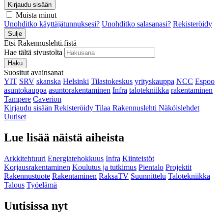
Kirjaudu sisään
Muista minut
Unohditko käyttäjätunnuksesi?
Unohditko salasanasi?
Rekisteröidy
Sulje
Etsi Rakennuslehti.fistä
Hae tältä sivustolta
Haku
Suositut avainsanat
YIT
SRV
skanska
Helsinki
Tilastokeskus
yrityskauppa
NCC
Espoo
asuntokauppa
asuntorakentaminen
Infra
talotekniikka
rakentaminen
Tampere
Caverion
Kirjaudu sisään
Rekisteröidy
Tilaa Rakennuslehti
Näköislehdet
Uutiset
Lue lisää näistä aiheista
Arkkitehtuuri
Energiatehokkuus
Infra
Kiinteistöt
Korjausrakentaminen
Koulutus ja tutkimus
Pientalo
Projektit
Rakennustuote
Rakentaminen
RaksaTV
Suunnittelu
Talotekniikka
Talous
Työelämä
Uutisissa nyt