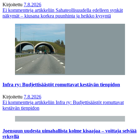
Kirjoitettu
7.8.2026
Ei kommentteja
artikkeliin Sahateollisuudella edelleen synkät
näkymät – kiusana korkea puunhinta ja heikko kysyntä
Infra ry: Budjettisäästöt romuttavat kestävän tienpidon
Kirjoitettu
7.8.2026
Ei kommentteja
artikkeliin Infra ry: Budjettisäästöt romuttavat
kestävän tienpidon
Joensuun uudesta uimahallista kolme kisaajaa – voittaja selviää
syksyllä