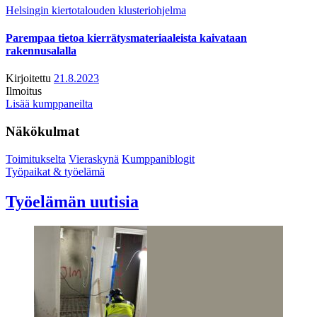
Helsingin kiertotalouden klusteriohjelma
Parempaa tietoa kierrätysmateriaaleista kaivataan
rakennusalalla
Kirjoitettu
21.8.2023
Ilmoitus
Lisää kumppaneilta
Näkökulmat
Toimitukselta
Vieraskynä
Kumppaniblogit
Työpaikat & työelämä
Työelämän uutisia