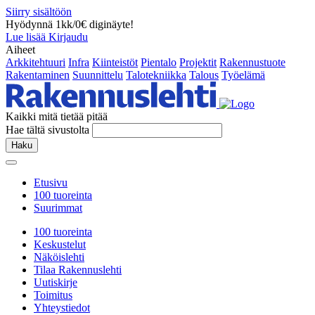
Siirry sisältöön
Hyödynnä 1kk/0€ diginäyte!
Lue lisää
Kirjaudu
Aiheet
Arkkitehtuuri
Infra
Kiinteistöt
Pientalo
Projektit
Rakennustuote
Rakentaminen
Suunnittelu
Talotekniikka
Talous
Työelämä
Kaikki mitä tietää pitää
Hae tältä sivustolta
Haku
Etusivu
100 tuoreinta
Suurimmat
100 tuoreinta
Keskustelut
Näköislehti
Tilaa Rakennuslehti
Uutiskirje
Toimitus
Yhteystiedot