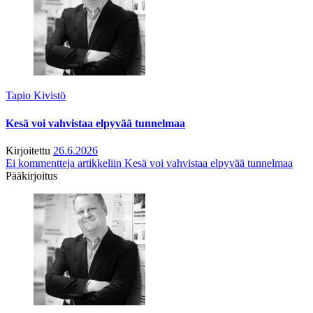
Tapio Kivistö
Kesä voi vahvistaa elpyvää tunnelmaa
Kirjoitettu
26.6.2026
Ei kommentteja
artikkeliin Kesä voi vahvistaa elpyvää tunnelmaa
Pääkirjoitus