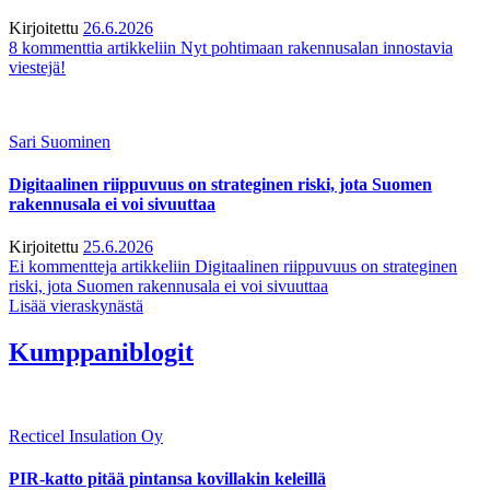
Kirjoitettu
26.6.2026
8 kommenttia
artikkeliin Nyt pohtimaan rakennusalan innostavia
viestejä!
Sari Suominen
Digitaalinen riippuvuus on strateginen riski, jota Suomen
rakennusala ei voi sivuuttaa
Kirjoitettu
25.6.2026
Ei kommentteja
artikkeliin Digitaalinen riippuvuus on strateginen
riski, jota Suomen rakennusala ei voi sivuuttaa
Lisää vieraskynästä
Kumppaniblogit
Recticel Insulation Oy
PIR-katto pitää pintansa kovillakin keleillä