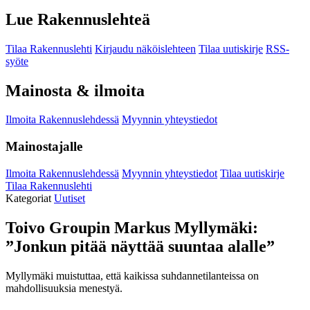
Lue Rakennuslehteä
Tilaa Rakennuslehti
Kirjaudu näköislehteen
Tilaa uutiskirje
RSS-
syöte
Mainosta & ilmoita
Ilmoita Rakennuslehdessä
Myynnin yhteystiedot
Mainostajalle
Ilmoita Rakennuslehdessä
Myynnin yhteystiedot
Tilaa uutiskirje
Tilaa Rakennuslehti
Kategoriat
Uutiset
Toivo Groupin Markus Myllymäki:
”Jonkun pitää näyttää suuntaa alalle”
Myllymäki muistuttaa, että kaikissa suhdannetilanteissa on
mahdollisuuksia menestyä.