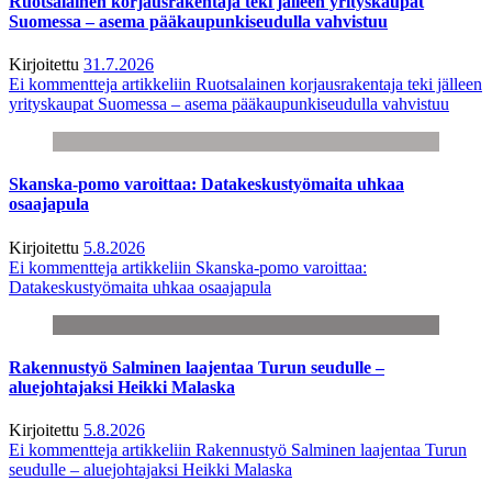
Ruotsalainen korjausrakentaja teki jälleen yrityskaupat
Suomessa – asema pääkaupunkiseudulla vahvistuu
Kirjoitettu
31.7.2026
Ei kommentteja
artikkeliin Ruotsalainen korjausrakentaja teki jälleen
yrityskaupat Suomessa – asema pääkaupunkiseudulla vahvistuu
Skanska-pomo varoittaa: Datakeskustyömaita uhkaa
osaajapula
Kirjoitettu
5.8.2026
Ei kommentteja
artikkeliin Skanska-pomo varoittaa:
Datakeskustyömaita uhkaa osaajapula
Rakennustyö Salminen laajentaa Turun seudulle –
aluejohtajaksi Heikki Malaska
Kirjoitettu
5.8.2026
Ei kommentteja
artikkeliin Rakennustyö Salminen laajentaa Turun
seudulle – aluejohtajaksi Heikki Malaska