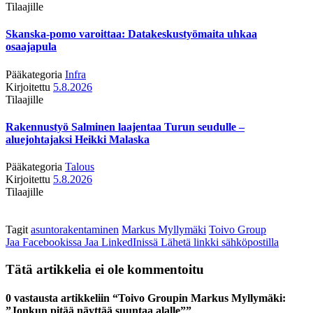
Tilaajille
Skanska-pomo varoittaa: Datakeskustyömaita uhkaa
osaajapula
Pääkategoria
Infra
Kirjoitettu
5.8.2026
Tilaajille
Rakennustyö Salminen laajentaa Turun seudulle –
aluejohtajaksi Heikki Malaska
Pääkategoria
Talous
Kirjoitettu
5.8.2026
Tilaajille
Tagit
asuntorakentaminen
Markus Myllymäki
Toivo Group
Jaa Facebookissa
Jaa LinkedInissä
Lähetä linkki sähköpostilla
Tätä artikkelia ei ole kommentoitu
0 vastausta artikkeliin “Toivo Groupin Markus Myllymäki:
”Jonkun pitää näyttää suuntaa alalle””