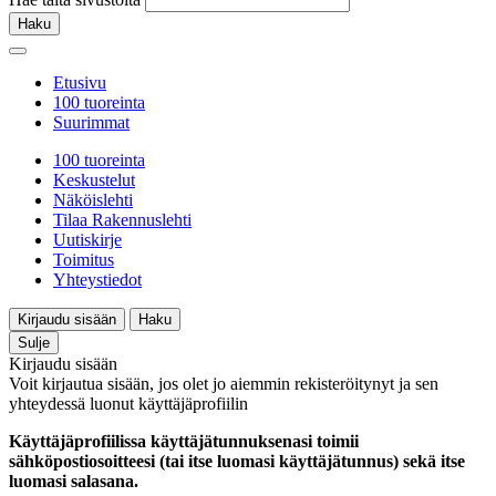
Haku
Etusivu
100 tuoreinta
Suurimmat
100 tuoreinta
Keskustelut
Näköislehti
Tilaa Rakennuslehti
Uutiskirje
Toimitus
Yhteystiedot
Kirjaudu sisään
Haku
Sulje
Kirjaudu sisään
Voit kirjautua sisään, jos olet jo aiemmin rekisteröitynyt ja sen
yhteydessä luonut käyttäjäprofiilin
Käyttäjäprofiilissa käyttäjätunnuksenasi toimii
sähköpostiosoitteesi (tai itse luomasi käyttäjätunnus) sekä itse
luomasi salasana.