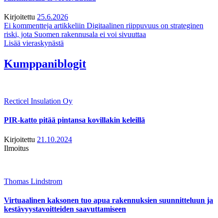
Kirjoitettu
25.6.2026
Ei kommentteja
artikkeliin Digitaalinen riippuvuus on strateginen
riski, jota Suomen rakennusala ei voi sivuuttaa
Lisää vieraskynästä
Kumppaniblogit
Recticel Insulation Oy
PIR-katto pitää pintansa kovillakin keleillä
Kirjoitettu
21.10.2024
Ilmoitus
Thomas Lindstrom
Virtuaalinen kaksonen tuo apua rakennuksien suunnitteluun ja
kestävyystavoitteiden saavuttamiseen