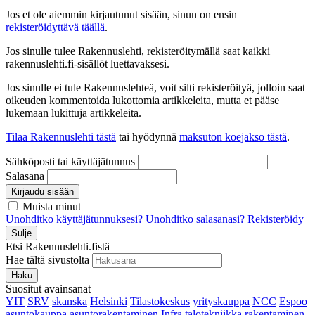
Jos et ole aiemmin kirjautunut sisään, sinun on ensin
rekisteröidyttävä täällä
.
Jos sinulle tulee Rakennuslehti, rekisteröitymällä saat kaikki
rakennuslehti.fi-sisällöt luettavaksesi.
Jos sinulle ei tule Rakennuslehteä, voit silti rekisteröityä, jolloin saat
oikeuden kommentoida lukottomia artikkeleita, mutta et pääse
lukemaan lukittuja artikkeleita.
Tilaa Rakennuslehti tästä
tai hyödynnä
maksuton koejakso tästä
.
Sähköposti tai käyttäjätunnus
Salasana
Kirjaudu sisään
Muista minut
Unohditko käyttäjätunnuksesi?
Unohditko salasanasi?
Rekisteröidy
Sulje
Etsi Rakennuslehti.fistä
Hae tältä sivustolta
Haku
Suositut avainsanat
YIT
SRV
skanska
Helsinki
Tilastokeskus
yrityskauppa
NCC
Espoo
asuntokauppa
asuntorakentaminen
Infra
talotekniikka
rakentaminen