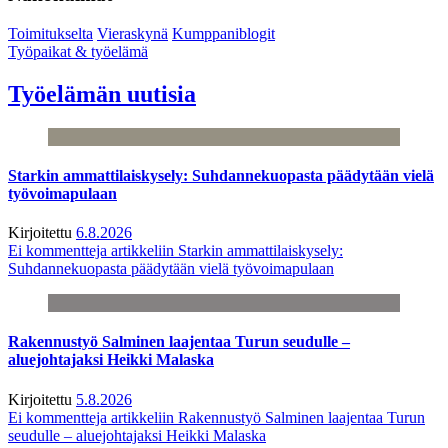
Toimitukselta
Vieraskynä
Kumppaniblogit
Työpaikat & työelämä
Työelämän uutisia
Starkin ammattilaiskysely: Suhdannekuopasta päädytään vielä
työvoimapulaan
Kirjoitettu
6.8.2026
Ei kommentteja
artikkeliin Starkin ammattilaiskysely:
Suhdannekuopasta päädytään vielä työvoimapulaan
Rakennustyö Salminen laajentaa Turun seudulle –
aluejohtajaksi Heikki Malaska
Kirjoitettu
5.8.2026
Ei kommentteja
artikkeliin Rakennustyö Salminen laajentaa Turun
seudulle – aluejohtajaksi Heikki Malaska