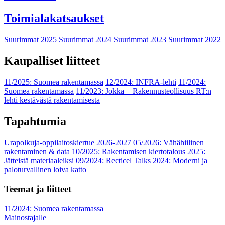
Toimialakatsaukset
Suurimmat 2025
Suurimmat 2024
Suurimmat 2023
Suurimmat 2022
Kaupalliset liitteet
11/2025: Suomea rakentamassa
12/2024: INFRA-lehti
11/2024:
Suomea rakentamassa
11/2023: Jokka − Rakennusteollisuus RT:n
lehti kestävästä rakentamisesta
Tapahtumia
Urapolkuja-oppilaitoskiertue 2026-2027
05/2026: Vähähiilinen
rakentaminen & data
10/2025: Rakentamisen kiertotalous 2025:
Jätteistä materiaaleiksi
09/2024: Recticel Talks 2024: Moderni ja
paloturvallinen loiva katto
Teemat ja liitteet
11/2024: Suomea rakentamassa
Mainostajalle