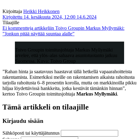
Kirjoittaja
Heikki Heikkonen
Kirjoitettu 14. kesäkuuta 2024, 12:00
14.6.2024
Tilaajille
Ei kommentteja
artikkeliin Toivo Groupin Markus Myllymäki:
”Jonkun pitää näyttää suuntaa alalle”
Toivo Groupin toimitusjohtaja Markus Myllymäki
arvelee, että ylös–alas sahaava asuntotuotanto jatkuu
Suomessa. Kuva: Toivo Group
”Rahan hinta ja saatavuus haastavat tällä hetkellä vapaarahoitteista
rakentamista. Esimerkiksi meille on rakentamisen aikaista rahoitusta
tarjolla rahoitusta 6–8 prosentin korolla, mutta on markkinoilla pikku
hiljaa löydettävissä hankkeita, jotka kestävät tämänkin hinnan”,
kertoo Toivo Groupin toimitusjohtaja
Markus Myllymäki
.
Tämä artikkeli on tilaajille
Kirjaudu sisään
Sähköposti tai käyttäjätunnus