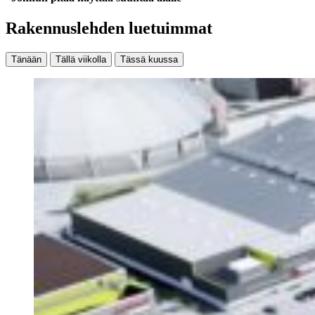
Rakennuslehden luetuimmat
Tänään
Tällä viikolla
Tässä kuussa