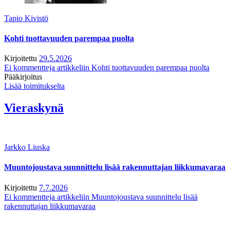
Tapio Kivistö
Kohti tuottavuuden parempaa puolta
Kirjoitettu
29.5.2026
Ei kommentteja
artikkeliin Kohti tuottavuuden parempaa puolta
Pääkirjoitus
Lisää toimitukselta
Vieraskynä
Jarkko Liuska
Muuntojoustava suunnittelu lisää rakennuttajan liikkumavaraa
Kirjoitettu
7.7.2026
Ei kommentteja
artikkeliin Muuntojoustava suunnittelu lisää
rakennuttajan liikkumavaraa