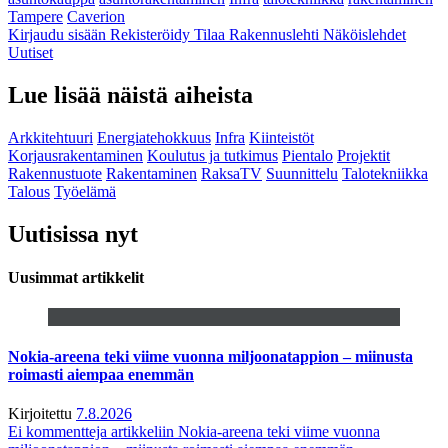
Tampere
Caverion
Kirjaudu sisään
Rekisteröidy
Tilaa Rakennuslehti
Näköislehdet
Uutiset
Lue lisää näistä aiheista
Arkkitehtuuri
Energiatehokkuus
Infra
Kiinteistöt
Korjausrakentaminen
Koulutus ja tutkimus
Pientalo
Projektit
Rakennustuote
Rakentaminen
RaksaTV
Suunnittelu
Talotekniikka
Talous
Työelämä
Uutisissa nyt
Uusimmat artikkelit
Nokia-areena teki viime vuonna miljoonatappion – miinusta
roimasti aiempaa enemmän
Kirjoitettu
7.8.2026
Ei kommentteja
artikkeliin Nokia-areena teki viime vuonna