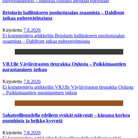
miljoonatappion – miinusta roimasti aiempaa enemmän
Betolarin hallitukseen puolustusalan osaamista – Dahlbom
jatkaa puheenjohtajana
Kirjoitettu
7.8.2026
Ei kommentteja
artikkeliin Betolarin hallitukseen puolustusalan
osaamista – Dahlbom jatkaa puheenjohtajana
VRJ:lle Väyläviraston tieurakka Oulusta – Poikkimaantien
parantaminen jatkuu
Kirjoitettu
7.8.2026
Ei kommentteja
artikkeliin VRJ:lle Väyläviraston tieurakka Oulusta
– Poikkimaantien parantaminen jatkuu
Sahateollisuudella edelleen synkät näkymät – kiusana korkea
puunhinta ja heikko kysyntä
Kirjoitettu
7.8.2026