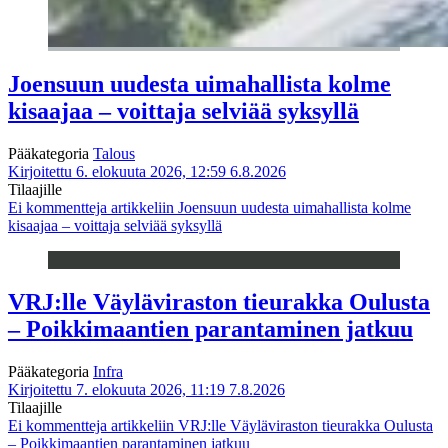
Joensuun uudesta uimahallista kolme
kisaajaa – voittaja selviää syksyllä
Pääkategoria
Talous
Kirjoitettu 6. elokuuta 2026, 12:59
6.8.2026
Tilaajille
Ei kommentteja
artikkeliin Joensuun uudesta uimahallista kolme
kisaajaa – voittaja selviää syksyllä
VRJ:lle Väyläviraston tieurakka Oulusta
– Poikkimaantien parantaminen jatkuu
Pääkategoria
Infra
Kirjoitettu 7. elokuuta 2026, 11:19
7.8.2026
Tilaajille
Ei kommentteja
artikkeliin VRJ:lle Väyläviraston tieurakka Oulusta
– Poikkimaantien parantaminen jatkuu