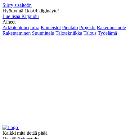
Siirry sisältöön
Hyödynnä 1kk/0€ diginäyte!
Lue lisää
Kirjaudu
Aiheet
Arkkitehtuuri
Infra
Kiinteistöt
Pientalo
Projektit
Rakennustuote
Rakentaminen
Suunnittelu
Talotekniikka
Talous
Työelämä
Kaikki mitä tietää pitää
Hae tältä sivustolta