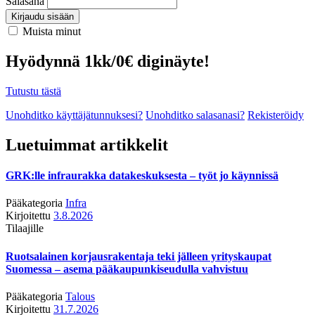
Salasana
Kirjaudu sisään
Muista minut
Hyödynnä 1kk/0€ diginäyte!
Tutustu tästä
Unohditko käyttäjätunnuksesi?
Unohditko salasanasi?
Rekisteröidy
Luetuimmat artikkelit
GRK:lle infraurakka datakeskuksesta – työt jo käynnissä
Pääkategoria
Infra
Kirjoitettu
3.8.2026
Tilaajille
Ruotsalainen korjausrakentaja teki jälleen yrityskaupat
Suomessa – asema pääkaupunkiseudulla vahvistuu
Pääkategoria
Talous
Kirjoitettu
31.7.2026