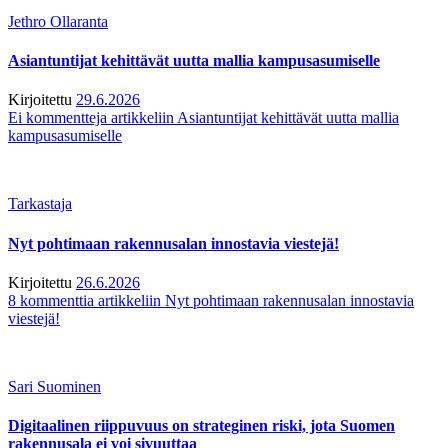
Jethro Ollaranta
Asiantuntijat kehittävät uutta mallia kampusasumiselle
Kirjoitettu
29.6.2026
Ei kommentteja
artikkeliin Asiantuntijat kehittävät uutta mallia
kampusasumiselle
Tarkastaja
Nyt pohtimaan rakennusalan innostavia viestejä!
Kirjoitettu
26.6.2026
8 kommenttia
artikkeliin Nyt pohtimaan rakennusalan innostavia
viestejä!
Sari Suominen
Digitaalinen riippuvuus on strateginen riski, jota Suomen
rakennusala ei voi sivuuttaa