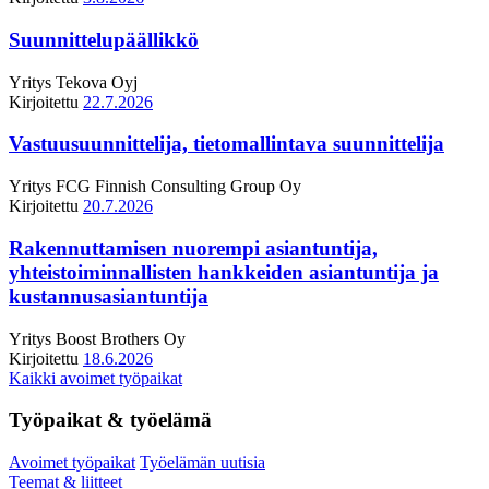
Suunnittelupäällikkö
Yritys
Tekova Oyj
Kirjoitettu
22.7.2026
Vastuusuunnittelija, tietomallintava suunnittelija
Yritys
FCG Finnish Consulting Group Oy
Kirjoitettu
20.7.2026
Rakennuttamisen nuorempi asiantuntija,
yhteistoiminnallisten hankkeiden asiantuntija ja
kustannusasiantuntija
Yritys
Boost Brothers Oy
Kirjoitettu
18.6.2026
Kaikki avoimet työpaikat
Työpaikat & työelämä
Avoimet työpaikat
Työelämän uutisia
Teemat & liitteet