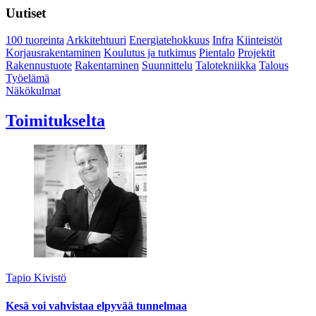
Uutiset
100 tuoreinta
Arkkitehtuuri
Energiatehokkuus
Infra
Kiinteistöt
Korjausrakentaminen
Koulutus ja tutkimus
Pientalo
Projektit
Rakennustuote
Rakentaminen
Suunnittelu
Talotekniikka
Talous
Työelämä
Näkökulmat
Toimitukselta
Tapio Kivistö
Kesä voi vahvistaa elpyvää tunnelmaa