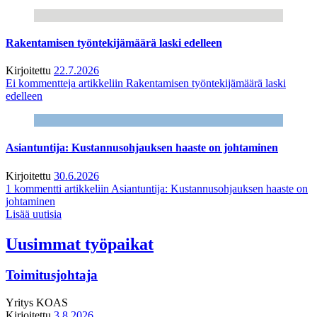
Rakentamisen työntekijämäärä laski edelleen
Kirjoitettu
22.7.2026
Ei kommentteja
artikkeliin Rakentamisen työntekijämäärä laski
edelleen
Asiantuntija: Kustannusohjauksen haaste on johtaminen
Kirjoitettu
30.6.2026
1 kommentti
artikkeliin Asiantuntija: Kustannusohjauksen haaste on
johtaminen
Lisää uutisia
Uusimmat työpaikat
Toimitusjohtaja
Yritys
KOAS
Kirjoitettu
3.8.2026