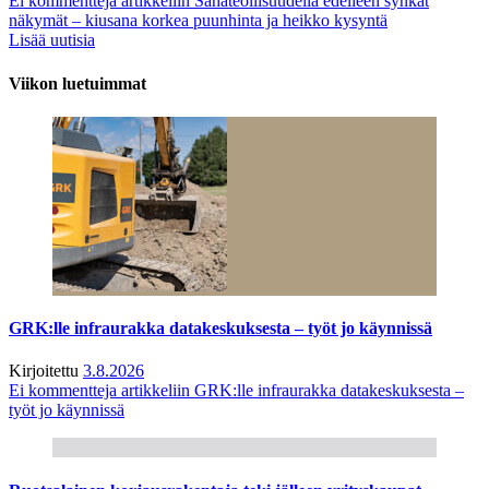
Ei kommentteja
artikkeliin Sahateollisuudella edelleen synkät
näkymät – kiusana korkea puunhinta ja heikko kysyntä
Lisää uutisia
Viikon luetuimmat
GRK:lle infraurakka datakeskuksesta – työt jo käynnissä
Kirjoitettu
3.8.2026
Ei kommentteja
artikkeliin GRK:lle infraurakka datakeskuksesta –
työt jo käynnissä